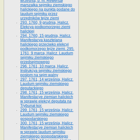
września, b. m. Rewersał
marszałka sejmiku ziemskiego
halickiego na punkta podane do
laudum sejmiku przez
urzędników tejże ziemi
293. 1760, 9 grudnia, Halicz.
Elekcya podkomorzego ziemi
halickiej
294. 1760, 15 grudnia, Halicz.
Manifestacya kasztelana
halickiego przeciwko elekcyi
podkomorzego tejże ziemi. 295.
1761, 9 marca, Halicz. Laudum
sejmiku ziemskiego
przedsejmowego
296. 1761, 10 marca, Halicz.
Instrukcya sejmiku ziemskiego
posłom na sejm walny
297. 1761, 14 września, Halicz.
Laudum sejmiku ziemskiego
deputackiego
298. 1761, 15 września, Halicz.
Manifestacye ziemian halickich
w sprawie elekcyi deputata na
Trybunał kor.
299. 1761, 15 września, Halicz.
Laudum sejmiku ziemskiego
gospodarskiego
300. 1761, 15 września, Halicz.
Manifestacye ziemian halickich
w sprawie laudum sejmiku
ziemskiego gospodarskiego