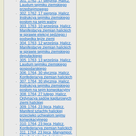
301. 1762, 17 sierpnia, Halicz.
Laudum sejmiku ziemskiego
przedsejmowego
302. 1762, 17 sierpnia, Halicz.
Instrukcya sejmiku ziemskiego
posłom na sejm walny
303. 1763, 10 września, Halicz.
Manifestacya ziemian halickich
w sprawie elekcyi sędziego i
podsędka tejże ziemi
304. 1763, 12 września, Halicz.
Manifestacye ziemian halickich
w sprawie sejmiku ziemskiego
deputackiego
305. 1763, 13 września, Halicz.
Laudum sejmiku ziemskiego
gospodarskiego
306. 1764, 30 stycznia, Halicz.
Konfederacya ziemian halickich
307. 1764, 30 stycznia, Halicz.
Instrukcya sejmiku ziemskiego
posłom na sejm konwokacyjny
308. 1764, 27 lutego, Halicz.
Ordynacya sądów kapturowych
ziemi halickiej
309. 1764, 23 lipca, Halicz.
Manifest szlachty halickiej
przeciwko uchwałom sejmu
konwokacyjnego
310. 1764, 23 lipca, Halicz.
Konfederacya ziemian halickich
311. 1764, 23 lipca, Maryampol.