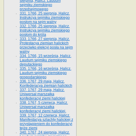
sierpnia, Halicz. Laudum
sejmiku ziemskiego
przedsejmowego
331. 1766, 25 sierpnia, Halicz.
Instrukcya sejmiku ziemskiego
posłom na sejm walny
332. 1766, 25 sierpnia, Halicz.
Instrukcya sejmiku ziemskiego
posłom do króla
333. 1766, 27 sierpnia, Halicz.
Protestacya ziemian halickich
przeciwko elekcyi posła na sejm
walny
334. 1766, 15 września, Halicz.
Laudum sejmiku ziemskiego
deputackiego
335. 1766, 16 września, Halicz.
Laudum sejmiku ziemskiego
gospodarskiego
336. 1767, 29 maja, Halicz.
Konfederacya ziemian halickich
337. 1767, 29 maja, Halicz.
Uniwersał marszałka
konfederacyi ziemi halickiej
338. 1767, 5 czerwca, Halicz.
Uniwersał marszałka
konfederacyi ziemi halickiej.
339. 1767, 12 czerwca, Halicz.
Manifestacya szlachty halickiej z
przystąpieniem do konfederacyi
tejże ziemi
340. 1767, 24 sierpnia, Halicz.