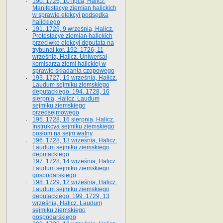
190. 1726, 10 lipca, Halicz.
Manifestacye ziemian halickich
w sprawie elekcyi podsędka
halickiego
191. 1726, 9 września, Halicz.
Protestacye ziemian halickich
przeciwko elekcyi deputata na
trybunał kor. 192. 1726, 11
września, Halicz. Uniwersał
komisarza ziemi halickiej w
sprawie składania czopowego
193. 1727, 15 września, Halicz.
Laudum sejmiku ziemskiego
deputackiego. 194. 1728, 16
sierpnia, Halicz. Laudum
sejmiku ziemskiego
przedsejmowego
195. 1728, 16 sierpnia, Halicz.
Instrukcya sejmiku ziemskiego
posłom na sejm walny
196. 1728, 13 września, Halicz.
Laudum sejmiku ziemskiego
deputackiego
197. 1728, 14 września, Halicz.
Laudum sejmiku ziemskiego
gospodarskiego
198. 1729, 12 września, Halicz.
Laudum sejmiku ziemskiego
deputackiego. 199. 1729, 13
września, Halicz. Laudum
sejmiku ziemskiego
gospodarskiego