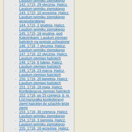
Laudum sejmiku ziemskiego
142. 1715, 29 stycznia, Halicz.
Laudum sejmiku ziemskiego
143. 1715, 10 września, Halicz.
Laudum sejmiku ziemskiego
gospodarskiego
144. 1715, 2 grudnia, Halicz.
Laudum sejmiku ziemskiego
145. 1715, 18 grudnia, pod
Kąkolnikami. Laudum ziemian
halickich na popisie uchwalone
146. 1716, 7 stycznia, Halicz.
Laudum sejmiku ziemskiego
147. 1716, 22 stycznia, Halicz.
Laudum ziemian halickich
148. 1716, 6 lutego, Halicz.
Laudum ziemian halickich
149. 1716, 23 marca, Halicz.
Laudum ziemian halickich
150. 1716, 20 kwietnia, Halicz.
Laudum ziemian halickich
151. 1716, 18 maja, Halicz.
Konfederacya ziemian halickich
152. 1716, po 15 czerwca, b. m.
List marszałka konfederacyi
ziemi halickiej do szlachty tejże
ziemi
153. 1716, 30 czerwca, Halicz.
Laudum sejmiku ziemskiego
154. 1716, 3 sierpnia, Halicz.
Laudum sejmiku ziemskiego
155. 1716, 16 września, Halicz.