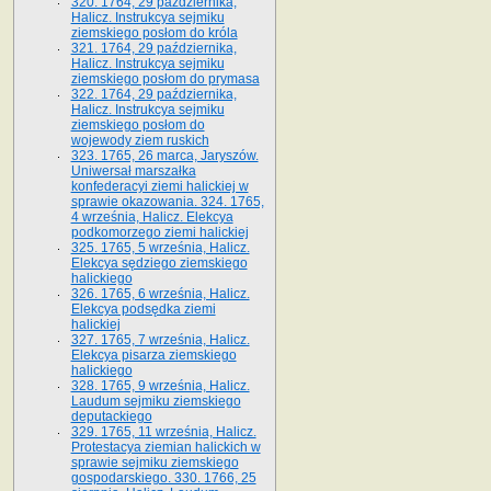
320. 1764, 29 października,
Halicz. Instrukcya sejmiku
ziemskiego posłom do króla
321. 1764, 29 października,
Halicz. Instrukcya sejmiku
ziemskiego posłom do prymasa
322. 1764, 29 października,
Halicz. Instrukcya sejmiku
ziemskiego posłom do
wojewody ziem ruskich
323. 1765, 26 marca, Jaryszów.
Uniwersał marszałka
konfederacyi ziemi halickiej w
sprawie okazowania. 324. 1765,
4 września, Halicz. Elekcya
podkomorzego ziemi halickiej
325. 1765, 5 września, Halicz.
Elekcya sędziego ziemskiego
halickiego
326. 1765, 6 września, Halicz.
Elekcya podsędka ziemi
halickiej
327. 1765, 7 września, Halicz.
Elekcya pisarza ziemskiego
halickiego
328. 1765, 9 września, Halicz.
Laudum sejmiku ziemskiego
deputackiego
329. 1765, 11 września, Halicz.
Protestacya ziemian halickich w
sprawie sejmiku ziemskiego
gospodarskiego. 330. 1766, 25