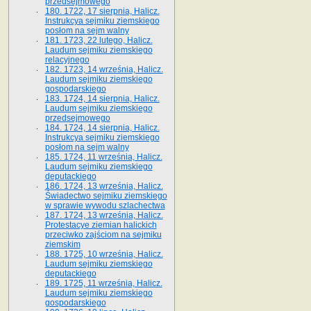
przedsejmowego
180. 1722, 17 sierpnia, Halicz.
Instrukcya sejmiku ziemskiego
posłom na sejm walny
181. 1723, 22 lutego, Halicz.
Laudum sejmiku ziemskiego
relacyjnego
182. 1723, 14 września, Halicz.
Laudum sejmiku ziemskiego
gospodarskiego
183. 1724, 14 sierpnia, Halicz.
Laudum sejmiku ziemskiego
przedsejmowego
184. 1724, 14 sierpnia, Halicz.
Instrukcya sejmiku ziemskiego
posłom na sejm walny
185. 1724, 11 września, Halicz.
Laudum sejmiku ziemskiego
deputackiego
186. 1724, 13 września, Halicz.
Świadectwo sejmiku ziemskiego
w sprawie wywodu szlachectwa
187. 1724, 13 września, Halicz.
Protestacye ziemian halickich
przeciwko zajściom na sejmiku
ziemskim
188. 1725, 10 września, Halicz.
Laudum sejmiku ziemskiego
deputackiego
189. 1725, 11 września, Halicz.
Laudum sejmiku ziemskiego
gospodarskiego