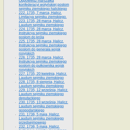
Odpowiedź marszałka
konfederacyi wołyńskiej posłom
sejmiku ziemskiego halickiego
222. 1735, 7 marca, Halicz.
Limitacya sejmiku ziemskiego.
223. 1735, 28 marca, Halicz.
Laudum sejmiku ziemskiego
224. 1735, 28 marca, Halicz.
Instrukcya sejmiku ziemskiego
posłom do króla
225. 1735, 28 marca, Halicz.
Instrukcya sejmiku ziemskiego
posłom do generała wojsk
rosyjskich
226. 1735, 28 marca, Halicz.
Instrukcya sejmiku ziemskiego
posłom do pułkownika wojsk
rosyjskich
227. 1735, 20 kwietnia, Halicz.
Laudum sejmiku ziemskiego
228. 1735, 8 sierpnia, Halicz.
Laudum sejmiku ziemskiego
229. 1735, 12 września, Halicz.
Laudum sejmiku ziemskiego
deputackiego
230. 1735, 13 września, Halicz.
Laudum sejmiku ziemskiego
gospodarskiego
231. 1736, 5 maja, Halicz.
Laudum sejmiku ziemskiego
przedsejmowego
232. 1736, 5 maja, Halicz.