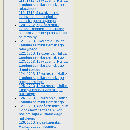
118. 1712, 13 września, Halicz.
Laudum sejmiku ziemskiego
relacyjnego
119. 1712, 5 października,
Halicz. Laudum sejmiku
ziemskiego relacyjnego
120. 1712, 5 października,
Halicz. Dodatek do instrukcyi
sejmiku ziemskiego posłom na
sejm walny
121. 1713, 3 kwietnia, Halicz.
Laudum sejmiku ziemskiego
relacyjnego
122. 1713, 19 czerwca, Halicz.
Laudum sejmiku ziemskiego
123. 1713, 11 września, Halicz.
Laudum sejmiku ziemskiego
deputackiego
124. 1713, 12 września, Halicz.
Laudum sejmiku ziemskiego
gospodarskiego
125. 1713, 12 września, Halicz.
Elekcya pisarza ziemskiego
halickiego
126. 1713, 25 września, Halicz.
Laudum sejmiku ziemskiego
127. 1713, 4 października, b. m.
Odpowiedź hetmana w. kor.
posłom sejmiku ziemskiego
halickiego
128. 1713, 9 października,
Halicz. Laudum sejmiku