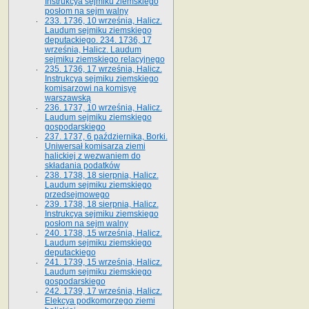
Instrukcya sejmiku ziemskiego
posłom na sejm walny
233. 1736, 10 września, Halicz.
Laudum sejmiku ziemskiego
deputackiego. 234. 1736, 17
września, Halicz. Laudum
sejmiku ziemskiego relacyjnego
235. 1736, 17 września, Halicz.
Instrukcya sejmiku ziemskiego
komisarzowi na komisyę
warszawską
236. 1737, 10 września, Halicz.
Laudum sejmiku ziemskiego
gospodarskiego
237. 1737, 6 października, Borki.
Uniwersał komisarza ziemi
halickiej z wezwaniem do
składania podatków
238. 1738, 18 sierpnia, Halicz.
Laudum sejmiku ziemskiego
przedsejmowego
239. 1738, 18 sierpnia, Halicz.
Instrukcya sejmiku ziemskiego
posłom na sejm walny
240. 1738, 15 września, Halicz.
Laudum sejmiku ziemskiego
deputackiego
241. 1739, 15 września, Halicz.
Laudum sejmiku ziemskiego
gospodarskiego
242. 1739, 17 września, Halicz.
Elekcya podkomorzego ziemi