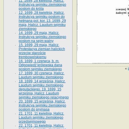
11. 1699, 28 kwietnia, Halicz.
Instrukcya sejmiku ziemskiego
posłom do króla
12. 1699, 28 kwietnia, Halicz.
Instrukcya sejmiku posłom do
hetmana pol. kor. 13. 1699, 29
maja, Halicz. Laudum sejmiku
ziemskiego
14. 1699, 29 maja, Halicz.
Instrukcya sejmiku ziemskiego
posłom na sejm walny
15. 1699, 29 maja, Halicz.
Protestacya ziemian halickich
przeciw staroście
trembowelskiemu
16. 1699, 1 czerwca, b. m.
Odpowiedź królewska dana
«
posłom sejmiku ziemskiego
17. 1699, 30 czerwca, Halicz.
Laudum sejmiku ziemskiego
18. 1699, 14 września, Halicz.
Laudum sejmiku ziemskiego
deputackiego. 19. 1699, 15
września, Halicz. Laudum
sejmiku ziemskiego relacyjnego
20. 1699, 15 września, Halicz.
Instrukcya sejmiku ziemskiego
posłom do prymasa
21. 1701, 11 kwietnia, Halicz.
Laudum sejmiku ziemskiego
przedsejmowego
22. 1701, 11 kwietnia, Halicz.