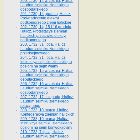
200. 1730, 12 września, Halicz.
Laudum sejmiku ziemskiego
gospodarskiego
201. 1730, 14 grudnia, Halicz.
Poświadczenie elekcyi
podkomorzego ziemi halickiej
202. 1730, 14, 15 i 16 grudnia,
Halicz. Protestacye ziemian
halickich przeciwko elekcyi
podkomorzego
203. 1732, 31 lipca, Halicz.
Laudum sejmiku ziemskiego
przedsejmowego
204. 1732, 31 lipca, Halicz.
Instrukcya sejmiku ziemskiego
posłom na sejm walny
205. 1732, 15 września, Halicz.
Laudum sejmiku ziemskiego
deputackiego
206. 1732, 16 września, Halicz.
Laudum sejmiku ziemskiego
gospodarskiego
207. 1732, 17 listopada, Halicz.
Laudum sejmiku ziemskiego
relacyjnego
208. 1733, 10 marca, Halicz.
Konfederacya ziemian halickich­
209. 1733, 10 marca, Halicz.
Instrukcya sejmiku ziemskiego
posłom na sejm konwokacyjny
210. 1733, 7 lipca, Halicz.
Laudum sejmiku ziemskiego