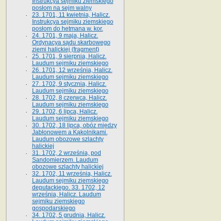
Instrukcya sejmiku ziemskiego
posłom na sejm walny
23. 1701, 11 kwietnia, Halicz.
Instrukcya sejmiku ziemskiego
posłom do hetmana w. kor.
24. 1701, 9 maja, Halicz.
Ordynacya sądu skarbowego
ziemi halickiej (fragment)
25. 1701, 9 sierpnia, Halicz.
Laudum sejmiku ziemskiego
26. 1701, 12 września, Halicz.
Laudum sejmiku ziemskiego
27. 1702, 9 stycznia, Halicz.
Laudum sejmiku ziemskiego
28. 1702, 8 czerwca, Halicz.
Laudum sejmiku ziemskiego
29. 1702, 6 lipca, Halicz.
Laudum sejmiku ziemskiego
30. 1702, 18 lipca, obóz między
Jabłonowem a Kąkolnikami.
Laudum obozowe szlachty
halickiej
31. 1702, 2 września, pod
Sandomierzem. Laudum
obozowe szlachty halickiej
32. 1702, 11 września, Halicz.
Laudum sejmiku ziemskiego
deputackiego. 33. 1702, 12
września, Halicz. Laudum
sejmiku ziemskiego
gospodarskiego
34. 1702, 5 grudnia, Halicz.