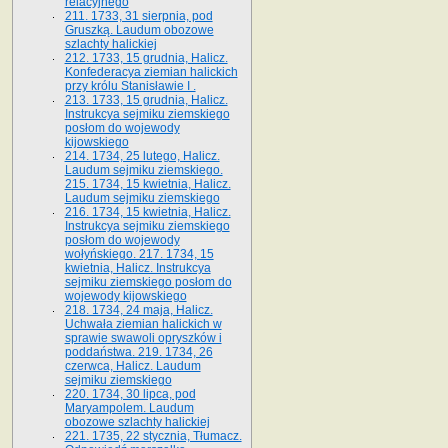
relacyjnego
211. 1733, 31 sierpnia, pod
Gruszką. Laudum obozowe
szlachty halickiej
212. 1733, 15 grudnia, Halicz.
Konfederacya ziemian halickich
przy królu Stanisławie I .
213. 1733, 15 grudnia, Halicz.
Instrukcya sejmiku ziemskiego
posłom do wojewody
kijowskiego
214. 1734, 25 lutego, Halicz.
Laudum sejmiku ziemskiego.
215. 1734, 15 kwietnia, Halicz.
Laudum sejmiku ziemskiego
216. 1734, 15 kwietnia, Halicz.
Instrukcya sejmiku ziemskiego
posłom do wojewody
wołyńskiego. 217. 1734, 15
kwietnia, Halicz. Instrukcya
sejmiku ziemskiego posłom do
wojewody kijowskiego
218. 1734, 24 maja, Halicz.
Uchwała ziemian halickich w
sprawie swawoli opryszków i
poddaństwa. 219. 1734, 26
czerwca, Halicz. Laudum
sejmiku ziemskiego
220. 1734, 30 lipca, pod
Maryampolem. Laudum
obozowe szlachty halickiej
221. 1735, 22 stycznia, Tłumacz.