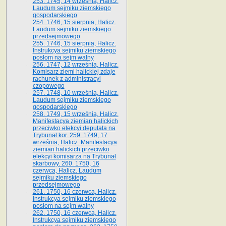
253. 1745, 14 września, Halicz.
Laudum sejmiku ziemskiego
gospodarskiego
254. 1746, 15 sierpnia, Halicz.
Laudum sejmiku ziemskiego
przedsejmowego
255. 1746, 15 sierpnia, Halicz.
Instrukcya sejmiku ziemskiego
posłom na sejm walny
256. 1747, 12 września, Halicz.
Komisarz ziemi halickiej zdaje
rachunek z administracyi
czopowego
257. 1748, 10 września, Halicz.
Laudum sejmiku ziemskiego
gospodarskiego
258. 1749, 15 września, Halicz.
Manifestacya ziemian halickich
przeciwko elekcyi deputata na
Trybunał kor. 259. 1749, 17
września, Halicz. Manifestacya
ziemian halickich przeciwko
elekcyi komisarza na Trybunał
skarbowy. 260. 1750, 16
czerwca, Halicz. Laudum
sejmiku ziemskiego
przedsejmowego
261. 1750, 16 czerwca, Halicz.
Instrukcya sejmiku ziemskiego
posłom na sejm walny
262. 1750, 16 czerwca, Halicz.
Instrukcya sejmiku ziemskiego