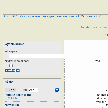
ICM
›
DIR
›
Zasoby polskie
›
Akta grodzkie i ziemskie
›
T. 25
› strona 266
Podstawowym adrese
«
Wyszukiwanie
w książce
szukaj w całej serii
Idź do
strona:
Pobierz pełen tekst
T. 25.txt
Nawigacja