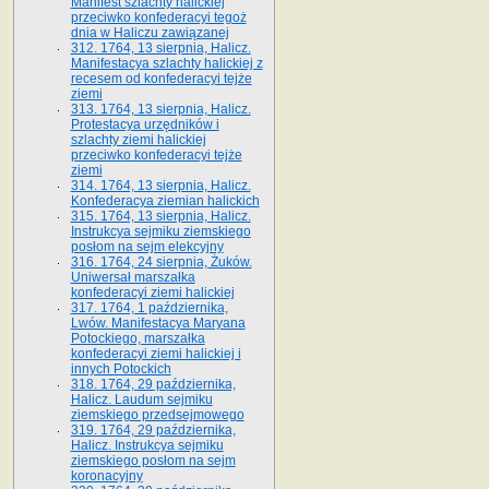
Manifest szlachty halickiej
przeciwko konfederacyi tegoż
dnia w Haliczu zawiązanej
312. 1764, 13 sierpnia, Halicz.
Manifestacya szlachty halickiej z
recesem od konfederacyi tejże
ziemi
313. 1764, 13 sierpnia, Halicz.
Protestacya urzędników i
szlachty ziemi halickiej
przeciwko konfederacyi tejże
ziemi
314. 1764, 13 sierpnia, Halicz.
Konfederacya ziemian halickich
315. 1764, 13 sierpnia, Halicz.
Instrukcya sejmiku ziemskiego
posłom na sejm elekcyjny
316. 1764, 24 sierpnia, Żuków.
Uniwersał marszałka
konfederacyi ziemi halickiej
317. 1764, 1 października,
Lwów. Manifestacya Maryana
Potockiego, marszałka
konfederacyi ziemi halickiej i
innych Potockich
318. 1764, 29 października,
Halicz. Laudum sejmiku
ziemskiego przedsejmowego
319. 1764, 29 października,
Halicz. Instrukcya sejmiku
ziemskiego posłom na sejm
koronacyjny