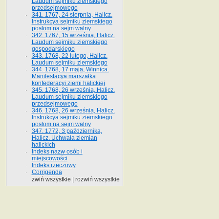
Laudum sejmiku ziemskiego
przedsejmowego
341. 1767, 24 sierpnia, Halicz.
Instrukcya sejmiku ziemskiego
posłom na sejm walny
342. 1767, 15 września, Halicz.
Laudum sejmiku ziemskiego
gospodarskiego
343. 1768, 22 lutego, Halicz.
Laudum sejmiku ziemskiego
344. 1768, 17 maja, Winnica.
Manifestacya marszałka
konfederacyi ziemi halickiej
345. 1768, 26 września, Halicz.
Laudum sejmiku ziemskiego
przedsejmowego
346. 1768, 26 września, Halicz.
Instrukcya sejmiku ziemskiego
posłom na sejm walny
347. 1772, 3 października,
Halicz. Uchwała ziemian
halickich
Indeks nazw osób i
miejscowości
Indeks rzeczowy
Corrigenda
zwiń wszystkie
|
rozwiń wszystkie