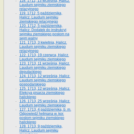
118. 1712, 13 września, Halicz.
Laudum sejmiku ziemskiego
relacyjnego
119. 1712, 5 października,
Halicz. Laudum sejmiku
ziemskiego relacyjnego
120. 1712, 5 października,
Halicz. Dodatek do instrukcyi
sejmiku ziemskiego posłom na
sejm walny
121. 1713, 3 kwietnia, Halicz.
Laudum sejmiku ziemskiego
relacyjnego
122. 1713, 19 czerwca, Halicz.
Laudum sejmiku ziemskiego
123. 1713, 11 września, Halicz.
Laudum sejmiku ziemskiego
deputackiego
124. 1713, 12 września, Halicz.
Laudum sejmiku ziemskiego
gospodarskiego
125. 1713, 12 września, Halicz.
Elekcya pisarza ziemskiego
halickiego
126. 1713, 25 września, Halicz.
Laudum sejmiku ziemskiego
127. 1713, 4 października, b. m.
Odpowiedź hetmana w. kor.
posłom sejmiku ziemskiego
halickiego
128. 1713, 9 października,
Halicz. Laudum sejmiku