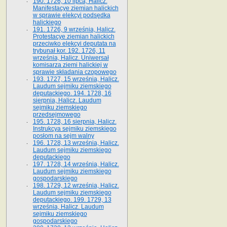
190. 1726, 10 lipca, Halicz.
Manifestacye ziemian halickich
w sprawie elekcyi podsędka
halickiego
191. 1726, 9 września, Halicz.
Protestacye ziemian halickich
przeciwko elekcyi deputata na
trybunał kor. 192. 1726, 11
września, Halicz. Uniwersał
komisarza ziemi halickiej w
sprawie składania czopowego
193. 1727, 15 września, Halicz.
Laudum sejmiku ziemskiego
deputackiego. 194. 1728, 16
sierpnia, Halicz. Laudum
sejmiku ziemskiego
przedsejmowego
195. 1728, 16 sierpnia, Halicz.
Instrukcya sejmiku ziemskiego
posłom na sejm walny
196. 1728, 13 września, Halicz.
Laudum sejmiku ziemskiego
deputackiego
197. 1728, 14 września, Halicz.
Laudum sejmiku ziemskiego
gospodarskiego
198. 1729, 12 września, Halicz.
Laudum sejmiku ziemskiego
deputackiego. 199. 1729, 13
września, Halicz. Laudum
sejmiku ziemskiego
gospodarskiego