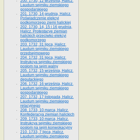
200. 1730, 12 września, Halicz.
Laudum sejmiku ziemskiego
gospodarskiego
201. 1730, 14 grudnia, Halicz.
Poświadczenie elekcyi
podkomorzego ziemi halickiej
202. 1730, 14, 15 i 16 grudnia,
Halicz. Protestacye ziemian
halickich przeciwko elekcyi
podkomorzego
203. 1732, 31 lipca, Halicz.
Laudum sejmiku ziemskiego
przedsejmowego
204. 1732, 31 lipca, Halicz.
Instrukcya sejmiku ziemskiego
posłom na sejm walny
205. 1732, 15 września, Halicz.
Laudum sejmiku ziemskiego
deputackiego
206. 1732, 16 września, Halicz.
Laudum sejmiku ziemskiego
gospodarskiego
207. 1732, 17 listopada, Halicz.
Laudum sejmiku ziemskiego
relacyjnego
208. 1733, 10 marca, Halicz.
Konfederacya ziemian halickich­
209. 1733, 10 marca, Halicz.
Instrukcya sejmiku ziemskiego
posłom na sejm konwokacyjny
210. 1733, 7 lipca, Halicz.
Laudum sejmiku ziemskiego