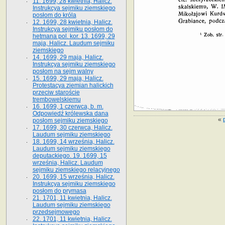
11. 1699, 28 kwietnia, Halicz.
Instrukcya sejmiku ziemskiego
posłom do króla
12. 1699, 28 kwietnia, Halicz.
Instrukcya sejmiku posłom do
hetmana pol. kor. 13. 1699, 29
maja, Halicz. Laudum sejmiku
ziemskiego
14. 1699, 29 maja, Halicz.
Instrukcya sejmiku ziemskiego
posłom na sejm walny
15. 1699, 29 maja, Halicz.
Protestacya ziemian halickich
przeciw staroście
trembowelskiemu
16. 1699, 1 czerwca, b. m.
Odpowiedź królewska dana
«
posłom sejmiku ziemskiego
17. 1699, 30 czerwca, Halicz.
Laudum sejmiku ziemskiego
18. 1699, 14 września, Halicz.
Laudum sejmiku ziemskiego
deputackiego. 19. 1699, 15
września, Halicz. Laudum
sejmiku ziemskiego relacyjnego
20. 1699, 15 września, Halicz.
Instrukcya sejmiku ziemskiego
posłom do prymasa
21. 1701, 11 kwietnia, Halicz.
Laudum sejmiku ziemskiego
przedsejmowego
22. 1701, 11 kwietnia, Halicz.