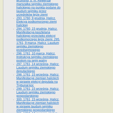
września, b. m. Rewersał
marszałka sejmiku ziemskiego
halickiego na punkta podane do
laudum sejmiku przez
urzędników tejże ziemi
293. 1760, 9 grudnia, Halicz.
Elekcya podkomorzego ziemi
halickiej
294. 1760, 15 grudnia, Halicz.
Manifestacya kasztelana
halickiego przeciwko elekcyi
podkomorzego tejże ziemi. 295.
1761, 9 marca, Halicz. Laudum
sejmiku ziemskiego
przedsejmowego
296. 1761, 10 marca, Halicz.
Instrukcya sejmiku ziemskiego
posłom na sejm walny
297. 1761, 14 września, Halicz.
Laudum sejmiku ziemskiego
deputackiego
298. 1761, 15 września, Halicz.
Manifestacye ziemian halickich
w sprawie elekcyi deputata na
Trybunał kor.
299. 1761, 15 września, Halicz.
Laudum sejmiku ziemskiego
gospodarskiego
300. 1761, 15 września, Halicz.
Manifestacye ziemian halickich
w sprawie laudum sejmiku
ziemskiego gospodarskiego