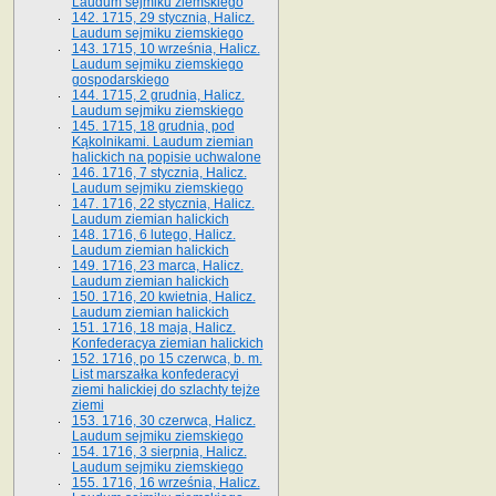
Laudum sejmiku ziemskiego
142. 1715, 29 stycznia, Halicz.
Laudum sejmiku ziemskiego
143. 1715, 10 września, Halicz.
Laudum sejmiku ziemskiego
gospodarskiego
144. 1715, 2 grudnia, Halicz.
Laudum sejmiku ziemskiego
145. 1715, 18 grudnia, pod
Kąkolnikami. Laudum ziemian
halickich na popisie uchwalone
146. 1716, 7 stycznia, Halicz.
Laudum sejmiku ziemskiego
147. 1716, 22 stycznia, Halicz.
Laudum ziemian halickich
148. 1716, 6 lutego, Halicz.
Laudum ziemian halickich
149. 1716, 23 marca, Halicz.
Laudum ziemian halickich
150. 1716, 20 kwietnia, Halicz.
Laudum ziemian halickich
151. 1716, 18 maja, Halicz.
Konfederacya ziemian halickich
152. 1716, po 15 czerwca, b. m.
List marszałka konfederacyi
ziemi halickiej do szlachty tejże
ziemi
153. 1716, 30 czerwca, Halicz.
Laudum sejmiku ziemskiego
154. 1716, 3 sierpnia, Halicz.
Laudum sejmiku ziemskiego
155. 1716, 16 września, Halicz.