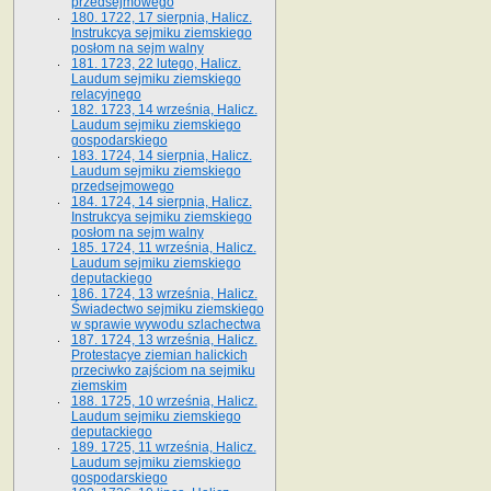
przedsejmowego
180. 1722, 17 sierpnia, Halicz.
Instrukcya sejmiku ziemskiego
posłom na sejm walny
181. 1723, 22 lutego, Halicz.
Laudum sejmiku ziemskiego
relacyjnego
182. 1723, 14 września, Halicz.
Laudum sejmiku ziemskiego
gospodarskiego
183. 1724, 14 sierpnia, Halicz.
Laudum sejmiku ziemskiego
przedsejmowego
184. 1724, 14 sierpnia, Halicz.
Instrukcya sejmiku ziemskiego
posłom na sejm walny
185. 1724, 11 września, Halicz.
Laudum sejmiku ziemskiego
deputackiego
186. 1724, 13 września, Halicz.
Świadectwo sejmiku ziemskiego
w sprawie wywodu szlachectwa
187. 1724, 13 września, Halicz.
Protestacye ziemian halickich
przeciwko zajściom na sejmiku
ziemskim
188. 1725, 10 września, Halicz.
Laudum sejmiku ziemskiego
deputackiego
189. 1725, 11 września, Halicz.
Laudum sejmiku ziemskiego
gospodarskiego