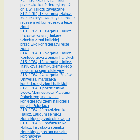
Manifest szlachty halickiej
przeciwko konfederacyi tegoż
dnia w Haliczu zawiązanej
312. 1764, 13 sierpnia, Halicz.
Manifestacya szlachty halickiej z
recesem od konfederacyi tejże
ziemi
313. 1764, 13 sierpnia, Halicz.
Protestacya urzędników i
szlachty ziemi halickiej
przeciwko konfederacyi tejże
ziemi
314. 1764, 13 sierpnia, Halicz.
Konfederacya ziemian halickich
315. 1764, 13 sierpnia, Halicz.
Instrukcya sejmiku ziemskiego
posłom na sejm elekcyjny
316. 1764, 24 sierpnia, Żuków.
Uniwersał marszałka
konfederacyi ziemi halickiej
317. 1764, 1 października,
Lwów. Manifestacya Maryana
Potockiego, marszałka
konfederacyi ziemi halickiej i
innych Potockich
318. 1764, 29 października,
Halicz. Laudum sejmiku
ziemskiego przedsejmowego
319. 1764, 29 października,
Halicz. Instrukcya sejmiku
ziemskiego posłom na sejm
koronacyjny