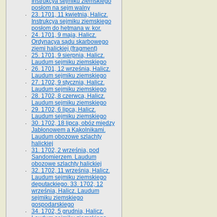
Instrukcya sejmiku ziemskiego
posłom na sejm walny
23. 1701, 11 kwietnia, Halicz.
Instrukcya sejmiku ziemskiego
posłom do hetmana w. kor.
24. 1701, 9 maja, Halicz.
Ordynacya sądu skarbowego
ziemi halickiej (fragment)
25. 1701, 9 sierpnia, Halicz.
Laudum sejmiku ziemskiego
26. 1701, 12 września, Halicz.
Laudum sejmiku ziemskiego
27. 1702, 9 stycznia, Halicz.
Laudum sejmiku ziemskiego
28. 1702, 8 czerwca, Halicz.
Laudum sejmiku ziemskiego
29. 1702, 6 lipca, Halicz.
Laudum sejmiku ziemskiego
30. 1702, 18 lipca, obóz między
Jabłonowem a Kąkolnikami.
Laudum obozowe szlachty
halickiej
31. 1702, 2 września, pod
Sandomierzem. Laudum
obozowe szlachty halickiej
32. 1702, 11 września, Halicz.
Laudum sejmiku ziemskiego
deputackiego. 33. 1702, 12
września, Halicz. Laudum
sejmiku ziemskiego
gospodarskiego
34. 1702, 5 grudnia, Halicz.