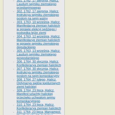
301. 1762, 17 sierpnia, Halicz.
Laudum sejmiku ziemskiego
przedsejmowego
302. 1762, 17 sierpnia, Halicz.
Instrukcya sejmiku ziemskiego
posłom na sejm walny
303. 1763, 10 września, Halicz.
Manifestacya ziemian halickich
w sprawie elekcyi sędziego i
podsędka tejże ziemi
304. 1763, 12 września, Halicz.
Manifestacye ziemian halickich
w sprawie sejmiku ziemskiego
deputackiego
305. 1763, 13 września, Halicz.
Laudum sejmiku ziemskiego
gospodarskiego
306. 1764, 30 stycznia, Halicz.
Konfederacya ziemian halickich
307. 1764, 30 stycznia, Halicz.
Instrukcya sejmiku ziemskiego
posłom na sejm konwokacyjny
308. 1764, 27 lutego, Halicz.
Ordynacya sądów kapturowych
ziemi halickiej
309. 1764, 23 lipca, Halicz.
Manifest szlachty halickiej
przeciwko uchwałom sejmu
konwokacyjnego
310. 1764, 23 lipca, Halicz.
Konfederacya ziemian halickich
311. 1764, 23 lipca, Maryampol.