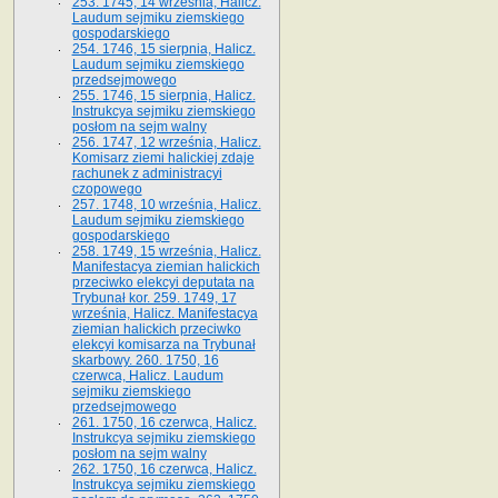
253. 1745, 14 września, Halicz.
Laudum sejmiku ziemskiego
gospodarskiego
254. 1746, 15 sierpnia, Halicz.
Laudum sejmiku ziemskiego
przedsejmowego
255. 1746, 15 sierpnia, Halicz.
Instrukcya sejmiku ziemskiego
posłom na sejm walny
256. 1747, 12 września, Halicz.
Komisarz ziemi halickiej zdaje
rachunek z administracyi
czopowego
257. 1748, 10 września, Halicz.
Laudum sejmiku ziemskiego
gospodarskiego
258. 1749, 15 września, Halicz.
Manifestacya ziemian halickich
przeciwko elekcyi deputata na
Trybunał kor. 259. 1749, 17
września, Halicz. Manifestacya
ziemian halickich przeciwko
elekcyi komisarza na Trybunał
skarbowy. 260. 1750, 16
czerwca, Halicz. Laudum
sejmiku ziemskiego
przedsejmowego
261. 1750, 16 czerwca, Halicz.
Instrukcya sejmiku ziemskiego
posłom na sejm walny
262. 1750, 16 czerwca, Halicz.
Instrukcya sejmiku ziemskiego