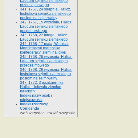
Laudum sejmiku ziemskiego
przedsejmowego
341. 1767, 24 sierpnia, Halicz.
Instrukcya sejmiku ziemskiego
posłom na sejm walny
342. 1767, 15 września, Halicz.
Laudum sejmiku ziemskiego
gospodarskiego
343. 1768, 22 lutego, Halicz.
Laudum sejmiku ziemskiego
344. 1768, 17 maja, Winnica.
Manifestacya marszałka
konfederacyi ziemi halickiej
345. 1768, 26 września, Halicz.
Laudum sejmiku ziemskiego
przedsejmowego
346. 1768, 26 września, Halicz.
Instrukcya sejmiku ziemskiego
posłom na sejm walny
347. 1772, 3 października,
Halicz. Uchwała ziemian
halickich
Indeks nazw osób i
miejscowości
Indeks rzeczowy
Corrigenda
zwiń wszystkie
|
rozwiń wszystkie