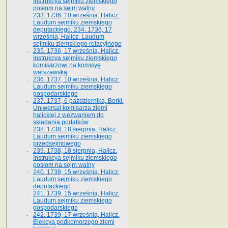
Instrukcya sejmiku ziemskiego
posłom na sejm walny
233. 1736, 10 września, Halicz.
Laudum sejmiku ziemskiego
deputackiego. 234. 1736, 17
września, Halicz. Laudum
sejmiku ziemskiego relacyjnego
235. 1736, 17 września, Halicz.
Instrukcya sejmiku ziemskiego
komisarzowi na komisyę
warszawską
236. 1737, 10 września, Halicz.
Laudum sejmiku ziemskiego
gospodarskiego
237. 1737, 6 października, Borki.
Uniwersał komisarza ziemi
halickiej z wezwaniem do
składania podatków
238. 1738, 18 sierpnia, Halicz.
Laudum sejmiku ziemskiego
przedsejmowego
239. 1738, 18 sierpnia, Halicz.
Instrukcya sejmiku ziemskiego
posłom na sejm walny
240. 1738, 15 września, Halicz.
Laudum sejmiku ziemskiego
deputackiego
241. 1739, 15 września, Halicz.
Laudum sejmiku ziemskiego
gospodarskiego
242. 1739, 17 września, Halicz.
Elekcya podkomorzego ziemi