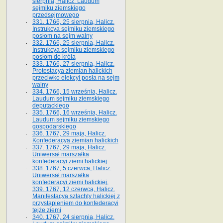
sierpnia, Halicz. Laudum
sejmiku ziemskiego
przedsejmowego
331. 1766, 25 sierpnia, Halicz.
Instrukcya sejmiku ziemskiego
posłom na sejm walny
332. 1766, 25 sierpnia, Halicz.
Instrukcya sejmiku ziemskiego
posłom do króla
333. 1766, 27 sierpnia, Halicz.
Protestacya ziemian halickich
przeciwko elekcyi posła na sejm
walny
334. 1766, 15 września, Halicz.
Laudum sejmiku ziemskiego
deputackiego
335. 1766, 16 września, Halicz.
Laudum sejmiku ziemskiego
gospodarskiego
336. 1767, 29 maja, Halicz.
Konfederacya ziemian halickich
337. 1767, 29 maja, Halicz.
Uniwersał marszałka
konfederacyi ziemi halickiej
338. 1767, 5 czerwca, Halicz.
Uniwersał marszałka
konfederacyi ziemi halickiej.
339. 1767, 12 czerwca, Halicz.
Manifestacya szlachty halickiej z
przystąpieniem do konfederacyi
tejże ziemi
340. 1767, 24 sierpnia, Halicz.