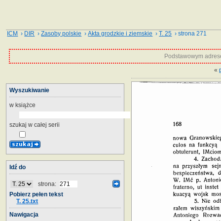
ICM
›
DIR
›
Zasoby polskie
›
Akta grodzkie i ziemskie
›
T. 25
› strona 271
Podstawowym adrese
«
Wyszukiwanie
w książce
szukaj w całej serii
Idź do
strona:
Pobierz pełen tekst
T. 25.txt
Nawigacja