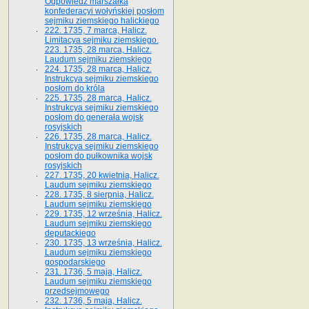
Odpowiedź marszałka
konfederacyi wołyńskiej posłom
sejmiku ziemskiego halickiego
222. 1735, 7 marca, Halicz.
Limitacya sejmiku ziemskiego.
223. 1735, 28 marca, Halicz.
Laudum sejmiku ziemskiego
224. 1735, 28 marca, Halicz.
Instrukcya sejmiku ziemskiego
posłom do króla
225. 1735, 28 marca, Halicz.
Instrukcya sejmiku ziemskiego
posłom do generała wojsk
rosyjskich
226. 1735, 28 marca, Halicz.
Instrukcya sejmiku ziemskiego
posłom do pułkownika wojsk
rosyjskich
227. 1735, 20 kwietnia, Halicz.
Laudum sejmiku ziemskiego
228. 1735, 8 sierpnia, Halicz.
Laudum sejmiku ziemskiego
229. 1735, 12 września, Halicz.
Laudum sejmiku ziemskiego
deputackiego
230. 1735, 13 września, Halicz.
Laudum sejmiku ziemskiego
gospodarskiego
231. 1736, 5 maja, Halicz.
Laudum sejmiku ziemskiego
przedsejmowego
232. 1736, 5 maja, Halicz.