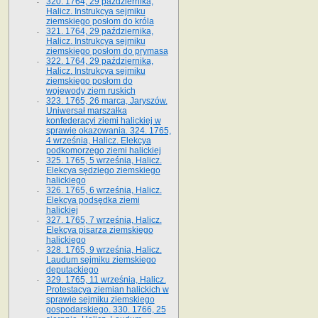
320. 1764, 29 października,
Halicz. Instrukcya sejmiku
ziemskiego posłom do króla
321. 1764, 29 października,
Halicz. Instrukcya sejmiku
ziemskiego posłom do prymasa
322. 1764, 29 października,
Halicz. Instrukcya sejmiku
ziemskiego posłom do
wojewody ziem ruskich
323. 1765, 26 marca, Jaryszów.
Uniwersał marszałka
konfederacyi ziemi halickiej w
sprawie okazowania. 324. 1765,
4 września, Halicz. Elekcya
podkomorzego ziemi halickiej
325. 1765, 5 września, Halicz.
Elekcya sędziego ziemskiego
halickiego
326. 1765, 6 września, Halicz.
Elekcya podsędka ziemi
halickiej
327. 1765, 7 września, Halicz.
Elekcya pisarza ziemskiego
halickiego
328. 1765, 9 września, Halicz.
Laudum sejmiku ziemskiego
deputackiego
329. 1765, 11 września, Halicz.
Protestacya ziemian halickich w
sprawie sejmiku ziemskiego
gospodarskiego. 330. 1766, 25