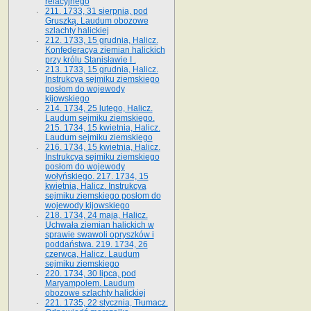
relacyjnego
211. 1733, 31 sierpnia, pod
Gruszką. Laudum obozowe
szlachty halickiej
212. 1733, 15 grudnia, Halicz.
Konfederacya ziemian halickich
przy królu Stanisławie I .
213. 1733, 15 grudnia, Halicz.
Instrukcya sejmiku ziemskiego
posłom do wojewody
kijowskiego
214. 1734, 25 lutego, Halicz.
Laudum sejmiku ziemskiego.
215. 1734, 15 kwietnia, Halicz.
Laudum sejmiku ziemskiego
216. 1734, 15 kwietnia, Halicz.
Instrukcya sejmiku ziemskiego
posłom do wojewody
wołyńskiego. 217. 1734, 15
kwietnia, Halicz. Instrukcya
sejmiku ziemskiego posłom do
wojewody kijowskiego
218. 1734, 24 maja, Halicz.
Uchwała ziemian halickich w
sprawie swawoli opryszków i
poddaństwa. 219. 1734, 26
czerwca, Halicz. Laudum
sejmiku ziemskiego
220. 1734, 30 lipca, pod
Maryampolem. Laudum
obozowe szlachty halickiej
221. 1735, 22 stycznia, Tłumacz.