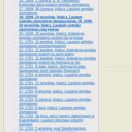
16. 1699, 1 czerwca, b. m. Odpowiedź
królewska dana posłom sejmiku ziemskiego
17. 1699, 30 czerwca, Halicz. Laudum sejmiku
ziemskiego
18. 1699, 14 września, Halicz. Laudum
sejmiku ziemskiego deputackiego. 19. 1699,
15 września, Halicz. Laudum sejmiku
ziemskiego relacyjnego
20. 1699, 15 września, Halicz. Instrukcya
sejmiku ziemskiego posłom do prymasa
21. 1701, 11 kwietnia, Halicz. Laudum sejmiku
ziemskiego przedsejmowego
22. 1701, 11 kwietnia, Halicz. Instrukcya sejmiku
ziemskiego posłom na sejm walny
23. 1701, 11 kwietnia, Halicz. Instrukcya sejmiku
ziemskiego posłom do hetmana w. kor.
24. 1701, 9 maja, Halicz. Ordynacya sądu
skarbowego ziemi halickiej (fragment)
25. 1701, 9 sierpnia, Halicz. Laudum sejmiku
ziemskiego
26. 1701, 12 września, Halicz. Laudum sejmiku
ziemskiego
27. 1702, 9 stycznia, Halicz. Laudum sejmiku
ziemskiego
28. 1702, 8 czerwca, Halicz. Laudum sejmiku
ziemskiego
29. 1702, 6 lipca, Halicz. Laudum sejmiku
ziemskiego
30. 1702, 18 lipca, obóz między Jabłonowem a
Kąkolnikami. Laudum obozowe szlachty
halickiej
31. 1702, 2 września, pod Sandomierzem.