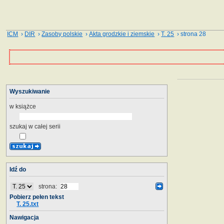
ICM
›
DIR
›
Zasoby polskie
›
Akta grodzkie i ziemskie
›
T. 25
› strona 28
Wyszukiwanie
w książce
szukaj w całej serii
Idź do
strona:
Pobierz pełen tekst
T. 25.txt
Nawigacja