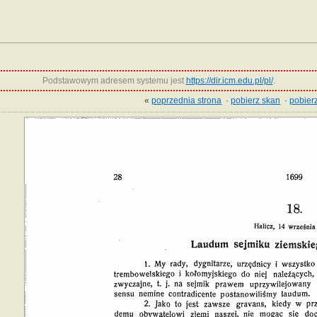
Podstawowym adresem systemu jest
https://dir.icm.edu.pl/pl/
.
«
poprzednia strona
·
pobierz skan
·
pobierz