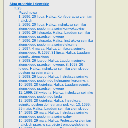
Akta grodzkie i ziemskie
T. 25
Przedmowa
1. 1696, 20 lipca, Halicz. Konfederacya ziemian
halickich
2. 1696, 20 lipca, Halicz. Instrukcya sejmiku
ziemskiego posłom na sejm konwokacyjny
3. 1696, 26 listopada, Halicz. Laudum sejmiku
ziemskiego przedsejmowego
4. 1696, 26 listopada, Halicz. Instrukcya sejmiku
ziemskiego posłom na sejm elekcyjny
5. 1697, 4 marca, Halicz. Limitacya sejmiku
ziemskiego. 6. 1697, 31 lipca, Halicz. Laudum
sejmiku ziemskiego
7. 1698, 26 lutego, Halicz. Laudum sejmiku
ziemskiego przedsejmowego. 8. 1698, 26
lutego, Halicz. Instrukcya sejmiku ziemskiego
posłom na sejm walny
9. 1698, 26 lutego, Halicz. Instrukcya sejmiku
ziemskiego posłom do hetmanów koronnych.
10. 1699, 28 kwietnia, Halicz. Laudum sejmiku
ziemskiego przedsejmowego
11. 1699, 28 kwietnia, Halicz. Instrukcya sejmiku
ziemskiego posłom do króla
12. 1699, 28 kwietnia, Halicz. Instrukcya
sejmiku posłom do hetmana pol. kor. 13. 1699,
29 maja, Halicz. Laudum sejmiku ziemskiego
14. 1699, 29 maja, Halicz. Instrukcya sejmiku
ziemskiego posłom na sejm walny
15. 1699, 29 maja, Halicz. Protestacya ziemian
halickich przeciw staroście trembowelskiemu