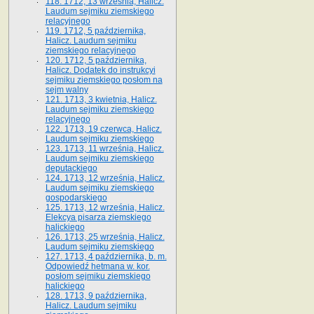
118. 1712, 13 września, Halicz.
Laudum sejmiku ziemskiego
relacyjnego
119. 1712, 5 października,
Halicz. Laudum sejmiku
ziemskiego relacyjnego
120. 1712, 5 października,
Halicz. Dodatek do instrukcyi
sejmiku ziemskiego posłom na
sejm walny
121. 1713, 3 kwietnia, Halicz.
Laudum sejmiku ziemskiego
relacyjnego
122. 1713, 19 czerwca, Halicz.
Laudum sejmiku ziemskiego
123. 1713, 11 września, Halicz.
Laudum sejmiku ziemskiego
deputackiego
124. 1713, 12 września, Halicz.
Laudum sejmiku ziemskiego
gospodarskiego
125. 1713, 12 września, Halicz.
Elekcya pisarza ziemskiego
halickiego
126. 1713, 25 września, Halicz.
Laudum sejmiku ziemskiego
127. 1713, 4 października, b. m.
Odpowiedź hetmana w. kor.
posłom sejmiku ziemskiego
halickiego
128. 1713, 9 października,
Halicz. Laudum sejmiku