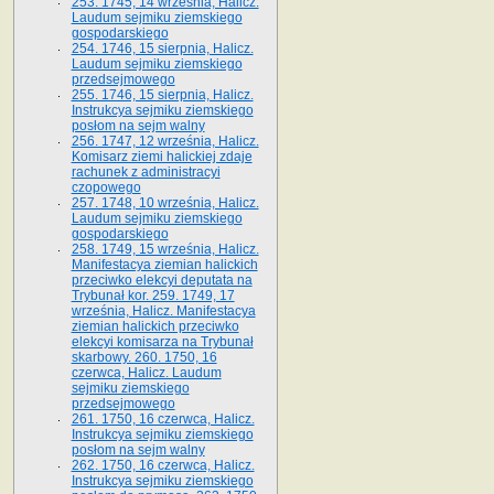
253. 1745, 14 września, Halicz.
Laudum sejmiku ziemskiego
gospodarskiego
254. 1746, 15 sierpnia, Halicz.
Laudum sejmiku ziemskiego
przedsejmowego
255. 1746, 15 sierpnia, Halicz.
Instrukcya sejmiku ziemskiego
posłom na sejm walny
256. 1747, 12 września, Halicz.
Komisarz ziemi halickiej zdaje
rachunek z administracyi
czopowego
257. 1748, 10 września, Halicz.
Laudum sejmiku ziemskiego
gospodarskiego
258. 1749, 15 września, Halicz.
Manifestacya ziemian halickich
przeciwko elekcyi deputata na
Trybunał kor. 259. 1749, 17
września, Halicz. Manifestacya
ziemian halickich przeciwko
elekcyi komisarza na Trybunał
skarbowy. 260. 1750, 16
czerwca, Halicz. Laudum
sejmiku ziemskiego
przedsejmowego
261. 1750, 16 czerwca, Halicz.
Instrukcya sejmiku ziemskiego
posłom na sejm walny
262. 1750, 16 czerwca, Halicz.
Instrukcya sejmiku ziemskiego