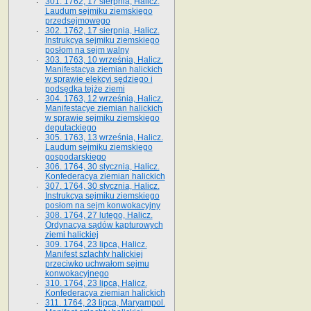
301. 1762, 17 sierpnia, Halicz.
Laudum sejmiku ziemskiego
przedsejmowego
302. 1762, 17 sierpnia, Halicz.
Instrukcya sejmiku ziemskiego
posłom na sejm walny
303. 1763, 10 września, Halicz.
Manifestacya ziemian halickich
w sprawie elekcyi sędziego i
podsędka tejże ziemi
304. 1763, 12 września, Halicz.
Manifestacye ziemian halickich
w sprawie sejmiku ziemskiego
deputackiego
305. 1763, 13 września, Halicz.
Laudum sejmiku ziemskiego
gospodarskiego
306. 1764, 30 stycznia, Halicz.
Konfederacya ziemian halickich
307. 1764, 30 stycznia, Halicz.
Instrukcya sejmiku ziemskiego
posłom na sejm konwokacyjny
308. 1764, 27 lutego, Halicz.
Ordynacya sądów kapturowych
ziemi halickiej
309. 1764, 23 lipca, Halicz.
Manifest szlachty halickiej
przeciwko uchwałom sejmu
konwokacyjnego
310. 1764, 23 lipca, Halicz.
Konfederacya ziemian halickich
311. 1764, 23 lipca, Maryampol.