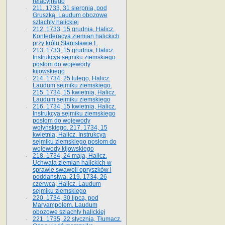
relacyjnego
211. 1733, 31 sierpnia, pod
Gruszką. Laudum obozowe
szlachty halickiej
212. 1733, 15 grudnia, Halicz.
Konfederacya ziemian halickich
przy królu Stanisławie I .
213. 1733, 15 grudnia, Halicz.
Instrukcya sejmiku ziemskiego
posłom do wojewody
kijowskiego
214. 1734, 25 lutego, Halicz.
Laudum sejmiku ziemskiego.
215. 1734, 15 kwietnia, Halicz.
Laudum sejmiku ziemskiego
216. 1734, 15 kwietnia, Halicz.
Instrukcya sejmiku ziemskiego
posłom do wojewody
wołyńskiego. 217. 1734, 15
kwietnia, Halicz. Instrukcya
sejmiku ziemskiego posłom do
wojewody kijowskiego
218. 1734, 24 maja, Halicz.
Uchwała ziemian halickich w
sprawie swawoli opryszków i
poddaństwa. 219. 1734, 26
czerwca, Halicz. Laudum
sejmiku ziemskiego
220. 1734, 30 lipca, pod
Maryampolem. Laudum
obozowe szlachty halickiej
221. 1735, 22 stycznia, Tłumacz.