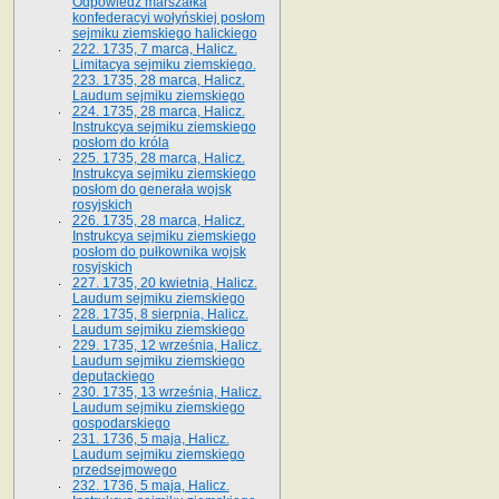
Odpowiedź marszałka
konfederacyi wołyńskiej posłom
sejmiku ziemskiego halickiego
222. 1735, 7 marca, Halicz.
Limitacya sejmiku ziemskiego.
223. 1735, 28 marca, Halicz.
Laudum sejmiku ziemskiego
224. 1735, 28 marca, Halicz.
Instrukcya sejmiku ziemskiego
posłom do króla
225. 1735, 28 marca, Halicz.
Instrukcya sejmiku ziemskiego
posłom do generała wojsk
rosyjskich
226. 1735, 28 marca, Halicz.
Instrukcya sejmiku ziemskiego
posłom do pułkownika wojsk
rosyjskich
227. 1735, 20 kwietnia, Halicz.
Laudum sejmiku ziemskiego
228. 1735, 8 sierpnia, Halicz.
Laudum sejmiku ziemskiego
229. 1735, 12 września, Halicz.
Laudum sejmiku ziemskiego
deputackiego
230. 1735, 13 września, Halicz.
Laudum sejmiku ziemskiego
gospodarskiego
231. 1736, 5 maja, Halicz.
Laudum sejmiku ziemskiego
przedsejmowego
232. 1736, 5 maja, Halicz.