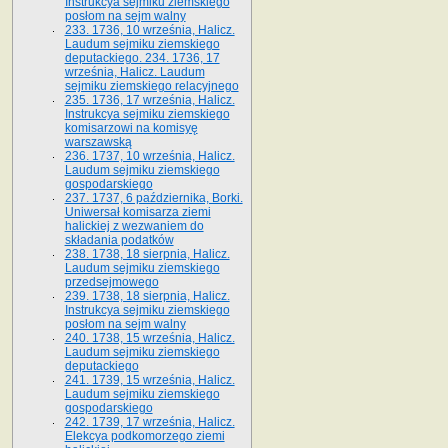
Instrukcya sejmiku ziemskiego
posłom na sejm walny
233. 1736, 10 września, Halicz.
Laudum sejmiku ziemskiego
deputackiego. 234. 1736, 17
września, Halicz. Laudum
sejmiku ziemskiego relacyjnego
235. 1736, 17 września, Halicz.
Instrukcya sejmiku ziemskiego
komisarzowi na komisyę
warszawską
236. 1737, 10 września, Halicz.
Laudum sejmiku ziemskiego
gospodarskiego
237. 1737, 6 października, Borki.
Uniwersał komisarza ziemi
halickiej z wezwaniem do
składania podatków
238. 1738, 18 sierpnia, Halicz.
Laudum sejmiku ziemskiego
przedsejmowego
239. 1738, 18 sierpnia, Halicz.
Instrukcya sejmiku ziemskiego
posłom na sejm walny
240. 1738, 15 września, Halicz.
Laudum sejmiku ziemskiego
deputackiego
241. 1739, 15 września, Halicz.
Laudum sejmiku ziemskiego
gospodarskiego
242. 1739, 17 września, Halicz.
Elekcya podkomorzego ziemi