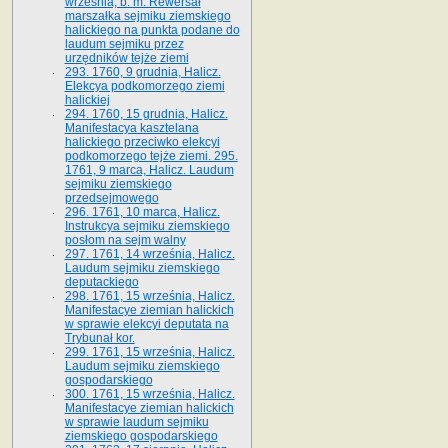
września, b. m. Rewersał
marszałka sejmiku ziemskiego
halickiego na punkta podane do
laudum sejmiku przez
urzędników tejże ziemi
293. 1760, 9 grudnia, Halicz.
Elekcya podkomorzego ziemi
halickiej
294. 1760, 15 grudnia, Halicz.
Manifestacya kasztelana
halickiego przeciwko elekcyi
podkomorzego tejże ziemi. 295.
1761, 9 marca, Halicz. Laudum
sejmiku ziemskiego
przedsejmowego
296. 1761, 10 marca, Halicz.
Instrukcya sejmiku ziemskiego
posłom na sejm walny
297. 1761, 14 września, Halicz.
Laudum sejmiku ziemskiego
deputackiego
298. 1761, 15 września, Halicz.
Manifestacye ziemian halickich
w sprawie elekcyi deputata na
Trybunał kor.
299. 1761, 15 września, Halicz.
Laudum sejmiku ziemskiego
gospodarskiego
300. 1761, 15 września, Halicz.
Manifestacye ziemian halickich
w sprawie laudum sejmiku
ziemskiego gospodarskiego