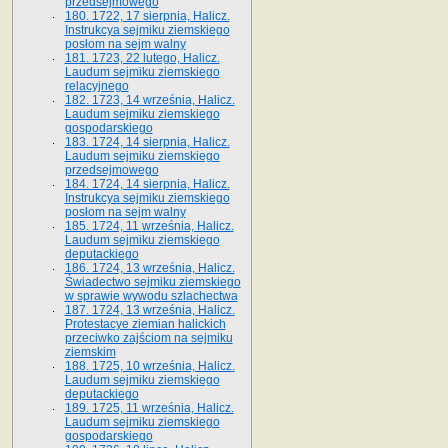
przedsejmowego
180. 1722, 17 sierpnia, Halicz.
Instrukcya sejmiku ziemskiego
posłom na sejm walny
181. 1723, 22 lutego, Halicz.
Laudum sejmiku ziemskiego
relacyjnego
182. 1723, 14 września, Halicz.
Laudum sejmiku ziemskiego
gospodarskiego
183. 1724, 14 sierpnia, Halicz.
Laudum sejmiku ziemskiego
przedsejmowego
184. 1724, 14 sierpnia, Halicz.
Instrukcya sejmiku ziemskiego
posłom na sejm walny
185. 1724, 11 września, Halicz.
Laudum sejmiku ziemskiego
deputackiego
186. 1724, 13 września, Halicz.
Świadectwo sejmiku ziemskiego
w sprawie wywodu szlachectwa
187. 1724, 13 września, Halicz.
Protestacye ziemian halickich
przeciwko zajściom na sejmiku
ziemskim
188. 1725, 10 września, Halicz.
Laudum sejmiku ziemskiego
deputackiego
189. 1725, 11 września, Halicz.
Laudum sejmiku ziemskiego
gospodarskiego