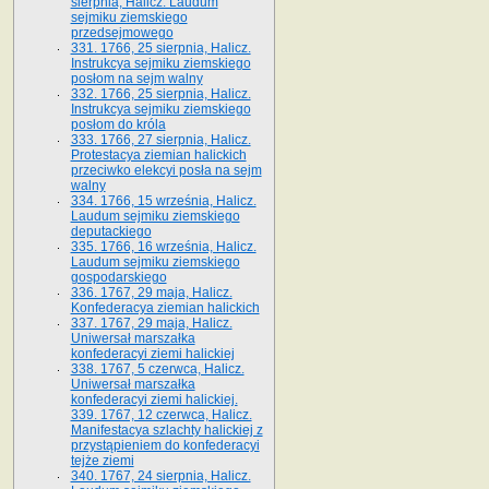
sierpnia, Halicz. Laudum
sejmiku ziemskiego
przedsejmowego
331. 1766, 25 sierpnia, Halicz.
Instrukcya sejmiku ziemskiego
posłom na sejm walny
332. 1766, 25 sierpnia, Halicz.
Instrukcya sejmiku ziemskiego
posłom do króla
333. 1766, 27 sierpnia, Halicz.
Protestacya ziemian halickich
przeciwko elekcyi posła na sejm
walny
334. 1766, 15 września, Halicz.
Laudum sejmiku ziemskiego
deputackiego
335. 1766, 16 września, Halicz.
Laudum sejmiku ziemskiego
gospodarskiego
336. 1767, 29 maja, Halicz.
Konfederacya ziemian halickich
337. 1767, 29 maja, Halicz.
Uniwersał marszałka
konfederacyi ziemi halickiej
338. 1767, 5 czerwca, Halicz.
Uniwersał marszałka
konfederacyi ziemi halickiej.
339. 1767, 12 czerwca, Halicz.
Manifestacya szlachty halickiej z
przystąpieniem do konfederacyi
tejże ziemi
340. 1767, 24 sierpnia, Halicz.