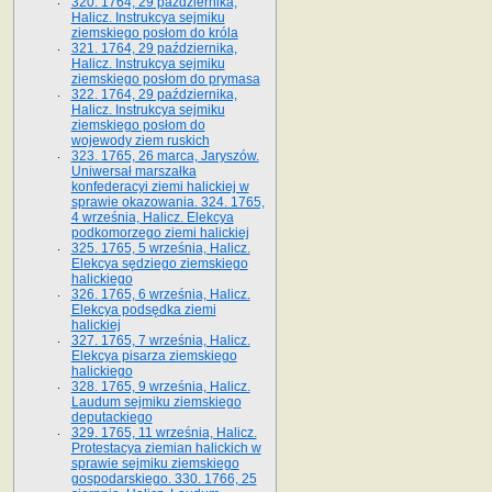
320. 1764, 29 października,
Halicz. Instrukcya sejmiku
ziemskiego posłom do króla
321. 1764, 29 października,
Halicz. Instrukcya sejmiku
ziemskiego posłom do prymasa
322. 1764, 29 października,
Halicz. Instrukcya sejmiku
ziemskiego posłom do
wojewody ziem ruskich
323. 1765, 26 marca, Jaryszów.
Uniwersał marszałka
konfederacyi ziemi halickiej w
sprawie okazowania. 324. 1765,
4 września, Halicz. Elekcya
podkomorzego ziemi halickiej
325. 1765, 5 września, Halicz.
Elekcya sędziego ziemskiego
halickiego
326. 1765, 6 września, Halicz.
Elekcya podsędka ziemi
halickiej
327. 1765, 7 września, Halicz.
Elekcya pisarza ziemskiego
halickiego
328. 1765, 9 września, Halicz.
Laudum sejmiku ziemskiego
deputackiego
329. 1765, 11 września, Halicz.
Protestacya ziemian halickich w
sprawie sejmiku ziemskiego
gospodarskiego. 330. 1766, 25