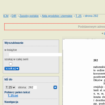
ICM
›
DIR
›
Zasoby polskie
›
Akta grodzkie i ziemskie
›
T. 25
› strona 282
Podstawowym adrese
«
Wyszukiwanie
w książce
szukaj w całej serii
Idź do
strona:
Pobierz pełen tekst
T. 25.txt
Nawigacja