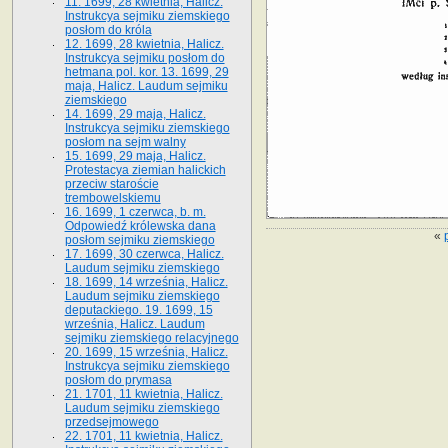
11. 1699, 28 kwietnia, Halicz.
Instrukcya sejmiku ziemskiego
posłom do króla
12. 1699, 28 kwietnia, Halicz.
Instrukcya sejmiku posłom do
hetmana pol. kor. 13. 1699, 29
maja, Halicz. Laudum sejmiku
ziemskiego
14. 1699, 29 maja, Halicz.
Instrukcya sejmiku ziemskiego
posłom na sejm walny
15. 1699, 29 maja, Halicz.
Protestacya ziemian halickich
przeciw staroście
trembowelskiemu
16. 1699, 1 czerwca, b. m.
Odpowiedź królewska dana
«
posłom sejmiku ziemskiego
17. 1699, 30 czerwca, Halicz.
Laudum sejmiku ziemskiego
18. 1699, 14 września, Halicz.
Laudum sejmiku ziemskiego
deputackiego. 19. 1699, 15
września, Halicz. Laudum
sejmiku ziemskiego relacyjnego
20. 1699, 15 września, Halicz.
Instrukcya sejmiku ziemskiego
posłom do prymasa
21. 1701, 11 kwietnia, Halicz.
Laudum sejmiku ziemskiego
przedsejmowego
22. 1701, 11 kwietnia, Halicz.