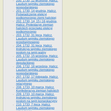
200. 1730, 12 września, Halicz.
Laudum sejmiku ziemskiego
gospodarskiego
201. 1730, 14 grudnia, Halicz.
Poświadczenie elekcyi
podkomorzego ziemi halickiej
202. 1730, 14, 15 i 16 grudnia,
Halicz. Protestacye ziemian
halickich przeciwko elekcyi
podkomorzego
203. 1732, 31 lipca, Halicz.
Laudum sejmiku ziemskiego
przedsejmowego
204. 1732, 31 lipca, Halicz.
Instrukcya sejmiku ziemskiego
posłom na sejm walny
205. 1732, 15 września, Halicz.
Laudum sejmiku ziemskiego
deputackiego
206. 1732, 16 września, Halicz.
Laudum sejmiku ziemskiego
gospodarskiego
207. 1732, 17 listopada, Halicz.
Laudum sejmiku ziemskiego
relacyjnego
208. 1733, 10 marca, Halicz.
Konfederacya ziemian halickich­
209. 1733, 10 marca, Halicz.
Instrukcya sejmiku ziemskiego
posłom na sejm konwokacyjny
210. 1733, 7 lipca, Halicz.
Laudum sejmiku ziemskiego