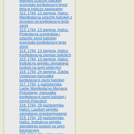
Manifest szlachty halickiej
przeciwko konfederacyi tegoż
dnia w Haliczu zawiązanej
312. 1764, 13 sierpnia, Halicz.
Manifestacya szlachty halickiej z
recesem od konfederacyi tejże
ziemi
313. 1764, 13 sierpnia, Halicz.
Protestacya urzędników i
szlachty ziemi halickiej
przeciwko konfederacyi tejże
ziemi
314. 1764, 13 sierpnia, Halicz.
Konfederacya ziemian halickich
315. 1764, 13 sierpnia, Halicz.
Instrukcya sejmiku ziemskiego
posłom na sejm elekcyjny
316. 1764, 24 sierpnia, Żuków.
Uniwersał marszałka
konfederacyi ziemi halickiej
317. 1764, 1 października,
Lwów. Manifestacya Maryana
Potockiego, marszałka
konfederacyi ziemi halickiej i
innych Potockich
318. 1764, 29 października,
Halicz. Laudum sejmiku
ziemskiego przedsejmowego
319. 1764, 29 października,
Halicz. Instrukcya sejmiku
ziemskiego posłom na sejm
koronacyjny