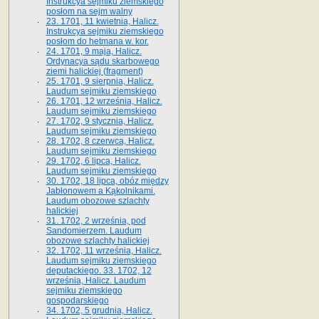
Instrukcya sejmiku ziemskiego
posłom na sejm walny
23. 1701, 11 kwietnia, Halicz.
Instrukcya sejmiku ziemskiego
posłom do hetmana w. kor.
24. 1701, 9 maja, Halicz.
Ordynacya sądu skarbowego
ziemi halickiej (fragment)
25. 1701, 9 sierpnia, Halicz.
Laudum sejmiku ziemskiego
26. 1701, 12 września, Halicz.
Laudum sejmiku ziemskiego
27. 1702, 9 stycznia, Halicz.
Laudum sejmiku ziemskiego
28. 1702, 8 czerwca, Halicz.
Laudum sejmiku ziemskiego
29. 1702, 6 lipca, Halicz.
Laudum sejmiku ziemskiego
30. 1702, 18 lipca, obóz między
Jabłonowem a Kąkolnikami.
Laudum obozowe szlachty
halickiej
31. 1702, 2 września, pod
Sandomierzem. Laudum
obozowe szlachty halickiej
32. 1702, 11 września, Halicz.
Laudum sejmiku ziemskiego
deputackiego. 33. 1702, 12
września, Halicz. Laudum
sejmiku ziemskiego
gospodarskiego
34. 1702, 5 grudnia, Halicz.