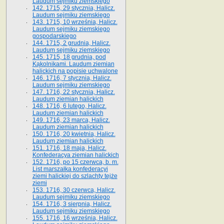
Laudum sejmiku ziemskiego
142. 1715, 29 stycznia, Halicz.
Laudum sejmiku ziemskiego
143. 1715, 10 września, Halicz.
Laudum sejmiku ziemskiego
gospodarskiego
144. 1715, 2 grudnia, Halicz.
Laudum sejmiku ziemskiego
145. 1715, 18 grudnia, pod
Kąkolnikami. Laudum ziemian
halickich na popisie uchwalone
146. 1716, 7 stycznia, Halicz.
Laudum sejmiku ziemskiego
147. 1716, 22 stycznia, Halicz.
Laudum ziemian halickich
148. 1716, 6 lutego, Halicz.
Laudum ziemian halickich
149. 1716, 23 marca, Halicz.
Laudum ziemian halickich
150. 1716, 20 kwietnia, Halicz.
Laudum ziemian halickich
151. 1716, 18 maja, Halicz.
Konfederacya ziemian halickich
152. 1716, po 15 czerwca, b. m.
List marszałka konfederacyi
ziemi halickiej do szlachty tejże
ziemi
153. 1716, 30 czerwca, Halicz.
Laudum sejmiku ziemskiego
154. 1716, 3 sierpnia, Halicz.
Laudum sejmiku ziemskiego
155. 1716, 16 września, Halicz.