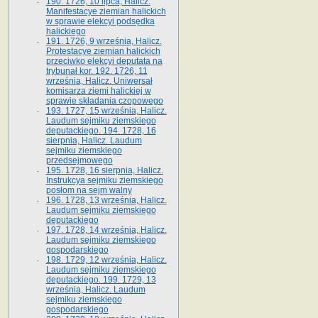
190. 1726, 10 lipca, Halicz.
Manifestacye ziemian halickich
w sprawie elekcyi podsędka
halickiego
191. 1726, 9 września, Halicz.
Protestacye ziemian halickich
przeciwko elekcyi deputata na
trybunał kor. 192. 1726, 11
września, Halicz. Uniwersał
komisarza ziemi halickiej w
sprawie składania czopowego
193. 1727, 15 września, Halicz.
Laudum sejmiku ziemskiego
deputackiego. 194. 1728, 16
sierpnia, Halicz. Laudum
sejmiku ziemskiego
przedsejmowego
195. 1728, 16 sierpnia, Halicz.
Instrukcya sejmiku ziemskiego
posłom na sejm walny
196. 1728, 13 września, Halicz.
Laudum sejmiku ziemskiego
deputackiego
197. 1728, 14 września, Halicz.
Laudum sejmiku ziemskiego
gospodarskiego
198. 1729, 12 września, Halicz.
Laudum sejmiku ziemskiego
deputackiego. 199. 1729, 13
września, Halicz. Laudum
sejmiku ziemskiego
gospodarskiego