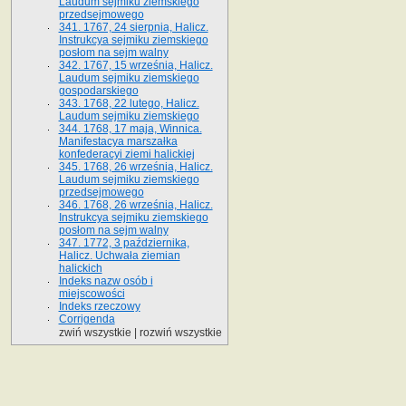
Laudum sejmiku ziemskiego
przedsejmowego
341. 1767, 24 sierpnia, Halicz.
Instrukcya sejmiku ziemskiego
posłom na sejm walny
342. 1767, 15 września, Halicz.
Laudum sejmiku ziemskiego
gospodarskiego
343. 1768, 22 lutego, Halicz.
Laudum sejmiku ziemskiego
344. 1768, 17 maja, Winnica.
Manifestacya marszałka
konfederacyi ziemi halickiej
345. 1768, 26 września, Halicz.
Laudum sejmiku ziemskiego
przedsejmowego
346. 1768, 26 września, Halicz.
Instrukcya sejmiku ziemskiego
posłom na sejm walny
347. 1772, 3 października,
Halicz. Uchwała ziemian
halickich
Indeks nazw osób i
miejscowości
Indeks rzeczowy
Corrigenda
zwiń wszystkie
|
rozwiń wszystkie