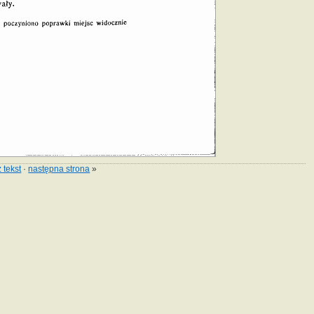
 tekst
·
następna strona
»