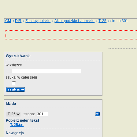
ICM
›
DIR
›
Zasoby polskie
›
Akta grodzkie i ziemskie
›
T. 25
› strona 301
Wyszukiwanie
w książce
szukaj w całej serii
Idź do
strona:
Pobierz pełen tekst
T. 25.txt
Nawigacja