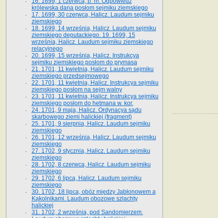
16. 1699, 1 czerwca, b. m. Odpowiedź
królewska dana posłom sejmiku ziemskiego
17. 1699, 30 czerwca, Halicz. Laudum sejmiku
ziemskiego
18. 1699, 14 września, Halicz. Laudum sejmiku
ziemskiego deputackiego. 19. 1699, 15
września, Halicz. Laudum sejmiku ziemskiego
relacyjnego
20. 1699, 15 września, Halicz. Instrukcya
sejmiku ziemskiego posłom do prymasa
21. 1701, 11 kwietnia, Halicz. Laudum sejmiku
ziemskiego przedsejmowego
22. 1701, 11 kwietnia, Halicz. Instrukcya sejmiku
ziemskiego posłom na sejm walny
23. 1701, 11 kwietnia, Halicz. Instrukcya sejmiku
ziemskiego posłom do hetmana w. kor.
24. 1701, 9 maja, Halicz. Ordynacya sądu
skarbowego ziemi halickiej (fragment)
25. 1701, 9 sierpnia, Halicz. Laudum sejmiku
ziemskiego
26. 1701, 12 września, Halicz. Laudum sejmiku
ziemskiego
27. 1702, 9 stycznia, Halicz. Laudum sejmiku
ziemskiego
28. 1702, 8 czerwca, Halicz. Laudum sejmiku
ziemskiego
29. 1702, 6 lipca, Halicz. Laudum sejmiku
ziemskiego
30. 1702, 18 lipca, obóz między Jabłonowem a
Kąkolnikami. Laudum obozowe szlachty
halickiej
31. 1702, 2 września, pod Sandomierzem.