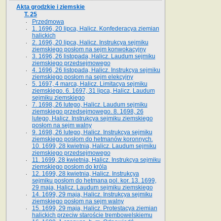
Akta grodzkie i ziemskie
T. 25
Przedmowa
1. 1696, 20 lipca, Halicz. Konfederacya ziemian
halickich
2. 1696, 20 lipca, Halicz. Instrukcya sejmiku
ziemskiego posłom na sejm konwokacyjny
3. 1696, 26 listopada, Halicz. Laudum sejmiku
ziemskiego przedsejmowego
4. 1696, 26 listopada, Halicz. Instrukcya sejmiku
ziemskiego posłom na sejm elekcyjny
5. 1697, 4 marca, Halicz. Limitacya sejmiku
ziemskiego. 6. 1697, 31 lipca, Halicz. Laudum
sejmiku ziemskiego
7. 1698, 26 lutego, Halicz. Laudum sejmiku
ziemskiego przedsejmowego. 8. 1698, 26
lutego, Halicz. Instrukcya sejmiku ziemskiego
posłom na sejm walny
9. 1698, 26 lutego, Halicz. Instrukcya sejmiku
ziemskiego posłom do hetmanów koronnych.
10. 1699, 28 kwietnia, Halicz. Laudum sejmiku
ziemskiego przedsejmowego
11. 1699, 28 kwietnia, Halicz. Instrukcya sejmiku
ziemskiego posłom do króla
12. 1699, 28 kwietnia, Halicz. Instrukcya
sejmiku posłom do hetmana pol. kor. 13. 1699,
29 maja, Halicz. Laudum sejmiku ziemskiego
14. 1699, 29 maja, Halicz. Instrukcya sejmiku
ziemskiego posłom na sejm walny
15. 1699, 29 maja, Halicz. Protestacya ziemian
halickich przeciw staroście trembowelskiemu