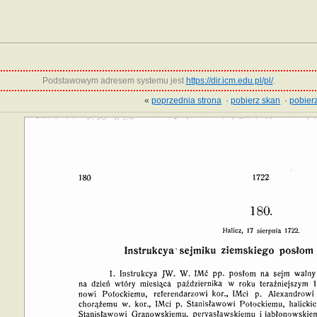
Podstawowym adresem systemu jest
https://dir.icm.edu.pl/pl/
.
«
poprzednia strona
·
pobierz skan
·
pobierz