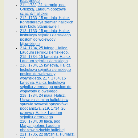
relacyjnego
211. 1733, 31 sierpnia, pod
Gruszką. Laudum obozowe
szlachty halickiej
212. 1733, 15 grudnia, Halicz.
Konfederacya ziemian halickich
przy królu Stanisławie I .
213. 1733, 15 grudnia, Halicz.
Instrukcya sejmiku ziemskiego
posłom do wojewody
kijowskiego
214. 1734, 25 lutego, Halicz.
Laudum sejmiku ziemskiego.
215. 1734, 15 kwietnia, Halicz.
Laudum sejmiku ziemskiego
216. 1734, 15 kwietnia, Halicz.
Instrukcya sejmiku ziemskiego
posłom do wojewody
wołyńskiego. 217. 1734, 15
kwietnia, Halicz. Instrukcya
sejmiku ziemskiego posłom do
wojewody kijowskiego
218. 1734, 24 maja, Halicz.
Uchwała ziemian halickich w
sprawie swawoli opryszków i
poddaństwa. 219. 1734, 26
czerwca, Halicz. Laudum
sejmiku ziemskiego
220. 1734, 30 lipca, pod
Maryampolem. Laudum
obozowe szlachty halickiej
221. 1735, 22 stycznia, Tłumacz.