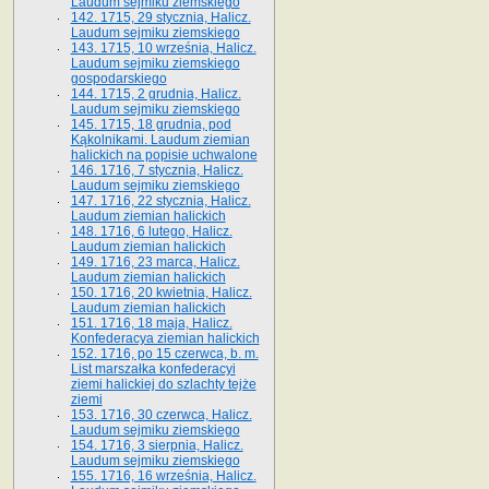
Laudum sejmiku ziemskiego
142. 1715, 29 stycznia, Halicz.
Laudum sejmiku ziemskiego
143. 1715, 10 września, Halicz.
Laudum sejmiku ziemskiego
gospodarskiego
144. 1715, 2 grudnia, Halicz.
Laudum sejmiku ziemskiego
145. 1715, 18 grudnia, pod
Kąkolnikami. Laudum ziemian
halickich na popisie uchwalone
146. 1716, 7 stycznia, Halicz.
Laudum sejmiku ziemskiego
147. 1716, 22 stycznia, Halicz.
Laudum ziemian halickich
148. 1716, 6 lutego, Halicz.
Laudum ziemian halickich
149. 1716, 23 marca, Halicz.
Laudum ziemian halickich
150. 1716, 20 kwietnia, Halicz.
Laudum ziemian halickich
151. 1716, 18 maja, Halicz.
Konfederacya ziemian halickich
152. 1716, po 15 czerwca, b. m.
List marszałka konfederacyi
ziemi halickiej do szlachty tejże
ziemi
153. 1716, 30 czerwca, Halicz.
Laudum sejmiku ziemskiego
154. 1716, 3 sierpnia, Halicz.
Laudum sejmiku ziemskiego
155. 1716, 16 września, Halicz.