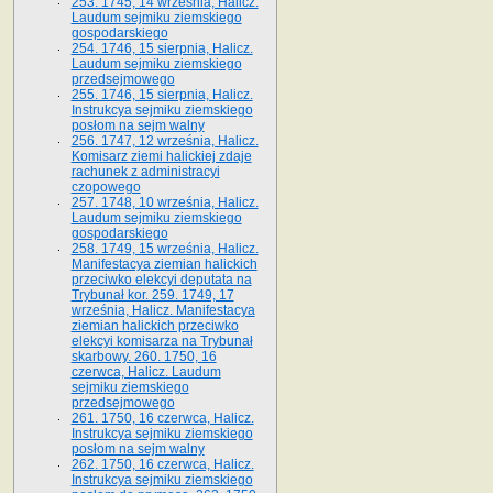
253. 1745, 14 września, Halicz.
Laudum sejmiku ziemskiego
gospodarskiego
254. 1746, 15 sierpnia, Halicz.
Laudum sejmiku ziemskiego
przedsejmowego
255. 1746, 15 sierpnia, Halicz.
Instrukcya sejmiku ziemskiego
posłom na sejm walny
256. 1747, 12 września, Halicz.
Komisarz ziemi halickiej zdaje
rachunek z administracyi
czopowego
257. 1748, 10 września, Halicz.
Laudum sejmiku ziemskiego
gospodarskiego
258. 1749, 15 września, Halicz.
Manifestacya ziemian halickich
przeciwko elekcyi deputata na
Trybunał kor. 259. 1749, 17
września, Halicz. Manifestacya
ziemian halickich przeciwko
elekcyi komisarza na Trybunał
skarbowy. 260. 1750, 16
czerwca, Halicz. Laudum
sejmiku ziemskiego
przedsejmowego
261. 1750, 16 czerwca, Halicz.
Instrukcya sejmiku ziemskiego
posłom na sejm walny
262. 1750, 16 czerwca, Halicz.
Instrukcya sejmiku ziemskiego