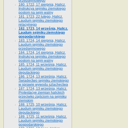
przedsejmowego
180. 1722, 17 sierpnia, Halicz.
Instrukcya sejmiku ziemskiego
posłom na sejm walny
181. 1723, 22 lutego, Halicz.
Laudum sejmiku ziemskiego
relacyjnego
182. 1723, 14 września, Halicz.
Laudum sejmiku ziemskiego
gospodarskiego
183. 1724, 14 sierpnia, Halicz.
Laudum sejmiku ziemskiego
przedsejmowego
184. 1724, 14 sierpnia, Halicz.
Instrukcya sejmiku ziemskiego
posłom na sejm walny
185. 1724, 11 września, Halicz.
Laudum sejmiku ziemskiego
deputackiego
186. 1724, 13 września, Halicz.
Świadectwo sejmiku ziemskiego
w sprawie wywodu szlachectwa
187. 1724, 13 września, Halicz.
Protestacye ziemian halickich
przeciwko zajściom na sejmiku
ziemskim
188. 1725, 10 września, Halicz.
Laudum sejmiku ziemskiego
deputackiego
189. 1725, 11 września, Halicz.
Laudum sejmiku ziemskiego
gospodarskiego