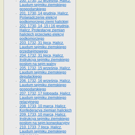
200. 1730, 12 września, Halicz.
Laudum sejmiku ziemskiego
gospodarskiego
201. 1730, 14 grudnia, Halicz.
Poświadczenie elekcyi
podkomorzego ziemi halickiej
202. 1730, 14, 15 i 16 grudnia,
Halicz. Protestacye ziemian
halickich przeciwko elekcyi
podkomorzego
203. 1732, 31 lipca, Halicz.
Laudum sejmiku ziemskiego
przedsejmowego
204. 1732, 31 lipca, Halicz.
Instrukcya sejmiku ziemskiego
posłom na sejm walny
205. 1732, 15 września, Halicz.
Laudum sejmiku ziemskiego
deputackiego
206. 1732, 16 września, Halicz.
Laudum sejmiku ziemskiego
gospodarskiego
207. 1732, 17 listopada, Halicz.
Laudum sejmiku ziemskiego
relacyjnego
208. 1733, 10 marca, Halicz.
Konfederacya ziemian halickich­
209. 1733, 10 marca, Halicz.
Instrukcya sejmiku ziemskiego
posłom na sejm konwokacyjny
210. 1733, 7 lipca, Halicz.
Laudum sejmiku ziemskiego