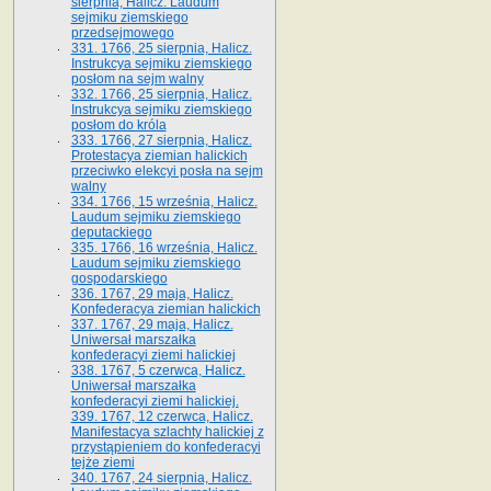
sierpnia, Halicz. Laudum
sejmiku ziemskiego
przedsejmowego
331. 1766, 25 sierpnia, Halicz.
Instrukcya sejmiku ziemskiego
posłom na sejm walny
332. 1766, 25 sierpnia, Halicz.
Instrukcya sejmiku ziemskiego
posłom do króla
333. 1766, 27 sierpnia, Halicz.
Protestacya ziemian halickich
przeciwko elekcyi posła na sejm
walny
334. 1766, 15 września, Halicz.
Laudum sejmiku ziemskiego
deputackiego
335. 1766, 16 września, Halicz.
Laudum sejmiku ziemskiego
gospodarskiego
336. 1767, 29 maja, Halicz.
Konfederacya ziemian halickich
337. 1767, 29 maja, Halicz.
Uniwersał marszałka
konfederacyi ziemi halickiej
338. 1767, 5 czerwca, Halicz.
Uniwersał marszałka
konfederacyi ziemi halickiej.
339. 1767, 12 czerwca, Halicz.
Manifestacya szlachty halickiej z
przystąpieniem do konfederacyi
tejże ziemi
340. 1767, 24 sierpnia, Halicz.