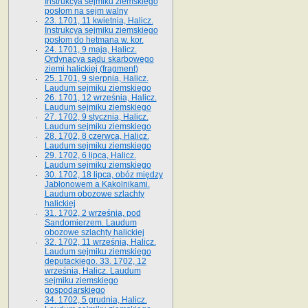
Instrukcya sejmiku ziemskiego
posłom na sejm walny
23. 1701, 11 kwietnia, Halicz.
Instrukcya sejmiku ziemskiego
posłom do hetmana w. kor.
24. 1701, 9 maja, Halicz.
Ordynacya sądu skarbowego
ziemi halickiej (fragment)
25. 1701, 9 sierpnia, Halicz.
Laudum sejmiku ziemskiego
26. 1701, 12 września, Halicz.
Laudum sejmiku ziemskiego
27. 1702, 9 stycznia, Halicz.
Laudum sejmiku ziemskiego
28. 1702, 8 czerwca, Halicz.
Laudum sejmiku ziemskiego
29. 1702, 6 lipca, Halicz.
Laudum sejmiku ziemskiego
30. 1702, 18 lipca, obóz między
Jabłonowem a Kąkolnikami.
Laudum obozowe szlachty
halickiej
31. 1702, 2 września, pod
Sandomierzem. Laudum
obozowe szlachty halickiej
32. 1702, 11 września, Halicz.
Laudum sejmiku ziemskiego
deputackiego. 33. 1702, 12
września, Halicz. Laudum
sejmiku ziemskiego
gospodarskiego
34. 1702, 5 grudnia, Halicz.