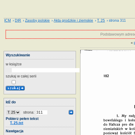
ICM
›
DIR
›
Zasoby polskie
›
Akta grodzkie i ziemskie
›
T. 25
› strona 311
Podstawowym adrese
«
Wyszukiwanie
w książce
szukaj w całej serii
Idź do
strona:
Pobierz pełen tekst
T. 25.txt
Nawigacja