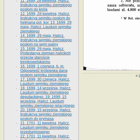
11. 1699, 28 kwietnia, Halicz.
Instrukcya sejmiku ziemskiego
posłom do króla
12. 1699, 28 kwietnia, Halicz.
Instrukcya sejmiku posłom do
hetmana pol. kor. 13. 1699, 29
maja, Halicz. Laudum sejmiku
ziemskiego
14. 1699, 29 maja, Halicz.
Instrukcya sejmiku ziemskiego
posłom na sejm walny
15. 1699, 29 maja, Halicz.
Protestacya ziemian halickich
przeciw staroście
trembowelskiemu
16. 1699, 1 czerwca, b. m.
Odpowiedź królewska dana
posłom sejmiku ziemskiego
«
17. 1699, 30 czerwca, Halicz.
Laudum sejmiku ziemskiego
18. 1699, 14 września, Halicz.
Laudum sejmiku ziemskiego
deputackiego. 19. 1699, 15
września, Halicz. Laudum
sejmiku ziemskiego relacyjnego
20. 1699, 15 września, Halicz.
Instrukcya sejmiku ziemskiego
posłom do prymasa
21. 1701, 11 kwietnia, Halicz.
Laudum sejmiku ziemskiego
przedsejmowego
22. 1701, 11 kwietnia, Halicz.