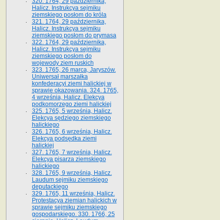
320. 1764, 29 października,
Halicz. Instrukcya sejmiku
ziemskiego posłom do króla
321. 1764, 29 października,
Halicz. Instrukcya sejmiku
ziemskiego posłom do prymasa
322. 1764, 29 października,
Halicz. Instrukcya sejmiku
ziemskiego posłom do
wojewody ziem ruskich
323. 1765, 26 marca, Jaryszów.
Uniwersał marszałka
konfederacyi ziemi halickiej w
sprawie okazowania. 324. 1765,
4 września, Halicz. Elekcya
podkomorzego ziemi halickiej
325. 1765, 5 września, Halicz.
Elekcya sędziego ziemskiego
halickiego
326. 1765, 6 września, Halicz.
Elekcya podsędka ziemi
halickiej
327. 1765, 7 września, Halicz.
Elekcya pisarza ziemskiego
halickiego
328. 1765, 9 września, Halicz.
Laudum sejmiku ziemskiego
deputackiego
329. 1765, 11 września, Halicz.
Protestacya ziemian halickich w
sprawie sejmiku ziemskiego
gospodarskiego. 330. 1766, 25