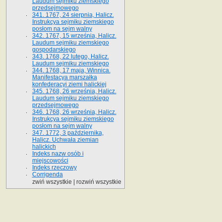
Laudum sejmiku ziemskiego
przedsejmowego
341. 1767, 24 sierpnia, Halicz.
Instrukcya sejmiku ziemskiego
posłom na sejm walny
342. 1767, 15 września, Halicz.
Laudum sejmiku ziemskiego
gospodarskiego
343. 1768, 22 lutego, Halicz.
Laudum sejmiku ziemskiego
344. 1768, 17 maja, Winnica.
Manifestacya marszałka
konfederacyi ziemi halickiej
345. 1768, 26 września, Halicz.
Laudum sejmiku ziemskiego
przedsejmowego
346. 1768, 26 września, Halicz.
Instrukcya sejmiku ziemskiego
posłom na sejm walny
347. 1772, 3 października,
Halicz. Uchwała ziemian
halickich
Indeks nazw osób i
miejscowości
Indeks rzeczowy
Corrigenda
zwiń wszystkie
|
rozwiń wszystkie