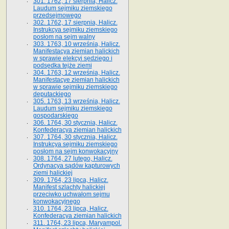
301. 1762, 17 sierpnia, Halicz.
Laudum sejmiku ziemskiego
przedsejmowego
302. 1762, 17 sierpnia, Halicz.
Instrukcya sejmiku ziemskiego
posłom na sejm walny
303. 1763, 10 września, Halicz.
Manifestacya ziemian halickich
w sprawie elekcyi sędziego i
podsędka tejże ziemi
304. 1763, 12 września, Halicz.
Manifestacye ziemian halickich
w sprawie sejmiku ziemskiego
deputackiego
305. 1763, 13 września, Halicz.
Laudum sejmiku ziemskiego
gospodarskiego
306. 1764, 30 stycznia, Halicz.
Konfederacya ziemian halickich
307. 1764, 30 stycznia, Halicz.
Instrukcya sejmiku ziemskiego
posłom na sejm konwokacyjny
308. 1764, 27 lutego, Halicz.
Ordynacya sądów kapturowych
ziemi halickiej
309. 1764, 23 lipca, Halicz.
Manifest szlachty halickiej
przeciwko uchwałom sejmu
konwokacyjnego
310. 1764, 23 lipca, Halicz.
Konfederacya ziemian halickich
311. 1764, 23 lipca, Maryampol.