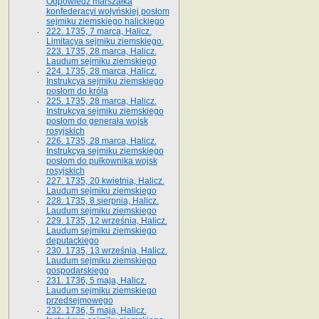
Odpowiedź marszałka
konfederacyi wołyńskiej posłom
sejmiku ziemskiego halickiego
222. 1735, 7 marca, Halicz.
Limitacya sejmiku ziemskiego.
223. 1735, 28 marca, Halicz.
Laudum sejmiku ziemskiego
224. 1735, 28 marca, Halicz.
Instrukcya sejmiku ziemskiego
posłom do króla
225. 1735, 28 marca, Halicz.
Instrukcya sejmiku ziemskiego
posłom do generała wojsk
rosyjskich
226. 1735, 28 marca, Halicz.
Instrukcya sejmiku ziemskiego
posłom do pułkownika wojsk
rosyjskich
227. 1735, 20 kwietnia, Halicz.
Laudum sejmiku ziemskiego
228. 1735, 8 sierpnia, Halicz.
Laudum sejmiku ziemskiego
229. 1735, 12 września, Halicz.
Laudum sejmiku ziemskiego
deputackiego
230. 1735, 13 września, Halicz.
Laudum sejmiku ziemskiego
gospodarskiego
231. 1736, 5 maja, Halicz.
Laudum sejmiku ziemskiego
przedsejmowego
232. 1736, 5 maja, Halicz.