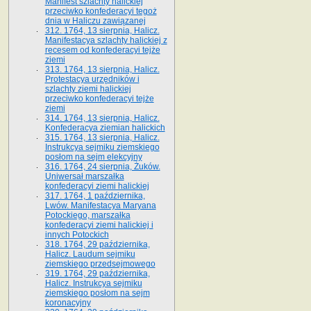
Manifest szlachty halickiej
przeciwko konfederacyi tegoż
dnia w Haliczu zawiązanej
312. 1764, 13 sierpnia, Halicz.
Manifestacya szlachty halickiej z
recesem od konfederacyi tejże
ziemi
313. 1764, 13 sierpnia, Halicz.
Protestacya urzędników i
szlachty ziemi halickiej
przeciwko konfederacyi tejże
ziemi
314. 1764, 13 sierpnia, Halicz.
Konfederacya ziemian halickich
315. 1764, 13 sierpnia, Halicz.
Instrukcya sejmiku ziemskiego
posłom na sejm elekcyjny
316. 1764, 24 sierpnia, Żuków.
Uniwersał marszałka
konfederacyi ziemi halickiej
317. 1764, 1 października,
Lwów. Manifestacya Maryana
Potockiego, marszałka
konfederacyi ziemi halickiej i
innych Potockich
318. 1764, 29 października,
Halicz. Laudum sejmiku
ziemskiego przedsejmowego
319. 1764, 29 października,
Halicz. Instrukcya sejmiku
ziemskiego posłom na sejm
koronacyjny