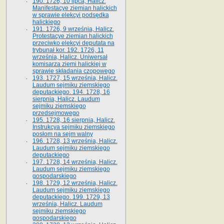
190. 1726, 10 lipca, Halicz.
Manifestacye ziemian halickich
w sprawie elekcyi podsędka
halickiego
191. 1726, 9 września, Halicz.
Protestacye ziemian halickich
przeciwko elekcyi deputata na
trybunał kor. 192. 1726, 11
września, Halicz. Uniwersał
komisarza ziemi halickiej w
sprawie składania czopowego
193. 1727, 15 września, Halicz.
Laudum sejmiku ziemskiego
deputackiego. 194. 1728, 16
sierpnia, Halicz. Laudum
sejmiku ziemskiego
przedsejmowego
195. 1728, 16 sierpnia, Halicz.
Instrukcya sejmiku ziemskiego
posłom na sejm walny
196. 1728, 13 września, Halicz.
Laudum sejmiku ziemskiego
deputackiego
197. 1728, 14 września, Halicz.
Laudum sejmiku ziemskiego
gospodarskiego
198. 1729, 12 września, Halicz.
Laudum sejmiku ziemskiego
deputackiego. 199. 1729, 13
września, Halicz. Laudum
sejmiku ziemskiego
gospodarskiego