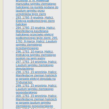
września, b. m. Rewersał
marszałka sejmiku ziemskiego
halickiego na punkta podane do
laudum sejmiku przez
urzędników tejże ziemi
293. 1760, 9 grudnia, Halicz.
Elekcya podkomorzego ziemi
halickiej
294. 1760, 15 grudnia, Halicz.
Manifestacya kasztelana
halickiego przeciwko elekcyi
podkomorzego tejże ziemi. 295.
1761, 9 marca, Halicz. Laudum
sejmiku ziemskiego
przedsejmowego
296. 1761, 10 marca, Halicz.
Instrukcya sejmiku ziemskiego
posłom na sejm walny
297. 1761, 14 września, Halicz.
Laudum sejmiku ziemskiego
deputackiego
298. 1761, 15 września, Halicz.
Manifestacye ziemian halickich
w sprawie elekcyi deputata na
Trybunał kor.
299. 1761, 15 września, Halicz.
Laudum sejmiku ziemskiego
gospodarskiego
300. 1761, 15 września, Halicz.
Manifestacye ziemian halickich
w sprawie laudum sejmiku
ziemskiego gospodarskiego