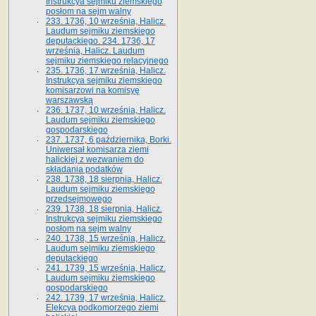
Instrukcya sejmiku ziemskiego
posłom na sejm walny
233. 1736, 10 września, Halicz.
Laudum sejmiku ziemskiego
deputackiego. 234. 1736, 17
września, Halicz. Laudum
sejmiku ziemskiego relacyjnego
235. 1736, 17 września, Halicz.
Instrukcya sejmiku ziemskiego
komisarzowi na komisyę
warszawską
236. 1737, 10 września, Halicz.
Laudum sejmiku ziemskiego
gospodarskiego
237. 1737, 6 października, Borki.
Uniwersał komisarza ziemi
halickiej z wezwaniem do
składania podatków
238. 1738, 18 sierpnia, Halicz.
Laudum sejmiku ziemskiego
przedsejmowego
239. 1738, 18 sierpnia, Halicz.
Instrukcya sejmiku ziemskiego
posłom na sejm walny
240. 1738, 15 września, Halicz.
Laudum sejmiku ziemskiego
deputackiego
241. 1739, 15 września, Halicz.
Laudum sejmiku ziemskiego
gospodarskiego
242. 1739, 17 września, Halicz.
Elekcya podkomorzego ziemi