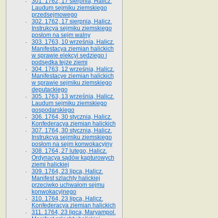
301. 1762, 17 sierpnia, Halicz.
Laudum sejmiku ziemskiego
przedsejmowego
302. 1762, 17 sierpnia, Halicz.
Instrukcya sejmiku ziemskiego
posłom na sejm walny
303. 1763, 10 września, Halicz.
Manifestacya ziemian halickich
w sprawie elekcyi sędziego i
podsędka tejże ziemi
304. 1763, 12 września, Halicz.
Manifestacye ziemian halickich
w sprawie sejmiku ziemskiego
deputackiego
305. 1763, 13 września, Halicz.
Laudum sejmiku ziemskiego
gospodarskiego
306. 1764, 30 stycznia, Halicz.
Konfederacya ziemian halickich
307. 1764, 30 stycznia, Halicz.
Instrukcya sejmiku ziemskiego
posłom na sejm konwokacyjny
308. 1764, 27 lutego, Halicz.
Ordynacya sądów kapturowych
ziemi halickiej
309. 1764, 23 lipca, Halicz.
Manifest szlachty halickiej
przeciwko uchwałom sejmu
konwokacyjnego
310. 1764, 23 lipca, Halicz.
Konfederacya ziemian halickich
311. 1764, 23 lipca, Maryampol.