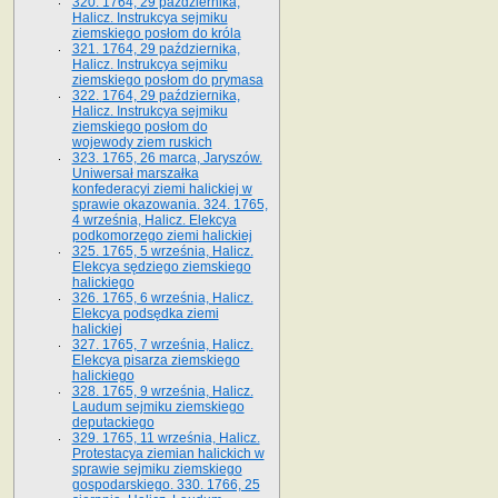
320. 1764, 29 października,
Halicz. Instrukcya sejmiku
ziemskiego posłom do króla
321. 1764, 29 października,
Halicz. Instrukcya sejmiku
ziemskiego posłom do prymasa
322. 1764, 29 października,
Halicz. Instrukcya sejmiku
ziemskiego posłom do
wojewody ziem ruskich
323. 1765, 26 marca, Jaryszów.
Uniwersał marszałka
konfederacyi ziemi halickiej w
sprawie okazowania. 324. 1765,
4 września, Halicz. Elekcya
podkomorzego ziemi halickiej
325. 1765, 5 września, Halicz.
Elekcya sędziego ziemskiego
halickiego
326. 1765, 6 września, Halicz.
Elekcya podsędka ziemi
halickiej
327. 1765, 7 września, Halicz.
Elekcya pisarza ziemskiego
halickiego
328. 1765, 9 września, Halicz.
Laudum sejmiku ziemskiego
deputackiego
329. 1765, 11 września, Halicz.
Protestacya ziemian halickich w
sprawie sejmiku ziemskiego
gospodarskiego. 330. 1766, 25