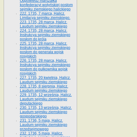
Odpowiedź marszałka
konfederacyi wołyńskiej posłom
sejmiku ziemskiego halickiego
222. 1735, 7 marca, Halicz.
Limitacya sejmiku ziemskiego.
223. 1735, 28 marca, Halicz.
Laudum sejmiku ziemskiego
224. 1735, 28 marca, Halicz.
Instrukcya sejmiku ziemskiego
posłom do króla
225. 1735, 28 marca, Halicz.
Instrukcya sejmiku ziemskiego
posłom do generała wojsk
rosyjskich
226. 1735, 28 marca, Halicz.
Instrukcya sejmiku ziemskiego
posłom do pułkownika wojsk
rosyjskich
227. 1735, 20 kwietnia, Halicz.
Laudum sejmiku ziemskiego
228. 1735, 8 sierpnia, Halicz.
Laudum sejmiku ziemskiego
229. 1735, 12 września, Halicz.
Laudum sejmiku ziemskiego
deputackiego
230. 1735, 13 września, Halicz.
Laudum sejmiku ziemskiego
gospodarskiego
231. 1736, 5 maja, Halicz.
Laudum sejmiku ziemskiego
przedsejmowego
232. 1736, 5 maja, Halicz.