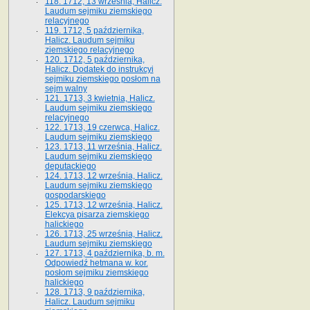
118. 1712, 13 września, Halicz.
Laudum sejmiku ziemskiego
relacyjnego
119. 1712, 5 października,
Halicz. Laudum sejmiku
ziemskiego relacyjnego
120. 1712, 5 października,
Halicz. Dodatek do instrukcyi
sejmiku ziemskiego posłom na
sejm walny
121. 1713, 3 kwietnia, Halicz.
Laudum sejmiku ziemskiego
relacyjnego
122. 1713, 19 czerwca, Halicz.
Laudum sejmiku ziemskiego
123. 1713, 11 września, Halicz.
Laudum sejmiku ziemskiego
deputackiego
124. 1713, 12 września, Halicz.
Laudum sejmiku ziemskiego
gospodarskiego
125. 1713, 12 września, Halicz.
Elekcya pisarza ziemskiego
halickiego
126. 1713, 25 września, Halicz.
Laudum sejmiku ziemskiego
127. 1713, 4 października, b. m.
Odpowiedź hetmana w. kor.
posłom sejmiku ziemskiego
halickiego
128. 1713, 9 października,
Halicz. Laudum sejmiku