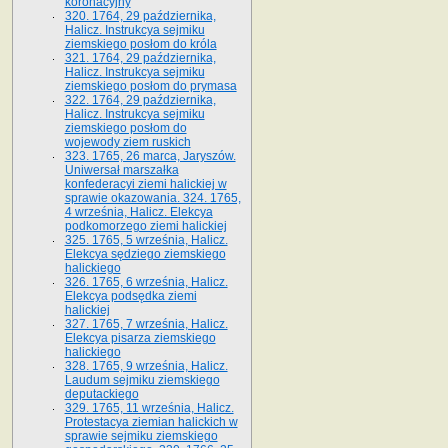
koronacyjny
320. 1764, 29 października,
Halicz. Instrukcya sejmiku
ziemskiego posłom do króla
321. 1764, 29 października,
Halicz. Instrukcya sejmiku
ziemskiego posłom do prymasa
322. 1764, 29 października,
Halicz. Instrukcya sejmiku
ziemskiego posłom do
wojewody ziem ruskich
323. 1765, 26 marca, Jaryszów.
Uniwersał marszałka
konfederacyi ziemi halickiej w
sprawie okazowania. 324. 1765,
4 września, Halicz. Elekcya
podkomorzego ziemi halickiej
325. 1765, 5 września, Halicz.
Elekcya sędziego ziemskiego
halickiego
326. 1765, 6 września, Halicz.
Elekcya podsędka ziemi
halickiej
327. 1765, 7 września, Halicz.
Elekcya pisarza ziemskiego
halickiego
328. 1765, 9 września, Halicz.
Laudum sejmiku ziemskiego
deputackiego
329. 1765, 11 września, Halicz.
Protestacya ziemian halickich w
sprawie sejmiku ziemskiego