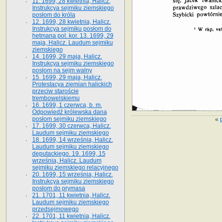
11. 1699, 28 kwietnia, Halicz.
Instrukcya sejmiku ziemskiego
posłom do króla
12. 1699, 28 kwietnia, Halicz.
Instrukcya sejmiku posłom do
hetmana pol. kor. 13. 1699, 29
maja, Halicz. Laudum sejmiku
ziemskiego
14. 1699, 29 maja, Halicz.
Instrukcya sejmiku ziemskiego
posłom na sejm walny
15. 1699, 29 maja, Halicz.
Protestacya ziemian halickich
przeciw staroście
trembowelskiemu
16. 1699, 1 czerwca, b. m.
Odpowiedź królewska dana
posłom sejmiku ziemskiego
«
17. 1699, 30 czerwca, Halicz.
Laudum sejmiku ziemskiego
18. 1699, 14 września, Halicz.
Laudum sejmiku ziemskiego
deputackiego. 19. 1699, 15
września, Halicz. Laudum
sejmiku ziemskiego relacyjnego
20. 1699, 15 września, Halicz.
Instrukcya sejmiku ziemskiego
posłom do prymasa
21. 1701, 11 kwietnia, Halicz.
Laudum sejmiku ziemskiego
przedsejmowego
22. 1701, 11 kwietnia, Halicz.