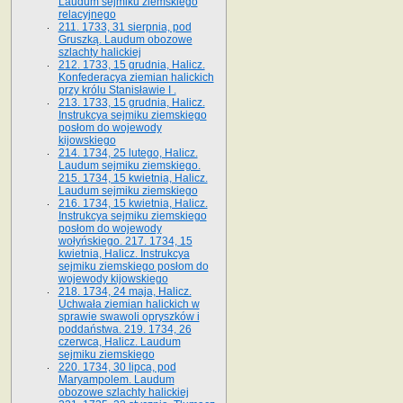
Laudum sejmiku ziemskiego
relacyjnego
211. 1733, 31 sierpnia, pod
Gruszką. Laudum obozowe
szlachty halickiej
212. 1733, 15 grudnia, Halicz.
Konfederacya ziemian halickich
przy królu Stanisławie I .
213. 1733, 15 grudnia, Halicz.
Instrukcya sejmiku ziemskiego
posłom do wojewody
kijowskiego
214. 1734, 25 lutego, Halicz.
Laudum sejmiku ziemskiego.
215. 1734, 15 kwietnia, Halicz.
Laudum sejmiku ziemskiego
216. 1734, 15 kwietnia, Halicz.
Instrukcya sejmiku ziemskiego
posłom do wojewody
wołyńskiego. 217. 1734, 15
kwietnia, Halicz. Instrukcya
sejmiku ziemskiego posłom do
wojewody kijowskiego
218. 1734, 24 maja, Halicz.
Uchwała ziemian halickich w
sprawie swawoli opryszków i
poddaństwa. 219. 1734, 26
czerwca, Halicz. Laudum
sejmiku ziemskiego
220. 1734, 30 lipca, pod
Maryampolem. Laudum
obozowe szlachty halickiej