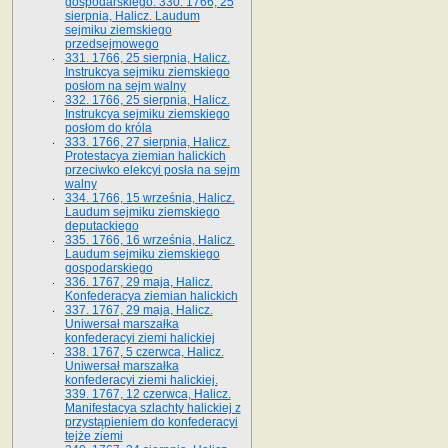
gospodarskiego. 330. 1766, 25
sierpnia, Halicz. Laudum
sejmiku ziemskiego
przedsejmowego
331. 1766, 25 sierpnia, Halicz.
Instrukcya sejmiku ziemskiego
posłom na sejm walny
332. 1766, 25 sierpnia, Halicz.
Instrukcya sejmiku ziemskiego
posłom do króla
333. 1766, 27 sierpnia, Halicz.
Protestacya ziemian halickich
przeciwko elekcyi posła na sejm
walny
334. 1766, 15 września, Halicz.
Laudum sejmiku ziemskiego
deputackiego
335. 1766, 16 września, Halicz.
Laudum sejmiku ziemskiego
gospodarskiego
336. 1767, 29 maja, Halicz.
Konfederacya ziemian halickich
337. 1767, 29 maja, Halicz.
Uniwersał marszałka
konfederacyi ziemi halickiej
338. 1767, 5 czerwca, Halicz.
Uniwersał marszałka
konfederacyi ziemi halickiej.
339. 1767, 12 czerwca, Halicz.
Manifestacya szlachty halickiej z
przystąpieniem do konfederacyi
tejże ziemi