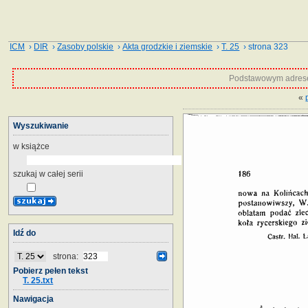
ICM
›
DIR
›
Zasoby polskie
›
Akta grodzkie i ziemskie
›
T. 25
› strona 323
Podstawowym adrese
«
Wyszukiwanie
w książce
szukaj w całej serii
Idź do
strona:
Pobierz pełen tekst
T. 25.txt
Nawigacja