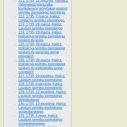
221. 1735, 22 stycznia, Tłumacz.
Odpowiedź marszałka
konfederacyi wołyńskiej posłom
sejmiku ziemskiego halickiego
222. 1735, 7 marca, Halicz.
Limitacya sejmiku ziemskiego.
223. 1735, 28 marca, Halicz.
Laudum sejmiku ziemskiego
224. 1735, 28 marca, Halicz.
Instrukcya sejmiku ziemskiego
posłom do króla
225. 1735, 28 marca, Halicz.
Instrukcya sejmiku ziemskiego
posłom do generała wojsk
rosyjskich
226. 1735, 28 marca, Halicz.
Instrukcya sejmiku ziemskiego
posłom do pułkownika wojsk
rosyjskich
227. 1735, 20 kwietnia, Halicz.
Laudum sejmiku ziemskiego
228. 1735, 8 sierpnia, Halicz.
Laudum sejmiku ziemskiego
229. 1735, 12 września, Halicz.
Laudum sejmiku ziemskiego
deputackiego
230. 1735, 13 września, Halicz.
Laudum sejmiku ziemskiego
gospodarskiego
231. 1736, 5 maja, Halicz.
Laudum sejmiku ziemskiego
przedsejmowego