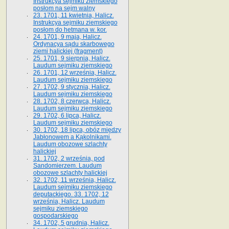
Instrukcya sejmiku ziemskiego
posłom na sejm walny
23. 1701, 11 kwietnia, Halicz.
Instrukcya sejmiku ziemskiego
posłom do hetmana w. kor.
24. 1701, 9 maja, Halicz.
Ordynacya sądu skarbowego
ziemi halickiej (fragment)
25. 1701, 9 sierpnia, Halicz.
Laudum sejmiku ziemskiego
26. 1701, 12 września, Halicz.
Laudum sejmiku ziemskiego
27. 1702, 9 stycznia, Halicz.
Laudum sejmiku ziemskiego
28. 1702, 8 czerwca, Halicz.
Laudum sejmiku ziemskiego
29. 1702, 6 lipca, Halicz.
Laudum sejmiku ziemskiego
30. 1702, 18 lipca, obóz między
Jabłonowem a Kąkolnikami.
Laudum obozowe szlachty
halickiej
31. 1702, 2 września, pod
Sandomierzem. Laudum
obozowe szlachty halickiej
32. 1702, 11 września, Halicz.
Laudum sejmiku ziemskiego
deputackiego. 33. 1702, 12
września, Halicz. Laudum
sejmiku ziemskiego
gospodarskiego
34. 1702, 5 grudnia, Halicz.