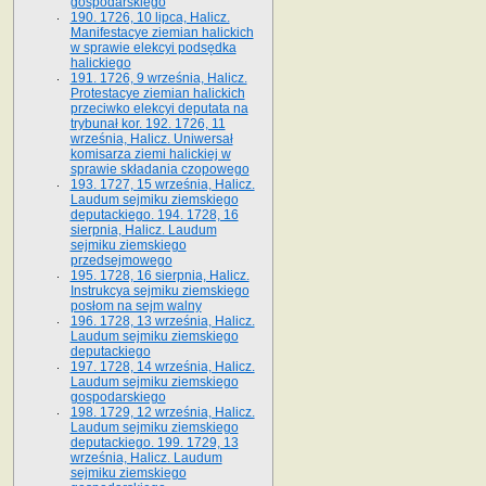
gospodarskiego
190. 1726, 10 lipca, Halicz.
Manifestacye ziemian halickich
w sprawie elekcyi podsędka
halickiego
191. 1726, 9 września, Halicz.
Protestacye ziemian halickich
przeciwko elekcyi deputata na
trybunał kor. 192. 1726, 11
września, Halicz. Uniwersał
komisarza ziemi halickiej w
sprawie składania czopowego
193. 1727, 15 września, Halicz.
Laudum sejmiku ziemskiego
deputackiego. 194. 1728, 16
sierpnia, Halicz. Laudum
sejmiku ziemskiego
przedsejmowego
195. 1728, 16 sierpnia, Halicz.
Instrukcya sejmiku ziemskiego
posłom na sejm walny
196. 1728, 13 września, Halicz.
Laudum sejmiku ziemskiego
deputackiego
197. 1728, 14 września, Halicz.
Laudum sejmiku ziemskiego
gospodarskiego
198. 1729, 12 września, Halicz.
Laudum sejmiku ziemskiego
deputackiego. 199. 1729, 13
września, Halicz. Laudum
sejmiku ziemskiego