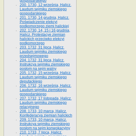
gospodarskiego
200. 1730, 12 września, Halicz.
Laudum sejmiku ziemskiego
gospodarskiego
201. 1730, 14 grudnia, Halicz.
Poświadczenie elekcyi
podkomorzego ziemi halickiej
202. 1730, 14, 15 i 16 grudnia,
Halicz. Protestacye ziemian
halickich przeciwko elekcyi
podkomorzego
203. 1732, 31 lipca, Halicz.
Laudum sejmiku ziemskiego
przedsejmowego
204. 1732, 31 lipca, Halicz.
Instrukcya sejmiku ziemskiego
posłom na sejm walny
205. 1732, 15 września, Halicz.
Laudum sejmiku ziemskiego
deputackiego
206. 1732, 16 września, Halicz.
Laudum sejmiku ziemskiego
gospodarskiego
207. 1732, 17 listopada, Halicz.
Laudum sejmiku ziemskiego
relacyjnego
208. 1733, 10 marca, Halicz.
Konfederacya ziemian halickich­
209. 1733, 10 marca, Halicz.
Instrukcya sejmiku ziemskiego
posłom na sejm konwokacyjny
210. 1733, 7 lipca, Halicz.