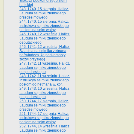
Elekcya podkomorzego ziemi
halickiej
243. 1740, 15 sierpnia, Halicz.
Laudum sejmiku ziemskiego
przedsejmowego
244. 1740, 15 sierpnia, Halicz.
Instrukcya sejmiku ziemskiego
posłom na sejm walny
245. 1740, 12 września, Halicz.
Laudum sejmiku ziemskiego
deputackiego
246. 1741, 12 września, Halicz.
Szlachta na sejmiku zebrana
poświadcza, że podkomorzy
złożył przysięgę
247. 1742, 11 września, Halicz.
Laudum sejmiku ziemskiego
gospodarskiego
248. 1742, 11 września, Halicz.
Instrukcya sejmiku ziemskiego
posłom do hetmana w. kor.
249. 1743, 10 września, Halicz.
Laudum sejmiku ziemskiego
gospodarskiego
250. 1744, 17 sierpnia, Halicz.
Laudum sejmiku ziemskiego
przedsejmowego
251. 1744, 17 sierpnia, Halicz.
Instrukcya sejmiku ziemskiego
posłom na sejm walny
252. 1744, 14 września, Halicz.
Laudum sejmiku ziemskiego