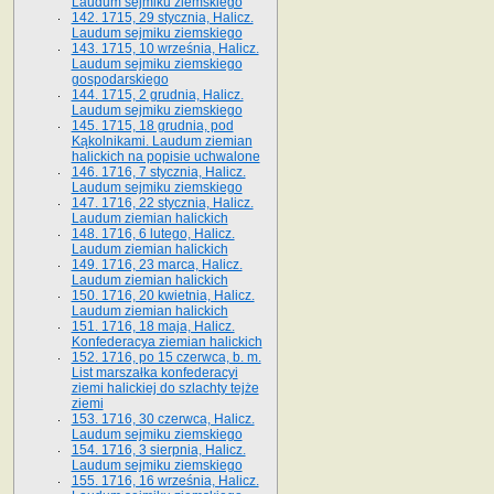
Laudum sejmiku ziemskiego
142. 1715, 29 stycznia, Halicz.
Laudum sejmiku ziemskiego
143. 1715, 10 września, Halicz.
Laudum sejmiku ziemskiego
gospodarskiego
144. 1715, 2 grudnia, Halicz.
Laudum sejmiku ziemskiego
145. 1715, 18 grudnia, pod
Kąkolnikami. Laudum ziemian
halickich na popisie uchwalone
146. 1716, 7 stycznia, Halicz.
Laudum sejmiku ziemskiego
147. 1716, 22 stycznia, Halicz.
Laudum ziemian halickich
148. 1716, 6 lutego, Halicz.
Laudum ziemian halickich
149. 1716, 23 marca, Halicz.
Laudum ziemian halickich
150. 1716, 20 kwietnia, Halicz.
Laudum ziemian halickich
151. 1716, 18 maja, Halicz.
Konfederacya ziemian halickich
152. 1716, po 15 czerwca, b. m.
List marszałka konfederacyi
ziemi halickiej do szlachty tejże
ziemi
153. 1716, 30 czerwca, Halicz.
Laudum sejmiku ziemskiego
154. 1716, 3 sierpnia, Halicz.
Laudum sejmiku ziemskiego
155. 1716, 16 września, Halicz.