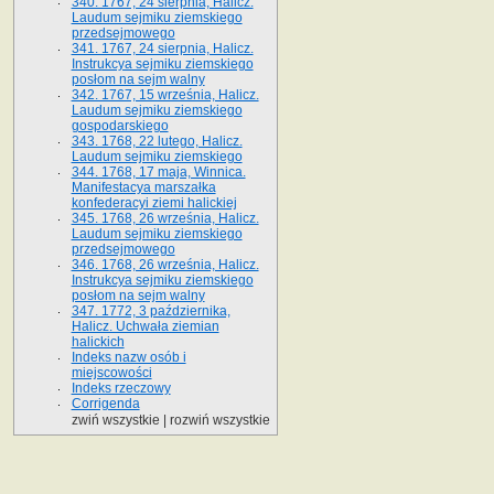
340. 1767, 24 sierpnia, Halicz.
Laudum sejmiku ziemskiego
przedsejmowego
341. 1767, 24 sierpnia, Halicz.
Instrukcya sejmiku ziemskiego
posłom na sejm walny
342. 1767, 15 września, Halicz.
Laudum sejmiku ziemskiego
gospodarskiego
343. 1768, 22 lutego, Halicz.
Laudum sejmiku ziemskiego
344. 1768, 17 maja, Winnica.
Manifestacya marszałka
konfederacyi ziemi halickiej
345. 1768, 26 września, Halicz.
Laudum sejmiku ziemskiego
przedsejmowego
346. 1768, 26 września, Halicz.
Instrukcya sejmiku ziemskiego
posłom na sejm walny
347. 1772, 3 października,
Halicz. Uchwała ziemian
halickich
Indeks nazw osób i
miejscowości
Indeks rzeczowy
Corrigenda
zwiń wszystkie
|
rozwiń wszystkie