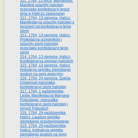
311. 1764, 23 lipca, Maryampol.
Manifest szlachty halickiej
przeciwko konfederacyi tegoż
dnia w Haliczu zawiązanej
312. 1764, 13 sierpnia, Halicz.
Manifestacya szlachty halickiej z
recesem od konfederacyi tejże
ziemi
313. 1764, 13 sierpnia, Halicz.
Protestacya urzędników i
szlachty ziemi halickiej
przeciwko konfederacyi tejże
ziemi
314. 1764, 13 sierpnia, Halicz.
Konfederacya ziemian halickich
315. 1764, 13 sierpnia, Halicz.
Instrukcya sejmiku ziemskiego
posłom na sejm elekcyjny
316. 1764, 24 sierpnia, Żuków.
Uniwersał marszałka
konfederacyi ziemi halickiej
317. 1764, 1 października,
Lwów. Manifestacya Maryana
Potockiego, marszałka
konfederacyi ziemi halickiej i
innych Potockich
318. 1764, 29 października,
Halicz. Laudum sejmiku
ziemskiego przedsejmowego
319. 1764, 29 października,
Halicz. Instrukcya sejmiku
ziemskiego posłom na sejm