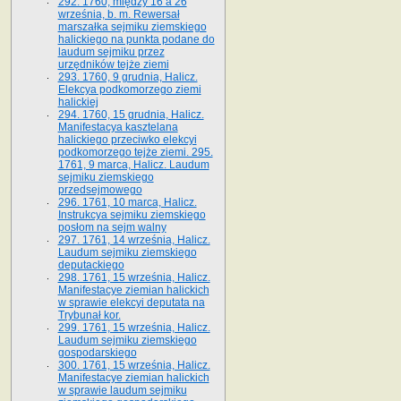
292. 1760, między 16 a 26
września, b. m. Rewersał
marszałka sejmiku ziemskiego
halickiego na punkta podane do
laudum sejmiku przez
urzędników tejże ziemi
293. 1760, 9 grudnia, Halicz.
Elekcya podkomorzego ziemi
halickiej
294. 1760, 15 grudnia, Halicz.
Manifestacya kasztelana
halickiego przeciwko elekcyi
podkomorzego tejże ziemi. 295.
1761, 9 marca, Halicz. Laudum
sejmiku ziemskiego
przedsejmowego
296. 1761, 10 marca, Halicz.
Instrukcya sejmiku ziemskiego
posłom na sejm walny
297. 1761, 14 września, Halicz.
Laudum sejmiku ziemskiego
deputackiego
298. 1761, 15 września, Halicz.
Manifestacye ziemian halickich
w sprawie elekcyi deputata na
Trybunał kor.
299. 1761, 15 września, Halicz.
Laudum sejmiku ziemskiego
gospodarskiego
300. 1761, 15 września, Halicz.
Manifestacye ziemian halickich
w sprawie laudum sejmiku