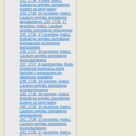
232. 1736, 5 maja, Halicz.
Instrukcya sejmiku ziemskiego
posłom na sejm walny
233. 1736, 10 września, Halicz.
Laudum sejmiku ziemskiego
deputackiego. 234. 1736, 17
września, Halicz. Laudum
sejmiku ziemskiego relacyjnego
235. 1736, 17 września, Halicz.
Instrukcya sejmiku ziemskiego
komisarzowi na komisyę
warszawską
236. 1737, 10 września, Halicz.
Laudum sejmiku ziemskiego
gospodarskiego
237. 1737, 6 października, Borki.
Uniwersał komisarza ziemi
halickiej z wezwaniem do
składania podatków
238. 1738, 18 sierpnia, Halicz.
Laudum sejmiku ziemskiego
przedsejmowego
239. 1738, 18 sierpnia, Halicz.
Instrukcya sejmiku ziemskiego
posłom na sejm walny
240. 1738, 15 września, Halicz.
Laudum sejmiku ziemskiego
deputackiego
241. 1739, 15 września, Halicz.
Laudum sejmiku ziemskiego
gospodarskiego
242. 1739, 17 września, Halicz.