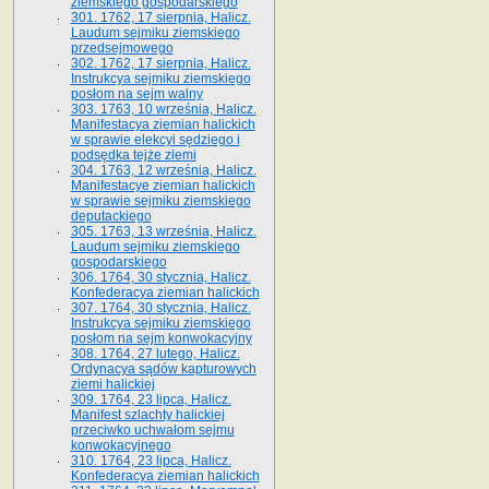
ziemskiego gospodarskiego
301. 1762, 17 sierpnia, Halicz.
Laudum sejmiku ziemskiego
przedsejmowego
302. 1762, 17 sierpnia, Halicz.
Instrukcya sejmiku ziemskiego
posłom na sejm walny
303. 1763, 10 września, Halicz.
Manifestacya ziemian halickich
w sprawie elekcyi sędziego i
podsędka tejże ziemi
304. 1763, 12 września, Halicz.
Manifestacye ziemian halickich
w sprawie sejmiku ziemskiego
deputackiego
305. 1763, 13 września, Halicz.
Laudum sejmiku ziemskiego
gospodarskiego
306. 1764, 30 stycznia, Halicz.
Konfederacya ziemian halickich
307. 1764, 30 stycznia, Halicz.
Instrukcya sejmiku ziemskiego
posłom na sejm konwokacyjny
308. 1764, 27 lutego, Halicz.
Ordynacya sądów kapturowych
ziemi halickiej
309. 1764, 23 lipca, Halicz.
Manifest szlachty halickiej
przeciwko uchwałom sejmu
konwokacyjnego
310. 1764, 23 lipca, Halicz.
Konfederacya ziemian halickich