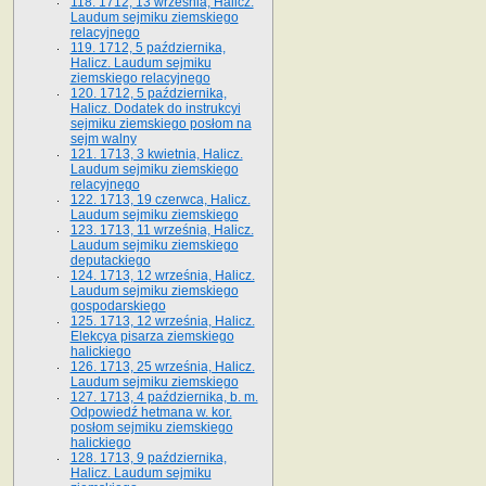
118. 1712, 13 września, Halicz.
Laudum sejmiku ziemskiego
relacyjnego
119. 1712, 5 października,
Halicz. Laudum sejmiku
ziemskiego relacyjnego
120. 1712, 5 października,
Halicz. Dodatek do instrukcyi
sejmiku ziemskiego posłom na
sejm walny
121. 1713, 3 kwietnia, Halicz.
Laudum sejmiku ziemskiego
relacyjnego
122. 1713, 19 czerwca, Halicz.
Laudum sejmiku ziemskiego
123. 1713, 11 września, Halicz.
Laudum sejmiku ziemskiego
deputackiego
124. 1713, 12 września, Halicz.
Laudum sejmiku ziemskiego
gospodarskiego
125. 1713, 12 września, Halicz.
Elekcya pisarza ziemskiego
halickiego
126. 1713, 25 września, Halicz.
Laudum sejmiku ziemskiego
127. 1713, 4 października, b. m.
Odpowiedź hetmana w. kor.
posłom sejmiku ziemskiego
halickiego
128. 1713, 9 października,
Halicz. Laudum sejmiku