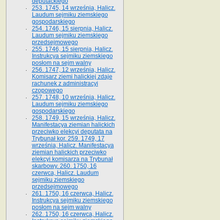
deputackiego
253. 1745, 14 września, Halicz.
Laudum sejmiku ziemskiego
gospodarskiego
254. 1746, 15 sierpnia, Halicz.
Laudum sejmiku ziemskiego
przedsejmowego
255. 1746, 15 sierpnia, Halicz.
Instrukcya sejmiku ziemskiego
posłom na sejm walny
256. 1747, 12 września, Halicz.
Komisarz ziemi halickiej zdaje
rachunek z administracyi
czopowego
257. 1748, 10 września, Halicz.
Laudum sejmiku ziemskiego
gospodarskiego
258. 1749, 15 września, Halicz.
Manifestacya ziemian halickich
przeciwko elekcyi deputata na
Trybunał kor. 259. 1749, 17
września, Halicz. Manifestacya
ziemian halickich przeciwko
elekcyi komisarza na Trybunał
skarbowy. 260. 1750, 16
czerwca, Halicz. Laudum
sejmiku ziemskiego
przedsejmowego
261. 1750, 16 czerwca, Halicz.
Instrukcya sejmiku ziemskiego
posłom na sejm walny
262. 1750, 16 czerwca, Halicz.