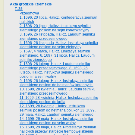
Akta grodzkie i ziemskie
T. 25
Przedmowa
1. 1696, 20 lipca, Halicz. Konfederacya ziemian
halickich
2. 1696, 20 lipca, Halicz. Instrukcya sejmiku
ziemskiego posłom na sejm konwokacyjny
3. 1696, 26 listopada, Halicz. Laudum sejmiku
ziemskiego przedsejmowego
4. 1696, 26 listopada, Halicz. Instrukcya sejmiku
ziemskiego posłom na sejm elekcyjny
5. 1697, 4 marca, Halicz. Limitacya sejmiku
ziemskiego. 6. 1697, 31 lipca, Halicz. Laudum
sejmiku ziemskiego
7. 1698, 26 lutego, Halicz. Laudum sejmiku
ziemskiego przedsejmowego. 8. 1698, 26
lutego, Halicz. Instrukcya sejmiku ziemskiego
posłom na sejm walny
9. 1698, 26 lutego, Halicz. Instrukcya sejmiku
ziemskiego posłom do hetmanów koronnych.
10. 1699, 28 kwietnia, Halicz. Laudum sejmiku
ziemskiego przedsejmowego
11. 1699, 28 kwietnia, Halicz. Instrukcya sejmiku
ziemskiego posłom do króla
12. 1699, 28 kwietnia, Halicz. Instrukcya
sejmiku posłom do hetmana pol. kor. 13. 1699,
29 maja, Halicz. Laudum sejmiku ziemskiego
14. 1699, 29 maja, Halicz. Instrukcya sejmiku
ziemskiego posłom na sejm walny
15. 1699, 29 maja, Halicz. Protestacya ziemian
halickich przeciw staroście trembowelskiemu