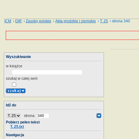
ICM
›
DIR
›
Zasoby polskie
›
Akta grodzkie i ziemskie
›
T. 25
› strona 340
Wyszukiwanie
w książce
szukaj w całej serii
Idź do
strona:
Pobierz pełen tekst
T. 25.txt
Nawigacja