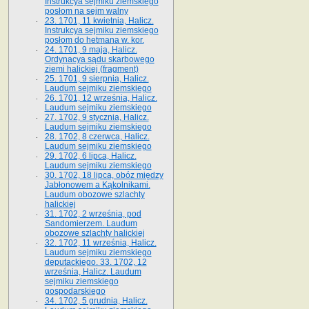
Instrukcya sejmiku ziemskiego
posłom na sejm walny
23. 1701, 11 kwietnia, Halicz.
Instrukcya sejmiku ziemskiego
posłom do hetmana w. kor.
24. 1701, 9 maja, Halicz.
Ordynacya sądu skarbowego
ziemi halickiej (fragment)
25. 1701, 9 sierpnia, Halicz.
Laudum sejmiku ziemskiego
26. 1701, 12 września, Halicz.
Laudum sejmiku ziemskiego
27. 1702, 9 stycznia, Halicz.
Laudum sejmiku ziemskiego
28. 1702, 8 czerwca, Halicz.
Laudum sejmiku ziemskiego
29. 1702, 6 lipca, Halicz.
Laudum sejmiku ziemskiego
30. 1702, 18 lipca, obóz między
Jabłonowem a Kąkolnikami.
Laudum obozowe szlachty
halickiej
31. 1702, 2 września, pod
Sandomierzem. Laudum
obozowe szlachty halickiej
32. 1702, 11 września, Halicz.
Laudum sejmiku ziemskiego
deputackiego. 33. 1702, 12
września, Halicz. Laudum
sejmiku ziemskiego
gospodarskiego
34. 1702, 5 grudnia, Halicz.