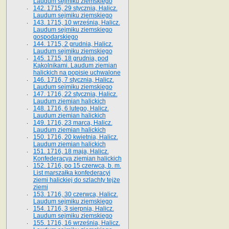
Laudum sejmiku ziemskiego
142. 1715, 29 stycznia, Halicz.
Laudum sejmiku ziemskiego
143. 1715, 10 września, Halicz.
Laudum sejmiku ziemskiego
gospodarskiego
144. 1715, 2 grudnia, Halicz.
Laudum sejmiku ziemskiego
145. 1715, 18 grudnia, pod
Kąkolnikami. Laudum ziemian
halickich na popisie uchwalone
146. 1716, 7 stycznia, Halicz.
Laudum sejmiku ziemskiego
147. 1716, 22 stycznia, Halicz.
Laudum ziemian halickich
148. 1716, 6 lutego, Halicz.
Laudum ziemian halickich
149. 1716, 23 marca, Halicz.
Laudum ziemian halickich
150. 1716, 20 kwietnia, Halicz.
Laudum ziemian halickich
151. 1716, 18 maja, Halicz.
Konfederacya ziemian halickich
152. 1716, po 15 czerwca, b. m.
List marszałka konfederacyi
ziemi halickiej do szlachty tejże
ziemi
153. 1716, 30 czerwca, Halicz.
Laudum sejmiku ziemskiego
154. 1716, 3 sierpnia, Halicz.
Laudum sejmiku ziemskiego
155. 1716, 16 września, Halicz.