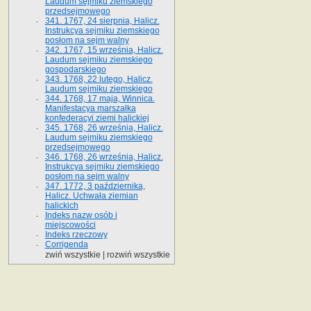
Laudum sejmiku ziemskiego
przedsejmowego
341. 1767, 24 sierpnia, Halicz.
Instrukcya sejmiku ziemskiego
posłom na sejm walny
342. 1767, 15 września, Halicz.
Laudum sejmiku ziemskiego
gospodarskiego
343. 1768, 22 lutego, Halicz.
Laudum sejmiku ziemskiego
344. 1768, 17 maja, Winnica.
Manifestacya marszałka
konfederacyi ziemi halickiej
345. 1768, 26 września, Halicz.
Laudum sejmiku ziemskiego
przedsejmowego
346. 1768, 26 września, Halicz.
Instrukcya sejmiku ziemskiego
posłom na sejm walny
347. 1772, 3 października,
Halicz. Uchwała ziemian
halickich
Indeks nazw osób i
miejscowości
Indeks rzeczowy
Corrigenda
zwiń wszystkie
|
rozwiń wszystkie