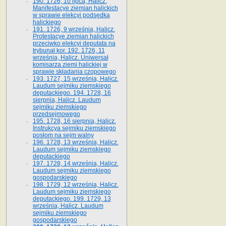
190. 1726, 10 lipca, Halicz.
Manifestacye ziemian halickich
w sprawie elekcyi podsędka
halickiego
191. 1726, 9 września, Halicz.
Protestacye ziemian halickich
przeciwko elekcyi deputata na
trybunał kor. 192. 1726, 11
września, Halicz. Uniwersał
komisarza ziemi halickiej w
sprawie składania czopowego
193. 1727, 15 września, Halicz.
Laudum sejmiku ziemskiego
deputackiego. 194. 1728, 16
sierpnia, Halicz. Laudum
sejmiku ziemskiego
przedsejmowego
195. 1728, 16 sierpnia, Halicz.
Instrukcya sejmiku ziemskiego
posłom na sejm walny
196. 1728, 13 września, Halicz.
Laudum sejmiku ziemskiego
deputackiego
197. 1728, 14 września, Halicz.
Laudum sejmiku ziemskiego
gospodarskiego
198. 1729, 12 września, Halicz.
Laudum sejmiku ziemskiego
deputackiego. 199. 1729, 13
września, Halicz. Laudum
sejmiku ziemskiego
gospodarskiego