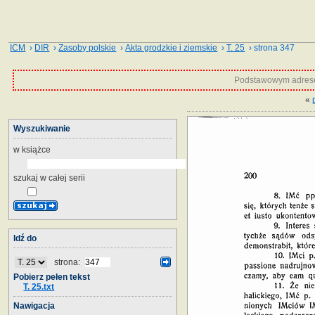
ICM
›
DIR
›
Zasoby polskie
›
Akta grodzkie i ziemskie
›
T. 25
› strona 347
Podstawowym adrese
«
Wyszukiwanie
w książce
szukaj w całej serii
Idź do
strona:
Pobierz pełen tekst
T. 25.txt
Nawigacja