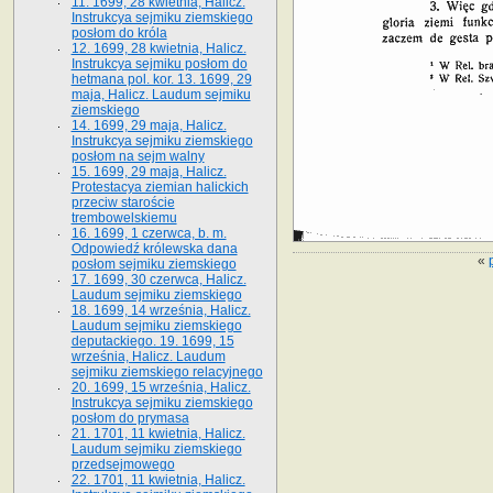
11. 1699, 28 kwietnia, Halicz.
Instrukcya sejmiku ziemskiego
posłom do króla
12. 1699, 28 kwietnia, Halicz.
Instrukcya sejmiku posłom do
hetmana pol. kor. 13. 1699, 29
maja, Halicz. Laudum sejmiku
ziemskiego
14. 1699, 29 maja, Halicz.
Instrukcya sejmiku ziemskiego
posłom na sejm walny
15. 1699, 29 maja, Halicz.
Protestacya ziemian halickich
przeciw staroście
trembowelskiemu
16. 1699, 1 czerwca, b. m.
Odpowiedź królewska dana
«
posłom sejmiku ziemskiego
17. 1699, 30 czerwca, Halicz.
Laudum sejmiku ziemskiego
18. 1699, 14 września, Halicz.
Laudum sejmiku ziemskiego
deputackiego. 19. 1699, 15
września, Halicz. Laudum
sejmiku ziemskiego relacyjnego
20. 1699, 15 września, Halicz.
Instrukcya sejmiku ziemskiego
posłom do prymasa
21. 1701, 11 kwietnia, Halicz.
Laudum sejmiku ziemskiego
przedsejmowego
22. 1701, 11 kwietnia, Halicz.