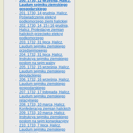
200. 1730, 12 września, Halicz.
Laudum sejmiku ziemskiego
gospodarskiego
201. 1730, 14 grudnia, Halicz.
Poświadczenie elekcyi
podkomorzego ziemi halickiej
202. 1730, 14, 15 i 16 grudnia,
Halicz. Protestacye ziemian
halickich przeciwko elekcyi
podkomorzego
203. 1732, 31 lipca, Halicz.
Laudum sejmiku ziemskiego
przedsejmowego
204. 1732, 31 lipca, Halicz.
Instrukcya sejmiku ziemskiego
posłom na sejm walny
205. 1732, 15 września, Halicz.
Laudum sejmiku ziemskiego
deputackiego
206. 1732, 16 września, Halicz.
Laudum sejmiku ziemskiego
gospodarskiego
207. 1732, 17 listopada, Halicz.
Laudum sejmiku ziemskiego
relacyjnego
208. 1733, 10 marca, Halicz.
Konfederacya ziemian halickich­
209. 1733, 10 marca, Halicz.
Instrukcya sejmiku ziemskiego
posłom na sejm konwokacyjny
210. 1733, 7 lipca, Halicz.
Laudum sejmiku ziemskiego