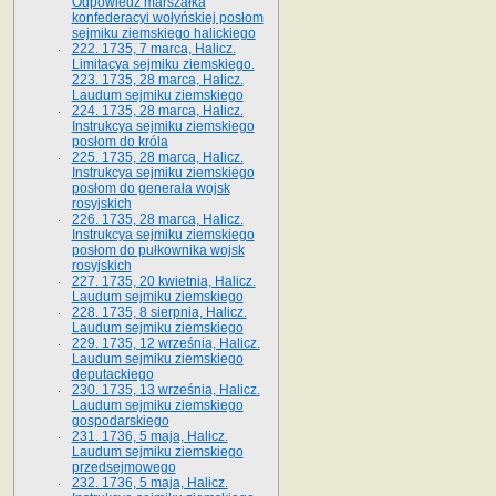
Odpowiedź marszałka
konfederacyi wołyńskiej posłom
sejmiku ziemskiego halickiego
222. 1735, 7 marca, Halicz.
Limitacya sejmiku ziemskiego.
223. 1735, 28 marca, Halicz.
Laudum sejmiku ziemskiego
224. 1735, 28 marca, Halicz.
Instrukcya sejmiku ziemskiego
posłom do króla
225. 1735, 28 marca, Halicz.
Instrukcya sejmiku ziemskiego
posłom do generała wojsk
rosyjskich
226. 1735, 28 marca, Halicz.
Instrukcya sejmiku ziemskiego
posłom do pułkownika wojsk
rosyjskich
227. 1735, 20 kwietnia, Halicz.
Laudum sejmiku ziemskiego
228. 1735, 8 sierpnia, Halicz.
Laudum sejmiku ziemskiego
229. 1735, 12 września, Halicz.
Laudum sejmiku ziemskiego
deputackiego
230. 1735, 13 września, Halicz.
Laudum sejmiku ziemskiego
gospodarskiego
231. 1736, 5 maja, Halicz.
Laudum sejmiku ziemskiego
przedsejmowego
232. 1736, 5 maja, Halicz.