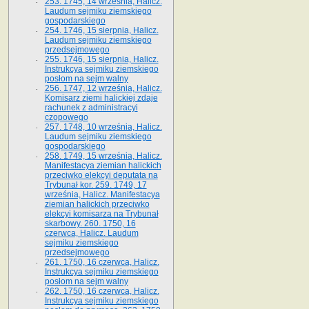
253. 1745, 14 września, Halicz.
Laudum sejmiku ziemskiego
gospodarskiego
254. 1746, 15 sierpnia, Halicz.
Laudum sejmiku ziemskiego
przedsejmowego
255. 1746, 15 sierpnia, Halicz.
Instrukcya sejmiku ziemskiego
posłom na sejm walny
256. 1747, 12 września, Halicz.
Komisarz ziemi halickiej zdaje
rachunek z administracyi
czopowego
257. 1748, 10 września, Halicz.
Laudum sejmiku ziemskiego
gospodarskiego
258. 1749, 15 września, Halicz.
Manifestacya ziemian halickich
przeciwko elekcyi deputata na
Trybunał kor. 259. 1749, 17
września, Halicz. Manifestacya
ziemian halickich przeciwko
elekcyi komisarza na Trybunał
skarbowy. 260. 1750, 16
czerwca, Halicz. Laudum
sejmiku ziemskiego
przedsejmowego
261. 1750, 16 czerwca, Halicz.
Instrukcya sejmiku ziemskiego
posłom na sejm walny
262. 1750, 16 czerwca, Halicz.
Instrukcya sejmiku ziemskiego