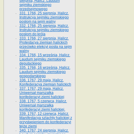
sierpnia, Halicz. Laudum
sejmiku ziemskiego
przedsejmowego
331. 1766, 25 sierpnia, Halicz.
Instrukcya sejmiku ziemskiego
posłom na sejm walny
332. 1766, 25 sierpnia, Halicz.
Instrukcya sejmiku ziemskiego
posłom do króla
333. 1766, 27 sierpnia, Halicz.
Protestacya ziemian halickich
przeciwko elekcyi posła na sejm
walny
334. 1766, 15 września, Halicz.
Laudum sejmiku ziemskiego
deputackiego
335. 1766, 16 września, Halicz.
Laudum sejmiku ziemskiego
gospodarskiego
336. 1767, 29 maja, Halicz.
Konfederacya ziemian halickich
337. 1767, 29 maja, Halicz.
Uniwersał marszałka
konfederacyi ziemi halickiej
338. 1767, 5 czerwca, Halicz.
Uniwersał marszałka
konfederacyi ziemi halickiej.
339. 1767, 12 czerwca, Halicz.
Manifestacya szlachty halickiej z
przystąpieniem do konfederacyi
tejże ziemi
340. 1767, 24 sierpnia, Halicz.