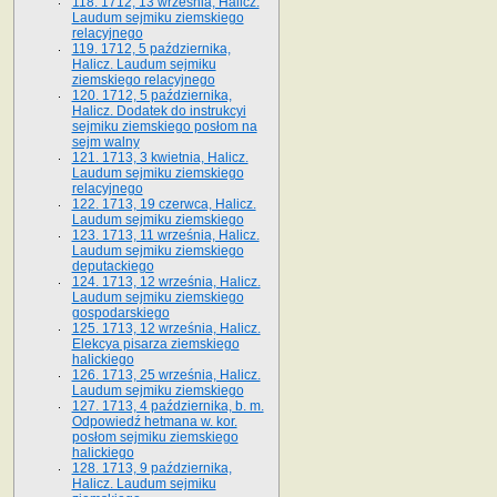
118. 1712, 13 września, Halicz.
Laudum sejmiku ziemskiego
relacyjnego
119. 1712, 5 października,
Halicz. Laudum sejmiku
ziemskiego relacyjnego
120. 1712, 5 października,
Halicz. Dodatek do instrukcyi
sejmiku ziemskiego posłom na
sejm walny
121. 1713, 3 kwietnia, Halicz.
Laudum sejmiku ziemskiego
relacyjnego
122. 1713, 19 czerwca, Halicz.
Laudum sejmiku ziemskiego
123. 1713, 11 września, Halicz.
Laudum sejmiku ziemskiego
deputackiego
124. 1713, 12 września, Halicz.
Laudum sejmiku ziemskiego
gospodarskiego
125. 1713, 12 września, Halicz.
Elekcya pisarza ziemskiego
halickiego
126. 1713, 25 września, Halicz.
Laudum sejmiku ziemskiego
127. 1713, 4 października, b. m.
Odpowiedź hetmana w. kor.
posłom sejmiku ziemskiego
halickiego
128. 1713, 9 października,
Halicz. Laudum sejmiku