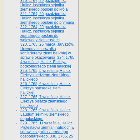
320. 1764, 29 października,
Halicz. Instrukcya sejmiku
ziemskiego posłom do króla
321. 1764, 29 października,
Halicz. Instrukcya sejmiku
ziemskiego posłom do prymasa
322. 1764, 29 października,
Halicz. Instrukcya sejmiku
ziemskiego posłom do
wojewody ziem ruskich
323. 1765, 26 marca, Jaryszów.
Uniwersał marszałka
konfederacyi ziemi halickiej w
sprawie okazowania. 324. 1765,
4 września, Halicz. Elekcya
podkomorzego ziemi halickiej
325. 1765, 5 września, Halicz.
Elekcya sędziego ziemskiego
halickiego
326. 1765, 6 września, Halicz.
Elekcya podsędka ziemi
halickiej
327. 1765, 7 września, Halicz.
Elekcya pisarza ziemskiego
halickiego
328. 1765, 9 września, Halicz.
Laudum sejmiku ziemskiego
deputackiego
329. 1765, 11 września, Halicz.
Protestacya ziemian halickich w
sprawie sejmiku ziemskiego
gospodarskiego. 330. 1766, 25