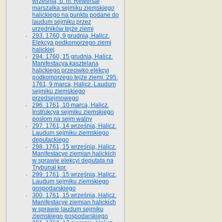
września, b. m. Rewersał
marszałka sejmiku ziemskiego
halickiego na punkta podane do
laudum sejmiku przez
urzędników tejże ziemi
293. 1760, 9 grudnia, Halicz.
Elekcya podkomorzego ziemi
halickiej
294. 1760, 15 grudnia, Halicz.
Manifestacya kasztelana
halickiego przeciwko elekcyi
podkomorzego tejże ziemi. 295.
1761, 9 marca, Halicz. Laudum
sejmiku ziemskiego
przedsejmowego
296. 1761, 10 marca, Halicz.
Instrukcya sejmiku ziemskiego
posłom na sejm walny
297. 1761, 14 września, Halicz.
Laudum sejmiku ziemskiego
deputackiego
298. 1761, 15 września, Halicz.
Manifestacye ziemian halickich
w sprawie elekcyi deputata na
Trybunał kor.
299. 1761, 15 września, Halicz.
Laudum sejmiku ziemskiego
gospodarskiego
300. 1761, 15 września, Halicz.
Manifestacye ziemian halickich
w sprawie laudum sejmiku
ziemskiego gospodarskiego