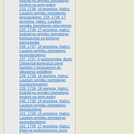
Instrukcya sejmiku ziemskiego
posłom na sejm walny
233. 1736, 10 września, Halicz.
Laudum sejmiku ziemskiego
deputackiego. 234. 1736, 17
września, Halicz. Laudum
sejmiku ziemskiego relacyjnego
235. 1736, 17 września, Halicz.
Instrukcya sejmiku ziemskiego
komisarzowi na komisyę
warszawską
236. 1737, 10 września, Halicz.
Laudum sejmiku ziemskiego
gospodarskiego
237. 1737, 6 października, Borki.
Uniwersał komisarza ziemi
halickiej z wezwaniem do
składania podatków
238. 1738, 18 sierpnia, Halicz.
Laudum sejmiku ziemskiego
przedsejmowego
239. 1738, 18 sierpnia, Halicz.
Instrukcya sejmiku ziemskiego
posłom na sejm walny
240. 1738, 15 września, Halicz.
Laudum sejmiku ziemskiego
deputackiego
241. 1739, 15 września, Halicz.
Laudum sejmiku ziemskiego
gospodarskiego
242. 1739, 17 września, Halicz.
Elekcya podkomorzego ziemi