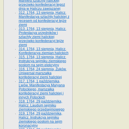
Manifest szlachty halickiej
przeciwko konfederacyi tegoż
dnia w Haliczu zawiązanej
312. 1764, 13 sierpnia, Halicz.
Manifestacya szlachty halickiej z
recesem od konfederacyi tejże
ziemi
313. 1764, 13 sierpnia, Halicz.
Protestacya urzędników i
szlachty ziemi halickiej
przeciwko konfederacyi tejże
ziemi
314. 1764, 13 sierpnia, Halicz.
Konfederacya ziemian halickich
315. 1764, 13 sierpnia, Halicz.
Instrukcya sejmiku ziemskiego
posłom na sejm elekcyjny
316. 1764, 24 sierpnia, Żuków.
Uniwersał marszałka
konfederacyi ziemi halickiej
317. 1764, 1 października,
Lwów. Manifestacya Maryana
Potockiego, marszałka
konfederacyi ziemi halickiej i
innych Potockich
318. 1764, 29 października,
Halicz. Laudum sejmiku
ziemskiego przedsejmowego
319. 1764, 29 października,
Halicz. Instrukcya sejmiku
ziemskiego posłom na sejm
koronacyjny