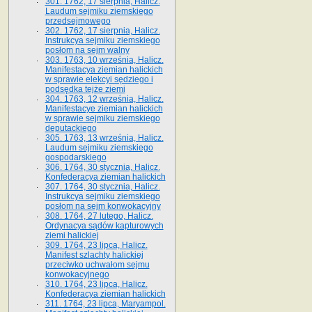
301. 1762, 17 sierpnia, Halicz.
Laudum sejmiku ziemskiego
przedsejmowego
302. 1762, 17 sierpnia, Halicz.
Instrukcya sejmiku ziemskiego
posłom na sejm walny
303. 1763, 10 września, Halicz.
Manifestacya ziemian halickich
w sprawie elekcyi sędziego i
podsędka tejże ziemi
304. 1763, 12 września, Halicz.
Manifestacye ziemian halickich
w sprawie sejmiku ziemskiego
deputackiego
305. 1763, 13 września, Halicz.
Laudum sejmiku ziemskiego
gospodarskiego
306. 1764, 30 stycznia, Halicz.
Konfederacya ziemian halickich
307. 1764, 30 stycznia, Halicz.
Instrukcya sejmiku ziemskiego
posłom na sejm konwokacyjny
308. 1764, 27 lutego, Halicz.
Ordynacya sądów kapturowych
ziemi halickiej
309. 1764, 23 lipca, Halicz.
Manifest szlachty halickiej
przeciwko uchwałom sejmu
konwokacyjnego
310. 1764, 23 lipca, Halicz.
Konfederacya ziemian halickich
311. 1764, 23 lipca, Maryampol.