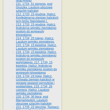
relacyjnego
211. 1733, 31 sierpnia, pod
Gruszką. Laudum obozowe
szlachty halickiej
212. 1733, 15 grudnia, Halicz.
Konfederacya ziemian halickich
przy królu Stanisławie I .
213. 1733, 15 grudnia, Halicz.
Instrukcya sejmiku ziemskiego
posłom do wojewody
kijowskiego
214. 1734, 25 lutego, Halicz.
Laudum sejmiku ziemskiego.
215. 1734, 15 kwietnia, Halicz.
Laudum sejmiku ziemskiego
216. 1734, 15 kwietnia, Halicz.
Instrukcya sejmiku ziemskiego
posłom do wojewody
wołyńskiego. 217. 1734, 15
kwietnia, Halicz. Instrukcya
sejmiku ziemskiego posłom do
wojewody kijowskiego
218. 1734, 24 maja, Halicz.
Uchwała ziemian halickich w
sprawie swawoli opryszków i
poddaństwa. 219. 1734, 26
czerwca, Halicz. Laudum
sejmiku ziemskiego
220. 1734, 30 lipca, pod
Maryampolem. Laudum
obozowe szlachty halickiej
221. 1735, 22 stycznia, Tłumacz.