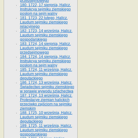
przedsejmowego
180. 1722, 17 sierpnia, Halicz.
Instrukcya sejmiku ziemskiego
posłom na sejm walny
181. 1723, 22 lutego, Halicz.
Laudum sejmiku ziemskiego
relacyjnego
182. 1723, 14 września, Halicz.
Laudum sejmiku ziemskiego
gospodarskiego
183. 1724, 14 sierpnia, Halicz.
Laudum sejmiku ziemskiego
przedsejmowego
184. 1724, 14 sierpnia, Halicz.
Instrukcya sejmiku ziemskiego
posłom na sejm walny
185. 1724, 11 września, Halicz.
Laudum sejmiku ziemskiego
deputackiego
186. 1724, 13 września, Halicz.
Świadectwo sejmiku ziemskiego
w sprawie wywodu szlachectwa
187. 1724, 13 września, Halicz.
Protestacye ziemian halickich
przeciwko zajściom na sejmiku
ziemskim
188. 1725, 10 września, Halicz.
Laudum sejmiku ziemskiego
deputackiego
189. 1725, 11 września, Halicz.
Laudum sejmiku ziemskiego
gospodarskiego