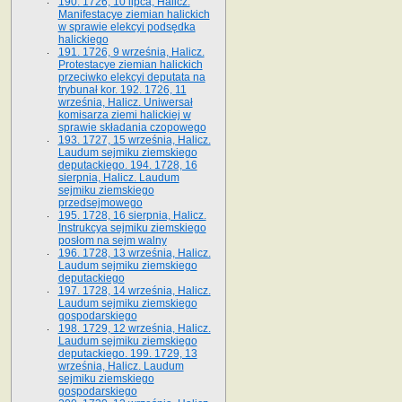
190. 1726, 10 lipca, Halicz.
Manifestacye ziemian halickich
w sprawie elekcyi podsędka
halickiego
191. 1726, 9 września, Halicz.
Protestacye ziemian halickich
przeciwko elekcyi deputata na
trybunał kor. 192. 1726, 11
września, Halicz. Uniwersał
komisarza ziemi halickiej w
sprawie składania czopowego
193. 1727, 15 września, Halicz.
Laudum sejmiku ziemskiego
deputackiego. 194. 1728, 16
sierpnia, Halicz. Laudum
sejmiku ziemskiego
przedsejmowego
195. 1728, 16 sierpnia, Halicz.
Instrukcya sejmiku ziemskiego
posłom na sejm walny
196. 1728, 13 września, Halicz.
Laudum sejmiku ziemskiego
deputackiego
197. 1728, 14 września, Halicz.
Laudum sejmiku ziemskiego
gospodarskiego
198. 1729, 12 września, Halicz.
Laudum sejmiku ziemskiego
deputackiego. 199. 1729, 13
września, Halicz. Laudum
sejmiku ziemskiego
gospodarskiego