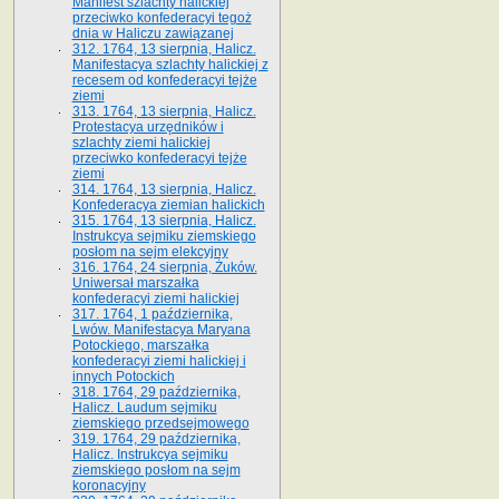
Manifest szlachty halickiej
przeciwko konfederacyi tegoż
dnia w Haliczu zawiązanej
312. 1764, 13 sierpnia, Halicz.
Manifestacya szlachty halickiej z
recesem od konfederacyi tejże
ziemi
313. 1764, 13 sierpnia, Halicz.
Protestacya urzędników i
szlachty ziemi halickiej
przeciwko konfederacyi tejże
ziemi
314. 1764, 13 sierpnia, Halicz.
Konfederacya ziemian halickich
315. 1764, 13 sierpnia, Halicz.
Instrukcya sejmiku ziemskiego
posłom na sejm elekcyjny
316. 1764, 24 sierpnia, Żuków.
Uniwersał marszałka
konfederacyi ziemi halickiej
317. 1764, 1 października,
Lwów. Manifestacya Maryana
Potockiego, marszałka
konfederacyi ziemi halickiej i
innych Potockich
318. 1764, 29 października,
Halicz. Laudum sejmiku
ziemskiego przedsejmowego
319. 1764, 29 października,
Halicz. Instrukcya sejmiku
ziemskiego posłom na sejm
koronacyjny