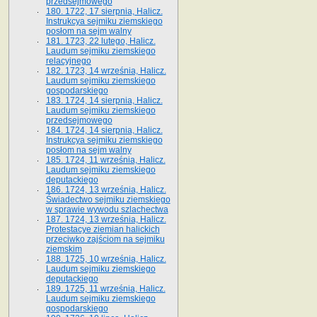
przedsejmowego
180. 1722, 17 sierpnia, Halicz.
Instrukcya sejmiku ziemskiego
posłom na sejm walny
181. 1723, 22 lutego, Halicz.
Laudum sejmiku ziemskiego
relacyjnego
182. 1723, 14 września, Halicz.
Laudum sejmiku ziemskiego
gospodarskiego
183. 1724, 14 sierpnia, Halicz.
Laudum sejmiku ziemskiego
przedsejmowego
184. 1724, 14 sierpnia, Halicz.
Instrukcya sejmiku ziemskiego
posłom na sejm walny
185. 1724, 11 września, Halicz.
Laudum sejmiku ziemskiego
deputackiego
186. 1724, 13 września, Halicz.
Świadectwo sejmiku ziemskiego
w sprawie wywodu szlachectwa
187. 1724, 13 września, Halicz.
Protestacye ziemian halickich
przeciwko zajściom na sejmiku
ziemskim
188. 1725, 10 września, Halicz.
Laudum sejmiku ziemskiego
deputackiego
189. 1725, 11 września, Halicz.
Laudum sejmiku ziemskiego
gospodarskiego