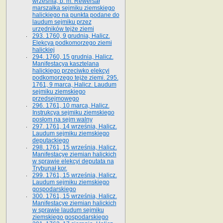
września, b. m. Rewersał
marszałka sejmiku ziemskiego
halickiego na punkta podane do
laudum sejmiku przez
urzędników tejże ziemi
293. 1760, 9 grudnia, Halicz.
Elekcya podkomorzego ziemi
halickiej
294. 1760, 15 grudnia, Halicz.
Manifestacya kasztelana
halickiego przeciwko elekcyi
podkomorzego tejże ziemi. 295.
1761, 9 marca, Halicz. Laudum
sejmiku ziemskiego
przedsejmowego
296. 1761, 10 marca, Halicz.
Instrukcya sejmiku ziemskiego
posłom na sejm walny
297. 1761, 14 września, Halicz.
Laudum sejmiku ziemskiego
deputackiego
298. 1761, 15 września, Halicz.
Manifestacye ziemian halickich
w sprawie elekcyi deputata na
Trybunał kor.
299. 1761, 15 września, Halicz.
Laudum sejmiku ziemskiego
gospodarskiego
300. 1761, 15 września, Halicz.
Manifestacye ziemian halickich
w sprawie laudum sejmiku
ziemskiego gospodarskiego