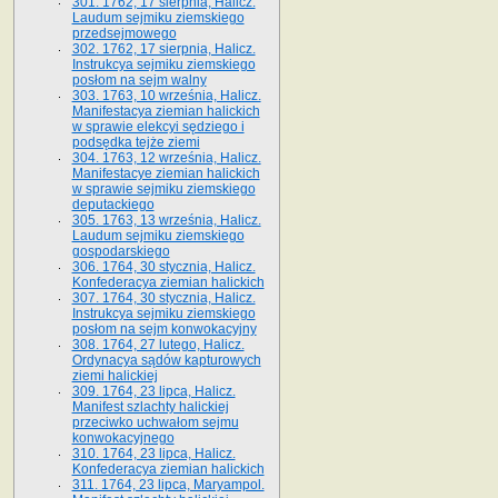
301. 1762, 17 sierpnia, Halicz.
Laudum sejmiku ziemskiego
przedsejmowego
302. 1762, 17 sierpnia, Halicz.
Instrukcya sejmiku ziemskiego
posłom na sejm walny
303. 1763, 10 września, Halicz.
Manifestacya ziemian halickich
w sprawie elekcyi sędziego i
podsędka tejże ziemi
304. 1763, 12 września, Halicz.
Manifestacye ziemian halickich
w sprawie sejmiku ziemskiego
deputackiego
305. 1763, 13 września, Halicz.
Laudum sejmiku ziemskiego
gospodarskiego
306. 1764, 30 stycznia, Halicz.
Konfederacya ziemian halickich
307. 1764, 30 stycznia, Halicz.
Instrukcya sejmiku ziemskiego
posłom na sejm konwokacyjny
308. 1764, 27 lutego, Halicz.
Ordynacya sądów kapturowych
ziemi halickiej
309. 1764, 23 lipca, Halicz.
Manifest szlachty halickiej
przeciwko uchwałom sejmu
konwokacyjnego
310. 1764, 23 lipca, Halicz.
Konfederacya ziemian halickich
311. 1764, 23 lipca, Maryampol.