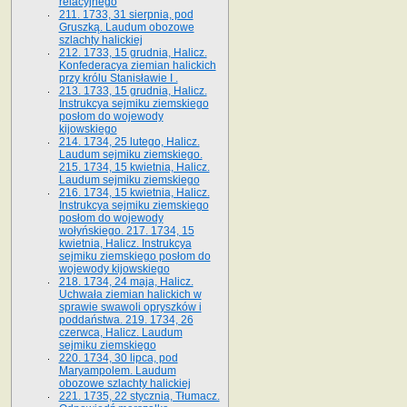
relacyjnego
211. 1733, 31 sierpnia, pod
Gruszką. Laudum obozowe
szlachty halickiej
212. 1733, 15 grudnia, Halicz.
Konfederacya ziemian halickich
przy królu Stanisławie I .
213. 1733, 15 grudnia, Halicz.
Instrukcya sejmiku ziemskiego
posłom do wojewody
kijowskiego
214. 1734, 25 lutego, Halicz.
Laudum sejmiku ziemskiego.
215. 1734, 15 kwietnia, Halicz.
Laudum sejmiku ziemskiego
216. 1734, 15 kwietnia, Halicz.
Instrukcya sejmiku ziemskiego
posłom do wojewody
wołyńskiego. 217. 1734, 15
kwietnia, Halicz. Instrukcya
sejmiku ziemskiego posłom do
wojewody kijowskiego
218. 1734, 24 maja, Halicz.
Uchwała ziemian halickich w
sprawie swawoli opryszków i
poddaństwa. 219. 1734, 26
czerwca, Halicz. Laudum
sejmiku ziemskiego
220. 1734, 30 lipca, pod
Maryampolem. Laudum
obozowe szlachty halickiej
221. 1735, 22 stycznia, Tłumacz.