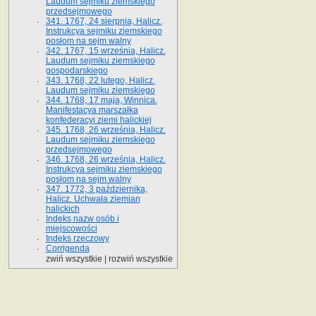
Laudum sejmiku ziemskiego
przedsejmowego
341. 1767, 24 sierpnia, Halicz.
Instrukcya sejmiku ziemskiego
posłom na sejm walny
342. 1767, 15 września, Halicz.
Laudum sejmiku ziemskiego
gospodarskiego
343. 1768, 22 lutego, Halicz.
Laudum sejmiku ziemskiego
344. 1768, 17 maja, Winnica.
Manifestacya marszałka
konfederacyi ziemi halickiej
345. 1768, 26 września, Halicz.
Laudum sejmiku ziemskiego
przedsejmowego
346. 1768, 26 września, Halicz.
Instrukcya sejmiku ziemskiego
posłom na sejm walny
347. 1772, 3 października,
Halicz. Uchwała ziemian
halickich
Indeks nazw osób i
miejscowości
Indeks rzeczowy
Corrigenda
zwiń wszystkie
|
rozwiń wszystkie