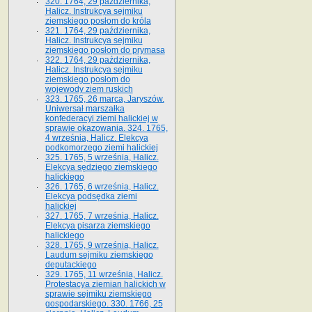
320. 1764, 29 października,
Halicz. Instrukcya sejmiku
ziemskiego posłom do króla
321. 1764, 29 października,
Halicz. Instrukcya sejmiku
ziemskiego posłom do prymasa
322. 1764, 29 października,
Halicz. Instrukcya sejmiku
ziemskiego posłom do
wojewody ziem ruskich
323. 1765, 26 marca, Jaryszów.
Uniwersał marszałka
konfederacyi ziemi halickiej w
sprawie okazowania. 324. 1765,
4 września, Halicz. Elekcya
podkomorzego ziemi halickiej
325. 1765, 5 września, Halicz.
Elekcya sędziego ziemskiego
halickiego
326. 1765, 6 września, Halicz.
Elekcya podsędka ziemi
halickiej
327. 1765, 7 września, Halicz.
Elekcya pisarza ziemskiego
halickiego
328. 1765, 9 września, Halicz.
Laudum sejmiku ziemskiego
deputackiego
329. 1765, 11 września, Halicz.
Protestacya ziemian halickich w
sprawie sejmiku ziemskiego
gospodarskiego. 330. 1766, 25