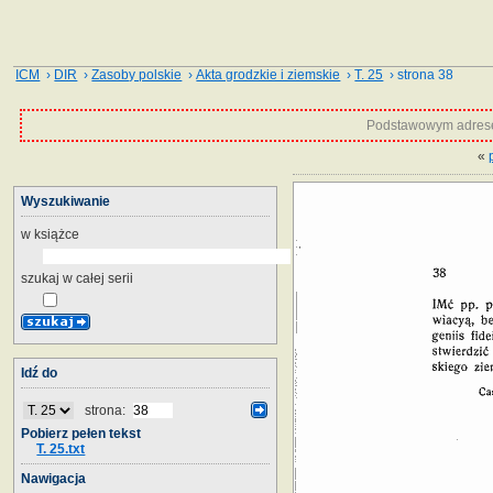
ICM
›
DIR
›
Zasoby polskie
›
Akta grodzkie i ziemskie
›
T. 25
› strona 38
Podstawowym adrese
«
Wyszukiwanie
w książce
szukaj w całej serii
Idź do
strona:
Pobierz pełen tekst
T. 25.txt
Nawigacja