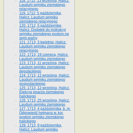
118. 1712, 13 września, Halicz.
Laudum sejmiku ziemskiego
relacyjnego
119. 1712, 5 października,
Halicz. Laudum sejmiku
ziemskiego relacyjnego
120. 1712, 5 października,
Halicz. Dodatek do instrukcyi
sejmiku ziemskiego posłom na
sejm walny
121. 1713, 3 kwietnia, Halicz.
Laudum sejmiku ziemskiego
relacyjnego
122. 1713, 19 czerwca, Halicz.
Laudum sejmiku ziemskiego
123. 1713, 11 września, Halicz.
Laudum sejmiku ziemskiego
deputackiego
124. 1713, 12 września, Halicz.
Laudum sejmiku ziemskiego
gospodarskiego
125. 1713, 12 września, Halicz.
Elekcya pisarza ziemskiego
halickiego
126. 1713, 25 września, Halicz.
Laudum sejmiku ziemskiego
127. 1713, 4 października, b. m.
Odpowiedź hetmana w. kor.
posłom sejmiku ziemskiego
halickiego
128. 1713, 9 października,
Halicz. Laudum sejmiku