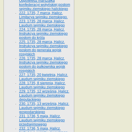
Odpowiedź marszałka
konfederacyi wołyńskiej posłom
sejmiku ziemskiego halickiego
222. 1735, 7 marca, Halicz.
Limitacya sejmiku ziemskiego.
223. 1735, 28 marca, Halicz.
Laudum sejmiku ziemskiego
224. 1735, 28 marca, Halicz.
Instrukcya sejmiku ziemskiego
posłom do króla
225. 1735, 28 marca, Halicz.
Instrukcya sejmiku ziemskiego
posłom do generała wojsk
rosyjskich
226. 1735, 28 marca, Halicz.
Instrukcya sejmiku ziemskiego
posłom do pułkownika wojsk
rosyjskich
227. 1735, 20 kwietnia, Halicz.
Laudum sejmiku ziemskiego
228. 1735, 8 sierpnia, Halicz.
Laudum sejmiku ziemskiego
229. 1735, 12 września, Halicz.
Laudum sejmiku ziemskiego
deputackiego
230. 1735, 13 września, Halicz.
Laudum sejmiku ziemskiego
gospodarskiego
231. 1736, 5 maja, Halicz.
Laudum sejmiku ziemskiego
przedsejmowego
232. 1736, 5 maja, Halicz.