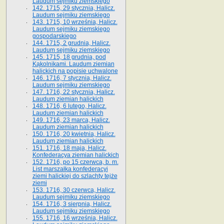
Laudum sejmiku ziemskiego
142. 1715, 29 stycznia, Halicz.
Laudum sejmiku ziemskiego
143. 1715, 10 września, Halicz.
Laudum sejmiku ziemskiego
gospodarskiego
144. 1715, 2 grudnia, Halicz.
Laudum sejmiku ziemskiego
145. 1715, 18 grudnia, pod
Kąkolnikami. Laudum ziemian
halickich na popisie uchwalone
146. 1716, 7 stycznia, Halicz.
Laudum sejmiku ziemskiego
147. 1716, 22 stycznia, Halicz.
Laudum ziemian halickich
148. 1716, 6 lutego, Halicz.
Laudum ziemian halickich
149. 1716, 23 marca, Halicz.
Laudum ziemian halickich
150. 1716, 20 kwietnia, Halicz.
Laudum ziemian halickich
151. 1716, 18 maja, Halicz.
Konfederacya ziemian halickich
152. 1716, po 15 czerwca, b. m.
List marszałka konfederacyi
ziemi halickiej do szlachty tejże
ziemi
153. 1716, 30 czerwca, Halicz.
Laudum sejmiku ziemskiego
154. 1716, 3 sierpnia, Halicz.
Laudum sejmiku ziemskiego
155. 1716, 16 września, Halicz.