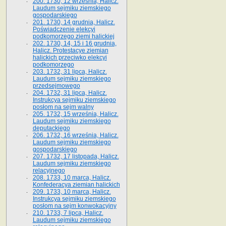
200. 1730, 12 września, Halicz.
Laudum sejmiku ziemskiego
gospodarskiego
201. 1730, 14 grudnia, Halicz.
Poświadczenie elekcyi
podkomorzego ziemi halickiej
202. 1730, 14, 15 i 16 grudnia,
Halicz. Protestacye ziemian
halickich przeciwko elekcyi
podkomorzego
203. 1732, 31 lipca, Halicz.
Laudum sejmiku ziemskiego
przedsejmowego
204. 1732, 31 lipca, Halicz.
Instrukcya sejmiku ziemskiego
posłom na sejm walny
205. 1732, 15 września, Halicz.
Laudum sejmiku ziemskiego
deputackiego
206. 1732, 16 września, Halicz.
Laudum sejmiku ziemskiego
gospodarskiego
207. 1732, 17 listopada, Halicz.
Laudum sejmiku ziemskiego
relacyjnego
208. 1733, 10 marca, Halicz.
Konfederacya ziemian halickich­
209. 1733, 10 marca, Halicz.
Instrukcya sejmiku ziemskiego
posłom na sejm konwokacyjny
210. 1733, 7 lipca, Halicz.
Laudum sejmiku ziemskiego