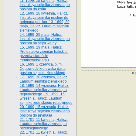
11. 1699, 28 kwietnia, Halicz.
Instrukcya sejmiku ziemskiego
posłom do króla
12. 1699, 28 kwietnia, Halicz.
Instrukcya sejmiku posłom do
hetmana pol. kor. 13. 1699, 29
maja, Halicz. Laudum sejmiku
ziemskiego
14. 1699, 29 maja, Halicz.
Instrukcya sejmiku ziemskiego
posłom na sejm walny
15. 1699, 29 maja, Halicz.
Protestacya ziemian halickich
przeciw staroście
trembowelskiemu
16. 1699, 1 czerwca, b. m.
Odpowiedź królewska dana
«
posłom sejmiku ziemskiego
17. 1699, 30 czerwca, Halicz.
Laudum sejmiku ziemskiego
18. 1699, 14 września, Halicz.
Laudum sejmiku ziemskiego
deputackiego. 19. 1699, 15
września, Halicz. Laudum
sejmiku ziemskiego relacyjnego
20. 1699, 15 września, Halicz.
Instrukcya sejmiku ziemskiego
posłom do prymasa
21. 1701, 11 kwietnia, Halicz.
Laudum sejmiku ziemskiego
przedsejmowego
22. 1701, 11 kwietnia, Halicz.