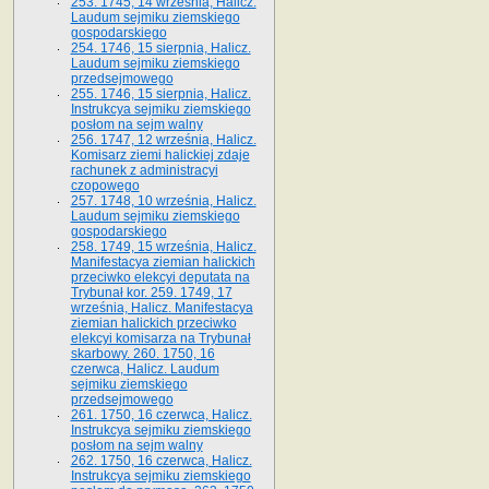
253. 1745, 14 września, Halicz.
Laudum sejmiku ziemskiego
gospodarskiego
254. 1746, 15 sierpnia, Halicz.
Laudum sejmiku ziemskiego
przedsejmowego
255. 1746, 15 sierpnia, Halicz.
Instrukcya sejmiku ziemskiego
posłom na sejm walny
256. 1747, 12 września, Halicz.
Komisarz ziemi halickiej zdaje
rachunek z administracyi
czopowego
257. 1748, 10 września, Halicz.
Laudum sejmiku ziemskiego
gospodarskiego
258. 1749, 15 września, Halicz.
Manifestacya ziemian halickich
przeciwko elekcyi deputata na
Trybunał kor. 259. 1749, 17
września, Halicz. Manifestacya
ziemian halickich przeciwko
elekcyi komisarza na Trybunał
skarbowy. 260. 1750, 16
czerwca, Halicz. Laudum
sejmiku ziemskiego
przedsejmowego
261. 1750, 16 czerwca, Halicz.
Instrukcya sejmiku ziemskiego
posłom na sejm walny
262. 1750, 16 czerwca, Halicz.
Instrukcya sejmiku ziemskiego