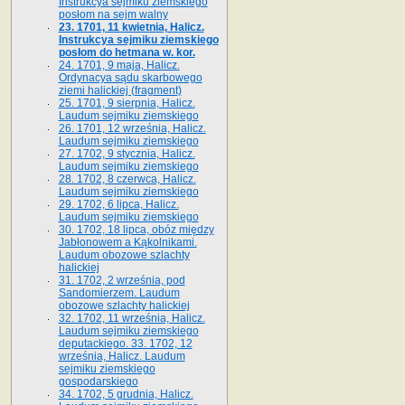
Instrukcya sejmiku ziemskiego
posłom na sejm walny
23. 1701, 11 kwietnia, Halicz.
Instrukcya sejmiku ziemskiego
posłom do hetmana w. kor.
24. 1701, 9 maja, Halicz.
Ordynacya sądu skarbowego
ziemi halickiej (fragment)
25. 1701, 9 sierpnia, Halicz.
Laudum sejmiku ziemskiego
26. 1701, 12 września, Halicz.
Laudum sejmiku ziemskiego
27. 1702, 9 stycznia, Halicz.
Laudum sejmiku ziemskiego
28. 1702, 8 czerwca, Halicz.
Laudum sejmiku ziemskiego
29. 1702, 6 lipca, Halicz.
Laudum sejmiku ziemskiego
30. 1702, 18 lipca, obóz między
Jabłonowem a Kąkolnikami.
Laudum obozowe szlachty
halickiej
31. 1702, 2 września, pod
Sandomierzem. Laudum
obozowe szlachty halickiej
32. 1702, 11 września, Halicz.
Laudum sejmiku ziemskiego
deputackiego. 33. 1702, 12
września, Halicz. Laudum
sejmiku ziemskiego
gospodarskiego
34. 1702, 5 grudnia, Halicz.