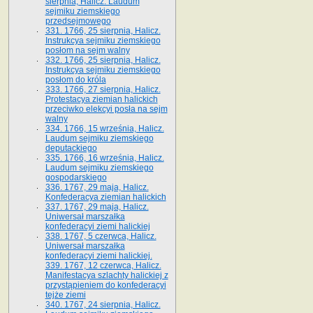
sierpnia, Halicz. Laudum
sejmiku ziemskiego
przedsejmowego
331. 1766, 25 sierpnia, Halicz.
Instrukcya sejmiku ziemskiego
posłom na sejm walny
332. 1766, 25 sierpnia, Halicz.
Instrukcya sejmiku ziemskiego
posłom do króla
333. 1766, 27 sierpnia, Halicz.
Protestacya ziemian halickich
przeciwko elekcyi posła na sejm
walny
334. 1766, 15 września, Halicz.
Laudum sejmiku ziemskiego
deputackiego
335. 1766, 16 września, Halicz.
Laudum sejmiku ziemskiego
gospodarskiego
336. 1767, 29 maja, Halicz.
Konfederacya ziemian halickich
337. 1767, 29 maja, Halicz.
Uniwersał marszałka
konfederacyi ziemi halickiej
338. 1767, 5 czerwca, Halicz.
Uniwersał marszałka
konfederacyi ziemi halickiej.
339. 1767, 12 czerwca, Halicz.
Manifestacya szlachty halickiej z
przystąpieniem do konfederacyi
tejże ziemi
340. 1767, 24 sierpnia, Halicz.