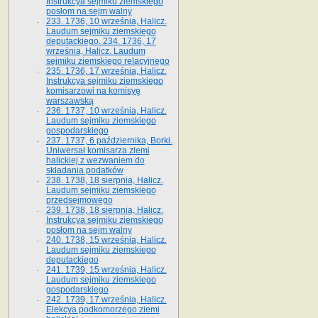
Instrukcya sejmiku ziemskiego
posłom na sejm walny
233. 1736, 10 września, Halicz.
Laudum sejmiku ziemskiego
deputackiego. 234. 1736, 17
września, Halicz. Laudum
sejmiku ziemskiego relacyjnego
235. 1736, 17 września, Halicz.
Instrukcya sejmiku ziemskiego
komisarzowi na komisyę
warszawską
236. 1737, 10 września, Halicz.
Laudum sejmiku ziemskiego
gospodarskiego
237. 1737, 6 października, Borki.
Uniwersał komisarza ziemi
halickiej z wezwaniem do
składania podatków
238. 1738, 18 sierpnia, Halicz.
Laudum sejmiku ziemskiego
przedsejmowego
239. 1738, 18 sierpnia, Halicz.
Instrukcya sejmiku ziemskiego
posłom na sejm walny
240. 1738, 15 września, Halicz.
Laudum sejmiku ziemskiego
deputackiego
241. 1739, 15 września, Halicz.
Laudum sejmiku ziemskiego
gospodarskiego
242. 1739, 17 września, Halicz.
Elekcya podkomorzego ziemi