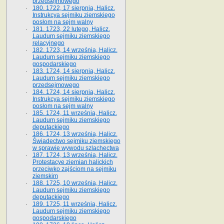
przedsejmowego
180. 1722, 17 sierpnia, Halicz.
Instrukcya sejmiku ziemskiego
posłom na sejm walny
181. 1723, 22 lutego, Halicz.
Laudum sejmiku ziemskiego
relacyjnego
182. 1723, 14 września, Halicz.
Laudum sejmiku ziemskiego
gospodarskiego
183. 1724, 14 sierpnia, Halicz.
Laudum sejmiku ziemskiego
przedsejmowego
184. 1724, 14 sierpnia, Halicz.
Instrukcya sejmiku ziemskiego
posłom na sejm walny
185. 1724, 11 września, Halicz.
Laudum sejmiku ziemskiego
deputackiego
186. 1724, 13 września, Halicz.
Świadectwo sejmiku ziemskiego
w sprawie wywodu szlachectwa
187. 1724, 13 września, Halicz.
Protestacye ziemian halickich
przeciwko zajściom na sejmiku
ziemskim
188. 1725, 10 września, Halicz.
Laudum sejmiku ziemskiego
deputackiego
189. 1725, 11 września, Halicz.
Laudum sejmiku ziemskiego
gospodarskiego