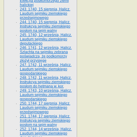
Elekcya podkomorzego ziemi
halickiej
243. 1740, 15 sierpnia, Halicz.
Laudum sejmiku ziemskiego
przedsejmowego
244. 1740, 15 sierpnia, Halicz.
Instrukcya sejmiku ziemskiego
posłom na sejm walny
245. 1740, 12 września, Halicz.
Laudum sejmiku ziemskiego
deputackiego
246. 1741, 12 września, Halicz.
Szlachta na sejmiku zebrana
poświadcza, że podkomorzy
złożył przysięgę
247. 1742, 11 września, Halicz.
Laudum sejmiku ziemskiego
gospodarskiego
248. 1742, 11 września, Halicz.
Instrukcya sejmiku ziemskiego
posłom do hetmana w. kor.
249. 1743, 10 września, Halicz.
Laudum sejmiku ziemskiego
gospodarskiego
250. 1744, 17 sierpnia, Halicz.
Laudum sejmiku ziemskiego
przedsejmowego
251. 1744, 17 sierpnia, Halicz.
Instrukcya sejmiku ziemskiego
posłom na sejm walny
252. 1744, 14 września, Halicz.
Laudum sejmiku ziemskiego