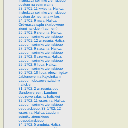
Instrukcya sejmiku ziemskiego
posłom na sejm walny
23. 1701, 11 kwietnia, Halicz.
Instrukcya sejmiku ziemskiego
posłom do hetmana w. kor.
24. 1701, 9 maja, Halicz.
Ordynacya sądu skarbowego
ziemi halickiej (fragment)
25. 1701, 9 sierpnia, Halicz.
Laudum sejmiku ziemskiego
26. 1701, 12 września, Halicz.
Laudum sejmiku ziemskiego
27. 1702, 9 stycznia, Halicz.
Laudum sejmiku ziemskiego
28. 1702, 8 czerwca, Halicz.
Laudum sejmiku ziemskiego
29. 1702, 6 lipca, Halicz.
Laudum sejmiku ziemskiego
30. 1702, 18 lipca, obóz między
Jabłonowem a Kąkolnikami.
Laudum obozowe szlachty
halickiej
31. 1702, 2 września, pod
Sandomierzem. Laudum
obozowe szlachty halickiej
32. 1702, 11 września, Halicz.
Laudum sejmiku ziemskiego
deputackiego. 33. 1702, 12
września, Halicz. Laudum
sejmiku ziemskiego
gospodarskiego
34. 1702, 5 grudnia, Halicz.