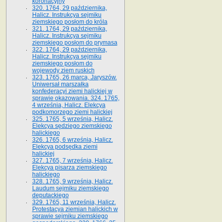
koronacyjny
320. 1764, 29 października,
Halicz. Instrukcya sejmiku
ziemskiego posłom do króla
321. 1764, 29 października,
Halicz. Instrukcya sejmiku
ziemskiego posłom do prymasa
322. 1764, 29 października,
Halicz. Instrukcya sejmiku
ziemskiego posłom do
wojewody ziem ruskich
323. 1765, 26 marca, Jaryszów.
Uniwersał marszałka
konfederacyi ziemi halickiej w
sprawie okazowania. 324. 1765,
4 września, Halicz. Elekcya
podkomorzego ziemi halickiej
325. 1765, 5 września, Halicz.
Elekcya sędziego ziemskiego
halickiego
326. 1765, 6 września, Halicz.
Elekcya podsędka ziemi
halickiej
327. 1765, 7 września, Halicz.
Elekcya pisarza ziemskiego
halickiego
328. 1765, 9 września, Halicz.
Laudum sejmiku ziemskiego
deputackiego
329. 1765, 11 września, Halicz.
Protestacya ziemian halickich w
sprawie sejmiku ziemskiego