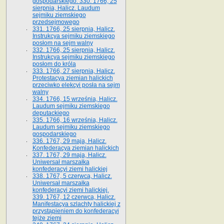
gospodarskiego. 330. 1766, 25
sierpnia, Halicz. Laudum
sejmiku ziemskiego
przedsejmowego
331. 1766, 25 sierpnia, Halicz.
Instrukcya sejmiku ziemskiego
posłom na sejm walny
332. 1766, 25 sierpnia, Halicz.
Instrukcya sejmiku ziemskiego
posłom do króla
333. 1766, 27 sierpnia, Halicz.
Protestacya ziemian halickich
przeciwko elekcyi posła na sejm
walny
334. 1766, 15 września, Halicz.
Laudum sejmiku ziemskiego
deputackiego
335. 1766, 16 września, Halicz.
Laudum sejmiku ziemskiego
gospodarskiego
336. 1767, 29 maja, Halicz.
Konfederacya ziemian halickich
337. 1767, 29 maja, Halicz.
Uniwersał marszałka
konfederacyi ziemi halickiej
338. 1767, 5 czerwca, Halicz.
Uniwersał marszałka
konfederacyi ziemi halickiej.
339. 1767, 12 czerwca, Halicz.
Manifestacya szlachty halickiej z
przystąpieniem do konfederacyi
tejże ziemi