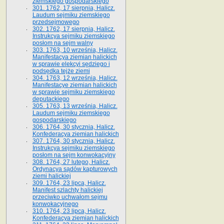
ziemskiego gospodarskiego
301. 1762, 17 sierpnia, Halicz.
Laudum sejmiku ziemskiego
przedsejmowego
302. 1762, 17 sierpnia, Halicz.
Instrukcya sejmiku ziemskiego
posłom na sejm walny
303. 1763, 10 września, Halicz.
Manifestacya ziemian halickich
w sprawie elekcyi sędziego i
podsędka tejże ziemi
304. 1763, 12 września, Halicz.
Manifestacye ziemian halickich
w sprawie sejmiku ziemskiego
deputackiego
305. 1763, 13 września, Halicz.
Laudum sejmiku ziemskiego
gospodarskiego
306. 1764, 30 stycznia, Halicz.
Konfederacya ziemian halickich
307. 1764, 30 stycznia, Halicz.
Instrukcya sejmiku ziemskiego
posłom na sejm konwokacyjny
308. 1764, 27 lutego, Halicz.
Ordynacya sądów kapturowych
ziemi halickiej
309. 1764, 23 lipca, Halicz.
Manifest szlachty halickiej
przeciwko uchwałom sejmu
konwokacyjnego
310. 1764, 23 lipca, Halicz.
Konfederacya ziemian halickich