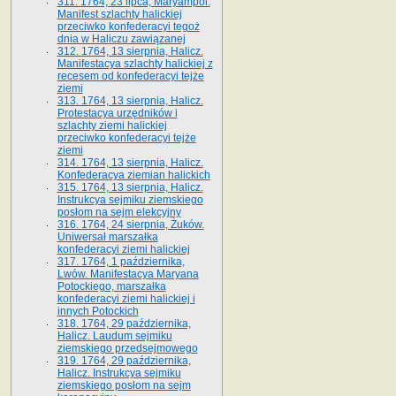
311. 1764, 23 lipca, Maryampol.
Manifest szlachty halickiej
przeciwko konfederacyi tegoż
dnia w Haliczu zawiązanej
312. 1764, 13 sierpnia, Halicz.
Manifestacya szlachty halickiej z
recesem od konfederacyi tejże
ziemi
313. 1764, 13 sierpnia, Halicz.
Protestacya urzędników i
szlachty ziemi halickiej
przeciwko konfederacyi tejże
ziemi
314. 1764, 13 sierpnia, Halicz.
Konfederacya ziemian halickich
315. 1764, 13 sierpnia, Halicz.
Instrukcya sejmiku ziemskiego
posłom na sejm elekcyjny
316. 1764, 24 sierpnia, Żuków.
Uniwersał marszałka
konfederacyi ziemi halickiej
317. 1764, 1 października,
Lwów. Manifestacya Maryana
Potockiego, marszałka
konfederacyi ziemi halickiej i
innych Potockich
318. 1764, 29 października,
Halicz. Laudum sejmiku
ziemskiego przedsejmowego
319. 1764, 29 października,
Halicz. Instrukcya sejmiku
ziemskiego posłom na sejm