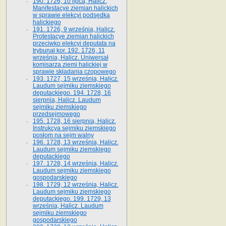
190. 1726, 10 lipca, Halicz.
Manifestacye ziemian halickich
w sprawie elekcyi podsędka
halickiego
191. 1726, 9 września, Halicz.
Protestacye ziemian halickich
przeciwko elekcyi deputata na
trybunał kor. 192. 1726, 11
września, Halicz. Uniwersał
komisarza ziemi halickiej w
sprawie składania czopowego
193. 1727, 15 września, Halicz.
Laudum sejmiku ziemskiego
deputackiego. 194. 1728, 16
sierpnia, Halicz. Laudum
sejmiku ziemskiego
przedsejmowego
195. 1728, 16 sierpnia, Halicz.
Instrukcya sejmiku ziemskiego
posłom na sejm walny
196. 1728, 13 września, Halicz.
Laudum sejmiku ziemskiego
deputackiego
197. 1728, 14 września, Halicz.
Laudum sejmiku ziemskiego
gospodarskiego
198. 1729, 12 września, Halicz.
Laudum sejmiku ziemskiego
deputackiego. 199. 1729, 13
września, Halicz. Laudum
sejmiku ziemskiego
gospodarskiego