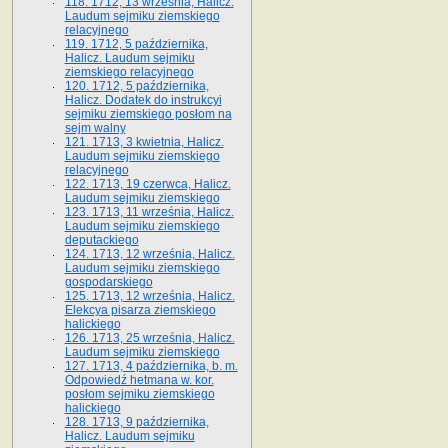
118. 1712, 13 września, Halicz.
Laudum sejmiku ziemskiego
relacyjnego
119. 1712, 5 października,
Halicz. Laudum sejmiku
ziemskiego relacyjnego
120. 1712, 5 października,
Halicz. Dodatek do instrukcyi
sejmiku ziemskiego posłom na
sejm walny
121. 1713, 3 kwietnia, Halicz.
Laudum sejmiku ziemskiego
relacyjnego
122. 1713, 19 czerwca, Halicz.
Laudum sejmiku ziemskiego
123. 1713, 11 września, Halicz.
Laudum sejmiku ziemskiego
deputackiego
124. 1713, 12 września, Halicz.
Laudum sejmiku ziemskiego
gospodarskiego
125. 1713, 12 września, Halicz.
Elekcya pisarza ziemskiego
halickiego
126. 1713, 25 września, Halicz.
Laudum sejmiku ziemskiego
127. 1713, 4 października, b. m.
Odpowiedź hetmana w. kor.
posłom sejmiku ziemskiego
halickiego
128. 1713, 9 października,
Halicz. Laudum sejmiku