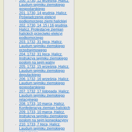
200. 1730, 12 września, Halicz.
Laudum sejmiku ziemskiego
gospodarskiego
201. 1730, 14 grudnia, Halicz.
Poświadczenie elekcyi
podkomorzego ziemi halickiej
202. 1730, 14, 15 i 16 grudnia,
Halicz. Protestacye ziemian
halickich przeciwko elekcyi
podkomorzego
203. 1732, 31 lipca, Halicz.
Laudum sejmiku ziemskiego
przedsejmowego
204. 1732, 31 lipca, Halicz.
Instrukcya sejmiku ziemskiego
posłom na sejm walny
205. 1732, 15 września, Halicz.
Laudum sejmiku ziemskiego
deputackiego
206. 1732, 16 września, Halicz.
Laudum sejmiku ziemskiego
gospodarskiego
207. 1732, 17 listopada, Halicz.
Laudum sejmiku ziemskiego
relacyjnego
208. 1733, 10 marca, Halicz.
Konfederacya ziemian halickich­
209. 1733, 10 marca, Halicz.
Instrukcya sejmiku ziemskiego
posłom na sejm konwokacyjny
210. 1733, 7 lipca, Halicz.
Laudum sejmiku ziemskiego