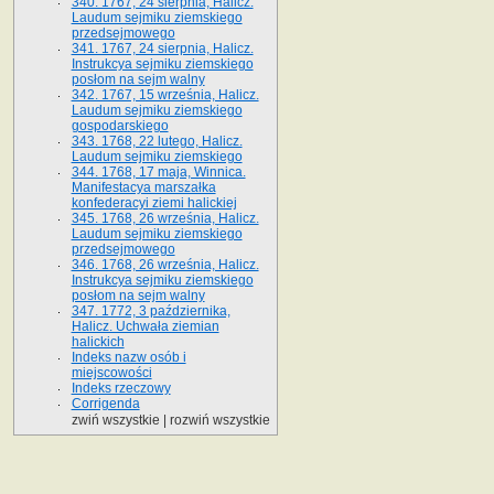
340. 1767, 24 sierpnia, Halicz.
Laudum sejmiku ziemskiego
przedsejmowego
341. 1767, 24 sierpnia, Halicz.
Instrukcya sejmiku ziemskiego
posłom na sejm walny
342. 1767, 15 września, Halicz.
Laudum sejmiku ziemskiego
gospodarskiego
343. 1768, 22 lutego, Halicz.
Laudum sejmiku ziemskiego
344. 1768, 17 maja, Winnica.
Manifestacya marszałka
konfederacyi ziemi halickiej
345. 1768, 26 września, Halicz.
Laudum sejmiku ziemskiego
przedsejmowego
346. 1768, 26 września, Halicz.
Instrukcya sejmiku ziemskiego
posłom na sejm walny
347. 1772, 3 października,
Halicz. Uchwała ziemian
halickich
Indeks nazw osób i
miejscowości
Indeks rzeczowy
Corrigenda
zwiń wszystkie
|
rozwiń wszystkie