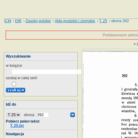
ICM
›
DIR
›
Zasoby polskie
›
Akta grodzkie i ziemskie
›
T. 25
› strona 392
Podstawowym adrese
«
Wyszukiwanie
w książce
szukaj w całej serii
Idź do
strona:
Pobierz pełen tekst
T. 25.txt
Nawigacja