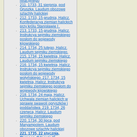
relacyjnego
211. 1733, 31 sierpnia, pod
Gruszką. Laudum obozowe
szlachty halickiej
212. 1733, 15 grudnia, Halicz.
Konfederacya ziemian halickich
przy królu Stanisławie I .
213. 1733, 15 grudnia, Halicz.
Instrukcya sejmiku ziemskiego
posłom do wojewody
kijowskiego
214. 1734, 25 lutego, Halicz.
Laudum sejmiku ziemskiego.
215. 1734, 15 kwietnia, Halicz.
Laudum sejmiku ziemskiego
216. 1734, 15 kwietnia, Halicz.
Instrukcya sejmiku ziemskiego
posłom do wojewody
wołyńskiego. 217. 1734, 15
kwietnia, Halicz. Instrukcya
sejmiku ziemskiego posłom do
wojewody kijowskiego
218. 1734, 24 maja, Halicz.
Uchwała ziemian halickich w
sprawie swawoli opryszków i
poddaństwa. 219. 1734, 26
czerwca, Halicz. Laudum
sejmiku ziemskiego
220. 1734, 30 lipca, pod
Maryampolem. Laudum
obozowe szlachty halickiej
221. 1735, 22 stycznia,