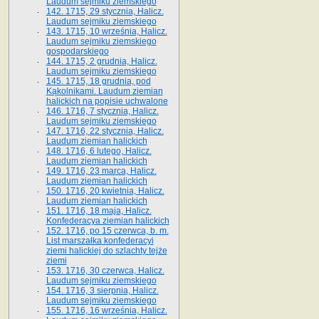
Laudum sejmiku ziemskiego
142. 1715, 29 stycznia, Halicz.
Laudum sejmiku ziemskiego
143. 1715, 10 września, Halicz.
Laudum sejmiku ziemskiego
gospodarskiego
144. 1715, 2 grudnia, Halicz.
Laudum sejmiku ziemskiego
145. 1715, 18 grudnia, pod
Kąkolnikami. Laudum ziemian
halickich na popisie uchwalone
146. 1716, 7 stycznia, Halicz.
Laudum sejmiku ziemskiego
147. 1716, 22 stycznia, Halicz.
Laudum ziemian halickich
148. 1716, 6 lutego, Halicz.
Laudum ziemian halickich
149. 1716, 23 marca, Halicz.
Laudum ziemian halickich
150. 1716, 20 kwietnia, Halicz.
Laudum ziemian halickich
151. 1716, 18 maja, Halicz.
Konfederacya ziemian halickich
152. 1716, po 15 czerwca, b. m.
List marszałka konfederacyi
ziemi halickiej do szlachty tejże
ziemi
153. 1716, 30 czerwca, Halicz.
Laudum sejmiku ziemskiego
154. 1716, 3 sierpnia, Halicz.
Laudum sejmiku ziemskiego
155. 1716, 16 września, Halicz.