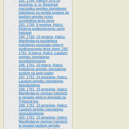
292. 1760, między 16 a 26
września, b. m. Rewersał
marszałka sejmiku ziemskiego
halickiego na punkta podane do
laudum sejmiku przez
urzędników tejże ziemi
293. 1760, 9 grudnia, Halicz.
Elekcya podkomorzego ziemi
halickiej
294. 1760, 15 grudnia, Halicz.
Manifestacya kasztelana
halickiego przeciwko elekcyi
podkomorzego tejże ziemi. 295.
1761, 9 marca, Halicz. Laudum
sejmiku ziemskiego
przedsejmowego
296. 1761, 10 marca, Halicz.
Instrukcya sejmiku ziemskiego
posłom na sejm walny
297. 1761, 14 września, Halicz.
Laudum sejmiku ziemskiego
deputackiego
298. 1761, 15 września, Halicz.
Manifestacye ziemian halickich
w sprawie elekcyi deputata na
Trybunał kor.
299. 1761, 15 września, Halicz.
Laudum sejmiku ziemskiego
gospodarskiego
300. 1761, 15 września, Halicz.
Manifestacye ziemian halickich
w sprawie laudum sejmiku