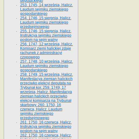
deputackiego
253. 1745, 14 września, Halicz.
Laudum sejmiku ziemskiego
gospodarskiego
254. 1746, 15 sierpnia, Halicz.
Laudum sejmiku ziemskiego
przedsejmowego
255. 1746, 15 sierpnia, Halicz.
Instrukcya sejmiku ziemskiego
posłom na sejm walny
256. 1747, 12 września, Halicz.
Komisarz ziemi halickiej zdaje
rachunek z administracyi
czopowego
257. 1748, 10 września, Halicz.
Laudum sejmiku ziemskiego
gospodarskiego
258. 1749, 15 września, Halicz.
Manifestacya ziemian halickich
przeciwko elekcyi deputata na
Trybunał kor. 259. 1749, 17
września, Halicz. Manifestacya
ziemian halickich przeciwko
elekcyi komisarza na Trybunał
skarbowy. 260. 1750, 16
czerwca, Halicz. Laudum
sejmiku ziemskiego
przedsejmowego
261. 1750, 16 czerwca, Halicz.
Instrukcya sejmiku ziemskiego
posłom na sejm walny
262. 1750, 16 czerwca, Halicz.