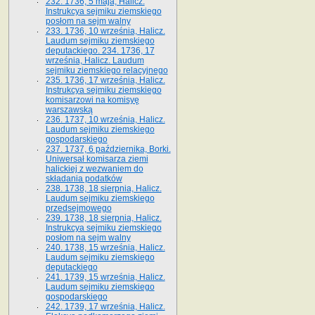
232. 1736, 5 maja, Halicz.
Instrukcya sejmiku ziemskiego
posłom na sejm walny
233. 1736, 10 września, Halicz.
Laudum sejmiku ziemskiego
deputackiego. 234. 1736, 17
września, Halicz. Laudum
sejmiku ziemskiego relacyjnego
235. 1736, 17 września, Halicz.
Instrukcya sejmiku ziemskiego
komisarzowi na komisyę
warszawską
236. 1737, 10 września, Halicz.
Laudum sejmiku ziemskiego
gospodarskiego
237. 1737, 6 października, Borki.
Uniwersał komisarza ziemi
halickiej z wezwaniem do
składania podatków
238. 1738, 18 sierpnia, Halicz.
Laudum sejmiku ziemskiego
przedsejmowego
239. 1738, 18 sierpnia, Halicz.
Instrukcya sejmiku ziemskiego
posłom na sejm walny
240. 1738, 15 września, Halicz.
Laudum sejmiku ziemskiego
deputackiego
241. 1739, 15 września, Halicz.
Laudum sejmiku ziemskiego
gospodarskiego
242. 1739, 17 września, Halicz.