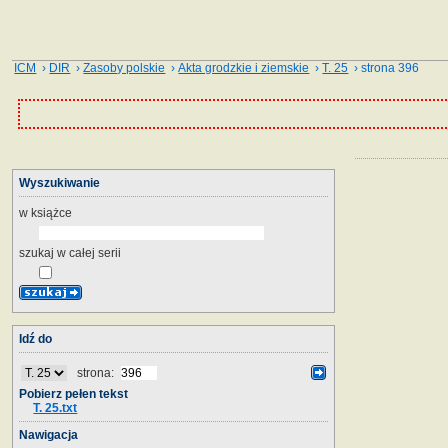
ICM
›
DIR
›
Zasoby polskie
›
Akta grodzkie i ziemskie
›
T. 25
› strona 396
Wyszukiwanie
w książce
szukaj w całej serii
Idź do
strona:
Pobierz pełen tekst
T. 25.txt
Nawigacja