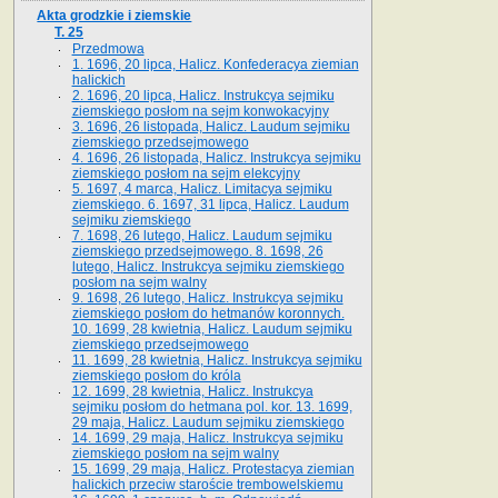
Akta grodzkie i ziemskie
T. 25
Przedmowa
1. 1696, 20 lipca, Halicz. Konfederacya ziemian
halickich
2. 1696, 20 lipca, Halicz. Instrukcya sejmiku
ziemskiego posłom na sejm konwokacyjny
3. 1696, 26 listopada, Halicz. Laudum sejmiku
ziemskiego przedsejmowego
4. 1696, 26 listopada, Halicz. Instrukcya sejmiku
ziemskiego posłom na sejm elekcyjny
5. 1697, 4 marca, Halicz. Limitacya sejmiku
ziemskiego. 6. 1697, 31 lipca, Halicz. Laudum
sejmiku ziemskiego
7. 1698, 26 lutego, Halicz. Laudum sejmiku
ziemskiego przedsejmowego. 8. 1698, 26
lutego, Halicz. Instrukcya sejmiku ziemskiego
posłom na sejm walny
9. 1698, 26 lutego, Halicz. Instrukcya sejmiku
ziemskiego posłom do hetmanów koronnych.
10. 1699, 28 kwietnia, Halicz. Laudum sejmiku
ziemskiego przedsejmowego
11. 1699, 28 kwietnia, Halicz. Instrukcya sejmiku
ziemskiego posłom do króla
12. 1699, 28 kwietnia, Halicz. Instrukcya
sejmiku posłom do hetmana pol. kor. 13. 1699,
29 maja, Halicz. Laudum sejmiku ziemskiego
14. 1699, 29 maja, Halicz. Instrukcya sejmiku
ziemskiego posłom na sejm walny
15. 1699, 29 maja, Halicz. Protestacya ziemian
halickich przeciw staroście trembowelskiemu