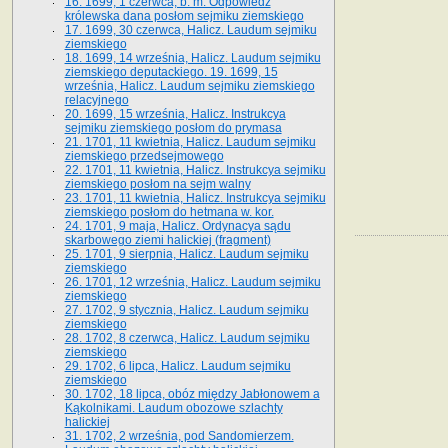
16. 1699, 1 czerwca, b. m. Odpowiedź
królewska dana posłom sejmiku ziemskiego
17. 1699, 30 czerwca, Halicz. Laudum sejmiku
ziemskiego
18. 1699, 14 września, Halicz. Laudum sejmiku
ziemskiego deputackiego. 19. 1699, 15
września, Halicz. Laudum sejmiku ziemskiego
relacyjnego
20. 1699, 15 września, Halicz. Instrukcya
sejmiku ziemskiego posłom do prymasa
21. 1701, 11 kwietnia, Halicz. Laudum sejmiku
ziemskiego przedsejmowego
22. 1701, 11 kwietnia, Halicz. Instrukcya sejmiku
ziemskiego posłom na sejm walny
23. 1701, 11 kwietnia, Halicz. Instrukcya sejmiku
ziemskiego posłom do hetmana w. kor.
24. 1701, 9 maja, Halicz. Ordynacya sądu
skarbowego ziemi halickiej (fragment)
25. 1701, 9 sierpnia, Halicz. Laudum sejmiku
ziemskiego
26. 1701, 12 września, Halicz. Laudum sejmiku
ziemskiego
27. 1702, 9 stycznia, Halicz. Laudum sejmiku
ziemskiego
28. 1702, 8 czerwca, Halicz. Laudum sejmiku
ziemskiego
29. 1702, 6 lipca, Halicz. Laudum sejmiku
ziemskiego
30. 1702, 18 lipca, obóz między Jabłonowem a
Kąkolnikami. Laudum obozowe szlachty
halickiej
31. 1702, 2 września, pod Sandomierzem.