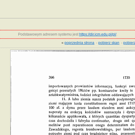
Podstawowym adresem systemu jest
https://dir.icm.edu.pl/pl/
.
«
poprzednia strona
·
pobierz skan
·
pobierz