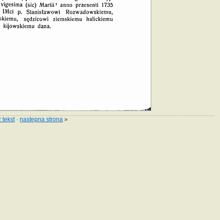
 tekst
·
następna strona
»