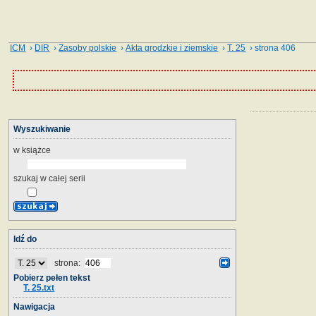
ICM
›
DIR
›
Zasoby polskie
›
Akta grodzkie i ziemskie
›
T. 25
› strona 406
Wyszukiwanie
w książce
szukaj w całej serii
Idź do
strona:
Pobierz pełen tekst
T. 25.txt
Nawigacja