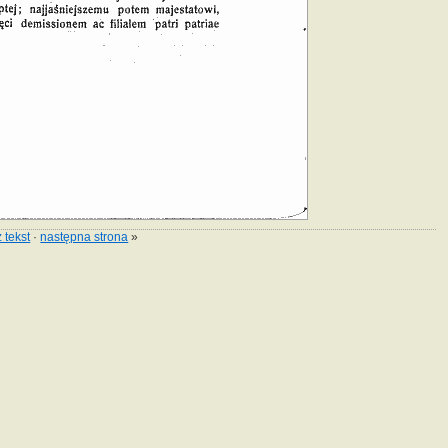
 tekst
·
następna strona
»