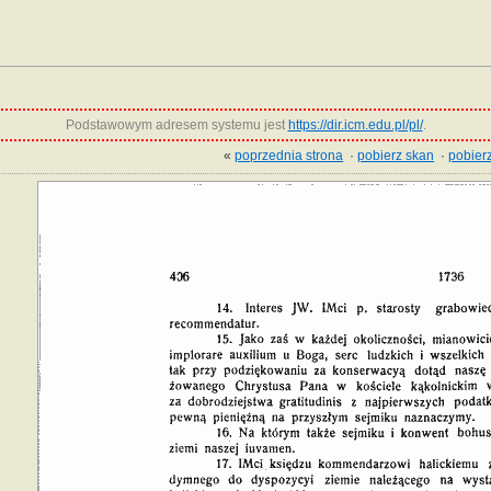
Podstawowym adresem systemu jest
https://dir.icm.edu.pl/pl/
.
«
poprzednia strona
·
pobierz skan
·
pobierz