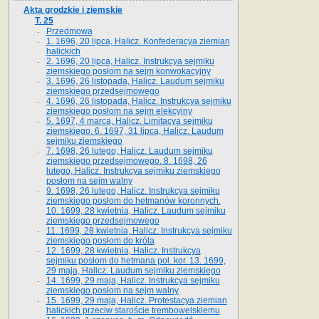
Akta grodzkie i ziemskie
T. 25
Przedmowa
1. 1696, 20 lipca, Halicz. Konfederacya ziemian
halickich
2. 1696, 20 lipca, Halicz. Instrukcya sejmiku
ziemskiego posłom na sejm konwokacyjny
3. 1696, 26 listopada, Halicz. Laudum sejmiku
ziemskiego przedsejmowego
4. 1696, 26 listopada, Halicz. Instrukcya sejmiku
ziemskiego posłom na sejm elekcyjny
5. 1697, 4 marca, Halicz. Limitacya sejmiku
ziemskiego. 6. 1697, 31 lipca, Halicz. Laudum
sejmiku ziemskiego
7. 1698, 26 lutego, Halicz. Laudum sejmiku
ziemskiego przedsejmowego. 8. 1698, 26
lutego, Halicz. Instrukcya sejmiku ziemskiego
posłom na sejm walny
9. 1698, 26 lutego, Halicz. Instrukcya sejmiku
ziemskiego posłom do hetmanów koronnych.
10. 1699, 28 kwietnia, Halicz. Laudum sejmiku
ziemskiego przedsejmowego
11. 1699, 28 kwietnia, Halicz. Instrukcya sejmiku
ziemskiego posłom do króla
12. 1699, 28 kwietnia, Halicz. Instrukcya
sejmiku posłom do hetmana pol. kor. 13. 1699,
29 maja, Halicz. Laudum sejmiku ziemskiego
14. 1699, 29 maja, Halicz. Instrukcya sejmiku
ziemskiego posłom na sejm walny
15. 1699, 29 maja, Halicz. Protestacya ziemian
halickich przeciw staroście trembowelskiemu