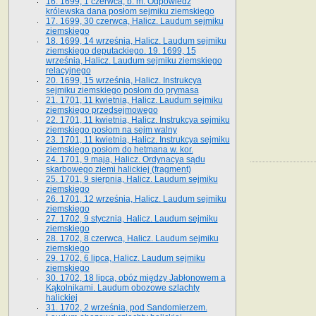
16. 1699, 1 czerwca, b. m. Odpowiedź
królewska dana posłom sejmiku ziemskiego
17. 1699, 30 czerwca, Halicz. Laudum sejmiku
ziemskiego
18. 1699, 14 września, Halicz. Laudum sejmiku
ziemskiego deputackiego. 19. 1699, 15
września, Halicz. Laudum sejmiku ziemskiego
relacyjnego
20. 1699, 15 września, Halicz. Instrukcya
sejmiku ziemskiego posłom do prymasa
21. 1701, 11 kwietnia, Halicz. Laudum sejmiku
ziemskiego przedsejmowego
22. 1701, 11 kwietnia, Halicz. Instrukcya sejmiku
ziemskiego posłom na sejm walny
23. 1701, 11 kwietnia, Halicz. Instrukcya sejmiku
ziemskiego posłom do hetmana w. kor.
24. 1701, 9 maja, Halicz. Ordynacya sądu
skarbowego ziemi halickiej (fragment)
25. 1701, 9 sierpnia, Halicz. Laudum sejmiku
ziemskiego
26. 1701, 12 września, Halicz. Laudum sejmiku
ziemskiego
27. 1702, 9 stycznia, Halicz. Laudum sejmiku
ziemskiego
28. 1702, 8 czerwca, Halicz. Laudum sejmiku
ziemskiego
29. 1702, 6 lipca, Halicz. Laudum sejmiku
ziemskiego
30. 1702, 18 lipca, obóz między Jabłonowem a
Kąkolnikami. Laudum obozowe szlachty
halickiej
31. 1702, 2 września, pod Sandomierzem.