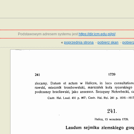
Podstawowym adresem systemu jest
https://dir.icm.edu.pl/pl/
.
«
poprzednia strona
·
pobierz skan
·
pobierz