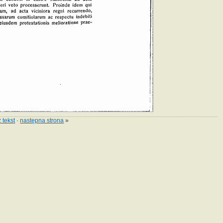
 tekst
·
następna strona
»