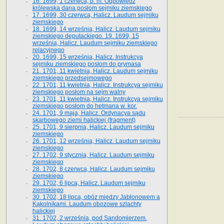
16. 1699, 1 czerwca, b. m. Odpowiedź
królewska dana posłom sejmiku ziemskiego
17. 1699, 30 czerwca, Halicz. Laudum sejmiku
ziemskiego
18. 1699, 14 września, Halicz. Laudum sejmiku
ziemskiego deputackiego. 19. 1699, 15
września, Halicz. Laudum sejmiku ziemskiego
relacyjnego
20. 1699, 15 września, Halicz. Instrukcya
sejmiku ziemskiego posłom do prymasa
21. 1701, 11 kwietnia, Halicz. Laudum sejmiku
ziemskiego przedsejmowego
22. 1701, 11 kwietnia, Halicz. Instrukcya sejmiku
ziemskiego posłom na sejm walny
23. 1701, 11 kwietnia, Halicz. Instrukcya sejmiku
ziemskiego posłom do hetmana w. kor.
24. 1701, 9 maja, Halicz. Ordynacya sądu
skarbowego ziemi halickiej (fragment)
25. 1701, 9 sierpnia, Halicz. Laudum sejmiku
ziemskiego
26. 1701, 12 września, Halicz. Laudum sejmiku
ziemskiego
27. 1702, 9 stycznia, Halicz. Laudum sejmiku
ziemskiego
28. 1702, 8 czerwca, Halicz. Laudum sejmiku
ziemskiego
29. 1702, 6 lipca, Halicz. Laudum sejmiku
ziemskiego
30. 1702, 18 lipca, obóz między Jabłonowem a
Kąkolnikami. Laudum obozowe szlachty
halickiej
31. 1702, 2 września, pod Sandomierzem.