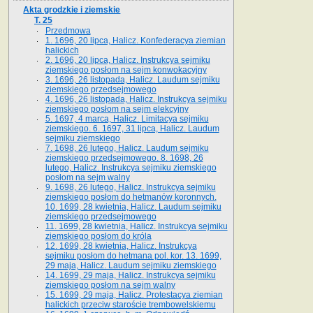
Akta grodzkie i ziemskie
T. 25
Przedmowa
1. 1696, 20 lipca, Halicz. Konfederacya ziemian
halickich
2. 1696, 20 lipca, Halicz. Instrukcya sejmiku
ziemskiego posłom na sejm konwokacyjny
3. 1696, 26 listopada, Halicz. Laudum sejmiku
ziemskiego przedsejmowego
4. 1696, 26 listopada, Halicz. Instrukcya sejmiku
ziemskiego posłom na sejm elekcyjny
5. 1697, 4 marca, Halicz. Limitacya sejmiku
ziemskiego. 6. 1697, 31 lipca, Halicz. Laudum
sejmiku ziemskiego
7. 1698, 26 lutego, Halicz. Laudum sejmiku
ziemskiego przedsejmowego. 8. 1698, 26
lutego, Halicz. Instrukcya sejmiku ziemskiego
posłom na sejm walny
9. 1698, 26 lutego, Halicz. Instrukcya sejmiku
ziemskiego posłom do hetmanów koronnych.
10. 1699, 28 kwietnia, Halicz. Laudum sejmiku
ziemskiego przedsejmowego
11. 1699, 28 kwietnia, Halicz. Instrukcya sejmiku
ziemskiego posłom do króla
12. 1699, 28 kwietnia, Halicz. Instrukcya
sejmiku posłom do hetmana pol. kor. 13. 1699,
29 maja, Halicz. Laudum sejmiku ziemskiego
14. 1699, 29 maja, Halicz. Instrukcya sejmiku
ziemskiego posłom na sejm walny
15. 1699, 29 maja, Halicz. Protestacya ziemian
halickich przeciw staroście trembowelskiemu