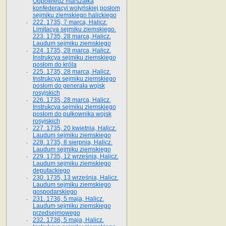
Odpowiedź marszałka
konfederacyi wołyńskiej posłom
sejmiku ziemskiego halickiego
222. 1735, 7 marca, Halicz.
Limitacya sejmiku ziemskiego.
223. 1735, 28 marca, Halicz.
Laudum sejmiku ziemskiego
224. 1735, 28 marca, Halicz.
Instrukcya sejmiku ziemskiego
posłom do króla
225. 1735, 28 marca, Halicz.
Instrukcya sejmiku ziemskiego
posłom do generała wojsk
rosyjskich
226. 1735, 28 marca, Halicz.
Instrukcya sejmiku ziemskiego
posłom do pułkownika wojsk
rosyjskich
227. 1735, 20 kwietnia, Halicz.
Laudum sejmiku ziemskiego
228. 1735, 8 sierpnia, Halicz.
Laudum sejmiku ziemskiego
229. 1735, 12 września, Halicz.
Laudum sejmiku ziemskiego
deputackiego
230. 1735, 13 września, Halicz.
Laudum sejmiku ziemskiego
gospodarskiego
231. 1736, 5 maja, Halicz.
Laudum sejmiku ziemskiego
przedsejmowego
232. 1736, 5 maja, Halicz.