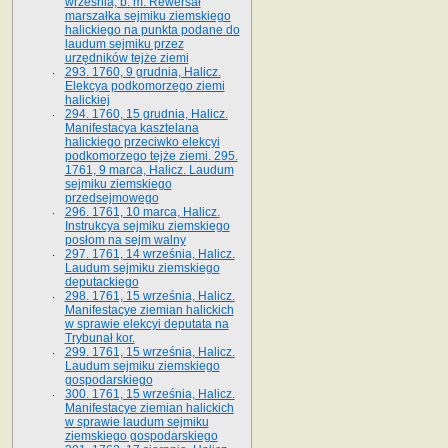
września, b. m. Rewersał
marszałka sejmiku ziemskiego
halickiego na punkta podane do
laudum sejmiku przez
urzędników tejże ziemi
293. 1760, 9 grudnia, Halicz.
Elekcya podkomorzego ziemi
halickiej
294. 1760, 15 grudnia, Halicz.
Manifestacya kasztelana
halickiego przeciwko elekcyi
podkomorzego tejże ziemi. 295.
1761, 9 marca, Halicz. Laudum
sejmiku ziemskiego
przedsejmowego
296. 1761, 10 marca, Halicz.
Instrukcya sejmiku ziemskiego
posłom na sejm walny
297. 1761, 14 września, Halicz.
Laudum sejmiku ziemskiego
deputackiego
298. 1761, 15 września, Halicz.
Manifestacye ziemian halickich
w sprawie elekcyi deputata na
Trybunał kor.
299. 1761, 15 września, Halicz.
Laudum sejmiku ziemskiego
gospodarskiego
300. 1761, 15 września, Halicz.
Manifestacye ziemian halickich
w sprawie laudum sejmiku
ziemskiego gospodarskiego