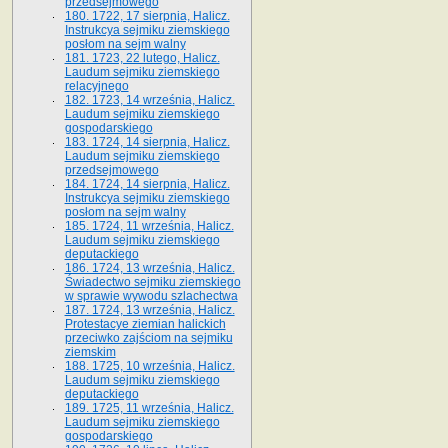
przedsejmowego
180. 1722, 17 sierpnia, Halicz.
Instrukcya sejmiku ziemskiego
posłom na sejm walny
181. 1723, 22 lutego, Halicz.
Laudum sejmiku ziemskiego
relacyjnego
182. 1723, 14 września, Halicz.
Laudum sejmiku ziemskiego
gospodarskiego
183. 1724, 14 sierpnia, Halicz.
Laudum sejmiku ziemskiego
przedsejmowego
184. 1724, 14 sierpnia, Halicz.
Instrukcya sejmiku ziemskiego
posłom na sejm walny
185. 1724, 11 września, Halicz.
Laudum sejmiku ziemskiego
deputackiego
186. 1724, 13 września, Halicz.
Świadectwo sejmiku ziemskiego
w sprawie wywodu szlachectwa
187. 1724, 13 września, Halicz.
Protestacye ziemian halickich
przeciwko zajściom na sejmiku
ziemskim
188. 1725, 10 września, Halicz.
Laudum sejmiku ziemskiego
deputackiego
189. 1725, 11 września, Halicz.
Laudum sejmiku ziemskiego
gospodarskiego