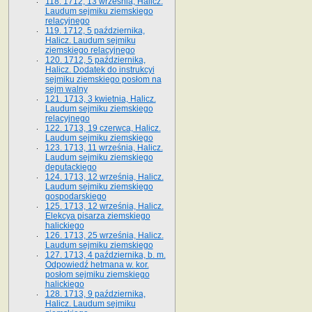
118. 1712, 13 września, Halicz.
Laudum sejmiku ziemskiego
relacyjnego
119. 1712, 5 października,
Halicz. Laudum sejmiku
ziemskiego relacyjnego
120. 1712, 5 października,
Halicz. Dodatek do instrukcyi
sejmiku ziemskiego posłom na
sejm walny
121. 1713, 3 kwietnia, Halicz.
Laudum sejmiku ziemskiego
relacyjnego
122. 1713, 19 czerwca, Halicz.
Laudum sejmiku ziemskiego
123. 1713, 11 września, Halicz.
Laudum sejmiku ziemskiego
deputackiego
124. 1713, 12 września, Halicz.
Laudum sejmiku ziemskiego
gospodarskiego
125. 1713, 12 września, Halicz.
Elekcya pisarza ziemskiego
halickiego
126. 1713, 25 września, Halicz.
Laudum sejmiku ziemskiego
127. 1713, 4 października, b. m.
Odpowiedź hetmana w. kor.
posłom sejmiku ziemskiego
halickiego
128. 1713, 9 października,
Halicz. Laudum sejmiku