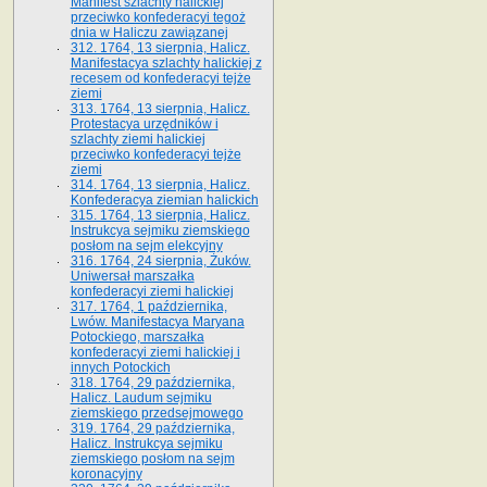
Manifest szlachty halickiej
przeciwko konfederacyi tegoż
dnia w Haliczu zawiązanej
312. 1764, 13 sierpnia, Halicz.
Manifestacya szlachty halickiej z
recesem od konfederacyi tejże
ziemi
313. 1764, 13 sierpnia, Halicz.
Protestacya urzędników i
szlachty ziemi halickiej
przeciwko konfederacyi tejże
ziemi
314. 1764, 13 sierpnia, Halicz.
Konfederacya ziemian halickich
315. 1764, 13 sierpnia, Halicz.
Instrukcya sejmiku ziemskiego
posłom na sejm elekcyjny
316. 1764, 24 sierpnia, Żuków.
Uniwersał marszałka
konfederacyi ziemi halickiej
317. 1764, 1 października,
Lwów. Manifestacya Maryana
Potockiego, marszałka
konfederacyi ziemi halickiej i
innych Potockich
318. 1764, 29 października,
Halicz. Laudum sejmiku
ziemskiego przedsejmowego
319. 1764, 29 października,
Halicz. Instrukcya sejmiku
ziemskiego posłom na sejm
koronacyjny