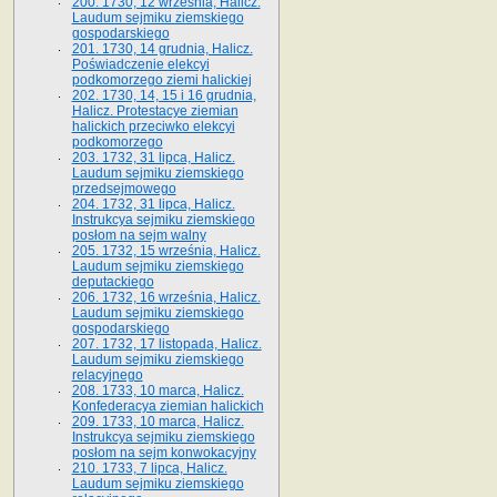
200. 1730, 12 września, Halicz.
Laudum sejmiku ziemskiego
gospodarskiego
201. 1730, 14 grudnia, Halicz.
Poświadczenie elekcyi
podkomorzego ziemi halickiej
202. 1730, 14, 15 i 16 grudnia,
Halicz. Protestacye ziemian
halickich przeciwko elekcyi
podkomorzego
203. 1732, 31 lipca, Halicz.
Laudum sejmiku ziemskiego
przedsejmowego
204. 1732, 31 lipca, Halicz.
Instrukcya sejmiku ziemskiego
posłom na sejm walny
205. 1732, 15 września, Halicz.
Laudum sejmiku ziemskiego
deputackiego
206. 1732, 16 września, Halicz.
Laudum sejmiku ziemskiego
gospodarskiego
207. 1732, 17 listopada, Halicz.
Laudum sejmiku ziemskiego
relacyjnego
208. 1733, 10 marca, Halicz.
Konfederacya ziemian halickich­
209. 1733, 10 marca, Halicz.
Instrukcya sejmiku ziemskiego
posłom na sejm konwokacyjny
210. 1733, 7 lipca, Halicz.
Laudum sejmiku ziemskiego