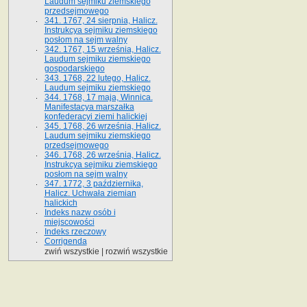
Laudum sejmiku ziemskiego
przedsejmowego
341. 1767, 24 sierpnia, Halicz.
Instrukcya sejmiku ziemskiego
posłom na sejm walny
342. 1767, 15 września, Halicz.
Laudum sejmiku ziemskiego
gospodarskiego
343. 1768, 22 lutego, Halicz.
Laudum sejmiku ziemskiego
344. 1768, 17 maja, Winnica.
Manifestacya marszałka
konfederacyi ziemi halickiej
345. 1768, 26 września, Halicz.
Laudum sejmiku ziemskiego
przedsejmowego
346. 1768, 26 września, Halicz.
Instrukcya sejmiku ziemskiego
posłom na sejm walny
347. 1772, 3 października,
Halicz. Uchwała ziemian
halickich
Indeks nazw osób i
miejscowości
Indeks rzeczowy
Corrigenda
zwiń wszystkie
|
rozwiń wszystkie