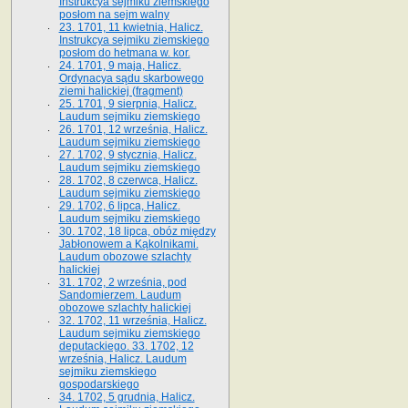
Instrukcya sejmiku ziemskiego
posłom na sejm walny
23. 1701, 11 kwietnia, Halicz.
Instrukcya sejmiku ziemskiego
posłom do hetmana w. kor.
24. 1701, 9 maja, Halicz.
Ordynacya sądu skarbowego
ziemi halickiej (fragment)
25. 1701, 9 sierpnia, Halicz.
Laudum sejmiku ziemskiego
26. 1701, 12 września, Halicz.
Laudum sejmiku ziemskiego
27. 1702, 9 stycznia, Halicz.
Laudum sejmiku ziemskiego
28. 1702, 8 czerwca, Halicz.
Laudum sejmiku ziemskiego
29. 1702, 6 lipca, Halicz.
Laudum sejmiku ziemskiego
30. 1702, 18 lipca, obóz między
Jabłonowem a Kąkolnikami.
Laudum obozowe szlachty
halickiej
31. 1702, 2 września, pod
Sandomierzem. Laudum
obozowe szlachty halickiej
32. 1702, 11 września, Halicz.
Laudum sejmiku ziemskiego
deputackiego. 33. 1702, 12
września, Halicz. Laudum
sejmiku ziemskiego
gospodarskiego
34. 1702, 5 grudnia, Halicz.