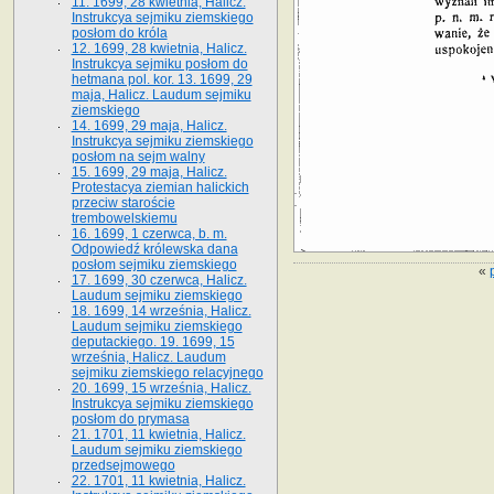
11. 1699, 28 kwietnia, Halicz.
Instrukcya sejmiku ziemskiego
posłom do króla
12. 1699, 28 kwietnia, Halicz.
Instrukcya sejmiku posłom do
hetmana pol. kor. 13. 1699, 29
maja, Halicz. Laudum sejmiku
ziemskiego
14. 1699, 29 maja, Halicz.
Instrukcya sejmiku ziemskiego
posłom na sejm walny
15. 1699, 29 maja, Halicz.
Protestacya ziemian halickich
przeciw staroście
trembowelskiemu
16. 1699, 1 czerwca, b. m.
Odpowiedź królewska dana
posłom sejmiku ziemskiego
«
17. 1699, 30 czerwca, Halicz.
Laudum sejmiku ziemskiego
18. 1699, 14 września, Halicz.
Laudum sejmiku ziemskiego
deputackiego. 19. 1699, 15
września, Halicz. Laudum
sejmiku ziemskiego relacyjnego
20. 1699, 15 września, Halicz.
Instrukcya sejmiku ziemskiego
posłom do prymasa
21. 1701, 11 kwietnia, Halicz.
Laudum sejmiku ziemskiego
przedsejmowego
22. 1701, 11 kwietnia, Halicz.