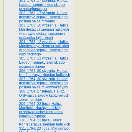
301. 1762, 17 sierpnia, Halicz.
Laudum sejmiku ziemskiego
przedsejmowego
302. 1762, 17 sierpnia, Halicz.
Instrukcya sejmiku ziemskiego
posłom na sejm walny
303. 1763, 10 września, Halicz.
Manifestacya ziemian halickich
w sprawie elekcyi sędziego i
podsędka tejże ziemi
304. 1763, 12 września, Halicz.
Manifestacye ziemian halickich
w sprawie sejmiku ziemskiego
deputackiego
305. 1763, 13 września, Halicz.
Laudum sejmiku ziemskiego
gospodarskiego
306. 1764, 30 stycznia, Halicz.
Konfederacya ziemian halickich
307. 1764, 30 stycznia, Halicz.
Instrukcya sejmiku ziemskiego
posłom na sejm konwokacyjny
308. 1764, 27 lutego, Halicz.
Ordynacya sądów kapturowych
ziemi halickiej
309. 1764, 23 lipca, Halicz.
Manifest szlachty halickiej
przeciwko uchwałom sejmu
konwokacyjnego
310. 1764, 23 lipca, Halicz.
Konfederacya ziemian halickich
311. 1764, 23 lipca, Maryampol.