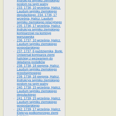
Instrukcya sejmiku ziemskiego
posłom na sejm walny
233. 1736, 10 września, Halicz.
Laudum sejmiku ziemskiego
deputackiego. 234. 1736, 17
września, Halicz. Laudum
sejmiku ziemskiego relacyjnego
235. 1736, 17 września, Halicz.
Instrukcya sejmiku ziemskiego
komisarzowi na komisyę
warszawską
236. 1737, 10 września, Halicz.
Laudum sejmiku ziemskiego
gospodarskiego
237. 1737, 6 października, Borki.
Uniwersał komisarza ziemi
halickiej z wezwaniem do
składania podatków
238. 1738, 18 sierpnia, Halicz.
Laudum sejmiku ziemskiego
przedsejmowego
239. 1738, 18 sierpnia, Halicz.
Instrukcya sejmiku ziemskiego
posłom na sejm walny
240. 1738, 15 września, Halicz.
Laudum sejmiku ziemskiego
deputackiego
241. 1739, 15 września, Halicz.
Laudum sejmiku ziemskiego
gospodarskiego
242. 1739, 17 września, Halicz.
Elekcya podkomorzego ziemi