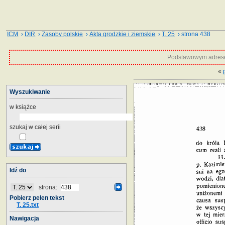
ICM
›
DIR
›
Zasoby polskie
›
Akta grodzkie i ziemskie
›
T. 25
› strona 438
Podstawowym adrese
«
Wyszukiwanie
w książce
szukaj w całej serii
Idź do
strona:
Pobierz pełen tekst
T. 25.txt
Nawigacja