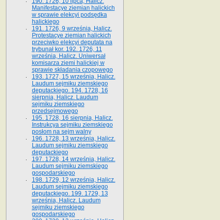
190. 1726, 10 lipca, Halicz.
Manifestacye ziemian halickich
w sprawie elekcyi podsędka
halickiego
191. 1726, 9 września, Halicz.
Protestacye ziemian halickich
przeciwko elekcyi deputata na
trybunał kor. 192. 1726, 11
września, Halicz. Uniwersał
komisarza ziemi halickiej w
sprawie składania czopowego
193. 1727, 15 września, Halicz.
Laudum sejmiku ziemskiego
deputackiego. 194. 1728, 16
sierpnia, Halicz. Laudum
sejmiku ziemskiego
przedsejmowego
195. 1728, 16 sierpnia, Halicz.
Instrukcya sejmiku ziemskiego
posłom na sejm walny
196. 1728, 13 września, Halicz.
Laudum sejmiku ziemskiego
deputackiego
197. 1728, 14 września, Halicz.
Laudum sejmiku ziemskiego
gospodarskiego
198. 1729, 12 września, Halicz.
Laudum sejmiku ziemskiego
deputackiego. 199. 1729, 13
września, Halicz. Laudum
sejmiku ziemskiego
gospodarskiego