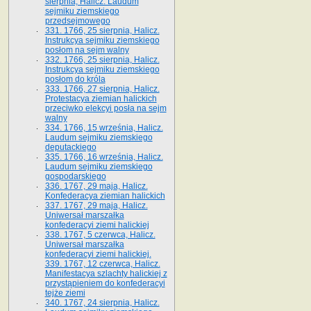
sierpnia, Halicz. Laudum
sejmiku ziemskiego
przedsejmowego
331. 1766, 25 sierpnia, Halicz.
Instrukcya sejmiku ziemskiego
posłom na sejm walny
332. 1766, 25 sierpnia, Halicz.
Instrukcya sejmiku ziemskiego
posłom do króla
333. 1766, 27 sierpnia, Halicz.
Protestacya ziemian halickich
przeciwko elekcyi posła na sejm
walny
334. 1766, 15 września, Halicz.
Laudum sejmiku ziemskiego
deputackiego
335. 1766, 16 września, Halicz.
Laudum sejmiku ziemskiego
gospodarskiego
336. 1767, 29 maja, Halicz.
Konfederacya ziemian halickich
337. 1767, 29 maja, Halicz.
Uniwersał marszałka
konfederacyi ziemi halickiej
338. 1767, 5 czerwca, Halicz.
Uniwersał marszałka
konfederacyi ziemi halickiej.
339. 1767, 12 czerwca, Halicz.
Manifestacya szlachty halickiej z
przystąpieniem do konfederacyi
tejże ziemi
340. 1767, 24 sierpnia, Halicz.