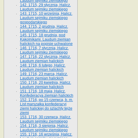
Laudum sejmiku ziemskiego
142. 1715, 29 stycznia, Halicz.
Laudum sejmiku ziemskiego
143. 1715, 10 września, Halicz.
Laudum sejmiku ziemskiego
gospodarskiego
144. 1715, 2 grudnia, Halicz.
Laudum sejmiku ziemskiego
145. 1715, 18 grudnia, pod
Kąkolnikami. Laudum ziemian
halickich na popisie uchwalone
146. 1716, 7 stycznia, Halicz.
Laudum sejmiku ziemskiego
147. 1716, 22 stycznia, Halicz.
Laudum ziemian halickich
148. 1716, 6 lutego, Halicz.
Laudum ziemian halickich
149. 1716, 23 marca, Halicz.
Laudum ziemian halickich
150. 1716, 20 kwietnia, Halicz.
Laudum ziemian halickich
151. 1716, 18 maja, Halicz.
Konfederacya ziemian halickich
152. 1716, po 15 czerwca, b. m.
List marszałka konfederacyi
ziemi halickiej do szlachty tejże
ziemi
153. 1716, 30 czerwca, Halicz.
Laudum sejmiku ziemskiego
154. 1716, 3 sierpnia, Halicz.
Laudum sejmiku ziemskiego
155. 1716, 16 września, Halicz.