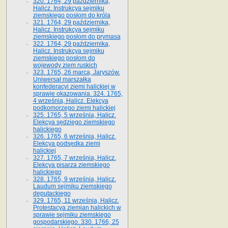
320. 1764, 29 października,
Halicz. Instrukcya sejmiku
ziemskiego posłom do króla
321. 1764, 29 października,
Halicz. Instrukcya sejmiku
ziemskiego posłom do prymasa
322. 1764, 29 października,
Halicz. Instrukcya sejmiku
ziemskiego posłom do
wojewody ziem ruskich
323. 1765, 26 marca, Jaryszów.
Uniwersał marszałka
konfederacyi ziemi halickiej w
sprawie okazowania. 324. 1765,
4 września, Halicz. Elekcya
podkomorzego ziemi halickiej
325. 1765, 5 września, Halicz.
Elekcya sędziego ziemskiego
halickiego
326. 1765, 6 września, Halicz.
Elekcya podsędka ziemi
halickiej
327. 1765, 7 września, Halicz.
Elekcya pisarza ziemskiego
halickiego
328. 1765, 9 września, Halicz.
Laudum sejmiku ziemskiego
deputackiego
329. 1765, 11 września, Halicz.
Protestacya ziemian halickich w
sprawie sejmiku ziemskiego
gospodarskiego. 330. 1766, 25