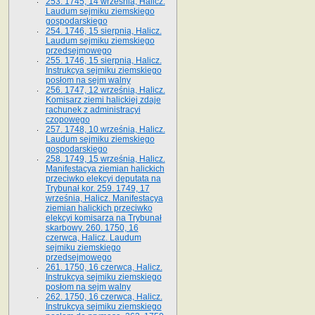
253. 1745, 14 września, Halicz.
Laudum sejmiku ziemskiego
gospodarskiego
254. 1746, 15 sierpnia, Halicz.
Laudum sejmiku ziemskiego
przedsejmowego
255. 1746, 15 sierpnia, Halicz.
Instrukcya sejmiku ziemskiego
posłom na sejm walny
256. 1747, 12 września, Halicz.
Komisarz ziemi halickiej zdaje
rachunek z administracyi
czopowego
257. 1748, 10 września, Halicz.
Laudum sejmiku ziemskiego
gospodarskiego
258. 1749, 15 września, Halicz.
Manifestacya ziemian halickich
przeciwko elekcyi deputata na
Trybunał kor. 259. 1749, 17
września, Halicz. Manifestacya
ziemian halickich przeciwko
elekcyi komisarza na Trybunał
skarbowy. 260. 1750, 16
czerwca, Halicz. Laudum
sejmiku ziemskiego
przedsejmowego
261. 1750, 16 czerwca, Halicz.
Instrukcya sejmiku ziemskiego
posłom na sejm walny
262. 1750, 16 czerwca, Halicz.
Instrukcya sejmiku ziemskiego