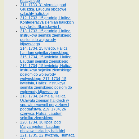
relacyjnego
211. 1733, 31 sierpnia, pod
Gruszką. Laudum obozowe
szlachty halickiej
212. 1733, 15 grudnia, Halicz.
Konfederacya ziemian halickich
przy królu Stanisławie I .
213. 1733, 15 grudnia, Halicz.
Instrukcya sejmiku ziemskiego
posłom do wojewody
kijowskiego
214. 1734, 25 lutego, Halicz.
Laudum sejmiku ziemskiego.
215. 1734, 15 kwietnia, Halicz.
Laudum sejmiku ziemskiego
216. 1734, 15 kwietnia, Halicz.
Instrukcya sejmiku ziemskiego
posłom do wojewody
wołyńskiego. 217. 1734, 15
kwietnia, Halicz. Instrukcya
sejmiku ziemskiego posłom do
wojewody kijowskiego
218. 1734, 24 maja, Halicz.
Uchwała ziemian halickich w
sprawie swawoli opryszków i
poddaństwa. 219. 1734, 26
czerwca, Halicz. Laudum
sejmiku ziemskiego
220. 1734, 30 lipca, pod
Maryampolem. Laudum
obozowe szlachty halickiej
221. 1735, 22 stycznia, Tłumacz.