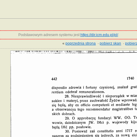
Podstawowym adresem systemu jest
https://dir.icm.edu.pl/pl/
.
«
poprzednia strona
·
pobierz skan
·
pobierz