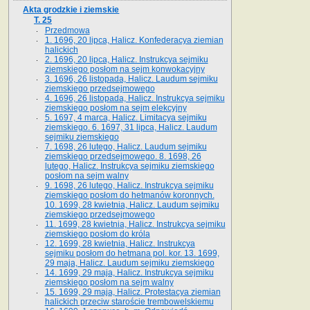
Akta grodzkie i ziemskie
T. 25
Przedmowa
1. 1696, 20 lipca, Halicz. Konfederacya ziemian
halickich
2. 1696, 20 lipca, Halicz. Instrukcya sejmiku
ziemskiego posłom na sejm konwokacyjny
3. 1696, 26 listopada, Halicz. Laudum sejmiku
ziemskiego przedsejmowego
4. 1696, 26 listopada, Halicz. Instrukcya sejmiku
ziemskiego posłom na sejm elekcyjny
5. 1697, 4 marca, Halicz. Limitacya sejmiku
ziemskiego. 6. 1697, 31 lipca, Halicz. Laudum
sejmiku ziemskiego
7. 1698, 26 lutego, Halicz. Laudum sejmiku
ziemskiego przedsejmowego. 8. 1698, 26
lutego, Halicz. Instrukcya sejmiku ziemskiego
posłom na sejm walny
9. 1698, 26 lutego, Halicz. Instrukcya sejmiku
ziemskiego posłom do hetmanów koronnych.
10. 1699, 28 kwietnia, Halicz. Laudum sejmiku
ziemskiego przedsejmowego
11. 1699, 28 kwietnia, Halicz. Instrukcya sejmiku
ziemskiego posłom do króla
12. 1699, 28 kwietnia, Halicz. Instrukcya
sejmiku posłom do hetmana pol. kor. 13. 1699,
29 maja, Halicz. Laudum sejmiku ziemskiego
14. 1699, 29 maja, Halicz. Instrukcya sejmiku
ziemskiego posłom na sejm walny
15. 1699, 29 maja, Halicz. Protestacya ziemian
halickich przeciw staroście trembowelskiemu