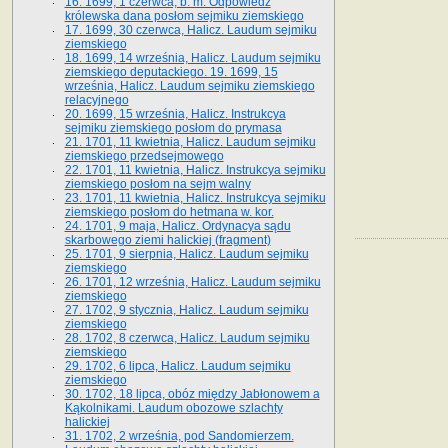
16. 1699, 1 czerwca, b. m. Odpowiedź
królewska dana posłom sejmiku ziemskiego
17. 1699, 30 czerwca, Halicz. Laudum sejmiku
ziemskiego
18. 1699, 14 września, Halicz. Laudum sejmiku
ziemskiego deputackiego. 19. 1699, 15
września, Halicz. Laudum sejmiku ziemskiego
relacyjnego
20. 1699, 15 września, Halicz. Instrukcya
sejmiku ziemskiego posłom do prymasa
21. 1701, 11 kwietnia, Halicz. Laudum sejmiku
ziemskiego przedsejmowego
22. 1701, 11 kwietnia, Halicz. Instrukcya sejmiku
ziemskiego posłom na sejm walny
23. 1701, 11 kwietnia, Halicz. Instrukcya sejmiku
ziemskiego posłom do hetmana w. kor.
24. 1701, 9 maja, Halicz. Ordynacya sądu
skarbowego ziemi halickiej (fragment)
25. 1701, 9 sierpnia, Halicz. Laudum sejmiku
ziemskiego
26. 1701, 12 września, Halicz. Laudum sejmiku
ziemskiego
27. 1702, 9 stycznia, Halicz. Laudum sejmiku
ziemskiego
28. 1702, 8 czerwca, Halicz. Laudum sejmiku
ziemskiego
29. 1702, 6 lipca, Halicz. Laudum sejmiku
ziemskiego
30. 1702, 18 lipca, obóz między Jabłonowem a
Kąkolnikami. Laudum obozowe szlachty
halickiej
31. 1702, 2 września, pod Sandomierzem.