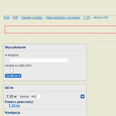
ICM
›
DIR
›
Zasoby polskie
›
Akta grodzkie i ziemskie
›
T. 25
› strona 442
Wyszukiwanie
w książce
szukaj w całej serii
Idź do
strona:
Pobierz pełen tekst
T. 25.txt
Nawigacja