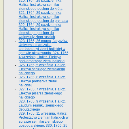
320. 1764, 29 października,
Halicz. Instrukcya sejmiku
ziemskiego posłom do króla
321. 1764, 29 października,
Halicz. Instrukcya sejmiku
ziemskiego posłom do prymasa
322. 1764, 29 października,
Halicz. Instrukcya sejmiku
ziemskiego posłom do
wojewody ziem ruskich
323. 1765, 26 marca, Jaryszów.
Uniwersał marszałka
konfederacyi ziemi halickiej w
sprawie okazowania. 324. 1765,
4 września, Halicz. Elekcya
podkomorzego ziemi halickiej
325. 1765, 5 września, Halicz.
Elekcya sędziego ziemskiego
halickiego
326. 1765, 6 września, Halicz.
Elekcya podsędka ziemi
halickiej
327. 1765, 7 września, Halicz.
Elekcya pisarza ziemskiego
halickiego
328. 1765, 9 września, Halicz.
Laudum sejmiku ziemskiego
deputackiego
329. 1765, 11 września, Halicz.
Protestacya ziemian halickich w
sprawie sejmiku ziemskiego
gospodarskiego. 330. 1766, 25