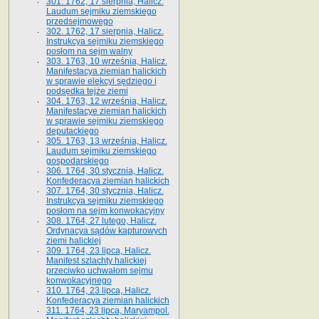
301. 1762, 17 sierpnia, Halicz.
Laudum sejmiku ziemskiego
przedsejmowego
302. 1762, 17 sierpnia, Halicz.
Instrukcya sejmiku ziemskiego
posłom na sejm walny
303. 1763, 10 września, Halicz.
Manifestacya ziemian halickich
w sprawie elekcyi sędziego i
podsędka tejże ziemi
304. 1763, 12 września, Halicz.
Manifestacye ziemian halickich
w sprawie sejmiku ziemskiego
deputackiego
305. 1763, 13 września, Halicz.
Laudum sejmiku ziemskiego
gospodarskiego
306. 1764, 30 stycznia, Halicz.
Konfederacya ziemian halickich
307. 1764, 30 stycznia, Halicz.
Instrukcya sejmiku ziemskiego
posłom na sejm konwokacyjny
308. 1764, 27 lutego, Halicz.
Ordynacya sądów kapturowych
ziemi halickiej
309. 1764, 23 lipca, Halicz.
Manifest szlachty halickiej
przeciwko uchwałom sejmu
konwokacyjnego
310. 1764, 23 lipca, Halicz.
Konfederacya ziemian halickich
311. 1764, 23 lipca, Maryampol.