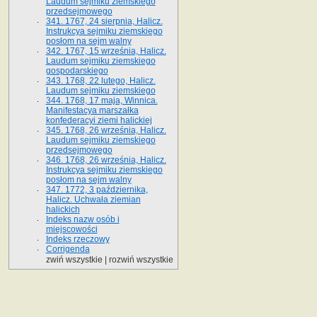
Laudum sejmiku ziemskiego
przedsejmowego
341. 1767, 24 sierpnia, Halicz.
Instrukcya sejmiku ziemskiego
posłom na sejm walny
342. 1767, 15 września, Halicz.
Laudum sejmiku ziemskiego
gospodarskiego
343. 1768, 22 lutego, Halicz.
Laudum sejmiku ziemskiego
344. 1768, 17 maja, Winnica.
Manifestacya marszałka
konfederacyi ziemi halickiej
345. 1768, 26 września, Halicz.
Laudum sejmiku ziemskiego
przedsejmowego
346. 1768, 26 września, Halicz.
Instrukcya sejmiku ziemskiego
posłom na sejm walny
347. 1772, 3 października,
Halicz. Uchwała ziemian
halickich
Indeks nazw osób i
miejscowości
Indeks rzeczowy
Corrigenda
zwiń wszystkie
|
rozwiń wszystkie