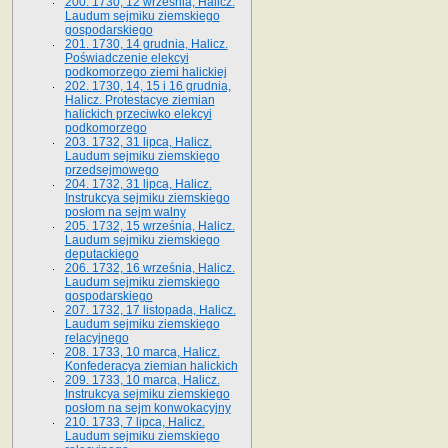
200. 1730, 12 września, Halicz.
Laudum sejmiku ziemskiego
gospodarskiego
201. 1730, 14 grudnia, Halicz.
Poświadczenie elekcyi
podkomorzego ziemi halickiej
202. 1730, 14, 15 i 16 grudnia,
Halicz. Protestacye ziemian
halickich przeciwko elekcyi
podkomorzego
203. 1732, 31 lipca, Halicz.
Laudum sejmiku ziemskiego
przedsejmowego
204. 1732, 31 lipca, Halicz.
Instrukcya sejmiku ziemskiego
posłom na sejm walny
205. 1732, 15 września, Halicz.
Laudum sejmiku ziemskiego
deputackiego
206. 1732, 16 września, Halicz.
Laudum sejmiku ziemskiego
gospodarskiego
207. 1732, 17 listopada, Halicz.
Laudum sejmiku ziemskiego
relacyjnego
208. 1733, 10 marca, Halicz.
Konfederacya ziemian halickich­
209. 1733, 10 marca, Halicz.
Instrukcya sejmiku ziemskiego
posłom na sejm konwokacyjny
210. 1733, 7 lipca, Halicz.
Laudum sejmiku ziemskiego