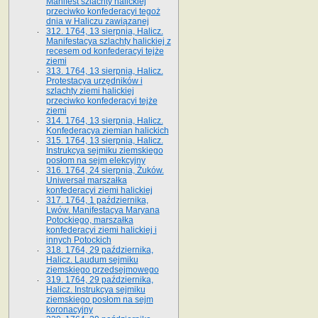
Manifest szlachty halickiej
przeciwko konfederacyi tegoż
dnia w Haliczu zawiązanej
312. 1764, 13 sierpnia, Halicz.
Manifestacya szlachty halickiej z
recesem od konfederacyi tejże
ziemi
313. 1764, 13 sierpnia, Halicz.
Protestacya urzędników i
szlachty ziemi halickiej
przeciwko konfederacyi tejże
ziemi
314. 1764, 13 sierpnia, Halicz.
Konfederacya ziemian halickich
315. 1764, 13 sierpnia, Halicz.
Instrukcya sejmiku ziemskiego
posłom na sejm elekcyjny
316. 1764, 24 sierpnia, Żuków.
Uniwersał marszałka
konfederacyi ziemi halickiej
317. 1764, 1 października,
Lwów. Manifestacya Maryana
Potockiego, marszałka
konfederacyi ziemi halickiej i
innych Potockich
318. 1764, 29 października,
Halicz. Laudum sejmiku
ziemskiego przedsejmowego
319. 1764, 29 października,
Halicz. Instrukcya sejmiku
ziemskiego posłom na sejm
koronacyjny