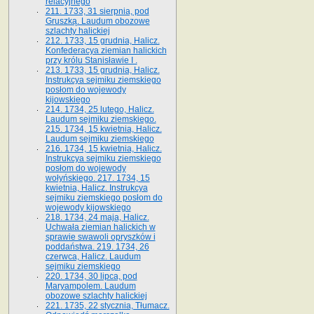
relacyjnego
211. 1733, 31 sierpnia, pod
Gruszką. Laudum obozowe
szlachty halickiej
212. 1733, 15 grudnia, Halicz.
Konfederacya ziemian halickich
przy królu Stanisławie I .
213. 1733, 15 grudnia, Halicz.
Instrukcya sejmiku ziemskiego
posłom do wojewody
kijowskiego
214. 1734, 25 lutego, Halicz.
Laudum sejmiku ziemskiego.
215. 1734, 15 kwietnia, Halicz.
Laudum sejmiku ziemskiego
216. 1734, 15 kwietnia, Halicz.
Instrukcya sejmiku ziemskiego
posłom do wojewody
wołyńskiego. 217. 1734, 15
kwietnia, Halicz. Instrukcya
sejmiku ziemskiego posłom do
wojewody kijowskiego
218. 1734, 24 maja, Halicz.
Uchwała ziemian halickich w
sprawie swawoli opryszków i
poddaństwa. 219. 1734, 26
czerwca, Halicz. Laudum
sejmiku ziemskiego
220. 1734, 30 lipca, pod
Maryampolem. Laudum
obozowe szlachty halickiej
221. 1735, 22 stycznia, Tłumacz.