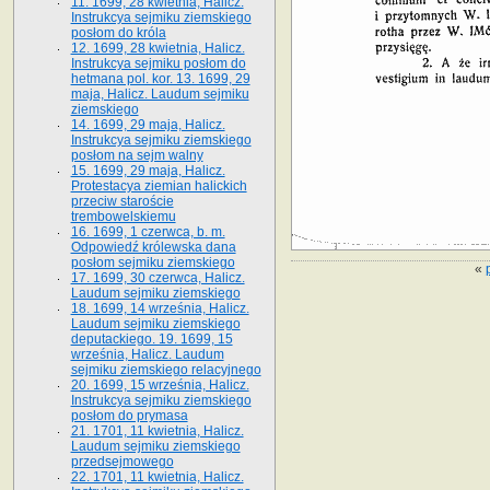
11. 1699, 28 kwietnia, Halicz.
Instrukcya sejmiku ziemskiego
posłom do króla
12. 1699, 28 kwietnia, Halicz.
Instrukcya sejmiku posłom do
hetmana pol. kor. 13. 1699, 29
maja, Halicz. Laudum sejmiku
ziemskiego
14. 1699, 29 maja, Halicz.
Instrukcya sejmiku ziemskiego
posłom na sejm walny
15. 1699, 29 maja, Halicz.
Protestacya ziemian halickich
przeciw staroście
trembowelskiemu
16. 1699, 1 czerwca, b. m.
Odpowiedź królewska dana
posłom sejmiku ziemskiego
«
17. 1699, 30 czerwca, Halicz.
Laudum sejmiku ziemskiego
18. 1699, 14 września, Halicz.
Laudum sejmiku ziemskiego
deputackiego. 19. 1699, 15
września, Halicz. Laudum
sejmiku ziemskiego relacyjnego
20. 1699, 15 września, Halicz.
Instrukcya sejmiku ziemskiego
posłom do prymasa
21. 1701, 11 kwietnia, Halicz.
Laudum sejmiku ziemskiego
przedsejmowego
22. 1701, 11 kwietnia, Halicz.