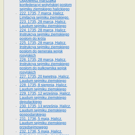
Odpowiedź marszałka
konfederacyi wołyńskiej posłom
sejmiku ziemskiego halickiego
222. 1735, 7 marca, Halicz.
Limitacya sejmiku ziemskiego.
223. 1735, 28 marca, Halicz.
Laudum sejmiku ziemskiego
224. 1735, 28 marca, Halicz.
Instrukcya sejmiku ziemskiego
posłom do króla
225. 1735, 28 marca, Halicz.
Instrukcya sejmiku ziemskiego
posłom do generała wojsk
rosyjskich
226. 1735, 28 marca, Halicz.
Instrukcya sejmiku ziemskiego
posłom do pułkownika wojsk
rosyjskich
227. 1735, 20 kwietnia, Halicz.
Laudum sejmiku ziemskiego
228. 1735, 8 sierpnia, Halicz.
Laudum sejmiku ziemskiego
229. 1735, 12 września, Halicz.
Laudum sejmiku ziemskiego
deputackiego
230. 1735, 13 września, Halicz.
Laudum sejmiku ziemskiego
gospodarskiego
231. 1736, 5 maja, Halicz.
Laudum sejmiku ziemskiego
przedsejmowego
232. 1736, 5 maja, Halicz.