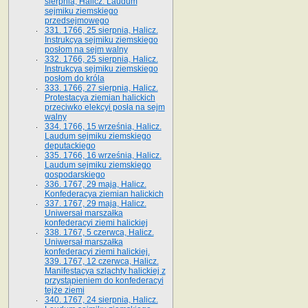
sierpnia, Halicz. Laudum
sejmiku ziemskiego
przedsejmowego
331. 1766, 25 sierpnia, Halicz.
Instrukcya sejmiku ziemskiego
posłom na sejm walny
332. 1766, 25 sierpnia, Halicz.
Instrukcya sejmiku ziemskiego
posłom do króla
333. 1766, 27 sierpnia, Halicz.
Protestacya ziemian halickich
przeciwko elekcyi posła na sejm
walny
334. 1766, 15 września, Halicz.
Laudum sejmiku ziemskiego
deputackiego
335. 1766, 16 września, Halicz.
Laudum sejmiku ziemskiego
gospodarskiego
336. 1767, 29 maja, Halicz.
Konfederacya ziemian halickich
337. 1767, 29 maja, Halicz.
Uniwersał marszałka
konfederacyi ziemi halickiej
338. 1767, 5 czerwca, Halicz.
Uniwersał marszałka
konfederacyi ziemi halickiej.
339. 1767, 12 czerwca, Halicz.
Manifestacya szlachty halickiej z
przystąpieniem do konfederacyi
tejże ziemi
340. 1767, 24 sierpnia, Halicz.