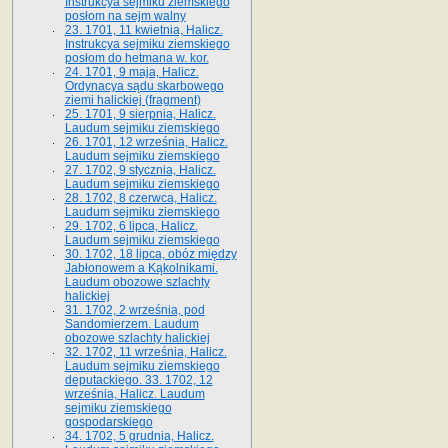
Instrukcya sejmiku ziemskiego
posłom na sejm walny
23. 1701, 11 kwietnia, Halicz.
Instrukcya sejmiku ziemskiego
posłom do hetmana w. kor.
24. 1701, 9 maja, Halicz.
Ordynacya sądu skarbowego
ziemi halickiej (fragment)
25. 1701, 9 sierpnia, Halicz.
Laudum sejmiku ziemskiego
26. 1701, 12 września, Halicz.
Laudum sejmiku ziemskiego
27. 1702, 9 stycznia, Halicz.
Laudum sejmiku ziemskiego
28. 1702, 8 czerwca, Halicz.
Laudum sejmiku ziemskiego
29. 1702, 6 lipca, Halicz.
Laudum sejmiku ziemskiego
30. 1702, 18 lipca, obóz między
Jabłonowem a Kąkolnikami.
Laudum obozowe szlachty
halickiej
31. 1702, 2 września, pod
Sandomierzem. Laudum
obozowe szlachty halickiej
32. 1702, 11 września, Halicz.
Laudum sejmiku ziemskiego
deputackiego. 33. 1702, 12
września, Halicz. Laudum
sejmiku ziemskiego
gospodarskiego
34. 1702, 5 grudnia, Halicz.