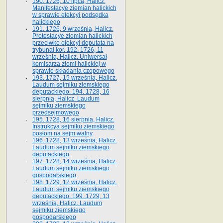
190. 1726, 10 lipca, Halicz.
Manifestacye ziemian halickich
w sprawie elekcyi podsędka
halickiego
191. 1726, 9 września, Halicz.
Protestacye ziemian halickich
przeciwko elekcyi deputata na
trybunał kor. 192. 1726, 11
września, Halicz. Uniwersał
komisarza ziemi halickiej w
sprawie składania czopowego
193. 1727, 15 września, Halicz.
Laudum sejmiku ziemskiego
deputackiego. 194. 1728, 16
sierpnia, Halicz. Laudum
sejmiku ziemskiego
przedsejmowego
195. 1728, 16 sierpnia, Halicz.
Instrukcya sejmiku ziemskiego
posłom na sejm walny
196. 1728, 13 września, Halicz.
Laudum sejmiku ziemskiego
deputackiego
197. 1728, 14 września, Halicz.
Laudum sejmiku ziemskiego
gospodarskiego
198. 1729, 12 września, Halicz.
Laudum sejmiku ziemskiego
deputackiego. 199. 1729, 13
września, Halicz. Laudum
sejmiku ziemskiego
gospodarskiego