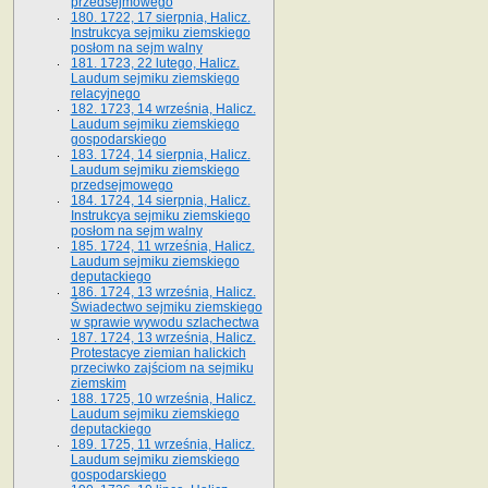
przedsejmowego
180. 1722, 17 sierpnia, Halicz.
Instrukcya sejmiku ziemskiego
posłom na sejm walny
181. 1723, 22 lutego, Halicz.
Laudum sejmiku ziemskiego
relacyjnego
182. 1723, 14 września, Halicz.
Laudum sejmiku ziemskiego
gospodarskiego
183. 1724, 14 sierpnia, Halicz.
Laudum sejmiku ziemskiego
przedsejmowego
184. 1724, 14 sierpnia, Halicz.
Instrukcya sejmiku ziemskiego
posłom na sejm walny
185. 1724, 11 września, Halicz.
Laudum sejmiku ziemskiego
deputackiego
186. 1724, 13 września, Halicz.
Świadectwo sejmiku ziemskiego
w sprawie wywodu szlachectwa
187. 1724, 13 września, Halicz.
Protestacye ziemian halickich
przeciwko zajściom na sejmiku
ziemskim
188. 1725, 10 września, Halicz.
Laudum sejmiku ziemskiego
deputackiego
189. 1725, 11 września, Halicz.
Laudum sejmiku ziemskiego
gospodarskiego