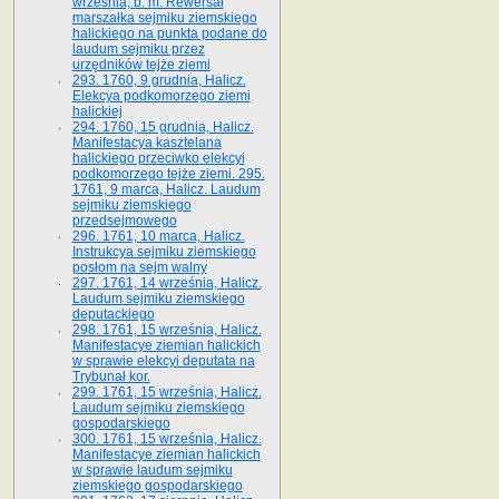
września, b. m. Rewersał
marszałka sejmiku ziemskiego
halickiego na punkta podane do
laudum sejmiku przez
urzędników tejże ziemi
293. 1760, 9 grudnia, Halicz.
Elekcya podkomorzego ziemi
halickiej
294. 1760, 15 grudnia, Halicz.
Manifestacya kasztelana
halickiego przeciwko elekcyi
podkomorzego tejże ziemi. 295.
1761, 9 marca, Halicz. Laudum
sejmiku ziemskiego
przedsejmowego
296. 1761, 10 marca, Halicz.
Instrukcya sejmiku ziemskiego
posłom na sejm walny
297. 1761, 14 września, Halicz.
Laudum sejmiku ziemskiego
deputackiego
298. 1761, 15 września, Halicz.
Manifestacye ziemian halickich
w sprawie elekcyi deputata na
Trybunał kor.
299. 1761, 15 września, Halicz.
Laudum sejmiku ziemskiego
gospodarskiego
300. 1761, 15 września, Halicz.
Manifestacye ziemian halickich
w sprawie laudum sejmiku
ziemskiego gospodarskiego