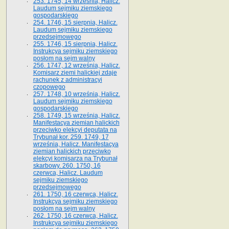
253. 1745, 14 września, Halicz.
Laudum sejmiku ziemskiego
gospodarskiego
254. 1746, 15 sierpnia, Halicz.
Laudum sejmiku ziemskiego
przedsejmowego
255. 1746, 15 sierpnia, Halicz.
Instrukcya sejmiku ziemskiego
posłom na sejm walny
256. 1747, 12 września, Halicz.
Komisarz ziemi halickiej zdaje
rachunek z administracyi
czopowego
257. 1748, 10 września, Halicz.
Laudum sejmiku ziemskiego
gospodarskiego
258. 1749, 15 września, Halicz.
Manifestacya ziemian halickich
przeciwko elekcyi deputata na
Trybunał kor. 259. 1749, 17
września, Halicz. Manifestacya
ziemian halickich przeciwko
elekcyi komisarza na Trybunał
skarbowy. 260. 1750, 16
czerwca, Halicz. Laudum
sejmiku ziemskiego
przedsejmowego
261. 1750, 16 czerwca, Halicz.
Instrukcya sejmiku ziemskiego
posłom na sejm walny
262. 1750, 16 czerwca, Halicz.
Instrukcya sejmiku ziemskiego