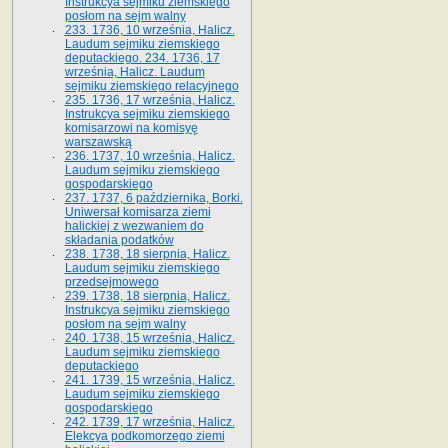
Instrukcya sejmiku ziemskiego
posłom na sejm walny
233. 1736, 10 września, Halicz.
Laudum sejmiku ziemskiego
deputackiego. 234. 1736, 17
września, Halicz. Laudum
sejmiku ziemskiego relacyjnego
235. 1736, 17 września, Halicz.
Instrukcya sejmiku ziemskiego
komisarzowi na komisyę
warszawską
236. 1737, 10 września, Halicz.
Laudum sejmiku ziemskiego
gospodarskiego
237. 1737, 6 października, Borki.
Uniwersał komisarza ziemi
halickiej z wezwaniem do
składania podatków
238. 1738, 18 sierpnia, Halicz.
Laudum sejmiku ziemskiego
przedsejmowego
239. 1738, 18 sierpnia, Halicz.
Instrukcya sejmiku ziemskiego
posłom na sejm walny
240. 1738, 15 września, Halicz.
Laudum sejmiku ziemskiego
deputackiego
241. 1739, 15 września, Halicz.
Laudum sejmiku ziemskiego
gospodarskiego
242. 1739, 17 września, Halicz.
Elekcya podkomorzego ziemi