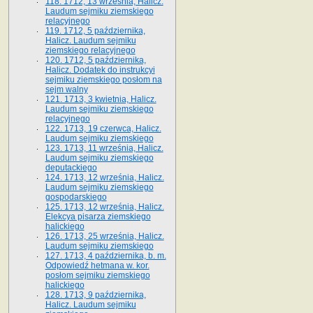
118. 1712, 13 września, Halicz.
Laudum sejmiku ziemskiego
relacyjnego
119. 1712, 5 października,
Halicz. Laudum sejmiku
ziemskiego relacyjnego
120. 1712, 5 października,
Halicz. Dodatek do instrukcyi
sejmiku ziemskiego posłom na
sejm walny
121. 1713, 3 kwietnia, Halicz.
Laudum sejmiku ziemskiego
relacyjnego
122. 1713, 19 czerwca, Halicz.
Laudum sejmiku ziemskiego
123. 1713, 11 września, Halicz.
Laudum sejmiku ziemskiego
deputackiego
124. 1713, 12 września, Halicz.
Laudum sejmiku ziemskiego
gospodarskiego
125. 1713, 12 września, Halicz.
Elekcya pisarza ziemskiego
halickiego
126. 1713, 25 września, Halicz.
Laudum sejmiku ziemskiego
127. 1713, 4 października, b. m.
Odpowiedź hetmana w. kor.
posłom sejmiku ziemskiego
halickiego
128. 1713, 9 października,
Halicz. Laudum sejmiku