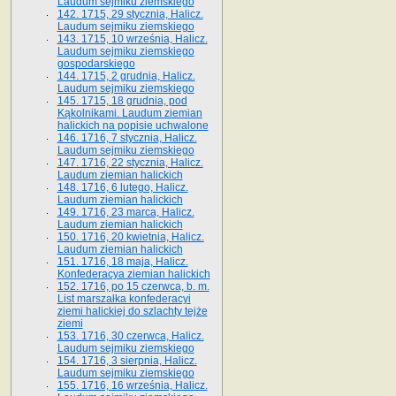
Laudum sejmiku ziemskiego
142. 1715, 29 stycznia, Halicz.
Laudum sejmiku ziemskiego
143. 1715, 10 września, Halicz.
Laudum sejmiku ziemskiego
gospodarskiego
144. 1715, 2 grudnia, Halicz.
Laudum sejmiku ziemskiego
145. 1715, 18 grudnia, pod
Kąkolnikami. Laudum ziemian
halickich na popisie uchwalone
146. 1716, 7 stycznia, Halicz.
Laudum sejmiku ziemskiego
147. 1716, 22 stycznia, Halicz.
Laudum ziemian halickich
148. 1716, 6 lutego, Halicz.
Laudum ziemian halickich
149. 1716, 23 marca, Halicz.
Laudum ziemian halickich
150. 1716, 20 kwietnia, Halicz.
Laudum ziemian halickich
151. 1716, 18 maja, Halicz.
Konfederacya ziemian halickich
152. 1716, po 15 czerwca, b. m.
List marszałka konfederacyi
ziemi halickiej do szlachty tejże
ziemi
153. 1716, 30 czerwca, Halicz.
Laudum sejmiku ziemskiego
154. 1716, 3 sierpnia, Halicz.
Laudum sejmiku ziemskiego
155. 1716, 16 września, Halicz.