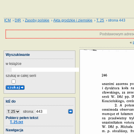
ICM
›
DIR
›
Zasoby polskie
›
Akta grodzkie i ziemskie
›
T. 25
› strona 443
Podstawowym adrese
«
Wyszukiwanie
w książce
szukaj w całej serii
Idź do
strona:
Pobierz pełen tekst
T. 25.txt
Nawigacja