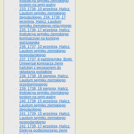
Instrukcya sejmiku ziemskiego
posłom na sejm walny
233. 1736, 10 września, Halicz.
Laudum sejmiku ziemskiego
deputackiego. 234. 1736, 17
września, Halicz. Laudum
sejmiku ziemskiego relacyjnego
235. 1736, 17 września, Halicz.
Instrukcya sejmiku ziemskiego
komisarzowi na komisyę
warszawską
236. 1737, 10 września, Halicz.
Laudum sejmiku ziemskiego
gospodarskiego
237. 1737, 6 października, Borki.
Uniwersał komisarza ziemi
halickiej z wezwaniem do
składania podatków
238. 1738, 18 sierpnia, Halicz.
Laudum sejmiku ziemskiego
przedsejmowego
239. 1738, 18 sierpnia, Halicz.
Instrukcya sejmiku ziemskiego
posłom na sejm walny
240. 1738, 15 września, Halicz.
Laudum sejmiku ziemskiego
deputackiego
241. 1739, 15 września, Halicz.
Laudum sejmiku ziemskiego
gospodarskiego
242. 1739, 17 września, Halicz.
Elekcya podkomorzego ziemi