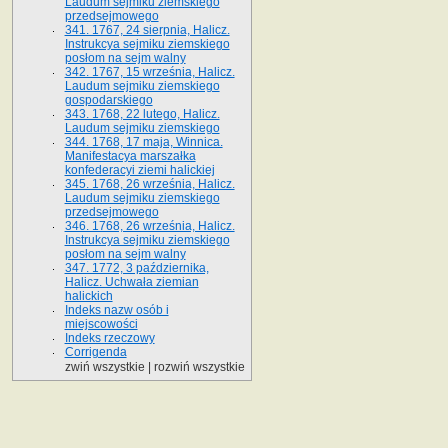
Laudum sejmiku ziemskiego
przedsejmowego
341. 1767, 24 sierpnia, Halicz.
Instrukcya sejmiku ziemskiego
posłom na sejm walny
342. 1767, 15 września, Halicz.
Laudum sejmiku ziemskiego
gospodarskiego
343. 1768, 22 lutego, Halicz.
Laudum sejmiku ziemskiego
344. 1768, 17 maja, Winnica.
Manifestacya marszałka
konfederacyi ziemi halickiej
345. 1768, 26 września, Halicz.
Laudum sejmiku ziemskiego
przedsejmowego
346. 1768, 26 września, Halicz.
Instrukcya sejmiku ziemskiego
posłom na sejm walny
347. 1772, 3 października,
Halicz. Uchwała ziemian
halickich
Indeks nazw osób i
miejscowości
Indeks rzeczowy
Corrigenda
zwiń wszystkie
|
rozwiń wszystkie