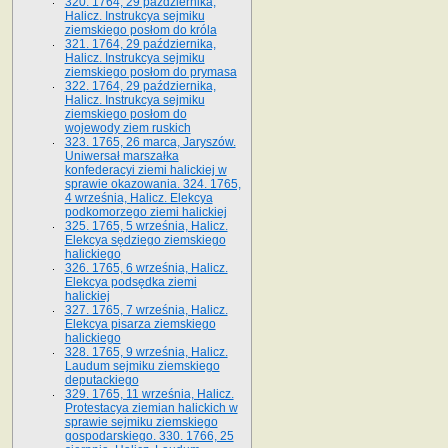
320. 1764, 29 października,
Halicz. Instrukcya sejmiku
ziemskiego posłom do króla
321. 1764, 29 października,
Halicz. Instrukcya sejmiku
ziemskiego posłom do prymasa
322. 1764, 29 października,
Halicz. Instrukcya sejmiku
ziemskiego posłom do
wojewody ziem ruskich
323. 1765, 26 marca, Jaryszów.
Uniwersał marszałka
konfederacyi ziemi halickiej w
sprawie okazowania. 324. 1765,
4 września, Halicz. Elekcya
podkomorzego ziemi halickiej
325. 1765, 5 września, Halicz.
Elekcya sędziego ziemskiego
halickiego
326. 1765, 6 września, Halicz.
Elekcya podsędka ziemi
halickiej
327. 1765, 7 września, Halicz.
Elekcya pisarza ziemskiego
halickiego
328. 1765, 9 września, Halicz.
Laudum sejmiku ziemskiego
deputackiego
329. 1765, 11 września, Halicz.
Protestacya ziemian halickich w
sprawie sejmiku ziemskiego
gospodarskiego. 330. 1766, 25