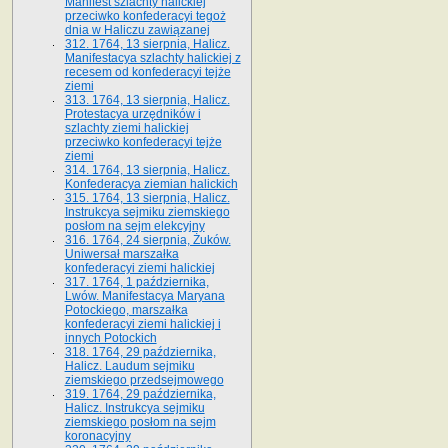
Manifest szlachty halickiej
przeciwko konfederacyi tegoż
dnia w Haliczu zawiązanej
312. 1764, 13 sierpnia, Halicz.
Manifestacya szlachty halickiej z
recesem od konfederacyi tejże
ziemi
313. 1764, 13 sierpnia, Halicz.
Protestacya urzędników i
szlachty ziemi halickiej
przeciwko konfederacyi tejże
ziemi
314. 1764, 13 sierpnia, Halicz.
Konfederacya ziemian halickich
315. 1764, 13 sierpnia, Halicz.
Instrukcya sejmiku ziemskiego
posłom na sejm elekcyjny
316. 1764, 24 sierpnia, Żuków.
Uniwersał marszałka
konfederacyi ziemi halickiej
317. 1764, 1 października,
Lwów. Manifestacya Maryana
Potockiego, marszałka
konfederacyi ziemi halickiej i
innych Potockich
318. 1764, 29 października,
Halicz. Laudum sejmiku
ziemskiego przedsejmowego
319. 1764, 29 października,
Halicz. Instrukcya sejmiku
ziemskiego posłom na sejm
koronacyjny