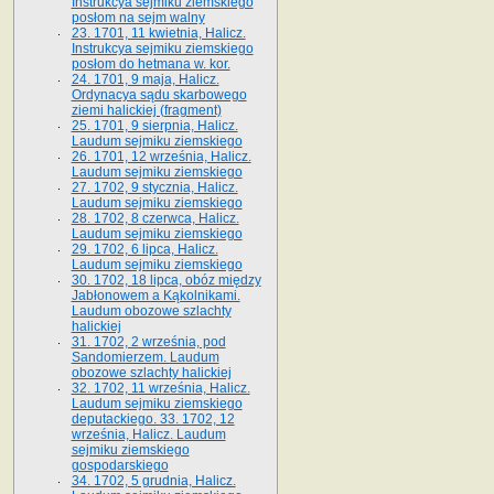
Instrukcya sejmiku ziemskiego
posłom na sejm walny
23. 1701, 11 kwietnia, Halicz.
Instrukcya sejmiku ziemskiego
posłom do hetmana w. kor.
24. 1701, 9 maja, Halicz.
Ordynacya sądu skarbowego
ziemi halickiej (fragment)
25. 1701, 9 sierpnia, Halicz.
Laudum sejmiku ziemskiego
26. 1701, 12 września, Halicz.
Laudum sejmiku ziemskiego
27. 1702, 9 stycznia, Halicz.
Laudum sejmiku ziemskiego
28. 1702, 8 czerwca, Halicz.
Laudum sejmiku ziemskiego
29. 1702, 6 lipca, Halicz.
Laudum sejmiku ziemskiego
30. 1702, 18 lipca, obóz między
Jabłonowem a Kąkolnikami.
Laudum obozowe szlachty
halickiej
31. 1702, 2 września, pod
Sandomierzem. Laudum
obozowe szlachty halickiej
32. 1702, 11 września, Halicz.
Laudum sejmiku ziemskiego
deputackiego. 33. 1702, 12
września, Halicz. Laudum
sejmiku ziemskiego
gospodarskiego
34. 1702, 5 grudnia, Halicz.