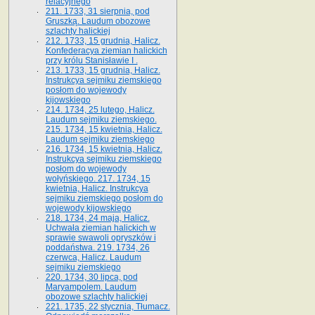
relacyjnego
211. 1733, 31 sierpnia, pod
Gruszką. Laudum obozowe
szlachty halickiej
212. 1733, 15 grudnia, Halicz.
Konfederacya ziemian halickich
przy królu Stanisławie I .
213. 1733, 15 grudnia, Halicz.
Instrukcya sejmiku ziemskiego
posłom do wojewody
kijowskiego
214. 1734, 25 lutego, Halicz.
Laudum sejmiku ziemskiego.
215. 1734, 15 kwietnia, Halicz.
Laudum sejmiku ziemskiego
216. 1734, 15 kwietnia, Halicz.
Instrukcya sejmiku ziemskiego
posłom do wojewody
wołyńskiego. 217. 1734, 15
kwietnia, Halicz. Instrukcya
sejmiku ziemskiego posłom do
wojewody kijowskiego
218. 1734, 24 maja, Halicz.
Uchwała ziemian halickich w
sprawie swawoli opryszków i
poddaństwa. 219. 1734, 26
czerwca, Halicz. Laudum
sejmiku ziemskiego
220. 1734, 30 lipca, pod
Maryampolem. Laudum
obozowe szlachty halickiej
221. 1735, 22 stycznia, Tłumacz.