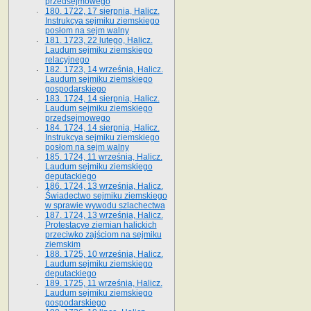
przedsejmowego
180. 1722, 17 sierpnia, Halicz.
Instrukcya sejmiku ziemskiego
posłom na sejm walny
181. 1723, 22 lutego, Halicz.
Laudum sejmiku ziemskiego
relacyjnego
182. 1723, 14 września, Halicz.
Laudum sejmiku ziemskiego
gospodarskiego
183. 1724, 14 sierpnia, Halicz.
Laudum sejmiku ziemskiego
przedsejmowego
184. 1724, 14 sierpnia, Halicz.
Instrukcya sejmiku ziemskiego
posłom na sejm walny
185. 1724, 11 września, Halicz.
Laudum sejmiku ziemskiego
deputackiego
186. 1724, 13 września, Halicz.
Świadectwo sejmiku ziemskiego
w sprawie wywodu szlachectwa
187. 1724, 13 września, Halicz.
Protestacye ziemian halickich
przeciwko zajściom na sejmiku
ziemskim
188. 1725, 10 września, Halicz.
Laudum sejmiku ziemskiego
deputackiego
189. 1725, 11 września, Halicz.
Laudum sejmiku ziemskiego
gospodarskiego