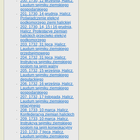
200. 1730, 12 września, Halicz.
Laudum sejmiku ziemskiego
gospodarskiego
201. 1730, 14 grudnia, Halicz.
Poświadczenie elekcyi
podkomorzego ziemi halickiej
202. 1730, 14, 15 i 16 grudnia,
Halicz. Protestacye ziemian
halickich przeciwko elekcyi
podkomorzego
203. 1732, 31 lipca, Halicz.
Laudum sejmiku ziemskiego
przedsejmowego
204. 1732, 31 lipca, Halicz.
Instrukcya sejmiku ziemskiego
posłom na sejm walny
205. 1732, 15 września, Halicz.
Laudum sejmiku ziemskiego
deputackiego
206. 1732, 16 września, Halicz.
Laudum sejmiku ziemskiego
gospodarskiego
207. 1732, 17 listopada, Halicz.
Laudum sejmiku ziemskiego
relacyjnego
208. 1733, 10 marca, Halicz.
Konfederacya ziemian halickich­
209. 1733, 10 marca, Halicz.
Instrukcya sejmiku ziemskiego
posłom na sejm konwokacyjny
210. 1733, 7 lipca, Halicz.
Laudum sejmiku ziemskiego