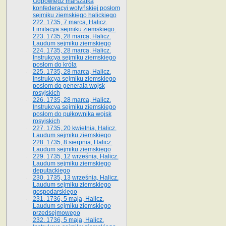
Odpowiedź marszałka
konfederacyi wołyńskiej posłom
sejmiku ziemskiego halickiego
222. 1735, 7 marca, Halicz.
Limitacya sejmiku ziemskiego.
223. 1735, 28 marca, Halicz.
Laudum sejmiku ziemskiego
224. 1735, 28 marca, Halicz.
Instrukcya sejmiku ziemskiego
posłom do króla
225. 1735, 28 marca, Halicz.
Instrukcya sejmiku ziemskiego
posłom do generała wojsk
rosyjskich
226. 1735, 28 marca, Halicz.
Instrukcya sejmiku ziemskiego
posłom do pułkownika wojsk
rosyjskich
227. 1735, 20 kwietnia, Halicz.
Laudum sejmiku ziemskiego
228. 1735, 8 sierpnia, Halicz.
Laudum sejmiku ziemskiego
229. 1735, 12 września, Halicz.
Laudum sejmiku ziemskiego
deputackiego
230. 1735, 13 września, Halicz.
Laudum sejmiku ziemskiego
gospodarskiego
231. 1736, 5 maja, Halicz.
Laudum sejmiku ziemskiego
przedsejmowego
232. 1736, 5 maja, Halicz.