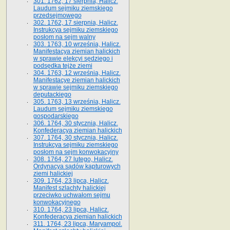
301. 1762, 17 sierpnia, Halicz.
Laudum sejmiku ziemskiego
przedsejmowego
302. 1762, 17 sierpnia, Halicz.
Instrukcya sejmiku ziemskiego
posłom na sejm walny
303. 1763, 10 września, Halicz.
Manifestacya ziemian halickich
w sprawie elekcyi sędziego i
podsędka tejże ziemi
304. 1763, 12 września, Halicz.
Manifestacye ziemian halickich
w sprawie sejmiku ziemskiego
deputackiego
305. 1763, 13 września, Halicz.
Laudum sejmiku ziemskiego
gospodarskiego
306. 1764, 30 stycznia, Halicz.
Konfederacya ziemian halickich
307. 1764, 30 stycznia, Halicz.
Instrukcya sejmiku ziemskiego
posłom na sejm konwokacyjny
308. 1764, 27 lutego, Halicz.
Ordynacya sądów kapturowych
ziemi halickiej
309. 1764, 23 lipca, Halicz.
Manifest szlachty halickiej
przeciwko uchwałom sejmu
konwokacyjnego
310. 1764, 23 lipca, Halicz.
Konfederacya ziemian halickich
311. 1764, 23 lipca, Maryampol.