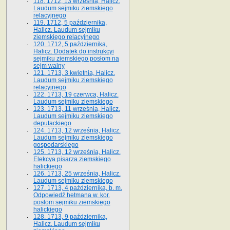
118. 1712, 13 września, Halicz.
Laudum sejmiku ziemskiego
relacyjnego
119. 1712, 5 października,
Halicz. Laudum sejmiku
ziemskiego relacyjnego
120. 1712, 5 października,
Halicz. Dodatek do instrukcyi
sejmiku ziemskiego posłom na
sejm walny
121. 1713, 3 kwietnia, Halicz.
Laudum sejmiku ziemskiego
relacyjnego
122. 1713, 19 czerwca, Halicz.
Laudum sejmiku ziemskiego
123. 1713, 11 września, Halicz.
Laudum sejmiku ziemskiego
deputackiego
124. 1713, 12 września, Halicz.
Laudum sejmiku ziemskiego
gospodarskiego
125. 1713, 12 września, Halicz.
Elekcya pisarza ziemskiego
halickiego
126. 1713, 25 września, Halicz.
Laudum sejmiku ziemskiego
127. 1713, 4 października, b. m.
Odpowiedź hetmana w. kor.
posłom sejmiku ziemskiego
halickiego
128. 1713, 9 października,
Halicz. Laudum sejmiku