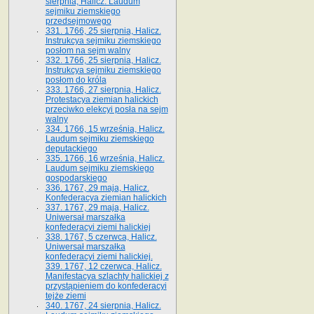
sierpnia, Halicz. Laudum
sejmiku ziemskiego
przedsejmowego
331. 1766, 25 sierpnia, Halicz.
Instrukcya sejmiku ziemskiego
posłom na sejm walny
332. 1766, 25 sierpnia, Halicz.
Instrukcya sejmiku ziemskiego
posłom do króla
333. 1766, 27 sierpnia, Halicz.
Protestacya ziemian halickich
przeciwko elekcyi posła na sejm
walny
334. 1766, 15 września, Halicz.
Laudum sejmiku ziemskiego
deputackiego
335. 1766, 16 września, Halicz.
Laudum sejmiku ziemskiego
gospodarskiego
336. 1767, 29 maja, Halicz.
Konfederacya ziemian halickich
337. 1767, 29 maja, Halicz.
Uniwersał marszałka
konfederacyi ziemi halickiej
338. 1767, 5 czerwca, Halicz.
Uniwersał marszałka
konfederacyi ziemi halickiej.
339. 1767, 12 czerwca, Halicz.
Manifestacya szlachty halickiej z
przystąpieniem do konfederacyi
tejże ziemi
340. 1767, 24 sierpnia, Halicz.