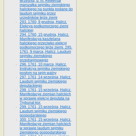
września, b. m. Rewersał
marszałka sejmiku ziemskiego
halickiego na punkta podane do
laudum sejmiku przez
urzędników tejże ziemi
293. 1760, 9 grudnia, Halicz.
Elekcya podkomorzego ziemi
halickiej
294. 1760, 15 grudnia, Halicz.
Manifestacya kasztelana
halickiego przeciwko elekcyi
podkomorzego tejże ziemi. 295.
1761, 9 marca, Halicz. Laudum
sejmiku ziemskiego
przedsejmowego
296. 1761, 10 marca, Halicz.
Instrukcya sejmiku ziemskiego
posłom na sejm walny
297. 1761, 14 września, Halicz.
Laudum sejmiku ziemskiego
deputackiego
298. 1761, 15 września, Halicz.
Manifestacye ziemian halickich
w sprawie elekcyi deputata na
Trybunał kor.
299. 1761, 15 września, Halicz.
Laudum sejmiku ziemskiego
gospodarskiego
300. 1761, 15 września, Halicz.
Manifestacye ziemian halickich
w sprawie laudum sejmiku
ziemskiego gospodarskiego