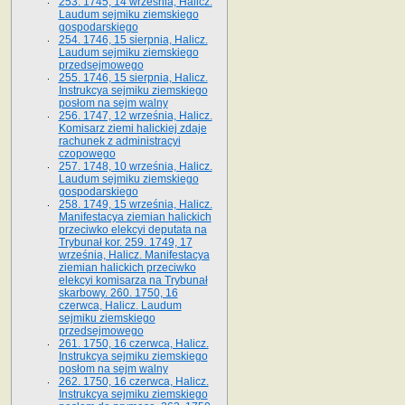
253. 1745, 14 września, Halicz.
Laudum sejmiku ziemskiego
gospodarskiego
254. 1746, 15 sierpnia, Halicz.
Laudum sejmiku ziemskiego
przedsejmowego
255. 1746, 15 sierpnia, Halicz.
Instrukcya sejmiku ziemskiego
posłom na sejm walny
256. 1747, 12 września, Halicz.
Komisarz ziemi halickiej zdaje
rachunek z administracyi
czopowego
257. 1748, 10 września, Halicz.
Laudum sejmiku ziemskiego
gospodarskiego
258. 1749, 15 września, Halicz.
Manifestacya ziemian halickich
przeciwko elekcyi deputata na
Trybunał kor. 259. 1749, 17
września, Halicz. Manifestacya
ziemian halickich przeciwko
elekcyi komisarza na Trybunał
skarbowy. 260. 1750, 16
czerwca, Halicz. Laudum
sejmiku ziemskiego
przedsejmowego
261. 1750, 16 czerwca, Halicz.
Instrukcya sejmiku ziemskiego
posłom na sejm walny
262. 1750, 16 czerwca, Halicz.
Instrukcya sejmiku ziemskiego