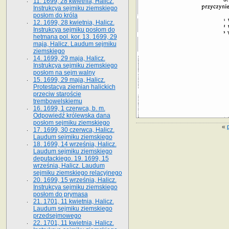
11. 1699, 28 kwietnia, Halicz.
Instrukcya sejmiku ziemskiego
posłom do króla
12. 1699, 28 kwietnia, Halicz.
Instrukcya sejmiku posłom do
hetmana pol. kor. 13. 1699, 29
maja, Halicz. Laudum sejmiku
ziemskiego
14. 1699, 29 maja, Halicz.
Instrukcya sejmiku ziemskiego
posłom na sejm walny
15. 1699, 29 maja, Halicz.
Protestacya ziemian halickich
przeciw staroście
trembowelskiemu
16. 1699, 1 czerwca, b. m.
Odpowiedź królewska dana
posłom sejmiku ziemskiego
«
17. 1699, 30 czerwca, Halicz.
Laudum sejmiku ziemskiego
18. 1699, 14 września, Halicz.
Laudum sejmiku ziemskiego
deputackiego. 19. 1699, 15
września, Halicz. Laudum
sejmiku ziemskiego relacyjnego
20. 1699, 15 września, Halicz.
Instrukcya sejmiku ziemskiego
posłom do prymasa
21. 1701, 11 kwietnia, Halicz.
Laudum sejmiku ziemskiego
przedsejmowego
22. 1701, 11 kwietnia, Halicz.