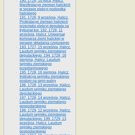
190. 1726, 10 lipca, Halicz.
Manifestacye ziemian halickich
w sprawie elekcyi podsędka
halickiego
191. 1726, 9 września, Halicz.
Protestacye ziemian halickich
przeciwko elekcyi deputata na
trybunał kor. 192. 1726, 11
września, Halicz. Uniwersał
komisarza ziemi halickiej w
sprawie składania czopowego
193. 1727, 15 września, Halicz.
Laudum sejmiku ziemskiego
deputackiego. 194. 1728, 16
sierpnia, Halicz. Laudum
sejmiku ziemskiego
przedsejmowego
195. 1728, 16 sierpnia, Halicz.
Instrukcya sejmiku ziemskiego
posłom na sejm walny
196. 1728, 13 września, Halicz.
Laudum sejmiku ziemskiego
deputackiego
197. 1728, 14 września, Halicz.
Laudum sejmiku ziemskiego
gospodarskiego
198. 1729, 12 września, Halicz.
Laudum sejmiku ziemskiego
deputackiego. 199. 1729, 13
września, Halicz. Laudum
sejmiku ziemskiego
gospodarskiego