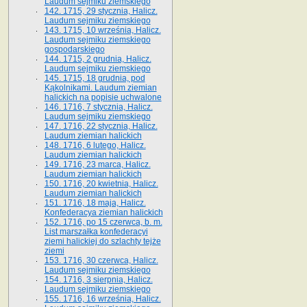
Laudum sejmiku ziemskiego
142. 1715, 29 stycznia, Halicz.
Laudum sejmiku ziemskiego
143. 1715, 10 września, Halicz.
Laudum sejmiku ziemskiego
gospodarskiego
144. 1715, 2 grudnia, Halicz.
Laudum sejmiku ziemskiego
145. 1715, 18 grudnia, pod
Kąkolnikami. Laudum ziemian
halickich na popisie uchwalone
146. 1716, 7 stycznia, Halicz.
Laudum sejmiku ziemskiego
147. 1716, 22 stycznia, Halicz.
Laudum ziemian halickich
148. 1716, 6 lutego, Halicz.
Laudum ziemian halickich
149. 1716, 23 marca, Halicz.
Laudum ziemian halickich
150. 1716, 20 kwietnia, Halicz.
Laudum ziemian halickich
151. 1716, 18 maja, Halicz.
Konfederacya ziemian halickich
152. 1716, po 15 czerwca, b. m.
List marszałka konfederacyi
ziemi halickiej do szlachty tejże
ziemi
153. 1716, 30 czerwca, Halicz.
Laudum sejmiku ziemskiego
154. 1716, 3 sierpnia, Halicz.
Laudum sejmiku ziemskiego
155. 1716, 16 września, Halicz.