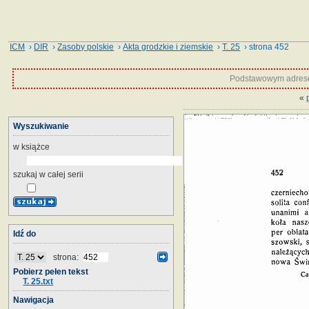
ICM
›
DIR
›
Zasoby polskie
›
Akta grodzkie i ziemskie
›
T. 25
› strona 452
Podstawowym adrese
«
Wyszukiwanie
w książce
szukaj w całej serii
Idź do
strona:
Pobierz pełen tekst
T. 25.txt
Nawigacja