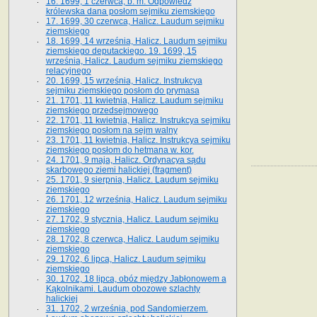
16. 1699, 1 czerwca, b. m. Odpowiedź
królewska dana posłom sejmiku ziemskiego
17. 1699, 30 czerwca, Halicz. Laudum sejmiku
ziemskiego
18. 1699, 14 września, Halicz. Laudum sejmiku
ziemskiego deputackiego. 19. 1699, 15
września, Halicz. Laudum sejmiku ziemskiego
relacyjnego
20. 1699, 15 września, Halicz. Instrukcya
sejmiku ziemskiego posłom do prymasa
21. 1701, 11 kwietnia, Halicz. Laudum sejmiku
ziemskiego przedsejmowego
22. 1701, 11 kwietnia, Halicz. Instrukcya sejmiku
ziemskiego posłom na sejm walny
23. 1701, 11 kwietnia, Halicz. Instrukcya sejmiku
ziemskiego posłom do hetmana w. kor.
24. 1701, 9 maja, Halicz. Ordynacya sądu
skarbowego ziemi halickiej (fragment)
25. 1701, 9 sierpnia, Halicz. Laudum sejmiku
ziemskiego
26. 1701, 12 września, Halicz. Laudum sejmiku
ziemskiego
27. 1702, 9 stycznia, Halicz. Laudum sejmiku
ziemskiego
28. 1702, 8 czerwca, Halicz. Laudum sejmiku
ziemskiego
29. 1702, 6 lipca, Halicz. Laudum sejmiku
ziemskiego
30. 1702, 18 lipca, obóz między Jabłonowem a
Kąkolnikami. Laudum obozowe szlachty
halickiej
31. 1702, 2 września, pod Sandomierzem.