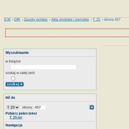
ICM
›
DIR
›
Zasoby polskie
›
Akta grodzkie i ziemskie
›
T. 25
› strona 457
Wyszukiwanie
w książce
szukaj w całej serii
Idź do
strona:
Pobierz pełen tekst
T. 25.txt
Nawigacja