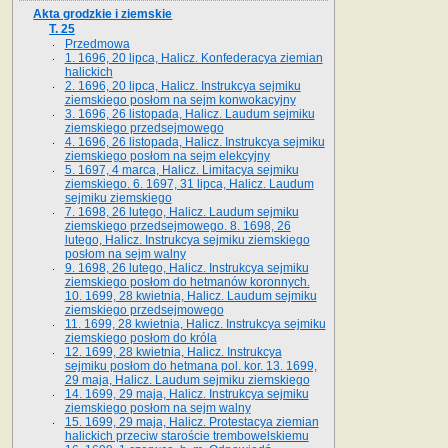
Akta grodzkie i ziemskie
T. 25
Przedmowa
1. 1696, 20 lipca, Halicz. Konfederacya ziemian
halickich
2. 1696, 20 lipca, Halicz. Instrukcya sejmiku
ziemskiego posłom na sejm konwokacyjny
3. 1696, 26 listopada, Halicz. Laudum sejmiku
ziemskiego przedsejmowego
4. 1696, 26 listopada, Halicz. Instrukcya sejmiku
ziemskiego posłom na sejm elekcyjny
5. 1697, 4 marca, Halicz. Limitacya sejmiku
ziemskiego. 6. 1697, 31 lipca, Halicz. Laudum
sejmiku ziemskiego
7. 1698, 26 lutego, Halicz. Laudum sejmiku
ziemskiego przedsejmowego. 8. 1698, 26
lutego, Halicz. Instrukcya sejmiku ziemskiego
posłom na sejm walny
9. 1698, 26 lutego, Halicz. Instrukcya sejmiku
ziemskiego posłom do hetmanów koronnych.
10. 1699, 28 kwietnia, Halicz. Laudum sejmiku
ziemskiego przedsejmowego
11. 1699, 28 kwietnia, Halicz. Instrukcya sejmiku
ziemskiego posłom do króla
12. 1699, 28 kwietnia, Halicz. Instrukcya
sejmiku posłom do hetmana pol. kor. 13. 1699,
29 maja, Halicz. Laudum sejmiku ziemskiego
14. 1699, 29 maja, Halicz. Instrukcya sejmiku
ziemskiego posłom na sejm walny
15. 1699, 29 maja, Halicz. Protestacya ziemian
halickich przeciw staroście trembowelskiemu