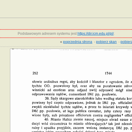
Podstawowym adresem systemu jest
https://dir.icm.edu.pl/pl/
.
«
poprzednia strona
·
pobierz skan
·
pobierz