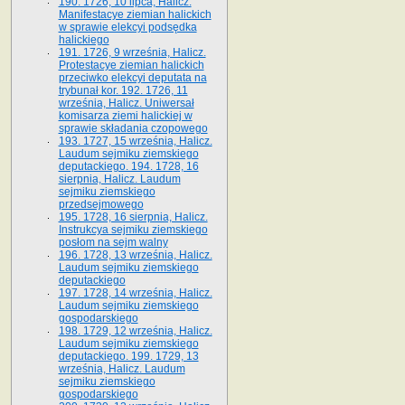
190. 1726, 10 lipca, Halicz.
Manifestacye ziemian halickich
w sprawie elekcyi podsędka
halickiego
191. 1726, 9 września, Halicz.
Protestacye ziemian halickich
przeciwko elekcyi deputata na
trybunał kor. 192. 1726, 11
września, Halicz. Uniwersał
komisarza ziemi halickiej w
sprawie składania czopowego
193. 1727, 15 września, Halicz.
Laudum sejmiku ziemskiego
deputackiego. 194. 1728, 16
sierpnia, Halicz. Laudum
sejmiku ziemskiego
przedsejmowego
195. 1728, 16 sierpnia, Halicz.
Instrukcya sejmiku ziemskiego
posłom na sejm walny
196. 1728, 13 września, Halicz.
Laudum sejmiku ziemskiego
deputackiego
197. 1728, 14 września, Halicz.
Laudum sejmiku ziemskiego
gospodarskiego
198. 1729, 12 września, Halicz.
Laudum sejmiku ziemskiego
deputackiego. 199. 1729, 13
września, Halicz. Laudum
sejmiku ziemskiego
gospodarskiego