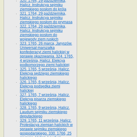
320. 1764, 29 października,
Halicz. Instrukcya sejmiku
ziemskiego posłom do króla
321. 1764, 29 października,
Halicz. Instrukcya sejmiku
ziemskiego posłom do prymasa
322. 1764, 29 października,
Halicz. Instrukcya sejmiku
ziemskiego posłom do
wojewody ziem ruskich
323. 1765, 26 marca, Jaryszów.
Uniwersał marszałka
konfederacyi ziemi halickiej w
sprawie okazowania. 324. 1765,
4 września, Halicz. Elekcya
podkomorzego ziemi halickiej
325. 1765, 5 września, Halicz.
Elekcya sędziego ziemskiego
halickiego
326. 1765, 6 września, Halicz.
Elekcya podsędka ziemi
halickiej
327. 1765, 7 września, Halicz.
Elekcya pisarza ziemskiego
halickiego
328. 1765, 9 września, Halicz.
Laudum sejmiku ziemskiego
deputackiego
329. 1765, 11 września, Halicz.
Protestacya ziemian halickich w
sprawie sejmiku ziemskiego
gospodarskiego. 330. 1766, 25