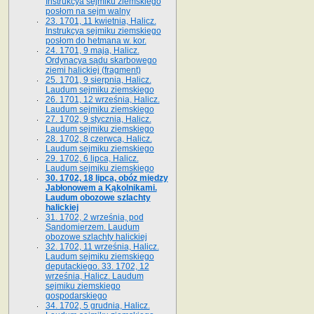
Instrukcya sejmiku ziemskiego
posłom na sejm walny
23. 1701, 11 kwietnia, Halicz.
Instrukcya sejmiku ziemskiego
posłom do hetmana w. kor.
24. 1701, 9 maja, Halicz.
Ordynacya sądu skarbowego
ziemi halickiej (fragment)
25. 1701, 9 sierpnia, Halicz.
Laudum sejmiku ziemskiego
26. 1701, 12 września, Halicz.
Laudum sejmiku ziemskiego
27. 1702, 9 stycznia, Halicz.
Laudum sejmiku ziemskiego
28. 1702, 8 czerwca, Halicz.
Laudum sejmiku ziemskiego
29. 1702, 6 lipca, Halicz.
Laudum sejmiku ziemskiego
30. 1702, 18 lipca, obóz między
Jabłonowem a Kąkolnikami.
Laudum obozowe szlachty
halickiej
31. 1702, 2 września, pod
Sandomierzem. Laudum
obozowe szlachty halickiej
32. 1702, 11 września, Halicz.
Laudum sejmiku ziemskiego
deputackiego. 33. 1702, 12
września, Halicz. Laudum
sejmiku ziemskiego
gospodarskiego
34. 1702, 5 grudnia, Halicz.