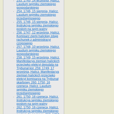
253. 1745, 14 września, Halicz.
Laudum sejmiku ziemskiego
gospodarskiego
254. 1746, 15 sierpnia, Halicz.
Laudum sejmiku ziemskiego
przedsejmowego
255. 1746, 15 sierpnia, Halicz.
Instrukcya sejmiku ziemskiego
posłom na sejm walny
256. 1747, 12 września, Halicz.
Komisarz ziemi halickiej zdaje
rachunek z administracyi
czopowego
257. 1748, 10 września, Halicz.
Laudum sejmiku ziemskiego
gospodarskiego
258. 1749, 15 września, Halicz.
Manifestacya ziemian halickich
przeciwko elekcyi deputata na
Trybunał kor. 259. 1749, 17
września, Halicz. Manifestacya
ziemian halickich przeciwko
elekcyi komisarza na Trybunał
skarbowy. 260. 1750, 16
czerwca, Halicz. Laudum
sejmiku ziemskiego
przedsejmowego
261. 1750, 16 czerwca, Halicz.
Instrukcya sejmiku ziemskiego
posłom na sejm walny
262. 1750, 16 czerwca, Halicz.
Instrukcya sejmiku ziemskiego