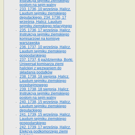
Instrukcya sejmiku ziemskiego
posłom na sejm walny
233. 1736, 10 września, Halicz.
Laudum sejmiku ziemskiego
deputackiego. 234. 1736, 17
września, Halicz. Laudum
sejmiku ziemskiego relacyjnego
235. 1736, 17 września, Halicz.
Instrukcya sejmiku ziemskiego
komisarzowi na komisyę
warszawską
236. 1737, 10 września, Halicz.
Laudum sejmiku ziemskiego
gospodarskiego
237. 1737, 6 października, Borki.
Uniwersał komisarza ziemi
halickiej z wezwaniem do
składania podatków
238. 1738, 18 sierpnia, Halicz.
Laudum sejmiku ziemskiego
przedsejmowego
239. 1738, 18 sierpnia, Halicz.
Instrukcya sejmiku ziemskiego
posłom na sejm walny
240. 1738, 15 września, Halicz.
Laudum sejmiku ziemskiego
deputackiego
241. 1739, 15 września, Halicz.
Laudum sejmiku ziemskiego
gospodarskiego
242. 1739, 17 września, Halicz.
Elekcya podkomorzego ziemi