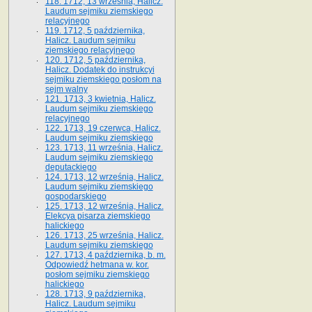
118. 1712, 13 września, Halicz.
Laudum sejmiku ziemskiego
relacyjnego
119. 1712, 5 października,
Halicz. Laudum sejmiku
ziemskiego relacyjnego
120. 1712, 5 października,
Halicz. Dodatek do instrukcyi
sejmiku ziemskiego posłom na
sejm walny
121. 1713, 3 kwietnia, Halicz.
Laudum sejmiku ziemskiego
relacyjnego
122. 1713, 19 czerwca, Halicz.
Laudum sejmiku ziemskiego
123. 1713, 11 września, Halicz.
Laudum sejmiku ziemskiego
deputackiego
124. 1713, 12 września, Halicz.
Laudum sejmiku ziemskiego
gospodarskiego
125. 1713, 12 września, Halicz.
Elekcya pisarza ziemskiego
halickiego
126. 1713, 25 września, Halicz.
Laudum sejmiku ziemskiego
127. 1713, 4 października, b. m.
Odpowiedź hetmana w. kor.
posłom sejmiku ziemskiego
halickiego
128. 1713, 9 października,
Halicz. Laudum sejmiku