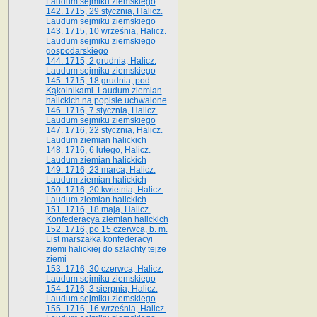
Laudum sejmiku ziemskiego
142. 1715, 29 stycznia, Halicz.
Laudum sejmiku ziemskiego
143. 1715, 10 września, Halicz.
Laudum sejmiku ziemskiego
gospodarskiego
144. 1715, 2 grudnia, Halicz.
Laudum sejmiku ziemskiego
145. 1715, 18 grudnia, pod
Kąkolnikami. Laudum ziemian
halickich na popisie uchwalone
146. 1716, 7 stycznia, Halicz.
Laudum sejmiku ziemskiego
147. 1716, 22 stycznia, Halicz.
Laudum ziemian halickich
148. 1716, 6 lutego, Halicz.
Laudum ziemian halickich
149. 1716, 23 marca, Halicz.
Laudum ziemian halickich
150. 1716, 20 kwietnia, Halicz.
Laudum ziemian halickich
151. 1716, 18 maja, Halicz.
Konfederacya ziemian halickich
152. 1716, po 15 czerwca, b. m.
List marszałka konfederacyi
ziemi halickiej do szlachty tejże
ziemi
153. 1716, 30 czerwca, Halicz.
Laudum sejmiku ziemskiego
154. 1716, 3 sierpnia, Halicz.
Laudum sejmiku ziemskiego
155. 1716, 16 września, Halicz.