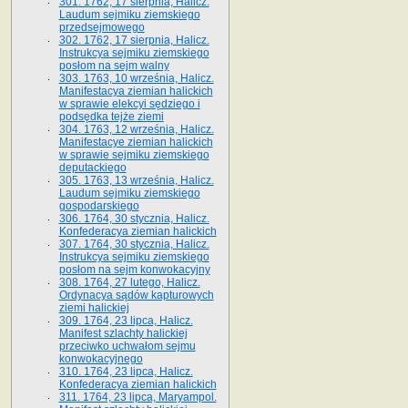
301. 1762, 17 sierpnia, Halicz.
Laudum sejmiku ziemskiego
przedsejmowego
302. 1762, 17 sierpnia, Halicz.
Instrukcya sejmiku ziemskiego
posłom na sejm walny
303. 1763, 10 września, Halicz.
Manifestacya ziemian halickich
w sprawie elekcyi sędziego i
podsędka tejże ziemi
304. 1763, 12 września, Halicz.
Manifestacye ziemian halickich
w sprawie sejmiku ziemskiego
deputackiego
305. 1763, 13 września, Halicz.
Laudum sejmiku ziemskiego
gospodarskiego
306. 1764, 30 stycznia, Halicz.
Konfederacya ziemian halickich
307. 1764, 30 stycznia, Halicz.
Instrukcya sejmiku ziemskiego
posłom na sejm konwokacyjny
308. 1764, 27 lutego, Halicz.
Ordynacya sądów kapturowych
ziemi halickiej
309. 1764, 23 lipca, Halicz.
Manifest szlachty halickiej
przeciwko uchwałom sejmu
konwokacyjnego
310. 1764, 23 lipca, Halicz.
Konfederacya ziemian halickich
311. 1764, 23 lipca, Maryampol.