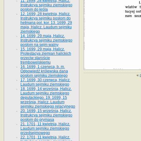
11. 1699, 28 kwietnia, Halicz.
Instrukcya sejmiku ziemskiego
posłom do króla
12. 1699, 28 kwietnia, Halicz.
Instrukcya sejmiku posłom do
hetmana pol. kor. 13. 1699, 29
maja, Halicz. Laudum sejmiku
ziemskiego
14. 1699, 29 maja, Halicz.
Instrukcya sejmiku ziemskiego
posłom na sejm walny
15. 1699, 29 maja, Halicz.
Protestacya ziemian halickich
przeciw staroście
trembowelskiemu
16. 1699, 1 czerwca, b. m.
Odpowiedź królewska dana
«
posłom sejmiku ziemskiego
17. 1699, 30 czerwca, Halicz.
Laudum sejmiku ziemskiego
18. 1699, 14 września, Halicz.
Laudum sejmiku ziemskiego
deputackiego. 19. 1699, 15
września, Halicz. Laudum
sejmiku ziemskiego relacyjnego
20. 1699, 15 września, Halicz.
Instrukcya sejmiku ziemskiego
posłom do prymasa
21. 1701, 11 kwietnia, Halicz.
Laudum sejmiku ziemskiego
przedsejmowego
22. 1701, 11 kwietnia, Halicz.