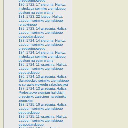
przedsejmowego
180. 1722, 17 sierpnia, Halicz.
Instrukcya sejmiku ziemskiego
posłom na sejm walny
181. 1723, 22 lutego, Halicz.
Laudum sejmiku ziemskiego
relacyjnego
182. 1723, 14 września, Halicz.
Laudum sejmiku ziemskiego
gospodarskiego
183. 1724, 14 sierpnia, Halicz.
Laudum sejmiku ziemskiego
przedsejmowego
184. 1724, 14 sierpnia, Halicz.
Instrukcya sejmiku ziemskiego
posłom na sejm walny
185. 1724, 11 września, Halicz.
Laudum sejmiku ziemskiego
deputackiego
186. 1724, 13 września, Halicz.
Świadectwo sejmiku ziemskiego
w sprawie wywodu szlachectwa
187. 1724, 13 września, Halicz.
Protestacye ziemian halickich
przeciwko zajściom na sejmiku
ziemskim
188. 1725, 10 września, Halicz.
Laudum sejmiku ziemskiego
deputackiego
189. 1725, 11 września, Halicz.
Laudum sejmiku ziemskiego
gospodarskiego