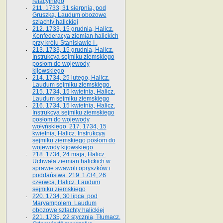
relacyjnego
211. 1733, 31 sierpnia, pod
Gruszką. Laudum obozowe
szlachty halickiej
212. 1733, 15 grudnia, Halicz.
Konfederacya ziemian halickich
przy królu Stanisławie I .
213. 1733, 15 grudnia, Halicz.
Instrukcya sejmiku ziemskiego
posłom do wojewody
kijowskiego
214. 1734, 25 lutego, Halicz.
Laudum sejmiku ziemskiego.
215. 1734, 15 kwietnia, Halicz.
Laudum sejmiku ziemskiego
216. 1734, 15 kwietnia, Halicz.
Instrukcya sejmiku ziemskiego
posłom do wojewody
wołyńskiego. 217. 1734, 15
kwietnia, Halicz. Instrukcya
sejmiku ziemskiego posłom do
wojewody kijowskiego
218. 1734, 24 maja, Halicz.
Uchwała ziemian halickich w
sprawie swawoli opryszków i
poddaństwa. 219. 1734, 26
czerwca, Halicz. Laudum
sejmiku ziemskiego
220. 1734, 30 lipca, pod
Maryampolem. Laudum
obozowe szlachty halickiej
221. 1735, 22 stycznia, Tłumacz.