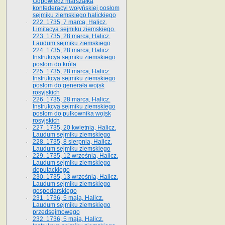
Odpowiedź marszałka
konfederacyi wołyńskiej posłom
sejmiku ziemskiego halickiego
222. 1735, 7 marca, Halicz.
Limitacya sejmiku ziemskiego.
223. 1735, 28 marca, Halicz.
Laudum sejmiku ziemskiego
224. 1735, 28 marca, Halicz.
Instrukcya sejmiku ziemskiego
posłom do króla
225. 1735, 28 marca, Halicz.
Instrukcya sejmiku ziemskiego
posłom do generała wojsk
rosyjskich
226. 1735, 28 marca, Halicz.
Instrukcya sejmiku ziemskiego
posłom do pułkownika wojsk
rosyjskich
227. 1735, 20 kwietnia, Halicz.
Laudum sejmiku ziemskiego
228. 1735, 8 sierpnia, Halicz.
Laudum sejmiku ziemskiego
229. 1735, 12 września, Halicz.
Laudum sejmiku ziemskiego
deputackiego
230. 1735, 13 września, Halicz.
Laudum sejmiku ziemskiego
gospodarskiego
231. 1736, 5 maja, Halicz.
Laudum sejmiku ziemskiego
przedsejmowego
232. 1736, 5 maja, Halicz.