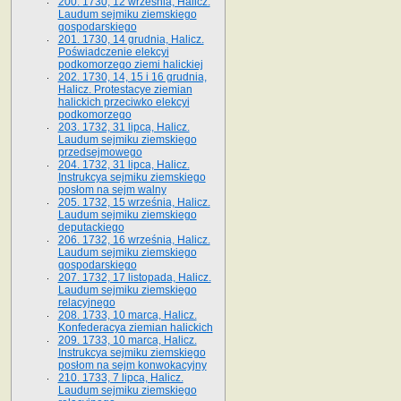
200. 1730, 12 września, Halicz.
Laudum sejmiku ziemskiego
gospodarskiego
201. 1730, 14 grudnia, Halicz.
Poświadczenie elekcyi
podkomorzego ziemi halickiej
202. 1730, 14, 15 i 16 grudnia,
Halicz. Protestacye ziemian
halickich przeciwko elekcyi
podkomorzego
203. 1732, 31 lipca, Halicz.
Laudum sejmiku ziemskiego
przedsejmowego
204. 1732, 31 lipca, Halicz.
Instrukcya sejmiku ziemskiego
posłom na sejm walny
205. 1732, 15 września, Halicz.
Laudum sejmiku ziemskiego
deputackiego
206. 1732, 16 września, Halicz.
Laudum sejmiku ziemskiego
gospodarskiego
207. 1732, 17 listopada, Halicz.
Laudum sejmiku ziemskiego
relacyjnego
208. 1733, 10 marca, Halicz.
Konfederacya ziemian halickich­
209. 1733, 10 marca, Halicz.
Instrukcya sejmiku ziemskiego
posłom na sejm konwokacyjny
210. 1733, 7 lipca, Halicz.
Laudum sejmiku ziemskiego