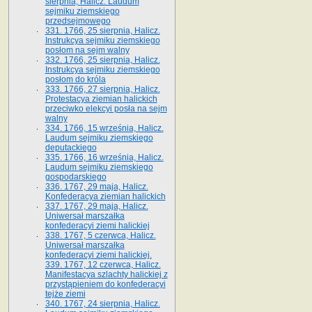
sierpnia, Halicz. Laudum
sejmiku ziemskiego
przedsejmowego
331. 1766, 25 sierpnia, Halicz.
Instrukcya sejmiku ziemskiego
posłom na sejm walny
332. 1766, 25 sierpnia, Halicz.
Instrukcya sejmiku ziemskiego
posłom do króla
333. 1766, 27 sierpnia, Halicz.
Protestacya ziemian halickich
przeciwko elekcyi posła na sejm
walny
334. 1766, 15 września, Halicz.
Laudum sejmiku ziemskiego
deputackiego
335. 1766, 16 września, Halicz.
Laudum sejmiku ziemskiego
gospodarskiego
336. 1767, 29 maja, Halicz.
Konfederacya ziemian halickich
337. 1767, 29 maja, Halicz.
Uniwersał marszałka
konfederacyi ziemi halickiej
338. 1767, 5 czerwca, Halicz.
Uniwersał marszałka
konfederacyi ziemi halickiej.
339. 1767, 12 czerwca, Halicz.
Manifestacya szlachty halickiej z
przystąpieniem do konfederacyi
tejże ziemi
340. 1767, 24 sierpnia, Halicz.