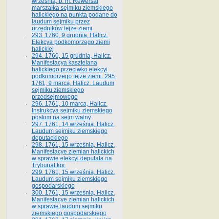
września, b. m. Rewersał
marszałka sejmiku ziemskiego
halickiego na punkta podane do
laudum sejmiku przez
urzędników tejże ziemi
293. 1760, 9 grudnia, Halicz.
Elekcya podkomorzego ziemi
halickiej
294. 1760, 15 grudnia, Halicz.
Manifestacya kasztelana
halickiego przeciwko elekcyi
podkomorzego tejże ziemi. 295.
1761, 9 marca, Halicz. Laudum
sejmiku ziemskiego
przedsejmowego
296. 1761, 10 marca, Halicz.
Instrukcya sejmiku ziemskiego
posłom na sejm walny
297. 1761, 14 września, Halicz.
Laudum sejmiku ziemskiego
deputackiego
298. 1761, 15 września, Halicz.
Manifestacye ziemian halickich
w sprawie elekcyi deputata na
Trybunał kor.
299. 1761, 15 września, Halicz.
Laudum sejmiku ziemskiego
gospodarskiego
300. 1761, 15 września, Halicz.
Manifestacye ziemian halickich
w sprawie laudum sejmiku
ziemskiego gospodarskiego