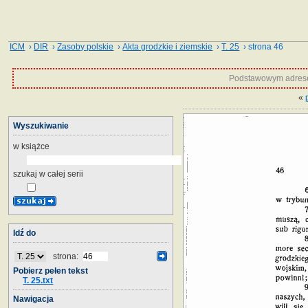
ICM
›
DIR
›
Zasoby polskie
›
Akta grodzkie i ziemskie
›
T. 25
› strona 46
Podstawowym adrese
«
Wyszukiwanie
w książce
szukaj w całej serii
Idź do
strona:
Pobierz pełen tekst
T. 25.txt
Nawigacja