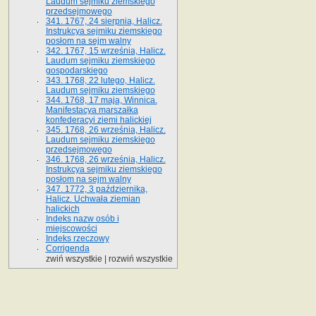
Laudum sejmiku ziemskiego
przedsejmowego
341. 1767, 24 sierpnia, Halicz.
Instrukcya sejmiku ziemskiego
posłom na sejm walny
342. 1767, 15 września, Halicz.
Laudum sejmiku ziemskiego
gospodarskiego
343. 1768, 22 lutego, Halicz.
Laudum sejmiku ziemskiego
344. 1768, 17 maja, Winnica.
Manifestacya marszałka
konfederacyi ziemi halickiej
345. 1768, 26 września, Halicz.
Laudum sejmiku ziemskiego
przedsejmowego
346. 1768, 26 września, Halicz.
Instrukcya sejmiku ziemskiego
posłom na sejm walny
347. 1772, 3 października,
Halicz. Uchwała ziemian
halickich
Indeks nazw osób i
miejscowości
Indeks rzeczowy
Corrigenda
zwiń wszystkie
|
rozwiń wszystkie