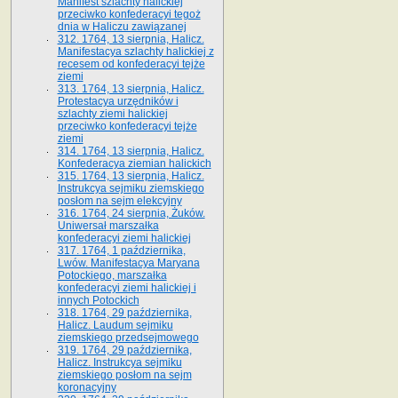
Manifest szlachty halickiej
przeciwko konfederacyi tegoż
dnia w Haliczu zawiązanej
312. 1764, 13 sierpnia, Halicz.
Manifestacya szlachty halickiej z
recesem od konfederacyi tejże
ziemi
313. 1764, 13 sierpnia, Halicz.
Protestacya urzędników i
szlachty ziemi halickiej
przeciwko konfederacyi tejże
ziemi
314. 1764, 13 sierpnia, Halicz.
Konfederacya ziemian halickich
315. 1764, 13 sierpnia, Halicz.
Instrukcya sejmiku ziemskiego
posłom na sejm elekcyjny
316. 1764, 24 sierpnia, Żuków.
Uniwersał marszałka
konfederacyi ziemi halickiej
317. 1764, 1 października,
Lwów. Manifestacya Maryana
Potockiego, marszałka
konfederacyi ziemi halickiej i
innych Potockich
318. 1764, 29 października,
Halicz. Laudum sejmiku
ziemskiego przedsejmowego
319. 1764, 29 października,
Halicz. Instrukcya sejmiku
ziemskiego posłom na sejm
koronacyjny