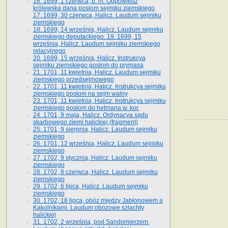
16. 1699, 1 czerwca, b. m. Odpowiedź
królewska dana posłom sejmiku ziemskiego
17. 1699, 30 czerwca, Halicz. Laudum sejmiku
ziemskiego
18. 1699, 14 września, Halicz. Laudum sejmiku
ziemskiego deputackiego. 19. 1699, 15
września, Halicz. Laudum sejmiku ziemskiego
relacyjnego
20. 1699, 15 września, Halicz. Instrukcya
sejmiku ziemskiego posłom do prymasa
21. 1701, 11 kwietnia, Halicz. Laudum sejmiku
ziemskiego przedsejmowego
22. 1701, 11 kwietnia, Halicz. Instrukcya sejmiku
ziemskiego posłom na sejm walny
23. 1701, 11 kwietnia, Halicz. Instrukcya sejmiku
ziemskiego posłom do hetmana w. kor.
24. 1701, 9 maja, Halicz. Ordynacya sądu
skarbowego ziemi halickiej (fragment)
25. 1701, 9 sierpnia, Halicz. Laudum sejmiku
ziemskiego
26. 1701, 12 września, Halicz. Laudum sejmiku
ziemskiego
27. 1702, 9 stycznia, Halicz. Laudum sejmiku
ziemskiego
28. 1702, 8 czerwca, Halicz. Laudum sejmiku
ziemskiego
29. 1702, 6 lipca, Halicz. Laudum sejmiku
ziemskiego
30. 1702, 18 lipca, obóz między Jabłonowem a
Kąkolnikami. Laudum obozowe szlachty
halickiej
31. 1702, 2 września, pod Sandomierzem.