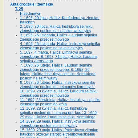
Akta grodzkie i ziemskie
T. 25
Przedmowa
1. 1696, 20 lipca, Halicz. Konfederacya ziemian
halickich
2. 1696, 20 lipca, Halicz. Instrukcya sejmiku
ziemskiego posłom na sejm konwokacyjny
3. 1696, 26 listopada, Halicz. Laudum sejmiku
ziemskiego przedsejmowego
4. 1696, 26 listopada, Halicz. Instrukcya sejmiku
ziemskiego posłom na sejm elekcyjny
5. 1697, 4 marca, Halicz. Limitacya sejmiku
ziemskiego. 6. 1697, 31 lipca, Halicz. Laudum
sejmiku ziemskiego
7. 1698, 26 lutego, Halicz. Laudum sejmiku
ziemskiego przedsejmowego. 8. 1698, 26
lutego, Halicz. Instrukcya sejmiku ziemskiego
posłom na sejm walny
9. 1698, 26 lutego, Halicz. Instrukcya sejmiku
ziemskiego posłom do hetmanów koronnych.
10. 1699, 28 kwietnia, Halicz. Laudum sejmiku
ziemskiego przedsejmowego
11. 1699, 28 kwietnia, Halicz. Instrukcya sejmiku
ziemskiego posłom do króla
12. 1699, 28 kwietnia, Halicz. Instrukcya
sejmiku posłom do hetmana pol. kor. 13. 1699,
29 maja, Halicz. Laudum sejmiku ziemskiego
14. 1699, 29 maja, Halicz. Instrukcya sejmiku
ziemskiego posłom na sejm walny
15. 1699, 29 maja, Halicz. Protestacya ziemian
halickich przeciw staroście trembowelskiemu