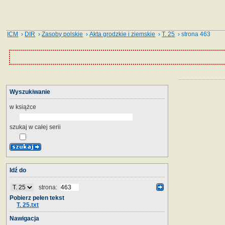
ICM
›
DIR
›
Zasoby polskie
›
Akta grodzkie i ziemskie
›
T. 25
› strona 463
Wyszukiwanie
w książce
szukaj w całej serii
Idź do
strona:
Pobierz pełen tekst
T. 25.txt
Nawigacja