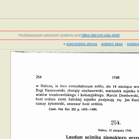
Podstawowym adresem systemu jest
https://dir.icm.edu.pl/pl/
.
«
poprzednia strona
·
pobierz skan
·
pobierz