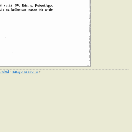
 tekst
·
następna strona
»