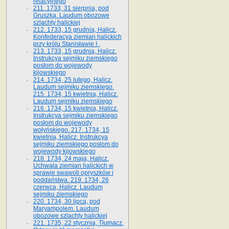
relacyjnego
211. 1733, 31 sierpnia, pod
Gruszką. Laudum obozowe
szlachty halickiej
212. 1733, 15 grudnia, Halicz.
Konfederacya ziemian halickich
przy królu Stanisławie I .
213. 1733, 15 grudnia, Halicz.
Instrukcya sejmiku ziemskiego
posłom do wojewody
kijowskiego
214. 1734, 25 lutego, Halicz.
Laudum sejmiku ziemskiego.
215. 1734, 15 kwietnia, Halicz.
Laudum sejmiku ziemskiego
216. 1734, 15 kwietnia, Halicz.
Instrukcya sejmiku ziemskiego
posłom do wojewody
wołyńskiego. 217. 1734, 15
kwietnia, Halicz. Instrukcya
sejmiku ziemskiego posłom do
wojewody kijowskiego
218. 1734, 24 maja, Halicz.
Uchwała ziemian halickich w
sprawie swawoli opryszków i
poddaństwa. 219. 1734, 26
czerwca, Halicz. Laudum
sejmiku ziemskiego
220. 1734, 30 lipca, pod
Maryampolem. Laudum
obozowe szlachty halickiej
221. 1735, 22 stycznia, Tłumacz.