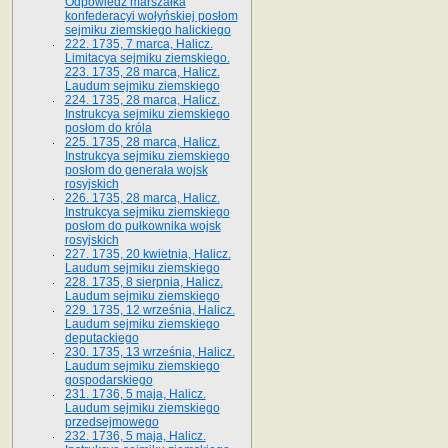
Odpowiedź marszałka
konfederacyi wołyńskiej posłom
sejmiku ziemskiego halickiego
222. 1735, 7 marca, Halicz.
Limitacya sejmiku ziemskiego.
223. 1735, 28 marca, Halicz.
Laudum sejmiku ziemskiego
224. 1735, 28 marca, Halicz.
Instrukcya sejmiku ziemskiego
posłom do króla
225. 1735, 28 marca, Halicz.
Instrukcya sejmiku ziemskiego
posłom do generała wojsk
rosyjskich
226. 1735, 28 marca, Halicz.
Instrukcya sejmiku ziemskiego
posłom do pułkownika wojsk
rosyjskich
227. 1735, 20 kwietnia, Halicz.
Laudum sejmiku ziemskiego
228. 1735, 8 sierpnia, Halicz.
Laudum sejmiku ziemskiego
229. 1735, 12 września, Halicz.
Laudum sejmiku ziemskiego
deputackiego
230. 1735, 13 września, Halicz.
Laudum sejmiku ziemskiego
gospodarskiego
231. 1736, 5 maja, Halicz.
Laudum sejmiku ziemskiego
przedsejmowego
232. 1736, 5 maja, Halicz.