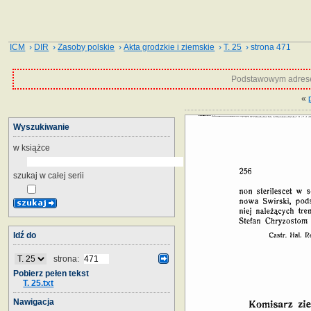
ICM
›
DIR
›
Zasoby polskie
›
Akta grodzkie i ziemskie
›
T. 25
› strona 471
Podstawowym adrese
«
Wyszukiwanie
w książce
szukaj w całej serii
Idź do
strona:
Pobierz pełen tekst
T. 25.txt
Nawigacja