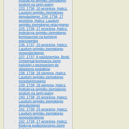
Instrukcya sejmiku ziemskiego
posłom na sejm walny
233. 1736, 10 września, Halicz.
Laudum sejmiku ziemskiego
deputackiego. 234. 1736, 17
września, Halicz. Laudum
sejmiku ziemskiego relacyjnego
235. 1736, 17 września, Halicz.
Instrukcya sejmiku ziemskiego
komisarzowi na komisyę
warszawską
236. 1737, 10 września, Halicz.
Laudum sejmiku ziemskiego
gospodarskiego
237. 1737, 6 października, Borki.
Uniwersał komisarza ziemi
halickiej z wezwaniem do
składania podatków
238. 1738, 18 sierpnia, Halicz.
Laudum sejmiku ziemskiego
przedsejmowego
239. 1738, 18 sierpnia, Halicz.
Instrukcya sejmiku ziemskiego
posłom na sejm walny
240. 1738, 15 września, Halicz.
Laudum sejmiku ziemskiego
deputackiego
241. 1739, 15 września, Halicz.
Laudum sejmiku ziemskiego
gospodarskiego
242. 1739, 17 września, Halicz.
Elekcya podkomorzego ziemi