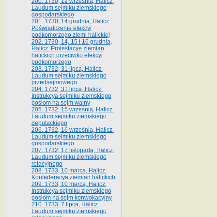
200. 1730, 12 września, Halicz.
Laudum sejmiku ziemskiego
gospodarskiego
201. 1730, 14 grudnia, Halicz.
Poświadczenie elekcyi
podkomorzego ziemi halickiej
202. 1730, 14, 15 i 16 grudnia,
Halicz. Protestacye ziemian
halickich przeciwko elekcyi
podkomorzego
203. 1732, 31 lipca, Halicz.
Laudum sejmiku ziemskiego
przedsejmowego
204. 1732, 31 lipca, Halicz.
Instrukcya sejmiku ziemskiego
posłom na sejm walny
205. 1732, 15 września, Halicz.
Laudum sejmiku ziemskiego
deputackiego
206. 1732, 16 września, Halicz.
Laudum sejmiku ziemskiego
gospodarskiego
207. 1732, 17 listopada, Halicz.
Laudum sejmiku ziemskiego
relacyjnego
208. 1733, 10 marca, Halicz.
Konfederacya ziemian halickich­
209. 1733, 10 marca, Halicz.
Instrukcya sejmiku ziemskiego
posłom na sejm konwokacyjny
210. 1733, 7 lipca, Halicz.
Laudum sejmiku ziemskiego