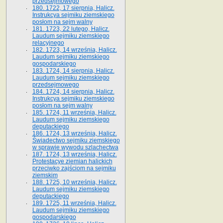
przedsejmowego
180. 1722, 17 sierpnia, Halicz.
Instrukcya sejmiku ziemskiego
posłom na sejm walny
181. 1723, 22 lutego, Halicz.
Laudum sejmiku ziemskiego
relacyjnego
182. 1723, 14 września, Halicz.
Laudum sejmiku ziemskiego
gospodarskiego
183. 1724, 14 sierpnia, Halicz.
Laudum sejmiku ziemskiego
przedsejmowego
184. 1724, 14 sierpnia, Halicz.
Instrukcya sejmiku ziemskiego
posłom na sejm walny
185. 1724, 11 września, Halicz.
Laudum sejmiku ziemskiego
deputackiego
186. 1724, 13 września, Halicz.
Świadectwo sejmiku ziemskiego
w sprawie wywodu szlachectwa
187. 1724, 13 września, Halicz.
Protestacye ziemian halickich
przeciwko zajściom na sejmiku
ziemskim
188. 1725, 10 września, Halicz.
Laudum sejmiku ziemskiego
deputackiego
189. 1725, 11 września, Halicz.
Laudum sejmiku ziemskiego
gospodarskiego