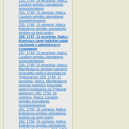
253. 1745, 14 września, Halicz.
Laudum sejmiku ziemskiego
gospodarskiego
254. 1746, 15 sierpnia, Halicz.
Laudum sejmiku ziemskiego
przedsejmowego
255. 1746, 15 sierpnia, Halicz.
Instrukcya sejmiku ziemskiego
posłom na sejm walny
256. 1747, 12 września, Halicz.
Komisarz ziemi halickiej zdaje
rachunek z administracyi
czopowego
257. 1748, 10 września, Halicz.
Laudum sejmiku ziemskiego
gospodarskiego
258. 1749, 15 września, Halicz.
Manifestacya ziemian halickich
przeciwko elekcyi deputata na
Trybunał kor. 259. 1749, 17
września, Halicz. Manifestacya
ziemian halickich przeciwko
elekcyi komisarza na Trybunał
skarbowy. 260. 1750, 16
czerwca, Halicz. Laudum
sejmiku ziemskiego
przedsejmowego
261. 1750, 16 czerwca, Halicz.
Instrukcya sejmiku ziemskiego
posłom na sejm walny
262. 1750, 16 czerwca, Halicz.
Instrukcya sejmiku ziemskiego