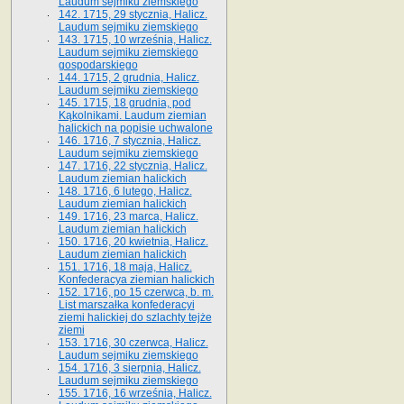
Laudum sejmiku ziemskiego
142. 1715, 29 stycznia, Halicz.
Laudum sejmiku ziemskiego
143. 1715, 10 września, Halicz.
Laudum sejmiku ziemskiego
gospodarskiego
144. 1715, 2 grudnia, Halicz.
Laudum sejmiku ziemskiego
145. 1715, 18 grudnia, pod
Kąkolnikami. Laudum ziemian
halickich na popisie uchwalone
146. 1716, 7 stycznia, Halicz.
Laudum sejmiku ziemskiego
147. 1716, 22 stycznia, Halicz.
Laudum ziemian halickich
148. 1716, 6 lutego, Halicz.
Laudum ziemian halickich
149. 1716, 23 marca, Halicz.
Laudum ziemian halickich
150. 1716, 20 kwietnia, Halicz.
Laudum ziemian halickich
151. 1716, 18 maja, Halicz.
Konfederacya ziemian halickich
152. 1716, po 15 czerwca, b. m.
List marszałka konfederacyi
ziemi halickiej do szlachty tejże
ziemi
153. 1716, 30 czerwca, Halicz.
Laudum sejmiku ziemskiego
154. 1716, 3 sierpnia, Halicz.
Laudum sejmiku ziemskiego
155. 1716, 16 września, Halicz.