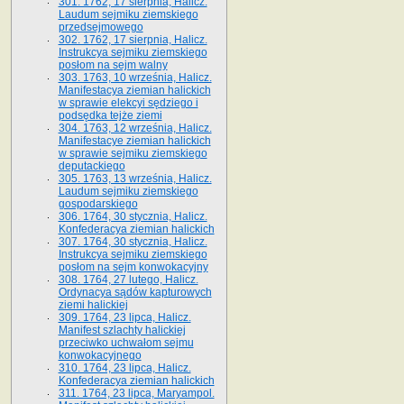
301. 1762, 17 sierpnia, Halicz.
Laudum sejmiku ziemskiego
przedsejmowego
302. 1762, 17 sierpnia, Halicz.
Instrukcya sejmiku ziemskiego
posłom na sejm walny
303. 1763, 10 września, Halicz.
Manifestacya ziemian halickich
w sprawie elekcyi sędziego i
podsędka tejże ziemi
304. 1763, 12 września, Halicz.
Manifestacye ziemian halickich
w sprawie sejmiku ziemskiego
deputackiego
305. 1763, 13 września, Halicz.
Laudum sejmiku ziemskiego
gospodarskiego
306. 1764, 30 stycznia, Halicz.
Konfederacya ziemian halickich
307. 1764, 30 stycznia, Halicz.
Instrukcya sejmiku ziemskiego
posłom na sejm konwokacyjny
308. 1764, 27 lutego, Halicz.
Ordynacya sądów kapturowych
ziemi halickiej
309. 1764, 23 lipca, Halicz.
Manifest szlachty halickiej
przeciwko uchwałom sejmu
konwokacyjnego
310. 1764, 23 lipca, Halicz.
Konfederacya ziemian halickich
311. 1764, 23 lipca, Maryampol.