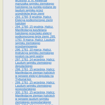
września, b. m. Rewersał
marszałka sejmiku ziemskiego
halickiego na punkta podane do
laudum sejmiku przez
urzędników tejże ziemi
293. 1760, 9 grudnia, Halicz.
Elekcya podkomorzego ziemi
halickiej
294. 1760, 15 grudnia, Halicz.
Manifestacya kasztelana
halickiego przeciwko elekcyi
podkomorzego tejże ziemi. 295.
1761, 9 marca, Halicz. Laudum
sejmiku ziemskiego
przedsejmowego
296. 1761, 10 marca, Halicz.
Instrukcya sejmiku ziemskiego
posłom na sejm walny
297. 1761, 14 września, Halicz.
Laudum sejmiku ziemskiego
deputackiego
298. 1761, 15 września, Halicz.
Manifestacye ziemian halickich
w sprawie elekcyi deputata na
Trybunał kor.
299. 1761, 15 września, Halicz.
Laudum sejmiku ziemskiego
gospodarskiego
300. 1761, 15 września, Halicz.
Manifestacye ziemian halickich
w sprawie laudum sejmiku
ziemskiego gospodarskiego