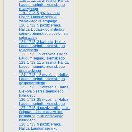
118. 1712, 13 września, Halicz.
Laudum sejmiku ziemskiego
relacyjnego
119. 1712, 5 października,
Halicz. Laudum sejmiku
ziemskiego relacyjnego
120. 1712, 5 października,
Halicz. Dodatek do instrukcyi
sejmiku ziemskiego posłom na
sejm walny
121. 1713, 3 kwietnia, Halicz.
Laudum sejmiku ziemskiego
relacyjnego
122. 1713, 19 czerwca, Halicz.
Laudum sejmiku ziemskiego
123. 1713, 11 września, Halicz.
Laudum sejmiku ziemskiego
deputackiego
124. 1713, 12 września, Halicz.
Laudum sejmiku ziemskiego
gospodarskiego
125. 1713, 12 września, Halicz.
Elekcya pisarza ziemskiego
halickiego
126. 1713, 25 września, Halicz.
Laudum sejmiku ziemskiego
127. 1713, 4 października, b. m.
Odpowiedź hetmana w. kor.
posłom sejmiku ziemskiego
halickiego
128. 1713, 9 października,
Halicz. Laudum sejmiku