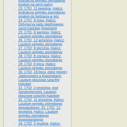
Instrukcya sejmiku ziemskiego
posłom na sejm walny
23. 1701, 11 kwietnia, Halicz.
Instrukcya sejmiku ziemskiego
posłom do hetmana w. kor.
24. 1701, 9 maja, Halicz.
Ordynacya sądu skarbowego
ziemi halickiej (fragment)
25. 1701, 9 sierpnia, Halicz.
Laudum sejmiku ziemskiego
26. 1701, 12 września, Halicz.
Laudum sejmiku ziemskiego
27. 1702, 9 stycznia, Halicz.
Laudum sejmiku ziemskiego
28. 1702, 8 czerwca, Halicz.
Laudum sejmiku ziemskiego
29. 1702, 6 lipca, Halicz.
Laudum sejmiku ziemskiego
30. 1702, 18 lipca, obóz między
Jabłonowem a Kąkolnikami.
Laudum obozowe szlachty
halickiej
31. 1702, 2 września, pod
Sandomierzem. Laudum
obozowe szlachty halickiej
32. 1702, 11 września, Halicz.
Laudum sejmiku ziemskiego
deputackiego. 33. 1702, 12
września, Halicz. Laudum
sejmiku ziemskiego
gospodarskiego
34. 1702, 5 grudnia, Halicz.