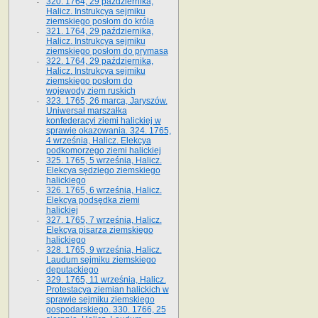
320. 1764, 29 października,
Halicz. Instrukcya sejmiku
ziemskiego posłom do króla
321. 1764, 29 października,
Halicz. Instrukcya sejmiku
ziemskiego posłom do prymasa
322. 1764, 29 października,
Halicz. Instrukcya sejmiku
ziemskiego posłom do
wojewody ziem ruskich
323. 1765, 26 marca, Jaryszów.
Uniwersał marszałka
konfederacyi ziemi halickiej w
sprawie okazowania. 324. 1765,
4 września, Halicz. Elekcya
podkomorzego ziemi halickiej
325. 1765, 5 września, Halicz.
Elekcya sędziego ziemskiego
halickiego
326. 1765, 6 września, Halicz.
Elekcya podsędka ziemi
halickiej
327. 1765, 7 września, Halicz.
Elekcya pisarza ziemskiego
halickiego
328. 1765, 9 września, Halicz.
Laudum sejmiku ziemskiego
deputackiego
329. 1765, 11 września, Halicz.
Protestacya ziemian halickich w
sprawie sejmiku ziemskiego
gospodarskiego. 330. 1766, 25