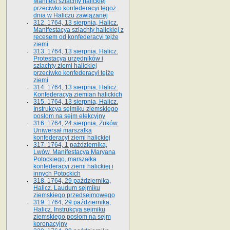
Manifest szlachty halickiej
przeciwko konfederacyi tegoż
dnia w Haliczu zawiązanej
312. 1764, 13 sierpnia, Halicz.
Manifestacya szlachty halickiej z
recesem od konfederacyi tejże
ziemi
313. 1764, 13 sierpnia, Halicz.
Protestacya urzędników i
szlachty ziemi halickiej
przeciwko konfederacyi tejże
ziemi
314. 1764, 13 sierpnia, Halicz.
Konfederacya ziemian halickich
315. 1764, 13 sierpnia, Halicz.
Instrukcya sejmiku ziemskiego
posłom na sejm elekcyjny
316. 1764, 24 sierpnia, Żuków.
Uniwersał marszałka
konfederacyi ziemi halickiej
317. 1764, 1 października,
Lwów. Manifestacya Maryana
Potockiego, marszałka
konfederacyi ziemi halickiej i
innych Potockich
318. 1764, 29 października,
Halicz. Laudum sejmiku
ziemskiego przedsejmowego
319. 1764, 29 października,
Halicz. Instrukcya sejmiku
ziemskiego posłom na sejm
koronacyjny