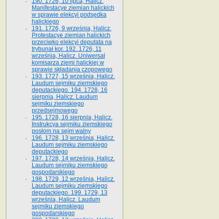
190. 1726, 10 lipca, Halicz.
Manifestacye ziemian halickich
w sprawie elekcyi podsędka
halickiego
191. 1726, 9 września, Halicz.
Protestacye ziemian halickich
przeciwko elekcyi deputata na
trybunał kor. 192. 1726, 11
września, Halicz. Uniwersał
komisarza ziemi halickiej w
sprawie składania czopowego
193. 1727, 15 września, Halicz.
Laudum sejmiku ziemskiego
deputackiego. 194. 1728, 16
sierpnia, Halicz. Laudum
sejmiku ziemskiego
przedsejmowego
195. 1728, 16 sierpnia, Halicz.
Instrukcya sejmiku ziemskiego
posłom na sejm walny
196. 1728, 13 września, Halicz.
Laudum sejmiku ziemskiego
deputackiego
197. 1728, 14 września, Halicz.
Laudum sejmiku ziemskiego
gospodarskiego
198. 1729, 12 września, Halicz.
Laudum sejmiku ziemskiego
deputackiego. 199. 1729, 13
września, Halicz. Laudum
sejmiku ziemskiego
gospodarskiego