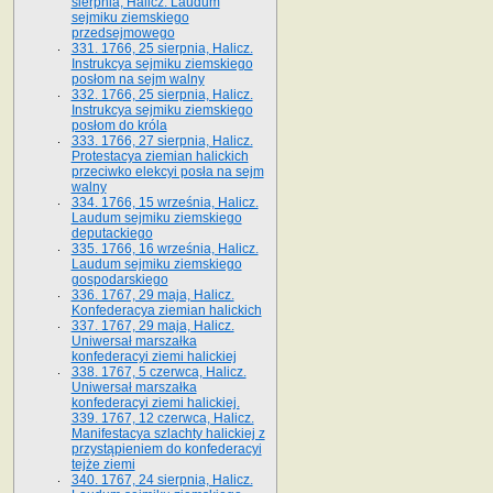
sierpnia, Halicz. Laudum
sejmiku ziemskiego
przedsejmowego
331. 1766, 25 sierpnia, Halicz.
Instrukcya sejmiku ziemskiego
posłom na sejm walny
332. 1766, 25 sierpnia, Halicz.
Instrukcya sejmiku ziemskiego
posłom do króla
333. 1766, 27 sierpnia, Halicz.
Protestacya ziemian halickich
przeciwko elekcyi posła na sejm
walny
334. 1766, 15 września, Halicz.
Laudum sejmiku ziemskiego
deputackiego
335. 1766, 16 września, Halicz.
Laudum sejmiku ziemskiego
gospodarskiego
336. 1767, 29 maja, Halicz.
Konfederacya ziemian halickich
337. 1767, 29 maja, Halicz.
Uniwersał marszałka
konfederacyi ziemi halickiej
338. 1767, 5 czerwca, Halicz.
Uniwersał marszałka
konfederacyi ziemi halickiej.
339. 1767, 12 czerwca, Halicz.
Manifestacya szlachty halickiej z
przystąpieniem do konfederacyi
tejże ziemi
340. 1767, 24 sierpnia, Halicz.