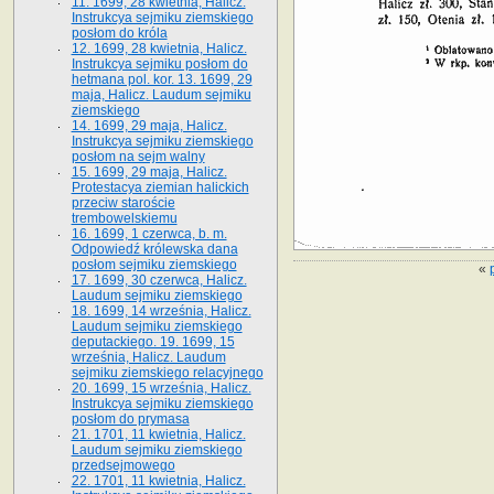
11. 1699, 28 kwietnia, Halicz.
Instrukcya sejmiku ziemskiego
posłom do króla
12. 1699, 28 kwietnia, Halicz.
Instrukcya sejmiku posłom do
hetmana pol. kor. 13. 1699, 29
maja, Halicz. Laudum sejmiku
ziemskiego
14. 1699, 29 maja, Halicz.
Instrukcya sejmiku ziemskiego
posłom na sejm walny
15. 1699, 29 maja, Halicz.
Protestacya ziemian halickich
przeciw staroście
trembowelskiemu
16. 1699, 1 czerwca, b. m.
Odpowiedź królewska dana
posłom sejmiku ziemskiego
«
17. 1699, 30 czerwca, Halicz.
Laudum sejmiku ziemskiego
18. 1699, 14 września, Halicz.
Laudum sejmiku ziemskiego
deputackiego. 19. 1699, 15
września, Halicz. Laudum
sejmiku ziemskiego relacyjnego
20. 1699, 15 września, Halicz.
Instrukcya sejmiku ziemskiego
posłom do prymasa
21. 1701, 11 kwietnia, Halicz.
Laudum sejmiku ziemskiego
przedsejmowego
22. 1701, 11 kwietnia, Halicz.