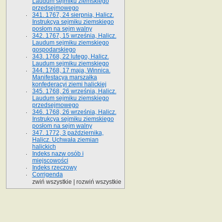
Laudum sejmiku ziemskiego
przedsejmowego
341. 1767, 24 sierpnia, Halicz.
Instrukcya sejmiku ziemskiego
posłom na sejm walny
342. 1767, 15 września, Halicz.
Laudum sejmiku ziemskiego
gospodarskiego
343. 1768, 22 lutego, Halicz.
Laudum sejmiku ziemskiego
344. 1768, 17 maja, Winnica.
Manifestacya marszałka
konfederacyi ziemi halickiej
345. 1768, 26 września, Halicz.
Laudum sejmiku ziemskiego
przedsejmowego
346. 1768, 26 września, Halicz.
Instrukcya sejmiku ziemskiego
posłom na sejm walny
347. 1772, 3 października,
Halicz. Uchwała ziemian
halickich
Indeks nazw osób i
miejscowości
Indeks rzeczowy
Corrigenda
zwiń wszystkie
|
rozwiń wszystkie