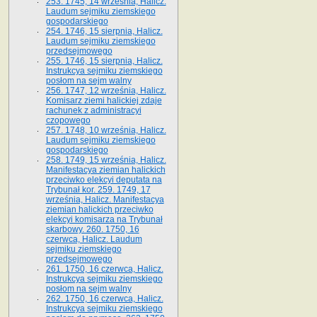
253. 1745, 14 września, Halicz.
Laudum sejmiku ziemskiego
gospodarskiego
254. 1746, 15 sierpnia, Halicz.
Laudum sejmiku ziemskiego
przedsejmowego
255. 1746, 15 sierpnia, Halicz.
Instrukcya sejmiku ziemskiego
posłom na sejm walny
256. 1747, 12 września, Halicz.
Komisarz ziemi halickiej zdaje
rachunek z administracyi
czopowego
257. 1748, 10 września, Halicz.
Laudum sejmiku ziemskiego
gospodarskiego
258. 1749, 15 września, Halicz.
Manifestacya ziemian halickich
przeciwko elekcyi deputata na
Trybunał kor. 259. 1749, 17
września, Halicz. Manifestacya
ziemian halickich przeciwko
elekcyi komisarza na Trybunał
skarbowy. 260. 1750, 16
czerwca, Halicz. Laudum
sejmiku ziemskiego
przedsejmowego
261. 1750, 16 czerwca, Halicz.
Instrukcya sejmiku ziemskiego
posłom na sejm walny
262. 1750, 16 czerwca, Halicz.
Instrukcya sejmiku ziemskiego