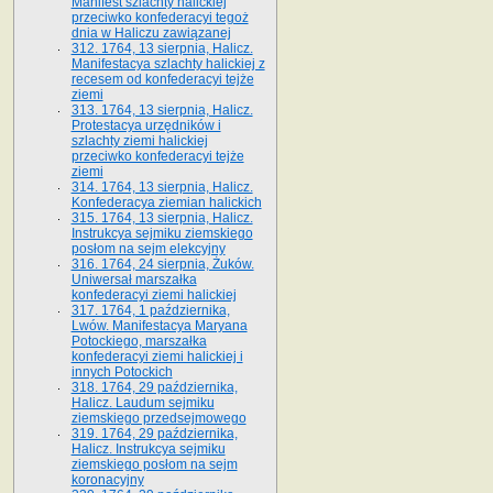
Manifest szlachty halickiej
przeciwko konfederacyi tegoż
dnia w Haliczu zawiązanej
312. 1764, 13 sierpnia, Halicz.
Manifestacya szlachty halickiej z
recesem od konfederacyi tejże
ziemi
313. 1764, 13 sierpnia, Halicz.
Protestacya urzędników i
szlachty ziemi halickiej
przeciwko konfederacyi tejże
ziemi
314. 1764, 13 sierpnia, Halicz.
Konfederacya ziemian halickich
315. 1764, 13 sierpnia, Halicz.
Instrukcya sejmiku ziemskiego
posłom na sejm elekcyjny
316. 1764, 24 sierpnia, Żuków.
Uniwersał marszałka
konfederacyi ziemi halickiej
317. 1764, 1 października,
Lwów. Manifestacya Maryana
Potockiego, marszałka
konfederacyi ziemi halickiej i
innych Potockich
318. 1764, 29 października,
Halicz. Laudum sejmiku
ziemskiego przedsejmowego
319. 1764, 29 października,
Halicz. Instrukcya sejmiku
ziemskiego posłom na sejm
koronacyjny