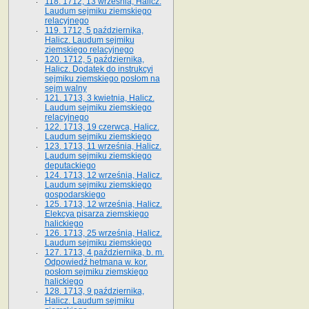
118. 1712, 13 września, Halicz.
Laudum sejmiku ziemskiego
relacyjnego
119. 1712, 5 października,
Halicz. Laudum sejmiku
ziemskiego relacyjnego
120. 1712, 5 października,
Halicz. Dodatek do instrukcyi
sejmiku ziemskiego posłom na
sejm walny
121. 1713, 3 kwietnia, Halicz.
Laudum sejmiku ziemskiego
relacyjnego
122. 1713, 19 czerwca, Halicz.
Laudum sejmiku ziemskiego
123. 1713, 11 września, Halicz.
Laudum sejmiku ziemskiego
deputackiego
124. 1713, 12 września, Halicz.
Laudum sejmiku ziemskiego
gospodarskiego
125. 1713, 12 września, Halicz.
Elekcya pisarza ziemskiego
halickiego
126. 1713, 25 września, Halicz.
Laudum sejmiku ziemskiego
127. 1713, 4 października, b. m.
Odpowiedź hetmana w. kor.
posłom sejmiku ziemskiego
halickiego
128. 1713, 9 października,
Halicz. Laudum sejmiku