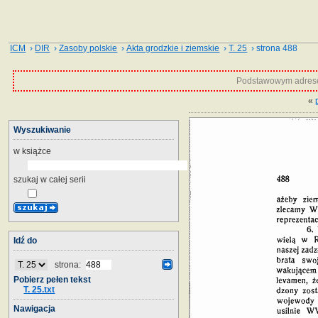
ICM
›
DIR
›
Zasoby polskie
›
Akta grodzkie i ziemskie
›
T. 25
› strona 488
Podstawowym adrese
«
Wyszukiwanie
w książce
szukaj w całej serii
Idź do
strona:
Pobierz pełen tekst
T. 25.txt
Nawigacja