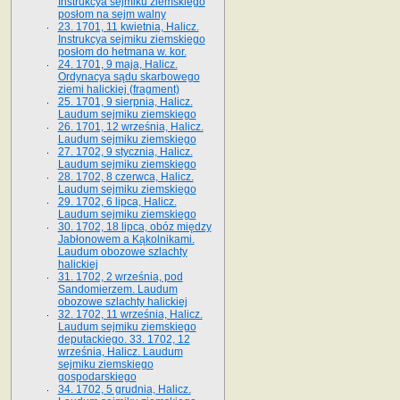
Instrukcya sejmiku ziemskiego
posłom na sejm walny
23. 1701, 11 kwietnia, Halicz.
Instrukcya sejmiku ziemskiego
posłom do hetmana w. kor.
24. 1701, 9 maja, Halicz.
Ordynacya sądu skarbowego
ziemi halickiej (fragment)
25. 1701, 9 sierpnia, Halicz.
Laudum sejmiku ziemskiego
26. 1701, 12 września, Halicz.
Laudum sejmiku ziemskiego
27. 1702, 9 stycznia, Halicz.
Laudum sejmiku ziemskiego
28. 1702, 8 czerwca, Halicz.
Laudum sejmiku ziemskiego
29. 1702, 6 lipca, Halicz.
Laudum sejmiku ziemskiego
30. 1702, 18 lipca, obóz między
Jabłonowem a Kąkolnikami.
Laudum obozowe szlachty
halickiej
31. 1702, 2 września, pod
Sandomierzem. Laudum
obozowe szlachty halickiej
32. 1702, 11 września, Halicz.
Laudum sejmiku ziemskiego
deputackiego. 33. 1702, 12
września, Halicz. Laudum
sejmiku ziemskiego
gospodarskiego
34. 1702, 5 grudnia, Halicz.