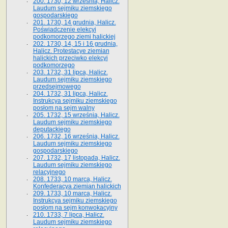
200. 1730, 12 września, Halicz.
Laudum sejmiku ziemskiego
gospodarskiego
201. 1730, 14 grudnia, Halicz.
Poświadczenie elekcyi
podkomorzego ziemi halickiej
202. 1730, 14, 15 i 16 grudnia,
Halicz. Protestacye ziemian
halickich przeciwko elekcyi
podkomorzego
203. 1732, 31 lipca, Halicz.
Laudum sejmiku ziemskiego
przedsejmowego
204. 1732, 31 lipca, Halicz.
Instrukcya sejmiku ziemskiego
posłom na sejm walny
205. 1732, 15 września, Halicz.
Laudum sejmiku ziemskiego
deputackiego
206. 1732, 16 września, Halicz.
Laudum sejmiku ziemskiego
gospodarskiego
207. 1732, 17 listopada, Halicz.
Laudum sejmiku ziemskiego
relacyjnego
208. 1733, 10 marca, Halicz.
Konfederacya ziemian halickich­
209. 1733, 10 marca, Halicz.
Instrukcya sejmiku ziemskiego
posłom na sejm konwokacyjny
210. 1733, 7 lipca, Halicz.
Laudum sejmiku ziemskiego