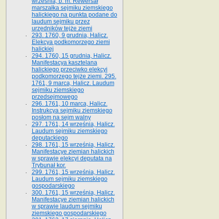
września, b. m. Rewersał
marszałka sejmiku ziemskiego
halickiego na punkta podane do
laudum sejmiku przez
urzędników tejże ziemi
293. 1760, 9 grudnia, Halicz.
Elekcya podkomorzego ziemi
halickiej
294. 1760, 15 grudnia, Halicz.
Manifestacya kasztelana
halickiego przeciwko elekcyi
podkomorzego tejże ziemi. 295.
1761, 9 marca, Halicz. Laudum
sejmiku ziemskiego
przedsejmowego
296. 1761, 10 marca, Halicz.
Instrukcya sejmiku ziemskiego
posłom na sejm walny
297. 1761, 14 września, Halicz.
Laudum sejmiku ziemskiego
deputackiego
298. 1761, 15 września, Halicz.
Manifestacye ziemian halickich
w sprawie elekcyi deputata na
Trybunał kor.
299. 1761, 15 września, Halicz.
Laudum sejmiku ziemskiego
gospodarskiego
300. 1761, 15 września, Halicz.
Manifestacye ziemian halickich
w sprawie laudum sejmiku
ziemskiego gospodarskiego