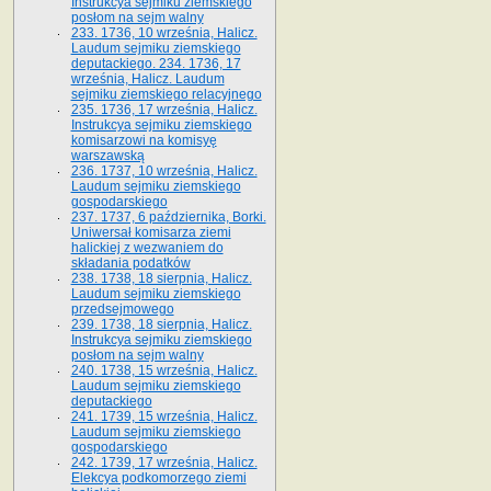
Instrukcya sejmiku ziemskiego
posłom na sejm walny
233. 1736, 10 września, Halicz.
Laudum sejmiku ziemskiego
deputackiego. 234. 1736, 17
września, Halicz. Laudum
sejmiku ziemskiego relacyjnego
235. 1736, 17 września, Halicz.
Instrukcya sejmiku ziemskiego
komisarzowi na komisyę
warszawską
236. 1737, 10 września, Halicz.
Laudum sejmiku ziemskiego
gospodarskiego
237. 1737, 6 października, Borki.
Uniwersał komisarza ziemi
halickiej z wezwaniem do
składania podatków
238. 1738, 18 sierpnia, Halicz.
Laudum sejmiku ziemskiego
przedsejmowego
239. 1738, 18 sierpnia, Halicz.
Instrukcya sejmiku ziemskiego
posłom na sejm walny
240. 1738, 15 września, Halicz.
Laudum sejmiku ziemskiego
deputackiego
241. 1739, 15 września, Halicz.
Laudum sejmiku ziemskiego
gospodarskiego
242. 1739, 17 września, Halicz.
Elekcya podkomorzego ziemi