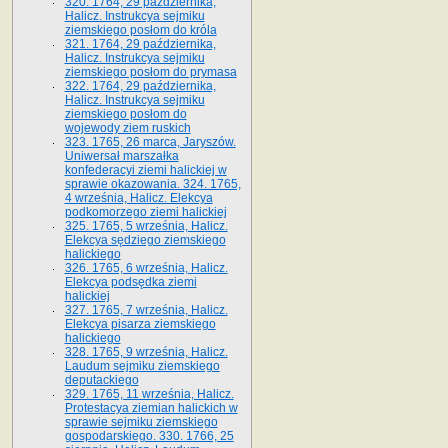
320. 1764, 29 października,
Halicz. Instrukcya sejmiku
ziemskiego posłom do króla
321. 1764, 29 października,
Halicz. Instrukcya sejmiku
ziemskiego posłom do prymasa
322. 1764, 29 października,
Halicz. Instrukcya sejmiku
ziemskiego posłom do
wojewody ziem ruskich
323. 1765, 26 marca, Jaryszów.
Uniwersał marszałka
konfederacyi ziemi halickiej w
sprawie okazowania. 324. 1765,
4 września, Halicz. Elekcya
podkomorzego ziemi halickiej
325. 1765, 5 września, Halicz.
Elekcya sędziego ziemskiego
halickiego
326. 1765, 6 września, Halicz.
Elekcya podsędka ziemi
halickiej
327. 1765, 7 września, Halicz.
Elekcya pisarza ziemskiego
halickiego
328. 1765, 9 września, Halicz.
Laudum sejmiku ziemskiego
deputackiego
329. 1765, 11 września, Halicz.
Protestacya ziemian halickich w
sprawie sejmiku ziemskiego
gospodarskiego. 330. 1766, 25