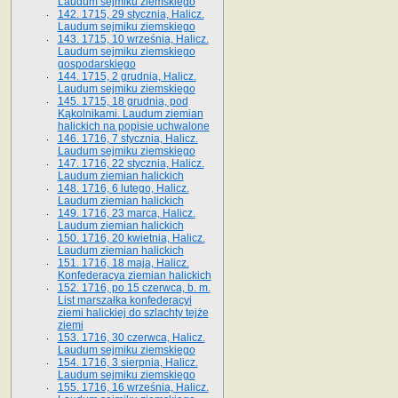
Laudum sejmiku ziemskiego
142. 1715, 29 stycznia, Halicz.
Laudum sejmiku ziemskiego
143. 1715, 10 września, Halicz.
Laudum sejmiku ziemskiego
gospodarskiego
144. 1715, 2 grudnia, Halicz.
Laudum sejmiku ziemskiego
145. 1715, 18 grudnia, pod
Kąkolnikami. Laudum ziemian
halickich na popisie uchwalone
146. 1716, 7 stycznia, Halicz.
Laudum sejmiku ziemskiego
147. 1716, 22 stycznia, Halicz.
Laudum ziemian halickich
148. 1716, 6 lutego, Halicz.
Laudum ziemian halickich
149. 1716, 23 marca, Halicz.
Laudum ziemian halickich
150. 1716, 20 kwietnia, Halicz.
Laudum ziemian halickich
151. 1716, 18 maja, Halicz.
Konfederacya ziemian halickich
152. 1716, po 15 czerwca, b. m.
List marszałka konfederacyi
ziemi halickiej do szlachty tejże
ziemi
153. 1716, 30 czerwca, Halicz.
Laudum sejmiku ziemskiego
154. 1716, 3 sierpnia, Halicz.
Laudum sejmiku ziemskiego
155. 1716, 16 września, Halicz.