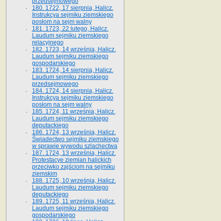
przedsejmowego
180. 1722, 17 sierpnia, Halicz.
Instrukcya sejmiku ziemskiego
posłom na sejm walny
181. 1723, 22 lutego, Halicz.
Laudum sejmiku ziemskiego
relacyjnego
182. 1723, 14 września, Halicz.
Laudum sejmiku ziemskiego
gospodarskiego
183. 1724, 14 sierpnia, Halicz.
Laudum sejmiku ziemskiego
przedsejmowego
184. 1724, 14 sierpnia, Halicz.
Instrukcya sejmiku ziemskiego
posłom na sejm walny
185. 1724, 11 września, Halicz.
Laudum sejmiku ziemskiego
deputackiego
186. 1724, 13 września, Halicz.
Świadectwo sejmiku ziemskiego
w sprawie wywodu szlachectwa
187. 1724, 13 września, Halicz.
Protestacye ziemian halickich
przeciwko zajściom na sejmiku
ziemskim
188. 1725, 10 września, Halicz.
Laudum sejmiku ziemskiego
deputackiego
189. 1725, 11 września, Halicz.
Laudum sejmiku ziemskiego
gospodarskiego