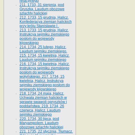
relacyjnego
211. 1733, 31 sierpnia, pod
Gruszką. Laudum obozowe
szlachty halickiej
212. 1733, 15 grudnia, Halicz.
Konfederacya ziemian halickich
przy królu Stanisławie I .
213. 1733, 15 grudnia, Halicz.
Instrukcya sejmiku ziemskiego
posłom do wojewody
kijowskiego
214. 1734, 25 lutego, Halicz.
Laudum sejmiku ziemskiego.
215. 1734, 15 kwietnia, Halicz.
Laudum sejmiku ziemskiego
216. 1734, 15 kwietnia, Halicz.
Instrukcya sejmiku ziemskiego
posłom do wojewody
wołyńskiego. 217. 1734, 15
kwietnia, Halicz. Instrukcya
sejmiku ziemskiego posłom do
wojewody kijowskiego
218. 1734, 24 maja, Halicz.
Uchwała ziemian halickich w
sprawie swawoli opryszków i
poddaństwa. 219. 1734, 26
czerwca, Halicz. Laudum
sejmiku ziemskiego
220. 1734, 30 lipca, pod
Maryampolem. Laudum
obozowe szlachty halickiej
221. 1735, 22 stycznia, Tłumacz.