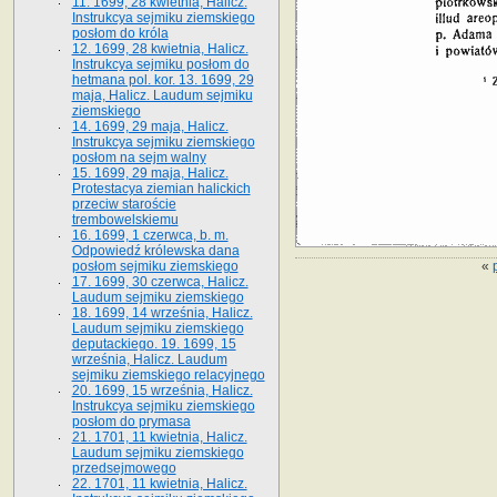
11. 1699, 28 kwietnia, Halicz.
Instrukcya sejmiku ziemskiego
posłom do króla
12. 1699, 28 kwietnia, Halicz.
Instrukcya sejmiku posłom do
hetmana pol. kor. 13. 1699, 29
maja, Halicz. Laudum sejmiku
ziemskiego
14. 1699, 29 maja, Halicz.
Instrukcya sejmiku ziemskiego
posłom na sejm walny
15. 1699, 29 maja, Halicz.
Protestacya ziemian halickich
przeciw staroście
trembowelskiemu
16. 1699, 1 czerwca, b. m.
Odpowiedź królewska dana
«
posłom sejmiku ziemskiego
17. 1699, 30 czerwca, Halicz.
Laudum sejmiku ziemskiego
18. 1699, 14 września, Halicz.
Laudum sejmiku ziemskiego
deputackiego. 19. 1699, 15
września, Halicz. Laudum
sejmiku ziemskiego relacyjnego
20. 1699, 15 września, Halicz.
Instrukcya sejmiku ziemskiego
posłom do prymasa
21. 1701, 11 kwietnia, Halicz.
Laudum sejmiku ziemskiego
przedsejmowego
22. 1701, 11 kwietnia, Halicz.