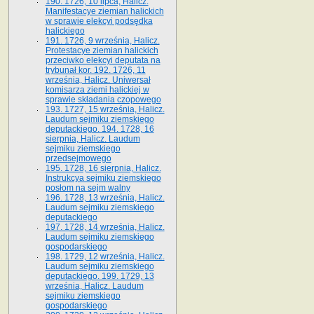
190. 1726, 10 lipca, Halicz.
Manifestacye ziemian halickich
w sprawie elekcyi podsędka
halickiego
191. 1726, 9 września, Halicz.
Protestacye ziemian halickich
przeciwko elekcyi deputata na
trybunał kor. 192. 1726, 11
września, Halicz. Uniwersał
komisarza ziemi halickiej w
sprawie składania czopowego
193. 1727, 15 września, Halicz.
Laudum sejmiku ziemskiego
deputackiego. 194. 1728, 16
sierpnia, Halicz. Laudum
sejmiku ziemskiego
przedsejmowego
195. 1728, 16 sierpnia, Halicz.
Instrukcya sejmiku ziemskiego
posłom na sejm walny
196. 1728, 13 września, Halicz.
Laudum sejmiku ziemskiego
deputackiego
197. 1728, 14 września, Halicz.
Laudum sejmiku ziemskiego
gospodarskiego
198. 1729, 12 września, Halicz.
Laudum sejmiku ziemskiego
deputackiego. 199. 1729, 13
września, Halicz. Laudum
sejmiku ziemskiego
gospodarskiego