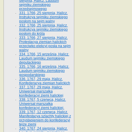
sierpnia, Halicz. Laudum
sejmiku ziemskiego
przedsejmowego
331. 1766, 25 sierpnia, Halicz.
Instrukcya sejmiku ziemskiego
posłom na sejm walny
332. 1766, 25 sierpnia, Halicz.
Instrukcya sejmiku ziemskiego
posłom do króla
333. 1766, 27 sierpnia, Halicz.
Protestacya ziemian halickich
przeciwko elekcyi posła na sejm
walny
334. 1766, 15 września, Halicz.
Laudum sejmiku ziemskiego
deputackiego
335. 1766, 16 września, Halicz.
Laudum sejmiku ziemskiego
gospodarskiego
336. 1767, 29 maja, Halicz.
Konfederacya ziemian halickich
337. 1767, 29 maja, Halicz.
Uniwersał marszałka
konfederacyi ziemi halickiej
338. 1767, 5 czerwca, Halicz.
Uniwersał marszałka
konfederacyi ziemi halickiej.
339. 1767, 12 czerwca, Halicz.
Manifestacya szlachty halickiej z
przystąpieniem do konfederacyi
tejże ziemi
340. 1767, 24 sierpnia, Halicz.