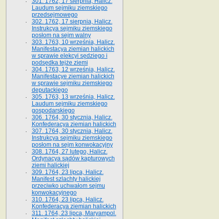
301. 1762, 17 sierpnia, Halicz.
Laudum sejmiku ziemskiego
przedsejmowego
302. 1762, 17 sierpnia, Halicz.
Instrukcya sejmiku ziemskiego
posłom na sejm walny
303. 1763, 10 września, Halicz.
Manifestacya ziemian halickich
w sprawie elekcyi sędziego i
podsędka tejże ziemi
304. 1763, 12 września, Halicz.
Manifestacye ziemian halickich
w sprawie sejmiku ziemskiego
deputackiego
305. 1763, 13 września, Halicz.
Laudum sejmiku ziemskiego
gospodarskiego
306. 1764, 30 stycznia, Halicz.
Konfederacya ziemian halickich
307. 1764, 30 stycznia, Halicz.
Instrukcya sejmiku ziemskiego
posłom na sejm konwokacyjny
308. 1764, 27 lutego, Halicz.
Ordynacya sądów kapturowych
ziemi halickiej
309. 1764, 23 lipca, Halicz.
Manifest szlachty halickiej
przeciwko uchwałom sejmu
konwokacyjnego
310. 1764, 23 lipca, Halicz.
Konfederacya ziemian halickich
311. 1764, 23 lipca, Maryampol.