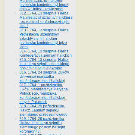
Manifest szlachty halickiej
przeciwko konfederacyi tegoż
dnia w Haliczu zawiązanej
312. 1764, 13 sierpnia, Halicz.
Manifestacya szlachty halickiej z
recesem od konfederacyi tejże
ziemi
313. 1764, 13 sierpnia, Halicz.
Protestacya urzędników i
szlachty ziemi halickiej
przeciwko konfederacyi tejże
ziemi
314. 1764, 13 sierpnia, Halicz.
Konfederacya ziemian halickich
315. 1764, 13 sierpnia, Halicz.
Instrukcya sejmiku ziemskiego
posłom na sejm elekcyjny
316. 1764, 24 sierpnia, Żuków.
Uniwersał marszałka
konfederacyi ziemi halickiej
317. 1764, 1 października,
Lwów. Manifestacya Maryana
Potockiego, marszałka
konfederacyi ziemi halickiej i
innych Potockich
318. 1764, 29 października,
Halicz. Laudum sejmiku
ziemskiego przedsejmowego
319. 1764, 29 października,
Halicz. Instrukcya sejmiku
ziemskiego posłom na sejm
koronacyjny