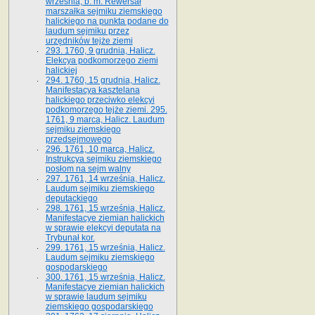
września, b. m. Rewersał
marszałka sejmiku ziemskiego
halickiego na punkta podane do
laudum sejmiku przez
urzędników tejże ziemi
293. 1760, 9 grudnia, Halicz.
Elekcya podkomorzego ziemi
halickiej
294. 1760, 15 grudnia, Halicz.
Manifestacya kasztelana
halickiego przeciwko elekcyi
podkomorzego tejże ziemi. 295.
1761, 9 marca, Halicz. Laudum
sejmiku ziemskiego
przedsejmowego
296. 1761, 10 marca, Halicz.
Instrukcya sejmiku ziemskiego
posłom na sejm walny
297. 1761, 14 września, Halicz.
Laudum sejmiku ziemskiego
deputackiego
298. 1761, 15 września, Halicz.
Manifestacye ziemian halickich
w sprawie elekcyi deputata na
Trybunał kor.
299. 1761, 15 września, Halicz.
Laudum sejmiku ziemskiego
gospodarskiego
300. 1761, 15 września, Halicz.
Manifestacye ziemian halickich
w sprawie laudum sejmiku
ziemskiego gospodarskiego