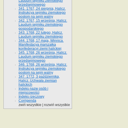
Laudum sejmiku ziemskiego
przedsejmowego
341. 1767, 24 sierpnia, Halicz.
Instrukcya sejmiku ziemskiego
posłom na sejm walny
342. 1767, 15 września, Halicz.
Laudum sejmiku ziemskiego
gospodarskiego
343. 1768, 22 lutego, Halicz.
Laudum sejmiku ziemskiego
344. 1768, 17 maja, Winnica.
Manifestacya marszałka
konfederacyi ziemi halickiej
345. 1768, 26 września, Halicz.
Laudum sejmiku ziemskiego
przedsejmowego
346. 1768, 26 września, Halicz.
Instrukcya sejmiku ziemskiego
posłom na sejm walny
347. 1772, 3 października,
Halicz. Uchwała ziemian
halickich
Indeks nazw osób i
miejscowości
Indeks rzeczowy
Corrigenda
zwiń wszystkie
|
rozwiń wszystkie