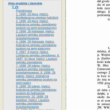
Akta grodzkie i ziemskie
T. 25
Przedmowa
1. 1696, 20 lipca, Halicz.
Konfederacya ziemian halickich
2. 1696, 20 lipca, Halicz.
Instrukcya sejmiku ziemskiego
posłom na sejm konwokacyjny
3. 1696, 26 listopada, Halicz.
Laudum sejmiku ziemskiego
przedsejmowego
4. 1696, 26 listopada, Halicz.
Instrukcya sejmiku ziemskiego
posłom na sejm elekcyjny
5. 1697, 4 marca, Halicz.
Limitacya sejmiku ziemskiego. 6.
1697, 31 lipca, Halicz. Laudum
sejmiku ziemskiego
7. 1698, 26 lutego, Halicz.
Laudum sejmiku ziemskiego
przedsejmowego. 8. 1698, 26
lutego, Halicz. Instrukcya
sejmiku ziemskiego posłom na
sejm walny
9. 1698, 26 lutego, Halicz.
Instrukcya sejmiku ziemskiego
posłom do hetmanów
koronnych. 10. 1699, 28
kwietnia, Halicz. Laudum
sejmiku ziemskiego
przedsejmowego