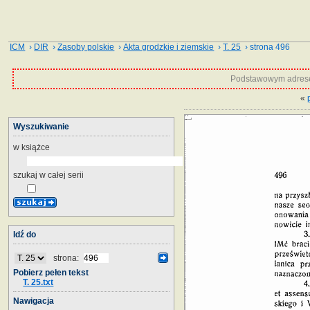
ICM
›
DIR
›
Zasoby polskie
›
Akta grodzkie i ziemskie
›
T. 25
› strona 496
Podstawowym adrese
«
Wyszukiwanie
w książce
szukaj w całej serii
Idź do
strona:
Pobierz pełen tekst
T. 25.txt
Nawigacja