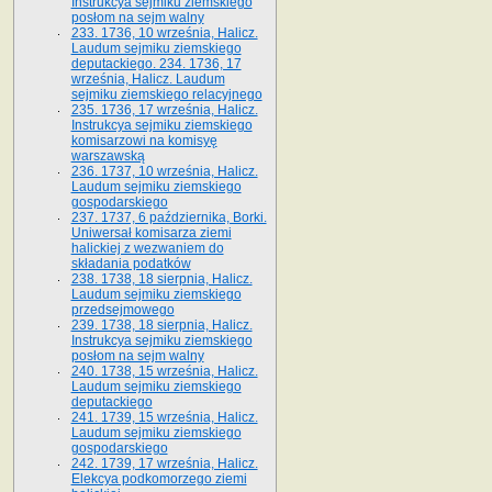
Instrukcya sejmiku ziemskiego
posłom na sejm walny
233. 1736, 10 września, Halicz.
Laudum sejmiku ziemskiego
deputackiego. 234. 1736, 17
września, Halicz. Laudum
sejmiku ziemskiego relacyjnego
235. 1736, 17 września, Halicz.
Instrukcya sejmiku ziemskiego
komisarzowi na komisyę
warszawską
236. 1737, 10 września, Halicz.
Laudum sejmiku ziemskiego
gospodarskiego
237. 1737, 6 października, Borki.
Uniwersał komisarza ziemi
halickiej z wezwaniem do
składania podatków
238. 1738, 18 sierpnia, Halicz.
Laudum sejmiku ziemskiego
przedsejmowego
239. 1738, 18 sierpnia, Halicz.
Instrukcya sejmiku ziemskiego
posłom na sejm walny
240. 1738, 15 września, Halicz.
Laudum sejmiku ziemskiego
deputackiego
241. 1739, 15 września, Halicz.
Laudum sejmiku ziemskiego
gospodarskiego
242. 1739, 17 września, Halicz.
Elekcya podkomorzego ziemi