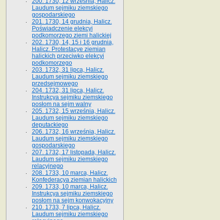
200. 1730, 12 września, Halicz.
Laudum sejmiku ziemskiego
gospodarskiego
201. 1730, 14 grudnia, Halicz.
Poświadczenie elekcyi
podkomorzego ziemi halickiej
202. 1730, 14, 15 i 16 grudnia,
Halicz. Protestacye ziemian
halickich przeciwko elekcyi
podkomorzego
203. 1732, 31 lipca, Halicz.
Laudum sejmiku ziemskiego
przedsejmowego
204. 1732, 31 lipca, Halicz.
Instrukcya sejmiku ziemskiego
posłom na sejm walny
205. 1732, 15 września, Halicz.
Laudum sejmiku ziemskiego
deputackiego
206. 1732, 16 września, Halicz.
Laudum sejmiku ziemskiego
gospodarskiego
207. 1732, 17 listopada, Halicz.
Laudum sejmiku ziemskiego
relacyjnego
208. 1733, 10 marca, Halicz.
Konfederacya ziemian halickich­
209. 1733, 10 marca, Halicz.
Instrukcya sejmiku ziemskiego
posłom na sejm konwokacyjny
210. 1733, 7 lipca, Halicz.
Laudum sejmiku ziemskiego