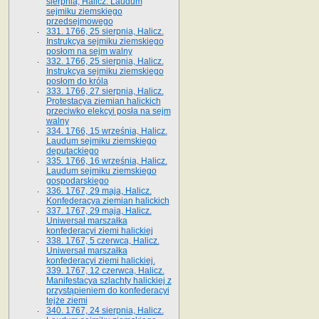
sierpnia, Halicz. Laudum
sejmiku ziemskiego
przedsejmowego
331. 1766, 25 sierpnia, Halicz.
Instrukcya sejmiku ziemskiego
posłom na sejm walny
332. 1766, 25 sierpnia, Halicz.
Instrukcya sejmiku ziemskiego
posłom do króla
333. 1766, 27 sierpnia, Halicz.
Protestacya ziemian halickich
przeciwko elekcyi posła na sejm
walny
334. 1766, 15 września, Halicz.
Laudum sejmiku ziemskiego
deputackiego
335. 1766, 16 września, Halicz.
Laudum sejmiku ziemskiego
gospodarskiego
336. 1767, 29 maja, Halicz.
Konfederacya ziemian halickich
337. 1767, 29 maja, Halicz.
Uniwersał marszałka
konfederacyi ziemi halickiej
338. 1767, 5 czerwca, Halicz.
Uniwersał marszałka
konfederacyi ziemi halickiej.
339. 1767, 12 czerwca, Halicz.
Manifestacya szlachty halickiej z
przystąpieniem do konfederacyi
tejże ziemi
340. 1767, 24 sierpnia, Halicz.