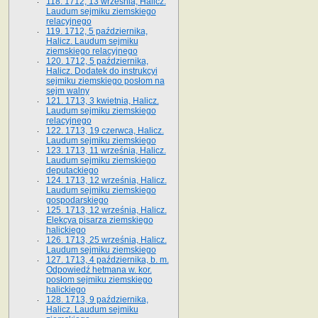
118. 1712, 13 września, Halicz.
Laudum sejmiku ziemskiego
relacyjnego
119. 1712, 5 października,
Halicz. Laudum sejmiku
ziemskiego relacyjnego
120. 1712, 5 października,
Halicz. Dodatek do instrukcyi
sejmiku ziemskiego posłom na
sejm walny
121. 1713, 3 kwietnia, Halicz.
Laudum sejmiku ziemskiego
relacyjnego
122. 1713, 19 czerwca, Halicz.
Laudum sejmiku ziemskiego
123. 1713, 11 września, Halicz.
Laudum sejmiku ziemskiego
deputackiego
124. 1713, 12 września, Halicz.
Laudum sejmiku ziemskiego
gospodarskiego
125. 1713, 12 września, Halicz.
Elekcya pisarza ziemskiego
halickiego
126. 1713, 25 września, Halicz.
Laudum sejmiku ziemskiego
127. 1713, 4 października, b. m.
Odpowiedź hetmana w. kor.
posłom sejmiku ziemskiego
halickiego
128. 1713, 9 października,
Halicz. Laudum sejmiku