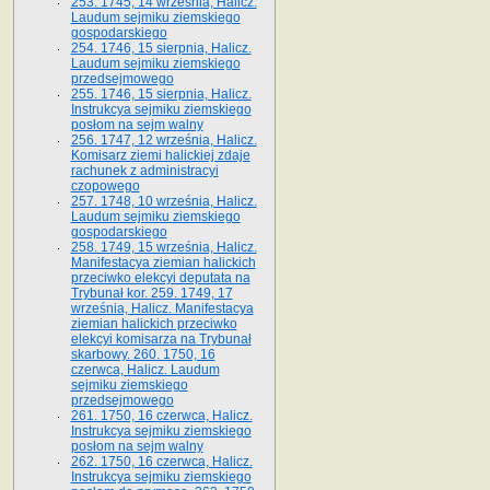
253. 1745, 14 września, Halicz.
Laudum sejmiku ziemskiego
gospodarskiego
254. 1746, 15 sierpnia, Halicz.
Laudum sejmiku ziemskiego
przedsejmowego
255. 1746, 15 sierpnia, Halicz.
Instrukcya sejmiku ziemskiego
posłom na sejm walny
256. 1747, 12 września, Halicz.
Komisarz ziemi halickiej zdaje
rachunek z administracyi
czopowego
257. 1748, 10 września, Halicz.
Laudum sejmiku ziemskiego
gospodarskiego
258. 1749, 15 września, Halicz.
Manifestacya ziemian halickich
przeciwko elekcyi deputata na
Trybunał kor. 259. 1749, 17
września, Halicz. Manifestacya
ziemian halickich przeciwko
elekcyi komisarza na Trybunał
skarbowy. 260. 1750, 16
czerwca, Halicz. Laudum
sejmiku ziemskiego
przedsejmowego
261. 1750, 16 czerwca, Halicz.
Instrukcya sejmiku ziemskiego
posłom na sejm walny
262. 1750, 16 czerwca, Halicz.
Instrukcya sejmiku ziemskiego