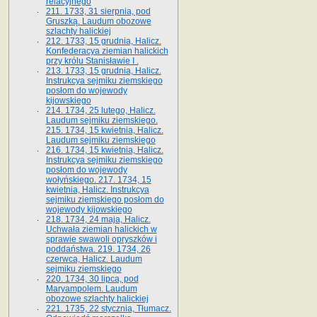
relacyjnego
211. 1733, 31 sierpnia, pod
Gruszką. Laudum obozowe
szlachty halickiej
212. 1733, 15 grudnia, Halicz.
Konfederacya ziemian halickich
przy królu Stanisławie I .
213. 1733, 15 grudnia, Halicz.
Instrukcya sejmiku ziemskiego
posłom do wojewody
kijowskiego
214. 1734, 25 lutego, Halicz.
Laudum sejmiku ziemskiego.
215. 1734, 15 kwietnia, Halicz.
Laudum sejmiku ziemskiego
216. 1734, 15 kwietnia, Halicz.
Instrukcya sejmiku ziemskiego
posłom do wojewody
wołyńskiego. 217. 1734, 15
kwietnia, Halicz. Instrukcya
sejmiku ziemskiego posłom do
wojewody kijowskiego
218. 1734, 24 maja, Halicz.
Uchwała ziemian halickich w
sprawie swawoli opryszków i
poddaństwa. 219. 1734, 26
czerwca, Halicz. Laudum
sejmiku ziemskiego
220. 1734, 30 lipca, pod
Maryampolem. Laudum
obozowe szlachty halickiej
221. 1735, 22 stycznia, Tłumacz.