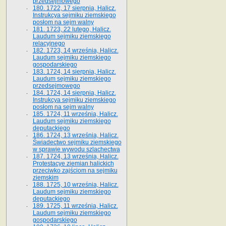
przedsejmowego
180. 1722, 17 sierpnia, Halicz.
Instrukcya sejmiku ziemskiego
posłom na sejm walny
181. 1723, 22 lutego, Halicz.
Laudum sejmiku ziemskiego
relacyjnego
182. 1723, 14 września, Halicz.
Laudum sejmiku ziemskiego
gospodarskiego
183. 1724, 14 sierpnia, Halicz.
Laudum sejmiku ziemskiego
przedsejmowego
184. 1724, 14 sierpnia, Halicz.
Instrukcya sejmiku ziemskiego
posłom na sejm walny
185. 1724, 11 września, Halicz.
Laudum sejmiku ziemskiego
deputackiego
186. 1724, 13 września, Halicz.
Świadectwo sejmiku ziemskiego
w sprawie wywodu szlachectwa
187. 1724, 13 września, Halicz.
Protestacye ziemian halickich
przeciwko zajściom na sejmiku
ziemskim
188. 1725, 10 września, Halicz.
Laudum sejmiku ziemskiego
deputackiego
189. 1725, 11 września, Halicz.
Laudum sejmiku ziemskiego
gospodarskiego