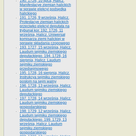
190. 1726, 10 lipca, Halicz.
Manifestacye ziemian halickich
w sprawie elekcyi podsędka
halickiego
191. 1726, 9 września, Halicz.
Protestacye ziemian halickich
przeciwko elekcyi deputata na
trybunał kor. 192. 1726, 11
września, Halicz. Uniwersał
komisarza ziemi halickiej w
sprawie składania czopowego
193. 1727, 15 września, Halicz.
Laudum sejmiku ziemskiego
deputackiego. 194. 1728, 16
sierpnia, Halicz. Laudum
sejmiku ziemskiego
przedsejmowego
195. 1728, 16 sierpnia, Halicz.
Instrukcya sejmiku ziemskiego
posłom na sejm walny
196. 1728, 13 września, Halicz.
Laudum sejmiku ziemskiego
deputackiego
197. 1728, 14 września, Halicz.
Laudum sejmiku ziemskiego
gospodarskiego
198. 1729, 12 września, Halicz.
Laudum sejmiku ziemskiego
deputackiego. 199. 1729, 13
września, Halicz. Laudum
sejmiku ziemskiego
gospodarskiego