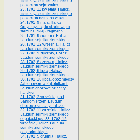
Instrukcya sejmiku ziemskiego
posłom na sejm walny
23. 1701, 11 kwietnia, Halicz.
Instrukcya sejmiku ziemskiego
posłom do hetmana w. kor.
24. 1701, 9 maja, Halicz.
Ordynacya sądu skarbowego
ziemi halickiej (fragment)
25. 1701, 9 sierpnia, Halicz.
Laudum sejmiku ziemskiego
26. 1701, 12 września, Halicz.
Laudum sejmiku ziemskiego
27. 1702, 9 stycznia, Halicz.
Laudum sejmiku ziemskiego
28. 1702, 8 czerwca, Halicz.
Laudum sejmiku ziemskiego
29. 1702, 6 lipca, Halicz.
Laudum sejmiku ziemskiego
30. 1702, 18 lipca, obóz między
Jabłonowem a Kąkolnikami.
Laudum obozowe szlachty
halickiej
31. 1702, 2 września, pod
Sandomierzem. Laudum
obozowe szlachty halickiej
32. 1702, 11 września, Halicz.
Laudum sejmiku ziemskiego
deputackiego. 33. 1702, 12
września, Halicz. Laudum
sejmiku ziemskiego
gospodarskiego
34. 1702, 5 grudnia, Halicz.