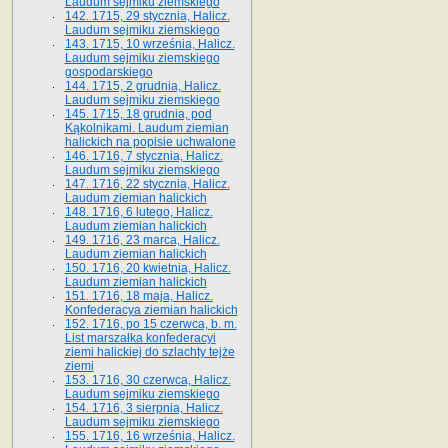
Laudum sejmiku ziemskiego
142. 1715, 29 stycznia, Halicz.
Laudum sejmiku ziemskiego
143. 1715, 10 września, Halicz.
Laudum sejmiku ziemskiego
gospodarskiego
144. 1715, 2 grudnia, Halicz.
Laudum sejmiku ziemskiego
145. 1715, 18 grudnia, pod
Kąkolnikami. Laudum ziemian
halickich na popisie uchwalone
146. 1716, 7 stycznia, Halicz.
Laudum sejmiku ziemskiego
147. 1716, 22 stycznia, Halicz.
Laudum ziemian halickich
148. 1716, 6 lutego, Halicz.
Laudum ziemian halickich
149. 1716, 23 marca, Halicz.
Laudum ziemian halickich
150. 1716, 20 kwietnia, Halicz.
Laudum ziemian halickich
151. 1716, 18 maja, Halicz.
Konfederacya ziemian halickich
152. 1716, po 15 czerwca, b. m.
List marszałka konfederacyi
ziemi halickiej do szlachty tejże
ziemi
153. 1716, 30 czerwca, Halicz.
Laudum sejmiku ziemskiego
154. 1716, 3 sierpnia, Halicz.
Laudum sejmiku ziemskiego
155. 1716, 16 września, Halicz.