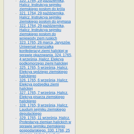
320. 1764, 29 października,
Halicz. Instrukcya sejmiku
ziemskiego posłom do króla
321. 1764, 29 października,
Halicz. Instrukcya sejmiku
ziemskiego posłom do prymasa
322. 1764, 29 października,
Halicz. Instrukcya sejmiku
ziemskiego posłom do
wojewody ziem ruskich
323. 1765, 26 marca, Jaryszów.
Uniwersał marszałka
konfederacyi ziemi halickiej w
sprawie okazowania. 324. 1765,
4 września, Halicz. Elekcya
podkomorzego ziemi halickiej
325. 1765, 5 września, Halicz.
Elekcya sędziego ziemskiego
halickiego
326. 1765, 6 września, Halicz.
Elekcya podsędka ziemi
halickiej
327. 1765, 7 września, Halicz.
Elekcya pisarza ziemskiego
halickiego
328. 1765, 9 września, Halicz.
Laudum sejmiku ziemskiego
deputackiego
329. 1765, 11 września, Halicz.
Protestacya ziemian halickich w
sprawie sejmiku ziemskiego
gospodarskiego. 330. 1766, 25