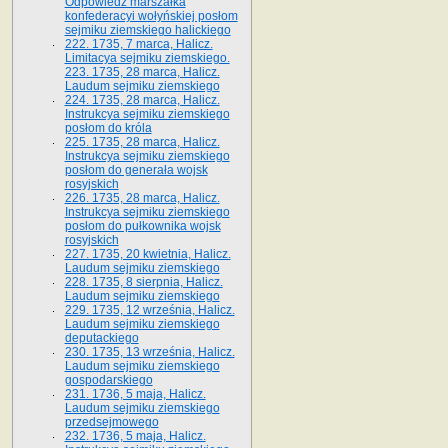
Odpowiedź marszałka
konfederacyi wołyńskiej posłom
sejmiku ziemskiego halickiego
222. 1735, 7 marca, Halicz.
Limitacya sejmiku ziemskiego.
223. 1735, 28 marca, Halicz.
Laudum sejmiku ziemskiego
224. 1735, 28 marca, Halicz.
Instrukcya sejmiku ziemskiego
posłom do króla
225. 1735, 28 marca, Halicz.
Instrukcya sejmiku ziemskiego
posłom do generała wojsk
rosyjskich
226. 1735, 28 marca, Halicz.
Instrukcya sejmiku ziemskiego
posłom do pułkownika wojsk
rosyjskich
227. 1735, 20 kwietnia, Halicz.
Laudum sejmiku ziemskiego
228. 1735, 8 sierpnia, Halicz.
Laudum sejmiku ziemskiego
229. 1735, 12 września, Halicz.
Laudum sejmiku ziemskiego
deputackiego
230. 1735, 13 września, Halicz.
Laudum sejmiku ziemskiego
gospodarskiego
231. 1736, 5 maja, Halicz.
Laudum sejmiku ziemskiego
przedsejmowego
232. 1736, 5 maja, Halicz.