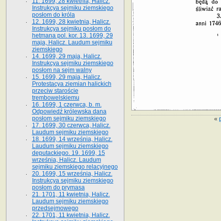
11. 1699, 28 kwietnia, Halicz.
Instrukcya sejmiku ziemskiego
posłom do króla
12. 1699, 28 kwietnia, Halicz.
Instrukcya sejmiku posłom do
hetmana pol. kor. 13. 1699, 29
maja, Halicz. Laudum sejmiku
ziemskiego
14. 1699, 29 maja, Halicz.
Instrukcya sejmiku ziemskiego
posłom na sejm walny
15. 1699, 29 maja, Halicz.
Protestacya ziemian halickich
przeciw staroście
trembowelskiemu
16. 1699, 1 czerwca, b. m.
Odpowiedź królewska dana
posłom sejmiku ziemskiego
«
17. 1699, 30 czerwca, Halicz.
Laudum sejmiku ziemskiego
18. 1699, 14 września, Halicz.
Laudum sejmiku ziemskiego
deputackiego. 19. 1699, 15
września, Halicz. Laudum
sejmiku ziemskiego relacyjnego
20. 1699, 15 września, Halicz.
Instrukcya sejmiku ziemskiego
posłom do prymasa
21. 1701, 11 kwietnia, Halicz.
Laudum sejmiku ziemskiego
przedsejmowego
22. 1701, 11 kwietnia, Halicz.