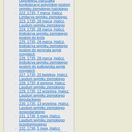
Odpowiedź marszałka
konfederacyi wołyńskiej posłom
sejmiku ziemskiego halickiego
222. 1735, 7 marca, Halicz.
Limitacya sejmiku ziemskiego.
223. 1735, 28 marca, Halicz.
Laudum sejmiku ziemskiego
224. 1735, 28 marca, Halicz.
Instrukcya sejmiku ziemskiego
posłom do króla
225. 1735, 28 marca, Halicz.
Instrukcya sejmiku ziemskiego
posłom do generała wojsk
rosyjskich
226. 1735, 28 marca, Halicz.
Instrukcya sejmiku ziemskiego
posłom do pułkownika wojsk
rosyjskich
227. 1735, 20 kwietnia, Halicz.
Laudum sejmiku ziemskiego
228. 1735, 8 sierpnia, Halicz.
Laudum sejmiku ziemskiego
229. 1735, 12 września, Halicz.
Laudum sejmiku ziemskiego
deputackiego
230. 1735, 13 września, Halicz.
Laudum sejmiku ziemskiego
gospodarskiego
231. 1736, 5 maja, Halicz.
Laudum sejmiku ziemskiego
przedsejmowego
232. 1736, 5 maja, Halicz.