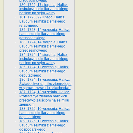
przedsejmowego
180. 1722, 17 sierpnia, Halicz.
Instrukcya sejmiku ziemskiego
posłom na sejm walny
181. 1723, 22 lutego, Halicz.
Laudum sejmiku ziemskiego
relacyjnego
182. 1723, 14 września, Halicz.
Laudum sejmiku ziemskiego
gospodarskiego
183. 1724, 14 sierpnia, Halicz.
Laudum sejmiku ziemskiego
przedsejmowego
184. 1724, 14 sierpnia, Halicz.
Instrukcya sejmiku ziemskiego
posłom na sejm walny
185. 1724, 11 września, Halicz.
Laudum sejmiku ziemskiego
deputackiego
186. 1724, 13 września, Halicz.
Świadectwo sejmiku ziemskiego
w sprawie wywodu szlachectwa
187. 1724, 13 września, Halicz.
Protestacye ziemian halickich
przeciwko zajściom na sejmiku
ziemskim
188. 1725, 10 września, Halicz.
Laudum sejmiku ziemskiego
deputackiego
189. 1725, 11 września, Halicz.
Laudum sejmiku ziemskiego
gospodarskiego