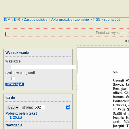
ICM
›
DIR
›
Zasoby polskie
›
Akta grodzkie i ziemskie
›
T. 25
› strona 502
Podstawowym adrese
«
Wyszukiwanie
w książce
szukaj w całej serii
Idź do
strona:
Pobierz pełen tekst
T. 25.txt
Nawigacja