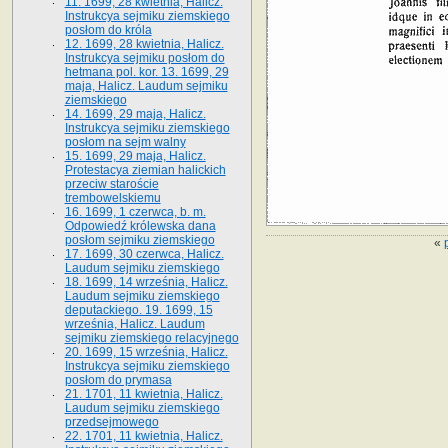
11. 1699, 28 kwietnia, Halicz.
Instrukcya sejmiku ziemskiego
posłom do króla
12. 1699, 28 kwietnia, Halicz.
Instrukcya sejmiku posłom do
hetmana pol. kor. 13. 1699, 29
maja, Halicz. Laudum sejmiku
ziemskiego
14. 1699, 29 maja, Halicz.
Instrukcya sejmiku ziemskiego
posłom na sejm walny
15. 1699, 29 maja, Halicz.
Protestacya ziemian halickich
przeciw staroście
trembowelskiemu
16. 1699, 1 czerwca, b. m.
Odpowiedź królewska dana
posłom sejmiku ziemskiego
«
17. 1699, 30 czerwca, Halicz.
Laudum sejmiku ziemskiego
18. 1699, 14 września, Halicz.
Laudum sejmiku ziemskiego
deputackiego. 19. 1699, 15
września, Halicz. Laudum
sejmiku ziemskiego relacyjnego
20. 1699, 15 września, Halicz.
Instrukcya sejmiku ziemskiego
posłom do prymasa
21. 1701, 11 kwietnia, Halicz.
Laudum sejmiku ziemskiego
przedsejmowego
22. 1701, 11 kwietnia, Halicz.