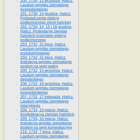
200. 1730, 12 września, Halicz.
Laudum sejmiku ziemskiego
gospodarskiego
201. 1730, 14 grudnia, Halicz.
Poświadczenie elekcyi
podkomorzego ziemi halickiej
202. 1730, 14, 15 i 16 grudnia,
Halicz. Protestacye ziemian
halickich przeciwko elekcyi
podkomorzego
203. 1732, 31 lipca, Halicz.
Laudum sejmiku ziemskiego
przedsejmowego
204. 1732, 31 lipca, Halicz.
Instrukcya sejmiku ziemskiego
posłom na sejm walny
205. 1732, 15 września, Halicz.
Laudum sejmiku ziemskiego
deputackiego
206. 1732, 16 września, Halicz.
Laudum sejmiku ziemskiego
gospodarskiego
207. 1732, 17 listopada, Halicz.
Laudum sejmiku ziemskiego
relacyjnego
208. 1733, 10 marca, Halicz.
Konfederacya ziemian halickich­
209. 1733, 10 marca, Halicz.
Instrukcya sejmiku ziemskiego
posłom na sejm konwokacyjny
210. 1733, 7 lipca, Halicz.
Laudum sejmiku ziemskiego