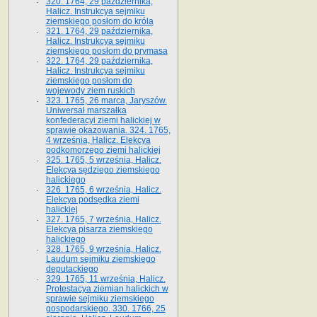
320. 1764, 29 października,
Halicz. Instrukcya sejmiku
ziemskiego posłom do króla
321. 1764, 29 października,
Halicz. Instrukcya sejmiku
ziemskiego posłom do prymasa
322. 1764, 29 października,
Halicz. Instrukcya sejmiku
ziemskiego posłom do
wojewody ziem ruskich
323. 1765, 26 marca, Jaryszów.
Uniwersał marszałka
konfederacyi ziemi halickiej w
sprawie okazowania. 324. 1765,
4 września, Halicz. Elekcya
podkomorzego ziemi halickiej
325. 1765, 5 września, Halicz.
Elekcya sędziego ziemskiego
halickiego
326. 1765, 6 września, Halicz.
Elekcya podsędka ziemi
halickiej
327. 1765, 7 września, Halicz.
Elekcya pisarza ziemskiego
halickiego
328. 1765, 9 września, Halicz.
Laudum sejmiku ziemskiego
deputackiego
329. 1765, 11 września, Halicz.
Protestacya ziemian halickich w
sprawie sejmiku ziemskiego
gospodarskiego. 330. 1766, 25