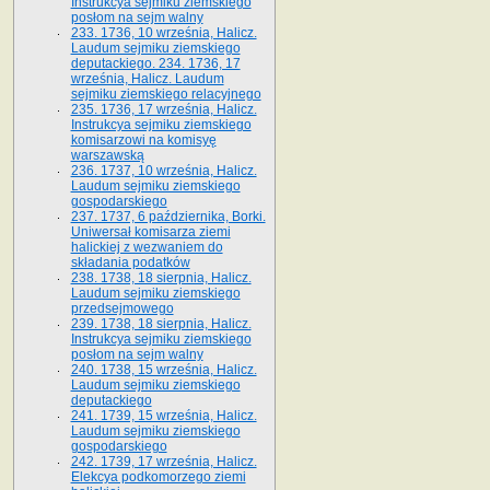
Instrukcya sejmiku ziemskiego
posłom na sejm walny
233. 1736, 10 września, Halicz.
Laudum sejmiku ziemskiego
deputackiego. 234. 1736, 17
września, Halicz. Laudum
sejmiku ziemskiego relacyjnego
235. 1736, 17 września, Halicz.
Instrukcya sejmiku ziemskiego
komisarzowi na komisyę
warszawską
236. 1737, 10 września, Halicz.
Laudum sejmiku ziemskiego
gospodarskiego
237. 1737, 6 października, Borki.
Uniwersał komisarza ziemi
halickiej z wezwaniem do
składania podatków
238. 1738, 18 sierpnia, Halicz.
Laudum sejmiku ziemskiego
przedsejmowego
239. 1738, 18 sierpnia, Halicz.
Instrukcya sejmiku ziemskiego
posłom na sejm walny
240. 1738, 15 września, Halicz.
Laudum sejmiku ziemskiego
deputackiego
241. 1739, 15 września, Halicz.
Laudum sejmiku ziemskiego
gospodarskiego
242. 1739, 17 września, Halicz.
Elekcya podkomorzego ziemi