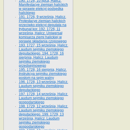
190. 1726, 10 lipca, Halicz.
Manifestacye ziemian halickich
w sprawie elekcyi podsędka
halickiego
191. 1726, 9 września, Halicz.
Protestacye ziemian halickich
przeciwko elekcyi deputata na
trybunał kor. 192. 1726, 11
września, Halicz. Uniwersał
komisarza ziemi halickiej w
sprawie składania czopowego
193. 1727, 15 września, Halicz.
Laudum sejmiku ziemskiego
deputackiego. 194. 1728, 16
sierpnia, Halicz. Laudum
sejmiku ziemskiego
przedsejmowego
195. 1728, 16 sierpnia, Halicz.
Instrukcya sejmiku ziemskiego
posłom na sejm walny
196. 1728, 13 września, Halicz.
Laudum sejmiku ziemskiego
deputackiego
197. 1728, 14 września, Halicz.
Laudum sejmiku ziemskiego
gospodarskiego
198. 1729, 12 września, Halicz.
Laudum sejmiku ziemskiego
deputackiego. 199. 1729, 13
września, Halicz. Laudum
sejmiku ziemskiego
gospodarskiego