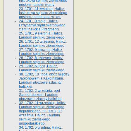
Instrukcya sejmiku ziemskiego
posłom na sejm walny
23. 1701, 11 kwietnia, Halicz.
Instrukcya sejmiku ziemskiego
posłom do hetmana w. kor.
24. 1701, 9 maja, Halicz.
Ordynacya sądu skarbowego
ziemi halickiej (fragment)
25. 1701, 9 sierpnia, Halicz.
Laudum sejmiku ziemskiego
26. 1701, 12 września, Halicz.
Laudum sejmiku ziemskiego
27. 1702, 9 stycznia, Halicz.
Laudum sejmiku ziemskiego
28. 1702, 8 czerwca, Halicz.
Laudum sejmiku ziemskiego
29. 1702, 6 lipca, Halicz.
Laudum sejmiku ziemskiego
30. 1702, 18 lipca, obóz między
Jabłonowem a Kąkolnikami.
Laudum obozowe szlachty
halickiej
31. 1702, 2 września, pod
Sandomierzem. Laudum
obozowe szlachty halickiej
32. 1702, 11 września, Halicz.
Laudum sejmiku ziemskiego
deputackiego. 33. 1702, 12
września, Halicz. Laudum
sejmiku ziemskiego
gospodarskiego
34. 1702, 5 grudnia, Halicz.