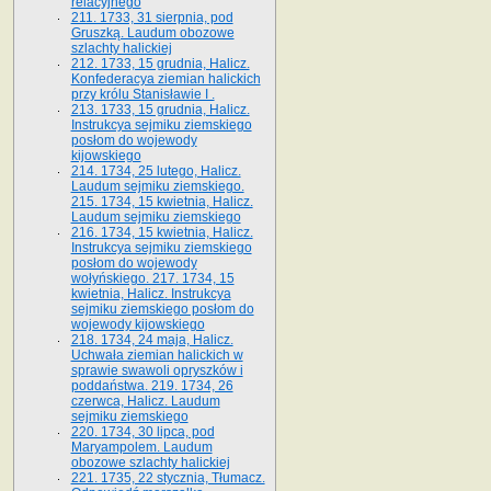
relacyjnego
211. 1733, 31 sierpnia, pod
Gruszką. Laudum obozowe
szlachty halickiej
212. 1733, 15 grudnia, Halicz.
Konfederacya ziemian halickich
przy królu Stanisławie I .
213. 1733, 15 grudnia, Halicz.
Instrukcya sejmiku ziemskiego
posłom do wojewody
kijowskiego
214. 1734, 25 lutego, Halicz.
Laudum sejmiku ziemskiego.
215. 1734, 15 kwietnia, Halicz.
Laudum sejmiku ziemskiego
216. 1734, 15 kwietnia, Halicz.
Instrukcya sejmiku ziemskiego
posłom do wojewody
wołyńskiego. 217. 1734, 15
kwietnia, Halicz. Instrukcya
sejmiku ziemskiego posłom do
wojewody kijowskiego
218. 1734, 24 maja, Halicz.
Uchwała ziemian halickich w
sprawie swawoli opryszków i
poddaństwa. 219. 1734, 26
czerwca, Halicz. Laudum
sejmiku ziemskiego
220. 1734, 30 lipca, pod
Maryampolem. Laudum
obozowe szlachty halickiej
221. 1735, 22 stycznia, Tłumacz.