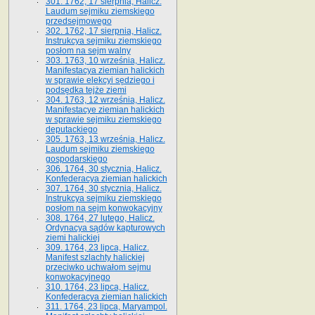
301. 1762, 17 sierpnia, Halicz.
Laudum sejmiku ziemskiego
przedsejmowego
302. 1762, 17 sierpnia, Halicz.
Instrukcya sejmiku ziemskiego
posłom na sejm walny
303. 1763, 10 września, Halicz.
Manifestacya ziemian halickich
w sprawie elekcyi sędziego i
podsędka tejże ziemi
304. 1763, 12 września, Halicz.
Manifestacye ziemian halickich
w sprawie sejmiku ziemskiego
deputackiego
305. 1763, 13 września, Halicz.
Laudum sejmiku ziemskiego
gospodarskiego
306. 1764, 30 stycznia, Halicz.
Konfederacya ziemian halickich
307. 1764, 30 stycznia, Halicz.
Instrukcya sejmiku ziemskiego
posłom na sejm konwokacyjny
308. 1764, 27 lutego, Halicz.
Ordynacya sądów kapturowych
ziemi halickiej
309. 1764, 23 lipca, Halicz.
Manifest szlachty halickiej
przeciwko uchwałom sejmu
konwokacyjnego
310. 1764, 23 lipca, Halicz.
Konfederacya ziemian halickich
311. 1764, 23 lipca, Maryampol.