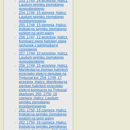
253. 1745, 14 września, Halicz.
Laudum sejmiku ziemskiego
gospodarskiego
254. 1746, 15 sierpnia, Halicz.
Laudum sejmiku ziemskiego
przedsejmowego
255. 1746, 15 sierpnia, Halicz.
Instrukcya sejmiku ziemskiego
posłom na sejm walny
256. 1747, 12 września, Halicz.
Komisarz ziemi halickiej zdaje
rachunek z administracyi
czopowego
257. 1748, 10 września, Halicz.
Laudum sejmiku ziemskiego
gospodarskiego
258. 1749, 15 września, Halicz.
Manifestacya ziemian halickich
przeciwko elekcyi deputata na
Trybunał kor. 259. 1749, 17
września, Halicz. Manifestacya
ziemian halickich przeciwko
elekcyi komisarza na Trybunał
skarbowy. 260. 1750, 16
czerwca, Halicz. Laudum
sejmiku ziemskiego
przedsejmowego
261. 1750, 16 czerwca, Halicz.
Instrukcya sejmiku ziemskiego
posłom na sejm walny
262. 1750, 16 czerwca, Halicz.
Instrukcya sejmiku ziemskiego