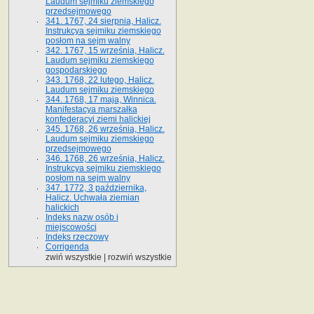
Laudum sejmiku ziemskiego
przedsejmowego
341. 1767, 24 sierpnia, Halicz.
Instrukcya sejmiku ziemskiego
posłom na sejm walny
342. 1767, 15 września, Halicz.
Laudum sejmiku ziemskiego
gospodarskiego
343. 1768, 22 lutego, Halicz.
Laudum sejmiku ziemskiego
344. 1768, 17 maja, Winnica.
Manifestacya marszałka
konfederacyi ziemi halickiej
345. 1768, 26 września, Halicz.
Laudum sejmiku ziemskiego
przedsejmowego
346. 1768, 26 września, Halicz.
Instrukcya sejmiku ziemskiego
posłom na sejm walny
347. 1772, 3 października,
Halicz. Uchwała ziemian
halickich
Indeks nazw osób i
miejscowości
Indeks rzeczowy
Corrigenda
zwiń wszystkie
|
rozwiń wszystkie