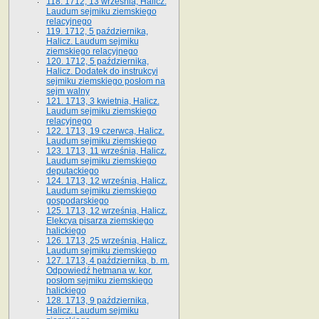
118. 1712, 13 września, Halicz.
Laudum sejmiku ziemskiego
relacyjnego
119. 1712, 5 października,
Halicz. Laudum sejmiku
ziemskiego relacyjnego
120. 1712, 5 października,
Halicz. Dodatek do instrukcyi
sejmiku ziemskiego posłom na
sejm walny
121. 1713, 3 kwietnia, Halicz.
Laudum sejmiku ziemskiego
relacyjnego
122. 1713, 19 czerwca, Halicz.
Laudum sejmiku ziemskiego
123. 1713, 11 września, Halicz.
Laudum sejmiku ziemskiego
deputackiego
124. 1713, 12 września, Halicz.
Laudum sejmiku ziemskiego
gospodarskiego
125. 1713, 12 września, Halicz.
Elekcya pisarza ziemskiego
halickiego
126. 1713, 25 września, Halicz.
Laudum sejmiku ziemskiego
127. 1713, 4 października, b. m.
Odpowiedź hetmana w. kor.
posłom sejmiku ziemskiego
halickiego
128. 1713, 9 października,
Halicz. Laudum sejmiku