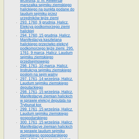
września, b. m. Rewersał
marszałka sejmiku ziemskiego
halickiego na punkta podane do
laudum sejmiku przez
urzędników tejże ziemi
293. 1760, 9 grudnia, Halicz.
Elekcya podkomorzego ziemi
halickiej
294. 1760, 15 grudnia, Halicz.
Manifestacya kasztelana
halickiego przeciwko elekcyi
podkomorzego tejże ziemi. 295.
1761, 9 marca, Halicz. Laudum
sejmiku ziemskiego
przedsejmowego
296. 1761, 10 marca, Halicz.
Instrukcya sejmiku ziemskiego
posłom na sejm walny
297. 1761, 14 września, Halicz.
Laudum sejmiku ziemskiego
deputackiego
298. 1761, 15 września, Halicz.
Manifestacye ziemian halickich
w sprawie elekcyi deputata na
Trybunał kor.
299. 1761, 15 września, Halicz.
Laudum sejmiku ziemskiego
gospodarskiego
300. 1761, 15 września, Halicz.
Manifestacye ziemian halickich
w sprawie laudum sejmiku
ziemskiego gospodarskiego