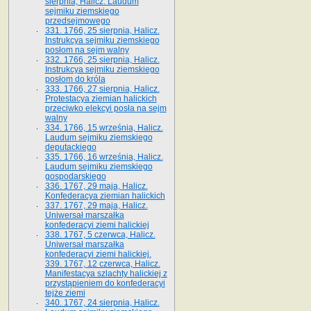
sierpnia, Halicz. Laudum
sejmiku ziemskiego
przedsejmowego
331. 1766, 25 sierpnia, Halicz.
Instrukcya sejmiku ziemskiego
posłom na sejm walny
332. 1766, 25 sierpnia, Halicz.
Instrukcya sejmiku ziemskiego
posłom do króla
333. 1766, 27 sierpnia, Halicz.
Protestacya ziemian halickich
przeciwko elekcyi posła na sejm
walny
334. 1766, 15 września, Halicz.
Laudum sejmiku ziemskiego
deputackiego
335. 1766, 16 września, Halicz.
Laudum sejmiku ziemskiego
gospodarskiego
336. 1767, 29 maja, Halicz.
Konfederacya ziemian halickich
337. 1767, 29 maja, Halicz.
Uniwersał marszałka
konfederacyi ziemi halickiej
338. 1767, 5 czerwca, Halicz.
Uniwersał marszałka
konfederacyi ziemi halickiej.
339. 1767, 12 czerwca, Halicz.
Manifestacya szlachty halickiej z
przystąpieniem do konfederacyi
tejże ziemi
340. 1767, 24 sierpnia, Halicz.