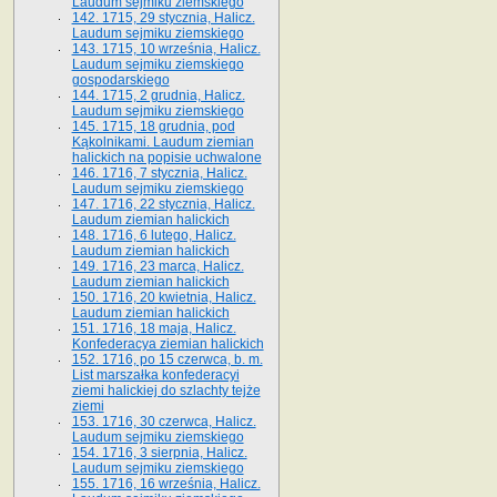
Laudum sejmiku ziemskiego
142. 1715, 29 stycznia, Halicz.
Laudum sejmiku ziemskiego
143. 1715, 10 września, Halicz.
Laudum sejmiku ziemskiego
gospodarskiego
144. 1715, 2 grudnia, Halicz.
Laudum sejmiku ziemskiego
145. 1715, 18 grudnia, pod
Kąkolnikami. Laudum ziemian
halickich na popisie uchwalone
146. 1716, 7 stycznia, Halicz.
Laudum sejmiku ziemskiego
147. 1716, 22 stycznia, Halicz.
Laudum ziemian halickich
148. 1716, 6 lutego, Halicz.
Laudum ziemian halickich
149. 1716, 23 marca, Halicz.
Laudum ziemian halickich
150. 1716, 20 kwietnia, Halicz.
Laudum ziemian halickich
151. 1716, 18 maja, Halicz.
Konfederacya ziemian halickich
152. 1716, po 15 czerwca, b. m.
List marszałka konfederacyi
ziemi halickiej do szlachty tejże
ziemi
153. 1716, 30 czerwca, Halicz.
Laudum sejmiku ziemskiego
154. 1716, 3 sierpnia, Halicz.
Laudum sejmiku ziemskiego
155. 1716, 16 września, Halicz.