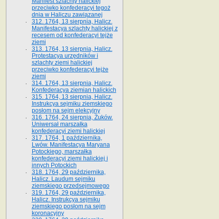
Manifest szlachty halickiej
przeciwko konfederacyi tegoż
dnia w Haliczu zawiązanej
312. 1764, 13 sierpnia, Halicz.
Manifestacya szlachty halickiej z
recesem od konfederacyi tejże
ziemi
313. 1764, 13 sierpnia, Halicz.
Protestacya urzędników i
szlachty ziemi halickiej
przeciwko konfederacyi tejże
ziemi
314. 1764, 13 sierpnia, Halicz.
Konfederacya ziemian halickich
315. 1764, 13 sierpnia, Halicz.
Instrukcya sejmiku ziemskiego
posłom na sejm elekcyjny
316. 1764, 24 sierpnia, Żuków.
Uniwersał marszałka
konfederacyi ziemi halickiej
317. 1764, 1 października,
Lwów. Manifestacya Maryana
Potockiego, marszałka
konfederacyi ziemi halickiej i
innych Potockich
318. 1764, 29 października,
Halicz. Laudum sejmiku
ziemskiego przedsejmowego
319. 1764, 29 października,
Halicz. Instrukcya sejmiku
ziemskiego posłom na sejm
koronacyjny