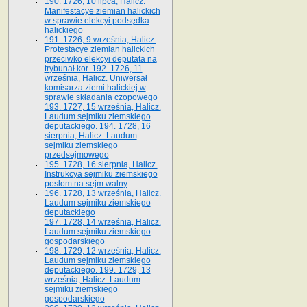
190. 1726, 10 lipca, Halicz.
Manifestacye ziemian halickich
w sprawie elekcyi podsędka
halickiego
191. 1726, 9 września, Halicz.
Protestacye ziemian halickich
przeciwko elekcyi deputata na
trybunał kor. 192. 1726, 11
września, Halicz. Uniwersał
komisarza ziemi halickiej w
sprawie składania czopowego
193. 1727, 15 września, Halicz.
Laudum sejmiku ziemskiego
deputackiego. 194. 1728, 16
sierpnia, Halicz. Laudum
sejmiku ziemskiego
przedsejmowego
195. 1728, 16 sierpnia, Halicz.
Instrukcya sejmiku ziemskiego
posłom na sejm walny
196. 1728, 13 września, Halicz.
Laudum sejmiku ziemskiego
deputackiego
197. 1728, 14 września, Halicz.
Laudum sejmiku ziemskiego
gospodarskiego
198. 1729, 12 września, Halicz.
Laudum sejmiku ziemskiego
deputackiego. 199. 1729, 13
września, Halicz. Laudum
sejmiku ziemskiego
gospodarskiego