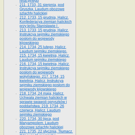
relacyjnego
211. 1733, 31 sierpnia, pod
Gruszką. Laudum obozowe
szlachty halickiej
212. 1733, 15 grudnia, Halicz.
Konfederacya ziemian halickich
przy królu Stanisławie I .
213. 1733, 15 grudnia, Halicz.
Instrukcya sejmiku ziemskiego
posłom do wojewody
kijowskiego
214. 1734, 25 lutego, Halicz.
Laudum sejmiku ziemskiego.
215. 1734, 15 kwietnia, Halicz.
Laudum sejmiku ziemskiego
216. 1734, 15 kwietnia, Halicz.
Instrukcya sejmiku ziemskiego
posłom do wojewody
wołyńskiego. 217. 1734, 15
kwietnia, Halicz. Instrukcya
sejmiku ziemskiego posłom do
wojewody kijowskiego
218. 1734, 24 maja, Halicz.
Uchwała ziemian halickich w
sprawie swawoli opryszków i
poddaństwa. 219. 1734, 26
czerwca, Halicz. Laudum
sejmiku ziemskiego
220. 1734, 30 lipca, pod
Maryampolem. Laudum
obozowe szlachty halickiej
221. 1735, 22 stycznia, Tłumacz.