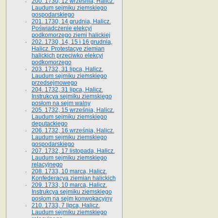
200. 1730, 12 września, Halicz.
Laudum sejmiku ziemskiego
gospodarskiego
201. 1730, 14 grudnia, Halicz.
Poświadczenie elekcyi
podkomorzego ziemi halickiej
202. 1730, 14, 15 i 16 grudnia,
Halicz. Protestacye ziemian
halickich przeciwko elekcyi
podkomorzego
203. 1732, 31 lipca, Halicz.
Laudum sejmiku ziemskiego
przedsejmowego
204. 1732, 31 lipca, Halicz.
Instrukcya sejmiku ziemskiego
posłom na sejm walny
205. 1732, 15 września, Halicz.
Laudum sejmiku ziemskiego
deputackiego
206. 1732, 16 września, Halicz.
Laudum sejmiku ziemskiego
gospodarskiego
207. 1732, 17 listopada, Halicz.
Laudum sejmiku ziemskiego
relacyjnego
208. 1733, 10 marca, Halicz.
Konfederacya ziemian halickich­
209. 1733, 10 marca, Halicz.
Instrukcya sejmiku ziemskiego
posłom na sejm konwokacyjny
210. 1733, 7 lipca, Halicz.
Laudum sejmiku ziemskiego