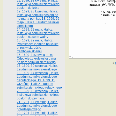
11. 1699, 28 kwietnia, Halicz.
Instrukcya sejmiku ziemskiego
posłom do króla
12. 1699, 28 kwietnia, Halicz.
Instrukcya sejmiku posłom do
hetmana pol. kor. 13. 1699, 29
maja, Halicz. Laudum sejmiku
ziemskiego
14. 1699, 29 maja, Halicz.
Instrukcya sejmiku ziemskiego
posłom na sejm walny
15. 1699, 29 maja, Halicz.
Protestacya ziemian halickich
przeciw staroście
trembowelskiemu
16. 1699, 1 czerwca, b. m.
Odpowiedź królewska dana
posłom sejmiku ziemskiego
«
17. 1699, 30 czerwca, Halicz.
Laudum sejmiku ziemskiego
18. 1699, 14 września, Halicz.
Laudum sejmiku ziemskiego
deputackiego. 19. 1699, 15
września, Halicz. Laudum
sejmiku ziemskiego relacyjnego
20. 1699, 15 września, Halicz.
Instrukcya sejmiku ziemskiego
posłom do prymasa
21. 1701, 11 kwietnia, Halicz.
Laudum sejmiku ziemskiego
przedsejmowego
22. 1701, 11 kwietnia, Halicz.