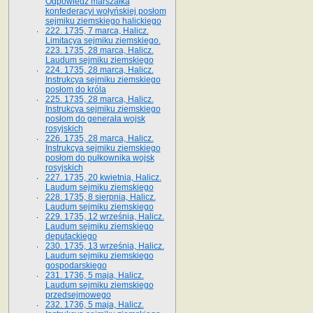
Odpowiedź marszałka
konfederacyi wołyńskiej posłom
sejmiku ziemskiego halickiego
222. 1735, 7 marca, Halicz.
Limitacya sejmiku ziemskiego.
223. 1735, 28 marca, Halicz.
Laudum sejmiku ziemskiego
224. 1735, 28 marca, Halicz.
Instrukcya sejmiku ziemskiego
posłom do króla
225. 1735, 28 marca, Halicz.
Instrukcya sejmiku ziemskiego
posłom do generała wojsk
rosyjskich
226. 1735, 28 marca, Halicz.
Instrukcya sejmiku ziemskiego
posłom do pułkownika wojsk
rosyjskich
227. 1735, 20 kwietnia, Halicz.
Laudum sejmiku ziemskiego
228. 1735, 8 sierpnia, Halicz.
Laudum sejmiku ziemskiego
229. 1735, 12 września, Halicz.
Laudum sejmiku ziemskiego
deputackiego
230. 1735, 13 września, Halicz.
Laudum sejmiku ziemskiego
gospodarskiego
231. 1736, 5 maja, Halicz.
Laudum sejmiku ziemskiego
przedsejmowego
232. 1736, 5 maja, Halicz.