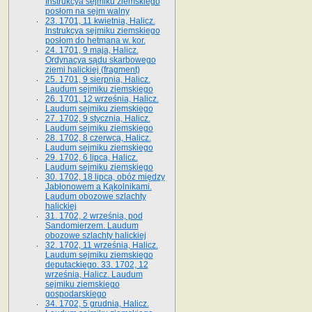
Instrukcya sejmiku ziemskiego
posłom na sejm walny
23. 1701, 11 kwietnia, Halicz.
Instrukcya sejmiku ziemskiego
posłom do hetmana w. kor.
24. 1701, 9 maja, Halicz.
Ordynacya sądu skarbowego
ziemi halickiej (fragment)
25. 1701, 9 sierpnia, Halicz.
Laudum sejmiku ziemskiego
26. 1701, 12 września, Halicz.
Laudum sejmiku ziemskiego
27. 1702, 9 stycznia, Halicz.
Laudum sejmiku ziemskiego
28. 1702, 8 czerwca, Halicz.
Laudum sejmiku ziemskiego
29. 1702, 6 lipca, Halicz.
Laudum sejmiku ziemskiego
30. 1702, 18 lipca, obóz między
Jabłonowem a Kąkolnikami.
Laudum obozowe szlachty
halickiej
31. 1702, 2 września, pod
Sandomierzem. Laudum
obozowe szlachty halickiej
32. 1702, 11 września, Halicz.
Laudum sejmiku ziemskiego
deputackiego. 33. 1702, 12
września, Halicz. Laudum
sejmiku ziemskiego
gospodarskiego
34. 1702, 5 grudnia, Halicz.