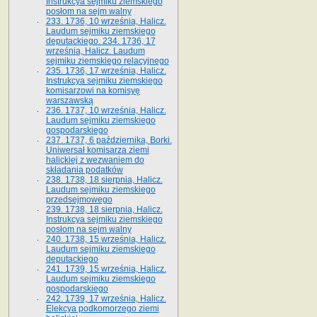
Instrukcya sejmiku ziemskiego
posłom na sejm walny
233. 1736, 10 września, Halicz.
Laudum sejmiku ziemskiego
deputackiego. 234. 1736, 17
września, Halicz. Laudum
sejmiku ziemskiego relacyjnego
235. 1736, 17 września, Halicz.
Instrukcya sejmiku ziemskiego
komisarzowi na komisyę
warszawską
236. 1737, 10 września, Halicz.
Laudum sejmiku ziemskiego
gospodarskiego
237. 1737, 6 października, Borki.
Uniwersał komisarza ziemi
halickiej z wezwaniem do
składania podatków
238. 1738, 18 sierpnia, Halicz.
Laudum sejmiku ziemskiego
przedsejmowego
239. 1738, 18 sierpnia, Halicz.
Instrukcya sejmiku ziemskiego
posłom na sejm walny
240. 1738, 15 września, Halicz.
Laudum sejmiku ziemskiego
deputackiego
241. 1739, 15 września, Halicz.
Laudum sejmiku ziemskiego
gospodarskiego
242. 1739, 17 września, Halicz.
Elekcya podkomorzego ziemi