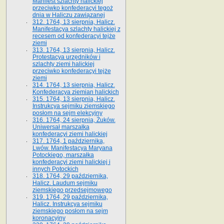
Manifest szlachty halickiej
przeciwko konfederacyi tegoż
dnia w Haliczu zawiązanej
312. 1764, 13 sierpnia, Halicz.
Manifestacya szlachty halickiej z
recesem od konfederacyi tejże
ziemi
313. 1764, 13 sierpnia, Halicz.
Protestacya urzędników i
szlachty ziemi halickiej
przeciwko konfederacyi tejże
ziemi
314. 1764, 13 sierpnia, Halicz.
Konfederacya ziemian halickich
315. 1764, 13 sierpnia, Halicz.
Instrukcya sejmiku ziemskiego
posłom na sejm elekcyjny
316. 1764, 24 sierpnia, Żuków.
Uniwersał marszałka
konfederacyi ziemi halickiej
317. 1764, 1 października,
Lwów. Manifestacya Maryana
Potockiego, marszałka
konfederacyi ziemi halickiej i
innych Potockich
318. 1764, 29 października,
Halicz. Laudum sejmiku
ziemskiego przedsejmowego
319. 1764, 29 października,
Halicz. Instrukcya sejmiku
ziemskiego posłom na sejm
koronacyjny