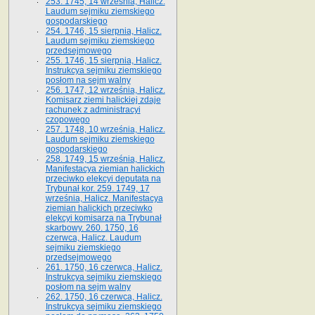
253. 1745, 14 września, Halicz.
Laudum sejmiku ziemskiego
gospodarskiego
254. 1746, 15 sierpnia, Halicz.
Laudum sejmiku ziemskiego
przedsejmowego
255. 1746, 15 sierpnia, Halicz.
Instrukcya sejmiku ziemskiego
posłom na sejm walny
256. 1747, 12 września, Halicz.
Komisarz ziemi halickiej zdaje
rachunek z administracyi
czopowego
257. 1748, 10 września, Halicz.
Laudum sejmiku ziemskiego
gospodarskiego
258. 1749, 15 września, Halicz.
Manifestacya ziemian halickich
przeciwko elekcyi deputata na
Trybunał kor. 259. 1749, 17
września, Halicz. Manifestacya
ziemian halickich przeciwko
elekcyi komisarza na Trybunał
skarbowy. 260. 1750, 16
czerwca, Halicz. Laudum
sejmiku ziemskiego
przedsejmowego
261. 1750, 16 czerwca, Halicz.
Instrukcya sejmiku ziemskiego
posłom na sejm walny
262. 1750, 16 czerwca, Halicz.
Instrukcya sejmiku ziemskiego