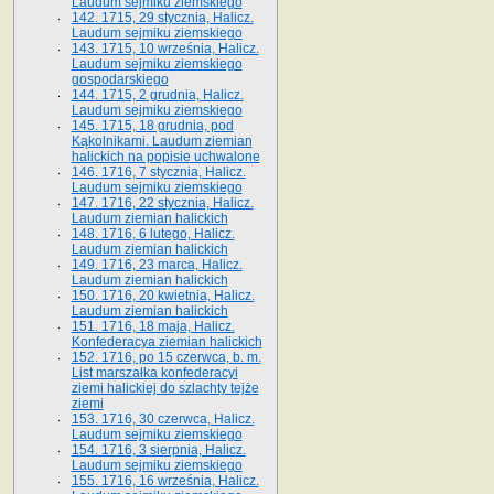
Laudum sejmiku ziemskiego
142. 1715, 29 stycznia, Halicz.
Laudum sejmiku ziemskiego
143. 1715, 10 września, Halicz.
Laudum sejmiku ziemskiego
gospodarskiego
144. 1715, 2 grudnia, Halicz.
Laudum sejmiku ziemskiego
145. 1715, 18 grudnia, pod
Kąkolnikami. Laudum ziemian
halickich na popisie uchwalone
146. 1716, 7 stycznia, Halicz.
Laudum sejmiku ziemskiego
147. 1716, 22 stycznia, Halicz.
Laudum ziemian halickich
148. 1716, 6 lutego, Halicz.
Laudum ziemian halickich
149. 1716, 23 marca, Halicz.
Laudum ziemian halickich
150. 1716, 20 kwietnia, Halicz.
Laudum ziemian halickich
151. 1716, 18 maja, Halicz.
Konfederacya ziemian halickich
152. 1716, po 15 czerwca, b. m.
List marszałka konfederacyi
ziemi halickiej do szlachty tejże
ziemi
153. 1716, 30 czerwca, Halicz.
Laudum sejmiku ziemskiego
154. 1716, 3 sierpnia, Halicz.
Laudum sejmiku ziemskiego
155. 1716, 16 września, Halicz.