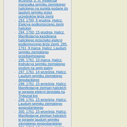
września, b. m. Rewersał
marszałka sejmiku ziemskiego
halickiego na punkta podane do
laudum sejmiku przez
urzędników tejże ziemi
293. 1760, 9 grudnia, Halicz.
Elekcya podkomorzego ziemi
halickiej
294. 1760, 15 grudnia, Halicz.
Manifestacya kasztelana
halickiego przeciwko elekcyi
podkomorzego tejże ziemi. 295.
1761, 9 marca, Halicz. Laudum
sejmiku ziemskiego
przedsejmowego
296. 1761, 10 marca, Halicz.
Instrukcya sejmiku ziemskiego
posłom na sejm walny
297. 1761, 14 września, Halicz.
Laudum sejmiku ziemskiego
deputackiego
298. 1761, 15 września, Halicz.
Manifestacye ziemian halickich
w sprawie elekcyi deputata na
Trybunał kor.
299. 1761, 15 września, Halicz.
Laudum sejmiku ziemskiego
gospodarskiego
300. 1761, 15 września, Halicz.
Manifestacye ziemian halickich
w sprawie laudum sejmiku
ziemskiego gospodarskiego