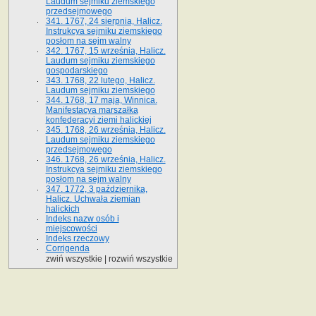
Laudum sejmiku ziemskiego
przedsejmowego
341. 1767, 24 sierpnia, Halicz.
Instrukcya sejmiku ziemskiego
posłom na sejm walny
342. 1767, 15 września, Halicz.
Laudum sejmiku ziemskiego
gospodarskiego
343. 1768, 22 lutego, Halicz.
Laudum sejmiku ziemskiego
344. 1768, 17 maja, Winnica.
Manifestacya marszałka
konfederacyi ziemi halickiej
345. 1768, 26 września, Halicz.
Laudum sejmiku ziemskiego
przedsejmowego
346. 1768, 26 września, Halicz.
Instrukcya sejmiku ziemskiego
posłom na sejm walny
347. 1772, 3 października,
Halicz. Uchwała ziemian
halickich
Indeks nazw osób i
miejscowości
Indeks rzeczowy
Corrigenda
zwiń wszystkie
|
rozwiń wszystkie