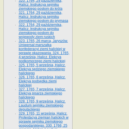
320. 1764, 29 października,
Halicz. Instrukcya sejmiku
ziemskiego posłom do króla
321. 1764, 29 października,
Halicz. Instrukcya sejmiku
ziemskiego posłom do prymasa
322. 1764, 29 października,
Halicz. Instrukcya sejmiku
ziemskiego posłom do
wojewody ziem ruskich
323. 1765, 26 marca, Jaryszów.
Uniwersał marszałka
konfederacyi ziemi halickiej w
sprawie okazowania. 324. 1765,
4 września, Halicz. Elekcya
podkomorzego ziemi halickiej
325. 1765, 5 września, Halicz.
Elekcya sędziego ziemskiego
halickiego
326. 1765, 6 września, Halicz.
Elekcya podsędka ziemi
halickiej
327. 1765, 7 września, Halicz.
Elekcya pisarza ziemskiego
halickiego
328. 1765, 9 września, Halicz.
Laudum sejmiku ziemskiego
deputackiego
329. 1765, 11 września, Halicz.
Protestacya ziemian halickich w
sprawie sejmiku ziemskiego
gospodarskiego. 330. 1766, 25