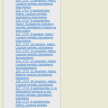
118. 1712, 13 września, Halicz.
Laudum sejmiku ziemskiego
relacyjnego
119. 1712, 5 października,
Halicz. Laudum sejmiku
ziemskiego relacyjnego
120. 1712, 5 października,
Halicz. Dodatek do instrukcyi
sejmiku ziemskiego posłom na
sejm walny
121. 1713, 3 kwietnia, Halicz.
Laudum sejmiku ziemskiego
relacyjnego
122. 1713, 19 czerwca, Halicz.
Laudum sejmiku ziemskiego
123. 1713, 11 września, Halicz.
Laudum sejmiku ziemskiego
deputackiego
124. 1713, 12 września, Halicz.
Laudum sejmiku ziemskiego
gospodarskiego
125. 1713, 12 września, Halicz.
Elekcya pisarza ziemskiego
halickiego
126. 1713, 25 września, Halicz.
Laudum sejmiku ziemskiego
127. 1713, 4 października, b. m.
Odpowiedź hetmana w. kor.
posłom sejmiku ziemskiego
halickiego
128. 1713, 9 października,
Halicz. Laudum sejmiku