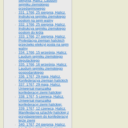
sierpnia, Halicz. Laudum
sejmiku ziemskiego
przedsejmowego
331. 1766, 25 sierpnia, Halicz.
Instrukcya sejmiku ziemskiego
posłom na sejm walny
332. 1766, 25 sierpnia, Halicz.
Instrukcya sejmiku ziemskiego
posłom do króla
333. 1766, 27 sierpnia, Halicz.
Protestacya ziemian halickich
przeciwko elekcyi posła na sejm
walny
334. 1766, 15 września, Halicz.
Laudum sejmiku ziemskiego
deputackiego
335. 1766, 16 września, Halicz.
Laudum sejmiku ziemskiego
gospodarskiego
336. 1767, 29 maja, Halicz.
Konfederacya ziemian halickich
337. 1767, 29 maja, Halicz.
Uniwersał marszałka
konfederacyi ziemi halickiej
338. 1767, 5 czerwca, Halicz.
Uniwersał marszałka
konfederacyi ziemi halickiej.
339. 1767, 12 czerwca, Halicz.
Manifestacya szlachty halickiej z
przystąpieniem do konfederacyi
tejże ziemi
340. 1767, 24 sierpnia, Halicz.