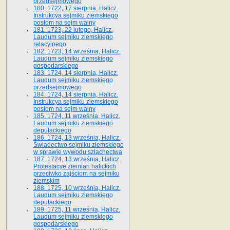
przedsejmowego
180. 1722, 17 sierpnia, Halicz.
Instrukcya sejmiku ziemskiego
posłom na sejm walny
181. 1723, 22 lutego, Halicz.
Laudum sejmiku ziemskiego
relacyjnego
182. 1723, 14 września, Halicz.
Laudum sejmiku ziemskiego
gospodarskiego
183. 1724, 14 sierpnia, Halicz.
Laudum sejmiku ziemskiego
przedsejmowego
184. 1724, 14 sierpnia, Halicz.
Instrukcya sejmiku ziemskiego
posłom na sejm walny
185. 1724, 11 września, Halicz.
Laudum sejmiku ziemskiego
deputackiego
186. 1724, 13 września, Halicz.
Świadectwo sejmiku ziemskiego
w sprawie wywodu szlachectwa
187. 1724, 13 września, Halicz.
Protestacye ziemian halickich
przeciwko zajściom na sejmiku
ziemskim
188. 1725, 10 września, Halicz.
Laudum sejmiku ziemskiego
deputackiego
189. 1725, 11 września, Halicz.
Laudum sejmiku ziemskiego
gospodarskiego