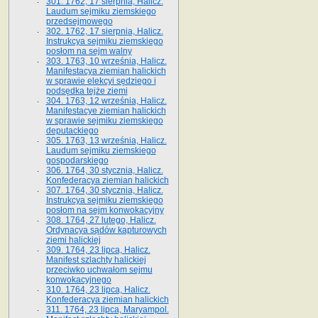
301. 1762, 17 sierpnia, Halicz.
Laudum sejmiku ziemskiego
przedsejmowego
302. 1762, 17 sierpnia, Halicz.
Instrukcya sejmiku ziemskiego
posłom na sejm walny
303. 1763, 10 września, Halicz.
Manifestacya ziemian halickich
w sprawie elekcyi sędziego i
podsędka tejże ziemi
304. 1763, 12 września, Halicz.
Manifestacye ziemian halickich
w sprawie sejmiku ziemskiego
deputackiego
305. 1763, 13 września, Halicz.
Laudum sejmiku ziemskiego
gospodarskiego
306. 1764, 30 stycznia, Halicz.
Konfederacya ziemian halickich
307. 1764, 30 stycznia, Halicz.
Instrukcya sejmiku ziemskiego
posłom na sejm konwokacyjny
308. 1764, 27 lutego, Halicz.
Ordynacya sądów kapturowych
ziemi halickiej
309. 1764, 23 lipca, Halicz.
Manifest szlachty halickiej
przeciwko uchwałom sejmu
konwokacyjnego
310. 1764, 23 lipca, Halicz.
Konfederacya ziemian halickich
311. 1764, 23 lipca, Maryampol.