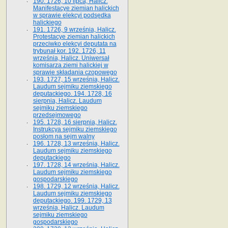
190. 1726, 10 lipca, Halicz.
Manifestacye ziemian halickich
w sprawie elekcyi podsędka
halickiego
191. 1726, 9 września, Halicz.
Protestacye ziemian halickich
przeciwko elekcyi deputata na
trybunał kor. 192. 1726, 11
września, Halicz. Uniwersał
komisarza ziemi halickiej w
sprawie składania czopowego
193. 1727, 15 września, Halicz.
Laudum sejmiku ziemskiego
deputackiego. 194. 1728, 16
sierpnia, Halicz. Laudum
sejmiku ziemskiego
przedsejmowego
195. 1728, 16 sierpnia, Halicz.
Instrukcya sejmiku ziemskiego
posłom na sejm walny
196. 1728, 13 września, Halicz.
Laudum sejmiku ziemskiego
deputackiego
197. 1728, 14 września, Halicz.
Laudum sejmiku ziemskiego
gospodarskiego
198. 1729, 12 września, Halicz.
Laudum sejmiku ziemskiego
deputackiego. 199. 1729, 13
września, Halicz. Laudum
sejmiku ziemskiego
gospodarskiego