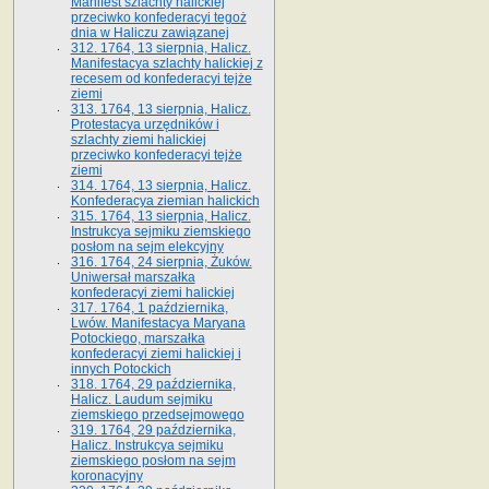
Manifest szlachty halickiej
przeciwko konfederacyi tegoż
dnia w Haliczu zawiązanej
312. 1764, 13 sierpnia, Halicz.
Manifestacya szlachty halickiej z
recesem od konfederacyi tejże
ziemi
313. 1764, 13 sierpnia, Halicz.
Protestacya urzędników i
szlachty ziemi halickiej
przeciwko konfederacyi tejże
ziemi
314. 1764, 13 sierpnia, Halicz.
Konfederacya ziemian halickich
315. 1764, 13 sierpnia, Halicz.
Instrukcya sejmiku ziemskiego
posłom na sejm elekcyjny
316. 1764, 24 sierpnia, Żuków.
Uniwersał marszałka
konfederacyi ziemi halickiej
317. 1764, 1 października,
Lwów. Manifestacya Maryana
Potockiego, marszałka
konfederacyi ziemi halickiej i
innych Potockich
318. 1764, 29 października,
Halicz. Laudum sejmiku
ziemskiego przedsejmowego
319. 1764, 29 października,
Halicz. Instrukcya sejmiku
ziemskiego posłom na sejm
koronacyjny