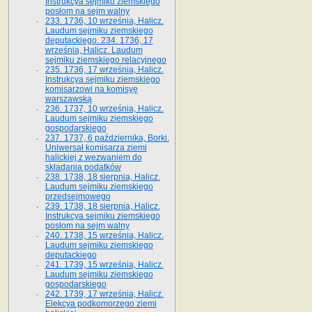
Instrukcya sejmiku ziemskiego
posłom na sejm walny
233. 1736, 10 września, Halicz.
Laudum sejmiku ziemskiego
deputackiego. 234. 1736, 17
września, Halicz. Laudum
sejmiku ziemskiego relacyjnego
235. 1736, 17 września, Halicz.
Instrukcya sejmiku ziemskiego
komisarzowi na komisyę
warszawską
236. 1737, 10 września, Halicz.
Laudum sejmiku ziemskiego
gospodarskiego
237. 1737, 6 października, Borki.
Uniwersał komisarza ziemi
halickiej z wezwaniem do
składania podatków
238. 1738, 18 sierpnia, Halicz.
Laudum sejmiku ziemskiego
przedsejmowego
239. 1738, 18 sierpnia, Halicz.
Instrukcya sejmiku ziemskiego
posłom na sejm walny
240. 1738, 15 września, Halicz.
Laudum sejmiku ziemskiego
deputackiego
241. 1739, 15 września, Halicz.
Laudum sejmiku ziemskiego
gospodarskiego
242. 1739, 17 września, Halicz.
Elekcya podkomorzego ziemi