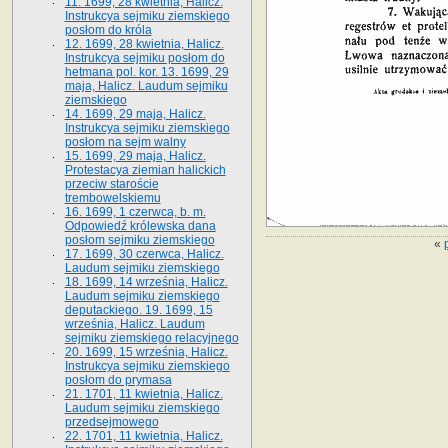
11. 1699, 28 kwietnia, Halicz.
Instrukcya sejmiku ziemskiego
posłom do króla
12. 1699, 28 kwietnia, Halicz.
Instrukcya sejmiku posłom do
hetmana pol. kor. 13. 1699, 29
maja, Halicz. Laudum sejmiku
ziemskiego
14. 1699, 29 maja, Halicz.
Instrukcya sejmiku ziemskiego
posłom na sejm walny
15. 1699, 29 maja, Halicz.
Protestacya ziemian halickich
przeciw staroście
trembowelskiemu
16. 1699, 1 czerwca, b. m.
Odpowiedź królewska dana
posłom sejmiku ziemskiego
«
17. 1699, 30 czerwca, Halicz.
Laudum sejmiku ziemskiego
18. 1699, 14 września, Halicz.
Laudum sejmiku ziemskiego
deputackiego. 19. 1699, 15
września, Halicz. Laudum
sejmiku ziemskiego relacyjnego
20. 1699, 15 września, Halicz.
Instrukcya sejmiku ziemskiego
posłom do prymasa
21. 1701, 11 kwietnia, Halicz.
Laudum sejmiku ziemskiego
przedsejmowego
22. 1701, 11 kwietnia, Halicz.