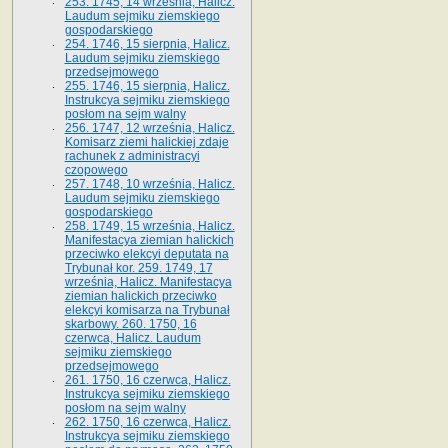
253. 1745, 14 września, Halicz.
Laudum sejmiku ziemskiego
gospodarskiego
254. 1746, 15 sierpnia, Halicz.
Laudum sejmiku ziemskiego
przedsejmowego
255. 1746, 15 sierpnia, Halicz.
Instrukcya sejmiku ziemskiego
posłom na sejm walny
256. 1747, 12 września, Halicz.
Komisarz ziemi halickiej zdaje
rachunek z administracyi
czopowego
257. 1748, 10 września, Halicz.
Laudum sejmiku ziemskiego
gospodarskiego
258. 1749, 15 września, Halicz.
Manifestacya ziemian halickich
przeciwko elekcyi deputata na
Trybunał kor. 259. 1749, 17
września, Halicz. Manifestacya
ziemian halickich przeciwko
elekcyi komisarza na Trybunał
skarbowy. 260. 1750, 16
czerwca, Halicz. Laudum
sejmiku ziemskiego
przedsejmowego
261. 1750, 16 czerwca, Halicz.
Instrukcya sejmiku ziemskiego
posłom na sejm walny
262. 1750, 16 czerwca, Halicz.
Instrukcya sejmiku ziemskiego