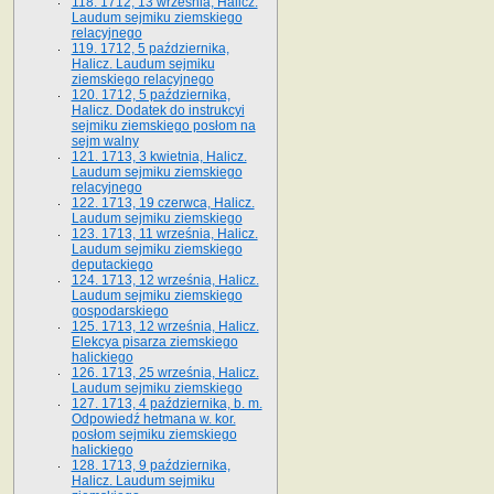
118. 1712, 13 września, Halicz.
Laudum sejmiku ziemskiego
relacyjnego
119. 1712, 5 października,
Halicz. Laudum sejmiku
ziemskiego relacyjnego
120. 1712, 5 października,
Halicz. Dodatek do instrukcyi
sejmiku ziemskiego posłom na
sejm walny
121. 1713, 3 kwietnia, Halicz.
Laudum sejmiku ziemskiego
relacyjnego
122. 1713, 19 czerwca, Halicz.
Laudum sejmiku ziemskiego
123. 1713, 11 września, Halicz.
Laudum sejmiku ziemskiego
deputackiego
124. 1713, 12 września, Halicz.
Laudum sejmiku ziemskiego
gospodarskiego
125. 1713, 12 września, Halicz.
Elekcya pisarza ziemskiego
halickiego
126. 1713, 25 września, Halicz.
Laudum sejmiku ziemskiego
127. 1713, 4 października, b. m.
Odpowiedź hetmana w. kor.
posłom sejmiku ziemskiego
halickiego
128. 1713, 9 października,
Halicz. Laudum sejmiku