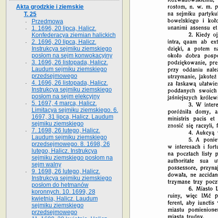
Akta grodzkie i ziemskie
T. 25
Przedmowa
1. 1696, 20 lipca, Halicz.
Konfederacya ziemian halickich
2. 1696, 20 lipca, Halicz.
Instrukcya sejmiku ziemskiego
posłom na sejm konwokacyjny
3. 1696, 26 listopada, Halicz.
Laudum sejmiku ziemskiego
przedsejmowego
4. 1696, 26 listopada, Halicz.
Instrukcya sejmiku ziemskiego
posłom na sejm elekcyjny
5. 1697, 4 marca, Halicz.
Limitacya sejmiku ziemskiego. 6.
1697, 31 lipca, Halicz. Laudum
sejmiku ziemskiego
7. 1698, 26 lutego, Halicz.
Laudum sejmiku ziemskiego
przedsejmowego. 8. 1698, 26
lutego, Halicz. Instrukcya
sejmiku ziemskiego posłom na
sejm walny
9. 1698, 26 lutego, Halicz.
Instrukcya sejmiku ziemskiego
posłom do hetmanów
koronnych. 10. 1699, 28
kwietnia, Halicz. Laudum
sejmiku ziemskiego
przedsejmowego