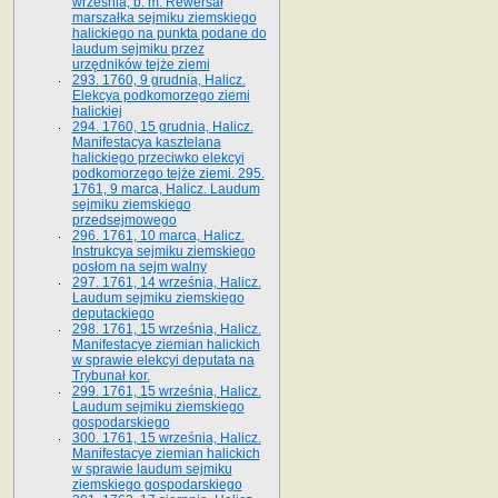
września, b. m. Rewersał
marszałka sejmiku ziemskiego
halickiego na punkta podane do
laudum sejmiku przez
urzędników tejże ziemi
293. 1760, 9 grudnia, Halicz.
Elekcya podkomorzego ziemi
halickiej
294. 1760, 15 grudnia, Halicz.
Manifestacya kasztelana
halickiego przeciwko elekcyi
podkomorzego tejże ziemi. 295.
1761, 9 marca, Halicz. Laudum
sejmiku ziemskiego
przedsejmowego
296. 1761, 10 marca, Halicz.
Instrukcya sejmiku ziemskiego
posłom na sejm walny
297. 1761, 14 września, Halicz.
Laudum sejmiku ziemskiego
deputackiego
298. 1761, 15 września, Halicz.
Manifestacye ziemian halickich
w sprawie elekcyi deputata na
Trybunał kor.
299. 1761, 15 września, Halicz.
Laudum sejmiku ziemskiego
gospodarskiego
300. 1761, 15 września, Halicz.
Manifestacye ziemian halickich
w sprawie laudum sejmiku
ziemskiego gospodarskiego