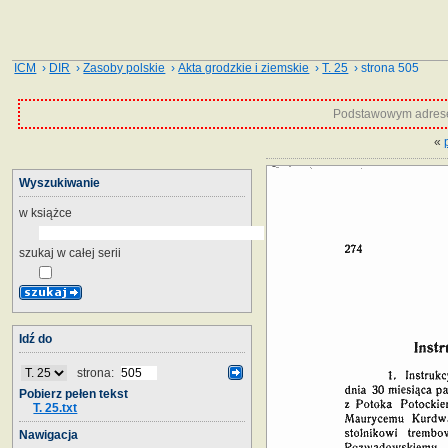
ICM
›
DIR
›
Zasoby polskie
›
Akta grodzkie i ziemskie
›
T. 25
› strona 505
Podstawowym adrese
«
Wyszukiwanie
w książce
szukaj w całej serii
Idź do
strona:
Pobierz pełen tekst
T. 25.txt
Nawigacja