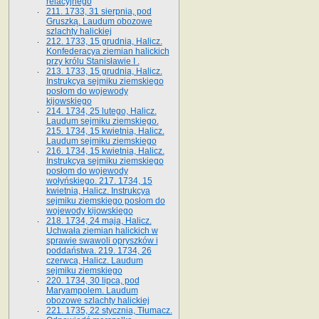
relacyjnego
211. 1733, 31 sierpnia, pod
Gruszką. Laudum obozowe
szlachty halickiej
212. 1733, 15 grudnia, Halicz.
Konfederacya ziemian halickich
przy królu Stanisławie I .
213. 1733, 15 grudnia, Halicz.
Instrukcya sejmiku ziemskiego
posłom do wojewody
kijowskiego
214. 1734, 25 lutego, Halicz.
Laudum sejmiku ziemskiego.
215. 1734, 15 kwietnia, Halicz.
Laudum sejmiku ziemskiego
216. 1734, 15 kwietnia, Halicz.
Instrukcya sejmiku ziemskiego
posłom do wojewody
wołyńskiego. 217. 1734, 15
kwietnia, Halicz. Instrukcya
sejmiku ziemskiego posłom do
wojewody kijowskiego
218. 1734, 24 maja, Halicz.
Uchwała ziemian halickich w
sprawie swawoli opryszków i
poddaństwa. 219. 1734, 26
czerwca, Halicz. Laudum
sejmiku ziemskiego
220. 1734, 30 lipca, pod
Maryampolem. Laudum
obozowe szlachty halickiej
221. 1735, 22 stycznia, Tłumacz.