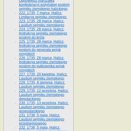
Odpowiedź marszałka
konfederacyi wołyńskiej posłom
sejmiku ziemskiego halickiego
222. 1735, 7 marca, Halicz.
Limitacya sejmiku ziemskiego.
223. 1735, 28 marca, Halicz.
Laudum sejmiku ziemskiego
224. 1735, 28 marca, Halicz.
Instrukcya sejmiku ziemskiego
posłom do króla
225. 1735, 28 marca, Halicz.
Instrukcya sejmiku ziemskiego
posłom do generała wojsk
rosyjskich
226. 1735, 28 marca, Halicz.
Instrukcya sejmiku ziemskiego
posłom do pułkownika wojsk
rosyjskich
227. 1735, 20 kwietnia, Halicz.
Laudum sejmiku ziemskiego
228. 1735, 8 sierpnia, Halicz.
Laudum sejmiku ziemskiego
229. 1735, 12 września, Halicz.
Laudum sejmiku ziemskiego
deputackiego
230. 1735, 13 września, Halicz.
Laudum sejmiku ziemskiego
gospodarskiego
231. 1736, 5 maja, Halicz.
Laudum sejmiku ziemskiego
przedsejmowego
232. 1736, 5 maja, Halicz.