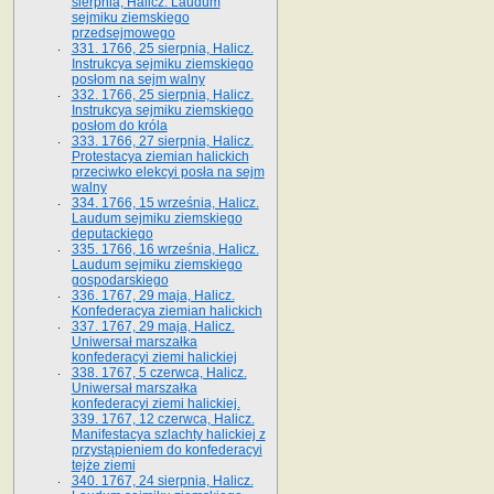
sierpnia, Halicz. Laudum
sejmiku ziemskiego
przedsejmowego
331. 1766, 25 sierpnia, Halicz.
Instrukcya sejmiku ziemskiego
posłom na sejm walny
332. 1766, 25 sierpnia, Halicz.
Instrukcya sejmiku ziemskiego
posłom do króla
333. 1766, 27 sierpnia, Halicz.
Protestacya ziemian halickich
przeciwko elekcyi posła na sejm
walny
334. 1766, 15 września, Halicz.
Laudum sejmiku ziemskiego
deputackiego
335. 1766, 16 września, Halicz.
Laudum sejmiku ziemskiego
gospodarskiego
336. 1767, 29 maja, Halicz.
Konfederacya ziemian halickich
337. 1767, 29 maja, Halicz.
Uniwersał marszałka
konfederacyi ziemi halickiej
338. 1767, 5 czerwca, Halicz.
Uniwersał marszałka
konfederacyi ziemi halickiej.
339. 1767, 12 czerwca, Halicz.
Manifestacya szlachty halickiej z
przystąpieniem do konfederacyi
tejże ziemi
340. 1767, 24 sierpnia, Halicz.