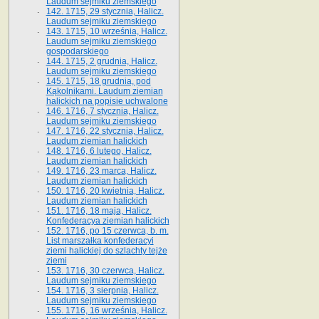
Laudum sejmiku ziemskiego
142. 1715, 29 stycznia, Halicz.
Laudum sejmiku ziemskiego
143. 1715, 10 września, Halicz.
Laudum sejmiku ziemskiego
gospodarskiego
144. 1715, 2 grudnia, Halicz.
Laudum sejmiku ziemskiego
145. 1715, 18 grudnia, pod
Kąkolnikami. Laudum ziemian
halickich na popisie uchwalone
146. 1716, 7 stycznia, Halicz.
Laudum sejmiku ziemskiego
147. 1716, 22 stycznia, Halicz.
Laudum ziemian halickich
148. 1716, 6 lutego, Halicz.
Laudum ziemian halickich
149. 1716, 23 marca, Halicz.
Laudum ziemian halickich
150. 1716, 20 kwietnia, Halicz.
Laudum ziemian halickich
151. 1716, 18 maja, Halicz.
Konfederacya ziemian halickich
152. 1716, po 15 czerwca, b. m.
List marszałka konfederacyi
ziemi halickiej do szlachty tejże
ziemi
153. 1716, 30 czerwca, Halicz.
Laudum sejmiku ziemskiego
154. 1716, 3 sierpnia, Halicz.
Laudum sejmiku ziemskiego
155. 1716, 16 września, Halicz.