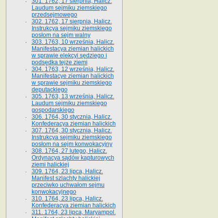
301. 1762, 17 sierpnia, Halicz.
Laudum sejmiku ziemskiego
przedsejmowego
302. 1762, 17 sierpnia, Halicz.
Instrukcya sejmiku ziemskiego
posłom na sejm walny
303. 1763, 10 września, Halicz.
Manifestacya ziemian halickich
w sprawie elekcyi sędziego i
podsędka tejże ziemi
304. 1763, 12 września, Halicz.
Manifestacye ziemian halickich
w sprawie sejmiku ziemskiego
deputackiego
305. 1763, 13 września, Halicz.
Laudum sejmiku ziemskiego
gospodarskiego
306. 1764, 30 stycznia, Halicz.
Konfederacya ziemian halickich
307. 1764, 30 stycznia, Halicz.
Instrukcya sejmiku ziemskiego
posłom na sejm konwokacyjny
308. 1764, 27 lutego, Halicz.
Ordynacya sądów kapturowych
ziemi halickiej
309. 1764, 23 lipca, Halicz.
Manifest szlachty halickiej
przeciwko uchwałom sejmu
konwokacyjnego
310. 1764, 23 lipca, Halicz.
Konfederacya ziemian halickich
311. 1764, 23 lipca, Maryampol.