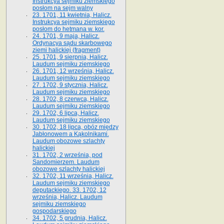
Instrukcya sejmiku ziemskiego
posłom na sejm walny
23. 1701, 11 kwietnia, Halicz.
Instrukcya sejmiku ziemskiego
posłom do hetmana w. kor.
24. 1701, 9 maja, Halicz.
Ordynacya sądu skarbowego
ziemi halickiej (fragment)
25. 1701, 9 sierpnia, Halicz.
Laudum sejmiku ziemskiego
26. 1701, 12 września, Halicz.
Laudum sejmiku ziemskiego
27. 1702, 9 stycznia, Halicz.
Laudum sejmiku ziemskiego
28. 1702, 8 czerwca, Halicz.
Laudum sejmiku ziemskiego
29. 1702, 6 lipca, Halicz.
Laudum sejmiku ziemskiego
30. 1702, 18 lipca, obóz między
Jabłonowem a Kąkolnikami.
Laudum obozowe szlachty
halickiej
31. 1702, 2 września, pod
Sandomierzem. Laudum
obozowe szlachty halickiej
32. 1702, 11 września, Halicz.
Laudum sejmiku ziemskiego
deputackiego. 33. 1702, 12
września, Halicz. Laudum
sejmiku ziemskiego
gospodarskiego
34. 1702, 5 grudnia, Halicz.