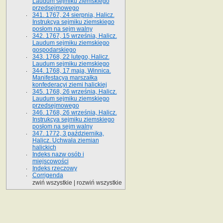
Laudum sejmiku ziemskiego
przedsejmowego
341. 1767, 24 sierpnia, Halicz.
Instrukcya sejmiku ziemskiego
posłom na sejm walny
342. 1767, 15 września, Halicz.
Laudum sejmiku ziemskiego
gospodarskiego
343. 1768, 22 lutego, Halicz.
Laudum sejmiku ziemskiego
344. 1768, 17 maja, Winnica.
Manifestacya marszałka
konfederacyi ziemi halickiej
345. 1768, 26 września, Halicz.
Laudum sejmiku ziemskiego
przedsejmowego
346. 1768, 26 września, Halicz.
Instrukcya sejmiku ziemskiego
posłom na sejm walny
347. 1772, 3 października,
Halicz. Uchwała ziemian
halickich
Indeks nazw osób i
miejscowości
Indeks rzeczowy
Corrigenda
zwiń wszystkie
|
rozwiń wszystkie