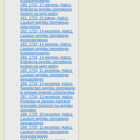
przedsejmowego
180. 1722, 17 sierpnia, Halicz.
Instrukcya sejmiku ziemskiego
posłom na sejm walny
181. 1723, 22 lutego, Halicz.
Laudum sejmiku ziemskiego
relacyjnego
182. 1723, 14 września, Halicz.
Laudum sejmiku ziemskiego
gospodarskiego
183. 1724, 14 sierpnia, Halicz.
Laudum sejmiku ziemskiego
przedsejmowego
184. 1724, 14 sierpnia, Halicz.
Instrukcya sejmiku ziemskiego
posłom na sejm walny
185. 1724, 11 września, Halicz.
Laudum sejmiku ziemskiego
deputackiego
186. 1724, 13 września, Halicz.
Świadectwo sejmiku ziemskiego
w sprawie wywodu szlachectwa
187. 1724, 13 września, Halicz.
Protestacye ziemian halickich
przeciwko zajściom na sejmiku
ziemskim
188. 1725, 10 września, Halicz.
Laudum sejmiku ziemskiego
deputackiego
189. 1725, 11 września, Halicz.
Laudum sejmiku ziemskiego
gospodarskiego