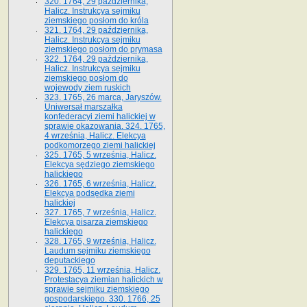
320. 1764, 29 października,
Halicz. Instrukcya sejmiku
ziemskiego posłom do króla
321. 1764, 29 października,
Halicz. Instrukcya sejmiku
ziemskiego posłom do prymasa
322. 1764, 29 października,
Halicz. Instrukcya sejmiku
ziemskiego posłom do
wojewody ziem ruskich
323. 1765, 26 marca, Jaryszów.
Uniwersał marszałka
konfederacyi ziemi halickiej w
sprawie okazowania. 324. 1765,
4 września, Halicz. Elekcya
podkomorzego ziemi halickiej
325. 1765, 5 września, Halicz.
Elekcya sędziego ziemskiego
halickiego
326. 1765, 6 września, Halicz.
Elekcya podsędka ziemi
halickiej
327. 1765, 7 września, Halicz.
Elekcya pisarza ziemskiego
halickiego
328. 1765, 9 września, Halicz.
Laudum sejmiku ziemskiego
deputackiego
329. 1765, 11 września, Halicz.
Protestacya ziemian halickich w
sprawie sejmiku ziemskiego
gospodarskiego. 330. 1766, 25