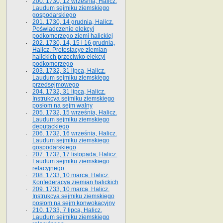
200. 1730, 12 września, Halicz.
Laudum sejmiku ziemskiego
gospodarskiego
201. 1730, 14 grudnia, Halicz.
Poświadczenie elekcyi
podkomorzego ziemi halickiej
202. 1730, 14, 15 i 16 grudnia,
Halicz. Protestacye ziemian
halickich przeciwko elekcyi
podkomorzego
203. 1732, 31 lipca, Halicz.
Laudum sejmiku ziemskiego
przedsejmowego
204. 1732, 31 lipca, Halicz.
Instrukcya sejmiku ziemskiego
posłom na sejm walny
205. 1732, 15 września, Halicz.
Laudum sejmiku ziemskiego
deputackiego
206. 1732, 16 września, Halicz.
Laudum sejmiku ziemskiego
gospodarskiego
207. 1732, 17 listopada, Halicz.
Laudum sejmiku ziemskiego
relacyjnego
208. 1733, 10 marca, Halicz.
Konfederacya ziemian halickich­
209. 1733, 10 marca, Halicz.
Instrukcya sejmiku ziemskiego
posłom na sejm konwokacyjny
210. 1733, 7 lipca, Halicz.
Laudum sejmiku ziemskiego