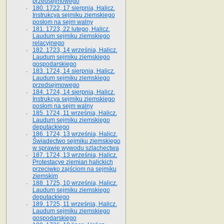
przedsejmowego
180. 1722, 17 sierpnia, Halicz.
Instrukcya sejmiku ziemskiego
posłom na sejm walny
181. 1723, 22 lutego, Halicz.
Laudum sejmiku ziemskiego
relacyjnego
182. 1723, 14 września, Halicz.
Laudum sejmiku ziemskiego
gospodarskiego
183. 1724, 14 sierpnia, Halicz.
Laudum sejmiku ziemskiego
przedsejmowego
184. 1724, 14 sierpnia, Halicz.
Instrukcya sejmiku ziemskiego
posłom na sejm walny
185. 1724, 11 września, Halicz.
Laudum sejmiku ziemskiego
deputackiego
186. 1724, 13 września, Halicz.
Świadectwo sejmiku ziemskiego
w sprawie wywodu szlachectwa
187. 1724, 13 września, Halicz.
Protestacye ziemian halickich
przeciwko zajściom na sejmiku
ziemskim
188. 1725, 10 września, Halicz.
Laudum sejmiku ziemskiego
deputackiego
189. 1725, 11 września, Halicz.
Laudum sejmiku ziemskiego
gospodarskiego