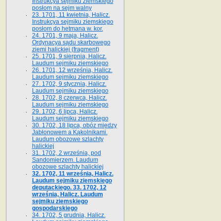
Instrukcya sejmiku ziemskiego
posłom na sejm walny
23. 1701, 11 kwietnia, Halicz.
Instrukcya sejmiku ziemskiego
posłom do hetmana w. kor.
24. 1701, 9 maja, Halicz.
Ordynacya sądu skarbowego
ziemi halickiej (fragment)
25. 1701, 9 sierpnia, Halicz.
Laudum sejmiku ziemskiego
26. 1701, 12 września, Halicz.
Laudum sejmiku ziemskiego
27. 1702, 9 stycznia, Halicz.
Laudum sejmiku ziemskiego
28. 1702, 8 czerwca, Halicz.
Laudum sejmiku ziemskiego
29. 1702, 6 lipca, Halicz.
Laudum sejmiku ziemskiego
30. 1702, 18 lipca, obóz między
Jabłonowem a Kąkolnikami.
Laudum obozowe szlachty
halickiej
31. 1702, 2 września, pod
Sandomierzem. Laudum
obozowe szlachty halickiej
32. 1702, 11 września, Halicz.
Laudum sejmiku ziemskiego
deputackiego. 33. 1702, 12
września, Halicz. Laudum
sejmiku ziemskiego
gospodarskiego
34. 1702, 5 grudnia, Halicz.