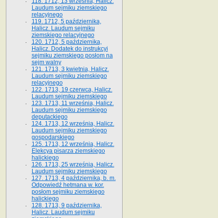
118. 1712, 13 września, Halicz.
Laudum sejmiku ziemskiego
relacyjnego
119. 1712, 5 października,
Halicz. Laudum sejmiku
ziemskiego relacyjnego
120. 1712, 5 października,
Halicz. Dodatek do instrukcyi
sejmiku ziemskiego posłom na
sejm walny
121. 1713, 3 kwietnia, Halicz.
Laudum sejmiku ziemskiego
relacyjnego
122. 1713, 19 czerwca, Halicz.
Laudum sejmiku ziemskiego
123. 1713, 11 września, Halicz.
Laudum sejmiku ziemskiego
deputackiego
124. 1713, 12 września, Halicz.
Laudum sejmiku ziemskiego
gospodarskiego
125. 1713, 12 września, Halicz.
Elekcya pisarza ziemskiego
halickiego
126. 1713, 25 września, Halicz.
Laudum sejmiku ziemskiego
127. 1713, 4 października, b. m.
Odpowiedź hetmana w. kor.
posłom sejmiku ziemskiego
halickiego
128. 1713, 9 października,
Halicz. Laudum sejmiku