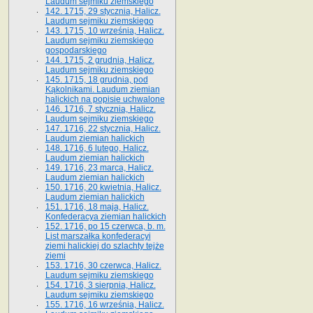
Laudum sejmiku ziemskiego
142. 1715, 29 stycznia, Halicz.
Laudum sejmiku ziemskiego
143. 1715, 10 września, Halicz.
Laudum sejmiku ziemskiego
gospodarskiego
144. 1715, 2 grudnia, Halicz.
Laudum sejmiku ziemskiego
145. 1715, 18 grudnia, pod
Kąkolnikami. Laudum ziemian
halickich na popisie uchwalone
146. 1716, 7 stycznia, Halicz.
Laudum sejmiku ziemskiego
147. 1716, 22 stycznia, Halicz.
Laudum ziemian halickich
148. 1716, 6 lutego, Halicz.
Laudum ziemian halickich
149. 1716, 23 marca, Halicz.
Laudum ziemian halickich
150. 1716, 20 kwietnia, Halicz.
Laudum ziemian halickich
151. 1716, 18 maja, Halicz.
Konfederacya ziemian halickich
152. 1716, po 15 czerwca, b. m.
List marszałka konfederacyi
ziemi halickiej do szlachty tejże
ziemi
153. 1716, 30 czerwca, Halicz.
Laudum sejmiku ziemskiego
154. 1716, 3 sierpnia, Halicz.
Laudum sejmiku ziemskiego
155. 1716, 16 września, Halicz.