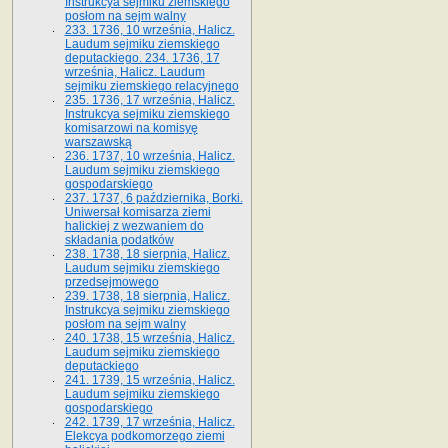
Instrukcya sejmiku ziemskiego
posłom na sejm walny
233. 1736, 10 września, Halicz.
Laudum sejmiku ziemskiego
deputackiego. 234. 1736, 17
września, Halicz. Laudum
sejmiku ziemskiego relacyjnego
235. 1736, 17 września, Halicz.
Instrukcya sejmiku ziemskiego
komisarzowi na komisyę
warszawską
236. 1737, 10 września, Halicz.
Laudum sejmiku ziemskiego
gospodarskiego
237. 1737, 6 października, Borki.
Uniwersał komisarza ziemi
halickiej z wezwaniem do
składania podatków
238. 1738, 18 sierpnia, Halicz.
Laudum sejmiku ziemskiego
przedsejmowego
239. 1738, 18 sierpnia, Halicz.
Instrukcya sejmiku ziemskiego
posłom na sejm walny
240. 1738, 15 września, Halicz.
Laudum sejmiku ziemskiego
deputackiego
241. 1739, 15 września, Halicz.
Laudum sejmiku ziemskiego
gospodarskiego
242. 1739, 17 września, Halicz.
Elekcya podkomorzego ziemi