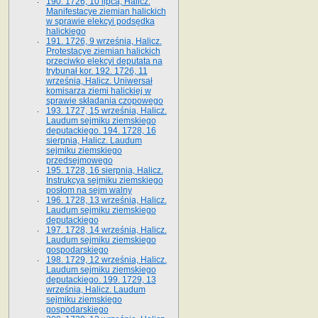
190. 1726, 10 lipca, Halicz.
Manifestacye ziemian halickich
w sprawie elekcyi podsędka
halickiego
191. 1726, 9 września, Halicz.
Protestacye ziemian halickich
przeciwko elekcyi deputata na
trybunał kor. 192. 1726, 11
września, Halicz. Uniwersał
komisarza ziemi halickiej w
sprawie składania czopowego
193. 1727, 15 września, Halicz.
Laudum sejmiku ziemskiego
deputackiego. 194. 1728, 16
sierpnia, Halicz. Laudum
sejmiku ziemskiego
przedsejmowego
195. 1728, 16 sierpnia, Halicz.
Instrukcya sejmiku ziemskiego
posłom na sejm walny
196. 1728, 13 września, Halicz.
Laudum sejmiku ziemskiego
deputackiego
197. 1728, 14 września, Halicz.
Laudum sejmiku ziemskiego
gospodarskiego
198. 1729, 12 września, Halicz.
Laudum sejmiku ziemskiego
deputackiego. 199. 1729, 13
września, Halicz. Laudum
sejmiku ziemskiego
gospodarskiego