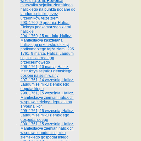
września, b. m. Rewersał
marszałka sejmiku ziemskiego
halickiego na punkta podane do
laudum sejmiku przez
urzędników tejże ziemi
293. 1760, 9 grudnia, Halicz.
Elekcya podkomorzego ziemi
halickiej
294. 1760, 15 grudnia, Halicz.
Manifestacya kasztelana
halickiego przeciwko elekcyi
podkomorzego tejże ziemi. 295.
1761, 9 marca, Halicz. Laudum
sejmiku ziemskiego
przedsejmowego
296. 1761, 10 marca, Halicz.
Instrukcya sejmiku ziemskiego
posłom na sejm walny
297. 1761, 14 września, Halicz.
Laudum sejmiku ziemskiego
deputackiego
298. 1761, 15 września, Halicz.
Manifestacye ziemian halickich
w sprawie elekcyi deputata na
Trybunał kor.
299. 1761, 15 września, Halicz.
Laudum sejmiku ziemskiego
gospodarskiego
300. 1761, 15 września, Halicz.
Manifestacye ziemian halickich
w sprawie laudum sejmiku
ziemskiego gospodarskiego