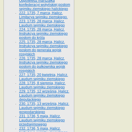
Odpowiedź marszałka
konfederacyi wołyńskiej posłom
sejmiku ziemskiego halickiego
222. 1735, 7 marca, Halicz.
Limitacya sejmiku ziemskiego.
223. 1735, 28 marca, Halicz.
Laudum sejmiku ziemskiego
224. 1735, 28 marca, Halicz.
Instrukcya sejmiku ziemskiego
posłom do króla
225. 1735, 28 marca, Halicz.
Instrukcya sejmiku ziemskiego
posłom do generała wojsk
rosyjskich
226. 1735, 28 marca, Halicz.
Instrukcya sejmiku ziemskiego
posłom do pułkownika wojsk
rosyjskich
227. 1735, 20 kwietnia, Halicz.
Laudum sejmiku ziemskiego
228. 1735, 8 sierpnia, Halicz.
Laudum sejmiku ziemskiego
229. 1735, 12 września, Halicz.
Laudum sejmiku ziemskiego
deputackiego
230. 1735, 13 września, Halicz.
Laudum sejmiku ziemskiego
gospodarskiego
231. 1736, 5 maja, Halicz.
Laudum sejmiku ziemskiego
przedsejmowego
232. 1736, 5 maja, Halicz.