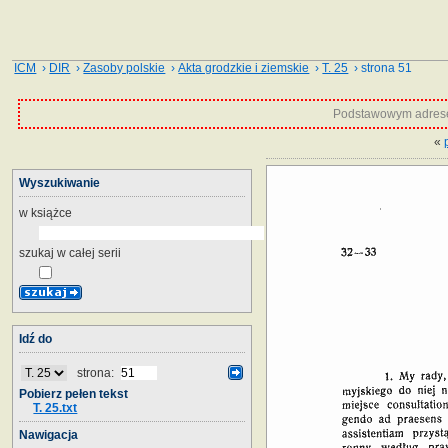
ICM
›
DIR
›
Zasoby polskie
›
Akta grodzkie i ziemskie
›
T. 25
› strona 51
Podstawowym adrese
«
Wyszukiwanie
w książce
szukaj w całej serii
Idź do
strona:
Pobierz pełen tekst
T. 25.txt
Nawigacja