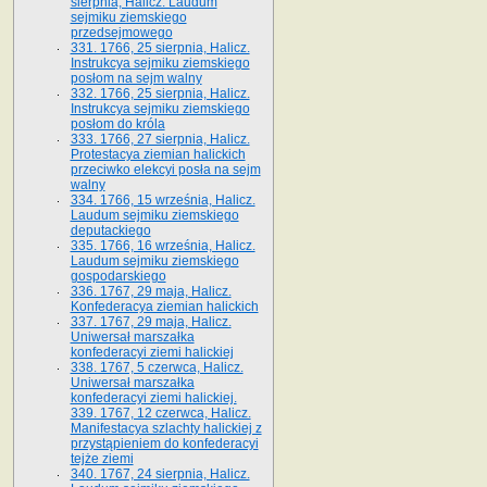
sierpnia, Halicz. Laudum
sejmiku ziemskiego
przedsejmowego
331. 1766, 25 sierpnia, Halicz.
Instrukcya sejmiku ziemskiego
posłom na sejm walny
332. 1766, 25 sierpnia, Halicz.
Instrukcya sejmiku ziemskiego
posłom do króla
333. 1766, 27 sierpnia, Halicz.
Protestacya ziemian halickich
przeciwko elekcyi posła na sejm
walny
334. 1766, 15 września, Halicz.
Laudum sejmiku ziemskiego
deputackiego
335. 1766, 16 września, Halicz.
Laudum sejmiku ziemskiego
gospodarskiego
336. 1767, 29 maja, Halicz.
Konfederacya ziemian halickich
337. 1767, 29 maja, Halicz.
Uniwersał marszałka
konfederacyi ziemi halickiej
338. 1767, 5 czerwca, Halicz.
Uniwersał marszałka
konfederacyi ziemi halickiej.
339. 1767, 12 czerwca, Halicz.
Manifestacya szlachty halickiej z
przystąpieniem do konfederacyi
tejże ziemi
340. 1767, 24 sierpnia, Halicz.