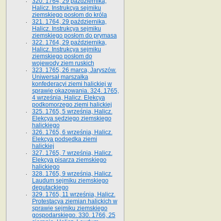
320. 1764, 29 października,
Halicz. Instrukcya sejmiku
ziemskiego posłom do króla
321. 1764, 29 października,
Halicz. Instrukcya sejmiku
ziemskiego posłom do prymasa
322. 1764, 29 października,
Halicz. Instrukcya sejmiku
ziemskiego posłom do
wojewody ziem ruskich
323. 1765, 26 marca, Jaryszów.
Uniwersał marszałka
konfederacyi ziemi halickiej w
sprawie okazowania. 324. 1765,
4 września, Halicz. Elekcya
podkomorzego ziemi halickiej
325. 1765, 5 września, Halicz.
Elekcya sędziego ziemskiego
halickiego
326. 1765, 6 września, Halicz.
Elekcya podsędka ziemi
halickiej
327. 1765, 7 września, Halicz.
Elekcya pisarza ziemskiego
halickiego
328. 1765, 9 września, Halicz.
Laudum sejmiku ziemskiego
deputackiego
329. 1765, 11 września, Halicz.
Protestacya ziemian halickich w
sprawie sejmiku ziemskiego
gospodarskiego. 330. 1766, 25