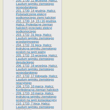
200. 1730, 12 września, Halicz.
Laudum sejmiku ziemskiego
gospodarskiego
201. 1730, 14 grudnia, Halicz.
Poświadczenie elekcyi
podkomorzego ziemi halickiej
202. 1730, 14, 15 i 16 grudnia,
Halicz. Protestacye ziemian
halickich przeciwko elekcyi
podkomorzego
203. 1732, 31 lipca, Halicz.
Laudum sejmiku ziemskiego
przedsejmowego
204. 1732, 31 lipca, Halicz.
Instrukcya sejmiku ziemskiego
posłom na sejm walny
205. 1732, 15 września, Halicz.
Laudum sejmiku ziemskiego
deputackiego
206. 1732, 16 września, Halicz.
Laudum sejmiku ziemskiego
gospodarskiego
207. 1732, 17 listopada, Halicz.
Laudum sejmiku ziemskiego
relacyjnego
208. 1733, 10 marca, Halicz.
Konfederacya ziemian halickich­
209. 1733, 10 marca, Halicz.
Instrukcya sejmiku ziemskiego
posłom na sejm konwokacyjny
210. 1733, 7 lipca, Halicz.
Laudum sejmiku ziemskiego