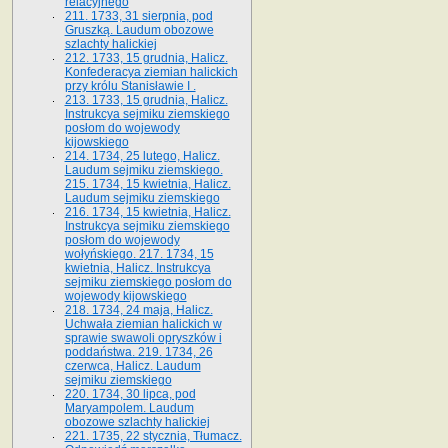
relacyjnego
211. 1733, 31 sierpnia, pod
Gruszką. Laudum obozowe
szlachty halickiej
212. 1733, 15 grudnia, Halicz.
Konfederacya ziemian halickich
przy królu Stanisławie I .
213. 1733, 15 grudnia, Halicz.
Instrukcya sejmiku ziemskiego
posłom do wojewody
kijowskiego
214. 1734, 25 lutego, Halicz.
Laudum sejmiku ziemskiego.
215. 1734, 15 kwietnia, Halicz.
Laudum sejmiku ziemskiego
216. 1734, 15 kwietnia, Halicz.
Instrukcya sejmiku ziemskiego
posłom do wojewody
wołyńskiego. 217. 1734, 15
kwietnia, Halicz. Instrukcya
sejmiku ziemskiego posłom do
wojewody kijowskiego
218. 1734, 24 maja, Halicz.
Uchwała ziemian halickich w
sprawie swawoli opryszków i
poddaństwa. 219. 1734, 26
czerwca, Halicz. Laudum
sejmiku ziemskiego
220. 1734, 30 lipca, pod
Maryampolem. Laudum
obozowe szlachty halickiej
221. 1735, 22 stycznia, Tłumacz.