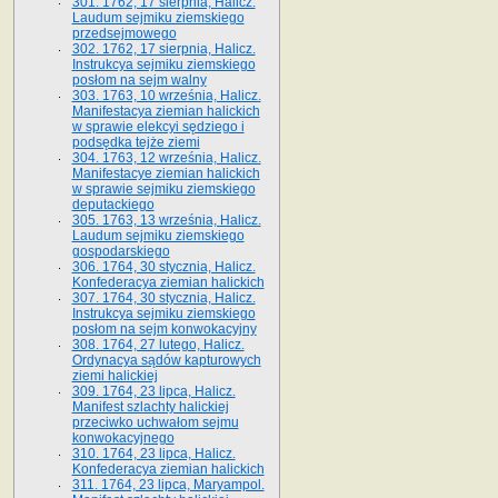
301. 1762, 17 sierpnia, Halicz.
Laudum sejmiku ziemskiego
przedsejmowego
302. 1762, 17 sierpnia, Halicz.
Instrukcya sejmiku ziemskiego
posłom na sejm walny
303. 1763, 10 września, Halicz.
Manifestacya ziemian halickich
w sprawie elekcyi sędziego i
podsędka tejże ziemi
304. 1763, 12 września, Halicz.
Manifestacye ziemian halickich
w sprawie sejmiku ziemskiego
deputackiego
305. 1763, 13 września, Halicz.
Laudum sejmiku ziemskiego
gospodarskiego
306. 1764, 30 stycznia, Halicz.
Konfederacya ziemian halickich
307. 1764, 30 stycznia, Halicz.
Instrukcya sejmiku ziemskiego
posłom na sejm konwokacyjny
308. 1764, 27 lutego, Halicz.
Ordynacya sądów kapturowych
ziemi halickiej
309. 1764, 23 lipca, Halicz.
Manifest szlachty halickiej
przeciwko uchwałom sejmu
konwokacyjnego
310. 1764, 23 lipca, Halicz.
Konfederacya ziemian halickich
311. 1764, 23 lipca, Maryampol.