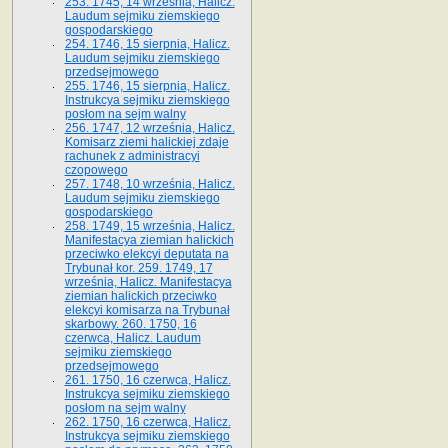
253. 1745, 14 września, Halicz.
Laudum sejmiku ziemskiego
gospodarskiego
254. 1746, 15 sierpnia, Halicz.
Laudum sejmiku ziemskiego
przedsejmowego
255. 1746, 15 sierpnia, Halicz.
Instrukcya sejmiku ziemskiego
posłom na sejm walny
256. 1747, 12 września, Halicz.
Komisarz ziemi halickiej zdaje
rachunek z administracyi
czopowego
257. 1748, 10 września, Halicz.
Laudum sejmiku ziemskiego
gospodarskiego
258. 1749, 15 września, Halicz.
Manifestacya ziemian halickich
przeciwko elekcyi deputata na
Trybunał kor. 259. 1749, 17
września, Halicz. Manifestacya
ziemian halickich przeciwko
elekcyi komisarza na Trybunał
skarbowy. 260. 1750, 16
czerwca, Halicz. Laudum
sejmiku ziemskiego
przedsejmowego
261. 1750, 16 czerwca, Halicz.
Instrukcya sejmiku ziemskiego
posłom na sejm walny
262. 1750, 16 czerwca, Halicz.
Instrukcya sejmiku ziemskiego