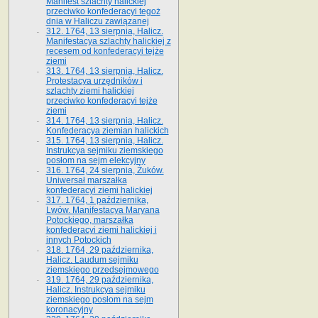
Manifest szlachty halickiej
przeciwko konfederacyi tegoż
dnia w Haliczu zawiązanej
312. 1764, 13 sierpnia, Halicz.
Manifestacya szlachty halickiej z
recesem od konfederacyi tejże
ziemi
313. 1764, 13 sierpnia, Halicz.
Protestacya urzędników i
szlachty ziemi halickiej
przeciwko konfederacyi tejże
ziemi
314. 1764, 13 sierpnia, Halicz.
Konfederacya ziemian halickich
315. 1764, 13 sierpnia, Halicz.
Instrukcya sejmiku ziemskiego
posłom na sejm elekcyjny
316. 1764, 24 sierpnia, Żuków.
Uniwersał marszałka
konfederacyi ziemi halickiej
317. 1764, 1 października,
Lwów. Manifestacya Maryana
Potockiego, marszałka
konfederacyi ziemi halickiej i
innych Potockich
318. 1764, 29 października,
Halicz. Laudum sejmiku
ziemskiego przedsejmowego
319. 1764, 29 października,
Halicz. Instrukcya sejmiku
ziemskiego posłom na sejm
koronacyjny