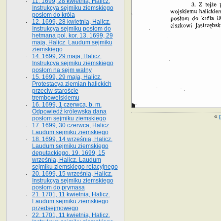
11. 1699, 28 kwietnia, Halicz.
Instrukcya sejmiku ziemskiego
posłom do króla
12. 1699, 28 kwietnia, Halicz.
Instrukcya sejmiku posłom do
hetmana pol. kor. 13. 1699, 29
maja, Halicz. Laudum sejmiku
ziemskiego
14. 1699, 29 maja, Halicz.
Instrukcya sejmiku ziemskiego
posłom na sejm walny
15. 1699, 29 maja, Halicz.
Protestacya ziemian halickich
przeciw staroście
trembowelskiemu
16. 1699, 1 czerwca, b. m.
Odpowiedź królewska dana
«
posłom sejmiku ziemskiego
17. 1699, 30 czerwca, Halicz.
Laudum sejmiku ziemskiego
18. 1699, 14 września, Halicz.
Laudum sejmiku ziemskiego
deputackiego. 19. 1699, 15
września, Halicz. Laudum
sejmiku ziemskiego relacyjnego
20. 1699, 15 września, Halicz.
Instrukcya sejmiku ziemskiego
posłom do prymasa
21. 1701, 11 kwietnia, Halicz.
Laudum sejmiku ziemskiego
przedsejmowego
22. 1701, 11 kwietnia, Halicz.