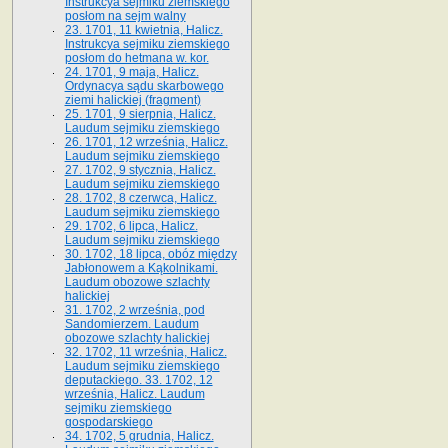
Instrukcya sejmiku ziemskiego
posłom na sejm walny
23. 1701, 11 kwietnia, Halicz.
Instrukcya sejmiku ziemskiego
posłom do hetmana w. kor.
24. 1701, 9 maja, Halicz.
Ordynacya sądu skarbowego
ziemi halickiej (fragment)
25. 1701, 9 sierpnia, Halicz.
Laudum sejmiku ziemskiego
26. 1701, 12 września, Halicz.
Laudum sejmiku ziemskiego
27. 1702, 9 stycznia, Halicz.
Laudum sejmiku ziemskiego
28. 1702, 8 czerwca, Halicz.
Laudum sejmiku ziemskiego
29. 1702, 6 lipca, Halicz.
Laudum sejmiku ziemskiego
30. 1702, 18 lipca, obóz między
Jabłonowem a Kąkolnikami.
Laudum obozowe szlachty
halickiej
31. 1702, 2 września, pod
Sandomierzem. Laudum
obozowe szlachty halickiej
32. 1702, 11 września, Halicz.
Laudum sejmiku ziemskiego
deputackiego. 33. 1702, 12
września, Halicz. Laudum
sejmiku ziemskiego
gospodarskiego
34. 1702, 5 grudnia, Halicz.