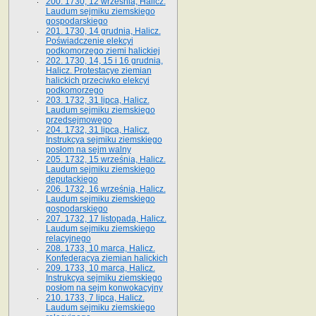
200. 1730, 12 września, Halicz.
Laudum sejmiku ziemskiego
gospodarskiego
201. 1730, 14 grudnia, Halicz.
Poświadczenie elekcyi
podkomorzego ziemi halickiej
202. 1730, 14, 15 i 16 grudnia,
Halicz. Protestacye ziemian
halickich przeciwko elekcyi
podkomorzego
203. 1732, 31 lipca, Halicz.
Laudum sejmiku ziemskiego
przedsejmowego
204. 1732, 31 lipca, Halicz.
Instrukcya sejmiku ziemskiego
posłom na sejm walny
205. 1732, 15 września, Halicz.
Laudum sejmiku ziemskiego
deputackiego
206. 1732, 16 września, Halicz.
Laudum sejmiku ziemskiego
gospodarskiego
207. 1732, 17 listopada, Halicz.
Laudum sejmiku ziemskiego
relacyjnego
208. 1733, 10 marca, Halicz.
Konfederacya ziemian halickich­
209. 1733, 10 marca, Halicz.
Instrukcya sejmiku ziemskiego
posłom na sejm konwokacyjny
210. 1733, 7 lipca, Halicz.
Laudum sejmiku ziemskiego