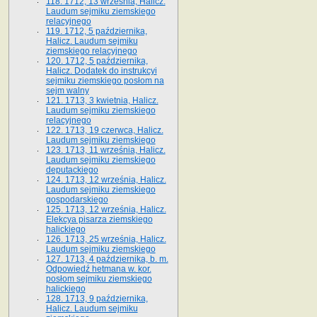
118. 1712, 13 września, Halicz.
Laudum sejmiku ziemskiego
relacyjnego
119. 1712, 5 października,
Halicz. Laudum sejmiku
ziemskiego relacyjnego
120. 1712, 5 października,
Halicz. Dodatek do instrukcyi
sejmiku ziemskiego posłom na
sejm walny
121. 1713, 3 kwietnia, Halicz.
Laudum sejmiku ziemskiego
relacyjnego
122. 1713, 19 czerwca, Halicz.
Laudum sejmiku ziemskiego
123. 1713, 11 września, Halicz.
Laudum sejmiku ziemskiego
deputackiego
124. 1713, 12 września, Halicz.
Laudum sejmiku ziemskiego
gospodarskiego
125. 1713, 12 września, Halicz.
Elekcya pisarza ziemskiego
halickiego
126. 1713, 25 września, Halicz.
Laudum sejmiku ziemskiego
127. 1713, 4 października, b. m.
Odpowiedź hetmana w. kor.
posłom sejmiku ziemskiego
halickiego
128. 1713, 9 października,
Halicz. Laudum sejmiku