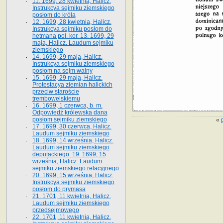
11. 1699, 28 kwietnia, Halicz.
Instrukcya sejmiku ziemskiego
posłom do króla
12. 1699, 28 kwietnia, Halicz.
Instrukcya sejmiku posłom do
hetmana pol. kor. 13. 1699, 29
maja, Halicz. Laudum sejmiku
ziemskiego
14. 1699, 29 maja, Halicz.
Instrukcya sejmiku ziemskiego
posłom na sejm walny
15. 1699, 29 maja, Halicz.
Protestacya ziemian halickich
przeciw staroście
trembowelskiemu
16. 1699, 1 czerwca, b. m.
Odpowiedź królewska dana
posłom sejmiku ziemskiego
«
17. 1699, 30 czerwca, Halicz.
Laudum sejmiku ziemskiego
18. 1699, 14 września, Halicz.
Laudum sejmiku ziemskiego
deputackiego. 19. 1699, 15
września, Halicz. Laudum
sejmiku ziemskiego relacyjnego
20. 1699, 15 września, Halicz.
Instrukcya sejmiku ziemskiego
posłom do prymasa
21. 1701, 11 kwietnia, Halicz.
Laudum sejmiku ziemskiego
przedsejmowego
22. 1701, 11 kwietnia, Halicz.