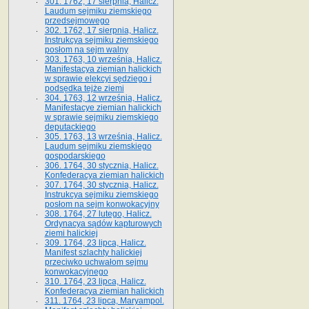
301. 1762, 17 sierpnia, Halicz.
Laudum sejmiku ziemskiego
przedsejmowego
302. 1762, 17 sierpnia, Halicz.
Instrukcya sejmiku ziemskiego
posłom na sejm walny
303. 1763, 10 września, Halicz.
Manifestacya ziemian halickich
w sprawie elekcyi sędziego i
podsędka tejże ziemi
304. 1763, 12 września, Halicz.
Manifestacye ziemian halickich
w sprawie sejmiku ziemskiego
deputackiego
305. 1763, 13 września, Halicz.
Laudum sejmiku ziemskiego
gospodarskiego
306. 1764, 30 stycznia, Halicz.
Konfederacya ziemian halickich
307. 1764, 30 stycznia, Halicz.
Instrukcya sejmiku ziemskiego
posłom na sejm konwokacyjny
308. 1764, 27 lutego, Halicz.
Ordynacya sądów kapturowych
ziemi halickiej
309. 1764, 23 lipca, Halicz.
Manifest szlachty halickiej
przeciwko uchwałom sejmu
konwokacyjnego
310. 1764, 23 lipca, Halicz.
Konfederacya ziemian halickich
311. 1764, 23 lipca, Maryampol.