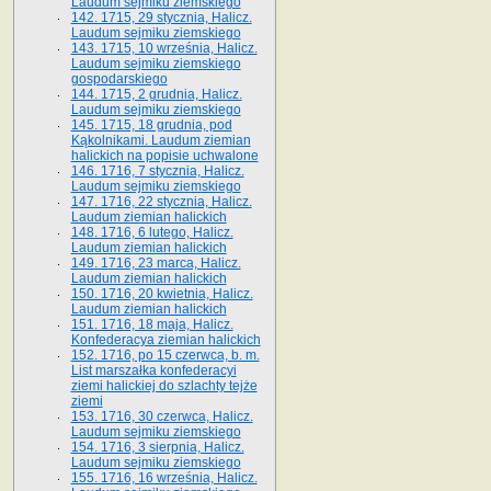
Laudum sejmiku ziemskiego
142. 1715, 29 stycznia, Halicz.
Laudum sejmiku ziemskiego
143. 1715, 10 września, Halicz.
Laudum sejmiku ziemskiego
gospodarskiego
144. 1715, 2 grudnia, Halicz.
Laudum sejmiku ziemskiego
145. 1715, 18 grudnia, pod
Kąkolnikami. Laudum ziemian
halickich na popisie uchwalone
146. 1716, 7 stycznia, Halicz.
Laudum sejmiku ziemskiego
147. 1716, 22 stycznia, Halicz.
Laudum ziemian halickich
148. 1716, 6 lutego, Halicz.
Laudum ziemian halickich
149. 1716, 23 marca, Halicz.
Laudum ziemian halickich
150. 1716, 20 kwietnia, Halicz.
Laudum ziemian halickich
151. 1716, 18 maja, Halicz.
Konfederacya ziemian halickich
152. 1716, po 15 czerwca, b. m.
List marszałka konfederacyi
ziemi halickiej do szlachty tejże
ziemi
153. 1716, 30 czerwca, Halicz.
Laudum sejmiku ziemskiego
154. 1716, 3 sierpnia, Halicz.
Laudum sejmiku ziemskiego
155. 1716, 16 września, Halicz.