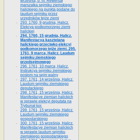
września, b. m. Rewersał
marszałka sejmiku ziemskiego
halickiego na punkta podane do
laudum sejmiku przez
urzędników tejże ziemi
293. 1760, 9 grudnia, Halicz.
Elekcya podkomorzego ziemi
halickiej
294. 1760, 15 grudnia, Halicz.
Manifestacya kasztelana
halickiego przeciwko elekcyi
podkomorzego tejże ziemi. 295.
1761, 9 marca, Halicz. Laudum
sejmiku ziemskiego
przedsejmowego
296. 1761, 10 marca, Halicz.
Instrukcya sejmiku ziemskiego
posłom na sejm walny
297. 1761, 14 września, Halicz.
Laudum sejmiku ziemskiego
deputackiego
298. 1761, 15 września, Halicz.
Manifestacye ziemian halickich
w sprawie elekcyi deputata na
Trybunał kor.
299. 1761, 15 września, Halicz.
Laudum sejmiku ziemskiego
gospodarskiego
300. 1761, 15 września, Halicz.
Manifestacye ziemian halickich
w sprawie laudum sejmiku
ziemskiego gospodarskiego