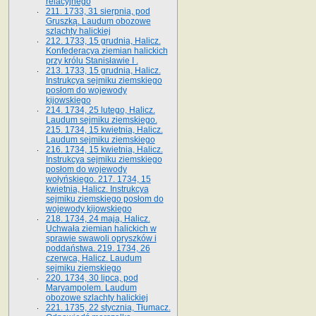
relacyjnego
211. 1733, 31 sierpnia, pod
Gruszką. Laudum obozowe
szlachty halickiej
212. 1733, 15 grudnia, Halicz.
Konfederacya ziemian halickich
przy królu Stanisławie I .
213. 1733, 15 grudnia, Halicz.
Instrukcya sejmiku ziemskiego
posłom do wojewody
kijowskiego
214. 1734, 25 lutego, Halicz.
Laudum sejmiku ziemskiego.
215. 1734, 15 kwietnia, Halicz.
Laudum sejmiku ziemskiego
216. 1734, 15 kwietnia, Halicz.
Instrukcya sejmiku ziemskiego
posłom do wojewody
wołyńskiego. 217. 1734, 15
kwietnia, Halicz. Instrukcya
sejmiku ziemskiego posłom do
wojewody kijowskiego
218. 1734, 24 maja, Halicz.
Uchwała ziemian halickich w
sprawie swawoli opryszków i
poddaństwa. 219. 1734, 26
czerwca, Halicz. Laudum
sejmiku ziemskiego
220. 1734, 30 lipca, pod
Maryampolem. Laudum
obozowe szlachty halickiej
221. 1735, 22 stycznia, Tłumacz.