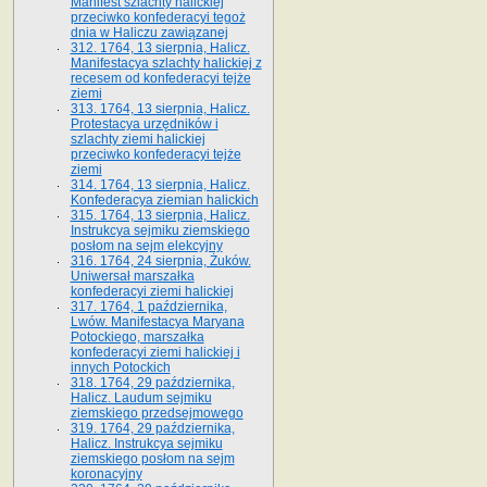
Manifest szlachty halickiej
przeciwko konfederacyi tegoż
dnia w Haliczu zawiązanej
312. 1764, 13 sierpnia, Halicz.
Manifestacya szlachty halickiej z
recesem od konfederacyi tejże
ziemi
313. 1764, 13 sierpnia, Halicz.
Protestacya urzędników i
szlachty ziemi halickiej
przeciwko konfederacyi tejże
ziemi
314. 1764, 13 sierpnia, Halicz.
Konfederacya ziemian halickich
315. 1764, 13 sierpnia, Halicz.
Instrukcya sejmiku ziemskiego
posłom na sejm elekcyjny
316. 1764, 24 sierpnia, Żuków.
Uniwersał marszałka
konfederacyi ziemi halickiej
317. 1764, 1 października,
Lwów. Manifestacya Maryana
Potockiego, marszałka
konfederacyi ziemi halickiej i
innych Potockich
318. 1764, 29 października,
Halicz. Laudum sejmiku
ziemskiego przedsejmowego
319. 1764, 29 października,
Halicz. Instrukcya sejmiku
ziemskiego posłom na sejm
koronacyjny