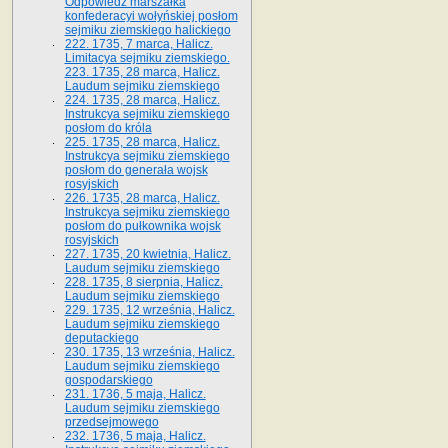
Odpowiedź marszałka
konfederacyi wołyńskiej posłom
sejmiku ziemskiego halickiego
222. 1735, 7 marca, Halicz.
Limitacya sejmiku ziemskiego.
223. 1735, 28 marca, Halicz.
Laudum sejmiku ziemskiego
224. 1735, 28 marca, Halicz.
Instrukcya sejmiku ziemskiego
posłom do króla
225. 1735, 28 marca, Halicz.
Instrukcya sejmiku ziemskiego
posłom do generała wojsk
rosyjskich
226. 1735, 28 marca, Halicz.
Instrukcya sejmiku ziemskiego
posłom do pułkownika wojsk
rosyjskich
227. 1735, 20 kwietnia, Halicz.
Laudum sejmiku ziemskiego
228. 1735, 8 sierpnia, Halicz.
Laudum sejmiku ziemskiego
229. 1735, 12 września, Halicz.
Laudum sejmiku ziemskiego
deputackiego
230. 1735, 13 września, Halicz.
Laudum sejmiku ziemskiego
gospodarskiego
231. 1736, 5 maja, Halicz.
Laudum sejmiku ziemskiego
przedsejmowego
232. 1736, 5 maja, Halicz.