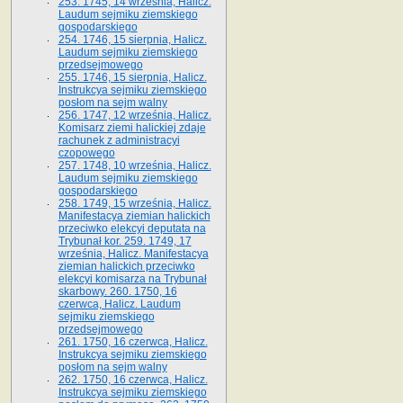
253. 1745, 14 września, Halicz.
Laudum sejmiku ziemskiego
gospodarskiego
254. 1746, 15 sierpnia, Halicz.
Laudum sejmiku ziemskiego
przedsejmowego
255. 1746, 15 sierpnia, Halicz.
Instrukcya sejmiku ziemskiego
posłom na sejm walny
256. 1747, 12 września, Halicz.
Komisarz ziemi halickiej zdaje
rachunek z administracyi
czopowego
257. 1748, 10 września, Halicz.
Laudum sejmiku ziemskiego
gospodarskiego
258. 1749, 15 września, Halicz.
Manifestacya ziemian halickich
przeciwko elekcyi deputata na
Trybunał kor. 259. 1749, 17
września, Halicz. Manifestacya
ziemian halickich przeciwko
elekcyi komisarza na Trybunał
skarbowy. 260. 1750, 16
czerwca, Halicz. Laudum
sejmiku ziemskiego
przedsejmowego
261. 1750, 16 czerwca, Halicz.
Instrukcya sejmiku ziemskiego
posłom na sejm walny
262. 1750, 16 czerwca, Halicz.
Instrukcya sejmiku ziemskiego