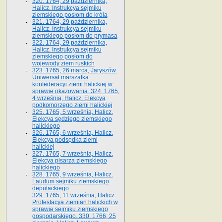
320. 1764, 29 października,
Halicz. Instrukcya sejmiku
ziemskiego posłom do króla
321. 1764, 29 października,
Halicz. Instrukcya sejmiku
ziemskiego posłom do prymasa
322. 1764, 29 października,
Halicz. Instrukcya sejmiku
ziemskiego posłom do
wojewody ziem ruskich
323. 1765, 26 marca, Jaryszów.
Uniwersał marszałka
konfederacyi ziemi halickiej w
sprawie okazowania. 324. 1765,
4 września, Halicz. Elekcya
podkomorzego ziemi halickiej
325. 1765, 5 września, Halicz.
Elekcya sędziego ziemskiego
halickiego
326. 1765, 6 września, Halicz.
Elekcya podsędka ziemi
halickiej
327. 1765, 7 września, Halicz.
Elekcya pisarza ziemskiego
halickiego
328. 1765, 9 września, Halicz.
Laudum sejmiku ziemskiego
deputackiego
329. 1765, 11 września, Halicz.
Protestacya ziemian halickich w
sprawie sejmiku ziemskiego
gospodarskiego. 330. 1766, 25