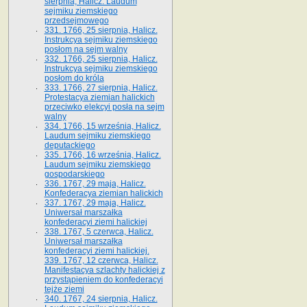
sierpnia, Halicz. Laudum
sejmiku ziemskiego
przedsejmowego
331. 1766, 25 sierpnia, Halicz.
Instrukcya sejmiku ziemskiego
posłom na sejm walny
332. 1766, 25 sierpnia, Halicz.
Instrukcya sejmiku ziemskiego
posłom do króla
333. 1766, 27 sierpnia, Halicz.
Protestacya ziemian halickich
przeciwko elekcyi posła na sejm
walny
334. 1766, 15 września, Halicz.
Laudum sejmiku ziemskiego
deputackiego
335. 1766, 16 września, Halicz.
Laudum sejmiku ziemskiego
gospodarskiego
336. 1767, 29 maja, Halicz.
Konfederacya ziemian halickich
337. 1767, 29 maja, Halicz.
Uniwersał marszałka
konfederacyi ziemi halickiej
338. 1767, 5 czerwca, Halicz.
Uniwersał marszałka
konfederacyi ziemi halickiej.
339. 1767, 12 czerwca, Halicz.
Manifestacya szlachty halickiej z
przystąpieniem do konfederacyi
tejże ziemi
340. 1767, 24 sierpnia, Halicz.