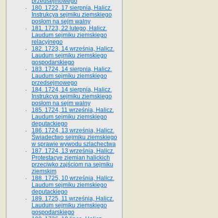
przedsejmowego
180. 1722, 17 sierpnia, Halicz.
Instrukcya sejmiku ziemskiego
posłom na sejm walny
181. 1723, 22 lutego, Halicz.
Laudum sejmiku ziemskiego
relacyjnego
182. 1723, 14 września, Halicz.
Laudum sejmiku ziemskiego
gospodarskiego
183. 1724, 14 sierpnia, Halicz.
Laudum sejmiku ziemskiego
przedsejmowego
184. 1724, 14 sierpnia, Halicz.
Instrukcya sejmiku ziemskiego
posłom na sejm walny
185. 1724, 11 września, Halicz.
Laudum sejmiku ziemskiego
deputackiego
186. 1724, 13 września, Halicz.
Świadectwo sejmiku ziemskiego
w sprawie wywodu szlachectwa
187. 1724, 13 września, Halicz.
Protestacye ziemian halickich
przeciwko zajściom na sejmiku
ziemskim
188. 1725, 10 września, Halicz.
Laudum sejmiku ziemskiego
deputackiego
189. 1725, 11 września, Halicz.
Laudum sejmiku ziemskiego
gospodarskiego