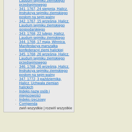
Laudum sejmiku ziemskiego
przedsejmowego
341. 1767, 24 sierpnia, Halicz.
Instrukcya sejmiku ziemskiego
posłom na sejm walny
342. 1767, 15 września, Halicz.
Laudum sejmiku ziemskiego
gospodarskiego
343. 1768, 22 lutego, Halicz.
Laudum sejmiku ziemskiego
344. 1768, 17 maja, Winnica.
Manifestacya marszałka
konfederacyi ziemi halickiej
345. 1768, 26 września, Halicz.
Laudum sejmiku ziemskiego
przedsejmowego
346. 1768, 26 września, Halicz.
Instrukcya sejmiku ziemskiego
posłom na sejm walny
347. 1772, 3 października,
Halicz. Uchwała ziemian
halickich
Indeks nazw osób i
miejscowości
Indeks rzeczowy
Corrigenda
zwiń wszystkie
|
rozwiń wszystkie