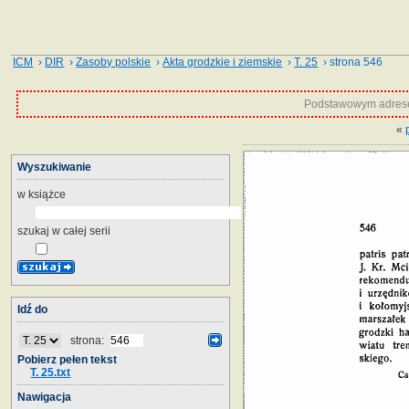
ICM
›
DIR
›
Zasoby polskie
›
Akta grodzkie i ziemskie
›
T. 25
› strona 546
Podstawowym adrese
«
Wyszukiwanie
w książce
szukaj w całej serii
Idź do
strona:
Pobierz pełen tekst
T. 25.txt
Nawigacja