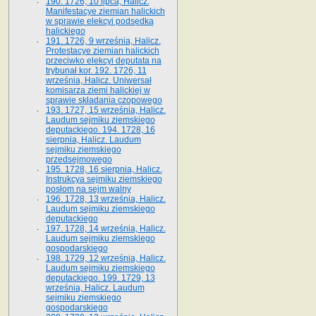
190. 1726, 10 lipca, Halicz.
Manifestacye ziemian halickich
w sprawie elekcyi podsędka
halickiego
191. 1726, 9 września, Halicz.
Protestacye ziemian halickich
przeciwko elekcyi deputata na
trybunał kor. 192. 1726, 11
września, Halicz. Uniwersał
komisarza ziemi halickiej w
sprawie składania czopowego
193. 1727, 15 września, Halicz.
Laudum sejmiku ziemskiego
deputackiego. 194. 1728, 16
sierpnia, Halicz. Laudum
sejmiku ziemskiego
przedsejmowego
195. 1728, 16 sierpnia, Halicz.
Instrukcya sejmiku ziemskiego
posłom na sejm walny
196. 1728, 13 września, Halicz.
Laudum sejmiku ziemskiego
deputackiego
197. 1728, 14 września, Halicz.
Laudum sejmiku ziemskiego
gospodarskiego
198. 1729, 12 września, Halicz.
Laudum sejmiku ziemskiego
deputackiego. 199. 1729, 13
września, Halicz. Laudum
sejmiku ziemskiego
gospodarskiego