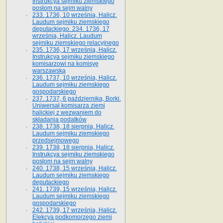
Instrukcya sejmiku ziemskiego
posłom na sejm walny
233. 1736, 10 września, Halicz.
Laudum sejmiku ziemskiego
deputackiego. 234. 1736, 17
września, Halicz. Laudum
sejmiku ziemskiego relacyjnego
235. 1736, 17 września, Halicz.
Instrukcya sejmiku ziemskiego
komisarzowi na komisyę
warszawską
236. 1737, 10 września, Halicz.
Laudum sejmiku ziemskiego
gospodarskiego
237. 1737, 6 października, Borki.
Uniwersał komisarza ziemi
halickiej z wezwaniem do
składania podatków
238. 1738, 18 sierpnia, Halicz.
Laudum sejmiku ziemskiego
przedsejmowego
239. 1738, 18 sierpnia, Halicz.
Instrukcya sejmiku ziemskiego
posłom na sejm walny
240. 1738, 15 września, Halicz.
Laudum sejmiku ziemskiego
deputackiego
241. 1739, 15 września, Halicz.
Laudum sejmiku ziemskiego
gospodarskiego
242. 1739, 17 września, Halicz.
Elekcya podkomorzego ziemi