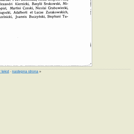
 tekst
·
następna strona
»