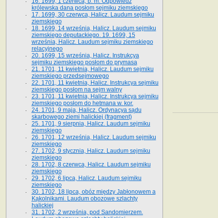
16. 1699, 1 czerwca, b. m. Odpowiedź
królewska dana posłom sejmiku ziemskiego
17. 1699, 30 czerwca, Halicz. Laudum sejmiku
ziemskiego
18. 1699, 14 września, Halicz. Laudum sejmiku
ziemskiego deputackiego. 19. 1699, 15
września, Halicz. Laudum sejmiku ziemskiego
relacyjnego
20. 1699, 15 września, Halicz. Instrukcya
sejmiku ziemskiego posłom do prymasa
21. 1701, 11 kwietnia, Halicz. Laudum sejmiku
ziemskiego przedsejmowego
22. 1701, 11 kwietnia, Halicz. Instrukcya sejmiku
ziemskiego posłom na sejm walny
23. 1701, 11 kwietnia, Halicz. Instrukcya sejmiku
ziemskiego posłom do hetmana w. kor.
24. 1701, 9 maja, Halicz. Ordynacya sądu
skarbowego ziemi halickiej (fragment)
25. 1701, 9 sierpnia, Halicz. Laudum sejmiku
ziemskiego
26. 1701, 12 września, Halicz. Laudum sejmiku
ziemskiego
27. 1702, 9 stycznia, Halicz. Laudum sejmiku
ziemskiego
28. 1702, 8 czerwca, Halicz. Laudum sejmiku
ziemskiego
29. 1702, 6 lipca, Halicz. Laudum sejmiku
ziemskiego
30. 1702, 18 lipca, obóz między Jabłonowem a
Kąkolnikami. Laudum obozowe szlachty
halickiej
31. 1702, 2 września, pod Sandomierzem.