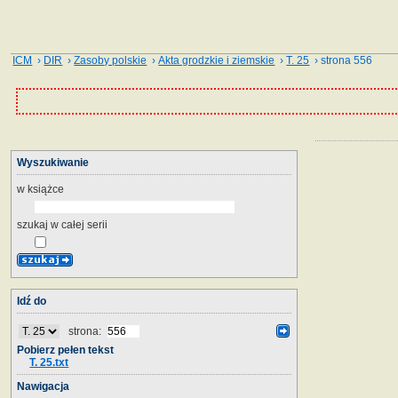
ICM
›
DIR
›
Zasoby polskie
›
Akta grodzkie i ziemskie
›
T. 25
› strona 556
Wyszukiwanie
w książce
szukaj w całej serii
Idź do
strona:
Pobierz pełen tekst
T. 25.txt
Nawigacja