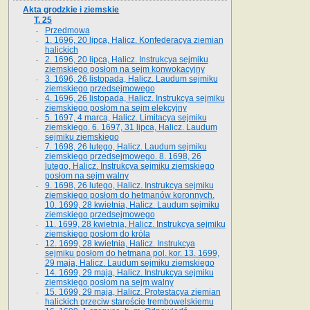
Akta grodzkie i ziemskie
T. 25
Przedmowa
1. 1696, 20 lipca, Halicz. Konfederacya ziemian
halickich
2. 1696, 20 lipca, Halicz. Instrukcya sejmiku
ziemskiego posłom na sejm konwokacyjny
3. 1696, 26 listopada, Halicz. Laudum sejmiku
ziemskiego przedsejmowego
4. 1696, 26 listopada, Halicz. Instrukcya sejmiku
ziemskiego posłom na sejm elekcyjny
5. 1697, 4 marca, Halicz. Limitacya sejmiku
ziemskiego. 6. 1697, 31 lipca, Halicz. Laudum
sejmiku ziemskiego
7. 1698, 26 lutego, Halicz. Laudum sejmiku
ziemskiego przedsejmowego. 8. 1698, 26
lutego, Halicz. Instrukcya sejmiku ziemskiego
posłom na sejm walny
9. 1698, 26 lutego, Halicz. Instrukcya sejmiku
ziemskiego posłom do hetmanów koronnych.
10. 1699, 28 kwietnia, Halicz. Laudum sejmiku
ziemskiego przedsejmowego
11. 1699, 28 kwietnia, Halicz. Instrukcya sejmiku
ziemskiego posłom do króla
12. 1699, 28 kwietnia, Halicz. Instrukcya
sejmiku posłom do hetmana pol. kor. 13. 1699,
29 maja, Halicz. Laudum sejmiku ziemskiego
14. 1699, 29 maja, Halicz. Instrukcya sejmiku
ziemskiego posłom na sejm walny
15. 1699, 29 maja, Halicz. Protestacya ziemian
halickich przeciw staroście trembowelskiemu