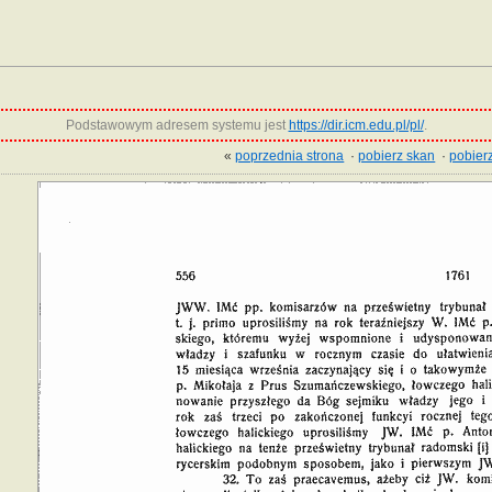
Podstawowym adresem systemu jest
https://dir.icm.edu.pl/pl/
.
«
poprzednia strona
·
pobierz skan
·
pobierz