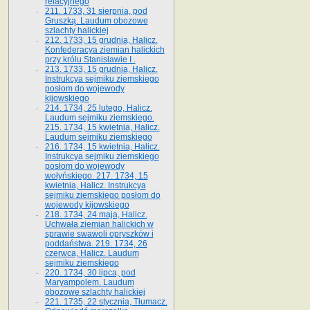
relacyjnego
211. 1733, 31 sierpnia, pod
Gruszką. Laudum obozowe
szlachty halickiej
212. 1733, 15 grudnia, Halicz.
Konfederacya ziemian halickich
przy królu Stanisławie I .
213. 1733, 15 grudnia, Halicz.
Instrukcya sejmiku ziemskiego
posłom do wojewody
kijowskiego
214. 1734, 25 lutego, Halicz.
Laudum sejmiku ziemskiego.
215. 1734, 15 kwietnia, Halicz.
Laudum sejmiku ziemskiego
216. 1734, 15 kwietnia, Halicz.
Instrukcya sejmiku ziemskiego
posłom do wojewody
wołyńskiego. 217. 1734, 15
kwietnia, Halicz. Instrukcya
sejmiku ziemskiego posłom do
wojewody kijowskiego
218. 1734, 24 maja, Halicz.
Uchwała ziemian halickich w
sprawie swawoli opryszków i
poddaństwa. 219. 1734, 26
czerwca, Halicz. Laudum
sejmiku ziemskiego
220. 1734, 30 lipca, pod
Maryampolem. Laudum
obozowe szlachty halickiej
221. 1735, 22 stycznia, Tłumacz.