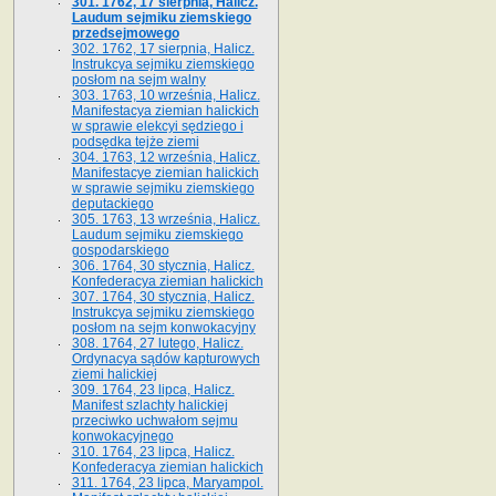
301. 1762, 17 sierpnia, Halicz.
Laudum sejmiku ziemskiego
przedsejmowego
302. 1762, 17 sierpnia, Halicz.
Instrukcya sejmiku ziemskiego
posłom na sejm walny
303. 1763, 10 września, Halicz.
Manifestacya ziemian halickich
w sprawie elekcyi sędziego i
podsędka tejże ziemi
304. 1763, 12 września, Halicz.
Manifestacye ziemian halickich
w sprawie sejmiku ziemskiego
deputackiego
305. 1763, 13 września, Halicz.
Laudum sejmiku ziemskiego
gospodarskiego
306. 1764, 30 stycznia, Halicz.
Konfederacya ziemian halickich
307. 1764, 30 stycznia, Halicz.
Instrukcya sejmiku ziemskiego
posłom na sejm konwokacyjny
308. 1764, 27 lutego, Halicz.
Ordynacya sądów kapturowych
ziemi halickiej
309. 1764, 23 lipca, Halicz.
Manifest szlachty halickiej
przeciwko uchwałom sejmu
konwokacyjnego
310. 1764, 23 lipca, Halicz.
Konfederacya ziemian halickich
311. 1764, 23 lipca, Maryampol.