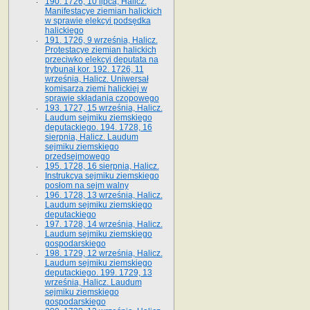
190. 1726, 10 lipca, Halicz.
Manifestacye ziemian halickich
w sprawie elekcyi podsędka
halickiego
191. 1726, 9 września, Halicz.
Protestacye ziemian halickich
przeciwko elekcyi deputata na
trybunał kor. 192. 1726, 11
września, Halicz. Uniwersał
komisarza ziemi halickiej w
sprawie składania czopowego
193. 1727, 15 września, Halicz.
Laudum sejmiku ziemskiego
deputackiego. 194. 1728, 16
sierpnia, Halicz. Laudum
sejmiku ziemskiego
przedsejmowego
195. 1728, 16 sierpnia, Halicz.
Instrukcya sejmiku ziemskiego
posłom na sejm walny
196. 1728, 13 września, Halicz.
Laudum sejmiku ziemskiego
deputackiego
197. 1728, 14 września, Halicz.
Laudum sejmiku ziemskiego
gospodarskiego
198. 1729, 12 września, Halicz.
Laudum sejmiku ziemskiego
deputackiego. 199. 1729, 13
września, Halicz. Laudum
sejmiku ziemskiego
gospodarskiego