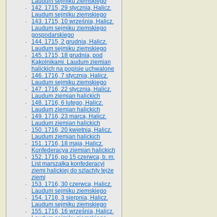
Laudum sejmiku ziemskiego
142. 1715, 29 stycznia, Halicz.
Laudum sejmiku ziemskiego
143. 1715, 10 września, Halicz.
Laudum sejmiku ziemskiego
gospodarskiego
144. 1715, 2 grudnia, Halicz.
Laudum sejmiku ziemskiego
145. 1715, 18 grudnia, pod
Kąkolnikami. Laudum ziemian
halickich na popisie uchwalone
146. 1716, 7 stycznia, Halicz.
Laudum sejmiku ziemskiego
147. 1716, 22 stycznia, Halicz.
Laudum ziemian halickich
148. 1716, 6 lutego, Halicz.
Laudum ziemian halickich
149. 1716, 23 marca, Halicz.
Laudum ziemian halickich
150. 1716, 20 kwietnia, Halicz.
Laudum ziemian halickich
151. 1716, 18 maja, Halicz.
Konfederacya ziemian halickich
152. 1716, po 15 czerwca, b. m.
List marszałka konfederacyi
ziemi halickiej do szlachty tejże
ziemi
153. 1716, 30 czerwca, Halicz.
Laudum sejmiku ziemskiego
154. 1716, 3 sierpnia, Halicz.
Laudum sejmiku ziemskiego
155. 1716, 16 września, Halicz.