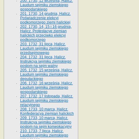
200. 1730, 12 września, Halicz.
Laudum sejmiku ziemskiego
gospodarskiego
201. 1730, 14 grudnia, Halicz.
Poświadczenie elekcyi
podkomorzego ziemi halickiej
202. 1730, 14, 15 i 16 grudnia,
Halicz. Protestacye ziemian
halickich przeciwko elekcyi
podkomorzego
203. 1732, 31 lipca, Halicz.
Laudum sejmiku ziemskiego
przedsejmowego
204. 1732, 31 lipca, Halicz.
Instrukcya sejmiku ziemskiego
posłom na sejm walny
205. 1732, 15 września, Halicz.
Laudum sejmiku ziemskiego
deputackiego
206. 1732, 16 września, Halicz.
Laudum sejmiku ziemskiego
gospodarskiego
207. 1732, 17 listopada, Halicz.
Laudum sejmiku ziemskiego
relacyjnego
208. 1733, 10 marca, Halicz.
Konfederacya ziemian halickich­
209. 1733, 10 marca, Halicz.
Instrukcya sejmiku ziemskiego
posłom na sejm konwokacyjny
210. 1733, 7 lipca, Halicz.
Laudum sejmiku ziemskiego