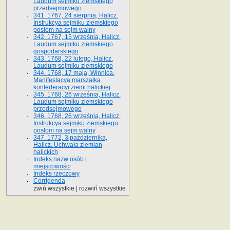
Laudum sejmiku ziemskiego
przedsejmowego
341. 1767, 24 sierpnia, Halicz.
Instrukcya sejmiku ziemskiego
posłom na sejm walny
342. 1767, 15 września, Halicz.
Laudum sejmiku ziemskiego
gospodarskiego
343. 1768, 22 lutego, Halicz.
Laudum sejmiku ziemskiego
344. 1768, 17 maja, Winnica.
Manifestacya marszałka
konfederacyi ziemi halickiej
345. 1768, 26 września, Halicz.
Laudum sejmiku ziemskiego
przedsejmowego
346. 1768, 26 września, Halicz.
Instrukcya sejmiku ziemskiego
posłom na sejm walny
347. 1772, 3 października,
Halicz. Uchwała ziemian
halickich
Indeks nazw osób i
miejscowości
Indeks rzeczowy
Corrigenda
zwiń wszystkie
|
rozwiń wszystkie