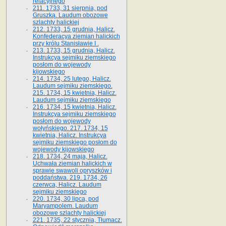
relacyjnego
211. 1733, 31 sierpnia, pod
Gruszką. Laudum obozowe
szlachty halickiej
212. 1733, 15 grudnia, Halicz.
Konfederacya ziemian halickich
przy królu Stanisławie I .
213. 1733, 15 grudnia, Halicz.
Instrukcya sejmiku ziemskiego
posłom do wojewody
kijowskiego
214. 1734, 25 lutego, Halicz.
Laudum sejmiku ziemskiego.
215. 1734, 15 kwietnia, Halicz.
Laudum sejmiku ziemskiego
216. 1734, 15 kwietnia, Halicz.
Instrukcya sejmiku ziemskiego
posłom do wojewody
wołyńskiego. 217. 1734, 15
kwietnia, Halicz. Instrukcya
sejmiku ziemskiego posłom do
wojewody kijowskiego
218. 1734, 24 maja, Halicz.
Uchwała ziemian halickich w
sprawie swawoli opryszków i
poddaństwa. 219. 1734, 26
czerwca, Halicz. Laudum
sejmiku ziemskiego
220. 1734, 30 lipca, pod
Maryampolem. Laudum
obozowe szlachty halickiej
221. 1735, 22 stycznia, Tłumacz.