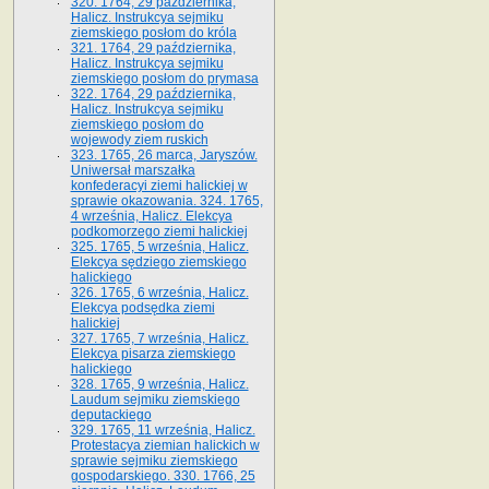
320. 1764, 29 października,
Halicz. Instrukcya sejmiku
ziemskiego posłom do króla
321. 1764, 29 października,
Halicz. Instrukcya sejmiku
ziemskiego posłom do prymasa
322. 1764, 29 października,
Halicz. Instrukcya sejmiku
ziemskiego posłom do
wojewody ziem ruskich
323. 1765, 26 marca, Jaryszów.
Uniwersał marszałka
konfederacyi ziemi halickiej w
sprawie okazowania. 324. 1765,
4 września, Halicz. Elekcya
podkomorzego ziemi halickiej
325. 1765, 5 września, Halicz.
Elekcya sędziego ziemskiego
halickiego
326. 1765, 6 września, Halicz.
Elekcya podsędka ziemi
halickiej
327. 1765, 7 września, Halicz.
Elekcya pisarza ziemskiego
halickiego
328. 1765, 9 września, Halicz.
Laudum sejmiku ziemskiego
deputackiego
329. 1765, 11 września, Halicz.
Protestacya ziemian halickich w
sprawie sejmiku ziemskiego
gospodarskiego. 330. 1766, 25