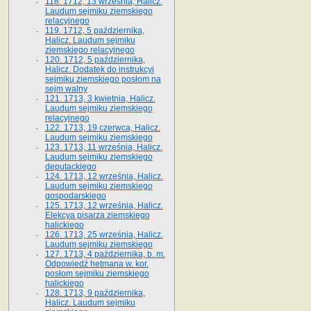
118. 1712, 13 września, Halicz.
Laudum sejmiku ziemskiego
relacyjnego
119. 1712, 5 października,
Halicz. Laudum sejmiku
ziemskiego relacyjnego
120. 1712, 5 października,
Halicz. Dodatek do instrukcyi
sejmiku ziemskiego posłom na
sejm walny
121. 1713, 3 kwietnia, Halicz.
Laudum sejmiku ziemskiego
relacyjnego
122. 1713, 19 czerwca, Halicz.
Laudum sejmiku ziemskiego
123. 1713, 11 września, Halicz.
Laudum sejmiku ziemskiego
deputackiego
124. 1713, 12 września, Halicz.
Laudum sejmiku ziemskiego
gospodarskiego
125. 1713, 12 września, Halicz.
Elekcya pisarza ziemskiego
halickiego
126. 1713, 25 września, Halicz.
Laudum sejmiku ziemskiego
127. 1713, 4 października, b. m.
Odpowiedź hetmana w. kor.
posłom sejmiku ziemskiego
halickiego
128. 1713, 9 października,
Halicz. Laudum sejmiku