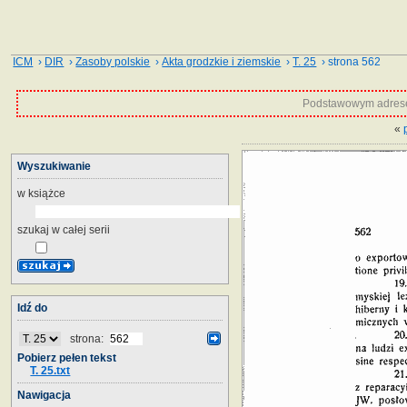
ICM
›
DIR
›
Zasoby polskie
›
Akta grodzkie i ziemskie
›
T. 25
› strona 562
Podstawowym adrese
«
Wyszukiwanie
w książce
szukaj w całej serii
Idź do
strona:
Pobierz pełen tekst
T. 25.txt
Nawigacja