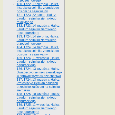
przedsejmowego
180. 1722, 17 sierpnia, Halicz.
Instrukcya sejmiku ziemskiego
posłom na sejm walny
181. 1723, 22 lutego, Halicz.
Laudum sejmiku ziemskiego
relacyjnego
182. 1723, 14 września, Halicz.
Laudum sejmiku ziemskiego
gospodarskiego
183. 1724, 14 sierpnia, Halicz.
Laudum sejmiku ziemskiego
przedsejmowego
184. 1724, 14 sierpnia, Halicz.
Instrukcya sejmiku ziemskiego
posłom na sejm walny
185. 1724, 11 września, Halicz.
Laudum sejmiku ziemskiego
deputackiego
186. 1724, 13 września, Halicz.
Świadectwo sejmiku ziemskiego
w sprawie wywodu szlachectwa
187. 1724, 13 września, Halicz.
Protestacye ziemian halickich
przeciwko zajściom na sejmiku
ziemskim
188. 1725, 10 września, Halicz.
Laudum sejmiku ziemskiego
deputackiego
189. 1725, 11 września, Halicz.
Laudum sejmiku ziemskiego
gospodarskiego