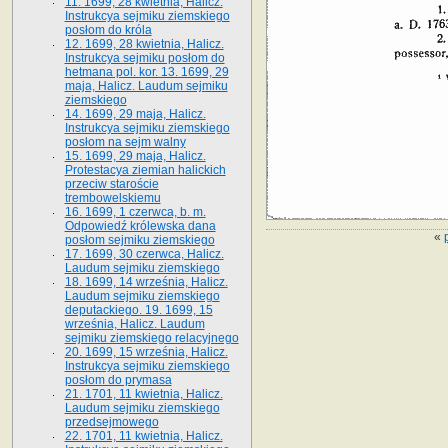
11. 1699, 28 kwietnia, Halicz.
Instrukcya sejmiku ziemskiego
posłom do króla
12. 1699, 28 kwietnia, Halicz.
Instrukcya sejmiku posłom do
hetmana pol. kor. 13. 1699, 29
maja, Halicz. Laudum sejmiku
ziemskiego
14. 1699, 29 maja, Halicz.
Instrukcya sejmiku ziemskiego
posłom na sejm walny
15. 1699, 29 maja, Halicz.
Protestacya ziemian halickich
przeciw staroście
trembowelskiemu
16. 1699, 1 czerwca, b. m.
Odpowiedź królewska dana
«
posłom sejmiku ziemskiego
17. 1699, 30 czerwca, Halicz.
Laudum sejmiku ziemskiego
18. 1699, 14 września, Halicz.
Laudum sejmiku ziemskiego
deputackiego. 19. 1699, 15
września, Halicz. Laudum
sejmiku ziemskiego relacyjnego
20. 1699, 15 września, Halicz.
Instrukcya sejmiku ziemskiego
posłom do prymasa
21. 1701, 11 kwietnia, Halicz.
Laudum sejmiku ziemskiego
przedsejmowego
22. 1701, 11 kwietnia, Halicz.