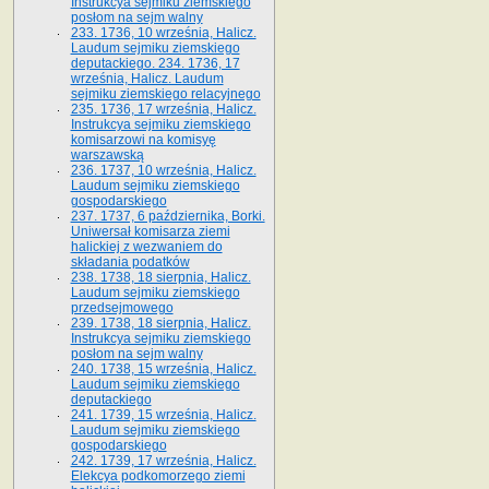
Instrukcya sejmiku ziemskiego
posłom na sejm walny
233. 1736, 10 września, Halicz.
Laudum sejmiku ziemskiego
deputackiego. 234. 1736, 17
września, Halicz. Laudum
sejmiku ziemskiego relacyjnego
235. 1736, 17 września, Halicz.
Instrukcya sejmiku ziemskiego
komisarzowi na komisyę
warszawską
236. 1737, 10 września, Halicz.
Laudum sejmiku ziemskiego
gospodarskiego
237. 1737, 6 października, Borki.
Uniwersał komisarza ziemi
halickiej z wezwaniem do
składania podatków
238. 1738, 18 sierpnia, Halicz.
Laudum sejmiku ziemskiego
przedsejmowego
239. 1738, 18 sierpnia, Halicz.
Instrukcya sejmiku ziemskiego
posłom na sejm walny
240. 1738, 15 września, Halicz.
Laudum sejmiku ziemskiego
deputackiego
241. 1739, 15 września, Halicz.
Laudum sejmiku ziemskiego
gospodarskiego
242. 1739, 17 września, Halicz.
Elekcya podkomorzego ziemi