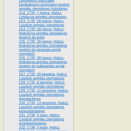
Odpowiedź marszałka
konfederacyi wołyńskiej posłom
sejmiku ziemskiego halickiego
222. 1735, 7 marca, Halicz.
Limitacya sejmiku ziemskiego.
223. 1735, 28 marca, Halicz.
Laudum sejmiku ziemskiego
224. 1735, 28 marca, Halicz.
Instrukcya sejmiku ziemskiego
posłom do króla
225. 1735, 28 marca, Halicz.
Instrukcya sejmiku ziemskiego
posłom do generała wojsk
rosyjskich
226. 1735, 28 marca, Halicz.
Instrukcya sejmiku ziemskiego
posłom do pułkownika wojsk
rosyjskich
227. 1735, 20 kwietnia, Halicz.
Laudum sejmiku ziemskiego
228. 1735, 8 sierpnia, Halicz.
Laudum sejmiku ziemskiego
229. 1735, 12 września, Halicz.
Laudum sejmiku ziemskiego
deputackiego
230. 1735, 13 września, Halicz.
Laudum sejmiku ziemskiego
gospodarskiego
231. 1736, 5 maja, Halicz.
Laudum sejmiku ziemskiego
przedsejmowego
232. 1736, 5 maja, Halicz.