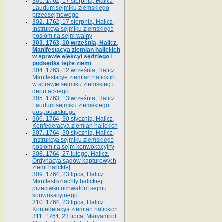
301. 1762, 17 sierpnia, Halicz.
Laudum sejmiku ziemskiego
przedsejmowego
302. 1762, 17 sierpnia, Halicz.
Instrukcya sejmiku ziemskiego
posłom na sejm walny
303. 1763, 10 września, Halicz.
Manifestacya ziemian halickich
w sprawie elekcyi sędziego i
podsędka tejże ziemi
304. 1763, 12 września, Halicz.
Manifestacye ziemian halickich
w sprawie sejmiku ziemskiego
deputackiego
305. 1763, 13 września, Halicz.
Laudum sejmiku ziemskiego
gospodarskiego
306. 1764, 30 stycznia, Halicz.
Konfederacya ziemian halickich
307. 1764, 30 stycznia, Halicz.
Instrukcya sejmiku ziemskiego
posłom na sejm konwokacyjny
308. 1764, 27 lutego, Halicz.
Ordynacya sądów kapturowych
ziemi halickiej
309. 1764, 23 lipca, Halicz.
Manifest szlachty halickiej
przeciwko uchwałom sejmu
konwokacyjnego
310. 1764, 23 lipca, Halicz.
Konfederacya ziemian halickich
311. 1764, 23 lipca, Maryampol.