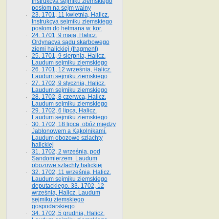
Instrukcya sejmiku ziemskiego
posłom na sejm walny
23. 1701, 11 kwietnia, Halicz.
Instrukcya sejmiku ziemskiego
posłom do hetmana w. kor.
24. 1701, 9 maja, Halicz.
Ordynacya sądu skarbowego
ziemi halickiej (fragment)
25. 1701, 9 sierpnia, Halicz.
Laudum sejmiku ziemskiego
26. 1701, 12 września, Halicz.
Laudum sejmiku ziemskiego
27. 1702, 9 stycznia, Halicz.
Laudum sejmiku ziemskiego
28. 1702, 8 czerwca, Halicz.
Laudum sejmiku ziemskiego
29. 1702, 6 lipca, Halicz.
Laudum sejmiku ziemskiego
30. 1702, 18 lipca, obóz między
Jabłonowem a Kąkolnikami.
Laudum obozowe szlachty
halickiej
31. 1702, 2 września, pod
Sandomierzem. Laudum
obozowe szlachty halickiej
32. 1702, 11 września, Halicz.
Laudum sejmiku ziemskiego
deputackiego. 33. 1702, 12
września, Halicz. Laudum
sejmiku ziemskiego
gospodarskiego
34. 1702, 5 grudnia, Halicz.