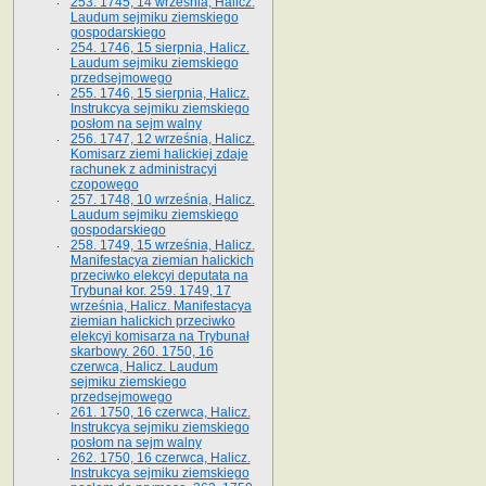
253. 1745, 14 września, Halicz.
Laudum sejmiku ziemskiego
gospodarskiego
254. 1746, 15 sierpnia, Halicz.
Laudum sejmiku ziemskiego
przedsejmowego
255. 1746, 15 sierpnia, Halicz.
Instrukcya sejmiku ziemskiego
posłom na sejm walny
256. 1747, 12 września, Halicz.
Komisarz ziemi halickiej zdaje
rachunek z administracyi
czopowego
257. 1748, 10 września, Halicz.
Laudum sejmiku ziemskiego
gospodarskiego
258. 1749, 15 września, Halicz.
Manifestacya ziemian halickich
przeciwko elekcyi deputata na
Trybunał kor. 259. 1749, 17
września, Halicz. Manifestacya
ziemian halickich przeciwko
elekcyi komisarza na Trybunał
skarbowy. 260. 1750, 16
czerwca, Halicz. Laudum
sejmiku ziemskiego
przedsejmowego
261. 1750, 16 czerwca, Halicz.
Instrukcya sejmiku ziemskiego
posłom na sejm walny
262. 1750, 16 czerwca, Halicz.
Instrukcya sejmiku ziemskiego