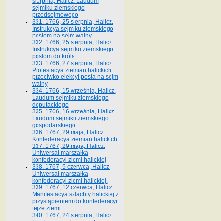
sierpnia, Halicz. Laudum
sejmiku ziemskiego
przedsejmowego
331. 1766, 25 sierpnia, Halicz.
Instrukcya sejmiku ziemskiego
posłom na sejm walny
332. 1766, 25 sierpnia, Halicz.
Instrukcya sejmiku ziemskiego
posłom do króla
333. 1766, 27 sierpnia, Halicz.
Protestacya ziemian halickich
przeciwko elekcyi posła na sejm
walny
334. 1766, 15 września, Halicz.
Laudum sejmiku ziemskiego
deputackiego
335. 1766, 16 września, Halicz.
Laudum sejmiku ziemskiego
gospodarskiego
336. 1767, 29 maja, Halicz.
Konfederacya ziemian halickich
337. 1767, 29 maja, Halicz.
Uniwersał marszałka
konfederacyi ziemi halickiej
338. 1767, 5 czerwca, Halicz.
Uniwersał marszałka
konfederacyi ziemi halickiej.
339. 1767, 12 czerwca, Halicz.
Manifestacya szlachty halickiej z
przystąpieniem do konfederacyi
tejże ziemi
340. 1767, 24 sierpnia, Halicz.