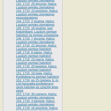
Laudum sejmiku ziemskiego
142. 1715, 29 stycznia, Halicz.
Laudum sejmiku ziemskiego
143. 1715, 10 września, Halicz.
Laudum sejmiku ziemskiego
gospodarskiego
144. 1715, 2 grudnia, Halicz.
Laudum sejmiku ziemskiego
145. 1715, 18 grudnia, pod
Kąkolnikami. Laudum ziemian
halickich na popisie uchwalone
146. 1716, 7 stycznia, Halicz.
Laudum sejmiku ziemskiego
147. 1716, 22 stycznia, Halicz.
Laudum ziemian halickich
148. 1716, 6 lutego, Halicz.
Laudum ziemian halickich
149. 1716, 23 marca, Halicz.
Laudum ziemian halickich
150. 1716, 20 kwietnia, Halicz.
Laudum ziemian halickich
151. 1716, 18 maja, Halicz.
Konfederacya ziemian halickich
152. 1716, po 15 czerwca, b. m.
List marszałka konfederacyi
ziemi halickiej do szlachty tejże
ziemi
153. 1716, 30 czerwca, Halicz.
Laudum sejmiku ziemskiego
154. 1716, 3 sierpnia, Halicz.
Laudum sejmiku ziemskiego
155. 1716, 16 września, Halicz.