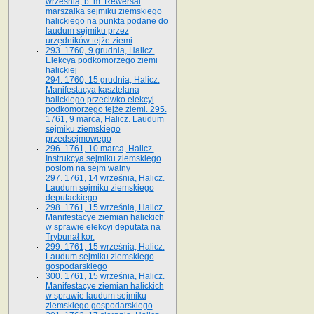
września, b. m. Rewersał
marszałka sejmiku ziemskiego
halickiego na punkta podane do
laudum sejmiku przez
urzędników tejże ziemi
293. 1760, 9 grudnia, Halicz.
Elekcya podkomorzego ziemi
halickiej
294. 1760, 15 grudnia, Halicz.
Manifestacya kasztelana
halickiego przeciwko elekcyi
podkomorzego tejże ziemi. 295.
1761, 9 marca, Halicz. Laudum
sejmiku ziemskiego
przedsejmowego
296. 1761, 10 marca, Halicz.
Instrukcya sejmiku ziemskiego
posłom na sejm walny
297. 1761, 14 września, Halicz.
Laudum sejmiku ziemskiego
deputackiego
298. 1761, 15 września, Halicz.
Manifestacye ziemian halickich
w sprawie elekcyi deputata na
Trybunał kor.
299. 1761, 15 września, Halicz.
Laudum sejmiku ziemskiego
gospodarskiego
300. 1761, 15 września, Halicz.
Manifestacye ziemian halickich
w sprawie laudum sejmiku
ziemskiego gospodarskiego