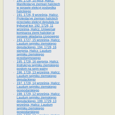
190. 1726, 10 lipca, Halicz.
Manifestacye ziemian halickich
w sprawie elekcyi podsędka
halickiego
191. 1726, 9 września, Halicz.
Protestacye ziemian halickich
przeciwko elekcyi deputata na
trybunał kor. 192. 1726, 11
września, Halicz. Uniwersał
komisarza ziemi halickiej w
sprawie składania czopowego
193. 1727, 15 września, Halicz.
Laudum sejmiku ziemskiego
deputackiego. 194. 1728, 16
sierpnia, Halicz. Laudum
sejmiku ziemskiego
przedsejmowego
195. 1728, 16 sierpnia, Halicz.
Instrukcya sejmiku ziemskiego
posłom na sejm walny
196. 1728, 13 września, Halicz.
Laudum sejmiku ziemskiego
deputackiego
197. 1728, 14 września, Halicz.
Laudum sejmiku ziemskiego
gospodarskiego
198. 1729, 12 września, Halicz.
Laudum sejmiku ziemskiego
deputackiego. 199. 1729, 13
września, Halicz. Laudum
sejmiku ziemskiego
gospodarskiego