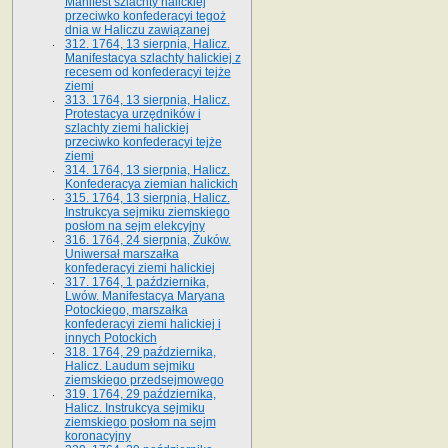
Manifest szlachty halickiej
przeciwko konfederacyi tegoż
dnia w Haliczu zawiązanej
312. 1764, 13 sierpnia, Halicz.
Manifestacya szlachty halickiej z
recesem od konfederacyi tejże
ziemi
313. 1764, 13 sierpnia, Halicz.
Protestacya urzędników i
szlachty ziemi halickiej
przeciwko konfederacyi tejże
ziemi
314. 1764, 13 sierpnia, Halicz.
Konfederacya ziemian halickich
315. 1764, 13 sierpnia, Halicz.
Instrukcya sejmiku ziemskiego
posłom na sejm elekcyjny
316. 1764, 24 sierpnia, Żuków.
Uniwersał marszałka
konfederacyi ziemi halickiej
317. 1764, 1 października,
Lwów. Manifestacya Maryana
Potockiego, marszałka
konfederacyi ziemi halickiej i
innych Potockich
318. 1764, 29 października,
Halicz. Laudum sejmiku
ziemskiego przedsejmowego
319. 1764, 29 października,
Halicz. Instrukcya sejmiku
ziemskiego posłom na sejm
koronacyjny