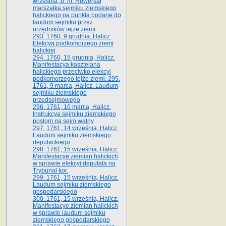
września, b. m. Rewersał
marszałka sejmiku ziemskiego
halickiego na punkta podane do
laudum sejmiku przez
urzędników tejże ziemi
293. 1760, 9 grudnia, Halicz.
Elekcya podkomorzego ziemi
halickiej
294. 1760, 15 grudnia, Halicz.
Manifestacya kasztelana
halickiego przeciwko elekcyi
podkomorzego tejże ziemi. 295.
1761, 9 marca, Halicz. Laudum
sejmiku ziemskiego
przedsejmowego
296. 1761, 10 marca, Halicz.
Instrukcya sejmiku ziemskiego
posłom na sejm walny
297. 1761, 14 września, Halicz.
Laudum sejmiku ziemskiego
deputackiego
298. 1761, 15 września, Halicz.
Manifestacye ziemian halickich
w sprawie elekcyi deputata na
Trybunał kor.
299. 1761, 15 września, Halicz.
Laudum sejmiku ziemskiego
gospodarskiego
300. 1761, 15 września, Halicz.
Manifestacye ziemian halickich
w sprawie laudum sejmiku
ziemskiego gospodarskiego