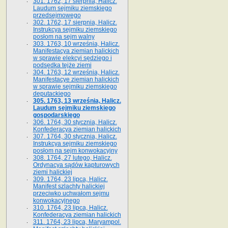
301. 1762, 17 sierpnia, Halicz.
Laudum sejmiku ziemskiego
przedsejmowego
302. 1762, 17 sierpnia, Halicz.
Instrukcya sejmiku ziemskiego
posłom na sejm walny
303. 1763, 10 września, Halicz.
Manifestacya ziemian halickich
w sprawie elekcyi sędziego i
podsędka tejże ziemi
304. 1763, 12 września, Halicz.
Manifestacye ziemian halickich
w sprawie sejmiku ziemskiego
deputackiego
305. 1763, 13 września, Halicz.
Laudum sejmiku ziemskiego
gospodarskiego
306. 1764, 30 stycznia, Halicz.
Konfederacya ziemian halickich
307. 1764, 30 stycznia, Halicz.
Instrukcya sejmiku ziemskiego
posłom na sejm konwokacyjny
308. 1764, 27 lutego, Halicz.
Ordynacya sądów kapturowych
ziemi halickiej
309. 1764, 23 lipca, Halicz.
Manifest szlachty halickiej
przeciwko uchwałom sejmu
konwokacyjnego
310. 1764, 23 lipca, Halicz.
Konfederacya ziemian halickich
311. 1764, 23 lipca, Maryampol.