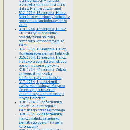
Manifest szlachty halickiej
przeciwko konfederacyi tegoż
dnia w Haliczu zawiązanej
312. 1764, 13 sierpnia, Halicz.
Manifestacya szlachty halickiej z
recesem od konfederacyi tejże
ziemi
313. 1764, 13 sierpnia, Halicz.
Protestacya urzędników i
szlachty ziemi halickiej
przeciwko konfederacyi tejże
ziemi
314. 1764, 13 sierpnia, Halicz.
Konfederacya ziemian halickich
315. 1764, 13 sierpnia, Halicz.
Instrukcya sejmiku ziemskiego
posłom na sejm elekcyjny
316. 1764, 24 sierpnia, Żuków.
Uniwersał marszałka
konfederacyi ziemi halickiej
317. 1764, 1 października,
Lwów. Manifestacya Maryana
Potockiego, marszałka
konfederacyi ziemi halickiej i
innych Potockich
318. 1764, 29 października,
Halicz. Laudum sejmiku
ziemskiego przedsejmowego
319. 1764, 29 października,
Halicz. Instrukcya sejmiku
ziemskiego posłom na sejm
koronacyjny