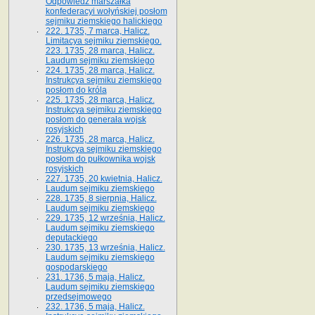
Odpowiedź marszałka
konfederacyi wołyńskiej posłom
sejmiku ziemskiego halickiego
222. 1735, 7 marca, Halicz.
Limitacya sejmiku ziemskiego.
223. 1735, 28 marca, Halicz.
Laudum sejmiku ziemskiego
224. 1735, 28 marca, Halicz.
Instrukcya sejmiku ziemskiego
posłom do króla
225. 1735, 28 marca, Halicz.
Instrukcya sejmiku ziemskiego
posłom do generała wojsk
rosyjskich
226. 1735, 28 marca, Halicz.
Instrukcya sejmiku ziemskiego
posłom do pułkownika wojsk
rosyjskich
227. 1735, 20 kwietnia, Halicz.
Laudum sejmiku ziemskiego
228. 1735, 8 sierpnia, Halicz.
Laudum sejmiku ziemskiego
229. 1735, 12 września, Halicz.
Laudum sejmiku ziemskiego
deputackiego
230. 1735, 13 września, Halicz.
Laudum sejmiku ziemskiego
gospodarskiego
231. 1736, 5 maja, Halicz.
Laudum sejmiku ziemskiego
przedsejmowego
232. 1736, 5 maja, Halicz.