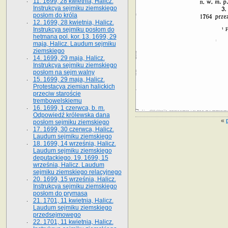
11. 1699, 28 kwietnia, Halicz.
Instrukcya sejmiku ziemskiego
posłom do króla
12. 1699, 28 kwietnia, Halicz.
Instrukcya sejmiku posłom do
hetmana pol. kor. 13. 1699, 29
maja, Halicz. Laudum sejmiku
ziemskiego
14. 1699, 29 maja, Halicz.
Instrukcya sejmiku ziemskiego
posłom na sejm walny
15. 1699, 29 maja, Halicz.
Protestacya ziemian halickich
przeciw staroście
trembowelskiemu
16. 1699, 1 czerwca, b. m.
Odpowiedź królewska dana
«
posłom sejmiku ziemskiego
17. 1699, 30 czerwca, Halicz.
Laudum sejmiku ziemskiego
18. 1699, 14 września, Halicz.
Laudum sejmiku ziemskiego
deputackiego. 19. 1699, 15
września, Halicz. Laudum
sejmiku ziemskiego relacyjnego
20. 1699, 15 września, Halicz.
Instrukcya sejmiku ziemskiego
posłom do prymasa
21. 1701, 11 kwietnia, Halicz.
Laudum sejmiku ziemskiego
przedsejmowego
22. 1701, 11 kwietnia, Halicz.