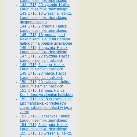
Laudum sejmiku ziemskiego
142. 1715, 29 stycznia, Halicz.
Laudum sejmiku ziemskiego
143. 1715, 10 września, Halicz.
Laudum sejmiku ziemskiego
gospodarskiego
144. 1715, 2 grudnia, Halicz.
Laudum sejmiku ziemskiego
145. 1715, 18 grudnia, pod
Kąkolnikami. Laudum ziemian
halickich na popisie uchwalone
146. 1716, 7 stycznia, Halicz.
Laudum sejmiku ziemskiego
147. 1716, 22 stycznia, Halicz.
Laudum ziemian halickich
148. 1716, 6 lutego, Halicz.
Laudum ziemian halickich
149. 1716, 23 marca, Halicz.
Laudum ziemian halickich
150. 1716, 20 kwietnia, Halicz.
Laudum ziemian halickich
151. 1716, 18 maja, Halicz.
Konfederacya ziemian halickich
152. 1716, po 15 czerwca, b. m.
List marszałka konfederacyi
ziemi halickiej do szlachty tejże
ziemi
153. 1716, 30 czerwca, Halicz.
Laudum sejmiku ziemskiego
154. 1716, 3 sierpnia, Halicz.
Laudum sejmiku ziemskiego
155. 1716, 16 września, Halicz.