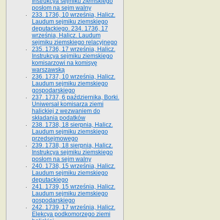
Instrukcya sejmiku ziemskiego
posłom na sejm walny
233. 1736, 10 września, Halicz.
Laudum sejmiku ziemskiego
deputackiego. 234. 1736, 17
września, Halicz. Laudum
sejmiku ziemskiego relacyjnego
235. 1736, 17 września, Halicz.
Instrukcya sejmiku ziemskiego
komisarzowi na komisyę
warszawską
236. 1737, 10 września, Halicz.
Laudum sejmiku ziemskiego
gospodarskiego
237. 1737, 6 października, Borki.
Uniwersał komisarza ziemi
halickiej z wezwaniem do
składania podatków
238. 1738, 18 sierpnia, Halicz.
Laudum sejmiku ziemskiego
przedsejmowego
239. 1738, 18 sierpnia, Halicz.
Instrukcya sejmiku ziemskiego
posłom na sejm walny
240. 1738, 15 września, Halicz.
Laudum sejmiku ziemskiego
deputackiego
241. 1739, 15 września, Halicz.
Laudum sejmiku ziemskiego
gospodarskiego
242. 1739, 17 września, Halicz.
Elekcya podkomorzego ziemi