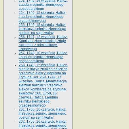
253. 1745, 14 września, Halicz.
Laudum sejmiku ziemskiego
gospodarskiego
254. 1746, 15 sierpnia, Halicz.
Laudum sejmiku ziemskiego
przedsejmowego
255. 1746, 15 sierpnia, Halicz.
Instrukcya sejmiku ziemskiego
posłom na sejm walny
256. 1747, 12 września, Halicz.
Komisarz ziemi halickiej zdaje
rachunek z administracyi
czopowego
257. 1748, 10 września, Halicz.
Laudum sejmiku ziemskiego
gospodarskiego
258. 1749, 15 września, Halicz.
Manifestacya ziemian halickich
przeciwko elekcyi deputata na
Trybunał kor. 259. 1749, 17
września, Halicz. Manifestacya
ziemian halickich przeciwko
elekcyi komisarza na Trybunał
skarbowy. 260. 1750, 16
czerwca, Halicz. Laudum
sejmiku ziemskiego
przedsejmowego
261. 1750, 16 czerwca, Halicz.
Instrukcya sejmiku ziemskiego
posłom na sejm walny
262. 1750, 16 czerwca, Halicz.
Instrukcya sejmiku ziemskiego