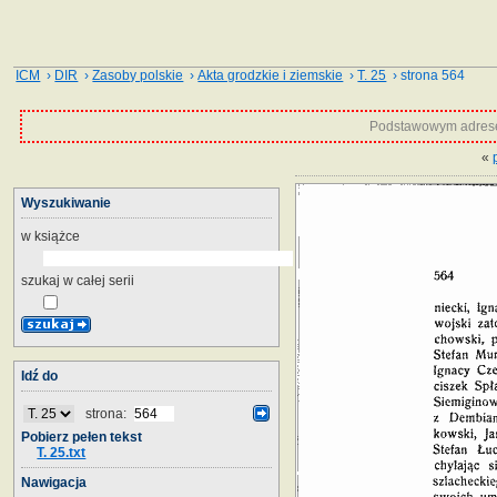
ICM
›
DIR
›
Zasoby polskie
›
Akta grodzkie i ziemskie
›
T. 25
› strona 564
Podstawowym adrese
«
Wyszukiwanie
w książce
szukaj w całej serii
Idź do
strona:
Pobierz pełen tekst
T. 25.txt
Nawigacja