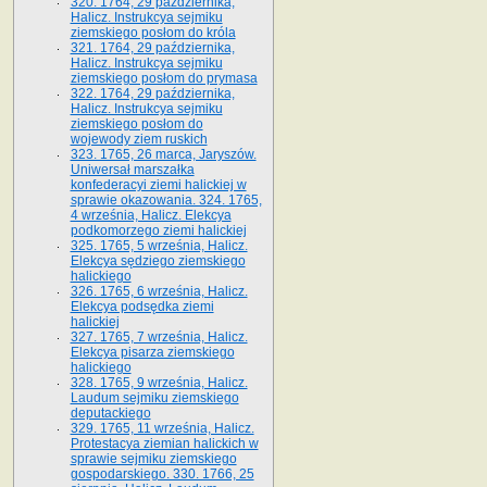
320. 1764, 29 października,
Halicz. Instrukcya sejmiku
ziemskiego posłom do króla
321. 1764, 29 października,
Halicz. Instrukcya sejmiku
ziemskiego posłom do prymasa
322. 1764, 29 października,
Halicz. Instrukcya sejmiku
ziemskiego posłom do
wojewody ziem ruskich
323. 1765, 26 marca, Jaryszów.
Uniwersał marszałka
konfederacyi ziemi halickiej w
sprawie okazowania. 324. 1765,
4 września, Halicz. Elekcya
podkomorzego ziemi halickiej
325. 1765, 5 września, Halicz.
Elekcya sędziego ziemskiego
halickiego
326. 1765, 6 września, Halicz.
Elekcya podsędka ziemi
halickiej
327. 1765, 7 września, Halicz.
Elekcya pisarza ziemskiego
halickiego
328. 1765, 9 września, Halicz.
Laudum sejmiku ziemskiego
deputackiego
329. 1765, 11 września, Halicz.
Protestacya ziemian halickich w
sprawie sejmiku ziemskiego
gospodarskiego. 330. 1766, 25