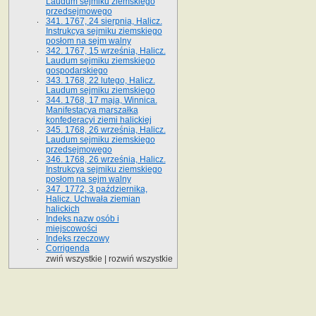
Laudum sejmiku ziemskiego
przedsejmowego
341. 1767, 24 sierpnia, Halicz.
Instrukcya sejmiku ziemskiego
posłom na sejm walny
342. 1767, 15 września, Halicz.
Laudum sejmiku ziemskiego
gospodarskiego
343. 1768, 22 lutego, Halicz.
Laudum sejmiku ziemskiego
344. 1768, 17 maja, Winnica.
Manifestacya marszałka
konfederacyi ziemi halickiej
345. 1768, 26 września, Halicz.
Laudum sejmiku ziemskiego
przedsejmowego
346. 1768, 26 września, Halicz.
Instrukcya sejmiku ziemskiego
posłom na sejm walny
347. 1772, 3 października,
Halicz. Uchwała ziemian
halickich
Indeks nazw osób i
miejscowości
Indeks rzeczowy
Corrigenda
zwiń wszystkie
|
rozwiń wszystkie