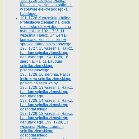
190. 1726, 10 lipca, Halicz.
Manifestacye ziemian halickich
w sprawie elekcyi podsędka
halickiego
191. 1726, 9 września, Halicz.
Protestacye ziemian halickich
przeciwko elekcyi deputata na
trybunał kor. 192. 1726, 11
września, Halicz. Uniwersał
komisarza ziemi halickiej w
sprawie składania czopowego
193. 1727, 15 września, Halicz.
Laudum sejmiku ziemskiego
deputackiego. 194. 1728, 16
sierpnia, Halicz. Laudum
sejmiku ziemskiego
przedsejmowego
195. 1728, 16 sierpnia, Halicz.
Instrukcya sejmiku ziemskiego
posłom na sejm walny
196. 1728, 13 września, Halicz.
Laudum sejmiku ziemskiego
deputackiego
197. 1728, 14 września, Halicz.
Laudum sejmiku ziemskiego
gospodarskiego
198. 1729, 12 września, Halicz.
Laudum sejmiku ziemskiego
deputackiego. 199. 1729, 13
września, Halicz. Laudum
sejmiku ziemskiego
gospodarskiego