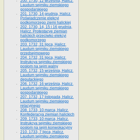
200. 1730, 12 września, Halicz.
Laudum sejmiku ziemskiego
gospodarskiego
201. 1730, 14 grudnia, Halicz.
Poświadczenie elekcyi
podkomorzego ziemi halickiej
202. 1730, 14, 15 i 16 grudnia,
Halicz. Protestacye ziemian
halickich przeciwko elekcyi
podkomorzego
203. 1732, 31 lipca, Halicz.
Laudum sejmiku ziemskiego
przedsejmowego
204. 1732, 31 lipca, Halicz.
Instrukcya sejmiku ziemskiego
posłom na sejm walny
205. 1732, 15 września, Halicz.
Laudum sejmiku ziemskiego
deputackiego
206. 1732, 16 września, Halicz.
Laudum sejmiku ziemskiego
gospodarskiego
207. 1732, 17 listopada, Halicz.
Laudum sejmiku ziemskiego
relacyjnego
208. 1733, 10 marca, Halicz.
Konfederacya ziemian halickich­
209. 1733, 10 marca, Halicz.
Instrukcya sejmiku ziemskiego
posłom na sejm konwokacyjny
210. 1733, 7 lipca, Halicz.
Laudum sejmiku ziemskiego