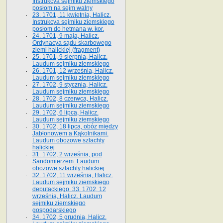
Instrukcya sejmiku ziemskiego
posłom na sejm walny
23. 1701, 11 kwietnia, Halicz.
Instrukcya sejmiku ziemskiego
posłom do hetmana w. kor.
24. 1701, 9 maja, Halicz.
Ordynacya sądu skarbowego
ziemi halickiej (fragment)
25. 1701, 9 sierpnia, Halicz.
Laudum sejmiku ziemskiego
26. 1701, 12 września, Halicz.
Laudum sejmiku ziemskiego
27. 1702, 9 stycznia, Halicz.
Laudum sejmiku ziemskiego
28. 1702, 8 czerwca, Halicz.
Laudum sejmiku ziemskiego
29. 1702, 6 lipca, Halicz.
Laudum sejmiku ziemskiego
30. 1702, 18 lipca, obóz między
Jabłonowem a Kąkolnikami.
Laudum obozowe szlachty
halickiej
31. 1702, 2 września, pod
Sandomierzem. Laudum
obozowe szlachty halickiej
32. 1702, 11 września, Halicz.
Laudum sejmiku ziemskiego
deputackiego. 33. 1702, 12
września, Halicz. Laudum
sejmiku ziemskiego
gospodarskiego
34. 1702, 5 grudnia, Halicz.