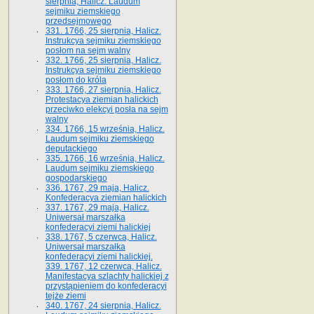
sierpnia, Halicz. Laudum
sejmiku ziemskiego
przedsejmowego
331. 1766, 25 sierpnia, Halicz.
Instrukcya sejmiku ziemskiego
posłom na sejm walny
332. 1766, 25 sierpnia, Halicz.
Instrukcya sejmiku ziemskiego
posłom do króla
333. 1766, 27 sierpnia, Halicz.
Protestacya ziemian halickich
przeciwko elekcyi posła na sejm
walny
334. 1766, 15 września, Halicz.
Laudum sejmiku ziemskiego
deputackiego
335. 1766, 16 września, Halicz.
Laudum sejmiku ziemskiego
gospodarskiego
336. 1767, 29 maja, Halicz.
Konfederacya ziemian halickich
337. 1767, 29 maja, Halicz.
Uniwersał marszałka
konfederacyi ziemi halickiej
338. 1767, 5 czerwca, Halicz.
Uniwersał marszałka
konfederacyi ziemi halickiej.
339. 1767, 12 czerwca, Halicz.
Manifestacya szlachty halickiej z
przystąpieniem do konfederacyi
tejże ziemi
340. 1767, 24 sierpnia, Halicz.