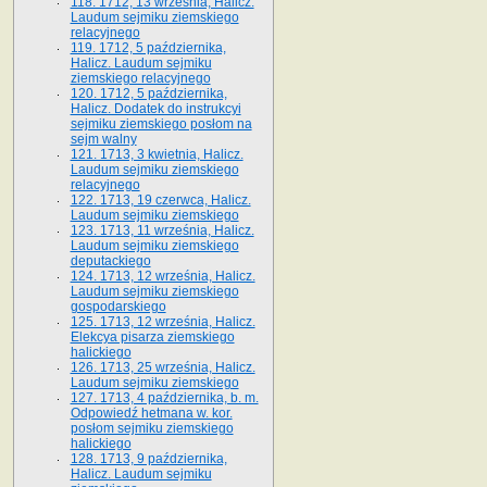
118. 1712, 13 września, Halicz.
Laudum sejmiku ziemskiego
relacyjnego
119. 1712, 5 października,
Halicz. Laudum sejmiku
ziemskiego relacyjnego
120. 1712, 5 października,
Halicz. Dodatek do instrukcyi
sejmiku ziemskiego posłom na
sejm walny
121. 1713, 3 kwietnia, Halicz.
Laudum sejmiku ziemskiego
relacyjnego
122. 1713, 19 czerwca, Halicz.
Laudum sejmiku ziemskiego
123. 1713, 11 września, Halicz.
Laudum sejmiku ziemskiego
deputackiego
124. 1713, 12 września, Halicz.
Laudum sejmiku ziemskiego
gospodarskiego
125. 1713, 12 września, Halicz.
Elekcya pisarza ziemskiego
halickiego
126. 1713, 25 września, Halicz.
Laudum sejmiku ziemskiego
127. 1713, 4 października, b. m.
Odpowiedź hetmana w. kor.
posłom sejmiku ziemskiego
halickiego
128. 1713, 9 października,
Halicz. Laudum sejmiku