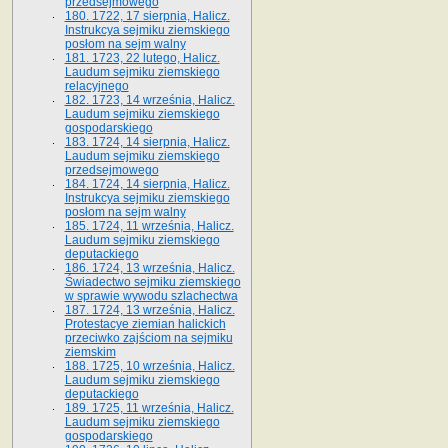
przedsejmowego
180. 1722, 17 sierpnia, Halicz.
Instrukcya sejmiku ziemskiego
posłom na sejm walny
181. 1723, 22 lutego, Halicz.
Laudum sejmiku ziemskiego
relacyjnego
182. 1723, 14 września, Halicz.
Laudum sejmiku ziemskiego
gospodarskiego
183. 1724, 14 sierpnia, Halicz.
Laudum sejmiku ziemskiego
przedsejmowego
184. 1724, 14 sierpnia, Halicz.
Instrukcya sejmiku ziemskiego
posłom na sejm walny
185. 1724, 11 września, Halicz.
Laudum sejmiku ziemskiego
deputackiego
186. 1724, 13 września, Halicz.
Świadectwo sejmiku ziemskiego
w sprawie wywodu szlachectwa
187. 1724, 13 września, Halicz.
Protestacye ziemian halickich
przeciwko zajściom na sejmiku
ziemskim
188. 1725, 10 września, Halicz.
Laudum sejmiku ziemskiego
deputackiego
189. 1725, 11 września, Halicz.
Laudum sejmiku ziemskiego
gospodarskiego