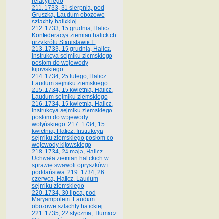
relacyjnego
211. 1733, 31 sierpnia, pod
Gruszką. Laudum obozowe
szlachty halickiej
212. 1733, 15 grudnia, Halicz.
Konfederacya ziemian halickich
przy królu Stanisławie I .
213. 1733, 15 grudnia, Halicz.
Instrukcya sejmiku ziemskiego
posłom do wojewody
kijowskiego
214. 1734, 25 lutego, Halicz.
Laudum sejmiku ziemskiego.
215. 1734, 15 kwietnia, Halicz.
Laudum sejmiku ziemskiego
216. 1734, 15 kwietnia, Halicz.
Instrukcya sejmiku ziemskiego
posłom do wojewody
wołyńskiego. 217. 1734, 15
kwietnia, Halicz. Instrukcya
sejmiku ziemskiego posłom do
wojewody kijowskiego
218. 1734, 24 maja, Halicz.
Uchwała ziemian halickich w
sprawie swawoli opryszków i
poddaństwa. 219. 1734, 26
czerwca, Halicz. Laudum
sejmiku ziemskiego
220. 1734, 30 lipca, pod
Maryampolem. Laudum
obozowe szlachty halickiej
221. 1735, 22 stycznia, Tłumacz.