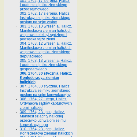
301. 1762, 17 sierpnia, Halicz.
Laudum sejmiku ziemskiego
przedsejmowego
302. 1762, 17 sierpnia, Halicz.
Instrukcya sejmiku ziemskiego
posłom na sejm walny
303. 1763, 10 września, Halicz.
Manifestacya ziemian halickich
w sprawie elekcyi sędziego i
podsędka tejże ziemi
304. 1763, 12 września, Halicz.
Manifestacye ziemian halickich
w sprawie sejmiku ziemskiego
deputackiego
305. 1763, 13 września, Halicz.
Laudum sejmiku ziemskiego
gospodarskiego
306. 1764, 30 stycznia, Halicz.
Konfederacya ziemian
halickich
307. 1764, 30 stycznia, Halicz.
Instrukcya sejmiku ziemskiego
posłom na sejm konwokacyjny
308. 1764, 27 lutego, Halicz.
Ordynacya sądów kapturowych
ziemi halickiej
309. 1764, 23 lipca, Halicz.
Manifest szlachty halickiej
przeciwko uchwałom sejmu
konwokacyjnego
310. 1764, 23 lipca, Halicz.
Konfederacya ziemian halickich