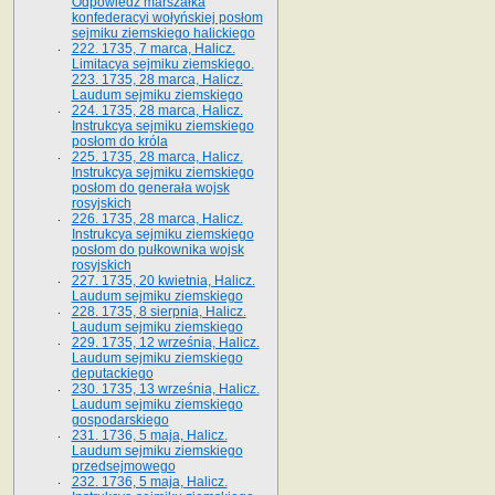
Odpowiedź marszałka
konfederacyi wołyńskiej posłom
sejmiku ziemskiego halickiego
222. 1735, 7 marca, Halicz.
Limitacya sejmiku ziemskiego.
223. 1735, 28 marca, Halicz.
Laudum sejmiku ziemskiego
224. 1735, 28 marca, Halicz.
Instrukcya sejmiku ziemskiego
posłom do króla
225. 1735, 28 marca, Halicz.
Instrukcya sejmiku ziemskiego
posłom do generała wojsk
rosyjskich
226. 1735, 28 marca, Halicz.
Instrukcya sejmiku ziemskiego
posłom do pułkownika wojsk
rosyjskich
227. 1735, 20 kwietnia, Halicz.
Laudum sejmiku ziemskiego
228. 1735, 8 sierpnia, Halicz.
Laudum sejmiku ziemskiego
229. 1735, 12 września, Halicz.
Laudum sejmiku ziemskiego
deputackiego
230. 1735, 13 września, Halicz.
Laudum sejmiku ziemskiego
gospodarskiego
231. 1736, 5 maja, Halicz.
Laudum sejmiku ziemskiego
przedsejmowego
232. 1736, 5 maja, Halicz.