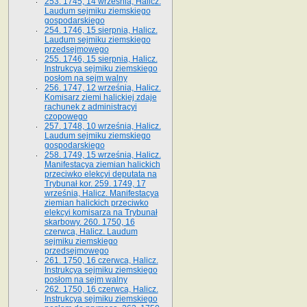
253. 1745, 14 września, Halicz.
Laudum sejmiku ziemskiego
gospodarskiego
254. 1746, 15 sierpnia, Halicz.
Laudum sejmiku ziemskiego
przedsejmowego
255. 1746, 15 sierpnia, Halicz.
Instrukcya sejmiku ziemskiego
posłom na sejm walny
256. 1747, 12 września, Halicz.
Komisarz ziemi halickiej zdaje
rachunek z administracyi
czopowego
257. 1748, 10 września, Halicz.
Laudum sejmiku ziemskiego
gospodarskiego
258. 1749, 15 września, Halicz.
Manifestacya ziemian halickich
przeciwko elekcyi deputata na
Trybunał kor. 259. 1749, 17
września, Halicz. Manifestacya
ziemian halickich przeciwko
elekcyi komisarza na Trybunał
skarbowy. 260. 1750, 16
czerwca, Halicz. Laudum
sejmiku ziemskiego
przedsejmowego
261. 1750, 16 czerwca, Halicz.
Instrukcya sejmiku ziemskiego
posłom na sejm walny
262. 1750, 16 czerwca, Halicz.
Instrukcya sejmiku ziemskiego