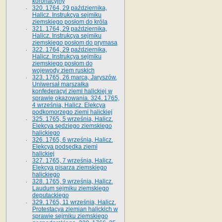
koronacyjny
320. 1764, 29 października,
Halicz. Instrukcya sejmiku
ziemskiego posłom do króla
321. 1764, 29 października,
Halicz. Instrukcya sejmiku
ziemskiego posłom do prymasa
322. 1764, 29 października,
Halicz. Instrukcya sejmiku
ziemskiego posłom do
wojewody ziem ruskich
323. 1765, 26 marca, Jaryszów.
Uniwersał marszałka
konfederacyi ziemi halickiej w
sprawie okazowania. 324. 1765,
4 września, Halicz. Elekcya
podkomorzego ziemi halickiej
325. 1765, 5 września, Halicz.
Elekcya sędziego ziemskiego
halickiego
326. 1765, 6 września, Halicz.
Elekcya podsędka ziemi
halickiej
327. 1765, 7 września, Halicz.
Elekcya pisarza ziemskiego
halickiego
328. 1765, 9 września, Halicz.
Laudum sejmiku ziemskiego
deputackiego
329. 1765, 11 września, Halicz.
Protestacya ziemian halickich w
sprawie sejmiku ziemskiego