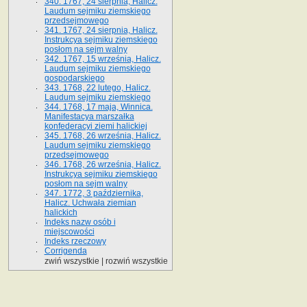
340. 1767, 24 sierpnia, Halicz.
Laudum sejmiku ziemskiego
przedsejmowego
341. 1767, 24 sierpnia, Halicz.
Instrukcya sejmiku ziemskiego
posłom na sejm walny
342. 1767, 15 września, Halicz.
Laudum sejmiku ziemskiego
gospodarskiego
343. 1768, 22 lutego, Halicz.
Laudum sejmiku ziemskiego
344. 1768, 17 maja, Winnica.
Manifestacya marszałka
konfederacyi ziemi halickiej
345. 1768, 26 września, Halicz.
Laudum sejmiku ziemskiego
przedsejmowego
346. 1768, 26 września, Halicz.
Instrukcya sejmiku ziemskiego
posłom na sejm walny
347. 1772, 3 października,
Halicz. Uchwała ziemian
halickich
Indeks nazw osób i
miejscowości
Indeks rzeczowy
Corrigenda
zwiń wszystkie
|
rozwiń wszystkie