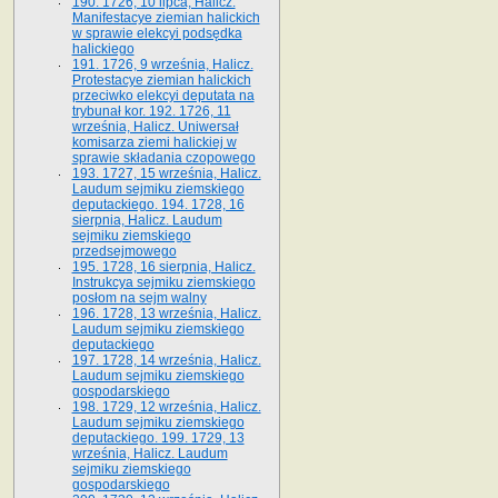
190. 1726, 10 lipca, Halicz.
Manifestacye ziemian halickich
w sprawie elekcyi podsędka
halickiego
191. 1726, 9 września, Halicz.
Protestacye ziemian halickich
przeciwko elekcyi deputata na
trybunał kor. 192. 1726, 11
września, Halicz. Uniwersał
komisarza ziemi halickiej w
sprawie składania czopowego
193. 1727, 15 września, Halicz.
Laudum sejmiku ziemskiego
deputackiego. 194. 1728, 16
sierpnia, Halicz. Laudum
sejmiku ziemskiego
przedsejmowego
195. 1728, 16 sierpnia, Halicz.
Instrukcya sejmiku ziemskiego
posłom na sejm walny
196. 1728, 13 września, Halicz.
Laudum sejmiku ziemskiego
deputackiego
197. 1728, 14 września, Halicz.
Laudum sejmiku ziemskiego
gospodarskiego
198. 1729, 12 września, Halicz.
Laudum sejmiku ziemskiego
deputackiego. 199. 1729, 13
września, Halicz. Laudum
sejmiku ziemskiego
gospodarskiego