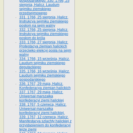
gospodarskiego. 330. 1766, 25
sierpnia, Halicz. Laudum
sejmiku ziemskiego
przedsejmowego
331. 1766, 25 sierpnia, Halicz.
Instrukcya sejmiku ziemskiego
posłom na sejm walny
332. 1766, 25 sierpnia, Halicz.
Instrukcya sejmiku ziemskiego
posłom do króla
333. 1766, 27 sierpnia, Halicz.
Protestacya ziemian halickich
przeciwko elekcyi posła na sejm
walny
334. 1766, 15 września, Halicz.
Laudum sejmiku ziemskiego
deputackiego
335. 1766, 16 września, Halicz.
Laudum sejmiku ziemskiego
gospodarskiego
336. 1767, 29 maja, Halicz.
Konfederacya ziemian halickich
337. 1767, 29 maja, Halicz.
Uniwersał marszałka
konfederacyi ziemi halickiej
338. 1767, 5 czerwca, Halicz.
Uniwersał marszałka
konfederacyi ziemi halickiej.
339. 1767, 12 czerwca, Halicz.
Manifestacya szlachty halickiej z
przystąpieniem do konfederacyi
tejże ziemi