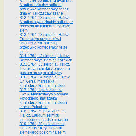
311. 1764, 23 lipca, Maryampol.
Manifest szlachty halickiej
przeciwko konfederacyi tegoż
dnia w Haliczu zawiązanej
312. 1764, 13 sierpnia, Halicz.
Manifestacya szlachty halickiej z
recesem od konfederacyi tejże
ziemi
313. 1764, 13 sierpnia, Halicz.
Protestacya urzędników i
szlachty ziemi halickiej
przeciwko konfederacyi tejże
ziemi
314. 1764, 13 sierpnia, Halicz.
Konfederacya ziemian halickich
315. 1764, 13 sierpnia, Halicz.
Instrukcya sejmiku ziemskiego
posłom na sejm elekcyjny
316. 1764, 24 sierpnia, Żuków.
Uniwersał marszałka
konfederacyi ziemi halickiej
317. 1764, 1 października,
Lwów. Manifestacya Maryana
Potockiego, marszałka
konfederacyi ziemi halickiej i
innych Potockich
318. 1764, 29 października,
Halicz. Laudum sejmiku
ziemskiego przedsejmowego
319. 1764, 29 października,
Halicz. Instrukcya sejmiku
ziemskiego posłom na sejm