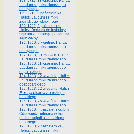
118. 1712, 13 września, Halicz.
Laudum sejmiku ziemskiego
relacyjnego
119. 1712, 5 października,
Halicz. Laudum sejmiku
ziemskiego relacyjnego
120. 1712, 5 października,
Halicz. Dodatek do instrukcyi
sejmiku ziemskiego posłom na
sejm walny
121. 1713, 3 kwietnia, Halicz.
Laudum sejmiku ziemskiego
relacyjnego
122. 1713, 19 czerwca, Halicz.
Laudum sejmiku ziemskiego
123. 1713, 11 września, Halicz.
Laudum sejmiku ziemskiego
deputackiego
124. 1713, 12 września, Halicz.
Laudum sejmiku ziemskiego
gospodarskiego
125. 1713, 12 września, Halicz.
Elekcya pisarza ziemskiego
halickiego
126. 1713, 25 września, Halicz.
Laudum sejmiku ziemskiego
127. 1713, 4 października, b. m.
Odpowiedź hetmana w. kor.
posłom sejmiku ziemskiego
halickiego
128. 1713, 9 października,
Halicz. Laudum sejmiku