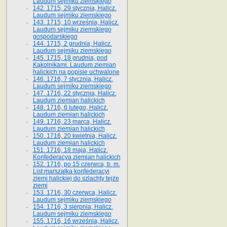
Laudum sejmiku ziemskiego
142. 1715, 29 stycznia, Halicz.
Laudum sejmiku ziemskiego
143. 1715, 10 września, Halicz.
Laudum sejmiku ziemskiego
gospodarskiego
144. 1715, 2 grudnia, Halicz.
Laudum sejmiku ziemskiego
145. 1715, 18 grudnia, pod
Kąkolnikami. Laudum ziemian
halickich na popisie uchwalone
146. 1716, 7 stycznia, Halicz.
Laudum sejmiku ziemskiego
147. 1716, 22 stycznia, Halicz.
Laudum ziemian halickich
148. 1716, 6 lutego, Halicz.
Laudum ziemian halickich
149. 1716, 23 marca, Halicz.
Laudum ziemian halickich
150. 1716, 20 kwietnia, Halicz.
Laudum ziemian halickich
151. 1716, 18 maja, Halicz.
Konfederacya ziemian halickich
152. 1716, po 15 czerwca, b. m.
List marszałka konfederacyi
ziemi halickiej do szlachty tejże
ziemi
153. 1716, 30 czerwca, Halicz.
Laudum sejmiku ziemskiego
154. 1716, 3 sierpnia, Halicz.
Laudum sejmiku ziemskiego
155. 1716, 16 września, Halicz.