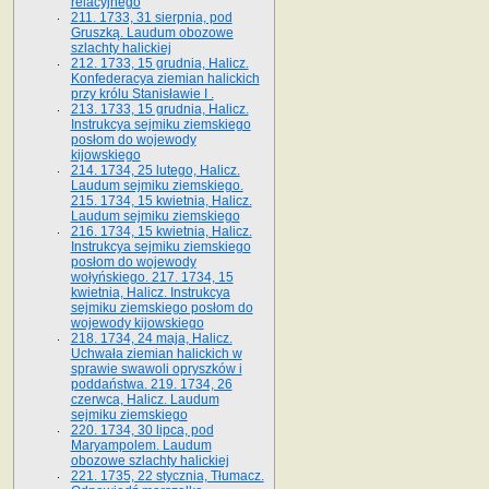
relacyjnego
211. 1733, 31 sierpnia, pod
Gruszką. Laudum obozowe
szlachty halickiej
212. 1733, 15 grudnia, Halicz.
Konfederacya ziemian halickich
przy królu Stanisławie I .
213. 1733, 15 grudnia, Halicz.
Instrukcya sejmiku ziemskiego
posłom do wojewody
kijowskiego
214. 1734, 25 lutego, Halicz.
Laudum sejmiku ziemskiego.
215. 1734, 15 kwietnia, Halicz.
Laudum sejmiku ziemskiego
216. 1734, 15 kwietnia, Halicz.
Instrukcya sejmiku ziemskiego
posłom do wojewody
wołyńskiego. 217. 1734, 15
kwietnia, Halicz. Instrukcya
sejmiku ziemskiego posłom do
wojewody kijowskiego
218. 1734, 24 maja, Halicz.
Uchwała ziemian halickich w
sprawie swawoli opryszków i
poddaństwa. 219. 1734, 26
czerwca, Halicz. Laudum
sejmiku ziemskiego
220. 1734, 30 lipca, pod
Maryampolem. Laudum
obozowe szlachty halickiej
221. 1735, 22 stycznia, Tłumacz.