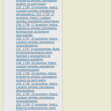
Instrukcya sejmiku ziemskiego
posłom na sejm walny
233. 1736, 10 września, Halicz.
Laudum sejmiku ziemskiego
deputackiego. 234. 1736, 17
września, Halicz. Laudum
sejmiku ziemskiego relacyjnego
235. 1736, 17 września, Halicz.
Instrukcya sejmiku ziemskiego
komisarzowi na komisyę
warszawską
236. 1737, 10 września, Halicz.
Laudum sejmiku ziemskiego
gospodarskiego
237. 1737, 6 października, Borki.
Uniwersał komisarza ziemi
halickiej z wezwaniem do
składania podatków
238. 1738, 18 sierpnia, Halicz.
Laudum sejmiku ziemskiego
przedsejmowego
239. 1738, 18 sierpnia, Halicz.
Instrukcya sejmiku ziemskiego
posłom na sejm walny
240. 1738, 15 września, Halicz.
Laudum sejmiku ziemskiego
deputackiego
241. 1739, 15 września, Halicz.
Laudum sejmiku ziemskiego
gospodarskiego
242. 1739, 17 września, Halicz.
Elekcya podkomorzego ziemi