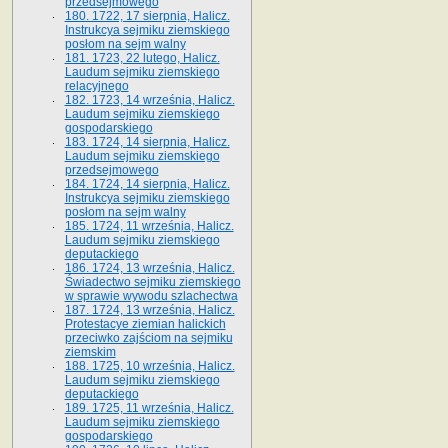
przedsejmowego
180. 1722, 17 sierpnia, Halicz.
Instrukcya sejmiku ziemskiego
posłom na sejm walny
181. 1723, 22 lutego, Halicz.
Laudum sejmiku ziemskiego
relacyjnego
182. 1723, 14 września, Halicz.
Laudum sejmiku ziemskiego
gospodarskiego
183. 1724, 14 sierpnia, Halicz.
Laudum sejmiku ziemskiego
przedsejmowego
184. 1724, 14 sierpnia, Halicz.
Instrukcya sejmiku ziemskiego
posłom na sejm walny
185. 1724, 11 września, Halicz.
Laudum sejmiku ziemskiego
deputackiego
186. 1724, 13 września, Halicz.
Świadectwo sejmiku ziemskiego
w sprawie wywodu szlachectwa
187. 1724, 13 września, Halicz.
Protestacye ziemian halickich
przeciwko zajściom na sejmiku
ziemskim
188. 1725, 10 września, Halicz.
Laudum sejmiku ziemskiego
deputackiego
189. 1725, 11 września, Halicz.
Laudum sejmiku ziemskiego
gospodarskiego