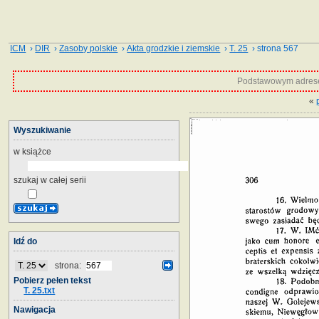
ICM
›
DIR
›
Zasoby polskie
›
Akta grodzkie i ziemskie
›
T. 25
› strona 567
Podstawowym adrese
«
Wyszukiwanie
w książce
szukaj w całej serii
Idź do
strona:
Pobierz pełen tekst
T. 25.txt
Nawigacja