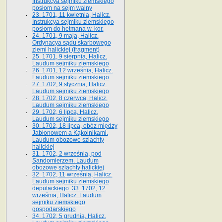
Instrukcya sejmiku ziemskiego
posłom na sejm walny
23. 1701, 11 kwietnia, Halicz.
Instrukcya sejmiku ziemskiego
posłom do hetmana w. kor.
24. 1701, 9 maja, Halicz.
Ordynacya sądu skarbowego
ziemi halickiej (fragment)
25. 1701, 9 sierpnia, Halicz.
Laudum sejmiku ziemskiego
26. 1701, 12 września, Halicz.
Laudum sejmiku ziemskiego
27. 1702, 9 stycznia, Halicz.
Laudum sejmiku ziemskiego
28. 1702, 8 czerwca, Halicz.
Laudum sejmiku ziemskiego
29. 1702, 6 lipca, Halicz.
Laudum sejmiku ziemskiego
30. 1702, 18 lipca, obóz między
Jabłonowem a Kąkolnikami.
Laudum obozowe szlachty
halickiej
31. 1702, 2 września, pod
Sandomierzem. Laudum
obozowe szlachty halickiej
32. 1702, 11 września, Halicz.
Laudum sejmiku ziemskiego
deputackiego. 33. 1702, 12
września, Halicz. Laudum
sejmiku ziemskiego
gospodarskiego
34. 1702, 5 grudnia, Halicz.