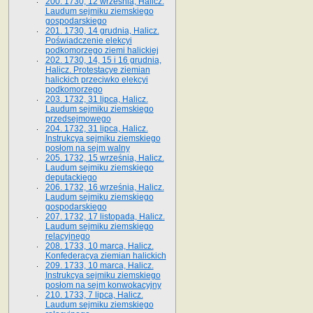
200. 1730, 12 września, Halicz.
Laudum sejmiku ziemskiego
gospodarskiego
201. 1730, 14 grudnia, Halicz.
Poświadczenie elekcyi
podkomorzego ziemi halickiej
202. 1730, 14, 15 i 16 grudnia,
Halicz. Protestacye ziemian
halickich przeciwko elekcyi
podkomorzego
203. 1732, 31 lipca, Halicz.
Laudum sejmiku ziemskiego
przedsejmowego
204. 1732, 31 lipca, Halicz.
Instrukcya sejmiku ziemskiego
posłom na sejm walny
205. 1732, 15 września, Halicz.
Laudum sejmiku ziemskiego
deputackiego
206. 1732, 16 września, Halicz.
Laudum sejmiku ziemskiego
gospodarskiego
207. 1732, 17 listopada, Halicz.
Laudum sejmiku ziemskiego
relacyjnego
208. 1733, 10 marca, Halicz.
Konfederacya ziemian halickich­
209. 1733, 10 marca, Halicz.
Instrukcya sejmiku ziemskiego
posłom na sejm konwokacyjny
210. 1733, 7 lipca, Halicz.
Laudum sejmiku ziemskiego