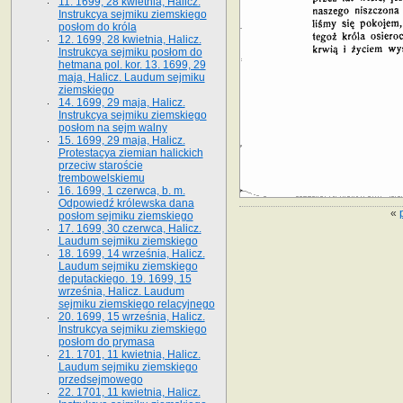
11. 1699, 28 kwietnia, Halicz.
Instrukcya sejmiku ziemskiego
posłom do króla
12. 1699, 28 kwietnia, Halicz.
Instrukcya sejmiku posłom do
hetmana pol. kor. 13. 1699, 29
maja, Halicz. Laudum sejmiku
ziemskiego
14. 1699, 29 maja, Halicz.
Instrukcya sejmiku ziemskiego
posłom na sejm walny
15. 1699, 29 maja, Halicz.
Protestacya ziemian halickich
przeciw staroście
trembowelskiemu
16. 1699, 1 czerwca, b. m.
Odpowiedź królewska dana
«
posłom sejmiku ziemskiego
17. 1699, 30 czerwca, Halicz.
Laudum sejmiku ziemskiego
18. 1699, 14 września, Halicz.
Laudum sejmiku ziemskiego
deputackiego. 19. 1699, 15
września, Halicz. Laudum
sejmiku ziemskiego relacyjnego
20. 1699, 15 września, Halicz.
Instrukcya sejmiku ziemskiego
posłom do prymasa
21. 1701, 11 kwietnia, Halicz.
Laudum sejmiku ziemskiego
przedsejmowego
22. 1701, 11 kwietnia, Halicz.