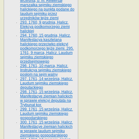
września, b. m. Rewersał
marszałka sejmiku ziemskiego
halickiego na punkta podane do
laudum sejmiku przez
urzędników tejże ziemi
293. 1760, 9 grudnia, Halicz.
Elekcya podkomorzego ziemi
halickiej
294. 1760, 15 grudnia, Halicz.
Manifestacya kasztelana
halickiego przeciwko elekcyi
podkomorzego tejże ziemi. 295.
1761, 9 marca, Halicz. Laudum
sejmiku ziemskiego
przedsejmowego
296. 1761, 10 marca, Halicz.
Instrukcya sejmiku ziemskiego
posłom na sejm walny
297. 1761, 14 września, Halicz.
Laudum sejmiku ziemskiego
deputackiego
298. 1761, 15 września, Halicz.
Manifestacye ziemian halickich
w sprawie elekcyi deputata na
Trybunał kor.
299. 1761, 15 września, Halicz.
Laudum sejmiku ziemskiego
gospodarskiego
300. 1761, 15 września, Halicz.
Manifestacye ziemian halickich
w sprawie laudum sejmiku
ziemskiego gospodarskiego