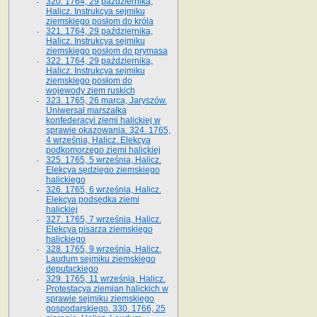
320. 1764, 29 października,
Halicz. Instrukcya sejmiku
ziemskiego posłom do króla
321. 1764, 29 października,
Halicz. Instrukcya sejmiku
ziemskiego posłom do prymasa
322. 1764, 29 października,
Halicz. Instrukcya sejmiku
ziemskiego posłom do
wojewody ziem ruskich
323. 1765, 26 marca, Jaryszów.
Uniwersał marszałka
konfederacyi ziemi halickiej w
sprawie okazowania. 324. 1765,
4 września, Halicz. Elekcya
podkomorzego ziemi halickiej
325. 1765, 5 września, Halicz.
Elekcya sędziego ziemskiego
halickiego
326. 1765, 6 września, Halicz.
Elekcya podsędka ziemi
halickiej
327. 1765, 7 września, Halicz.
Elekcya pisarza ziemskiego
halickiego
328. 1765, 9 września, Halicz.
Laudum sejmiku ziemskiego
deputackiego
329. 1765, 11 września, Halicz.
Protestacya ziemian halickich w
sprawie sejmiku ziemskiego
gospodarskiego. 330. 1766, 25