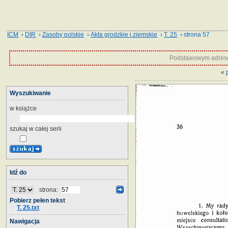
ICM
›
DIR
›
Zasoby polskie
›
Akta grodzkie i ziemskie
›
T. 25
› strona 57
Podstawowym adrese
«
Wyszukiwanie
w książce
szukaj w całej serii
Idź do
strona:
Pobierz pełen tekst
T. 25.txt
Nawigacja