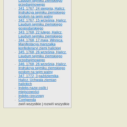
Laudum sejmiku ziemskiego
przedsejmowego
341. 1767, 24 sierpnia, Halicz.
Instrukcya sejmiku ziemskiego
posłom na sejm walny
342. 1767, 15 września, Halicz.
Laudum sejmiku ziemskiego
gospodarskiego
343. 1768, 22 lutego, Halicz.
Laudum sejmiku ziemskiego
344. 1768, 17 maja, Winnica.
Manifestacya marszałka
konfederacyi ziemi halickiej
345. 1768, 26 września, Halicz.
Laudum sejmiku ziemskiego
przedsejmowego
346. 1768, 26 września, Halicz.
Instrukcya sejmiku ziemskiego
posłom na sejm walny
347. 1772, 3 października,
Halicz. Uchwała ziemian
halickich
Indeks nazw osób i
miejscowości
Indeks rzeczowy
Corrigenda
zwiń wszystkie
|
rozwiń wszystkie