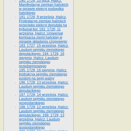
190. 1726, 10 lipca, Halicz.
Manifestacye ziemian halickich
w sprawie elekcyi podsędka
halickiego
191. 1726, 9 września, Halicz.
Protestacye ziemian halickich
przeciwko elekcyi deputata na
trybunał kor. 192. 1726, 11
września, Halicz. Uniwersał
komisarza ziemi halickiej w
sprawie składania czopowego
193. 1727, 15 września, Halicz.
Laudum sejmiku ziemskiego
deputackiego. 194. 1728, 16
sierpnia, Halicz. Laudum
sejmiku ziemskiego
przedsejmowego
195. 1728, 16 sierpnia, Halicz.
Instrukcya sejmiku ziemskiego
posłom na sejm walny
196. 1728, 13 września, Halicz.
Laudum sejmiku ziemskiego
deputackiego
197. 1728, 14 września, Halicz.
Laudum sejmiku ziemskiego
gospodarskiego
198. 1729, 12 września, Halicz.
Laudum sejmiku ziemskiego
deputackiego. 199. 1729, 13
września, Halicz. Laudum
sejmiku ziemskiego
gospodarskiego