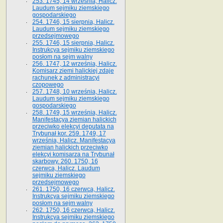
253. 1745, 14 września, Halicz.
Laudum sejmiku ziemskiego
gospodarskiego
254. 1746, 15 sierpnia, Halicz.
Laudum sejmiku ziemskiego
przedsejmowego
255. 1746, 15 sierpnia, Halicz.
Instrukcya sejmiku ziemskiego
posłom na sejm walny
256. 1747, 12 września, Halicz.
Komisarz ziemi halickiej zdaje
rachunek z administracyi
czopowego
257. 1748, 10 września, Halicz.
Laudum sejmiku ziemskiego
gospodarskiego
258. 1749, 15 września, Halicz.
Manifestacya ziemian halickich
przeciwko elekcyi deputata na
Trybunał kor. 259. 1749, 17
września, Halicz. Manifestacya
ziemian halickich przeciwko
elekcyi komisarza na Trybunał
skarbowy. 260. 1750, 16
czerwca, Halicz. Laudum
sejmiku ziemskiego
przedsejmowego
261. 1750, 16 czerwca, Halicz.
Instrukcya sejmiku ziemskiego
posłom na sejm walny
262. 1750, 16 czerwca, Halicz.
Instrukcya sejmiku ziemskiego