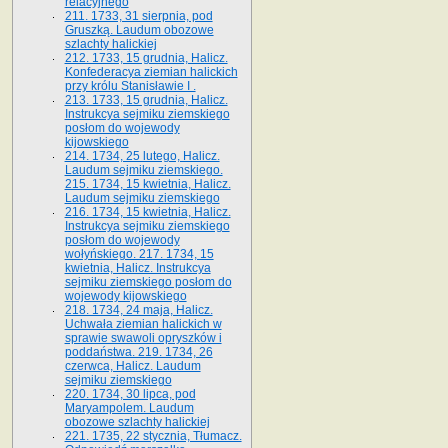
relacyjnego
211. 1733, 31 sierpnia, pod
Gruszką. Laudum obozowe
szlachty halickiej
212. 1733, 15 grudnia, Halicz.
Konfederacya ziemian halickich
przy królu Stanisławie I .
213. 1733, 15 grudnia, Halicz.
Instrukcya sejmiku ziemskiego
posłom do wojewody
kijowskiego
214. 1734, 25 lutego, Halicz.
Laudum sejmiku ziemskiego.
215. 1734, 15 kwietnia, Halicz.
Laudum sejmiku ziemskiego
216. 1734, 15 kwietnia, Halicz.
Instrukcya sejmiku ziemskiego
posłom do wojewody
wołyńskiego. 217. 1734, 15
kwietnia, Halicz. Instrukcya
sejmiku ziemskiego posłom do
wojewody kijowskiego
218. 1734, 24 maja, Halicz.
Uchwała ziemian halickich w
sprawie swawoli opryszków i
poddaństwa. 219. 1734, 26
czerwca, Halicz. Laudum
sejmiku ziemskiego
220. 1734, 30 lipca, pod
Maryampolem. Laudum
obozowe szlachty halickiej
221. 1735, 22 stycznia, Tłumacz.