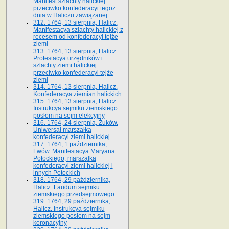
Manifest szlachty halickiej
przeciwko konfederacyi tegoż
dnia w Haliczu zawiązanej
312. 1764, 13 sierpnia, Halicz.
Manifestacya szlachty halickiej z
recesem od konfederacyi tejże
ziemi
313. 1764, 13 sierpnia, Halicz.
Protestacya urzędników i
szlachty ziemi halickiej
przeciwko konfederacyi tejże
ziemi
314. 1764, 13 sierpnia, Halicz.
Konfederacya ziemian halickich
315. 1764, 13 sierpnia, Halicz.
Instrukcya sejmiku ziemskiego
posłom na sejm elekcyjny
316. 1764, 24 sierpnia, Żuków.
Uniwersał marszałka
konfederacyi ziemi halickiej
317. 1764, 1 października,
Lwów. Manifestacya Maryana
Potockiego, marszałka
konfederacyi ziemi halickiej i
innych Potockich
318. 1764, 29 października,
Halicz. Laudum sejmiku
ziemskiego przedsejmowego
319. 1764, 29 października,
Halicz. Instrukcya sejmiku
ziemskiego posłom na sejm
koronacyjny