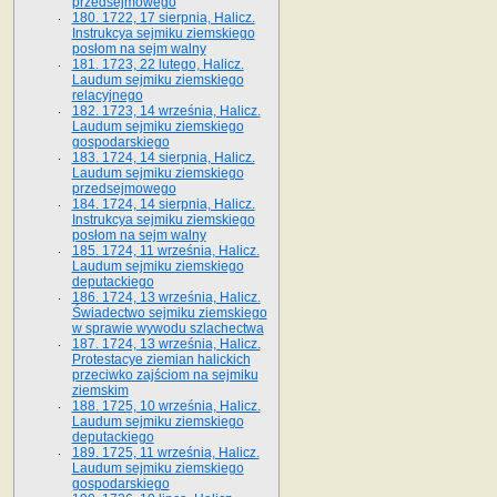
przedsejmowego
180. 1722, 17 sierpnia, Halicz.
Instrukcya sejmiku ziemskiego
posłom na sejm walny
181. 1723, 22 lutego, Halicz.
Laudum sejmiku ziemskiego
relacyjnego
182. 1723, 14 września, Halicz.
Laudum sejmiku ziemskiego
gospodarskiego
183. 1724, 14 sierpnia, Halicz.
Laudum sejmiku ziemskiego
przedsejmowego
184. 1724, 14 sierpnia, Halicz.
Instrukcya sejmiku ziemskiego
posłom na sejm walny
185. 1724, 11 września, Halicz.
Laudum sejmiku ziemskiego
deputackiego
186. 1724, 13 września, Halicz.
Świadectwo sejmiku ziemskiego
w sprawie wywodu szlachectwa
187. 1724, 13 września, Halicz.
Protestacye ziemian halickich
przeciwko zajściom na sejmiku
ziemskim
188. 1725, 10 września, Halicz.
Laudum sejmiku ziemskiego
deputackiego
189. 1725, 11 września, Halicz.
Laudum sejmiku ziemskiego
gospodarskiego