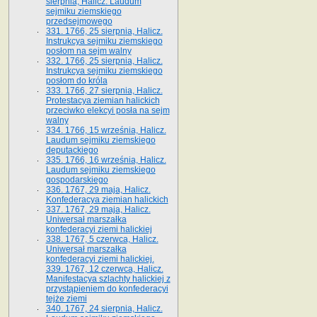
sierpnia, Halicz. Laudum
sejmiku ziemskiego
przedsejmowego
331. 1766, 25 sierpnia, Halicz.
Instrukcya sejmiku ziemskiego
posłom na sejm walny
332. 1766, 25 sierpnia, Halicz.
Instrukcya sejmiku ziemskiego
posłom do króla
333. 1766, 27 sierpnia, Halicz.
Protestacya ziemian halickich
przeciwko elekcyi posła na sejm
walny
334. 1766, 15 września, Halicz.
Laudum sejmiku ziemskiego
deputackiego
335. 1766, 16 września, Halicz.
Laudum sejmiku ziemskiego
gospodarskiego
336. 1767, 29 maja, Halicz.
Konfederacya ziemian halickich
337. 1767, 29 maja, Halicz.
Uniwersał marszałka
konfederacyi ziemi halickiej
338. 1767, 5 czerwca, Halicz.
Uniwersał marszałka
konfederacyi ziemi halickiej.
339. 1767, 12 czerwca, Halicz.
Manifestacya szlachty halickiej z
przystąpieniem do konfederacyi
tejże ziemi
340. 1767, 24 sierpnia, Halicz.