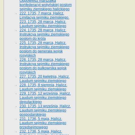
Odpowiedź marszałka
konfederacyi wołyńskiej posłom
sejmiku ziemskiego halickiego
222. 1735, 7 marca, Halicz.
Limitacya sejmiku ziemskiego.
223. 1735, 28 marca, Halicz.
Laudum sejmiku ziemskiego
224. 1735, 28 marca, Halicz.
Instrukcya sejmiku ziemskiego
posłom do króla
225. 1735, 28 marca, Halicz.
Instrukcya sejmiku ziemskiego
posłom do generała wojsk
rosyjskich
226. 1735, 28 marca, Halicz.
Instrukcya sejmiku ziemskiego
posłom do pułkownika wojsk
rosyjskich
227. 1735, 20 kwietnia, Halicz.
Laudum sejmiku ziemskiego
228. 1735, 8 sierpnia, Halicz.
Laudum sejmiku ziemskiego
229. 1735, 12 września, Halicz.
Laudum sejmiku ziemskiego
deputackiego
230. 1735, 13 września, Halicz.
Laudum sejmiku ziemskiego
gospodarskiego
231. 1736, 5 maja, Halicz.
Laudum sejmiku ziemskiego
przedsejmowego
232. 1736, 5 maja, Halicz.