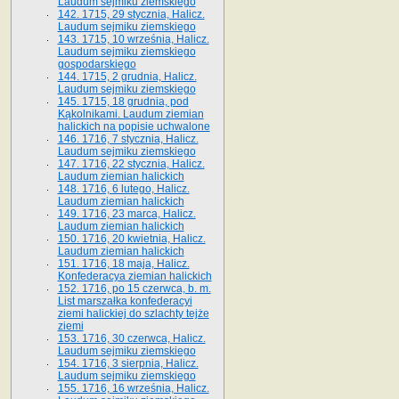
Laudum sejmiku ziemskiego
142. 1715, 29 stycznia, Halicz.
Laudum sejmiku ziemskiego
143. 1715, 10 września, Halicz.
Laudum sejmiku ziemskiego
gospodarskiego
144. 1715, 2 grudnia, Halicz.
Laudum sejmiku ziemskiego
145. 1715, 18 grudnia, pod
Kąkolnikami. Laudum ziemian
halickich na popisie uchwalone
146. 1716, 7 stycznia, Halicz.
Laudum sejmiku ziemskiego
147. 1716, 22 stycznia, Halicz.
Laudum ziemian halickich
148. 1716, 6 lutego, Halicz.
Laudum ziemian halickich
149. 1716, 23 marca, Halicz.
Laudum ziemian halickich
150. 1716, 20 kwietnia, Halicz.
Laudum ziemian halickich
151. 1716, 18 maja, Halicz.
Konfederacya ziemian halickich
152. 1716, po 15 czerwca, b. m.
List marszałka konfederacyi
ziemi halickiej do szlachty tejże
ziemi
153. 1716, 30 czerwca, Halicz.
Laudum sejmiku ziemskiego
154. 1716, 3 sierpnia, Halicz.
Laudum sejmiku ziemskiego
155. 1716, 16 września, Halicz.