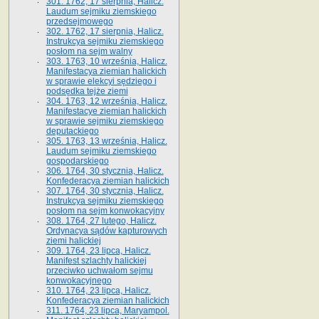
301. 1762, 17 sierpnia, Halicz.
Laudum sejmiku ziemskiego
przedsejmowego
302. 1762, 17 sierpnia, Halicz.
Instrukcya sejmiku ziemskiego
posłom na sejm walny
303. 1763, 10 września, Halicz.
Manifestacya ziemian halickich
w sprawie elekcyi sędziego i
podsędka tejże ziemi
304. 1763, 12 września, Halicz.
Manifestacye ziemian halickich
w sprawie sejmiku ziemskiego
deputackiego
305. 1763, 13 września, Halicz.
Laudum sejmiku ziemskiego
gospodarskiego
306. 1764, 30 stycznia, Halicz.
Konfederacya ziemian halickich
307. 1764, 30 stycznia, Halicz.
Instrukcya sejmiku ziemskiego
posłom na sejm konwokacyjny
308. 1764, 27 lutego, Halicz.
Ordynacya sądów kapturowych
ziemi halickiej
309. 1764, 23 lipca, Halicz.
Manifest szlachty halickiej
przeciwko uchwałom sejmu
konwokacyjnego
310. 1764, 23 lipca, Halicz.
Konfederacya ziemian halickich
311. 1764, 23 lipca, Maryampol.