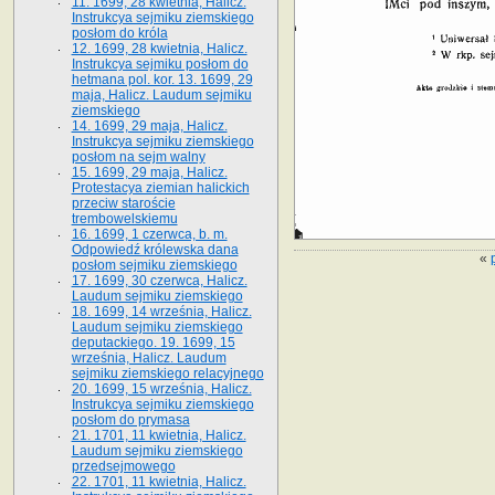
11. 1699, 28 kwietnia, Halicz.
Instrukcya sejmiku ziemskiego
posłom do króla
12. 1699, 28 kwietnia, Halicz.
Instrukcya sejmiku posłom do
hetmana pol. kor. 13. 1699, 29
maja, Halicz. Laudum sejmiku
ziemskiego
14. 1699, 29 maja, Halicz.
Instrukcya sejmiku ziemskiego
posłom na sejm walny
15. 1699, 29 maja, Halicz.
Protestacya ziemian halickich
przeciw staroście
trembowelskiemu
16. 1699, 1 czerwca, b. m.
Odpowiedź królewska dana
«
posłom sejmiku ziemskiego
17. 1699, 30 czerwca, Halicz.
Laudum sejmiku ziemskiego
18. 1699, 14 września, Halicz.
Laudum sejmiku ziemskiego
deputackiego. 19. 1699, 15
września, Halicz. Laudum
sejmiku ziemskiego relacyjnego
20. 1699, 15 września, Halicz.
Instrukcya sejmiku ziemskiego
posłom do prymasa
21. 1701, 11 kwietnia, Halicz.
Laudum sejmiku ziemskiego
przedsejmowego
22. 1701, 11 kwietnia, Halicz.