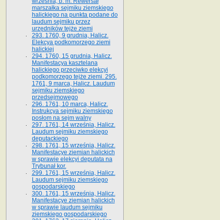
września, b. m. Rewersał
marszałka sejmiku ziemskiego
halickiego na punkta podane do
laudum sejmiku przez
urzędników tejże ziemi
293. 1760, 9 grudnia, Halicz.
Elekcya podkomorzego ziemi
halickiej
294. 1760, 15 grudnia, Halicz.
Manifestacya kasztelana
halickiego przeciwko elekcyi
podkomorzego tejże ziemi. 295.
1761, 9 marca, Halicz. Laudum
sejmiku ziemskiego
przedsejmowego
296. 1761, 10 marca, Halicz.
Instrukcya sejmiku ziemskiego
posłom na sejm walny
297. 1761, 14 września, Halicz.
Laudum sejmiku ziemskiego
deputackiego
298. 1761, 15 września, Halicz.
Manifestacye ziemian halickich
w sprawie elekcyi deputata na
Trybunał kor.
299. 1761, 15 września, Halicz.
Laudum sejmiku ziemskiego
gospodarskiego
300. 1761, 15 września, Halicz.
Manifestacye ziemian halickich
w sprawie laudum sejmiku
ziemskiego gospodarskiego