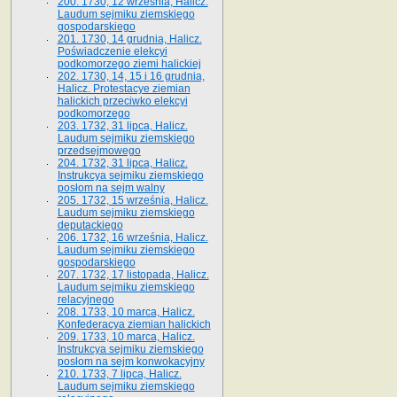
200. 1730, 12 września, Halicz.
Laudum sejmiku ziemskiego
gospodarskiego
201. 1730, 14 grudnia, Halicz.
Poświadczenie elekcyi
podkomorzego ziemi halickiej
202. 1730, 14, 15 i 16 grudnia,
Halicz. Protestacye ziemian
halickich przeciwko elekcyi
podkomorzego
203. 1732, 31 lipca, Halicz.
Laudum sejmiku ziemskiego
przedsejmowego
204. 1732, 31 lipca, Halicz.
Instrukcya sejmiku ziemskiego
posłom na sejm walny
205. 1732, 15 września, Halicz.
Laudum sejmiku ziemskiego
deputackiego
206. 1732, 16 września, Halicz.
Laudum sejmiku ziemskiego
gospodarskiego
207. 1732, 17 listopada, Halicz.
Laudum sejmiku ziemskiego
relacyjnego
208. 1733, 10 marca, Halicz.
Konfederacya ziemian halickich­
209. 1733, 10 marca, Halicz.
Instrukcya sejmiku ziemskiego
posłom na sejm konwokacyjny
210. 1733, 7 lipca, Halicz.
Laudum sejmiku ziemskiego