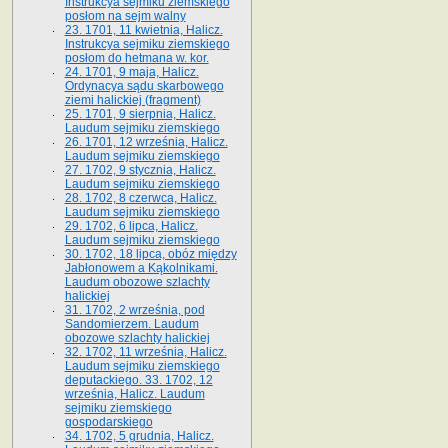
Instrukcya sejmiku ziemskiego
posłom na sejm walny
23. 1701, 11 kwietnia, Halicz.
Instrukcya sejmiku ziemskiego
posłom do hetmana w. kor.
24. 1701, 9 maja, Halicz.
Ordynacya sądu skarbowego
ziemi halickiej (fragment)
25. 1701, 9 sierpnia, Halicz.
Laudum sejmiku ziemskiego
26. 1701, 12 września, Halicz.
Laudum sejmiku ziemskiego
27. 1702, 9 stycznia, Halicz.
Laudum sejmiku ziemskiego
28. 1702, 8 czerwca, Halicz.
Laudum sejmiku ziemskiego
29. 1702, 6 lipca, Halicz.
Laudum sejmiku ziemskiego
30. 1702, 18 lipca, obóz między
Jabłonowem a Kąkolnikami.
Laudum obozowe szlachty
halickiej
31. 1702, 2 września, pod
Sandomierzem. Laudum
obozowe szlachty halickiej
32. 1702, 11 września, Halicz.
Laudum sejmiku ziemskiego
deputackiego. 33. 1702, 12
września, Halicz. Laudum
sejmiku ziemskiego
gospodarskiego
34. 1702, 5 grudnia, Halicz.