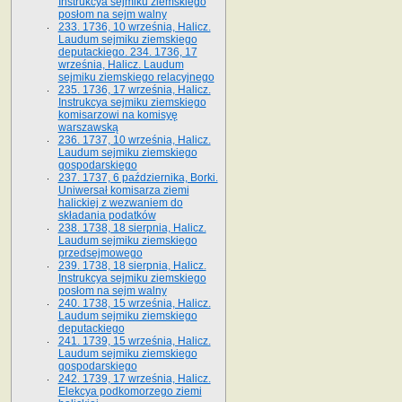
Instrukcya sejmiku ziemskiego
posłom na sejm walny
233. 1736, 10 września, Halicz.
Laudum sejmiku ziemskiego
deputackiego. 234. 1736, 17
września, Halicz. Laudum
sejmiku ziemskiego relacyjnego
235. 1736, 17 września, Halicz.
Instrukcya sejmiku ziemskiego
komisarzowi na komisyę
warszawską
236. 1737, 10 września, Halicz.
Laudum sejmiku ziemskiego
gospodarskiego
237. 1737, 6 października, Borki.
Uniwersał komisarza ziemi
halickiej z wezwaniem do
składania podatków
238. 1738, 18 sierpnia, Halicz.
Laudum sejmiku ziemskiego
przedsejmowego
239. 1738, 18 sierpnia, Halicz.
Instrukcya sejmiku ziemskiego
posłom na sejm walny
240. 1738, 15 września, Halicz.
Laudum sejmiku ziemskiego
deputackiego
241. 1739, 15 września, Halicz.
Laudum sejmiku ziemskiego
gospodarskiego
242. 1739, 17 września, Halicz.
Elekcya podkomorzego ziemi