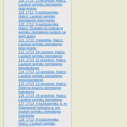
118. 1712, 13 września, Halicz.
Laudum sejmiku ziemskiego
relacyjnego
119. 1712, 5 października,
Halicz. Laudum sejmiku
ziemskiego relacyjnego
120. 1712, 5 października,
Halicz. Dodatek do instrukcyi
sejmiku ziemskiego posłom na
sejm walny
121. 1713, 3 kwietnia, Halicz.
Laudum sejmiku ziemskiego
relacyjnego
122. 1713, 19 czerwca, Halicz.
Laudum sejmiku ziemskiego
123. 1713, 11 września, Halicz.
Laudum sejmiku ziemskiego
deputackiego
124. 1713, 12 września, Halicz.
Laudum sejmiku ziemskiego
gospodarskiego
125. 1713, 12 września, Halicz.
Elekcya pisarza ziemskiego
halickiego
126. 1713, 25 września, Halicz.
Laudum sejmiku ziemskiego
127. 1713, 4 października, b. m.
Odpowiedź hetmana w. kor.
posłom sejmiku ziemskiego
halickiego
128. 1713, 9 października,
Halicz. Laudum sejmiku