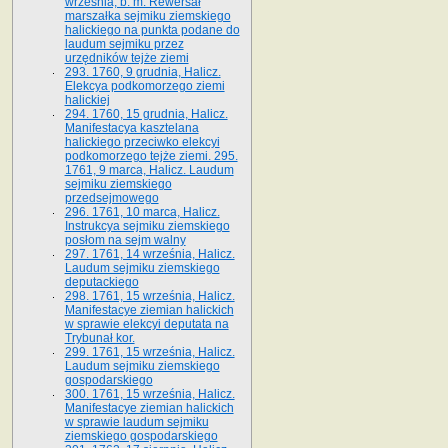
września, b. m. Rewersał
marszałka sejmiku ziemskiego
halickiego na punkta podane do
laudum sejmiku przez
urzędników tejże ziemi
293. 1760, 9 grudnia, Halicz.
Elekcya podkomorzego ziemi
halickiej
294. 1760, 15 grudnia, Halicz.
Manifestacya kasztelana
halickiego przeciwko elekcyi
podkomorzego tejże ziemi. 295.
1761, 9 marca, Halicz. Laudum
sejmiku ziemskiego
przedsejmowego
296. 1761, 10 marca, Halicz.
Instrukcya sejmiku ziemskiego
posłom na sejm walny
297. 1761, 14 września, Halicz.
Laudum sejmiku ziemskiego
deputackiego
298. 1761, 15 września, Halicz.
Manifestacye ziemian halickich
w sprawie elekcyi deputata na
Trybunał kor.
299. 1761, 15 września, Halicz.
Laudum sejmiku ziemskiego
gospodarskiego
300. 1761, 15 września, Halicz.
Manifestacye ziemian halickich
w sprawie laudum sejmiku
ziemskiego gospodarskiego