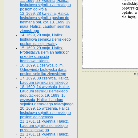
11. 1699, 28 kwietnia, Halicz.
Instrukcya sejmiku ziemskiego
posłom do króla
12. 1699, 28 kwietnia, Halicz.
Instrukcya sejmiku posłom do
hetmana pol. kor. 13. 1699, 29
maja, Halicz. Laudum sejmiku
ziemskiego
14. 1699, 29 maja, Halicz.
Instrukcya sejmiku ziemskiego
posłom na sejm walny
15. 1699, 29 maja, Halicz.
Protestacya ziemian halickich
przeciw staroście
trembowelskiemu
16. 1699, 1 czerwca, b. m.
Odpowiedź królewska dana
«
posłom sejmiku ziemskiego
17. 1699, 30 czerwca, Halicz.
Laudum sejmiku ziemskiego
18. 1699, 14 września, Halicz.
Laudum sejmiku ziemskiego
deputackiego. 19. 1699, 15
września, Halicz. Laudum
sejmiku ziemskiego relacyjnego
20. 1699, 15 września, Halicz.
Instrukcya sejmiku ziemskiego
posłom do prymasa
21. 1701, 11 kwietnia, Halicz.
Laudum sejmiku ziemskiego
przedsejmowego
22. 1701, 11 kwietnia, Halicz.