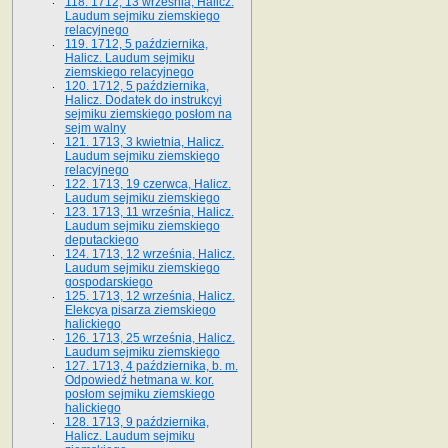
118. 1712, 13 września, Halicz.
Laudum sejmiku ziemskiego
relacyjnego
119. 1712, 5 października,
Halicz. Laudum sejmiku
ziemskiego relacyjnego
120. 1712, 5 października,
Halicz. Dodatek do instrukcyi
sejmiku ziemskiego posłom na
sejm walny
121. 1713, 3 kwietnia, Halicz.
Laudum sejmiku ziemskiego
relacyjnego
122. 1713, 19 czerwca, Halicz.
Laudum sejmiku ziemskiego
123. 1713, 11 września, Halicz.
Laudum sejmiku ziemskiego
deputackiego
124. 1713, 12 września, Halicz.
Laudum sejmiku ziemskiego
gospodarskiego
125. 1713, 12 września, Halicz.
Elekcya pisarza ziemskiego
halickiego
126. 1713, 25 września, Halicz.
Laudum sejmiku ziemskiego
127. 1713, 4 października, b. m.
Odpowiedź hetmana w. kor.
posłom sejmiku ziemskiego
halickiego
128. 1713, 9 października,
Halicz. Laudum sejmiku