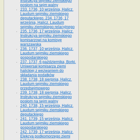
Instrukcya sejmiku ziemskiego
posłom na sejm walny
233. 1736, 10 września, Halicz.
Laudum sejmiku ziemskiego
deputackiego. 234. 1736, 17
września, Halicz. Laudum
sejmiku ziemskiego relacyjnego
235. 1736, 17 września, Halicz.
Instrukcya sejmiku ziemskiego
komisarzowi na komisyę
warszawską
236. 1737, 10 września, Halicz.
Laudum sejmiku ziemskiego
gospodarskiego
237. 1737, 6 października, Borki.
Uniwersał komisarza ziemi
halickiej z wezwaniem do
składania podatków
238. 1738, 18 sierpnia, Halicz.
Laudum sejmiku ziemskiego
przedsejmowego
239. 1738, 18 sierpnia, Halicz.
Instrukcya sejmiku ziemskiego
posłom na sejm walny
240. 1738, 15 września, Halicz.
Laudum sejmiku ziemskiego
deputackiego
241. 1739, 15 września, Halicz.
Laudum sejmiku ziemskiego
gospodarskiego
242. 1739, 17 września, Halicz.
Elekcya podkomorzego ziemi