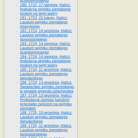
przedsejmowego
180. 1722, 17 sierpnia, Halicz.
Instrukcya sejmiku ziemskiego
posłom na sejm walny
181. 1723, 22 lutego, Halicz.
Laudum sejmiku ziemskiego
relacyjnego
182. 1723, 14 września, Halicz.
Laudum sejmiku ziemskiego
gospodarskiego
183. 1724, 14 sierpnia, Halicz.
Laudum sejmiku ziemskiego
przedsejmowego
184. 1724, 14 sierpnia, Halicz.
Instrukcya sejmiku ziemskiego
posłom na sejm walny
185. 1724, 11 września, Halicz.
Laudum sejmiku ziemskiego
deputackiego
186. 1724, 13 września, Halicz.
Świadectwo sejmiku ziemskiego
w sprawie wywodu szlachectwa
187. 1724, 13 września, Halicz.
Protestacye ziemian halickich
przeciwko zajściom na sejmiku
ziemskim
188. 1725, 10 września, Halicz.
Laudum sejmiku ziemskiego
deputackiego
189. 1725, 11 września, Halicz.
Laudum sejmiku ziemskiego
gospodarskiego