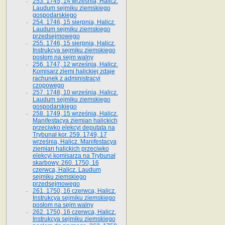
253. 1745, 14 września, Halicz.
Laudum sejmiku ziemskiego
gospodarskiego
254. 1746, 15 sierpnia, Halicz.
Laudum sejmiku ziemskiego
przedsejmowego
255. 1746, 15 sierpnia, Halicz.
Instrukcya sejmiku ziemskiego
posłom na sejm walny
256. 1747, 12 września, Halicz.
Komisarz ziemi halickiej zdaje
rachunek z administracyi
czopowego
257. 1748, 10 września, Halicz.
Laudum sejmiku ziemskiego
gospodarskiego
258. 1749, 15 września, Halicz.
Manifestacya ziemian halickich
przeciwko elekcyi deputata na
Trybunał kor. 259. 1749, 17
września, Halicz. Manifestacya
ziemian halickich przeciwko
elekcyi komisarza na Trybunał
skarbowy. 260. 1750, 16
czerwca, Halicz. Laudum
sejmiku ziemskiego
przedsejmowego
261. 1750, 16 czerwca, Halicz.
Instrukcya sejmiku ziemskiego
posłom na sejm walny
262. 1750, 16 czerwca, Halicz.
Instrukcya sejmiku ziemskiego