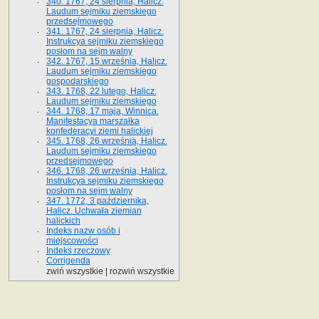
340. 1767, 24 sierpnia, Halicz.
Laudum sejmiku ziemskiego
przedsejmowego
341. 1767, 24 sierpnia, Halicz.
Instrukcya sejmiku ziemskiego
posłom na sejm walny
342. 1767, 15 września, Halicz.
Laudum sejmiku ziemskiego
gospodarskiego
343. 1768, 22 lutego, Halicz.
Laudum sejmiku ziemskiego
344. 1768, 17 maja, Winnica.
Manifestacya marszałka
konfederacyi ziemi halickiej
345. 1768, 26 września, Halicz.
Laudum sejmiku ziemskiego
przedsejmowego
346. 1768, 26 września, Halicz.
Instrukcya sejmiku ziemskiego
posłom na sejm walny
347. 1772, 3 października,
Halicz. Uchwała ziemian
halickich
Indeks nazw osób i
miejscowości
Indeks rzeczowy
Corrigenda
zwiń wszystkie
|
rozwiń wszystkie