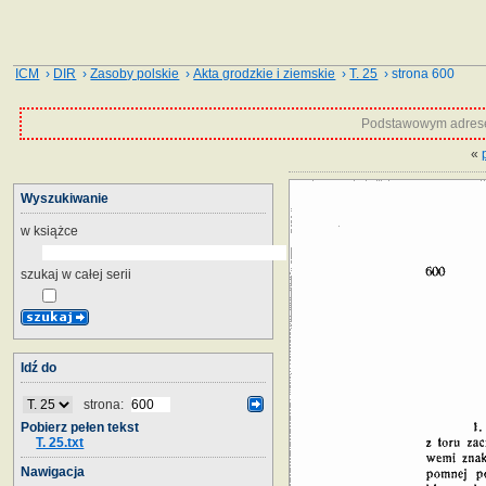
ICM
›
DIR
›
Zasoby polskie
›
Akta grodzkie i ziemskie
›
T. 25
› strona 600
Podstawowym adrese
«
Wyszukiwanie
w książce
szukaj w całej serii
Idź do
strona:
Pobierz pełen tekst
T. 25.txt
Nawigacja