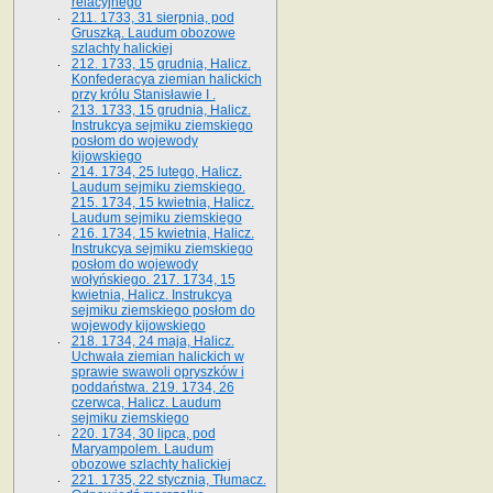
relacyjnego
211. 1733, 31 sierpnia, pod
Gruszką. Laudum obozowe
szlachty halickiej
212. 1733, 15 grudnia, Halicz.
Konfederacya ziemian halickich
przy królu Stanisławie I .
213. 1733, 15 grudnia, Halicz.
Instrukcya sejmiku ziemskiego
posłom do wojewody
kijowskiego
214. 1734, 25 lutego, Halicz.
Laudum sejmiku ziemskiego.
215. 1734, 15 kwietnia, Halicz.
Laudum sejmiku ziemskiego
216. 1734, 15 kwietnia, Halicz.
Instrukcya sejmiku ziemskiego
posłom do wojewody
wołyńskiego. 217. 1734, 15
kwietnia, Halicz. Instrukcya
sejmiku ziemskiego posłom do
wojewody kijowskiego
218. 1734, 24 maja, Halicz.
Uchwała ziemian halickich w
sprawie swawoli opryszków i
poddaństwa. 219. 1734, 26
czerwca, Halicz. Laudum
sejmiku ziemskiego
220. 1734, 30 lipca, pod
Maryampolem. Laudum
obozowe szlachty halickiej
221. 1735, 22 stycznia, Tłumacz.