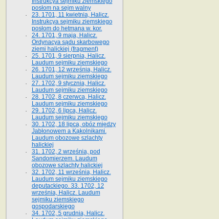
Instrukcya sejmiku ziemskiego
posłom na sejm walny
23. 1701, 11 kwietnia, Halicz.
Instrukcya sejmiku ziemskiego
posłom do hetmana w. kor.
24. 1701, 9 maja, Halicz.
Ordynacya sądu skarbowego
ziemi halickiej (fragment)
25. 1701, 9 sierpnia, Halicz.
Laudum sejmiku ziemskiego
26. 1701, 12 września, Halicz.
Laudum sejmiku ziemskiego
27. 1702, 9 stycznia, Halicz.
Laudum sejmiku ziemskiego
28. 1702, 8 czerwca, Halicz.
Laudum sejmiku ziemskiego
29. 1702, 6 lipca, Halicz.
Laudum sejmiku ziemskiego
30. 1702, 18 lipca, obóz między
Jabłonowem a Kąkolnikami.
Laudum obozowe szlachty
halickiej
31. 1702, 2 września, pod
Sandomierzem. Laudum
obozowe szlachty halickiej
32. 1702, 11 września, Halicz.
Laudum sejmiku ziemskiego
deputackiego. 33. 1702, 12
września, Halicz. Laudum
sejmiku ziemskiego
gospodarskiego
34. 1702, 5 grudnia, Halicz.