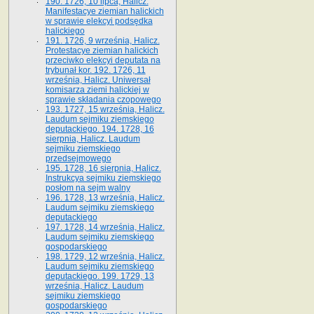
190. 1726, 10 lipca, Halicz.
Manifestacye ziemian halickich
w sprawie elekcyi podsędka
halickiego
191. 1726, 9 września, Halicz.
Protestacye ziemian halickich
przeciwko elekcyi deputata na
trybunał kor. 192. 1726, 11
września, Halicz. Uniwersał
komisarza ziemi halickiej w
sprawie składania czopowego
193. 1727, 15 września, Halicz.
Laudum sejmiku ziemskiego
deputackiego. 194. 1728, 16
sierpnia, Halicz. Laudum
sejmiku ziemskiego
przedsejmowego
195. 1728, 16 sierpnia, Halicz.
Instrukcya sejmiku ziemskiego
posłom na sejm walny
196. 1728, 13 września, Halicz.
Laudum sejmiku ziemskiego
deputackiego
197. 1728, 14 września, Halicz.
Laudum sejmiku ziemskiego
gospodarskiego
198. 1729, 12 września, Halicz.
Laudum sejmiku ziemskiego
deputackiego. 199. 1729, 13
września, Halicz. Laudum
sejmiku ziemskiego
gospodarskiego