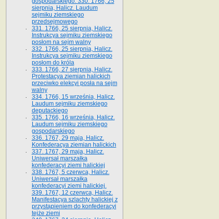
gospodarskiego. 330. 1766, 25
sierpnia, Halicz. Laudum
sejmiku ziemskiego
przedsejmowego
331. 1766, 25 sierpnia, Halicz.
Instrukcya sejmiku ziemskiego
posłom na sejm walny
332. 1766, 25 sierpnia, Halicz.
Instrukcya sejmiku ziemskiego
posłom do króla
333. 1766, 27 sierpnia, Halicz.
Protestacya ziemian halickich
przeciwko elekcyi posła na sejm
walny
334. 1766, 15 września, Halicz.
Laudum sejmiku ziemskiego
deputackiego
335. 1766, 16 września, Halicz.
Laudum sejmiku ziemskiego
gospodarskiego
336. 1767, 29 maja, Halicz.
Konfederacya ziemian halickich
337. 1767, 29 maja, Halicz.
Uniwersał marszałka
konfederacyi ziemi halickiej
338. 1767, 5 czerwca, Halicz.
Uniwersał marszałka
konfederacyi ziemi halickiej.
339. 1767, 12 czerwca, Halicz.
Manifestacya szlachty halickiej z
przystąpieniem do konfederacyi
tejże ziemi