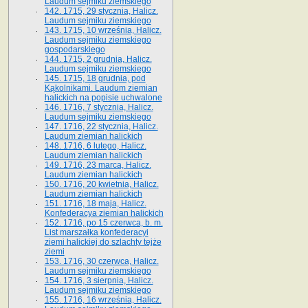
Laudum sejmiku ziemskiego
142. 1715, 29 stycznia, Halicz.
Laudum sejmiku ziemskiego
143. 1715, 10 września, Halicz.
Laudum sejmiku ziemskiego
gospodarskiego
144. 1715, 2 grudnia, Halicz.
Laudum sejmiku ziemskiego
145. 1715, 18 grudnia, pod
Kąkolnikami. Laudum ziemian
halickich na popisie uchwalone
146. 1716, 7 stycznia, Halicz.
Laudum sejmiku ziemskiego
147. 1716, 22 stycznia, Halicz.
Laudum ziemian halickich
148. 1716, 6 lutego, Halicz.
Laudum ziemian halickich
149. 1716, 23 marca, Halicz.
Laudum ziemian halickich
150. 1716, 20 kwietnia, Halicz.
Laudum ziemian halickich
151. 1716, 18 maja, Halicz.
Konfederacya ziemian halickich
152. 1716, po 15 czerwca, b. m.
List marszałka konfederacyi
ziemi halickiej do szlachty tejże
ziemi
153. 1716, 30 czerwca, Halicz.
Laudum sejmiku ziemskiego
154. 1716, 3 sierpnia, Halicz.
Laudum sejmiku ziemskiego
155. 1716, 16 września, Halicz.