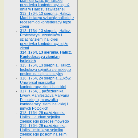
Manifest szlachty halickiej
przeciwko konfederacyi tegoż
dnia w Haliczu zawiązanej
312. 1764, 13 sierpnia, Halicz.
Manifestacya szlachty halickiej z
recesem od konfederacyi tejże
ziemi
313. 1764, 13 sierpnia, Halicz.
Protestacya urzędników i
szlachty ziemi halickiej
przeciwko konfederacyi tejże
ziemi
314. 1764, 13 sierpnia, Halicz.
Konfederacya ziemian
halickich
315. 1764, 13 sierpnia, Halicz.
Instrukcya sejmiku ziemskiego
posłom na sejm elekcyjny
316. 1764, 24 sierpnia, Żuków.
Uniwersał marszałka
konfederacyi ziemi halickiej
317. 1764, 1 października,
Lwów. Manifestacya Maryana
Potockiego, marszałka
konfederacyi ziemi halickiej i
innych Potockich
318. 1764, 29 października,
Halicz. Laudum sejmiku
ziemskiego przedsejmowego
319. 1764, 29 października,
Halicz. Instrukcya sejmiku
ziemskiego posłom na sejm