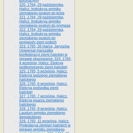
koronacyjny
320. 1764, 29 października,
Halicz. Instrukcya sejmiku
ziemskiego posłom do króla
321. 1764, 29 października,
Halicz. Instrukcya sejmiku
ziemskiego posłom do prymasa
322. 1764, 29 października,
Halicz. Instrukcya sejmiku
ziemskiego posłom do
wojewody ziem ruskich
323. 1765, 26 marca, Jaryszów.
Uniwersał marszałka
konfederacyi ziemi halickiej w
sprawie okazowania. 324. 1765,
4 września, Halicz. Elekcya
podkomorzego ziemi halickiej
325. 1765, 5 września, Halicz.
Elekcya sędziego ziemskiego
halickiego
326. 1765, 6 września, Halicz.
Elekcya podsędka ziemi
halickiej
327. 1765, 7 września, Halicz.
Elekcya pisarza ziemskiego
halickiego
328. 1765, 9 września, Halicz.
Laudum sejmiku ziemskiego
deputackiego
329. 1765, 11 września, Halicz.
Protestacya ziemian halickich w
sprawie sejmiku ziemskiego