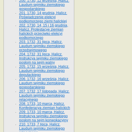
200. 1730, 12 września, Halicz.
Laudum sejmiku ziemskiego
gospodarskiego
201. 1730, 14 grudnia, Halicz.
Poświadczenie elekcyi
podkomorzego ziemi halickiej
202. 1730, 14, 15 i 16 grudnia,
Halicz. Protestacye ziemian
halickich przeciwko elekcyi
podkomorzego
203. 1732, 31 lipca, Halicz.
Laudum sejmiku ziemskiego
przedsejmowego
204. 1732, 31 lipca, Halicz.
Instrukcya sejmiku ziemskiego
posłom na sejm walny
205. 1732, 15 września, Halicz.
Laudum sejmiku ziemskiego
deputackiego
206. 1732, 16 września, Halicz.
Laudum sejmiku ziemskiego
gospodarskiego
207. 1732, 17 listopada, Halicz.
Laudum sejmiku ziemskiego
relacyjnego
208. 1733, 10 marca, Halicz.
Konfederacya ziemian halickich­
209. 1733, 10 marca, Halicz.
Instrukcya sejmiku ziemskiego
posłom na sejm konwokacyjny
210. 1733, 7 lipca, Halicz.
Laudum sejmiku ziemskiego