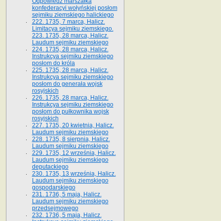
Odpowiedź marszałka
konfederacyi wołyńskiej posłom
sejmiku ziemskiego halickiego
222. 1735, 7 marca, Halicz.
Limitacya sejmiku ziemskiego.
223. 1735, 28 marca, Halicz.
Laudum sejmiku ziemskiego
224. 1735, 28 marca, Halicz.
Instrukcya sejmiku ziemskiego
posłom do króla
225. 1735, 28 marca, Halicz.
Instrukcya sejmiku ziemskiego
posłom do generała wojsk
rosyjskich
226. 1735, 28 marca, Halicz.
Instrukcya sejmiku ziemskiego
posłom do pułkownika wojsk
rosyjskich
227. 1735, 20 kwietnia, Halicz.
Laudum sejmiku ziemskiego
228. 1735, 8 sierpnia, Halicz.
Laudum sejmiku ziemskiego
229. 1735, 12 września, Halicz.
Laudum sejmiku ziemskiego
deputackiego
230. 1735, 13 września, Halicz.
Laudum sejmiku ziemskiego
gospodarskiego
231. 1736, 5 maja, Halicz.
Laudum sejmiku ziemskiego
przedsejmowego
232. 1736, 5 maja, Halicz.