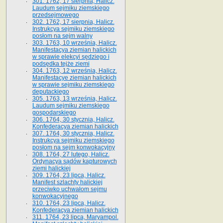
301. 1762, 17 sierpnia, Halicz.
Laudum sejmiku ziemskiego
przedsejmowego
302. 1762, 17 sierpnia, Halicz.
Instrukcya sejmiku ziemskiego
posłom na sejm walny
303. 1763, 10 września, Halicz.
Manifestacya ziemian halickich
w sprawie elekcyi sędziego i
podsędka tejże ziemi
304. 1763, 12 września, Halicz.
Manifestacye ziemian halickich
w sprawie sejmiku ziemskiego
deputackiego
305. 1763, 13 września, Halicz.
Laudum sejmiku ziemskiego
gospodarskiego
306. 1764, 30 stycznia, Halicz.
Konfederacya ziemian halickich
307. 1764, 30 stycznia, Halicz.
Instrukcya sejmiku ziemskiego
posłom na sejm konwokacyjny
308. 1764, 27 lutego, Halicz.
Ordynacya sądów kapturowych
ziemi halickiej
309. 1764, 23 lipca, Halicz.
Manifest szlachty halickiej
przeciwko uchwałom sejmu
konwokacyjnego
310. 1764, 23 lipca, Halicz.
Konfederacya ziemian halickich
311. 1764, 23 lipca, Maryampol.