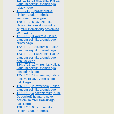
118. 1712, 13 września, Halicz.
Laudum sejmiku ziemskiego
relacyjnego
119. 1712, 5 października,
Halicz. Laudum sejmiku
ziemskiego relacyjnego
120. 1712, 5 października,
Halicz. Dodatek do instrukcyi
sejmiku ziemskiego posłom na
sejm walny
121. 1713, 3 kwietnia, Halicz.
Laudum sejmiku ziemskiego
relacyjnego
122. 1713, 19 czerwca, Halicz.
Laudum sejmiku ziemskiego
123. 1713, 11 września, Halicz.
Laudum sejmiku ziemskiego
deputackiego
124. 1713, 12 września, Halicz.
Laudum sejmiku ziemskiego
gospodarskiego
125. 1713, 12 września, Halicz.
Elekcya pisarza ziemskiego
halickiego
126. 1713, 25 września, Halicz.
Laudum sejmiku ziemskiego
127. 1713, 4 października, b. m.
Odpowiedź hetmana w. kor.
posłom sejmiku ziemskiego
halickiego
128. 1713, 9 października,
Halicz. Laudum sejmiku