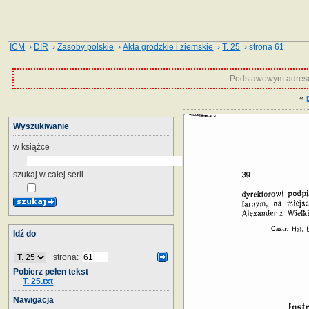
ICM
›
DIR
›
Zasoby polskie
›
Akta grodzkie i ziemskie
›
T. 25
› strona 61
Podstawowym adrese
«
Wyszukiwanie
w książce
szukaj w całej serii
Idź do
strona:
Pobierz pełen tekst
T. 25.txt
Nawigacja