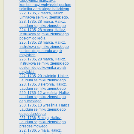
Odpowiedź marszałka
konfederacyi wołyńskiej posłom
sejmiku ziemskiego halickiego
222. 1735, 7 marca, Halicz.
Limitacya sejmiku ziemskiego.
223. 1735, 28 marca, Halicz.
Laudum sejmiku ziemskiego
224. 1735, 28 marca, Halicz.
Instrukcya sejmiku ziemskiego
posłom do króla
225. 1735, 28 marca, Halicz.
Instrukcya sejmiku ziemskiego
posłom do generała wojsk
rosyjskich
226. 1735, 28 marca, Halicz.
Instrukcya sejmiku ziemskiego
posłom do pułkownika wojsk
rosyjskich
227. 1735, 20 kwietnia, Halicz.
Laudum sejmiku ziemskiego
228. 1735, 8 sierpnia, Halicz.
Laudum sejmiku ziemskiego
229. 1735, 12 września, Halicz.
Laudum sejmiku ziemskiego
deputackiego
230. 1735, 13 września, Halicz.
Laudum sejmiku ziemskiego
gospodarskiego
231. 1736, 5 maja, Halicz.
Laudum sejmiku ziemskiego
przedsejmowego
232. 1736, 5 maja, Halicz.