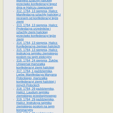
Manifest szlachty halickiej
przeciwko konfederacyi tegoż
dnia w Haliczu zawiązanej
312. 1764, 13 sierpnia, Halicz.
Manifestacya szlachty halickiej z
recesem od konfederacyi tejże
ziemi
313. 1764, 13 sierpnia, Halicz.
Protestacya urzędników i
szlachty ziemi halickiej
przeciwko konfederacyi tejże
ziemi
314. 1764, 13 sierpnia, Halicz.
Konfederacya ziemian halickich
315. 1764, 13 sierpnia, Halicz.
Instrukcya sejmiku ziemskiego
posłom na sejm elekcyjny
316. 1764, 24 sierpnia, Żuków.
Uniwersał marszałka
konfederacyi ziemi halickiej
317. 1764, 1 października,
Lwów. Manifestacya Maryana
Potockiego, marszałka
konfederacyi ziemi halickiej i
innych Potockich
318. 1764, 29 października,
Halicz. Laudum sejmiku
ziemskiego przedsejmowego
319. 1764, 29 października,
Halicz. Instrukcya sejmiku
ziemskiego posłom na sejm
koronacyjny