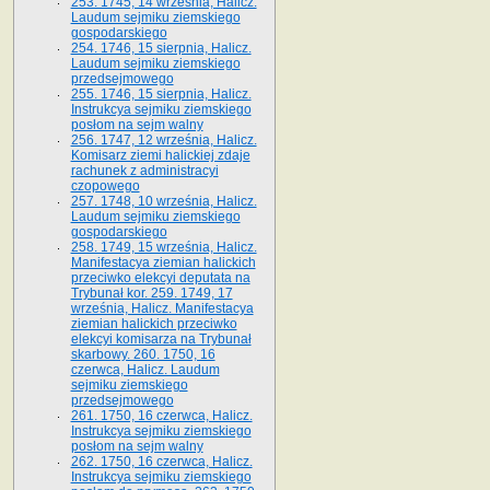
253. 1745, 14 września, Halicz.
Laudum sejmiku ziemskiego
gospodarskiego
254. 1746, 15 sierpnia, Halicz.
Laudum sejmiku ziemskiego
przedsejmowego
255. 1746, 15 sierpnia, Halicz.
Instrukcya sejmiku ziemskiego
posłom na sejm walny
256. 1747, 12 września, Halicz.
Komisarz ziemi halickiej zdaje
rachunek z administracyi
czopowego
257. 1748, 10 września, Halicz.
Laudum sejmiku ziemskiego
gospodarskiego
258. 1749, 15 września, Halicz.
Manifestacya ziemian halickich
przeciwko elekcyi deputata na
Trybunał kor. 259. 1749, 17
września, Halicz. Manifestacya
ziemian halickich przeciwko
elekcyi komisarza na Trybunał
skarbowy. 260. 1750, 16
czerwca, Halicz. Laudum
sejmiku ziemskiego
przedsejmowego
261. 1750, 16 czerwca, Halicz.
Instrukcya sejmiku ziemskiego
posłom na sejm walny
262. 1750, 16 czerwca, Halicz.
Instrukcya sejmiku ziemskiego