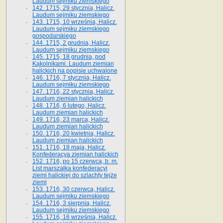
Laudum sejmiku ziemskiego
142. 1715, 29 stycznia, Halicz.
Laudum sejmiku ziemskiego
143. 1715, 10 września, Halicz.
Laudum sejmiku ziemskiego
gospodarskiego
144. 1715, 2 grudnia, Halicz.
Laudum sejmiku ziemskiego
145. 1715, 18 grudnia, pod
Kąkolnikami. Laudum ziemian
halickich na popisie uchwalone
146. 1716, 7 stycznia, Halicz.
Laudum sejmiku ziemskiego
147. 1716, 22 stycznia, Halicz.
Laudum ziemian halickich
148. 1716, 6 lutego, Halicz.
Laudum ziemian halickich
149. 1716, 23 marca, Halicz.
Laudum ziemian halickich
150. 1716, 20 kwietnia, Halicz.
Laudum ziemian halickich
151. 1716, 18 maja, Halicz.
Konfederacya ziemian halickich
152. 1716, po 15 czerwca, b. m.
List marszałka konfederacyi
ziemi halickiej do szlachty tejże
ziemi
153. 1716, 30 czerwca, Halicz.
Laudum sejmiku ziemskiego
154. 1716, 3 sierpnia, Halicz.
Laudum sejmiku ziemskiego
155. 1716, 16 września, Halicz.