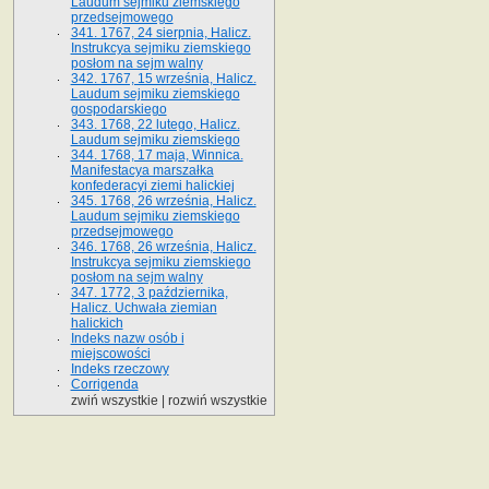
Laudum sejmiku ziemskiego
przedsejmowego
341. 1767, 24 sierpnia, Halicz.
Instrukcya sejmiku ziemskiego
posłom na sejm walny
342. 1767, 15 września, Halicz.
Laudum sejmiku ziemskiego
gospodarskiego
343. 1768, 22 lutego, Halicz.
Laudum sejmiku ziemskiego
344. 1768, 17 maja, Winnica.
Manifestacya marszałka
konfederacyi ziemi halickiej
345. 1768, 26 września, Halicz.
Laudum sejmiku ziemskiego
przedsejmowego
346. 1768, 26 września, Halicz.
Instrukcya sejmiku ziemskiego
posłom na sejm walny
347. 1772, 3 października,
Halicz. Uchwała ziemian
halickich
Indeks nazw osób i
miejscowości
Indeks rzeczowy
Corrigenda
zwiń wszystkie
|
rozwiń wszystkie