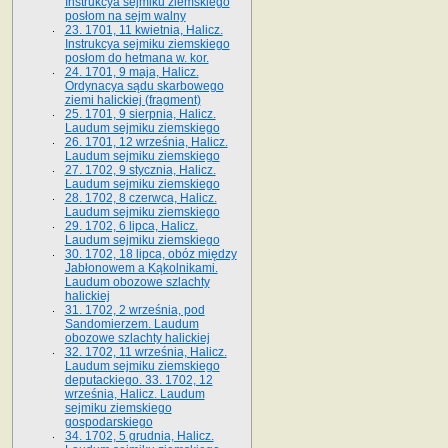
Instrukcya sejmiku ziemskiego
posłom na sejm walny
23. 1701, 11 kwietnia, Halicz.
Instrukcya sejmiku ziemskiego
posłom do hetmana w. kor.
24. 1701, 9 maja, Halicz.
Ordynacya sądu skarbowego
ziemi halickiej (fragment)
25. 1701, 9 sierpnia, Halicz.
Laudum sejmiku ziemskiego
26. 1701, 12 września, Halicz.
Laudum sejmiku ziemskiego
27. 1702, 9 stycznia, Halicz.
Laudum sejmiku ziemskiego
28. 1702, 8 czerwca, Halicz.
Laudum sejmiku ziemskiego
29. 1702, 6 lipca, Halicz.
Laudum sejmiku ziemskiego
30. 1702, 18 lipca, obóz między
Jabłonowem a Kąkolnikami.
Laudum obozowe szlachty
halickiej
31. 1702, 2 września, pod
Sandomierzem. Laudum
obozowe szlachty halickiej
32. 1702, 11 września, Halicz.
Laudum sejmiku ziemskiego
deputackiego. 33. 1702, 12
września, Halicz. Laudum
sejmiku ziemskiego
gospodarskiego
34. 1702, 5 grudnia, Halicz.