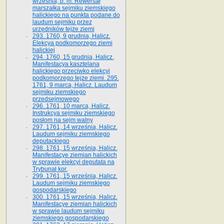
września, b. m. Rewersał
marszałka sejmiku ziemskiego
halickiego na punkta podane do
laudum sejmiku przez
urzędników tejże ziemi
293. 1760, 9 grudnia, Halicz.
Elekcya podkomorzego ziemi
halickiej
294. 1760, 15 grudnia, Halicz.
Manifestacya kasztelana
halickiego przeciwko elekcyi
podkomorzego tejże ziemi. 295.
1761, 9 marca, Halicz. Laudum
sejmiku ziemskiego
przedsejmowego
296. 1761, 10 marca, Halicz.
Instrukcya sejmiku ziemskiego
posłom na sejm walny
297. 1761, 14 września, Halicz.
Laudum sejmiku ziemskiego
deputackiego
298. 1761, 15 września, Halicz.
Manifestacye ziemian halickich
w sprawie elekcyi deputata na
Trybunał kor.
299. 1761, 15 września, Halicz.
Laudum sejmiku ziemskiego
gospodarskiego
300. 1761, 15 września, Halicz.
Manifestacye ziemian halickich
w sprawie laudum sejmiku
ziemskiego gospodarskiego