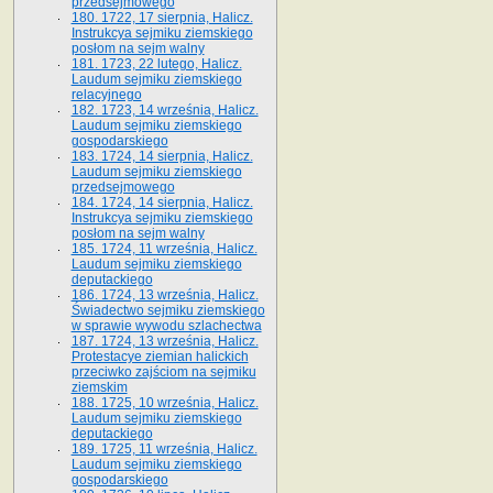
przedsejmowego
180. 1722, 17 sierpnia, Halicz.
Instrukcya sejmiku ziemskiego
posłom na sejm walny
181. 1723, 22 lutego, Halicz.
Laudum sejmiku ziemskiego
relacyjnego
182. 1723, 14 września, Halicz.
Laudum sejmiku ziemskiego
gospodarskiego
183. 1724, 14 sierpnia, Halicz.
Laudum sejmiku ziemskiego
przedsejmowego
184. 1724, 14 sierpnia, Halicz.
Instrukcya sejmiku ziemskiego
posłom na sejm walny
185. 1724, 11 września, Halicz.
Laudum sejmiku ziemskiego
deputackiego
186. 1724, 13 września, Halicz.
Świadectwo sejmiku ziemskiego
w sprawie wywodu szlachectwa
187. 1724, 13 września, Halicz.
Protestacye ziemian halickich
przeciwko zajściom na sejmiku
ziemskim
188. 1725, 10 września, Halicz.
Laudum sejmiku ziemskiego
deputackiego
189. 1725, 11 września, Halicz.
Laudum sejmiku ziemskiego
gospodarskiego