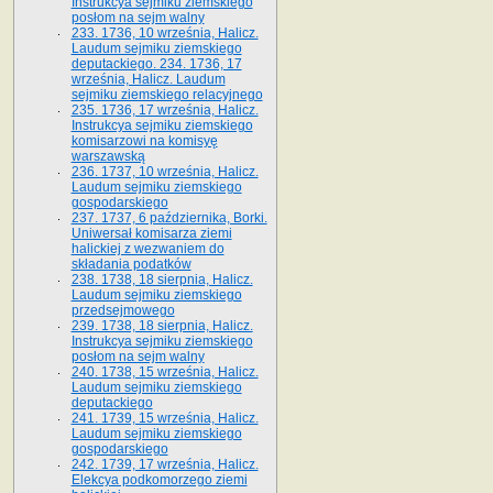
Instrukcya sejmiku ziemskiego
posłom na sejm walny
233. 1736, 10 września, Halicz.
Laudum sejmiku ziemskiego
deputackiego. 234. 1736, 17
września, Halicz. Laudum
sejmiku ziemskiego relacyjnego
235. 1736, 17 września, Halicz.
Instrukcya sejmiku ziemskiego
komisarzowi na komisyę
warszawską
236. 1737, 10 września, Halicz.
Laudum sejmiku ziemskiego
gospodarskiego
237. 1737, 6 października, Borki.
Uniwersał komisarza ziemi
halickiej z wezwaniem do
składania podatków
238. 1738, 18 sierpnia, Halicz.
Laudum sejmiku ziemskiego
przedsejmowego
239. 1738, 18 sierpnia, Halicz.
Instrukcya sejmiku ziemskiego
posłom na sejm walny
240. 1738, 15 września, Halicz.
Laudum sejmiku ziemskiego
deputackiego
241. 1739, 15 września, Halicz.
Laudum sejmiku ziemskiego
gospodarskiego
242. 1739, 17 września, Halicz.
Elekcya podkomorzego ziemi