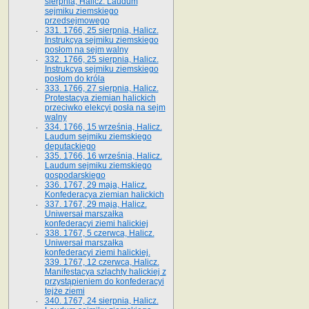
sierpnia, Halicz. Laudum
sejmiku ziemskiego
przedsejmowego
331. 1766, 25 sierpnia, Halicz.
Instrukcya sejmiku ziemskiego
posłom na sejm walny
332. 1766, 25 sierpnia, Halicz.
Instrukcya sejmiku ziemskiego
posłom do króla
333. 1766, 27 sierpnia, Halicz.
Protestacya ziemian halickich
przeciwko elekcyi posła na sejm
walny
334. 1766, 15 września, Halicz.
Laudum sejmiku ziemskiego
deputackiego
335. 1766, 16 września, Halicz.
Laudum sejmiku ziemskiego
gospodarskiego
336. 1767, 29 maja, Halicz.
Konfederacya ziemian halickich
337. 1767, 29 maja, Halicz.
Uniwersał marszałka
konfederacyi ziemi halickiej
338. 1767, 5 czerwca, Halicz.
Uniwersał marszałka
konfederacyi ziemi halickiej.
339. 1767, 12 czerwca, Halicz.
Manifestacya szlachty halickiej z
przystąpieniem do konfederacyi
tejże ziemi
340. 1767, 24 sierpnia, Halicz.