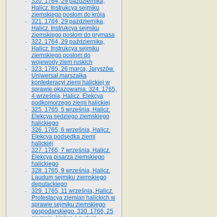
320. 1764, 29 października,
Halicz. Instrukcya sejmiku
ziemskiego posłom do króla
321. 1764, 29 października,
Halicz. Instrukcya sejmiku
ziemskiego posłom do prymasa
322. 1764, 29 października,
Halicz. Instrukcya sejmiku
ziemskiego posłom do
wojewody ziem ruskich
323. 1765, 26 marca, Jaryszów.
Uniwersał marszałka
konfederacyi ziemi halickiej w
sprawie okazowania. 324. 1765,
4 września, Halicz. Elekcya
podkomorzego ziemi halickiej
325. 1765, 5 września, Halicz.
Elekcya sędziego ziemskiego
halickiego
326. 1765, 6 września, Halicz.
Elekcya podsędka ziemi
halickiej
327. 1765, 7 września, Halicz.
Elekcya pisarza ziemskiego
halickiego
328. 1765, 9 września, Halicz.
Laudum sejmiku ziemskiego
deputackiego
329. 1765, 11 września, Halicz.
Protestacya ziemian halickich w
sprawie sejmiku ziemskiego
gospodarskiego. 330. 1766, 25