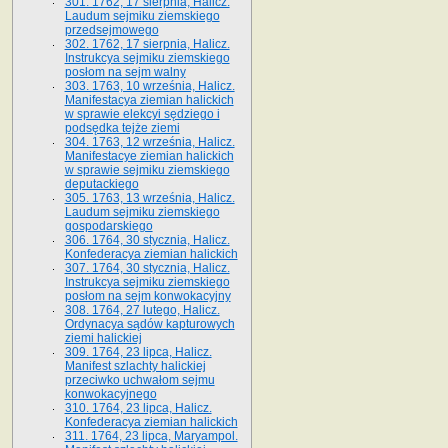
301. 1762, 17 sierpnia, Halicz.
Laudum sejmiku ziemskiego
przedsejmowego
302. 1762, 17 sierpnia, Halicz.
Instrukcya sejmiku ziemskiego
posłom na sejm walny
303. 1763, 10 września, Halicz.
Manifestacya ziemian halickich
w sprawie elekcyi sędziego i
podsędka tejże ziemi
304. 1763, 12 września, Halicz.
Manifestacye ziemian halickich
w sprawie sejmiku ziemskiego
deputackiego
305. 1763, 13 września, Halicz.
Laudum sejmiku ziemskiego
gospodarskiego
306. 1764, 30 stycznia, Halicz.
Konfederacya ziemian halickich
307. 1764, 30 stycznia, Halicz.
Instrukcya sejmiku ziemskiego
posłom na sejm konwokacyjny
308. 1764, 27 lutego, Halicz.
Ordynacya sądów kapturowych
ziemi halickiej
309. 1764, 23 lipca, Halicz.
Manifest szlachty halickiej
przeciwko uchwałom sejmu
konwokacyjnego
310. 1764, 23 lipca, Halicz.
Konfederacya ziemian halickich
311. 1764, 23 lipca, Maryampol.