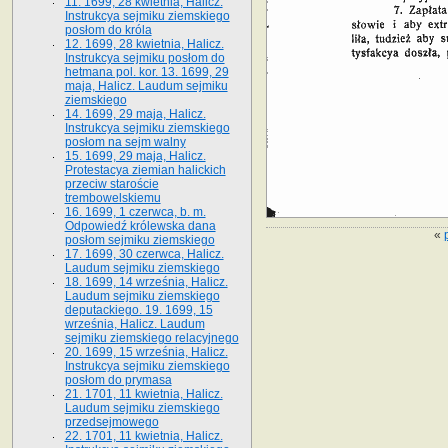
11. 1699, 28 kwietnia, Halicz.
Instrukcya sejmiku ziemskiego
posłom do króla
12. 1699, 28 kwietnia, Halicz.
Instrukcya sejmiku posłom do
hetmana pol. kor. 13. 1699, 29
maja, Halicz. Laudum sejmiku
ziemskiego
14. 1699, 29 maja, Halicz.
Instrukcya sejmiku ziemskiego
posłom na sejm walny
15. 1699, 29 maja, Halicz.
Protestacya ziemian halickich
przeciw staroście
trembowelskiemu
16. 1699, 1 czerwca, b. m.
Odpowiedź królewska dana
«
posłom sejmiku ziemskiego
17. 1699, 30 czerwca, Halicz.
Laudum sejmiku ziemskiego
18. 1699, 14 września, Halicz.
Laudum sejmiku ziemskiego
deputackiego. 19. 1699, 15
września, Halicz. Laudum
sejmiku ziemskiego relacyjnego
20. 1699, 15 września, Halicz.
Instrukcya sejmiku ziemskiego
posłom do prymasa
21. 1701, 11 kwietnia, Halicz.
Laudum sejmiku ziemskiego
przedsejmowego
22. 1701, 11 kwietnia, Halicz.