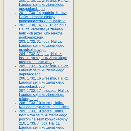
200. 1730, 12 września, Halicz.
Laudum sejmiku ziemskiego
gospodarskiego
201. 1730, 14 grudnia, Halicz.
Poświadczenie elekcyi
podkomorzego ziemi halickiej
202. 1730, 14, 15 i 16 grudnia,
Halicz. Protestacye ziemian
halickich przeciwko elekcyi
podkomorzego
203. 1732, 31 lipca, Halicz.
Laudum sejmiku ziemskiego
przedsejmowego
204. 1732, 31 lipca, Halicz.
Instrukcya sejmiku ziemskiego
posłom na sejm walny
205. 1732, 15 września, Halicz.
Laudum sejmiku ziemskiego
deputackiego
206. 1732, 16 września, Halicz.
Laudum sejmiku ziemskiego
gospodarskiego
207. 1732, 17 listopada, Halicz.
Laudum sejmiku ziemskiego
relacyjnego
208. 1733, 10 marca, Halicz.
Konfederacya ziemian halickich­
209. 1733, 10 marca, Halicz.
Instrukcya sejmiku ziemskiego
posłom na sejm konwokacyjny
210. 1733, 7 lipca, Halicz.
Laudum sejmiku ziemskiego