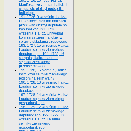
190. 1726, 10 lipca, Halicz.
Manifestacye ziemian halickich
w sprawie elekcyi podsędka
halickiego
191. 1726, 9 września, Halicz.
Protestacye ziemian halickich
przeciwko elekcyi deputata na
trybunał kor. 192. 1726, 11
września, Halicz. Uniwersał
komisarza ziemi halickiej w
sprawie składania czopowego
193. 1727, 15 września, Halicz.
Laudum sejmiku ziemskiego
deputackiego. 194. 1728, 16
sierpnia, Halicz. Laudum
sejmiku ziemskiego
przedsejmowego
195. 1728, 16 sierpnia, Halicz.
Instrukcya sejmiku ziemskiego
posłom na sejm walny
196. 1728, 13 września, Halicz.
Laudum sejmiku ziemskiego
deputackiego
197. 1728, 14 września, Halicz.
Laudum sejmiku ziemskiego
gospodarskiego
198. 1729, 12 września, Halicz.
Laudum sejmiku ziemskiego
deputackiego. 199. 1729, 13
września, Halicz. Laudum
sejmiku ziemskiego
gospodarskiego