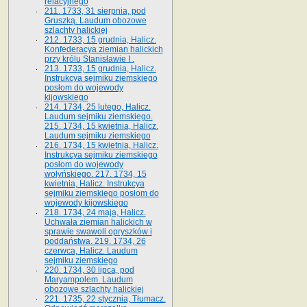
relacyjnego
211. 1733, 31 sierpnia, pod
Gruszką. Laudum obozowe
szlachty halickiej
212. 1733, 15 grudnia, Halicz.
Konfederacya ziemian halickich
przy królu Stanisławie I .
213. 1733, 15 grudnia, Halicz.
Instrukcya sejmiku ziemskiego
posłom do wojewody
kijowskiego
214. 1734, 25 lutego, Halicz.
Laudum sejmiku ziemskiego.
215. 1734, 15 kwietnia, Halicz.
Laudum sejmiku ziemskiego
216. 1734, 15 kwietnia, Halicz.
Instrukcya sejmiku ziemskiego
posłom do wojewody
wołyńskiego. 217. 1734, 15
kwietnia, Halicz. Instrukcya
sejmiku ziemskiego posłom do
wojewody kijowskiego
218. 1734, 24 maja, Halicz.
Uchwała ziemian halickich w
sprawie swawoli opryszków i
poddaństwa. 219. 1734, 26
czerwca, Halicz. Laudum
sejmiku ziemskiego
220. 1734, 30 lipca, pod
Maryampolem. Laudum
obozowe szlachty halickiej
221. 1735, 22 stycznia, Tłumacz.