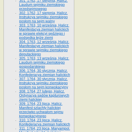
301. 1762, 17 sierpnia, Halicz.
Laudum sejmiku ziemskiego
przedsejmowego
302. 1762, 17 sierpnia, Halicz.
Instrukcya sejmiku ziemskiego
posłom na sejm walny
303. 1763, 10 września, Halicz.
Manifestacya ziemian halickich
w sprawie elekcyi sędziego i
podsędka tejże ziemi
304. 1763, 12 września, Halicz.
Manifestacye ziemian halickich
w sprawie sejmiku ziemskiego
deputackiego
305. 1763, 13 września, Halicz.
Laudum sejmiku ziemskiego
gospodarskiego
306. 1764, 30 stycznia, Halicz.
Konfederacya ziemian halickich
307. 1764, 30 stycznia, Halicz.
Instrukcya sejmiku ziemskiego
posłom na sejm konwokacyjny
308. 1764, 27 lutego, Halicz.
Ordynacya sądów kapturowych
ziemi halickiej
309. 1764, 23 lipca, Halicz.
Manifest szlachty halickiej
przeciwko uchwałom sejmu
konwokacyjnego
310. 1764, 23 lipca, Halicz.
Konfederacya ziemian halickich
311. 1764, 23 lipca, Maryampol.