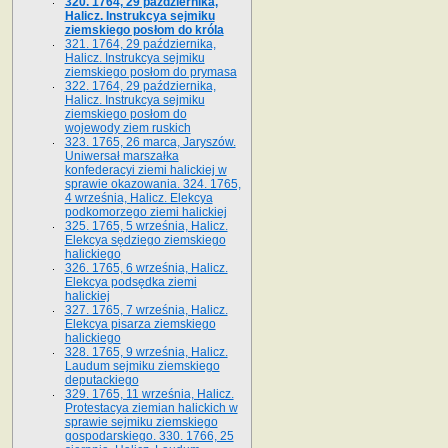
320. 1764, 29 października,
Halicz. Instrukcya sejmiku
ziemskiego posłom do króla
321. 1764, 29 października,
Halicz. Instrukcya sejmiku
ziemskiego posłom do prymasa
322. 1764, 29 października,
Halicz. Instrukcya sejmiku
ziemskiego posłom do
wojewody ziem ruskich
323. 1765, 26 marca, Jaryszów.
Uniwersał marszałka
konfederacyi ziemi halickiej w
sprawie okazowania. 324. 1765,
4 września, Halicz. Elekcya
podkomorzego ziemi halickiej
325. 1765, 5 września, Halicz.
Elekcya sędziego ziemskiego
halickiego
326. 1765, 6 września, Halicz.
Elekcya podsędka ziemi
halickiej
327. 1765, 7 września, Halicz.
Elekcya pisarza ziemskiego
halickiego
328. 1765, 9 września, Halicz.
Laudum sejmiku ziemskiego
deputackiego
329. 1765, 11 września, Halicz.
Protestacya ziemian halickich w
sprawie sejmiku ziemskiego
gospodarskiego. 330. 1766, 25