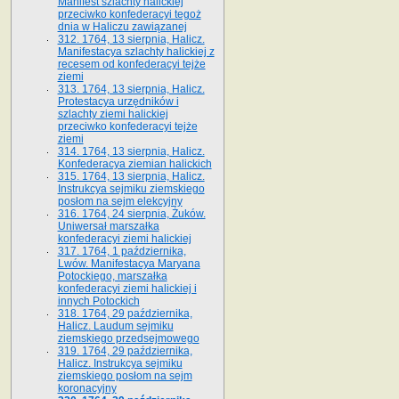
Manifest szlachty halickiej
przeciwko konfederacyi tegoż
dnia w Haliczu zawiązanej
312. 1764, 13 sierpnia, Halicz.
Manifestacya szlachty halickiej z
recesem od konfederacyi tejże
ziemi
313. 1764, 13 sierpnia, Halicz.
Protestacya urzędników i
szlachty ziemi halickiej
przeciwko konfederacyi tejże
ziemi
314. 1764, 13 sierpnia, Halicz.
Konfederacya ziemian halickich
315. 1764, 13 sierpnia, Halicz.
Instrukcya sejmiku ziemskiego
posłom na sejm elekcyjny
316. 1764, 24 sierpnia, Żuków.
Uniwersał marszałka
konfederacyi ziemi halickiej
317. 1764, 1 października,
Lwów. Manifestacya Maryana
Potockiego, marszałka
konfederacyi ziemi halickiej i
innych Potockich
318. 1764, 29 października,
Halicz. Laudum sejmiku
ziemskiego przedsejmowego
319. 1764, 29 października,
Halicz. Instrukcya sejmiku
ziemskiego posłom na sejm
koronacyjny