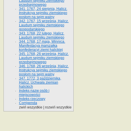
Laudum sejmiku ziemskiego
przedsejmowego
341. 1767, 24 sierpnia, Halicz.
Instrukcya sejmiku ziemskiego
posłom na sejm walny
342. 1767, 15 września, Halicz.
Laudum sejmiku ziemskiego
gospodarskiego
343. 1768, 22 lutego, Halicz.
Laudum sejmiku ziemskiego
344. 1768, 17 maja, Winnica.
Manifestacya marszałka
konfederacyi ziemi halickiej
345. 1768, 26 września, Halicz.
Laudum sejmiku ziemskiego
przedsejmowego
346. 1768, 26 września, Halicz.
Instrukcya sejmiku ziemskiego
posłom na sejm walny
347. 1772, 3 października,
Halicz. Uchwała ziemian
halickich
Indeks nazw osób i
miejscowości
Indeks rzeczowy
Corrigenda
zwiń wszystkie
|
rozwiń wszystkie