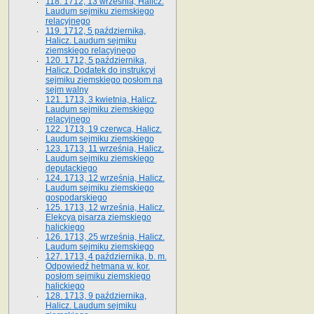
118. 1712, 13 września, Halicz.
Laudum sejmiku ziemskiego
relacyjnego
119. 1712, 5 października,
Halicz. Laudum sejmiku
ziemskiego relacyjnego
120. 1712, 5 października,
Halicz. Dodatek do instrukcyi
sejmiku ziemskiego posłom na
sejm walny
121. 1713, 3 kwietnia, Halicz.
Laudum sejmiku ziemskiego
relacyjnego
122. 1713, 19 czerwca, Halicz.
Laudum sejmiku ziemskiego
123. 1713, 11 września, Halicz.
Laudum sejmiku ziemskiego
deputackiego
124. 1713, 12 września, Halicz.
Laudum sejmiku ziemskiego
gospodarskiego
125. 1713, 12 września, Halicz.
Elekcya pisarza ziemskiego
halickiego
126. 1713, 25 września, Halicz.
Laudum sejmiku ziemskiego
127. 1713, 4 października, b. m.
Odpowiedź hetmana w. kor.
posłom sejmiku ziemskiego
halickiego
128. 1713, 9 października,
Halicz. Laudum sejmiku