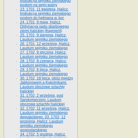
Instrukcya sejmiku ziemskiego
posłom na sejm walny
23. 1701, 11 kwietnia, Halicz.
Instrukcya sejmiku ziemskiego
posłom do hetmana w. kor.
24. 1701, 9 maja, Halicz.
Ordynacya sądu skarbowego
ziemi halickiej (fragment)
25. 1701, 9 sierpnia, Halicz.
Laudum sejmiku ziemskiego
26. 1701, 12 września, Halicz.
Laudum sejmiku ziemskiego
27. 1702, 9 stycznia, Halicz.
Laudum sejmiku ziemskiego
28. 1702, 8 czerwca, Halicz.
Laudum sejmiku ziemskiego
29. 1702, 6 lipca, Halicz.
Laudum sejmiku ziemskiego
30. 1702, 18 lipca, obóz między
Jabłonowem a Kąkolnikami.
Laudum obozowe szlachty
halickiej
31. 1702, 2 września, pod
Sandomierzem. Laudum
obozowe szlachty halickiej
32. 1702, 11 września, Halicz.
Laudum sejmiku ziemskiego
deputackiego. 33. 1702, 12
września, Halicz. Laudum
sejmiku ziemskiego
gospodarskiego
34. 1702, 5 grudnia, Halicz.