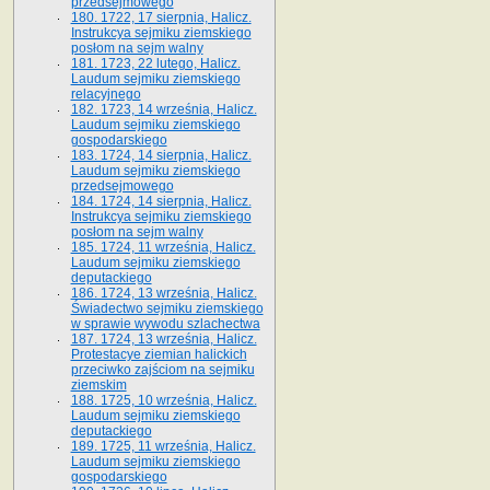
przedsejmowego
180. 1722, 17 sierpnia, Halicz.
Instrukcya sejmiku ziemskiego
posłom na sejm walny
181. 1723, 22 lutego, Halicz.
Laudum sejmiku ziemskiego
relacyjnego
182. 1723, 14 września, Halicz.
Laudum sejmiku ziemskiego
gospodarskiego
183. 1724, 14 sierpnia, Halicz.
Laudum sejmiku ziemskiego
przedsejmowego
184. 1724, 14 sierpnia, Halicz.
Instrukcya sejmiku ziemskiego
posłom na sejm walny
185. 1724, 11 września, Halicz.
Laudum sejmiku ziemskiego
deputackiego
186. 1724, 13 września, Halicz.
Świadectwo sejmiku ziemskiego
w sprawie wywodu szlachectwa
187. 1724, 13 września, Halicz.
Protestacye ziemian halickich
przeciwko zajściom na sejmiku
ziemskim
188. 1725, 10 września, Halicz.
Laudum sejmiku ziemskiego
deputackiego
189. 1725, 11 września, Halicz.
Laudum sejmiku ziemskiego
gospodarskiego