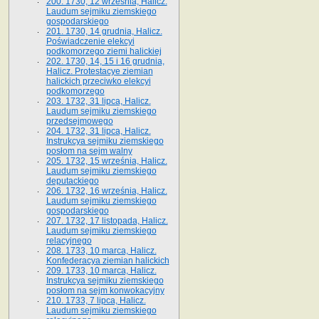
200. 1730, 12 września, Halicz.
Laudum sejmiku ziemskiego
gospodarskiego
201. 1730, 14 grudnia, Halicz.
Poświadczenie elekcyi
podkomorzego ziemi halickiej
202. 1730, 14, 15 i 16 grudnia,
Halicz. Protestacye ziemian
halickich przeciwko elekcyi
podkomorzego
203. 1732, 31 lipca, Halicz.
Laudum sejmiku ziemskiego
przedsejmowego
204. 1732, 31 lipca, Halicz.
Instrukcya sejmiku ziemskiego
posłom na sejm walny
205. 1732, 15 września, Halicz.
Laudum sejmiku ziemskiego
deputackiego
206. 1732, 16 września, Halicz.
Laudum sejmiku ziemskiego
gospodarskiego
207. 1732, 17 listopada, Halicz.
Laudum sejmiku ziemskiego
relacyjnego
208. 1733, 10 marca, Halicz.
Konfederacya ziemian halickich­
209. 1733, 10 marca, Halicz.
Instrukcya sejmiku ziemskiego
posłom na sejm konwokacyjny
210. 1733, 7 lipca, Halicz.
Laudum sejmiku ziemskiego