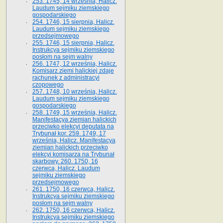
253. 1745, 14 września, Halicz.
Laudum sejmiku ziemskiego
gospodarskiego
254. 1746, 15 sierpnia, Halicz.
Laudum sejmiku ziemskiego
przedsejmowego
255. 1746, 15 sierpnia, Halicz.
Instrukcya sejmiku ziemskiego
posłom na sejm walny
256. 1747, 12 września, Halicz.
Komisarz ziemi halickiej zdaje
rachunek z administracyi
czopowego
257. 1748, 10 września, Halicz.
Laudum sejmiku ziemskiego
gospodarskiego
258. 1749, 15 września, Halicz.
Manifestacya ziemian halickich
przeciwko elekcyi deputata na
Trybunał kor. 259. 1749, 17
września, Halicz. Manifestacya
ziemian halickich przeciwko
elekcyi komisarza na Trybunał
skarbowy. 260. 1750, 16
czerwca, Halicz. Laudum
sejmiku ziemskiego
przedsejmowego
261. 1750, 16 czerwca, Halicz.
Instrukcya sejmiku ziemskiego
posłom na sejm walny
262. 1750, 16 czerwca, Halicz.
Instrukcya sejmiku ziemskiego