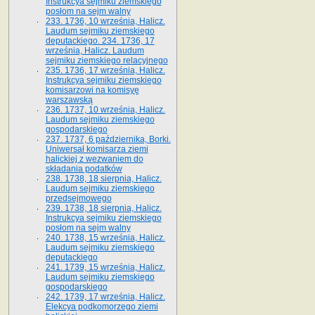
Instrukcya sejmiku ziemskiego
posłom na sejm walny
233. 1736, 10 września, Halicz.
Laudum sejmiku ziemskiego
deputackiego. 234. 1736, 17
września, Halicz. Laudum
sejmiku ziemskiego relacyjnego
235. 1736, 17 września, Halicz.
Instrukcya sejmiku ziemskiego
komisarzowi na komisyę
warszawską
236. 1737, 10 września, Halicz.
Laudum sejmiku ziemskiego
gospodarskiego
237. 1737, 6 października, Borki.
Uniwersał komisarza ziemi
halickiej z wezwaniem do
składania podatków
238. 1738, 18 sierpnia, Halicz.
Laudum sejmiku ziemskiego
przedsejmowego
239. 1738, 18 sierpnia, Halicz.
Instrukcya sejmiku ziemskiego
posłom na sejm walny
240. 1738, 15 września, Halicz.
Laudum sejmiku ziemskiego
deputackiego
241. 1739, 15 września, Halicz.
Laudum sejmiku ziemskiego
gospodarskiego
242. 1739, 17 września, Halicz.
Elekcya podkomorzego ziemi