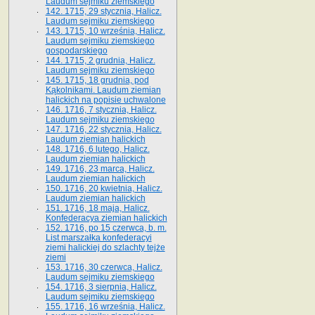
Laudum sejmiku ziemskiego
142. 1715, 29 stycznia, Halicz.
Laudum sejmiku ziemskiego
143. 1715, 10 września, Halicz.
Laudum sejmiku ziemskiego
gospodarskiego
144. 1715, 2 grudnia, Halicz.
Laudum sejmiku ziemskiego
145. 1715, 18 grudnia, pod
Kąkolnikami. Laudum ziemian
halickich na popisie uchwalone
146. 1716, 7 stycznia, Halicz.
Laudum sejmiku ziemskiego
147. 1716, 22 stycznia, Halicz.
Laudum ziemian halickich
148. 1716, 6 lutego, Halicz.
Laudum ziemian halickich
149. 1716, 23 marca, Halicz.
Laudum ziemian halickich
150. 1716, 20 kwietnia, Halicz.
Laudum ziemian halickich
151. 1716, 18 maja, Halicz.
Konfederacya ziemian halickich
152. 1716, po 15 czerwca, b. m.
List marszałka konfederacyi
ziemi halickiej do szlachty tejże
ziemi
153. 1716, 30 czerwca, Halicz.
Laudum sejmiku ziemskiego
154. 1716, 3 sierpnia, Halicz.
Laudum sejmiku ziemskiego
155. 1716, 16 września, Halicz.