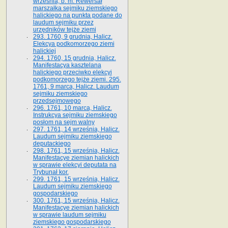
września, b. m. Rewersał
marszałka sejmiku ziemskiego
halickiego na punkta podane do
laudum sejmiku przez
urzędników tejże ziemi
293. 1760, 9 grudnia, Halicz.
Elekcya podkomorzego ziemi
halickiej
294. 1760, 15 grudnia, Halicz.
Manifestacya kasztelana
halickiego przeciwko elekcyi
podkomorzego tejże ziemi. 295.
1761, 9 marca, Halicz. Laudum
sejmiku ziemskiego
przedsejmowego
296. 1761, 10 marca, Halicz.
Instrukcya sejmiku ziemskiego
posłom na sejm walny
297. 1761, 14 września, Halicz.
Laudum sejmiku ziemskiego
deputackiego
298. 1761, 15 września, Halicz.
Manifestacye ziemian halickich
w sprawie elekcyi deputata na
Trybunał kor.
299. 1761, 15 września, Halicz.
Laudum sejmiku ziemskiego
gospodarskiego
300. 1761, 15 września, Halicz.
Manifestacye ziemian halickich
w sprawie laudum sejmiku
ziemskiego gospodarskiego