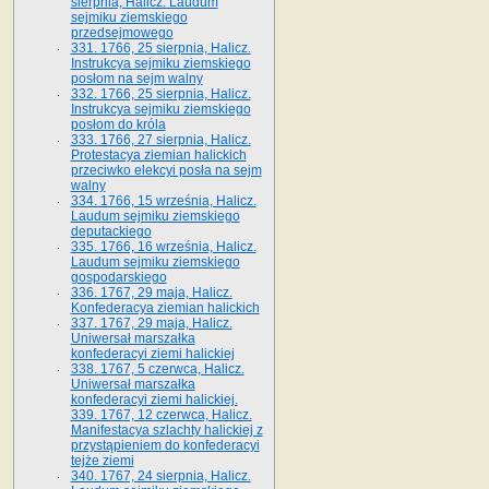
sierpnia, Halicz. Laudum
sejmiku ziemskiego
przedsejmowego
331. 1766, 25 sierpnia, Halicz.
Instrukcya sejmiku ziemskiego
posłom na sejm walny
332. 1766, 25 sierpnia, Halicz.
Instrukcya sejmiku ziemskiego
posłom do króla
333. 1766, 27 sierpnia, Halicz.
Protestacya ziemian halickich
przeciwko elekcyi posła na sejm
walny
334. 1766, 15 września, Halicz.
Laudum sejmiku ziemskiego
deputackiego
335. 1766, 16 września, Halicz.
Laudum sejmiku ziemskiego
gospodarskiego
336. 1767, 29 maja, Halicz.
Konfederacya ziemian halickich
337. 1767, 29 maja, Halicz.
Uniwersał marszałka
konfederacyi ziemi halickiej
338. 1767, 5 czerwca, Halicz.
Uniwersał marszałka
konfederacyi ziemi halickiej.
339. 1767, 12 czerwca, Halicz.
Manifestacya szlachty halickiej z
przystąpieniem do konfederacyi
tejże ziemi
340. 1767, 24 sierpnia, Halicz.