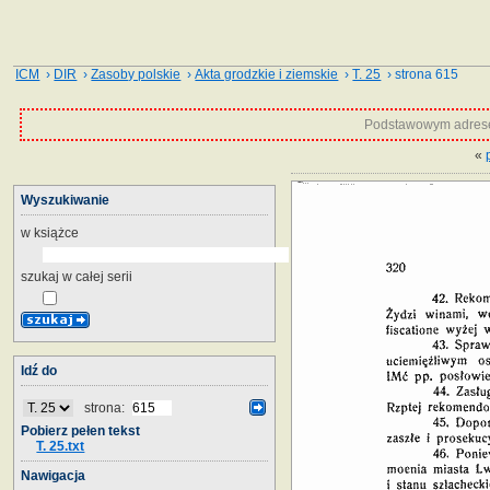
ICM
›
DIR
›
Zasoby polskie
›
Akta grodzkie i ziemskie
›
T. 25
› strona 615
Podstawowym adrese
«
Wyszukiwanie
w książce
szukaj w całej serii
Idź do
strona:
Pobierz pełen tekst
T. 25.txt
Nawigacja