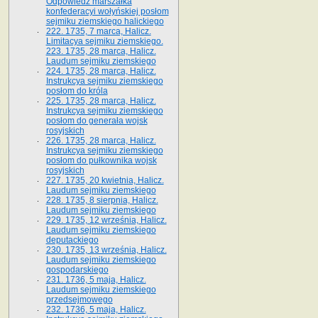
Odpowiedź marszałka
konfederacyi wołyńskiej posłom
sejmiku ziemskiego halickiego
222. 1735, 7 marca, Halicz.
Limitacya sejmiku ziemskiego.
223. 1735, 28 marca, Halicz.
Laudum sejmiku ziemskiego
224. 1735, 28 marca, Halicz.
Instrukcya sejmiku ziemskiego
posłom do króla
225. 1735, 28 marca, Halicz.
Instrukcya sejmiku ziemskiego
posłom do generała wojsk
rosyjskich
226. 1735, 28 marca, Halicz.
Instrukcya sejmiku ziemskiego
posłom do pułkownika wojsk
rosyjskich
227. 1735, 20 kwietnia, Halicz.
Laudum sejmiku ziemskiego
228. 1735, 8 sierpnia, Halicz.
Laudum sejmiku ziemskiego
229. 1735, 12 września, Halicz.
Laudum sejmiku ziemskiego
deputackiego
230. 1735, 13 września, Halicz.
Laudum sejmiku ziemskiego
gospodarskiego
231. 1736, 5 maja, Halicz.
Laudum sejmiku ziemskiego
przedsejmowego
232. 1736, 5 maja, Halicz.