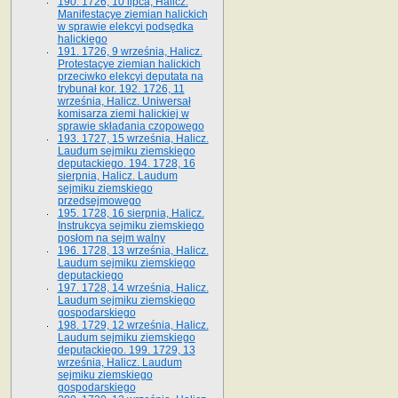
190. 1726, 10 lipca, Halicz.
Manifestacye ziemian halickich
w sprawie elekcyi podsędka
halickiego
191. 1726, 9 września, Halicz.
Protestacye ziemian halickich
przeciwko elekcyi deputata na
trybunał kor. 192. 1726, 11
września, Halicz. Uniwersał
komisarza ziemi halickiej w
sprawie składania czopowego
193. 1727, 15 września, Halicz.
Laudum sejmiku ziemskiego
deputackiego. 194. 1728, 16
sierpnia, Halicz. Laudum
sejmiku ziemskiego
przedsejmowego
195. 1728, 16 sierpnia, Halicz.
Instrukcya sejmiku ziemskiego
posłom na sejm walny
196. 1728, 13 września, Halicz.
Laudum sejmiku ziemskiego
deputackiego
197. 1728, 14 września, Halicz.
Laudum sejmiku ziemskiego
gospodarskiego
198. 1729, 12 września, Halicz.
Laudum sejmiku ziemskiego
deputackiego. 199. 1729, 13
września, Halicz. Laudum
sejmiku ziemskiego
gospodarskiego