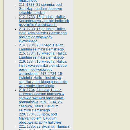
relacyjnego
211. 1733, 31 sierpnia, pod
Gruszką. Laudum obozowe
szlachty halickiej
212. 1733, 15 grudnia, Halicz.
Konfederacya ziemian halickich
przy królu Stanisławie I .
213. 1733, 15 grudnia, Halicz.
Instrukcya sejmiku ziemskiego
posłom do wojewody
kijowskiego
214. 1734, 25 lutego, Halicz.
Laudum sejmiku ziemskiego.
215. 1734, 15 kwietnia, Halicz.
Laudum sejmiku ziemskiego
216. 1734, 15 kwietnia, Halicz.
Instrukcya sejmiku ziemskiego
posłom do wojewody
wołyńskiego. 217. 1734, 15
kwietnia, Halicz. Instrukcya
sejmiku ziemskiego posłom do
wojewody kijowskiego
218. 1734, 24 maja, Halicz.
Uchwała ziemian halickich w
sprawie swawoli opryszków i
poddaństwa. 219. 1734, 26
czerwca, Halicz. Laudum
sejmiku ziemskiego
220. 1734, 30 lipca, pod
Maryampolem. Laudum
obozowe szlachty halickiej
221. 1735, 22 stycznia, Tłumacz.