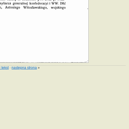
 tekst
·
następna strona
»