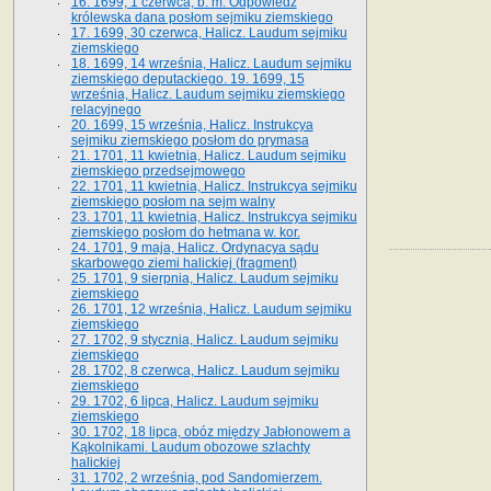
16. 1699, 1 czerwca, b. m. Odpowiedź
królewska dana posłom sejmiku ziemskiego
17. 1699, 30 czerwca, Halicz. Laudum sejmiku
ziemskiego
18. 1699, 14 września, Halicz. Laudum sejmiku
ziemskiego deputackiego. 19. 1699, 15
września, Halicz. Laudum sejmiku ziemskiego
relacyjnego
20. 1699, 15 września, Halicz. Instrukcya
sejmiku ziemskiego posłom do prymasa
21. 1701, 11 kwietnia, Halicz. Laudum sejmiku
ziemskiego przedsejmowego
22. 1701, 11 kwietnia, Halicz. Instrukcya sejmiku
ziemskiego posłom na sejm walny
23. 1701, 11 kwietnia, Halicz. Instrukcya sejmiku
ziemskiego posłom do hetmana w. kor.
24. 1701, 9 maja, Halicz. Ordynacya sądu
skarbowego ziemi halickiej (fragment)
25. 1701, 9 sierpnia, Halicz. Laudum sejmiku
ziemskiego
26. 1701, 12 września, Halicz. Laudum sejmiku
ziemskiego
27. 1702, 9 stycznia, Halicz. Laudum sejmiku
ziemskiego
28. 1702, 8 czerwca, Halicz. Laudum sejmiku
ziemskiego
29. 1702, 6 lipca, Halicz. Laudum sejmiku
ziemskiego
30. 1702, 18 lipca, obóz między Jabłonowem a
Kąkolnikami. Laudum obozowe szlachty
halickiej
31. 1702, 2 września, pod Sandomierzem.