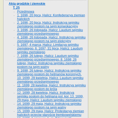
Akta grodzkie i ziemskie
T. 25
Przedmowa
1. 1696, 20 lipca, Halicz. Konfederacya ziemian
halickich
2. 1696, 20 lipca, Halicz. Instrukcya sejmiku
ziemskiego posłom na sejm konwokacyjny
3. 1696, 26 listopada, Halicz. Laudum sejmiku
ziemskiego przedsejmowego
4. 1696, 26 listopada, Halicz. Instrukcya sejmiku
ziemskiego posłom na sejm elekcyjny
5. 1697, 4 marca, Halicz. Limitacya sejmiku
ziemskiego. 6. 1697, 31 lipca, Halicz. Laudum
sejmiku ziemskiego
7. 1698, 26 lutego, Halicz. Laudum sejmiku
ziemskiego przedsejmowego. 8. 1698, 26
lutego, Halicz. Instrukcya sejmiku ziemskiego
posłom na sejm walny
9. 1698, 26 lutego, Halicz. Instrukcya sejmiku
ziemskiego posłom do hetmanów koronnych.
10. 1699, 28 kwietnia, Halicz. Laudum sejmiku
ziemskiego przedsejmowego
11. 1699, 28 kwietnia, Halicz. Instrukcya sejmiku
ziemskiego posłom do króla
12. 1699, 28 kwietnia, Halicz. Instrukcya
sejmiku posłom do hetmana pol. kor. 13. 1699,
29 maja, Halicz. Laudum sejmiku ziemskiego
14. 1699, 29 maja, Halicz. Instrukcya sejmiku
ziemskiego posłom na sejm walny
15. 1699, 29 maja, Halicz. Protestacya ziemian
halickich przeciw staroście trembowelskiemu