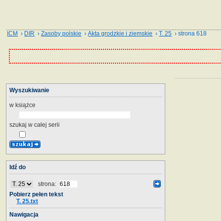
ICM
›
DIR
›
Zasoby polskie
›
Akta grodzkie i ziemskie
›
T. 25
› strona 618
Wyszukiwanie
w książce
szukaj w całej serii
Idź do
strona:
Pobierz pełen tekst
T. 25.txt
Nawigacja