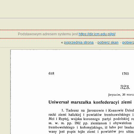
Podstawowym adresem systemu jest
https://dir.icm.edu.pl/pl/
.
«
poprzednia strona
·
pobierz skan
·
pobierz