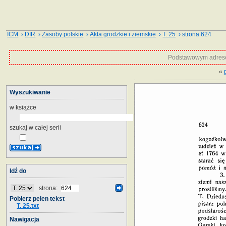
ICM
›
DIR
›
Zasoby polskie
›
Akta grodzkie i ziemskie
›
T. 25
› strona 624
Podstawowym adrese
«
Wyszukiwanie
w książce
szukaj w całej serii
Idź do
strona:
Pobierz pełen tekst
T. 25.txt
Nawigacja