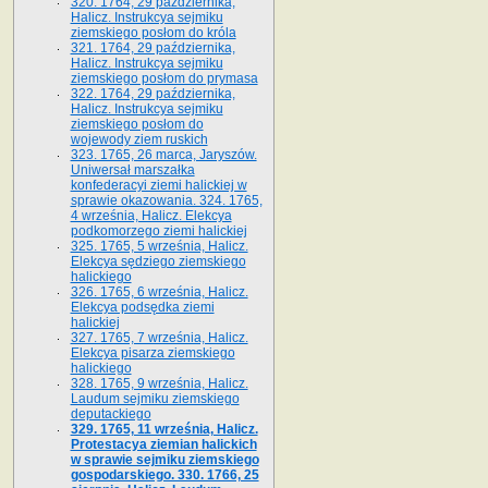
320. 1764, 29 października,
Halicz. Instrukcya sejmiku
ziemskiego posłom do króla
321. 1764, 29 października,
Halicz. Instrukcya sejmiku
ziemskiego posłom do prymasa
322. 1764, 29 października,
Halicz. Instrukcya sejmiku
ziemskiego posłom do
wojewody ziem ruskich
323. 1765, 26 marca, Jaryszów.
Uniwersał marszałka
konfederacyi ziemi halickiej w
sprawie okazowania. 324. 1765,
4 września, Halicz. Elekcya
podkomorzego ziemi halickiej
325. 1765, 5 września, Halicz.
Elekcya sędziego ziemskiego
halickiego
326. 1765, 6 września, Halicz.
Elekcya podsędka ziemi
halickiej
327. 1765, 7 września, Halicz.
Elekcya pisarza ziemskiego
halickiego
328. 1765, 9 września, Halicz.
Laudum sejmiku ziemskiego
deputackiego
329. 1765, 11 września, Halicz.
Protestacya ziemian halickich
w sprawie sejmiku ziemskiego
gospodarskiego. 330. 1766, 25