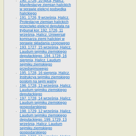
190. 1726, 10 lipca, Halicz.
Manifestacye ziemian halickich
w sprawie elekcyi podsędka
halickiego
191. 1726, 9 września, Halicz.
Protestacye ziemian halickich
przeciwko elekcyi deputata na
trybunał kor. 192. 1726, 11
września, Halicz. Uniwersał
komisarza ziemi halickiej w
sprawie składania czopowego
193. 1727, 15 września, Halicz.
Laudum sejmiku ziemskiego
deputackiego. 194. 1728, 16
sierpnia, Halicz. Laudum
sejmiku ziemskiego
przedsejmowego
195. 1728, 16 sierpnia, Halicz.
Instrukcya sejmiku ziemskiego
posłom na sejm walny
196. 1728, 13 września, Halicz.
Laudum sejmiku ziemskiego
deputackiego
197. 1728, 14 września, Halicz.
Laudum sejmiku ziemskiego
gospodarskiego
198. 1729, 12 września, Halicz.
Laudum sejmiku ziemskiego
deputackiego. 199. 1729, 13
września, Halicz. Laudum
sejmiku ziemskiego
gospodarskiego