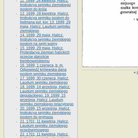
11. 1699, 28 kwietnia, Halicz.
Instrukcya sejmiku ziemskiego
posłom do króla
12. 1699, 28 kwietnia, Halicz.
Instrukcya sejmiku posłom do
hetmana pol. kor. 13. 1699, 29
maja, Halicz. Laudum sejmiku
ziemskiego
14. 1699, 29 maja, Halicz.
Instrukcya sejmiku ziemskiego
posłom na sejm walny
15. 1699, 29 maja, Halicz.
Protestacya ziemian halickich
przeciw staroście
trembowelskiemu
16. 1699, 1 czerwca, b. m.
Odpowiedź królewska dana
«
posłom sejmiku ziemskiego
17. 1699, 30 czerwca, Halicz.
Laudum sejmiku ziemskiego
18. 1699, 14 września, Halicz.
Laudum sejmiku ziemskiego
deputackiego. 19. 1699, 15
września, Halicz. Laudum
sejmiku ziemskiego relacyjnego
20. 1699, 15 września, Halicz.
Instrukcya sejmiku ziemskiego
posłom do prymasa
21. 1701, 11 kwietnia, Halicz.
Laudum sejmiku ziemskiego
przedsejmowego
22. 1701, 11 kwietnia, Halicz.