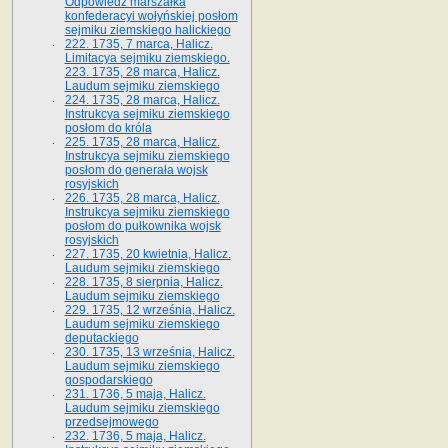
Odpowiedź marszałka
konfederacyi wołyńskiej posłom
sejmiku ziemskiego halickiego
222. 1735, 7 marca, Halicz.
Limitacya sejmiku ziemskiego.
223. 1735, 28 marca, Halicz.
Laudum sejmiku ziemskiego
224. 1735, 28 marca, Halicz.
Instrukcya sejmiku ziemskiego
posłom do króla
225. 1735, 28 marca, Halicz.
Instrukcya sejmiku ziemskiego
posłom do generała wojsk
rosyjskich
226. 1735, 28 marca, Halicz.
Instrukcya sejmiku ziemskiego
posłom do pułkownika wojsk
rosyjskich
227. 1735, 20 kwietnia, Halicz.
Laudum sejmiku ziemskiego
228. 1735, 8 sierpnia, Halicz.
Laudum sejmiku ziemskiego
229. 1735, 12 września, Halicz.
Laudum sejmiku ziemskiego
deputackiego
230. 1735, 13 września, Halicz.
Laudum sejmiku ziemskiego
gospodarskiego
231. 1736, 5 maja, Halicz.
Laudum sejmiku ziemskiego
przedsejmowego
232. 1736, 5 maja, Halicz.