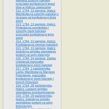
Manifest szlachty halickiej
przeciwko konfederacyi tegoż
dnia w Haliczu zawiązanej
312. 1764, 13 sierpnia, Halicz.
Manifestacya szlachty halickiej z
recesem od konfederacyi tejże
ziemi
313. 1764, 13 sierpnia, Halicz.
Protestacya urzędników i
szlachty ziemi halickiej
przeciwko konfederacyi tejże
ziemi
314. 1764, 13 sierpnia, Halicz.
Konfederacya ziemian halickich
315. 1764, 13 sierpnia, Halicz.
Instrukcya sejmiku ziemskiego
posłom na sejm elekcyjny
316. 1764, 24 sierpnia, Żuków.
Uniwersał marszałka
konfederacyi ziemi halickiej
317. 1764, 1 października,
Lwów. Manifestacya Maryana
Potockiego, marszałka
konfederacyi ziemi halickiej i
innych Potockich
318. 1764, 29 października,
Halicz. Laudum sejmiku
ziemskiego przedsejmowego
319. 1764, 29 października,
Halicz. Instrukcya sejmiku
ziemskiego posłom na sejm
koronacyjny