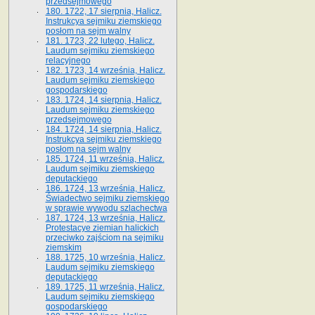
przedsejmowego
180. 1722, 17 sierpnia, Halicz.
Instrukcya sejmiku ziemskiego
posłom na sejm walny
181. 1723, 22 lutego, Halicz.
Laudum sejmiku ziemskiego
relacyjnego
182. 1723, 14 września, Halicz.
Laudum sejmiku ziemskiego
gospodarskiego
183. 1724, 14 sierpnia, Halicz.
Laudum sejmiku ziemskiego
przedsejmowego
184. 1724, 14 sierpnia, Halicz.
Instrukcya sejmiku ziemskiego
posłom na sejm walny
185. 1724, 11 września, Halicz.
Laudum sejmiku ziemskiego
deputackiego
186. 1724, 13 września, Halicz.
Świadectwo sejmiku ziemskiego
w sprawie wywodu szlachectwa
187. 1724, 13 września, Halicz.
Protestacye ziemian halickich
przeciwko zajściom na sejmiku
ziemskim
188. 1725, 10 września, Halicz.
Laudum sejmiku ziemskiego
deputackiego
189. 1725, 11 września, Halicz.
Laudum sejmiku ziemskiego
gospodarskiego