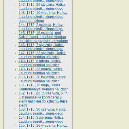
Laudum sejmiku ziemskiego
142. 1715, 29 stycznia, Halicz.
Laudum sejmiku ziemskiego
143. 1715, 10 września, Halicz.
Laudum sejmiku ziemskiego
gospodarskiego
144. 1715, 2 grudnia, Halicz.
Laudum sejmiku ziemskiego
145. 1715, 18 grudnia, pod
Kąkolnikami. Laudum ziemian
halickich na popisie uchwalone
146. 1716, 7 stycznia, Halicz.
Laudum sejmiku ziemskiego
147. 1716, 22 stycznia, Halicz.
Laudum ziemian halickich
148. 1716, 6 lutego, Halicz.
Laudum ziemian halickich
149. 1716, 23 marca, Halicz.
Laudum ziemian halickich
150. 1716, 20 kwietnia, Halicz.
Laudum ziemian halickich
151. 1716, 18 maja, Halicz.
Konfederacya ziemian halickich
152. 1716, po 15 czerwca, b. m.
List marszałka konfederacyi
ziemi halickiej do szlachty tejże
ziemi
153. 1716, 30 czerwca, Halicz.
Laudum sejmiku ziemskiego
154. 1716, 3 sierpnia, Halicz.
Laudum sejmiku ziemskiego
155. 1716, 16 września, Halicz.