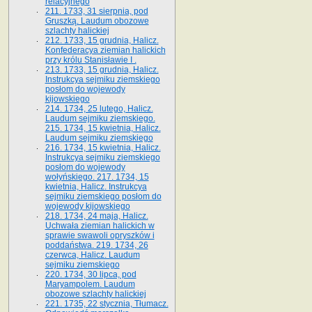
relacyjnego
211. 1733, 31 sierpnia, pod
Gruszką. Laudum obozowe
szlachty halickiej
212. 1733, 15 grudnia, Halicz.
Konfederacya ziemian halickich
przy królu Stanisławie I .
213. 1733, 15 grudnia, Halicz.
Instrukcya sejmiku ziemskiego
posłom do wojewody
kijowskiego
214. 1734, 25 lutego, Halicz.
Laudum sejmiku ziemskiego.
215. 1734, 15 kwietnia, Halicz.
Laudum sejmiku ziemskiego
216. 1734, 15 kwietnia, Halicz.
Instrukcya sejmiku ziemskiego
posłom do wojewody
wołyńskiego. 217. 1734, 15
kwietnia, Halicz. Instrukcya
sejmiku ziemskiego posłom do
wojewody kijowskiego
218. 1734, 24 maja, Halicz.
Uchwała ziemian halickich w
sprawie swawoli opryszków i
poddaństwa. 219. 1734, 26
czerwca, Halicz. Laudum
sejmiku ziemskiego
220. 1734, 30 lipca, pod
Maryampolem. Laudum
obozowe szlachty halickiej
221. 1735, 22 stycznia, Tłumacz.