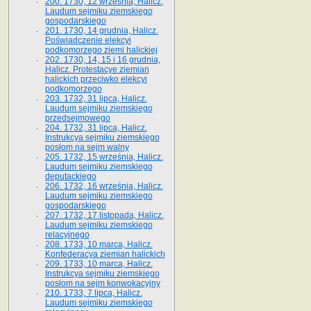
200. 1730, 12 września, Halicz.
Laudum sejmiku ziemskiego
gospodarskiego
201. 1730, 14 grudnia, Halicz.
Poświadczenie elekcyi
podkomorzego ziemi halickiej
202. 1730, 14, 15 i 16 grudnia,
Halicz. Protestacye ziemian
halickich przeciwko elekcyi
podkomorzego
203. 1732, 31 lipca, Halicz.
Laudum sejmiku ziemskiego
przedsejmowego
204. 1732, 31 lipca, Halicz.
Instrukcya sejmiku ziemskiego
posłom na sejm walny
205. 1732, 15 września, Halicz.
Laudum sejmiku ziemskiego
deputackiego
206. 1732, 16 września, Halicz.
Laudum sejmiku ziemskiego
gospodarskiego
207. 1732, 17 listopada, Halicz.
Laudum sejmiku ziemskiego
relacyjnego
208. 1733, 10 marca, Halicz.
Konfederacya ziemian halickich­
209. 1733, 10 marca, Halicz.
Instrukcya sejmiku ziemskiego
posłom na sejm konwokacyjny
210. 1733, 7 lipca, Halicz.
Laudum sejmiku ziemskiego