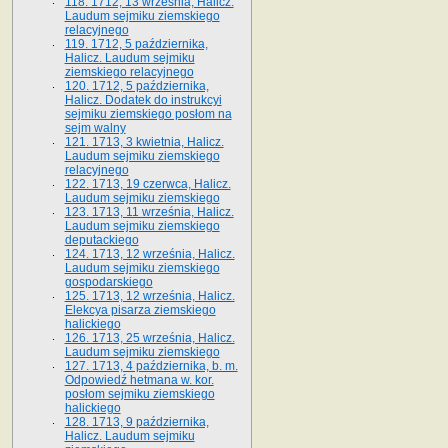
118. 1712, 13 września, Halicz.
Laudum sejmiku ziemskiego
relacyjnego
119. 1712, 5 października,
Halicz. Laudum sejmiku
ziemskiego relacyjnego
120. 1712, 5 października,
Halicz. Dodatek do instrukcyi
sejmiku ziemskiego posłom na
sejm walny
121. 1713, 3 kwietnia, Halicz.
Laudum sejmiku ziemskiego
relacyjnego
122. 1713, 19 czerwca, Halicz.
Laudum sejmiku ziemskiego
123. 1713, 11 września, Halicz.
Laudum sejmiku ziemskiego
deputackiego
124. 1713, 12 września, Halicz.
Laudum sejmiku ziemskiego
gospodarskiego
125. 1713, 12 września, Halicz.
Elekcya pisarza ziemskiego
halickiego
126. 1713, 25 września, Halicz.
Laudum sejmiku ziemskiego
127. 1713, 4 października, b. m.
Odpowiedź hetmana w. kor.
posłom sejmiku ziemskiego
halickiego
128. 1713, 9 października,
Halicz. Laudum sejmiku