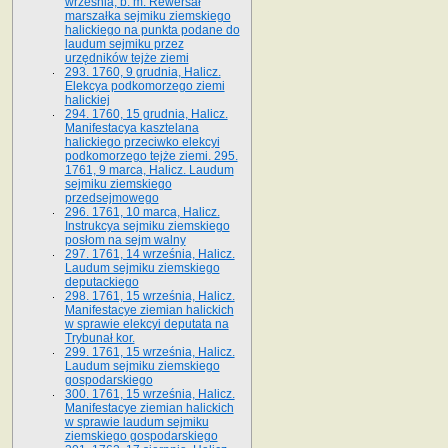
września, b. m. Rewersał
marszałka sejmiku ziemskiego
halickiego na punkta podane do
laudum sejmiku przez
urzędników tejże ziemi
293. 1760, 9 grudnia, Halicz.
Elekcya podkomorzego ziemi
halickiej
294. 1760, 15 grudnia, Halicz.
Manifestacya kasztelana
halickiego przeciwko elekcyi
podkomorzego tejże ziemi. 295.
1761, 9 marca, Halicz. Laudum
sejmiku ziemskiego
przedsejmowego
296. 1761, 10 marca, Halicz.
Instrukcya sejmiku ziemskiego
posłom na sejm walny
297. 1761, 14 września, Halicz.
Laudum sejmiku ziemskiego
deputackiego
298. 1761, 15 września, Halicz.
Manifestacye ziemian halickich
w sprawie elekcyi deputata na
Trybunał kor.
299. 1761, 15 września, Halicz.
Laudum sejmiku ziemskiego
gospodarskiego
300. 1761, 15 września, Halicz.
Manifestacye ziemian halickich
w sprawie laudum sejmiku
ziemskiego gospodarskiego