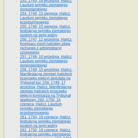
253. 1745, 14 września, Halicz.
Laudum sejmiku ziemskiego
gospodarskiego
254. 1746, 15 sierpnia, Halicz.
Laudum sejmiku ziemskiego
przedsejmowego
255. 1746, 15 sierpnia, Halicz.
Instrukcya sejmiku ziemskiego
posłom na sejm walny
256. 1747, 12 września, Halicz.
Komisarz ziemi halickiej zdaje
rachunek z administracyi
czopowego
257. 1748, 10 września, Halicz.
Laudum sejmiku ziemskiego
gospodarskiego
258. 1749, 15 września, Halicz.
Manifestacya ziemian halickich
przeciwko elekcyi deputata na
Trybunał kor. 259. 1749, 17
września, Halicz. Manifestacya
ziemian halickich przeciwko
elekcyi komisarza na Trybunał
skarbowy. 260. 1750, 16
czerwca, Halicz. Laudum
sejmiku ziemskiego
przedsejmowego
261. 1750, 16 czerwca, Halicz.
Instrukcya sejmiku ziemskiego
posłom na sejm walny
262. 1750, 16 czerwca, Halicz.
Instrukcya sejmiku ziemskiego