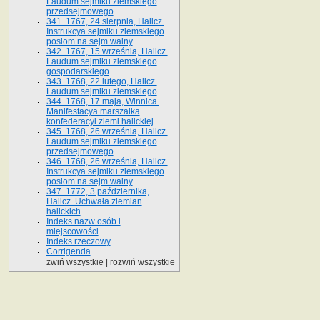
Laudum sejmiku ziemskiego
przedsejmowego
341. 1767, 24 sierpnia, Halicz.
Instrukcya sejmiku ziemskiego
posłom na sejm walny
342. 1767, 15 września, Halicz.
Laudum sejmiku ziemskiego
gospodarskiego
343. 1768, 22 lutego, Halicz.
Laudum sejmiku ziemskiego
344. 1768, 17 maja, Winnica.
Manifestacya marszałka
konfederacyi ziemi halickiej
345. 1768, 26 września, Halicz.
Laudum sejmiku ziemskiego
przedsejmowego
346. 1768, 26 września, Halicz.
Instrukcya sejmiku ziemskiego
posłom na sejm walny
347. 1772, 3 października,
Halicz. Uchwała ziemian
halickich
Indeks nazw osób i
miejscowości
Indeks rzeczowy
Corrigenda
zwiń wszystkie
|
rozwiń wszystkie