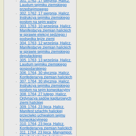
301. 1762, 17 sierpnia, Halicz.
Laudum sejmiku ziemskiego
przedsejmowego
302. 1762, 17 sierpnia, Halicz.
Instrukcya sejmiku ziemskiego
posłom na sejm walny
303. 1763, 10 września, Halicz.
Manifestacya ziemian halickich
w sprawie elekcyi sędziego i
podsędka tejże ziemi
304. 1763, 12 września, Halicz.
Manifestacye ziemian halickich
w sprawie sejmiku ziemskiego
deputackiego
305. 1763, 13 września, Halicz.
Laudum sejmiku ziemskiego
gospodarskiego
306. 1764, 30 stycznia, Halicz.
Konfederacya ziemian halickich
307. 1764, 30 stycznia, Halicz.
Instrukcya sejmiku ziemskiego
posłom na sejm konwokacyjny
308. 1764, 27 lutego, Halicz.
Ordynacya sądów kapturowych
ziemi halickiej
309. 1764, 23 lipca, Halicz.
Manifest szlachty halickiej
przeciwko uchwałom sejmu
konwokacyjnego
310. 1764, 23 lipca, Halicz.
Konfederacya ziemian halickich
311. 1764, 23 lipca, Maryampol.