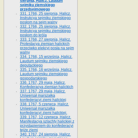
sierpnia, Halicz. Laudum
sejmiku ziemskiego
przedsejmowego
331. 1766, 25 sierpnia, Halicz.
Instrukcya sejmiku ziemskiego
posłom na sejm walny
332. 1766, 25 sierpnia, Halicz.
Instrukcya sejmiku ziemskiego
posłom do króla
333. 1766, 27 sierpnia, Halicz.
Protestacya ziemian halickich
przeciwko elekcyi posła na sejm
walny
334. 1766, 15 września, Halicz.
Laudum sejmiku ziemskiego
deputackiego
335. 1766, 16 września, Halicz.
Laudum sejmiku ziemskiego
gospodarskiego
336. 1767, 29 maja, Halicz.
Konfederacya ziemian halickich
337. 1767, 29 maja, Halicz.
Uniwersał marszałka
konfederacyi ziemi halickiej
338. 1767, 5 czerwca, Halicz.
Uniwersał marszałka
konfederacyi ziemi halickiej.
339. 1767, 12 czerwca, Halicz.
Manifestacya szlachty halickiej z
przystąpieniem do konfederacyi
tejże ziemi
340. 1767, 24 sierpnia, Halicz.