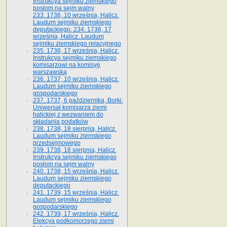
Instrukcya sejmiku ziemskiego
posłom na sejm walny
233. 1736, 10 września, Halicz.
Laudum sejmiku ziemskiego
deputackiego. 234. 1736, 17
września, Halicz. Laudum
sejmiku ziemskiego relacyjnego
235. 1736, 17 września, Halicz.
Instrukcya sejmiku ziemskiego
komisarzowi na komisyę
warszawską
236. 1737, 10 września, Halicz.
Laudum sejmiku ziemskiego
gospodarskiego
237. 1737, 6 października, Borki.
Uniwersał komisarza ziemi
halickiej z wezwaniem do
składania podatków
238. 1738, 18 sierpnia, Halicz.
Laudum sejmiku ziemskiego
przedsejmowego
239. 1738, 18 sierpnia, Halicz.
Instrukcya sejmiku ziemskiego
posłom na sejm walny
240. 1738, 15 września, Halicz.
Laudum sejmiku ziemskiego
deputackiego
241. 1739, 15 września, Halicz.
Laudum sejmiku ziemskiego
gospodarskiego
242. 1739, 17 września, Halicz.
Elekcya podkomorzego ziemi