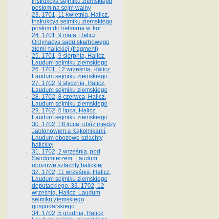
Instrukcya sejmiku ziemskiego
posłom na sejm walny
23. 1701, 11 kwietnia, Halicz.
Instrukcya sejmiku ziemskiego
posłom do hetmana w. kor.
24. 1701, 9 maja, Halicz.
Ordynacya sądu skarbowego
ziemi halickiej (fragment)
25. 1701, 9 sierpnia, Halicz.
Laudum sejmiku ziemskiego
26. 1701, 12 września, Halicz.
Laudum sejmiku ziemskiego
27. 1702, 9 stycznia, Halicz.
Laudum sejmiku ziemskiego
28. 1702, 8 czerwca, Halicz.
Laudum sejmiku ziemskiego
29. 1702, 6 lipca, Halicz.
Laudum sejmiku ziemskiego
30. 1702, 18 lipca, obóz między
Jabłonowem a Kąkolnikami.
Laudum obozowe szlachty
halickiej
31. 1702, 2 września, pod
Sandomierzem. Laudum
obozowe szlachty halickiej
32. 1702, 11 września, Halicz.
Laudum sejmiku ziemskiego
deputackiego. 33. 1702, 12
września, Halicz. Laudum
sejmiku ziemskiego
gospodarskiego
34. 1702, 5 grudnia, Halicz.