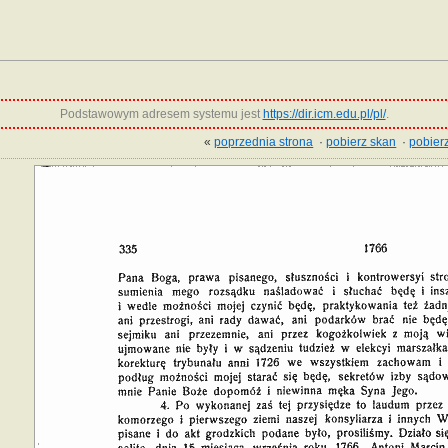
Podstawowym adresem systemu jest
https://dir.icm.edu.pl/pl/
.
«
poprzednia strona
·
pobierz skan
·
pobierz