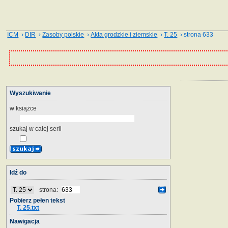
ICM
›
DIR
›
Zasoby polskie
›
Akta grodzkie i ziemskie
›
T. 25
› strona 633
Wyszukiwanie
w książce
szukaj w całej serii
Idź do
strona:
Pobierz pełen tekst
T. 25.txt
Nawigacja