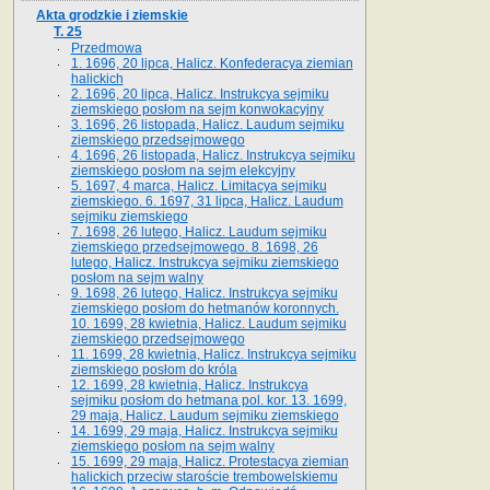
Akta grodzkie i ziemskie
T. 25
Przedmowa
1. 1696, 20 lipca, Halicz. Konfederacya ziemian
halickich
2. 1696, 20 lipca, Halicz. Instrukcya sejmiku
ziemskiego posłom na sejm konwokacyjny
3. 1696, 26 listopada, Halicz. Laudum sejmiku
ziemskiego przedsejmowego
4. 1696, 26 listopada, Halicz. Instrukcya sejmiku
ziemskiego posłom na sejm elekcyjny
5. 1697, 4 marca, Halicz. Limitacya sejmiku
ziemskiego. 6. 1697, 31 lipca, Halicz. Laudum
sejmiku ziemskiego
7. 1698, 26 lutego, Halicz. Laudum sejmiku
ziemskiego przedsejmowego. 8. 1698, 26
lutego, Halicz. Instrukcya sejmiku ziemskiego
posłom na sejm walny
9. 1698, 26 lutego, Halicz. Instrukcya sejmiku
ziemskiego posłom do hetmanów koronnych.
10. 1699, 28 kwietnia, Halicz. Laudum sejmiku
ziemskiego przedsejmowego
11. 1699, 28 kwietnia, Halicz. Instrukcya sejmiku
ziemskiego posłom do króla
12. 1699, 28 kwietnia, Halicz. Instrukcya
sejmiku posłom do hetmana pol. kor. 13. 1699,
29 maja, Halicz. Laudum sejmiku ziemskiego
14. 1699, 29 maja, Halicz. Instrukcya sejmiku
ziemskiego posłom na sejm walny
15. 1699, 29 maja, Halicz. Protestacya ziemian
halickich przeciw staroście trembowelskiemu