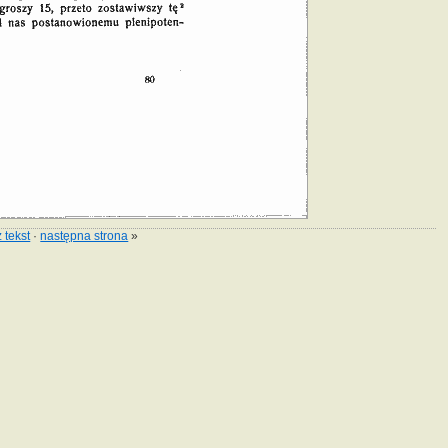
 tekst
·
następna strona
»