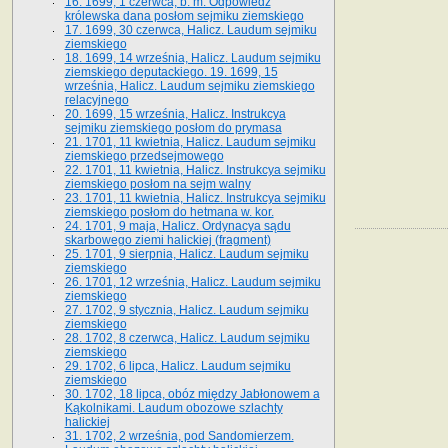
16. 1699, 1 czerwca, b. m. Odpowiedź
królewska dana posłom sejmiku ziemskiego
17. 1699, 30 czerwca, Halicz. Laudum sejmiku
ziemskiego
18. 1699, 14 września, Halicz. Laudum sejmiku
ziemskiego deputackiego. 19. 1699, 15
września, Halicz. Laudum sejmiku ziemskiego
relacyjnego
20. 1699, 15 września, Halicz. Instrukcya
sejmiku ziemskiego posłom do prymasa
21. 1701, 11 kwietnia, Halicz. Laudum sejmiku
ziemskiego przedsejmowego
22. 1701, 11 kwietnia, Halicz. Instrukcya sejmiku
ziemskiego posłom na sejm walny
23. 1701, 11 kwietnia, Halicz. Instrukcya sejmiku
ziemskiego posłom do hetmana w. kor.
24. 1701, 9 maja, Halicz. Ordynacya sądu
skarbowego ziemi halickiej (fragment)
25. 1701, 9 sierpnia, Halicz. Laudum sejmiku
ziemskiego
26. 1701, 12 września, Halicz. Laudum sejmiku
ziemskiego
27. 1702, 9 stycznia, Halicz. Laudum sejmiku
ziemskiego
28. 1702, 8 czerwca, Halicz. Laudum sejmiku
ziemskiego
29. 1702, 6 lipca, Halicz. Laudum sejmiku
ziemskiego
30. 1702, 18 lipca, obóz między Jabłonowem a
Kąkolnikami. Laudum obozowe szlachty
halickiej
31. 1702, 2 września, pod Sandomierzem.