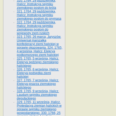
320. 1764, 29 października,
Halicz. Instrukcya sejmiku
ziemskiego posłom do króla
321. 1764, 29 października,
Halicz. Instrukcya sejmiku
ziemskiego posłom do prymasa
322. 1764, 29 października,
Halicz. Instrukcya sejmiku
ziemskiego posłom do
wojewody ziem ruskich
323. 1765, 26 marca, Jaryszów.
Uniwersał marszałka
konfederacyi ziemi halickiej w
sprawie okazowania. 324. 1765,
4 września, Halicz. Elekcya
podkomorzego ziemi halickiej
325. 1765, 5 września, Halicz.
Elekcya sędziego ziemskiego
halickiego
326. 1765, 6 września, Halicz.
Elekcya podsędka ziemi
halickiej
327. 1765, 7 września, Halicz.
Elekcya pisarza ziemskiego
halickiego
328. 1765, 9 września, Halicz.
Laudum sejmiku ziemskiego
deputackiego
329. 1765, 11 września, Halicz.
Protestacya ziemian halickich w
sprawie sejmiku ziemskiego
gospodarskiego. 330. 1766, 25