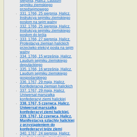
sierpnia, Halicz. Laudum
sejmiku ziemskiego
przedsejmowego
331. 1766, 25 sierpnia, Halicz.
Instrukcya sejmiku ziemskiego
posłom na sejm walny
332. 1766, 25 sierpnia, Halicz.
Instrukcya sejmiku ziemskiego
posłom do króla
333. 1766, 27 sierpnia, Halicz.
Protestacya ziemian halickich
przeciwko elekcyi posła na sejm
walny
334. 1766, 15 września, Halicz.
Laudum sejmiku ziemskiego
deputackiego
335. 1766, 16 września, Halicz.
Laudum sejmiku ziemskiego
gospodarskiego
336. 1767, 29 maja, Halicz.
Konfederacya ziemian halickich
337. 1767, 29 maja, Halicz.
Uniwersał marszałka
konfederacyi ziemi halickiej
338. 1767, 5 czerwca, Halicz.
Uniwersał marszałka
konfederacyi ziemi halickiej.
339. 1767, 12 czerwca, Halicz.
Manifestacya szlachty halickiej
z przystąpieniem do
konfederacyi tejże ziemi
340. 1767, 24 sierpnia, Halicz.