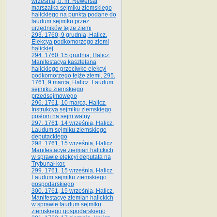
września, b. m. Rewersał
marszałka sejmiku ziemskiego
halickiego na punkta podane do
laudum sejmiku przez
urzędników tejże ziemi
293. 1760, 9 grudnia, Halicz.
Elekcya podkomorzego ziemi
halickiej
294. 1760, 15 grudnia, Halicz.
Manifestacya kasztelana
halickiego przeciwko elekcyi
podkomorzego tejże ziemi. 295.
1761, 9 marca, Halicz. Laudum
sejmiku ziemskiego
przedsejmowego
296. 1761, 10 marca, Halicz.
Instrukcya sejmiku ziemskiego
posłom na sejm walny
297. 1761, 14 września, Halicz.
Laudum sejmiku ziemskiego
deputackiego
298. 1761, 15 września, Halicz.
Manifestacye ziemian halickich
w sprawie elekcyi deputata na
Trybunał kor.
299. 1761, 15 września, Halicz.
Laudum sejmiku ziemskiego
gospodarskiego
300. 1761, 15 września, Halicz.
Manifestacye ziemian halickich
w sprawie laudum sejmiku
ziemskiego gospodarskiego