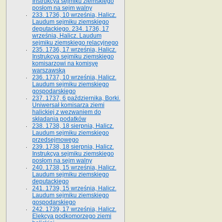
Instrukcya sejmiku ziemskiego
posłom na sejm walny
233. 1736, 10 września, Halicz.
Laudum sejmiku ziemskiego
deputackiego. 234. 1736, 17
września, Halicz. Laudum
sejmiku ziemskiego relacyjnego
235. 1736, 17 września, Halicz.
Instrukcya sejmiku ziemskiego
komisarzowi na komisyę
warszawską
236. 1737, 10 września, Halicz.
Laudum sejmiku ziemskiego
gospodarskiego
237. 1737, 6 października, Borki.
Uniwersał komisarza ziemi
halickiej z wezwaniem do
składania podatków
238. 1738, 18 sierpnia, Halicz.
Laudum sejmiku ziemskiego
przedsejmowego
239. 1738, 18 sierpnia, Halicz.
Instrukcya sejmiku ziemskiego
posłom na sejm walny
240. 1738, 15 września, Halicz.
Laudum sejmiku ziemskiego
deputackiego
241. 1739, 15 września, Halicz.
Laudum sejmiku ziemskiego
gospodarskiego
242. 1739, 17 września, Halicz.
Elekcya podkomorzego ziemi