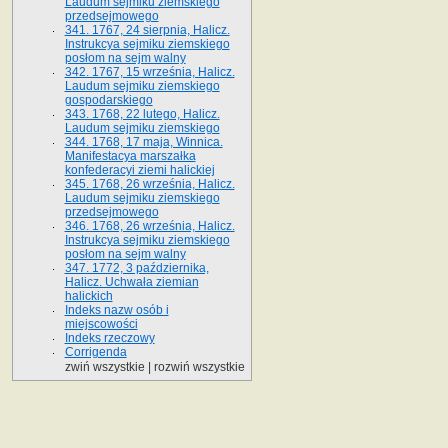
Laudum sejmiku ziemskiego
przedsejmowego
341. 1767, 24 sierpnia, Halicz.
Instrukcya sejmiku ziemskiego
posłom na sejm walny
342. 1767, 15 września, Halicz.
Laudum sejmiku ziemskiego
gospodarskiego
343. 1768, 22 lutego, Halicz.
Laudum sejmiku ziemskiego
344. 1768, 17 maja, Winnica.
Manifestacya marszałka
konfederacyi ziemi halickiej
345. 1768, 26 września, Halicz.
Laudum sejmiku ziemskiego
przedsejmowego
346. 1768, 26 września, Halicz.
Instrukcya sejmiku ziemskiego
posłom na sejm walny
347. 1772, 3 października,
Halicz. Uchwała ziemian
halickich
Indeks nazw osób i
miejscowości
Indeks rzeczowy
Corrigenda
zwiń wszystkie
|
rozwiń wszystkie