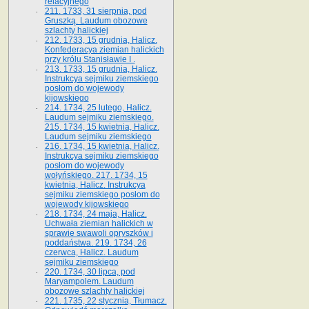
relacyjnego
211. 1733, 31 sierpnia, pod
Gruszką. Laudum obozowe
szlachty halickiej
212. 1733, 15 grudnia, Halicz.
Konfederacya ziemian halickich
przy królu Stanisławie I .
213. 1733, 15 grudnia, Halicz.
Instrukcya sejmiku ziemskiego
posłom do wojewody
kijowskiego
214. 1734, 25 lutego, Halicz.
Laudum sejmiku ziemskiego.
215. 1734, 15 kwietnia, Halicz.
Laudum sejmiku ziemskiego
216. 1734, 15 kwietnia, Halicz.
Instrukcya sejmiku ziemskiego
posłom do wojewody
wołyńskiego. 217. 1734, 15
kwietnia, Halicz. Instrukcya
sejmiku ziemskiego posłom do
wojewody kijowskiego
218. 1734, 24 maja, Halicz.
Uchwała ziemian halickich w
sprawie swawoli opryszków i
poddaństwa. 219. 1734, 26
czerwca, Halicz. Laudum
sejmiku ziemskiego
220. 1734, 30 lipca, pod
Maryampolem. Laudum
obozowe szlachty halickiej
221. 1735, 22 stycznia, Tłumacz.