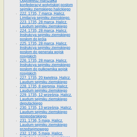
Odpowiedź marszałka
konfederacyi wołyńskiej posłom
sejmiku ziemskiego halickiego
222. 1735, 7 marca, Halicz.
Limitacya sejmiku ziemskiego.
223. 1735, 28 marca, Halicz.
Laudum sejmiku ziemskiego
224. 1735, 28 marca, Halicz.
Instrukcya sejmiku ziemskiego
posłom do króla
225. 1735, 28 marca, Halicz.
Instrukcya sejmiku ziemskiego
posłom do generała wojsk
rosyjskich
226. 1735, 28 marca, Halicz.
Instrukcya sejmiku ziemskiego
posłom do pułkownika wojsk
rosyjskich
227. 1735, 20 kwietnia, Halicz.
Laudum sejmiku ziemskiego
228. 1735, 8 sierpnia, Halicz.
Laudum sejmiku ziemskiego
229. 1735, 12 września, Halicz.
Laudum sejmiku ziemskiego
deputackiego
230. 1735, 13 września, Halicz.
Laudum sejmiku ziemskiego
gospodarskiego
231. 1736, 5 maja, Halicz.
Laudum sejmiku ziemskiego
przedsejmowego
232. 1736, 5 maja, Halicz.