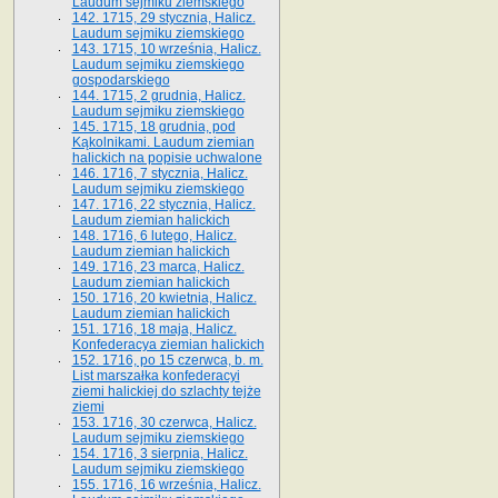
Laudum sejmiku ziemskiego
142. 1715, 29 stycznia, Halicz.
Laudum sejmiku ziemskiego
143. 1715, 10 września, Halicz.
Laudum sejmiku ziemskiego
gospodarskiego
144. 1715, 2 grudnia, Halicz.
Laudum sejmiku ziemskiego
145. 1715, 18 grudnia, pod
Kąkolnikami. Laudum ziemian
halickich na popisie uchwalone
146. 1716, 7 stycznia, Halicz.
Laudum sejmiku ziemskiego
147. 1716, 22 stycznia, Halicz.
Laudum ziemian halickich
148. 1716, 6 lutego, Halicz.
Laudum ziemian halickich
149. 1716, 23 marca, Halicz.
Laudum ziemian halickich
150. 1716, 20 kwietnia, Halicz.
Laudum ziemian halickich
151. 1716, 18 maja, Halicz.
Konfederacya ziemian halickich
152. 1716, po 15 czerwca, b. m.
List marszałka konfederacyi
ziemi halickiej do szlachty tejże
ziemi
153. 1716, 30 czerwca, Halicz.
Laudum sejmiku ziemskiego
154. 1716, 3 sierpnia, Halicz.
Laudum sejmiku ziemskiego
155. 1716, 16 września, Halicz.