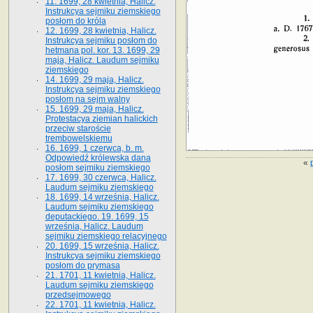
11. 1699, 28 kwietnia, Halicz.
Instrukcya sejmiku ziemskiego
posłom do króla
12. 1699, 28 kwietnia, Halicz.
Instrukcya sejmiku posłom do
hetmana pol. kor. 13. 1699, 29
maja, Halicz. Laudum sejmiku
ziemskiego
14. 1699, 29 maja, Halicz.
Instrukcya sejmiku ziemskiego
posłom na sejm walny
15. 1699, 29 maja, Halicz.
Protestacya ziemian halickich
przeciw staroście
trembowelskiemu
16. 1699, 1 czerwca, b. m.
Odpowiedź królewska dana
«
posłom sejmiku ziemskiego
17. 1699, 30 czerwca, Halicz.
Laudum sejmiku ziemskiego
18. 1699, 14 września, Halicz.
Laudum sejmiku ziemskiego
deputackiego. 19. 1699, 15
września, Halicz. Laudum
sejmiku ziemskiego relacyjnego
20. 1699, 15 września, Halicz.
Instrukcya sejmiku ziemskiego
posłom do prymasa
21. 1701, 11 kwietnia, Halicz.
Laudum sejmiku ziemskiego
przedsejmowego
22. 1701, 11 kwietnia, Halicz.