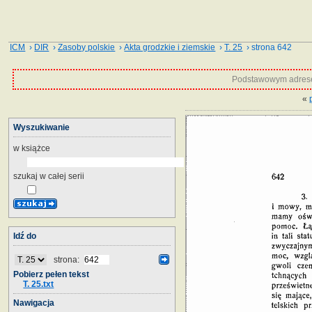
ICM
›
DIR
›
Zasoby polskie
›
Akta grodzkie i ziemskie
›
T. 25
› strona 642
Podstawowym adrese
«
Wyszukiwanie
w książce
szukaj w całej serii
Idź do
strona:
Pobierz pełen tekst
T. 25.txt
Nawigacja