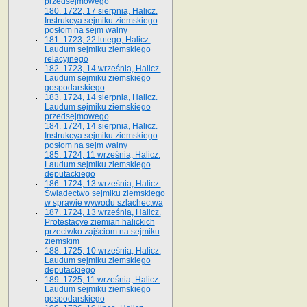
przedsejmowego
180. 1722, 17 sierpnia, Halicz.
Instrukcya sejmiku ziemskiego
posłom na sejm walny
181. 1723, 22 lutego, Halicz.
Laudum sejmiku ziemskiego
relacyjnego
182. 1723, 14 września, Halicz.
Laudum sejmiku ziemskiego
gospodarskiego
183. 1724, 14 sierpnia, Halicz.
Laudum sejmiku ziemskiego
przedsejmowego
184. 1724, 14 sierpnia, Halicz.
Instrukcya sejmiku ziemskiego
posłom na sejm walny
185. 1724, 11 września, Halicz.
Laudum sejmiku ziemskiego
deputackiego
186. 1724, 13 września, Halicz.
Świadectwo sejmiku ziemskiego
w sprawie wywodu szlachectwa
187. 1724, 13 września, Halicz.
Protestacye ziemian halickich
przeciwko zajściom na sejmiku
ziemskim
188. 1725, 10 września, Halicz.
Laudum sejmiku ziemskiego
deputackiego
189. 1725, 11 września, Halicz.
Laudum sejmiku ziemskiego
gospodarskiego