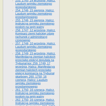
253. 1745, 14 września, Halicz.
Laudum sejmiku ziemskiego
gospodarskiego
254. 1746, 15 sierpnia, Halicz.
Laudum sejmiku ziemskiego
przedsejmowego
255. 1746, 15 sierpnia, Halicz.
Instrukcya sejmiku ziemskiego
posłom na sejm walny
256. 1747, 12 września, Halicz.
Komisarz ziemi halickiej zdaje
rachunek z administracyi
czopowego
257. 1748, 10 września, Halicz.
Laudum sejmiku ziemskiego
gospodarskiego
258. 1749, 15 września, Halicz.
Manifestacya ziemian halickich
przeciwko elekcyi deputata na
Trybunał kor. 259. 1749, 17
września, Halicz. Manifestacya
ziemian halickich przeciwko
elekcyi komisarza na Trybunał
skarbowy. 260. 1750, 16
czerwca, Halicz. Laudum
sejmiku ziemskiego
przedsejmowego
261. 1750, 16 czerwca, Halicz.
Instrukcya sejmiku ziemskiego
posłom na sejm walny
262. 1750, 16 czerwca, Halicz.
Instrukcya sejmiku ziemskiego