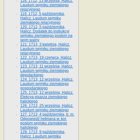
118. 1712, 13 września, Halicz.
Laudum sejmiku ziemskiego
relacyjnego
119. 1712, 5 października,
Halicz. Laudum sejmiku
ziemskiego relacyjnego
120. 1712, 5 października,
Halicz. Dodatek do instrukcyi
sejmiku ziemskiego posłom na
sejm walny
121. 1713, 3 kwietnia, Halicz.
Laudum sejmiku ziemskiego
relacyjnego
122. 1713, 19 czerwca, Halicz.
Laudum sejmiku ziemskiego
123. 1713, 11 września, Halicz.
Laudum sejmiku ziemskiego
deputackiego
124. 1713, 12 września, Halicz.
Laudum sejmiku ziemskiego
gospodarskiego
125. 1713, 12 września, Halicz.
Elekcya pisarza ziemskiego
halickiego
126. 1713, 25 września, Halicz.
Laudum sejmiku ziemskiego
127. 1713, 4 października, b. m.
Odpowiedź hetmana w. kor.
posłom sejmiku ziemskiego
halickiego
128. 1713, 9 października,
Halicz. Laudum sejmiku