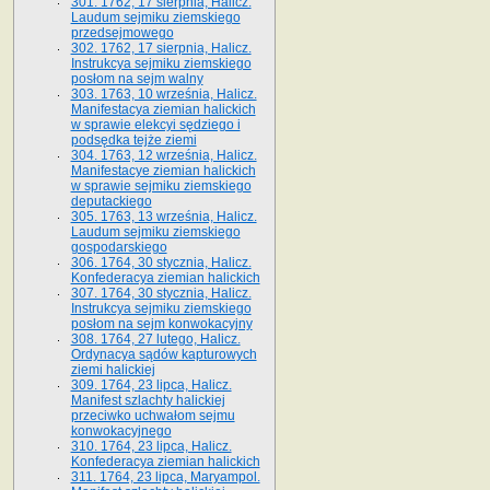
301. 1762, 17 sierpnia, Halicz.
Laudum sejmiku ziemskiego
przedsejmowego
302. 1762, 17 sierpnia, Halicz.
Instrukcya sejmiku ziemskiego
posłom na sejm walny
303. 1763, 10 września, Halicz.
Manifestacya ziemian halickich
w sprawie elekcyi sędziego i
podsędka tejże ziemi
304. 1763, 12 września, Halicz.
Manifestacye ziemian halickich
w sprawie sejmiku ziemskiego
deputackiego
305. 1763, 13 września, Halicz.
Laudum sejmiku ziemskiego
gospodarskiego
306. 1764, 30 stycznia, Halicz.
Konfederacya ziemian halickich
307. 1764, 30 stycznia, Halicz.
Instrukcya sejmiku ziemskiego
posłom na sejm konwokacyjny
308. 1764, 27 lutego, Halicz.
Ordynacya sądów kapturowych
ziemi halickiej
309. 1764, 23 lipca, Halicz.
Manifest szlachty halickiej
przeciwko uchwałom sejmu
konwokacyjnego
310. 1764, 23 lipca, Halicz.
Konfederacya ziemian halickich
311. 1764, 23 lipca, Maryampol.