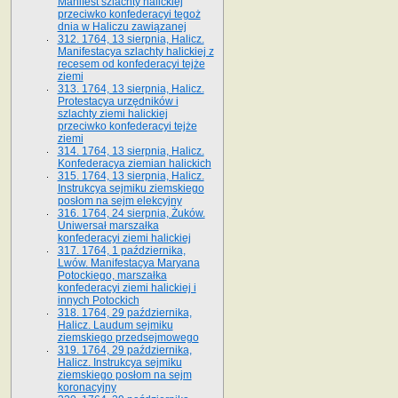
Manifest szlachty halickiej
przeciwko konfederacyi tegoż
dnia w Haliczu zawiązanej
312. 1764, 13 sierpnia, Halicz.
Manifestacya szlachty halickiej z
recesem od konfederacyi tejże
ziemi
313. 1764, 13 sierpnia, Halicz.
Protestacya urzędników i
szlachty ziemi halickiej
przeciwko konfederacyi tejże
ziemi
314. 1764, 13 sierpnia, Halicz.
Konfederacya ziemian halickich
315. 1764, 13 sierpnia, Halicz.
Instrukcya sejmiku ziemskiego
posłom na sejm elekcyjny
316. 1764, 24 sierpnia, Żuków.
Uniwersał marszałka
konfederacyi ziemi halickiej
317. 1764, 1 października,
Lwów. Manifestacya Maryana
Potockiego, marszałka
konfederacyi ziemi halickiej i
innych Potockich
318. 1764, 29 października,
Halicz. Laudum sejmiku
ziemskiego przedsejmowego
319. 1764, 29 października,
Halicz. Instrukcya sejmiku
ziemskiego posłom na sejm
koronacyjny