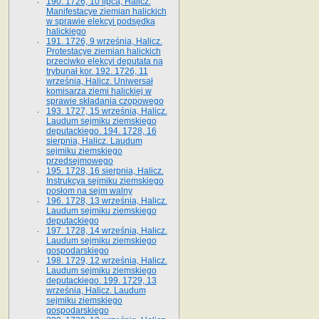
190. 1726, 10 lipca, Halicz.
Manifestacye ziemian halickich
w sprawie elekcyi podsędka
halickiego
191. 1726, 9 września, Halicz.
Protestacye ziemian halickich
przeciwko elekcyi deputata na
trybunał kor. 192. 1726, 11
września, Halicz. Uniwersał
komisarza ziemi halickiej w
sprawie składania czopowego
193. 1727, 15 września, Halicz.
Laudum sejmiku ziemskiego
deputackiego. 194. 1728, 16
sierpnia, Halicz. Laudum
sejmiku ziemskiego
przedsejmowego
195. 1728, 16 sierpnia, Halicz.
Instrukcya sejmiku ziemskiego
posłom na sejm walny
196. 1728, 13 września, Halicz.
Laudum sejmiku ziemskiego
deputackiego
197. 1728, 14 września, Halicz.
Laudum sejmiku ziemskiego
gospodarskiego
198. 1729, 12 września, Halicz.
Laudum sejmiku ziemskiego
deputackiego. 199. 1729, 13
września, Halicz. Laudum
sejmiku ziemskiego
gospodarskiego