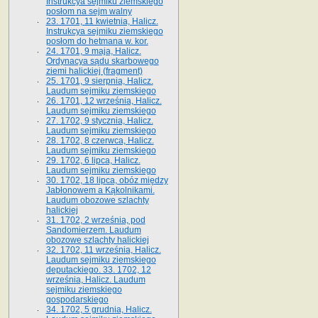
Instrukcya sejmiku ziemskiego
posłom na sejm walny
23. 1701, 11 kwietnia, Halicz.
Instrukcya sejmiku ziemskiego
posłom do hetmana w. kor.
24. 1701, 9 maja, Halicz.
Ordynacya sądu skarbowego
ziemi halickiej (fragment)
25. 1701, 9 sierpnia, Halicz.
Laudum sejmiku ziemskiego
26. 1701, 12 września, Halicz.
Laudum sejmiku ziemskiego
27. 1702, 9 stycznia, Halicz.
Laudum sejmiku ziemskiego
28. 1702, 8 czerwca, Halicz.
Laudum sejmiku ziemskiego
29. 1702, 6 lipca, Halicz.
Laudum sejmiku ziemskiego
30. 1702, 18 lipca, obóz między
Jabłonowem a Kąkolnikami.
Laudum obozowe szlachty
halickiej
31. 1702, 2 września, pod
Sandomierzem. Laudum
obozowe szlachty halickiej
32. 1702, 11 września, Halicz.
Laudum sejmiku ziemskiego
deputackiego. 33. 1702, 12
września, Halicz. Laudum
sejmiku ziemskiego
gospodarskiego
34. 1702, 5 grudnia, Halicz.