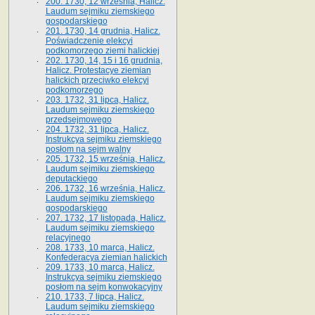
200. 1730, 12 września, Halicz.
Laudum sejmiku ziemskiego
gospodarskiego
201. 1730, 14 grudnia, Halicz.
Poświadczenie elekcyi
podkomorzego ziemi halickiej
202. 1730, 14, 15 i 16 grudnia,
Halicz. Protestacye ziemian
halickich przeciwko elekcyi
podkomorzego
203. 1732, 31 lipca, Halicz.
Laudum sejmiku ziemskiego
przedsejmowego
204. 1732, 31 lipca, Halicz.
Instrukcya sejmiku ziemskiego
posłom na sejm walny
205. 1732, 15 września, Halicz.
Laudum sejmiku ziemskiego
deputackiego
206. 1732, 16 września, Halicz.
Laudum sejmiku ziemskiego
gospodarskiego
207. 1732, 17 listopada, Halicz.
Laudum sejmiku ziemskiego
relacyjnego
208. 1733, 10 marca, Halicz.
Konfederacya ziemian halickich­
209. 1733, 10 marca, Halicz.
Instrukcya sejmiku ziemskiego
posłom na sejm konwokacyjny
210. 1733, 7 lipca, Halicz.
Laudum sejmiku ziemskiego