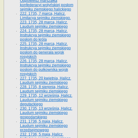
Odpowiedź marszałka
konfederacyi wołyńskiej posłom
sejmiku ziemskiego halickiego
222. 1735, 7 marca, Halicz.
Limitacya sejmiku ziemskiego.
223. 1735, 28 marca, Halicz.
Laudum sejmiku ziemskiego
224. 1735, 28 marca, Halicz.
Instrukcya sejmiku ziemskiego
posłom do króla
225. 1735, 28 marca, Halicz.
Instrukcya sejmiku ziemskiego
posłom do generała wojsk
rosyjskich
226. 1735, 28 marca, Halicz.
Instrukcya sejmiku ziemskiego
posłom do pułkownika wojsk
rosyjskich
227. 1735, 20 kwietnia, Halicz.
Laudum sejmiku ziemskiego
228. 1735, 8 sierpnia, Halicz.
Laudum sejmiku ziemskiego
229. 1735, 12 września, Halicz.
Laudum sejmiku ziemskiego
deputackiego
230. 1735, 13 września, Halicz.
Laudum sejmiku ziemskiego
gospodarskiego
231. 1736, 5 maja, Halicz.
Laudum sejmiku ziemskiego
przedsejmowego
232. 1736, 5 maja, Halicz.