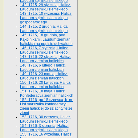
Laudum sejmiku ziemskiego
142. 1715, 29 stycznia, Halicz.
Laudum sejmiku ziemskiego
143. 1715, 10 września, Halicz.
Laudum sejmiku ziemskiego
gospodarskiego
144. 1715, 2 grudnia, Halicz.
Laudum sejmiku ziemskiego
145. 1715, 18 grudnia, pod
Kąkolnikami. Laudum ziemian
halickich na popisie uchwalone
146. 1716, 7 stycznia, Halicz.
Laudum sejmiku ziemskiego
147. 1716, 22 stycznia, Halicz.
Laudum ziemian halickich
148. 1716, 6 lutego, Halicz.
Laudum ziemian halickich
149. 1716, 23 marca, Halicz.
Laudum ziemian halickich
150. 1716, 20 kwietnia, Halicz.
Laudum ziemian halickich
151. 1716, 18 maja, Halicz.
Konfederacya ziemian halickich
152. 1716, po 15 czerwca, b. m.
List marszałka konfederacyi
ziemi halickiej do szlachty tejże
ziemi
153. 1716, 30 czerwca, Halicz.
Laudum sejmiku ziemskiego
154. 1716, 3 sierpnia, Halicz.
Laudum sejmiku ziemskiego
155. 1716, 16 września, Halicz.