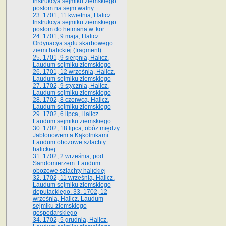
Instrukcya sejmiku ziemskiego
posłom na sejm walny
23. 1701, 11 kwietnia, Halicz.
Instrukcya sejmiku ziemskiego
posłom do hetmana w. kor.
24. 1701, 9 maja, Halicz.
Ordynacya sądu skarbowego
ziemi halickiej (fragment)
25. 1701, 9 sierpnia, Halicz.
Laudum sejmiku ziemskiego
26. 1701, 12 września, Halicz.
Laudum sejmiku ziemskiego
27. 1702, 9 stycznia, Halicz.
Laudum sejmiku ziemskiego
28. 1702, 8 czerwca, Halicz.
Laudum sejmiku ziemskiego
29. 1702, 6 lipca, Halicz.
Laudum sejmiku ziemskiego
30. 1702, 18 lipca, obóz między
Jabłonowem a Kąkolnikami.
Laudum obozowe szlachty
halickiej
31. 1702, 2 września, pod
Sandomierzem. Laudum
obozowe szlachty halickiej
32. 1702, 11 września, Halicz.
Laudum sejmiku ziemskiego
deputackiego. 33. 1702, 12
września, Halicz. Laudum
sejmiku ziemskiego
gospodarskiego
34. 1702, 5 grudnia, Halicz.