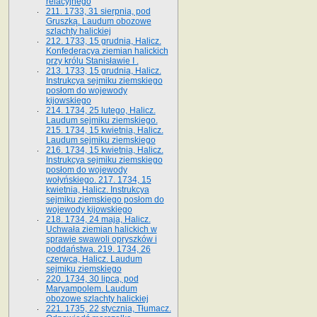
relacyjnego
211. 1733, 31 sierpnia, pod
Gruszką. Laudum obozowe
szlachty halickiej
212. 1733, 15 grudnia, Halicz.
Konfederacya ziemian halickich
przy królu Stanisławie I .
213. 1733, 15 grudnia, Halicz.
Instrukcya sejmiku ziemskiego
posłom do wojewody
kijowskiego
214. 1734, 25 lutego, Halicz.
Laudum sejmiku ziemskiego.
215. 1734, 15 kwietnia, Halicz.
Laudum sejmiku ziemskiego
216. 1734, 15 kwietnia, Halicz.
Instrukcya sejmiku ziemskiego
posłom do wojewody
wołyńskiego. 217. 1734, 15
kwietnia, Halicz. Instrukcya
sejmiku ziemskiego posłom do
wojewody kijowskiego
218. 1734, 24 maja, Halicz.
Uchwała ziemian halickich w
sprawie swawoli opryszków i
poddaństwa. 219. 1734, 26
czerwca, Halicz. Laudum
sejmiku ziemskiego
220. 1734, 30 lipca, pod
Maryampolem. Laudum
obozowe szlachty halickiej
221. 1735, 22 stycznia, Tłumacz.