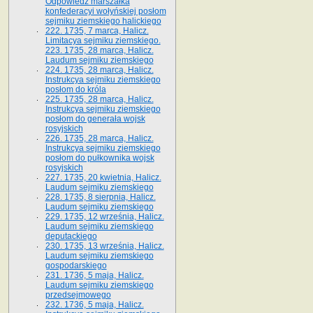
Odpowiedź marszałka
konfederacyi wołyńskiej posłom
sejmiku ziemskiego halickiego
222. 1735, 7 marca, Halicz.
Limitacya sejmiku ziemskiego.
223. 1735, 28 marca, Halicz.
Laudum sejmiku ziemskiego
224. 1735, 28 marca, Halicz.
Instrukcya sejmiku ziemskiego
posłom do króla
225. 1735, 28 marca, Halicz.
Instrukcya sejmiku ziemskiego
posłom do generała wojsk
rosyjskich
226. 1735, 28 marca, Halicz.
Instrukcya sejmiku ziemskiego
posłom do pułkownika wojsk
rosyjskich
227. 1735, 20 kwietnia, Halicz.
Laudum sejmiku ziemskiego
228. 1735, 8 sierpnia, Halicz.
Laudum sejmiku ziemskiego
229. 1735, 12 września, Halicz.
Laudum sejmiku ziemskiego
deputackiego
230. 1735, 13 września, Halicz.
Laudum sejmiku ziemskiego
gospodarskiego
231. 1736, 5 maja, Halicz.
Laudum sejmiku ziemskiego
przedsejmowego
232. 1736, 5 maja, Halicz.