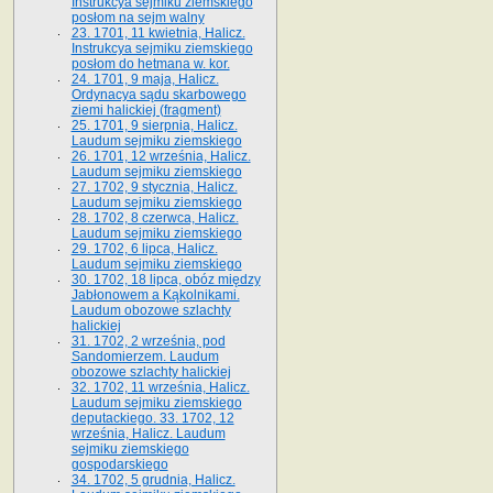
Instrukcya sejmiku ziemskiego
posłom na sejm walny
23. 1701, 11 kwietnia, Halicz.
Instrukcya sejmiku ziemskiego
posłom do hetmana w. kor.
24. 1701, 9 maja, Halicz.
Ordynacya sądu skarbowego
ziemi halickiej (fragment)
25. 1701, 9 sierpnia, Halicz.
Laudum sejmiku ziemskiego
26. 1701, 12 września, Halicz.
Laudum sejmiku ziemskiego
27. 1702, 9 stycznia, Halicz.
Laudum sejmiku ziemskiego
28. 1702, 8 czerwca, Halicz.
Laudum sejmiku ziemskiego
29. 1702, 6 lipca, Halicz.
Laudum sejmiku ziemskiego
30. 1702, 18 lipca, obóz między
Jabłonowem a Kąkolnikami.
Laudum obozowe szlachty
halickiej
31. 1702, 2 września, pod
Sandomierzem. Laudum
obozowe szlachty halickiej
32. 1702, 11 września, Halicz.
Laudum sejmiku ziemskiego
deputackiego. 33. 1702, 12
września, Halicz. Laudum
sejmiku ziemskiego
gospodarskiego
34. 1702, 5 grudnia, Halicz.