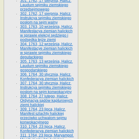
301. 1762, 17 sierpnia, Halicz.
Laudum sejmiku ziemskiego
przedsejmowego
302. 1762, 17 sierpnia, Halicz.
Instrukcya sejmiku ziemskiego
posłom na sejm walny
303. 1763, 10 września, Halicz.
Manifestacya ziemian halickich
w sprawie elekcyi sędziego i
podsędka tejże ziemi
304. 1763, 12 września, Halicz.
Manifestacye ziemian halickich
w sprawie sejmiku ziemskiego
deputackiego
305. 1763, 13 września, Halicz.
Laudum sejmiku ziemskiego
gospodarskiego
306. 1764, 30 stycznia, Halicz.
Konfederacya ziemian halickich
307. 1764, 30 stycznia, Halicz.
Instrukcya sejmiku ziemskiego
posłom na sejm konwokacyjny
308. 1764, 27 lutego, Halicz.
Ordynacya sądów kapturowych
ziemi halickiej
309. 1764, 23 lipca, Halicz.
Manifest szlachty halickiej
przeciwko uchwałom sejmu
konwokacyjnego
310. 1764, 23 lipca, Halicz.
Konfederacya ziemian halickich
311. 1764, 23 lipca, Maryampol.