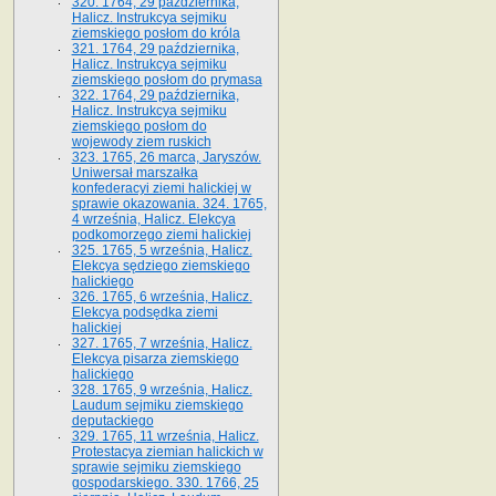
320. 1764, 29 października,
Halicz. Instrukcya sejmiku
ziemskiego posłom do króla
321. 1764, 29 października,
Halicz. Instrukcya sejmiku
ziemskiego posłom do prymasa
322. 1764, 29 października,
Halicz. Instrukcya sejmiku
ziemskiego posłom do
wojewody ziem ruskich
323. 1765, 26 marca, Jaryszów.
Uniwersał marszałka
konfederacyi ziemi halickiej w
sprawie okazowania. 324. 1765,
4 września, Halicz. Elekcya
podkomorzego ziemi halickiej
325. 1765, 5 września, Halicz.
Elekcya sędziego ziemskiego
halickiego
326. 1765, 6 września, Halicz.
Elekcya podsędka ziemi
halickiej
327. 1765, 7 września, Halicz.
Elekcya pisarza ziemskiego
halickiego
328. 1765, 9 września, Halicz.
Laudum sejmiku ziemskiego
deputackiego
329. 1765, 11 września, Halicz.
Protestacya ziemian halickich w
sprawie sejmiku ziemskiego
gospodarskiego. 330. 1766, 25