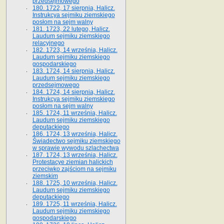
przedsejmowego
180. 1722, 17 sierpnia, Halicz.
Instrukcya sejmiku ziemskiego
posłom na sejm walny
181. 1723, 22 lutego, Halicz.
Laudum sejmiku ziemskiego
relacyjnego
182. 1723, 14 września, Halicz.
Laudum sejmiku ziemskiego
gospodarskiego
183. 1724, 14 sierpnia, Halicz.
Laudum sejmiku ziemskiego
przedsejmowego
184. 1724, 14 sierpnia, Halicz.
Instrukcya sejmiku ziemskiego
posłom na sejm walny
185. 1724, 11 września, Halicz.
Laudum sejmiku ziemskiego
deputackiego
186. 1724, 13 września, Halicz.
Świadectwo sejmiku ziemskiego
w sprawie wywodu szlachectwa
187. 1724, 13 września, Halicz.
Protestacye ziemian halickich
przeciwko zajściom na sejmiku
ziemskim
188. 1725, 10 września, Halicz.
Laudum sejmiku ziemskiego
deputackiego
189. 1725, 11 września, Halicz.
Laudum sejmiku ziemskiego
gospodarskiego