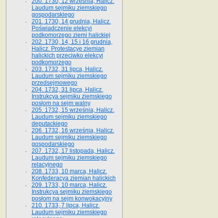
200. 1730, 12 września, Halicz.
Laudum sejmiku ziemskiego
gospodarskiego
201. 1730, 14 grudnia, Halicz.
Poświadczenie elekcyi
podkomorzego ziemi halickiej
202. 1730, 14, 15 i 16 grudnia,
Halicz. Protestacye ziemian
halickich przeciwko elekcyi
podkomorzego
203. 1732, 31 lipca, Halicz.
Laudum sejmiku ziemskiego
przedsejmowego
204. 1732, 31 lipca, Halicz.
Instrukcya sejmiku ziemskiego
posłom na sejm walny
205. 1732, 15 września, Halicz.
Laudum sejmiku ziemskiego
deputackiego
206. 1732, 16 września, Halicz.
Laudum sejmiku ziemskiego
gospodarskiego
207. 1732, 17 listopada, Halicz.
Laudum sejmiku ziemskiego
relacyjnego
208. 1733, 10 marca, Halicz.
Konfederacya ziemian halickich­
209. 1733, 10 marca, Halicz.
Instrukcya sejmiku ziemskiego
posłom na sejm konwokacyjny
210. 1733, 7 lipca, Halicz.
Laudum sejmiku ziemskiego