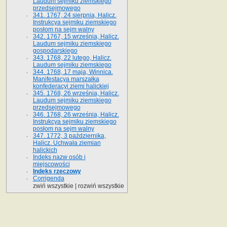
Laudum sejmiku ziemskiego
przedsejmowego
341. 1767, 24 sierpnia, Halicz.
Instrukcya sejmiku ziemskiego
posłom na sejm walny
342. 1767, 15 września, Halicz.
Laudum sejmiku ziemskiego
gospodarskiego
343. 1768, 22 lutego, Halicz.
Laudum sejmiku ziemskiego
344. 1768, 17 maja, Winnica.
Manifestacya marszałka
konfederacyi ziemi halickiej
345. 1768, 26 września, Halicz.
Laudum sejmiku ziemskiego
przedsejmowego
346. 1768, 26 września, Halicz.
Instrukcya sejmiku ziemskiego
posłom na sejm walny
347. 1772, 3 października,
Halicz. Uchwała ziemian
halickich
Indeks nazw osób i
miejscowości
Indeks rzeczowy
Corrigenda
zwiń wszystkie
|
rozwiń wszystkie