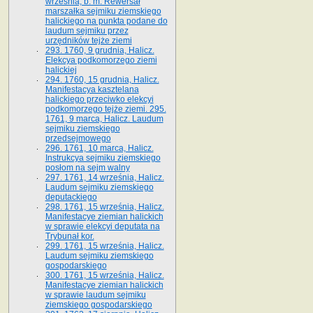
września, b. m. Rewersał
marszałka sejmiku ziemskiego
halickiego na punkta podane do
laudum sejmiku przez
urzędników tejże ziemi
293. 1760, 9 grudnia, Halicz.
Elekcya podkomorzego ziemi
halickiej
294. 1760, 15 grudnia, Halicz.
Manifestacya kasztelana
halickiego przeciwko elekcyi
podkomorzego tejże ziemi. 295.
1761, 9 marca, Halicz. Laudum
sejmiku ziemskiego
przedsejmowego
296. 1761, 10 marca, Halicz.
Instrukcya sejmiku ziemskiego
posłom na sejm walny
297. 1761, 14 września, Halicz.
Laudum sejmiku ziemskiego
deputackiego
298. 1761, 15 września, Halicz.
Manifestacye ziemian halickich
w sprawie elekcyi deputata na
Trybunał kor.
299. 1761, 15 września, Halicz.
Laudum sejmiku ziemskiego
gospodarskiego
300. 1761, 15 września, Halicz.
Manifestacye ziemian halickich
w sprawie laudum sejmiku
ziemskiego gospodarskiego