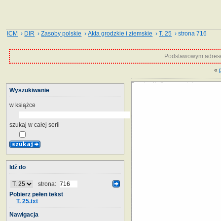
ICM
›
DIR
›
Zasoby polskie
›
Akta grodzkie i ziemskie
›
T. 25
› strona 716
Podstawowym adrese
«
Wyszukiwanie
w książce
szukaj w całej serii
Idź do
strona:
Pobierz pełen tekst
T. 25.txt
Nawigacja