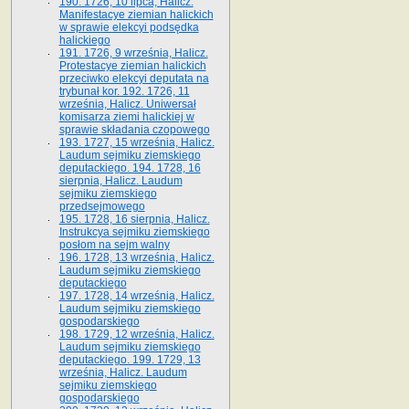
190. 1726, 10 lipca, Halicz.
Manifestacye ziemian halickich
w sprawie elekcyi podsędka
halickiego
191. 1726, 9 września, Halicz.
Protestacye ziemian halickich
przeciwko elekcyi deputata na
trybunał kor. 192. 1726, 11
września, Halicz. Uniwersał
komisarza ziemi halickiej w
sprawie składania czopowego
193. 1727, 15 września, Halicz.
Laudum sejmiku ziemskiego
deputackiego. 194. 1728, 16
sierpnia, Halicz. Laudum
sejmiku ziemskiego
przedsejmowego
195. 1728, 16 sierpnia, Halicz.
Instrukcya sejmiku ziemskiego
posłom na sejm walny
196. 1728, 13 września, Halicz.
Laudum sejmiku ziemskiego
deputackiego
197. 1728, 14 września, Halicz.
Laudum sejmiku ziemskiego
gospodarskiego
198. 1729, 12 września, Halicz.
Laudum sejmiku ziemskiego
deputackiego. 199. 1729, 13
września, Halicz. Laudum
sejmiku ziemskiego
gospodarskiego