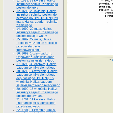
11. 1699, 28 kwietnia, Halicz.
Instrukcya sejmiku ziemskiego
posłom do króla
12. 1699, 28 kwietnia, Halicz.
Instrukcya sejmiku posłom do
hetmana pol. kor. 13. 1699, 29
maja, Halicz. Laudum sejmiku
ziemskiego
14. 1699, 29 maja, Halicz.
Instrukcya sejmiku ziemskiego
posłom na sejm walny
15. 1699, 29 maja, Halicz.
Protestacya ziemian halickich
przeciw staroście
trembowelskiemu
16. 1699, 1 czerwca, b. m.
Odpowiedź królewska dana
«
posłom sejmiku ziemskiego
17. 1699, 30 czerwca, Halicz.
Laudum sejmiku ziemskiego
18. 1699, 14 września, Halicz.
Laudum sejmiku ziemskiego
deputackiego. 19. 1699, 15
września, Halicz. Laudum
sejmiku ziemskiego relacyjnego
20. 1699, 15 września, Halicz.
Instrukcya sejmiku ziemskiego
posłom do prymasa
21. 1701, 11 kwietnia, Halicz.
Laudum sejmiku ziemskiego
przedsejmowego
22. 1701, 11 kwietnia, Halicz.