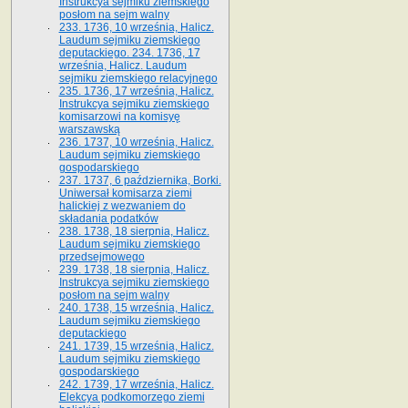
Instrukcya sejmiku ziemskiego
posłom na sejm walny
233. 1736, 10 września, Halicz.
Laudum sejmiku ziemskiego
deputackiego. 234. 1736, 17
września, Halicz. Laudum
sejmiku ziemskiego relacyjnego
235. 1736, 17 września, Halicz.
Instrukcya sejmiku ziemskiego
komisarzowi na komisyę
warszawską
236. 1737, 10 września, Halicz.
Laudum sejmiku ziemskiego
gospodarskiego
237. 1737, 6 października, Borki.
Uniwersał komisarza ziemi
halickiej z wezwaniem do
składania podatków
238. 1738, 18 sierpnia, Halicz.
Laudum sejmiku ziemskiego
przedsejmowego
239. 1738, 18 sierpnia, Halicz.
Instrukcya sejmiku ziemskiego
posłom na sejm walny
240. 1738, 15 września, Halicz.
Laudum sejmiku ziemskiego
deputackiego
241. 1739, 15 września, Halicz.
Laudum sejmiku ziemskiego
gospodarskiego
242. 1739, 17 września, Halicz.
Elekcya podkomorzego ziemi