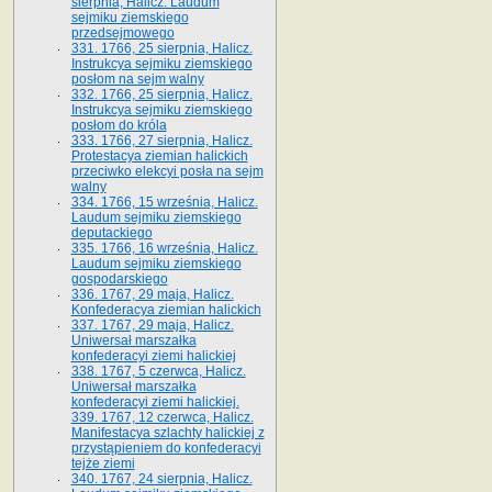
sierpnia, Halicz. Laudum
sejmiku ziemskiego
przedsejmowego
331. 1766, 25 sierpnia, Halicz.
Instrukcya sejmiku ziemskiego
posłom na sejm walny
332. 1766, 25 sierpnia, Halicz.
Instrukcya sejmiku ziemskiego
posłom do króla
333. 1766, 27 sierpnia, Halicz.
Protestacya ziemian halickich
przeciwko elekcyi posła na sejm
walny
334. 1766, 15 września, Halicz.
Laudum sejmiku ziemskiego
deputackiego
335. 1766, 16 września, Halicz.
Laudum sejmiku ziemskiego
gospodarskiego
336. 1767, 29 maja, Halicz.
Konfederacya ziemian halickich
337. 1767, 29 maja, Halicz.
Uniwersał marszałka
konfederacyi ziemi halickiej
338. 1767, 5 czerwca, Halicz.
Uniwersał marszałka
konfederacyi ziemi halickiej.
339. 1767, 12 czerwca, Halicz.
Manifestacya szlachty halickiej z
przystąpieniem do konfederacyi
tejże ziemi
340. 1767, 24 sierpnia, Halicz.