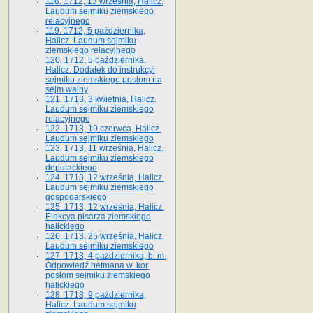
118. 1712, 13 września, Halicz.
Laudum sejmiku ziemskiego
relacyjnego
119. 1712, 5 października,
Halicz. Laudum sejmiku
ziemskiego relacyjnego
120. 1712, 5 października,
Halicz. Dodatek do instrukcyi
sejmiku ziemskiego posłom na
sejm walny
121. 1713, 3 kwietnia, Halicz.
Laudum sejmiku ziemskiego
relacyjnego
122. 1713, 19 czerwca, Halicz.
Laudum sejmiku ziemskiego
123. 1713, 11 września, Halicz.
Laudum sejmiku ziemskiego
deputackiego
124. 1713, 12 września, Halicz.
Laudum sejmiku ziemskiego
gospodarskiego
125. 1713, 12 września, Halicz.
Elekcya pisarza ziemskiego
halickiego
126. 1713, 25 września, Halicz.
Laudum sejmiku ziemskiego
127. 1713, 4 października, b. m.
Odpowiedź hetmana w. kor.
posłom sejmiku ziemskiego
halickiego
128. 1713, 9 października,
Halicz. Laudum sejmiku