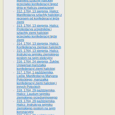
Manifest szlachty halickiej
przeciwko konfederacyi tegoż
dnia w Haliczu zawiązanej
312. 1764, 13 sierpnia, Halicz.
Manifestacya szlachty halickiej z
recesem od konfederacyi tejże
ziemi
313. 1764, 13 sierpnia, Halicz.
Protestacya urzędników i
szlachty ziemi halickiej
przeciwko konfederacyi tejże
ziemi
314. 1764, 13 sierpnia, Halicz.
Konfederacya ziemian halickich
315. 1764, 13 sierpnia, Halicz.
Instrukcya sejmiku ziemskiego
posłom na sejm elekcyjny
316. 1764, 24 sierpnia, Żuków.
Uniwersał marszałka
konfederacyi ziemi halickiej
317. 1764, 1 października,
Lwów. Manifestacya Maryana
Potockiego, marszałka
konfederacyi ziemi halickiej i
innych Potockich
318. 1764, 29 października,
Halicz. Laudum sejmiku
ziemskiego przedsejmowego
319. 1764, 29 października,
Halicz. Instrukcya sejmiku
ziemskiego posłom na sejm
koronacyjny