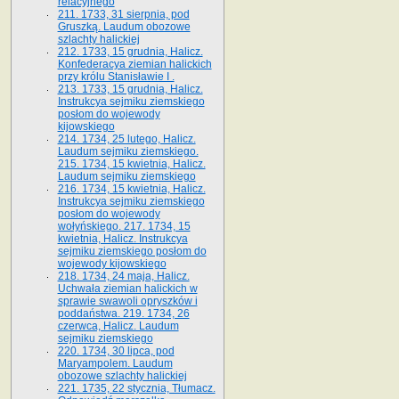
relacyjnego
211. 1733, 31 sierpnia, pod
Gruszką. Laudum obozowe
szlachty halickiej
212. 1733, 15 grudnia, Halicz.
Konfederacya ziemian halickich
przy królu Stanisławie I .
213. 1733, 15 grudnia, Halicz.
Instrukcya sejmiku ziemskiego
posłom do wojewody
kijowskiego
214. 1734, 25 lutego, Halicz.
Laudum sejmiku ziemskiego.
215. 1734, 15 kwietnia, Halicz.
Laudum sejmiku ziemskiego
216. 1734, 15 kwietnia, Halicz.
Instrukcya sejmiku ziemskiego
posłom do wojewody
wołyńskiego. 217. 1734, 15
kwietnia, Halicz. Instrukcya
sejmiku ziemskiego posłom do
wojewody kijowskiego
218. 1734, 24 maja, Halicz.
Uchwała ziemian halickich w
sprawie swawoli opryszków i
poddaństwa. 219. 1734, 26
czerwca, Halicz. Laudum
sejmiku ziemskiego
220. 1734, 30 lipca, pod
Maryampolem. Laudum
obozowe szlachty halickiej
221. 1735, 22 stycznia, Tłumacz.