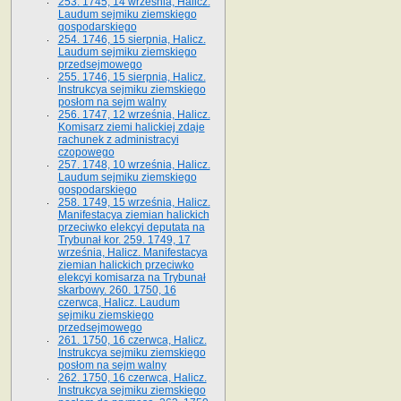
253. 1745, 14 września, Halicz.
Laudum sejmiku ziemskiego
gospodarskiego
254. 1746, 15 sierpnia, Halicz.
Laudum sejmiku ziemskiego
przedsejmowego
255. 1746, 15 sierpnia, Halicz.
Instrukcya sejmiku ziemskiego
posłom na sejm walny
256. 1747, 12 września, Halicz.
Komisarz ziemi halickiej zdaje
rachunek z administracyi
czopowego
257. 1748, 10 września, Halicz.
Laudum sejmiku ziemskiego
gospodarskiego
258. 1749, 15 września, Halicz.
Manifestacya ziemian halickich
przeciwko elekcyi deputata na
Trybunał kor. 259. 1749, 17
września, Halicz. Manifestacya
ziemian halickich przeciwko
elekcyi komisarza na Trybunał
skarbowy. 260. 1750, 16
czerwca, Halicz. Laudum
sejmiku ziemskiego
przedsejmowego
261. 1750, 16 czerwca, Halicz.
Instrukcya sejmiku ziemskiego
posłom na sejm walny
262. 1750, 16 czerwca, Halicz.
Instrukcya sejmiku ziemskiego