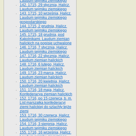
Laudum sejmiku ziemskiego
142. 1715, 29 stycznia, Halicz.
Laudum sejmiku ziemskiego
143. 1715, 10 września, Halicz.
Laudum sejmiku ziemskiego
gospodarskiego
144. 1715, 2 grudnia, Halicz.
Laudum sejmiku ziemskiego
145. 1715, 18 grudnia, pod
Kąkolnikami. Laudum ziemian
halickich na popisie uchwalone
146. 1716, 7 stycznia, Halicz.
Laudum sejmiku ziemskiego
147. 1716, 22 stycznia, Halicz.
Laudum ziemian halickich
148. 1716, 6 lutego, Halicz.
Laudum ziemian halickich
149. 1716, 23 marca, Halicz.
Laudum ziemian halickich
150. 1716, 20 kwietnia, Halicz.
Laudum ziemian halickich
151. 1716, 18 maja, Halicz.
Konfederacya ziemian halickich
152. 1716, po 15 czerwca, b. m.
List marszałka konfederacyi
ziemi halickiej do szlachty tejże
ziemi
153. 1716, 30 czerwca, Halicz.
Laudum sejmiku ziemskiego
154. 1716, 3 sierpnia, Halicz.
Laudum sejmiku ziemskiego
155. 1716, 16 września, Halicz.