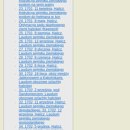
Instrukcya sejmiku ziemskiego
posłom na sejm walny
23. 1701, 11 kwietnia, Halicz.
Instrukcya sejmiku ziemskiego
posłom do hetmana w. kor.
24. 1701, 9 maja, Halicz.
Ordynacya sądu skarbowego
ziemi halickiej (fragment)
25. 1701, 9 sierpnia, Halicz.
Laudum sejmiku ziemskiego
26. 1701, 12 września, Halicz.
Laudum sejmiku ziemskiego
27. 1702, 9 stycznia, Halicz.
Laudum sejmiku ziemskiego
28. 1702, 8 czerwca, Halicz.
Laudum sejmiku ziemskiego
29. 1702, 6 lipca, Halicz.
Laudum sejmiku ziemskiego
30. 1702, 18 lipca, obóz między
Jabłonowem a Kąkolnikami.
Laudum obozowe szlachty
halickiej
31. 1702, 2 września, pod
Sandomierzem. Laudum
obozowe szlachty halickiej
32. 1702, 11 września, Halicz.
Laudum sejmiku ziemskiego
deputackiego. 33. 1702, 12
września, Halicz. Laudum
sejmiku ziemskiego
gospodarskiego
34. 1702, 5 grudnia, Halicz.