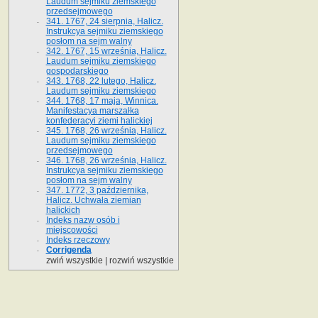
Laudum sejmiku ziemskiego
przedsejmowego
341. 1767, 24 sierpnia, Halicz.
Instrukcya sejmiku ziemskiego
posłom na sejm walny
342. 1767, 15 września, Halicz.
Laudum sejmiku ziemskiego
gospodarskiego
343. 1768, 22 lutego, Halicz.
Laudum sejmiku ziemskiego
344. 1768, 17 maja, Winnica.
Manifestacya marszałka
konfederacyi ziemi halickiej
345. 1768, 26 września, Halicz.
Laudum sejmiku ziemskiego
przedsejmowego
346. 1768, 26 września, Halicz.
Instrukcya sejmiku ziemskiego
posłom na sejm walny
347. 1772, 3 października,
Halicz. Uchwała ziemian
halickich
Indeks nazw osób i
miejscowości
Indeks rzeczowy
Corrigenda
zwiń wszystkie
|
rozwiń wszystkie