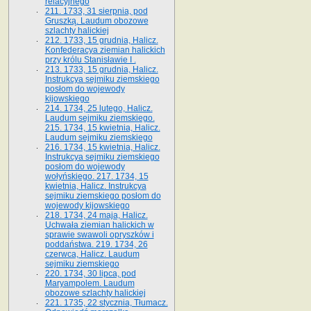
relacyjnego
211. 1733, 31 sierpnia, pod
Gruszką. Laudum obozowe
szlachty halickiej
212. 1733, 15 grudnia, Halicz.
Konfederacya ziemian halickich
przy królu Stanisławie I .
213. 1733, 15 grudnia, Halicz.
Instrukcya sejmiku ziemskiego
posłom do wojewody
kijowskiego
214. 1734, 25 lutego, Halicz.
Laudum sejmiku ziemskiego.
215. 1734, 15 kwietnia, Halicz.
Laudum sejmiku ziemskiego
216. 1734, 15 kwietnia, Halicz.
Instrukcya sejmiku ziemskiego
posłom do wojewody
wołyńskiego. 217. 1734, 15
kwietnia, Halicz. Instrukcya
sejmiku ziemskiego posłom do
wojewody kijowskiego
218. 1734, 24 maja, Halicz.
Uchwała ziemian halickich w
sprawie swawoli opryszków i
poddaństwa. 219. 1734, 26
czerwca, Halicz. Laudum
sejmiku ziemskiego
220. 1734, 30 lipca, pod
Maryampolem. Laudum
obozowe szlachty halickiej
221. 1735, 22 stycznia, Tłumacz.