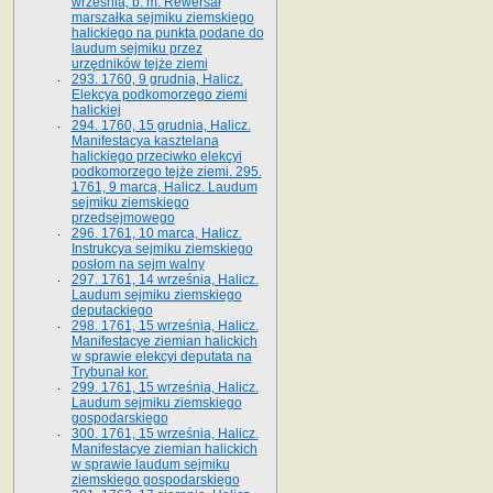
września, b. m. Rewersał
marszałka sejmiku ziemskiego
halickiego na punkta podane do
laudum sejmiku przez
urzędników tejże ziemi
293. 1760, 9 grudnia, Halicz.
Elekcya podkomorzego ziemi
halickiej
294. 1760, 15 grudnia, Halicz.
Manifestacya kasztelana
halickiego przeciwko elekcyi
podkomorzego tejże ziemi. 295.
1761, 9 marca, Halicz. Laudum
sejmiku ziemskiego
przedsejmowego
296. 1761, 10 marca, Halicz.
Instrukcya sejmiku ziemskiego
posłom na sejm walny
297. 1761, 14 września, Halicz.
Laudum sejmiku ziemskiego
deputackiego
298. 1761, 15 września, Halicz.
Manifestacye ziemian halickich
w sprawie elekcyi deputata na
Trybunał kor.
299. 1761, 15 września, Halicz.
Laudum sejmiku ziemskiego
gospodarskiego
300. 1761, 15 września, Halicz.
Manifestacye ziemian halickich
w sprawie laudum sejmiku
ziemskiego gospodarskiego