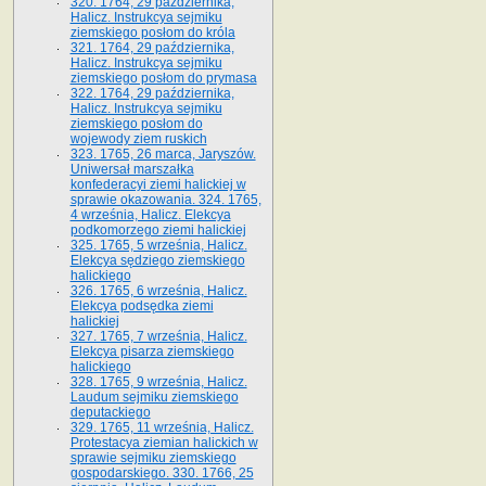
320. 1764, 29 października,
Halicz. Instrukcya sejmiku
ziemskiego posłom do króla
321. 1764, 29 października,
Halicz. Instrukcya sejmiku
ziemskiego posłom do prymasa
322. 1764, 29 października,
Halicz. Instrukcya sejmiku
ziemskiego posłom do
wojewody ziem ruskich
323. 1765, 26 marca, Jaryszów.
Uniwersał marszałka
konfederacyi ziemi halickiej w
sprawie okazowania. 324. 1765,
4 września, Halicz. Elekcya
podkomorzego ziemi halickiej
325. 1765, 5 września, Halicz.
Elekcya sędziego ziemskiego
halickiego
326. 1765, 6 września, Halicz.
Elekcya podsędka ziemi
halickiej
327. 1765, 7 września, Halicz.
Elekcya pisarza ziemskiego
halickiego
328. 1765, 9 września, Halicz.
Laudum sejmiku ziemskiego
deputackiego
329. 1765, 11 września, Halicz.
Protestacya ziemian halickich w
sprawie sejmiku ziemskiego
gospodarskiego. 330. 1766, 25