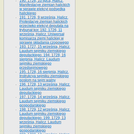
190. 1726, 10 lipca, Halicz.
Manifestacye ziemian halickich
w sprawie elekcyi podsędka
halickiego
191. 1726, 9 września, Halicz.
Protestacye ziemian halickich
przeciwko elekcyi deputata na
trybunał kor. 192. 1726, 11
września, Halicz. Uniwersał
komisarza ziemi halickiej w
sprawie składania czopowego
193. 1727, 15 września, Halicz.
Laudum sejmiku ziemskiego
deputackiego. 194. 1728, 16
sierpnia, Halicz. Laudum
sejmiku ziemskiego
przedsejmowego
195. 1728, 16 sierpnia, Halicz.
Instrukcya sejmiku ziemskiego
posłom na sejm walny
196. 1728, 13 września, Halicz.
Laudum sejmiku ziemskiego
deputackiego
197. 1728, 14 września, Halicz.
Laudum sejmiku ziemskiego
gospodarskiego
198. 1729, 12 września, Halicz.
Laudum sejmiku ziemskiego
deputackiego. 199. 1729, 13
września, Halicz. Laudum
sejmiku ziemskiego
gospodarskiego