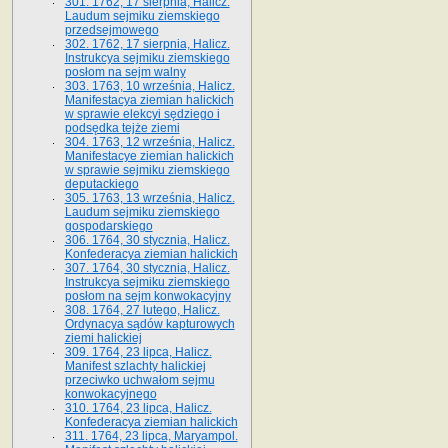
301. 1762, 17 sierpnia, Halicz.
Laudum sejmiku ziemskiego
przedsejmowego
302. 1762, 17 sierpnia, Halicz.
Instrukcya sejmiku ziemskiego
posłom na sejm walny
303. 1763, 10 września, Halicz.
Manifestacya ziemian halickich
w sprawie elekcyi sędziego i
podsędka tejże ziemi
304. 1763, 12 września, Halicz.
Manifestacye ziemian halickich
w sprawie sejmiku ziemskiego
deputackiego
305. 1763, 13 września, Halicz.
Laudum sejmiku ziemskiego
gospodarskiego
306. 1764, 30 stycznia, Halicz.
Konfederacya ziemian halickich
307. 1764, 30 stycznia, Halicz.
Instrukcya sejmiku ziemskiego
posłom na sejm konwokacyjny
308. 1764, 27 lutego, Halicz.
Ordynacya sądów kapturowych
ziemi halickiej
309. 1764, 23 lipca, Halicz.
Manifest szlachty halickiej
przeciwko uchwałom sejmu
konwokacyjnego
310. 1764, 23 lipca, Halicz.
Konfederacya ziemian halickich
311. 1764, 23 lipca, Maryampol.