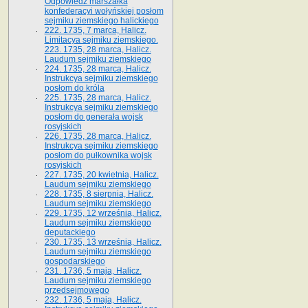
Odpowiedź marszałka
konfederacyi wołyńskiej posłom
sejmiku ziemskiego halickiego
222. 1735, 7 marca, Halicz.
Limitacya sejmiku ziemskiego.
223. 1735, 28 marca, Halicz.
Laudum sejmiku ziemskiego
224. 1735, 28 marca, Halicz.
Instrukcya sejmiku ziemskiego
posłom do króla
225. 1735, 28 marca, Halicz.
Instrukcya sejmiku ziemskiego
posłom do generała wojsk
rosyjskich
226. 1735, 28 marca, Halicz.
Instrukcya sejmiku ziemskiego
posłom do pułkownika wojsk
rosyjskich
227. 1735, 20 kwietnia, Halicz.
Laudum sejmiku ziemskiego
228. 1735, 8 sierpnia, Halicz.
Laudum sejmiku ziemskiego
229. 1735, 12 września, Halicz.
Laudum sejmiku ziemskiego
deputackiego
230. 1735, 13 września, Halicz.
Laudum sejmiku ziemskiego
gospodarskiego
231. 1736, 5 maja, Halicz.
Laudum sejmiku ziemskiego
przedsejmowego
232. 1736, 5 maja, Halicz.