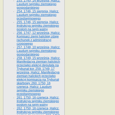
253. 1745, 14 września, Halicz.
Laudum sejmiku ziemskiego
gospodarskiego
254. 1746, 15 sierpnia, Halicz.
Laudum sejmiku ziemskiego
przedsejmowego
255. 1746, 15 sierpnia, Halicz.
Instrukcya sejmiku ziemskiego
posłom na sejm walny
256. 1747, 12 września, Halicz.
Komisarz ziemi halickiej zdaje
rachunek z administracyi
czopowego
257. 1748, 10 września, Halicz.
Laudum sejmiku ziemskiego
gospodarskiego
258. 1749, 15 września, Halicz.
Manifestacya ziemian halickich
przeciwko elekcyi deputata na
Trybunał kor. 259. 1749, 17
września, Halicz. Manifestacya
ziemian halickich przeciwko
elekcyi komisarza na Trybunał
skarbowy. 260. 1750, 16
czerwca, Halicz. Laudum
sejmiku ziemskiego
przedsejmowego
261. 1750, 16 czerwca, Halicz.
Instrukcya sejmiku ziemskiego
posłom na sejm walny
262. 1750, 16 czerwca, Halicz.
Instrukcya sejmiku ziemskiego