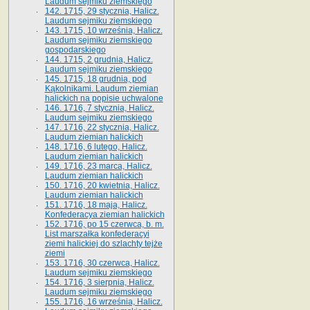
Laudum sejmiku ziemskiego
142. 1715, 29 stycznia, Halicz.
Laudum sejmiku ziemskiego
143. 1715, 10 września, Halicz.
Laudum sejmiku ziemskiego
gospodarskiego
144. 1715, 2 grudnia, Halicz.
Laudum sejmiku ziemskiego
145. 1715, 18 grudnia, pod
Kąkolnikami. Laudum ziemian
halickich na popisie uchwalone
146. 1716, 7 stycznia, Halicz.
Laudum sejmiku ziemskiego
147. 1716, 22 stycznia, Halicz.
Laudum ziemian halickich
148. 1716, 6 lutego, Halicz.
Laudum ziemian halickich
149. 1716, 23 marca, Halicz.
Laudum ziemian halickich
150. 1716, 20 kwietnia, Halicz.
Laudum ziemian halickich
151. 1716, 18 maja, Halicz.
Konfederacya ziemian halickich
152. 1716, po 15 czerwca, b. m.
List marszałka konfederacyi
ziemi halickiej do szlachty tejże
ziemi
153. 1716, 30 czerwca, Halicz.
Laudum sejmiku ziemskiego
154. 1716, 3 sierpnia, Halicz.
Laudum sejmiku ziemskiego
155. 1716, 16 września, Halicz.