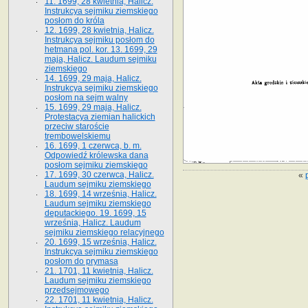
11. 1699, 28 kwietnia, Halicz.
Instrukcya sejmiku ziemskiego
posłom do króla
12. 1699, 28 kwietnia, Halicz.
Instrukcya sejmiku posłom do
hetmana pol. kor. 13. 1699, 29
maja, Halicz. Laudum sejmiku
ziemskiego
14. 1699, 29 maja, Halicz.
Instrukcya sejmiku ziemskiego
posłom na sejm walny
15. 1699, 29 maja, Halicz.
Protestacya ziemian halickich
przeciw staroście
trembowelskiemu
16. 1699, 1 czerwca, b. m.
Odpowiedź królewska dana
posłom sejmiku ziemskiego
17. 1699, 30 czerwca, Halicz.
«
Laudum sejmiku ziemskiego
18. 1699, 14 września, Halicz.
Laudum sejmiku ziemskiego
deputackiego. 19. 1699, 15
września, Halicz. Laudum
sejmiku ziemskiego relacyjnego
20. 1699, 15 września, Halicz.
Instrukcya sejmiku ziemskiego
posłom do prymasa
21. 1701, 11 kwietnia, Halicz.
Laudum sejmiku ziemskiego
przedsejmowego
22. 1701, 11 kwietnia, Halicz.