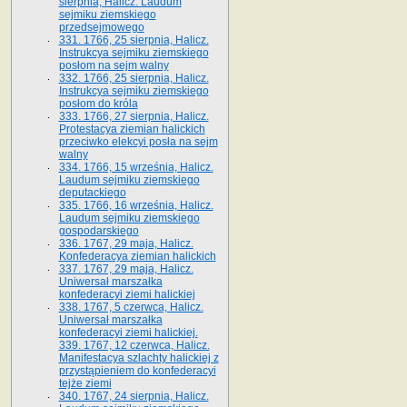
sierpnia, Halicz. Laudum
sejmiku ziemskiego
przedsejmowego
331. 1766, 25 sierpnia, Halicz.
Instrukcya sejmiku ziemskiego
posłom na sejm walny
332. 1766, 25 sierpnia, Halicz.
Instrukcya sejmiku ziemskiego
posłom do króla
333. 1766, 27 sierpnia, Halicz.
Protestacya ziemian halickich
przeciwko elekcyi posła na sejm
walny
334. 1766, 15 września, Halicz.
Laudum sejmiku ziemskiego
deputackiego
335. 1766, 16 września, Halicz.
Laudum sejmiku ziemskiego
gospodarskiego
336. 1767, 29 maja, Halicz.
Konfederacya ziemian halickich
337. 1767, 29 maja, Halicz.
Uniwersał marszałka
konfederacyi ziemi halickiej
338. 1767, 5 czerwca, Halicz.
Uniwersał marszałka
konfederacyi ziemi halickiej.
339. 1767, 12 czerwca, Halicz.
Manifestacya szlachty halickiej z
przystąpieniem do konfederacyi
tejże ziemi
340. 1767, 24 sierpnia, Halicz.