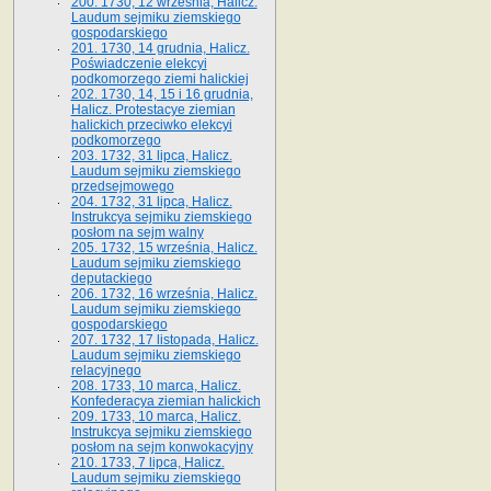
200. 1730, 12 września, Halicz.
Laudum sejmiku ziemskiego
gospodarskiego
201. 1730, 14 grudnia, Halicz.
Poświadczenie elekcyi
podkomorzego ziemi halickiej
202. 1730, 14, 15 i 16 grudnia,
Halicz. Protestacye ziemian
halickich przeciwko elekcyi
podkomorzego
203. 1732, 31 lipca, Halicz.
Laudum sejmiku ziemskiego
przedsejmowego
204. 1732, 31 lipca, Halicz.
Instrukcya sejmiku ziemskiego
posłom na sejm walny
205. 1732, 15 września, Halicz.
Laudum sejmiku ziemskiego
deputackiego
206. 1732, 16 września, Halicz.
Laudum sejmiku ziemskiego
gospodarskiego
207. 1732, 17 listopada, Halicz.
Laudum sejmiku ziemskiego
relacyjnego
208. 1733, 10 marca, Halicz.
Konfederacya ziemian halickich­
209. 1733, 10 marca, Halicz.
Instrukcya sejmiku ziemskiego
posłom na sejm konwokacyjny
210. 1733, 7 lipca, Halicz.
Laudum sejmiku ziemskiego