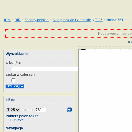
ICM
›
DIR
›
Zasoby polskie
›
Akta grodzkie i ziemskie
›
T. 25
› strona 761
Podstawowym adrese
«
Wyszukiwanie
w książce
szukaj w całej serii
Idź do
strona:
Pobierz pełen tekst
T. 25.txt
Nawigacja