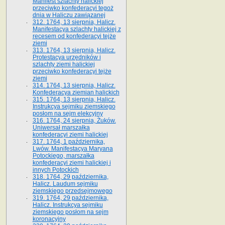
Manifest szlachty halickiej
przeciwko konfederacyi tegoż
dnia w Haliczu zawiązanej
312. 1764, 13 sierpnia, Halicz.
Manifestacya szlachty halickiej z
recesem od konfederacyi tejże
ziemi
313. 1764, 13 sierpnia, Halicz.
Protestacya urzędników i
szlachty ziemi halickiej
przeciwko konfederacyi tejże
ziemi
314. 1764, 13 sierpnia, Halicz.
Konfederacya ziemian halickich
315. 1764, 13 sierpnia, Halicz.
Instrukcya sejmiku ziemskiego
posłom na sejm elekcyjny
316. 1764, 24 sierpnia, Żuków.
Uniwersał marszałka
konfederacyi ziemi halickiej
317. 1764, 1 października,
Lwów. Manifestacya Maryana
Potockiego, marszałka
konfederacyi ziemi halickiej i
innych Potockich
318. 1764, 29 października,
Halicz. Laudum sejmiku
ziemskiego przedsejmowego
319. 1764, 29 października,
Halicz. Instrukcya sejmiku
ziemskiego posłom na sejm
koronacyjny