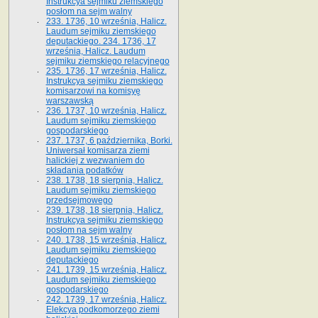
Instrukcya sejmiku ziemskiego
posłom na sejm walny
233. 1736, 10 września, Halicz.
Laudum sejmiku ziemskiego
deputackiego. 234. 1736, 17
września, Halicz. Laudum
sejmiku ziemskiego relacyjnego
235. 1736, 17 września, Halicz.
Instrukcya sejmiku ziemskiego
komisarzowi na komisyę
warszawską
236. 1737, 10 września, Halicz.
Laudum sejmiku ziemskiego
gospodarskiego
237. 1737, 6 października, Borki.
Uniwersał komisarza ziemi
halickiej z wezwaniem do
składania podatków
238. 1738, 18 sierpnia, Halicz.
Laudum sejmiku ziemskiego
przedsejmowego
239. 1738, 18 sierpnia, Halicz.
Instrukcya sejmiku ziemskiego
posłom na sejm walny
240. 1738, 15 września, Halicz.
Laudum sejmiku ziemskiego
deputackiego
241. 1739, 15 września, Halicz.
Laudum sejmiku ziemskiego
gospodarskiego
242. 1739, 17 września, Halicz.
Elekcya podkomorzego ziemi