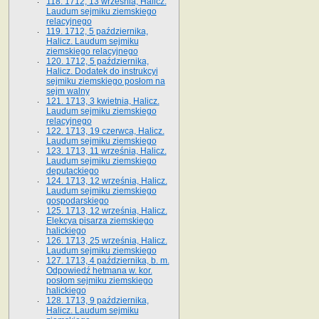
118. 1712, 13 września, Halicz.
Laudum sejmiku ziemskiego
relacyjnego
119. 1712, 5 października,
Halicz. Laudum sejmiku
ziemskiego relacyjnego
120. 1712, 5 października,
Halicz. Dodatek do instrukcyi
sejmiku ziemskiego posłom na
sejm walny
121. 1713, 3 kwietnia, Halicz.
Laudum sejmiku ziemskiego
relacyjnego
122. 1713, 19 czerwca, Halicz.
Laudum sejmiku ziemskiego
123. 1713, 11 września, Halicz.
Laudum sejmiku ziemskiego
deputackiego
124. 1713, 12 września, Halicz.
Laudum sejmiku ziemskiego
gospodarskiego
125. 1713, 12 września, Halicz.
Elekcya pisarza ziemskiego
halickiego
126. 1713, 25 września, Halicz.
Laudum sejmiku ziemskiego
127. 1713, 4 października, b. m.
Odpowiedź hetmana w. kor.
posłom sejmiku ziemskiego
halickiego
128. 1713, 9 października,
Halicz. Laudum sejmiku