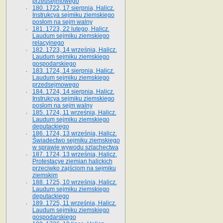
przedsejmowego
180. 1722, 17 sierpnia, Halicz.
Instrukcya sejmiku ziemskiego
posłom na sejm walny
181. 1723, 22 lutego, Halicz.
Laudum sejmiku ziemskiego
relacyjnego
182. 1723, 14 września, Halicz.
Laudum sejmiku ziemskiego
gospodarskiego
183. 1724, 14 sierpnia, Halicz.
Laudum sejmiku ziemskiego
przedsejmowego
184. 1724, 14 sierpnia, Halicz.
Instrukcya sejmiku ziemskiego
posłom na sejm walny
185. 1724, 11 września, Halicz.
Laudum sejmiku ziemskiego
deputackiego
186. 1724, 13 września, Halicz.
Świadectwo sejmiku ziemskiego
w sprawie wywodu szlachectwa
187. 1724, 13 września, Halicz.
Protestacye ziemian halickich
przeciwko zajściom na sejmiku
ziemskim
188. 1725, 10 września, Halicz.
Laudum sejmiku ziemskiego
deputackiego
189. 1725, 11 września, Halicz.
Laudum sejmiku ziemskiego
gospodarskiego