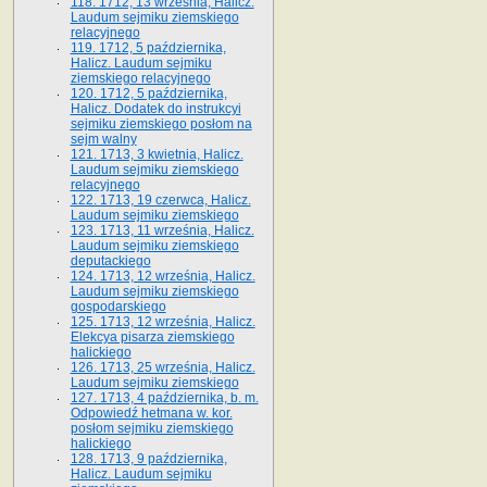
118. 1712, 13 września, Halicz.
Laudum sejmiku ziemskiego
relacyjnego
119. 1712, 5 października,
Halicz. Laudum sejmiku
ziemskiego relacyjnego
120. 1712, 5 października,
Halicz. Dodatek do instrukcyi
sejmiku ziemskiego posłom na
sejm walny
121. 1713, 3 kwietnia, Halicz.
Laudum sejmiku ziemskiego
relacyjnego
122. 1713, 19 czerwca, Halicz.
Laudum sejmiku ziemskiego
123. 1713, 11 września, Halicz.
Laudum sejmiku ziemskiego
deputackiego
124. 1713, 12 września, Halicz.
Laudum sejmiku ziemskiego
gospodarskiego
125. 1713, 12 września, Halicz.
Elekcya pisarza ziemskiego
halickiego
126. 1713, 25 września, Halicz.
Laudum sejmiku ziemskiego
127. 1713, 4 października, b. m.
Odpowiedź hetmana w. kor.
posłom sejmiku ziemskiego
halickiego
128. 1713, 9 października,
Halicz. Laudum sejmiku