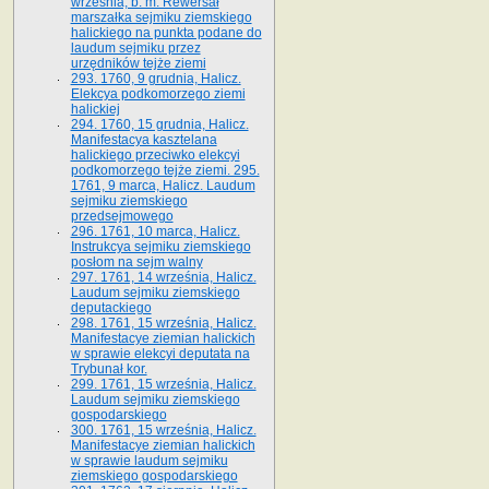
września, b. m. Rewersał
marszałka sejmiku ziemskiego
halickiego na punkta podane do
laudum sejmiku przez
urzędników tejże ziemi
293. 1760, 9 grudnia, Halicz.
Elekcya podkomorzego ziemi
halickiej
294. 1760, 15 grudnia, Halicz.
Manifestacya kasztelana
halickiego przeciwko elekcyi
podkomorzego tejże ziemi. 295.
1761, 9 marca, Halicz. Laudum
sejmiku ziemskiego
przedsejmowego
296. 1761, 10 marca, Halicz.
Instrukcya sejmiku ziemskiego
posłom na sejm walny
297. 1761, 14 września, Halicz.
Laudum sejmiku ziemskiego
deputackiego
298. 1761, 15 września, Halicz.
Manifestacye ziemian halickich
w sprawie elekcyi deputata na
Trybunał kor.
299. 1761, 15 września, Halicz.
Laudum sejmiku ziemskiego
gospodarskiego
300. 1761, 15 września, Halicz.
Manifestacye ziemian halickich
w sprawie laudum sejmiku
ziemskiego gospodarskiego