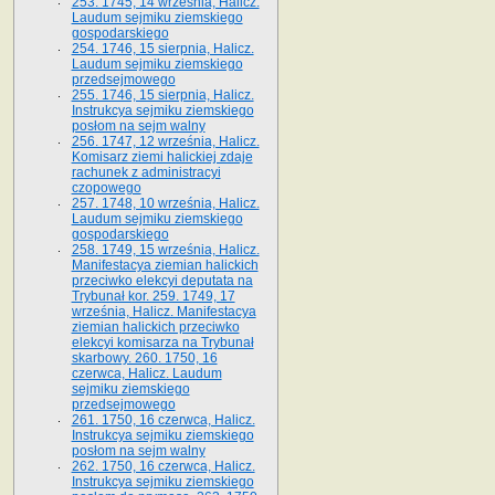
253. 1745, 14 września, Halicz.
Laudum sejmiku ziemskiego
gospodarskiego
254. 1746, 15 sierpnia, Halicz.
Laudum sejmiku ziemskiego
przedsejmowego
255. 1746, 15 sierpnia, Halicz.
Instrukcya sejmiku ziemskiego
posłom na sejm walny
256. 1747, 12 września, Halicz.
Komisarz ziemi halickiej zdaje
rachunek z administracyi
czopowego
257. 1748, 10 września, Halicz.
Laudum sejmiku ziemskiego
gospodarskiego
258. 1749, 15 września, Halicz.
Manifestacya ziemian halickich
przeciwko elekcyi deputata na
Trybunał kor. 259. 1749, 17
września, Halicz. Manifestacya
ziemian halickich przeciwko
elekcyi komisarza na Trybunał
skarbowy. 260. 1750, 16
czerwca, Halicz. Laudum
sejmiku ziemskiego
przedsejmowego
261. 1750, 16 czerwca, Halicz.
Instrukcya sejmiku ziemskiego
posłom na sejm walny
262. 1750, 16 czerwca, Halicz.
Instrukcya sejmiku ziemskiego