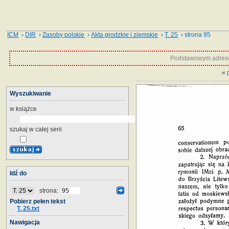
ICM
›
DIR
›
Zasoby polskie
›
Akta grodzkie i ziemskie
›
T. 25
› strona 95
Podstawowym adrese
«
Wyszukiwanie
w książce
szukaj w całej serii
Idź do
strona:
Pobierz pełen tekst
T. 25.txt
Nawigacja