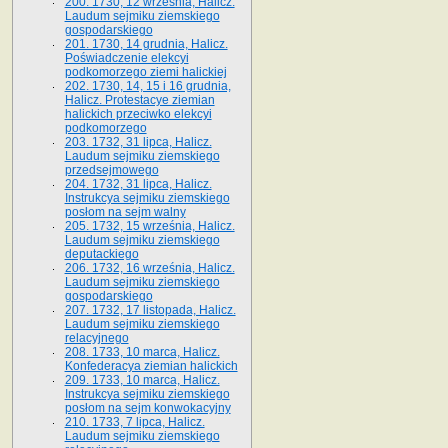
200. 1730, 12 września, Halicz.
Laudum sejmiku ziemskiego
gospodarskiego
201. 1730, 14 grudnia, Halicz.
Poświadczenie elekcyi
podkomorzego ziemi halickiej
202. 1730, 14, 15 i 16 grudnia,
Halicz. Protestacye ziemian
halickich przeciwko elekcyi
podkomorzego
203. 1732, 31 lipca, Halicz.
Laudum sejmiku ziemskiego
przedsejmowego
204. 1732, 31 lipca, Halicz.
Instrukcya sejmiku ziemskiego
posłom na sejm walny
205. 1732, 15 września, Halicz.
Laudum sejmiku ziemskiego
deputackiego
206. 1732, 16 września, Halicz.
Laudum sejmiku ziemskiego
gospodarskiego
207. 1732, 17 listopada, Halicz.
Laudum sejmiku ziemskiego
relacyjnego
208. 1733, 10 marca, Halicz.
Konfederacya ziemian halickich­
209. 1733, 10 marca, Halicz.
Instrukcya sejmiku ziemskiego
posłom na sejm konwokacyjny
210. 1733, 7 lipca, Halicz.
Laudum sejmiku ziemskiego