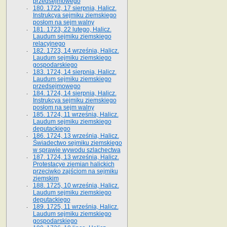
przedsejmowego
180. 1722, 17 sierpnia, Halicz.
Instrukcya sejmiku ziemskiego
posłom na sejm walny
181. 1723, 22 lutego, Halicz.
Laudum sejmiku ziemskiego
relacyjnego
182. 1723, 14 września, Halicz.
Laudum sejmiku ziemskiego
gospodarskiego
183. 1724, 14 sierpnia, Halicz.
Laudum sejmiku ziemskiego
przedsejmowego
184. 1724, 14 sierpnia, Halicz.
Instrukcya sejmiku ziemskiego
posłom na sejm walny
185. 1724, 11 września, Halicz.
Laudum sejmiku ziemskiego
deputackiego
186. 1724, 13 września, Halicz.
Świadectwo sejmiku ziemskiego
w sprawie wywodu szlachectwa
187. 1724, 13 września, Halicz.
Protestacye ziemian halickich
przeciwko zajściom na sejmiku
ziemskim
188. 1725, 10 września, Halicz.
Laudum sejmiku ziemskiego
deputackiego
189. 1725, 11 września, Halicz.
Laudum sejmiku ziemskiego
gospodarskiego