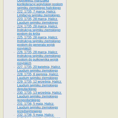
Odpowiedź marszałka
konfederacyi wołyńskiej posłom
sejmiku ziemskiego halickiego
222. 1735, 7 marca, Halicz.
Limitacya sejmiku ziemskiego.
223. 1735, 28 marca, Halicz.
Laudum sejmiku ziemskiego
224. 1735, 28 marca, Halicz.
Instrukcya sejmiku ziemskiego
posłom do króla
225. 1735, 28 marca, Halicz.
Instrukcya sejmiku ziemskiego
posłom do generała wojsk
rosyjskich
226. 1735, 28 marca, Halicz.
Instrukcya sejmiku ziemskiego
posłom do pułkownika wojsk
rosyjskich
227. 1735, 20 kwietnia, Halicz.
Laudum sejmiku ziemskiego
228. 1735, 8 sierpnia, Halicz.
Laudum sejmiku ziemskiego
229. 1735, 12 września, Halicz.
Laudum sejmiku ziemskiego
deputackiego
230. 1735, 13 września, Halicz.
Laudum sejmiku ziemskiego
gospodarskiego
231. 1736, 5 maja, Halicz.
Laudum sejmiku ziemskiego
przedsejmowego
232. 1736, 5 maja, Halicz.