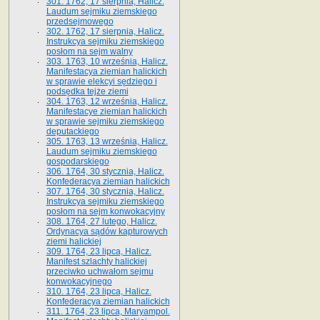
301. 1762, 17 sierpnia, Halicz.
Laudum sejmiku ziemskiego
przedsejmowego
302. 1762, 17 sierpnia, Halicz.
Instrukcya sejmiku ziemskiego
posłom na sejm walny
303. 1763, 10 września, Halicz.
Manifestacya ziemian halickich
w sprawie elekcyi sędziego i
podsędka tejże ziemi
304. 1763, 12 września, Halicz.
Manifestacye ziemian halickich
w sprawie sejmiku ziemskiego
deputackiego
305. 1763, 13 września, Halicz.
Laudum sejmiku ziemskiego
gospodarskiego
306. 1764, 30 stycznia, Halicz.
Konfederacya ziemian halickich
307. 1764, 30 stycznia, Halicz.
Instrukcya sejmiku ziemskiego
posłom na sejm konwokacyjny
308. 1764, 27 lutego, Halicz.
Ordynacya sądów kapturowych
ziemi halickiej
309. 1764, 23 lipca, Halicz.
Manifest szlachty halickiej
przeciwko uchwałom sejmu
konwokacyjnego
310. 1764, 23 lipca, Halicz.
Konfederacya ziemian halickich
311. 1764, 23 lipca, Maryampol.