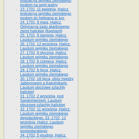
Instrukcya sejmiku ziemskiego
posłom na sejm walny
23. 1701, 11 kwietnia, Halicz.
Instrukcya sejmiku ziemskiego
posłom do hetmana w. kor.
24. 1701, 9 maja, Halicz.
Ordynacya sądu skarbowego
ziemi halickiej (fragment)
25. 1701, 9 sierpnia, Halicz.
Laudum sejmiku ziemskiego
26. 1701, 12 września, Halicz.
Laudum sejmiku ziemskiego
27. 1702, 9 stycznia, Halicz.
Laudum sejmiku ziemskiego
28. 1702, 8 czerwca, Halicz.
Laudum sejmiku ziemskiego
29. 1702, 6 lipca, Halicz.
Laudum sejmiku ziemskiego
30. 1702, 18 lipca, obóz między
Jabłonowem a Kąkolnikami.
Laudum obozowe szlachty
halickiej
31. 1702, 2 września, pod
Sandomierzem. Laudum
obozowe szlachty halickiej
32. 1702, 11 września, Halicz.
Laudum sejmiku ziemskiego
deputackiego. 33. 1702, 12
września, Halicz. Laudum
sejmiku ziemskiego
gospodarskiego
34. 1702, 5 grudnia, Halicz.