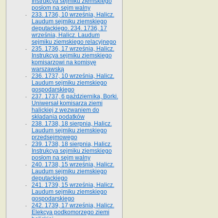
Instrukcya sejmiku ziemskiego
posłom na sejm walny
233. 1736, 10 września, Halicz.
Laudum sejmiku ziemskiego
deputackiego. 234. 1736, 17
września, Halicz. Laudum
sejmiku ziemskiego relacyjnego
235. 1736, 17 września, Halicz.
Instrukcya sejmiku ziemskiego
komisarzowi na komisyę
warszawską
236. 1737, 10 września, Halicz.
Laudum sejmiku ziemskiego
gospodarskiego
237. 1737, 6 października, Borki.
Uniwersał komisarza ziemi
halickiej z wezwaniem do
składania podatków
238. 1738, 18 sierpnia, Halicz.
Laudum sejmiku ziemskiego
przedsejmowego
239. 1738, 18 sierpnia, Halicz.
Instrukcya sejmiku ziemskiego
posłom na sejm walny
240. 1738, 15 września, Halicz.
Laudum sejmiku ziemskiego
deputackiego
241. 1739, 15 września, Halicz.
Laudum sejmiku ziemskiego
gospodarskiego
242. 1739, 17 września, Halicz.
Elekcya podkomorzego ziemi