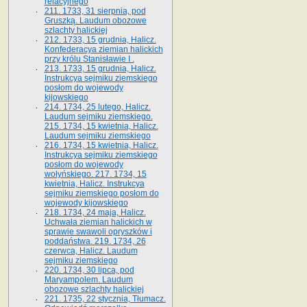
relacyjnego
211. 1733, 31 sierpnia, pod
Gruszką. Laudum obozowe
szlachty halickiej
212. 1733, 15 grudnia, Halicz.
Konfederacya ziemian halickich
przy królu Stanisławie I .
213. 1733, 15 grudnia, Halicz.
Instrukcya sejmiku ziemskiego
posłom do wojewody
kijowskiego
214. 1734, 25 lutego, Halicz.
Laudum sejmiku ziemskiego.
215. 1734, 15 kwietnia, Halicz.
Laudum sejmiku ziemskiego
216. 1734, 15 kwietnia, Halicz.
Instrukcya sejmiku ziemskiego
posłom do wojewody
wołyńskiego. 217. 1734, 15
kwietnia, Halicz. Instrukcya
sejmiku ziemskiego posłom do
wojewody kijowskiego
218. 1734, 24 maja, Halicz.
Uchwała ziemian halickich w
sprawie swawoli opryszków i
poddaństwa. 219. 1734, 26
czerwca, Halicz. Laudum
sejmiku ziemskiego
220. 1734, 30 lipca, pod
Maryampolem. Laudum
obozowe szlachty halickiej
221. 1735, 22 stycznia, Tłumacz.