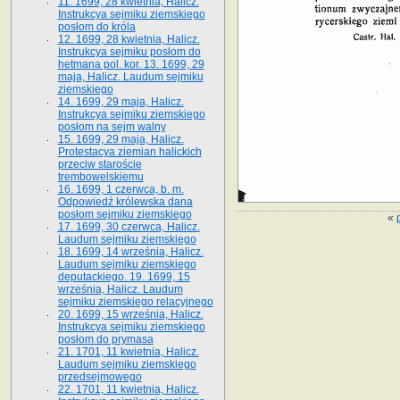
11. 1699, 28 kwietnia, Halicz.
Instrukcya sejmiku ziemskiego
posłom do króla
12. 1699, 28 kwietnia, Halicz.
Instrukcya sejmiku posłom do
hetmana pol. kor. 13. 1699, 29
maja, Halicz. Laudum sejmiku
ziemskiego
14. 1699, 29 maja, Halicz.
Instrukcya sejmiku ziemskiego
posłom na sejm walny
15. 1699, 29 maja, Halicz.
Protestacya ziemian halickich
przeciw staroście
trembowelskiemu
16. 1699, 1 czerwca, b. m.
Odpowiedź królewska dana
posłom sejmiku ziemskiego
«
17. 1699, 30 czerwca, Halicz.
Laudum sejmiku ziemskiego
18. 1699, 14 września, Halicz.
Laudum sejmiku ziemskiego
deputackiego. 19. 1699, 15
września, Halicz. Laudum
sejmiku ziemskiego relacyjnego
20. 1699, 15 września, Halicz.
Instrukcya sejmiku ziemskiego
posłom do prymasa
21. 1701, 11 kwietnia, Halicz.
Laudum sejmiku ziemskiego
przedsejmowego
22. 1701, 11 kwietnia, Halicz.