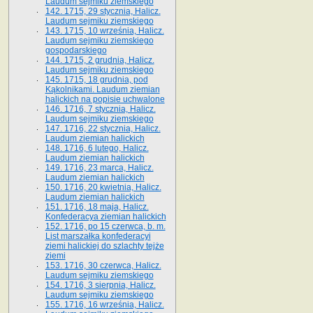
Laudum sejmiku ziemskiego
142. 1715, 29 stycznia, Halicz.
Laudum sejmiku ziemskiego
143. 1715, 10 września, Halicz.
Laudum sejmiku ziemskiego
gospodarskiego
144. 1715, 2 grudnia, Halicz.
Laudum sejmiku ziemskiego
145. 1715, 18 grudnia, pod
Kąkolnikami. Laudum ziemian
halickich na popisie uchwalone
146. 1716, 7 stycznia, Halicz.
Laudum sejmiku ziemskiego
147. 1716, 22 stycznia, Halicz.
Laudum ziemian halickich
148. 1716, 6 lutego, Halicz.
Laudum ziemian halickich
149. 1716, 23 marca, Halicz.
Laudum ziemian halickich
150. 1716, 20 kwietnia, Halicz.
Laudum ziemian halickich
151. 1716, 18 maja, Halicz.
Konfederacya ziemian halickich
152. 1716, po 15 czerwca, b. m.
List marszałka konfederacyi
ziemi halickiej do szlachty tejże
ziemi
153. 1716, 30 czerwca, Halicz.
Laudum sejmiku ziemskiego
154. 1716, 3 sierpnia, Halicz.
Laudum sejmiku ziemskiego
155. 1716, 16 września, Halicz.