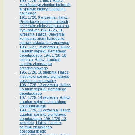
190. 1726, 10 lipca, Halicz.
Manifestacye ziemian halickich
w sprawie elekcyi podsędka
halickiego
191. 1726, 9 września, Halicz.
Protestacye ziemian halickich
przeciwko elekcyi deputata na
trybunał kor. 192. 1726, 11
września, Halicz. Uniwersał
komisarza ziemi halickiej w
sprawie składania czopowego
193. 1727, 15 września, Halicz.
Laudum sejmiku ziemskiego
deputackiego. 194. 1728, 16
sierpnia, Halicz. Laudum
sejmiku ziemskiego
przedsejmowego
195. 1728, 16 sierpnia, Halicz.
Instrukcya sejmiku ziemskiego
posłom na sejm walny
196. 1728, 13 września, Halicz.
Laudum sejmiku ziemskiego
deputackiego
197. 1728, 14 września, Halicz.
Laudum sejmiku ziemskiego
gospodarskiego
198. 1729, 12 września, Halicz.
Laudum sejmiku ziemskiego
deputackiego. 199. 1729, 13
września, Halicz. Laudum
sejmiku ziemskiego
gospodarskiego