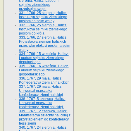
sierpnia, Halicz. Laudum
sejmiku ziemskiego
przedsejmowego
331. 1766, 25 sierpnia, Halicz.
Instrukcya sejmiku ziemskiego
posłom na sejm walny
332. 1766, 25 sierpnia, Halicz.
Instrukcya sejmiku ziemskiego
posłom do króla
333. 1766, 27 sierpnia, Halicz.
Protestacya ziemian halickich
przeciwko elekcyi posła na sejm
walny
334. 1766, 15 września, Halicz.
Laudum sejmiku ziemskiego
deputackiego
335. 1766, 16 września, Halicz.
Laudum sejmiku ziemskiego
gospodarskiego
336. 1767, 29 maja, Halicz.
Konfederacya ziemian halickich
337. 1767, 29 maja, Halicz.
Uniwersał marszałka
konfederacyi ziemi halickiej
338. 1767, 5 czerwca, Halicz.
Uniwersał marszałka
konfederacyi ziemi halickiej.
339. 1767, 12 czerwca, Halicz.
Manifestacya szlachty halickiej z
przystąpieniem do konfederacyi
tejże ziemi
340. 1767, 24 sierpnia, Halicz.