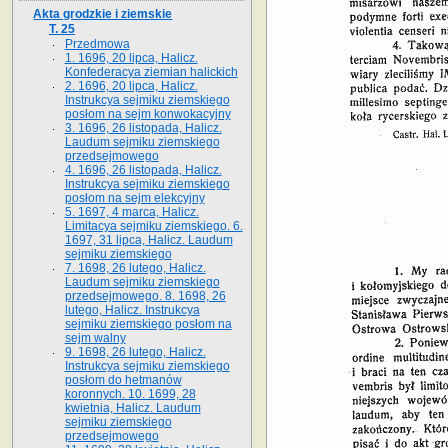
Akta grodzkie i ziemskie
T. 25
Przedmowa
1. 1696, 20 lipca, Halicz.
Konfederacya ziemian halickich
2. 1696, 20 lipca, Halicz.
Instrukcya sejmiku ziemskiego
posłom na sejm konwokacyjny
3. 1696, 26 listopada, Halicz.
Laudum sejmiku ziemskiego
przedsejmowego
4. 1696, 26 listopada, Halicz.
Instrukcya sejmiku ziemskiego
posłom na sejm elekcyjny
5. 1697, 4 marca, Halicz.
Limitacya sejmiku ziemskiego. 6.
1697, 31 lipca, Halicz. Laudum
sejmiku ziemskiego
7. 1698, 26 lutego, Halicz.
Laudum sejmiku ziemskiego
przedsejmowego. 8. 1698, 26
lutego, Halicz. Instrukcya
sejmiku ziemskiego posłom na
sejm walny
9. 1698, 26 lutego, Halicz.
Instrukcya sejmiku ziemskiego
posłom do hetmanów
koronnych. 10. 1699, 28
kwietnia, Halicz. Laudum
sejmiku ziemskiego
przedsejmowego