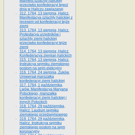
Manifest szlachty halickiej
przeciwko konfederacyi tegoż
dnia w Haliczu zawiązanej
312. 1764, 13 sierpnia, Halicz.
Manifestacya szlachty halickiej z
recesem od konfederacyi tejże
ziemi
313. 1764, 13 sierpnia, Halicz.
Protestacya urzędników i
szlachty ziemi halickiej
przeciwko konfederacyi tejże
ziemi
314. 1764, 13 sierpnia, Halicz.
Konfederacya ziemian halickich
315. 1764, 13 sierpnia, Halicz.
Instrukcya sejmiku ziemskiego
posłom na sejm elekcyjny
316. 1764, 24 sierpnia, Żuków.
Uniwersał marszałka
konfederacyi ziemi halickiej
317. 1764, 1 października,
Lwów. Manifestacya Maryana
Potockiego, marszałka
konfederacyi ziemi halickiej i
innych Potockich
318. 1764, 29 października,
Halicz. Laudum sejmiku
ziemskiego przedsejmowego
319. 1764, 29 października,
Halicz. Instrukcya sejmiku
ziemskiego posłom na sejm
koronacyjny