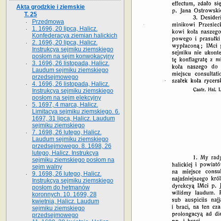
Akta grodzkie i ziemskie
T. 25
Przedmowa
1. 1696, 20 lipca, Halicz.
Konfederacya ziemian halickich
2. 1696, 20 lipca, Halicz.
Instrukcya sejmiku ziemskiego
posłom na sejm konwokacyjny
3. 1696, 26 listopada, Halicz.
Laudum sejmiku ziemskiego
przedsejmowego
4. 1696, 26 listopada, Halicz.
Instrukcya sejmiku ziemskiego
posłom na sejm elekcyjny
5. 1697, 4 marca, Halicz.
Limitacya sejmiku ziemskiego. 6.
1697, 31 lipca, Halicz. Laudum
sejmiku ziemskiego
7. 1698, 26 lutego, Halicz.
Laudum sejmiku ziemskiego
przedsejmowego. 8. 1698, 26
lutego, Halicz. Instrukcya
sejmiku ziemskiego posłom na
sejm walny
9. 1698, 26 lutego, Halicz.
Instrukcya sejmiku ziemskiego
posłom do hetmanów
koronnych. 10. 1699, 28
kwietnia, Halicz. Laudum
sejmiku ziemskiego
przedsejmowego