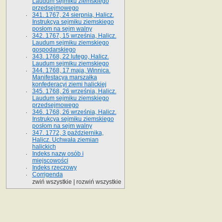
Laudum sejmiku ziemskiego
przedsejmowego
341. 1767, 24 sierpnia, Halicz.
Instrukcya sejmiku ziemskiego
posłom na sejm walny
342. 1767, 15 września, Halicz.
Laudum sejmiku ziemskiego
gospodarskiego
343. 1768, 22 lutego, Halicz.
Laudum sejmiku ziemskiego
344. 1768, 17 maja, Winnica.
Manifestacya marszałka
konfederacyi ziemi halickiej
345. 1768, 26 września, Halicz.
Laudum sejmiku ziemskiego
przedsejmowego
346. 1768, 26 września, Halicz.
Instrukcya sejmiku ziemskiego
posłom na sejm walny
347. 1772, 3 października,
Halicz. Uchwała ziemian
halickich
Indeks nazw osób i
miejscowości
Indeks rzeczowy
Corrigenda
zwiń wszystkie
|
rozwiń wszystkie