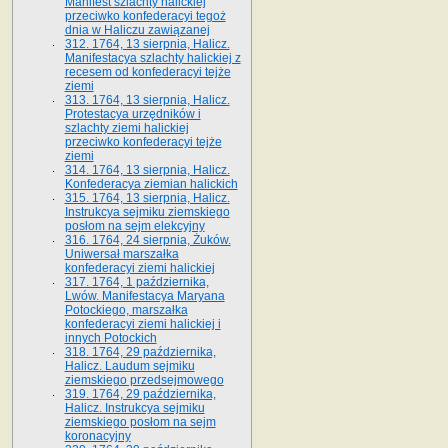
Manifest szlachty halickiej
przeciwko konfederacyi tegoż
dnia w Haliczu zawiązanej
312. 1764, 13 sierpnia, Halicz.
Manifestacya szlachty halickiej z
recesem od konfederacyi tejże
ziemi
313. 1764, 13 sierpnia, Halicz.
Protestacya urzędników i
szlachty ziemi halickiej
przeciwko konfederacyi tejże
ziemi
314. 1764, 13 sierpnia, Halicz.
Konfederacya ziemian halickich
315. 1764, 13 sierpnia, Halicz.
Instrukcya sejmiku ziemskiego
posłom na sejm elekcyjny
316. 1764, 24 sierpnia, Żuków.
Uniwersał marszałka
konfederacyi ziemi halickiej
317. 1764, 1 października,
Lwów. Manifestacya Maryana
Potockiego, marszałka
konfederacyi ziemi halickiej i
innych Potockich
318. 1764, 29 października,
Halicz. Laudum sejmiku
ziemskiego przedsejmowego
319. 1764, 29 października,
Halicz. Instrukcya sejmiku
ziemskiego posłom na sejm
koronacyjny