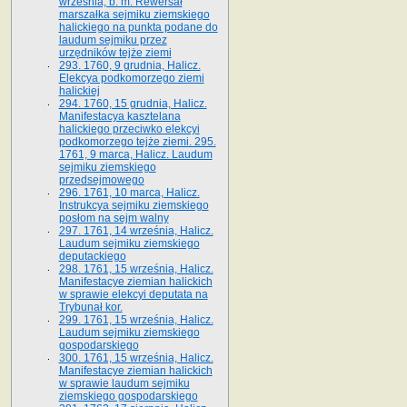
września, b. m. Rewersał
marszałka sejmiku ziemskiego
halickiego na punkta podane do
laudum sejmiku przez
urzędników tejże ziemi
293. 1760, 9 grudnia, Halicz.
Elekcya podkomorzego ziemi
halickiej
294. 1760, 15 grudnia, Halicz.
Manifestacya kasztelana
halickiego przeciwko elekcyi
podkomorzego tejże ziemi. 295.
1761, 9 marca, Halicz. Laudum
sejmiku ziemskiego
przedsejmowego
296. 1761, 10 marca, Halicz.
Instrukcya sejmiku ziemskiego
posłom na sejm walny
297. 1761, 14 września, Halicz.
Laudum sejmiku ziemskiego
deputackiego
298. 1761, 15 września, Halicz.
Manifestacye ziemian halickich
w sprawie elekcyi deputata na
Trybunał kor.
299. 1761, 15 września, Halicz.
Laudum sejmiku ziemskiego
gospodarskiego
300. 1761, 15 września, Halicz.
Manifestacye ziemian halickich
w sprawie laudum sejmiku
ziemskiego gospodarskiego