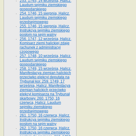
253. 1745, 14 września, Halicz.
Laudum sejmiku ziemskiego
gospodarskiego
254. 1746, 15 sierpnia, Halicz.
Laudum sejmiku ziemskiego
przedsejmowego
255. 1746, 15 sierpnia, Halicz.
Instrukcya sejmiku ziemskiego
posłom na sejm walny
256. 1747, 12 września, Halicz.
Komisarz ziemi halickiej zdaje
rachunek z administracyi
czopowego
257. 1748, 10 września, Halicz.
Laudum sejmiku ziemskiego
gospodarskiego
258. 1749, 15 września, Halicz.
Manifestacya ziemian halickich
przeciwko elekcyi deputata na
Trybunał kor. 259. 1749, 17
września, Halicz. Manifestacya
ziemian halickich przeciwko
elekcyi komisarza na Trybunał
skarbowy. 260. 1750, 16
czerwca, Halicz. Laudum
sejmiku ziemskiego
przedsejmowego
261. 1750, 16 czerwca, Halicz.
Instrukcya sejmiku ziemskiego
posłom na sejm walny
262. 1750, 16 czerwca, Halicz.
Instrukcya sejmiku ziemskiego