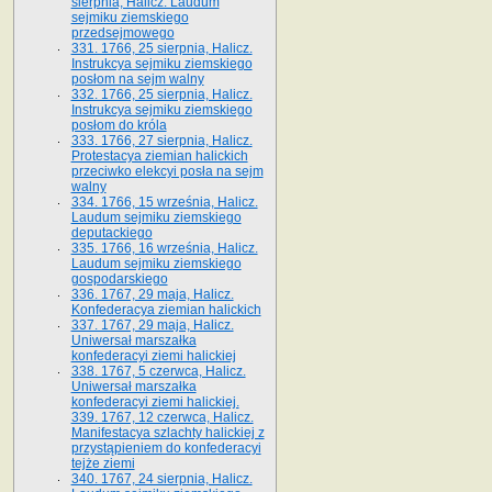
sierpnia, Halicz. Laudum
sejmiku ziemskiego
przedsejmowego
331. 1766, 25 sierpnia, Halicz.
Instrukcya sejmiku ziemskiego
posłom na sejm walny
332. 1766, 25 sierpnia, Halicz.
Instrukcya sejmiku ziemskiego
posłom do króla
333. 1766, 27 sierpnia, Halicz.
Protestacya ziemian halickich
przeciwko elekcyi posła na sejm
walny
334. 1766, 15 września, Halicz.
Laudum sejmiku ziemskiego
deputackiego
335. 1766, 16 września, Halicz.
Laudum sejmiku ziemskiego
gospodarskiego
336. 1767, 29 maja, Halicz.
Konfederacya ziemian halickich
337. 1767, 29 maja, Halicz.
Uniwersał marszałka
konfederacyi ziemi halickiej
338. 1767, 5 czerwca, Halicz.
Uniwersał marszałka
konfederacyi ziemi halickiej.
339. 1767, 12 czerwca, Halicz.
Manifestacya szlachty halickiej z
przystąpieniem do konfederacyi
tejże ziemi
340. 1767, 24 sierpnia, Halicz.