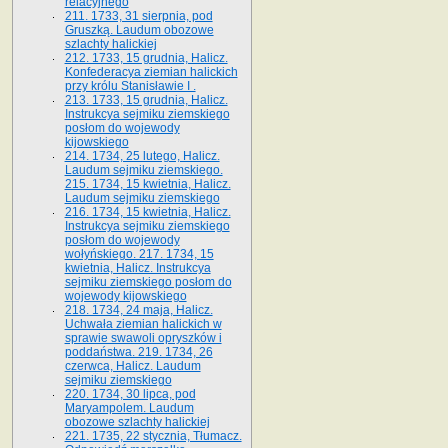
relacyjnego
211. 1733, 31 sierpnia, pod
Gruszką. Laudum obozowe
szlachty halickiej
212. 1733, 15 grudnia, Halicz.
Konfederacya ziemian halickich
przy królu Stanisławie I .
213. 1733, 15 grudnia, Halicz.
Instrukcya sejmiku ziemskiego
posłom do wojewody
kijowskiego
214. 1734, 25 lutego, Halicz.
Laudum sejmiku ziemskiego.
215. 1734, 15 kwietnia, Halicz.
Laudum sejmiku ziemskiego
216. 1734, 15 kwietnia, Halicz.
Instrukcya sejmiku ziemskiego
posłom do wojewody
wołyńskiego. 217. 1734, 15
kwietnia, Halicz. Instrukcya
sejmiku ziemskiego posłom do
wojewody kijowskiego
218. 1734, 24 maja, Halicz.
Uchwała ziemian halickich w
sprawie swawoli opryszków i
poddaństwa. 219. 1734, 26
czerwca, Halicz. Laudum
sejmiku ziemskiego
220. 1734, 30 lipca, pod
Maryampolem. Laudum
obozowe szlachty halickiej
221. 1735, 22 stycznia, Tłumacz.