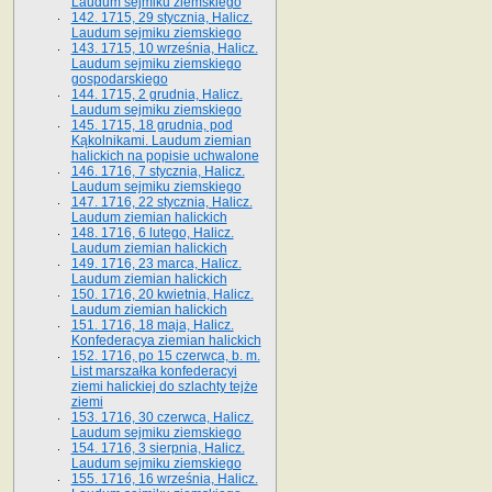
Laudum sejmiku ziemskiego
142. 1715, 29 stycznia, Halicz.
Laudum sejmiku ziemskiego
143. 1715, 10 września, Halicz.
Laudum sejmiku ziemskiego
gospodarskiego
144. 1715, 2 grudnia, Halicz.
Laudum sejmiku ziemskiego
145. 1715, 18 grudnia, pod
Kąkolnikami. Laudum ziemian
halickich na popisie uchwalone
146. 1716, 7 stycznia, Halicz.
Laudum sejmiku ziemskiego
147. 1716, 22 stycznia, Halicz.
Laudum ziemian halickich
148. 1716, 6 lutego, Halicz.
Laudum ziemian halickich
149. 1716, 23 marca, Halicz.
Laudum ziemian halickich
150. 1716, 20 kwietnia, Halicz.
Laudum ziemian halickich
151. 1716, 18 maja, Halicz.
Konfederacya ziemian halickich
152. 1716, po 15 czerwca, b. m.
List marszałka konfederacyi
ziemi halickiej do szlachty tejże
ziemi
153. 1716, 30 czerwca, Halicz.
Laudum sejmiku ziemskiego
154. 1716, 3 sierpnia, Halicz.
Laudum sejmiku ziemskiego
155. 1716, 16 września, Halicz.