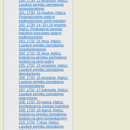
200. 1730, 12 września, Halicz.
Laudum sejmiku ziemskiego
gospodarskiego
201. 1730, 14 grudnia, Halicz.
Poświadczenie elekcyi
podkomorzego ziemi halickiej
202. 1730, 14, 15 i 16 grudnia,
Halicz. Protestacye ziemian
halickich przeciwko elekcyi
podkomorzego
203. 1732, 31 lipca, Halicz.
Laudum sejmiku ziemskiego
przedsejmowego
204. 1732, 31 lipca, Halicz.
Instrukcya sejmiku ziemskiego
posłom na sejm walny
205. 1732, 15 września, Halicz.
Laudum sejmiku ziemskiego
deputackiego
206. 1732, 16 września, Halicz.
Laudum sejmiku ziemskiego
gospodarskiego
207. 1732, 17 listopada, Halicz.
Laudum sejmiku ziemskiego
relacyjnego
208. 1733, 10 marca, Halicz.
Konfederacya ziemian halickich­
209. 1733, 10 marca, Halicz.
Instrukcya sejmiku ziemskiego
posłom na sejm konwokacyjny
210. 1733, 7 lipca, Halicz.
Laudum sejmiku ziemskiego