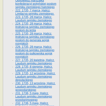
Odpowiedź marszałka
konfederacyi wołyńskiej posłom
sejmiku ziemskiego halickiego
222. 1735, 7 marca, Halicz.
Limitacya sejmiku ziemskiego.
223. 1735, 28 marca, Halicz.
Laudum sejmiku ziemskiego
224. 1735, 28 marca, Halicz.
Instrukcya sejmiku ziemskiego
posłom do króla
225. 1735, 28 marca, Halicz.
Instrukcya sejmiku ziemskiego
posłom do generała wojsk
rosyjskich
226. 1735, 28 marca, Halicz.
Instrukcya sejmiku ziemskiego
posłom do pułkownika wojsk
rosyjskich
227. 1735, 20 kwietnia, Halicz.
Laudum sejmiku ziemskiego
228. 1735, 8 sierpnia, Halicz.
Laudum sejmiku ziemskiego
229. 1735, 12 września, Halicz.
Laudum sejmiku ziemskiego
deputackiego
230. 1735, 13 września, Halicz.
Laudum sejmiku ziemskiego
gospodarskiego
231. 1736, 5 maja, Halicz.
Laudum sejmiku ziemskiego
przedsejmowego
232. 1736, 5 maja, Halicz.