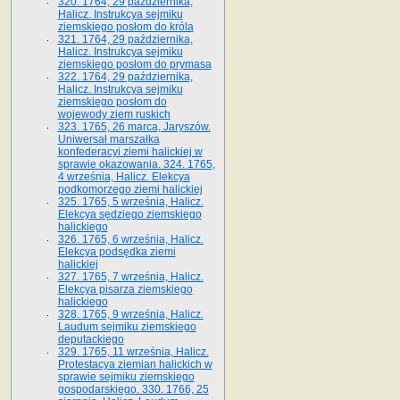
320. 1764, 29 października,
Halicz. Instrukcya sejmiku
ziemskiego posłom do króla
321. 1764, 29 października,
Halicz. Instrukcya sejmiku
ziemskiego posłom do prymasa
322. 1764, 29 października,
Halicz. Instrukcya sejmiku
ziemskiego posłom do
wojewody ziem ruskich
323. 1765, 26 marca, Jaryszów.
Uniwersał marszałka
konfederacyi ziemi halickiej w
sprawie okazowania. 324. 1765,
4 września, Halicz. Elekcya
podkomorzego ziemi halickiej
325. 1765, 5 września, Halicz.
Elekcya sędziego ziemskiego
halickiego
326. 1765, 6 września, Halicz.
Elekcya podsędka ziemi
halickiej
327. 1765, 7 września, Halicz.
Elekcya pisarza ziemskiego
halickiego
328. 1765, 9 września, Halicz.
Laudum sejmiku ziemskiego
deputackiego
329. 1765, 11 września, Halicz.
Protestacya ziemian halickich w
sprawie sejmiku ziemskiego
gospodarskiego. 330. 1766, 25