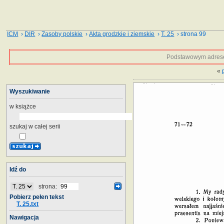
ICM
›
DIR
›
Zasoby polskie
›
Akta grodzkie i ziemskie
›
T. 25
› strona 99
Podstawowym adrese
«
Wyszukiwanie
w książce
szukaj w całej serii
Idź do
strona:
Pobierz pełen tekst
T. 25.txt
Nawigacja