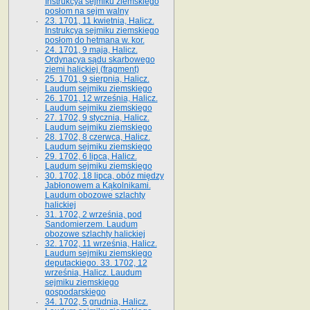
Instrukcya sejmiku ziemskiego
posłom na sejm walny
23. 1701, 11 kwietnia, Halicz.
Instrukcya sejmiku ziemskiego
posłom do hetmana w. kor.
24. 1701, 9 maja, Halicz.
Ordynacya sądu skarbowego
ziemi halickiej (fragment)
25. 1701, 9 sierpnia, Halicz.
Laudum sejmiku ziemskiego
26. 1701, 12 września, Halicz.
Laudum sejmiku ziemskiego
27. 1702, 9 stycznia, Halicz.
Laudum sejmiku ziemskiego
28. 1702, 8 czerwca, Halicz.
Laudum sejmiku ziemskiego
29. 1702, 6 lipca, Halicz.
Laudum sejmiku ziemskiego
30. 1702, 18 lipca, obóz między
Jabłonowem a Kąkolnikami.
Laudum obozowe szlachty
halickiej
31. 1702, 2 września, pod
Sandomierzem. Laudum
obozowe szlachty halickiej
32. 1702, 11 września, Halicz.
Laudum sejmiku ziemskiego
deputackiego. 33. 1702, 12
września, Halicz. Laudum
sejmiku ziemskiego
gospodarskiego
34. 1702, 5 grudnia, Halicz.