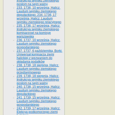
Instrukcya sejmiku ziemskiego
posłom na sejm walny
233. 1736, 10 września, Halicz.
Laudum sejmiku ziemskiego
deputackiego. 234. 1736, 17
września, Halicz. Laudum
sejmiku ziemskiego relacyjnego
235. 1736, 17 września, Halicz.
Instrukcya sejmiku ziemskiego
komisarzowi na komisyę
warszawską
236. 1737, 10 września, Halicz.
Laudum sejmiku ziemskiego
gospodarskiego
237. 1737, 6 października, Borki.
Uniwersał komisarza ziemi
halickiej z wezwaniem do
składania podatków
238. 1738, 18 sierpnia, Halicz.
Laudum sejmiku ziemskiego
przedsejmowego
239. 1738, 18 sierpnia, Halicz.
Instrukcya sejmiku ziemskiego
posłom na sejm walny
240. 1738, 15 września, Halicz.
Laudum sejmiku ziemskiego
deputackiego
241. 1739, 15 września, Halicz.
Laudum sejmiku ziemskiego
gospodarskiego
242. 1739, 17 września, Halicz.
Elekcya podkomorzego ziemi