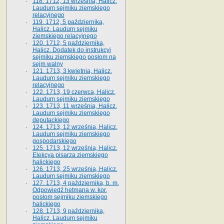
118. 1712, 13 września, Halicz.
Laudum sejmiku ziemskiego
relacyjnego
119. 1712, 5 października,
Halicz. Laudum sejmiku
ziemskiego relacyjnego
120. 1712, 5 października,
Halicz. Dodatek do instrukcyi
sejmiku ziemskiego posłom na
sejm walny
121. 1713, 3 kwietnia, Halicz.
Laudum sejmiku ziemskiego
relacyjnego
122. 1713, 19 czerwca, Halicz.
Laudum sejmiku ziemskiego
123. 1713, 11 września, Halicz.
Laudum sejmiku ziemskiego
deputackiego
124. 1713, 12 września, Halicz.
Laudum sejmiku ziemskiego
gospodarskiego
125. 1713, 12 września, Halicz.
Elekcya pisarza ziemskiego
halickiego
126. 1713, 25 września, Halicz.
Laudum sejmiku ziemskiego
127. 1713, 4 października, b. m.
Odpowiedź hetmana w. kor.
posłom sejmiku ziemskiego
halickiego
128. 1713, 9 października,
Halicz. Laudum sejmiku