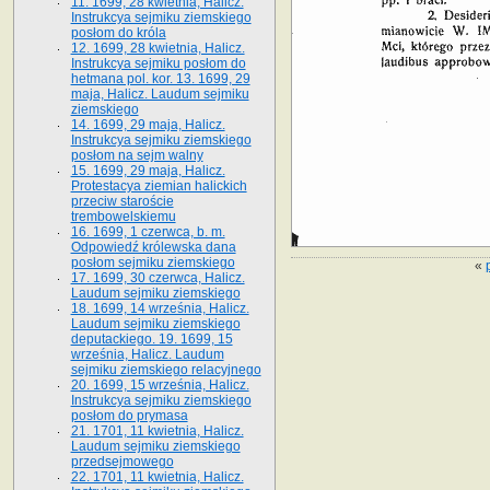
11. 1699, 28 kwietnia, Halicz.
Instrukcya sejmiku ziemskiego
posłom do króla
12. 1699, 28 kwietnia, Halicz.
Instrukcya sejmiku posłom do
hetmana pol. kor. 13. 1699, 29
maja, Halicz. Laudum sejmiku
ziemskiego
14. 1699, 29 maja, Halicz.
Instrukcya sejmiku ziemskiego
posłom na sejm walny
15. 1699, 29 maja, Halicz.
Protestacya ziemian halickich
przeciw staroście
trembowelskiemu
16. 1699, 1 czerwca, b. m.
Odpowiedź królewska dana
posłom sejmiku ziemskiego
«
17. 1699, 30 czerwca, Halicz.
Laudum sejmiku ziemskiego
18. 1699, 14 września, Halicz.
Laudum sejmiku ziemskiego
deputackiego. 19. 1699, 15
września, Halicz. Laudum
sejmiku ziemskiego relacyjnego
20. 1699, 15 września, Halicz.
Instrukcya sejmiku ziemskiego
posłom do prymasa
21. 1701, 11 kwietnia, Halicz.
Laudum sejmiku ziemskiego
przedsejmowego
22. 1701, 11 kwietnia, Halicz.