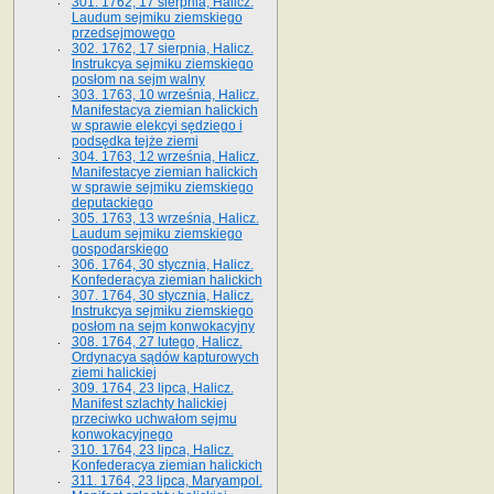
301. 1762, 17 sierpnia, Halicz.
Laudum sejmiku ziemskiego
przedsejmowego
302. 1762, 17 sierpnia, Halicz.
Instrukcya sejmiku ziemskiego
posłom na sejm walny
303. 1763, 10 września, Halicz.
Manifestacya ziemian halickich
w sprawie elekcyi sędziego i
podsędka tejże ziemi
304. 1763, 12 września, Halicz.
Manifestacye ziemian halickich
w sprawie sejmiku ziemskiego
deputackiego
305. 1763, 13 września, Halicz.
Laudum sejmiku ziemskiego
gospodarskiego
306. 1764, 30 stycznia, Halicz.
Konfederacya ziemian halickich
307. 1764, 30 stycznia, Halicz.
Instrukcya sejmiku ziemskiego
posłom na sejm konwokacyjny
308. 1764, 27 lutego, Halicz.
Ordynacya sądów kapturowych
ziemi halickiej
309. 1764, 23 lipca, Halicz.
Manifest szlachty halickiej
przeciwko uchwałom sejmu
konwokacyjnego
310. 1764, 23 lipca, Halicz.
Konfederacya ziemian halickich
311. 1764, 23 lipca, Maryampol.