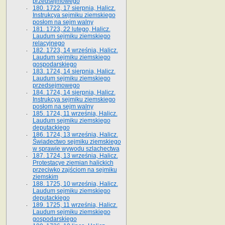
przedsejmowego
180. 1722, 17 sierpnia, Halicz.
Instrukcya sejmiku ziemskiego
posłom na sejm walny
181. 1723, 22 lutego, Halicz.
Laudum sejmiku ziemskiego
relacyjnego
182. 1723, 14 września, Halicz.
Laudum sejmiku ziemskiego
gospodarskiego
183. 1724, 14 sierpnia, Halicz.
Laudum sejmiku ziemskiego
przedsejmowego
184. 1724, 14 sierpnia, Halicz.
Instrukcya sejmiku ziemskiego
posłom na sejm walny
185. 1724, 11 września, Halicz.
Laudum sejmiku ziemskiego
deputackiego
186. 1724, 13 września, Halicz.
Świadectwo sejmiku ziemskiego
w sprawie wywodu szlachectwa
187. 1724, 13 września, Halicz.
Protestacye ziemian halickich
przeciwko zajściom na sejmiku
ziemskim
188. 1725, 10 września, Halicz.
Laudum sejmiku ziemskiego
deputackiego
189. 1725, 11 września, Halicz.
Laudum sejmiku ziemskiego
gospodarskiego