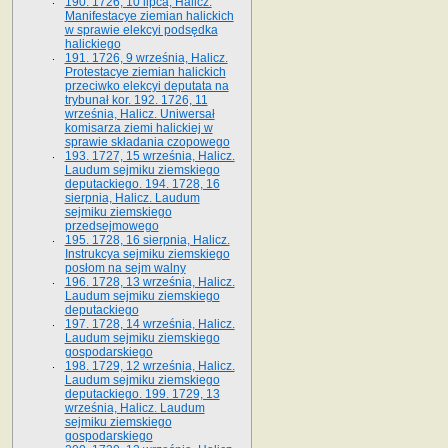
190. 1726, 10 lipca, Halicz.
Manifestacye ziemian halickich
w sprawie elekcyi podsędka
halickiego
191. 1726, 9 września, Halicz.
Protestacye ziemian halickich
przeciwko elekcyi deputata na
trybunał kor. 192. 1726, 11
września, Halicz. Uniwersał
komisarza ziemi halickiej w
sprawie składania czopowego
193. 1727, 15 września, Halicz.
Laudum sejmiku ziemskiego
deputackiego. 194. 1728, 16
sierpnia, Halicz. Laudum
sejmiku ziemskiego
przedsejmowego
195. 1728, 16 sierpnia, Halicz.
Instrukcya sejmiku ziemskiego
posłom na sejm walny
196. 1728, 13 września, Halicz.
Laudum sejmiku ziemskiego
deputackiego
197. 1728, 14 września, Halicz.
Laudum sejmiku ziemskiego
gospodarskiego
198. 1729, 12 września, Halicz.
Laudum sejmiku ziemskiego
deputackiego. 199. 1729, 13
września, Halicz. Laudum
sejmiku ziemskiego
gospodarskiego