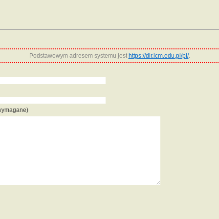
Podstawowym adresem systemu jest
https://dir.icm.edu.pl/pl/
.
 wymagane)