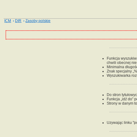
ICM
›
DIR
›
Zasoby polskie
Funkcja wyszukiwan
chwili obecnej ni
Minimalna długość
Znak specjalny „%
Wyszukiwarka rozr
Do stron tytułowy
Funkcja „idź do” 
Strony w danym to
Uzywając linku "p