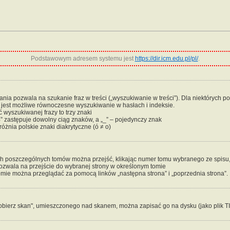
Podstawowym adresem systemu jest
https://dir.icm.edu.pl/pl/
.
ia pozwala na szukanie fraz w treści („wyszukiwanie w treści”). Dla niektórych po
e jest możliwe równoczesne wyszukiwanie w hasłach i indeksie.
 wyszukiwanej frazy to trzy znaki
” zastępuje dowolny ciąg znaków, a „_” – pojedynczy znak
óżnia polskie znaki diakrytyczne (ó ≠ o)
ch poszczególnych tomów można przejść, klikając numer tomu wybranego ze spisu, k
pozwala na przejście do wybranej strony w określonym tomie
mie można przeglądać za pomocą linków „następna strona” i „poprzednia strona”.
obierz skan", umieszczonego nad skanem, można zapisać go na dysku (jako plik T